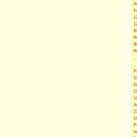
A
F
1
12
B
R
B
R
.
..
P
G
D
C
U
A
2
U
P
I