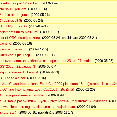
tsauksmes par 12 ķebļiem
(2009-05-26)
oto no 12 ķebļiem
(2009-05-26)
2 ķebļu atkārtojums
(2009-05-26)
 ķebļi rezultāti
(2009-05-24)
UJ, FAQ un ЧаВо
(2009-05-21)
eglaments un tā pielikumi
(2009-05-21)
est of ORGuliste (cenzēts)
(2009-05-24, papildināts 2009-05-21)
ajons X
(2009-05-18)
. purvos, mežos ...
(2009-05-16)
 kurp vedīs jūsu ceļi ...
(2009-05-11)
ar bāzes vietu un nakšņošanas iespējām no 23. uz 24. maiju!
(2009-05-08)
SS' 2009 - 22. augustā!
(2009-05-07)
alījums klasēs 12 ķebļos!
(2009-04-23)
DT Lapsa aicina!
(2009-03-16)
z AutoChase International Eesti Cup'2009 pieteiktas 13, reģistrētas 11 ekipāž
utoChase International Eesti Cup'2009 - 25. jūlijā!
(2009-01-20)
3. maija pasākuma atbalstītāji
(2009-01-14)
z 23. maija pasākumu «12 ķebļi» pieteiktas 37, reģistrētas 35 ekipāžas
(2009
ar wap lietošanu reģistrācijai un citām vajadzībām
(2009-01-04)
eskats Salā
(2008-06-18, papildināts 2008-11-17)