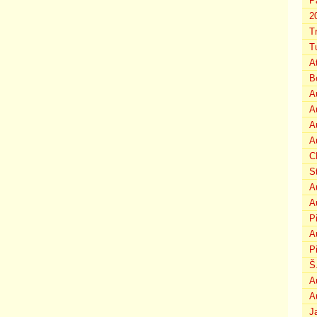
P
2
T
T
A
B
A
A
A
A
C
S
A
A
P
A
P
Š
A
A
J