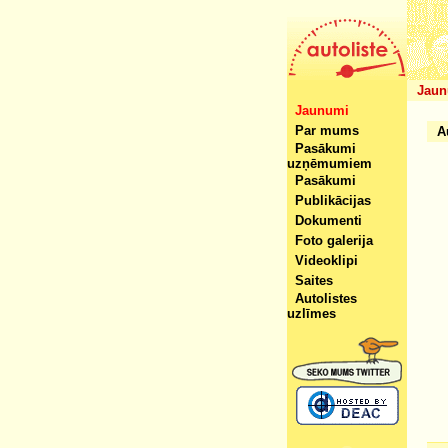
Jaun
Jaunumi
Par mums
A
Pasākumi
uzņēmumiem
Pasākumi
Publikācijas
Dokumenti
Foto galerija
Videoklipi
Saites
Autolistes
uzlīmes