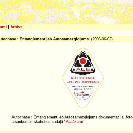
umi
|
Arhīvs
utochase : Entanglement jeb Autosamezglojums
(2006-06-02)
Autochase : Entanglement jeb Autosamezglojums dokumentācija, fotog
atsauksmes skatieties sadaļā "
Pasākumi
".