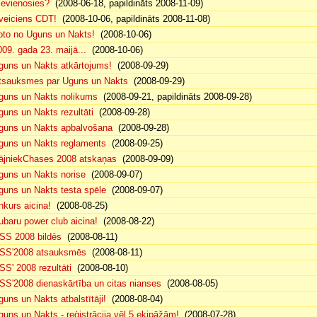
ievienosies?
(2008-06-18, papildināts 2008-11-09)
veiciens CDT!
(2008-10-06, papildināts 2008-11-08)
oto no Uguns un Nakts!
(2008-10-06)
009. gada 23. maijā...
(2008-10-06)
guns un Nakts atkārtojums!
(2008-09-29)
tsauksmes par Uguns un Nakts
(2008-09-29)
guns un Nakts nolikums
(2008-09-21, papildināts 2008-09-28)
guns un Nakts rezultāti
(2008-09-28)
guns un Nakts apbalvošana
(2008-09-28)
guns un Nakts reglaments
(2008-09-25)
ājniekChases 2008 atskaņas
(2008-09-09)
guns un Nakts norise
(2008-09-07)
guns un Nakts testa spēle
(2008-09-07)
nkurs aicina!
(2008-08-25)
ubaru power club aicina!
(2008-08-22)
SS 2008 bildēs
(2008-08-11)
SS'2008 atsauksmēs
(2008-08-11)
SS' 2008 rezultāti
(2008-08-10)
SS'2008 dienaskārtība un citas nianses
(2008-08-05)
guns un Nakts atbalstītāji!
(2008-08-04)
guns un Nakts - reģistrācija vēl 5 ekipāžām!
(2008-07-28)