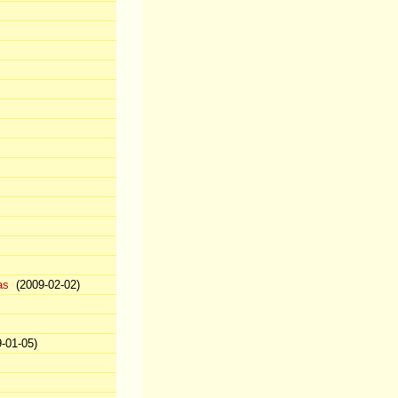
as
(2009-02-02)
-01-05)