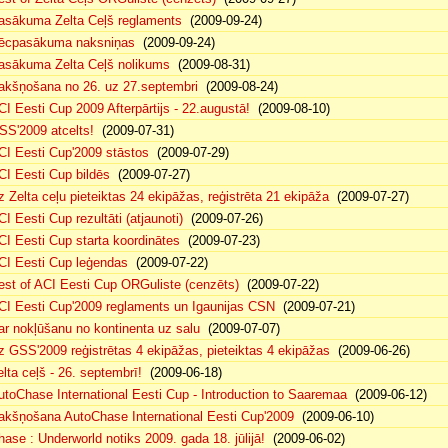
asākuma Zelta Ceļš reglaments
(2009-09-24)
ēcpasākuma naksniņas
(2009-09-24)
asākuma Zelta Ceļš nolikums
(2009-08-31)
akšņošana no 26. uz 27.septembri
(2009-08-24)
CI Eesti Cup 2009 Afterpārtijs - 22.augustā!
(2009-08-10)
SS'2009 atcelts!
(2009-07-31)
CI Eesti Cup'2009 stāstos
(2009-07-29)
CI Eesti Cup bildēs
(2009-07-27)
z Zelta ceļu pieteiktas 24 ekipāžas, reģistrēta 21 ekipāža
(2009-07-27)
CI Eesti Cup rezultāti (atjaunoti)
(2009-07-26)
CI Eesti Cup starta koordinātes
(2009-07-23)
CI Eesti Cup leģendas
(2009-07-22)
est of ACI Eesti Cup ORGuliste (cenzēts)
(2009-07-22)
CI Eesti Cup'2009 reglaments un Igaunijas CSN
(2009-07-21)
ar nokļūšanu no kontinenta uz salu
(2009-07-07)
z GSS'2009 reģistrētas 4 ekipāžas, pieteiktas 4 ekipāžas
(2009-06-26)
elta ceļš - 26. septembrī!
(2009-06-18)
utoChase International Eesti Cup - Introduction to Saaremaa
(2009-06-12)
akšņošana AutoChase International Eesti Cup'2009
(2009-06-10)
hase : Underworld notiks 2009. gada 18. jūlijā!
(2009-06-02)