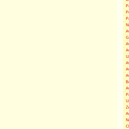
P
P
P
N
A
G
A
A
U
A
A
A
B
A
P
U
Z
A
N
C