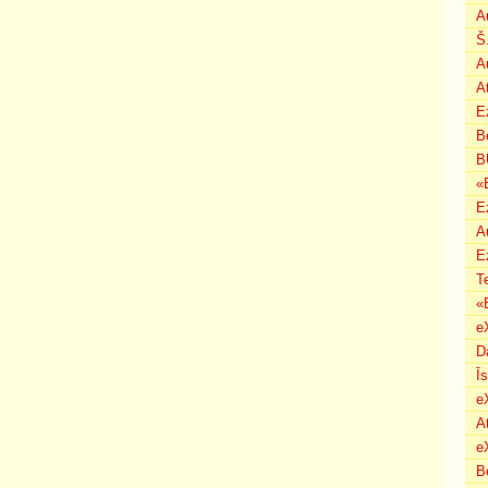
A
Š
A
A
E
B
B
«
E
A
E
T
«
e
D
Ī
e
A
e
B