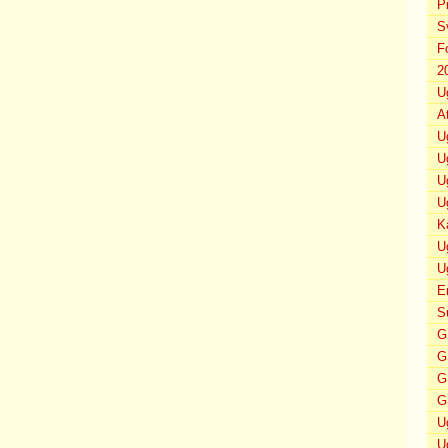
P
S
F
2
U
A
U
U
U
U
K
U
U
E
S
G
G
G
G
U
U