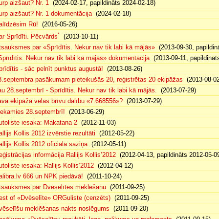
urp aizšaut? Nr. 1
(2024-02-17, papildināts 2024-02-18)
urp aizšaut? Nr. 1 dokumentācija
(2024-02-18)
alīdzēsim Rū!
(2016-05-26)
*
ar Sprīdīti. Pēcvārds
(2013-10-11)
tsauksmes par «Sprīdītis. Nekur nav tik labi kā mājās»
(2013-09-30, papildin
Sprīdītis. Nekur nav tik labi kā mājās» dokumentācija
(2013-09-11, papildināt
prīdītis - sāc pelnīt punktus augustā!
(2013-08-26)
8.septembra pasākumam pieteikušās 20, reģistrētas 20 ekipāžas
(2013-08-02
au 28.septembrī - Sprīdītis. Nekur nav tik labi kā mājās.
(2013-07-29)
ava ekipāža vēlas brīvu dalību «7.668556»?
(2013-07-29)
iekamies 28.septembrī!
(2013-06-29)
utoliste iesaka: Makatana 2
(2012-11-03)
llijs Kollis 2012 izvērstie rezultāti
(2012-05-22)
llijs Kollis 2012 oficiālā saziņa
(2012-05-11)
eģistrācijas informācija Rallijs Kollis’2012
(2012-04-13, papildināts 2012-05-0
toliste iesaka: Rallijs Kollis’2012
(2012-04-12)
alibra.lv 666 un NPK piedāvā!
(2011-10-24)
tsauksmes par Dvēselītes meklēšanu
(2011-09-25)
est of «Dvēselīte» ORGuliste (cenzēts)
(2011-09-25)
vēselīšu meklēšanas nakts noslēgums
(2011-09-20)