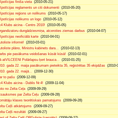
potīcijas finiša vieta
(2010-05-21)
Xpotīcijas reglaments un citi dokumenti
(2010-05-20)
Xpotīcijas reģions un nolikums
(2010-05-17)
Xpotīcijas nolikums un logo
(2010-05-12)
x4 Klubs aicina - Centrs 2010!
(2010-05-05)
rgandizatoru dungādziesmiņa, atceroties ziemas darbus
(2010-04-07)
Xpotīcijas neoficiālā karte
(2010-04-01)
utoliste informē!
(2010-03-01)
utoliste plāno, Ministru kabinets dara...
(2010-02-13)
arbs pie pasākuma veidošanas kūsāt kūsā!
(2010-02-01)
ā atVILCEENI Polārlapsu ķert brauca...
(2010-01-25)
010. gada 22. maija pasākumam pieteikta 35, reģistrētas 35 ekipāžas
(2010-0
010. gada 22. maijā...
(2009-12-30)
ar to pašu
(2009-12-09)
x4 Klubs aicina - Dublis Nr.4!
(2009-11-04)
oto no Zelta Ceļa
(2009-09-29)
tsauksmes par Zelta Ceļu
(2009-09-28)
omātāju klases teorētiskais pamatojums
(2009-09-28)
elta Ceļš atkārtojums
(2009-09-27)
lta Ceļš rezultāti
(2009-09-27)
est of Zelta Ceļš ORGuliste (cenzēts)
(2009-09-27)