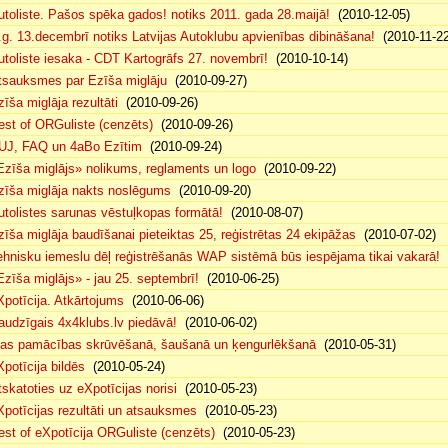
utoliste. Pašos spēka gados! notiks 2011. gada 28.maijā!
(2010-12-05)
.g. 13.decembrī notiks Latvijas Autoklubu apvienības dibināšana!
(2010-11-22
utoliste iesaka - CDT Kartogrāfs 27. novembrī!
(2010-10-14)
tsauksmes par Ezīša miglāju
(2010-09-27)
zīša miglāja rezultāti
(2010-09-26)
est of ORGuliste (cenzēts)
(2010-09-26)
UJ, FAQ un 4aBo Ezītim
(2010-09-24)
Ezīša miglājs» nolikums, reglaments un logo
(2010-09-22)
zīša miglāja nakts noslēgums
(2010-09-20)
utolistes sarunas vēstuļkopas formātā!
(2010-08-07)
zīša miglāja baudīšanai pieteiktas 25, reģistrētas 24 ekipāžas
(2010-07-02)
ehnisku iemeslu dēļ reģistrēšanās WAP sistēmā būs iespējama tikai vakarā!
(
Ezīša miglājs» - jau 25. septembrī!
(2010-06-25)
Xpotīcija. Atkārtojums
(2010-06-06)
audzīgais 4x4klubs.lv piedāvā!
(2010-06-02)
sas pamācības skrūvēšanā, šaušanā un ķengurlēkšanā
(2010-05-31)
Xpotīcija bildēs
(2010-05-24)
tskatoties uz eXpotīcijas norisi
(2010-05-23)
Xpotīcijas rezultāti un atsauksmes
(2010-05-23)
est of eXpotīcija ORGuliste (cenzēts)
(2010-05-23)