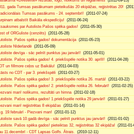
asākuma «Dvēselīte» rezultāti, logo, nolikums un reglaments
(2011-09-15)
011. gada Tumsas pasākumam pieteikušās 20 ekipāžas, reģistrētas 20!
(2011
radicionālais Tumsas pasākums - 24. septembrī!
(2011-07-24)
urpinam atbalstīt Baikāla ekspedīciju!
(2011-06-24)
tsauksmes par Autoliste.Pašos spēka gados!
(2011-05-30)
est of ORGuliste (cenzēts)
(2011-05-28)
utoliste. Pašos spēka gados! dokumentācija
(2011-05-23)
utoliste Nīderlandē
(2011-05-09)
utoliste devīga - sāc pelnīt punktus jau janvārī!
(2011-05-01)
utoliste. Pašos spēka gados! 4. priekšspēle notika 30. aprīlī!
(2011-04-28)
DT un fillmore ceļos uz Baikālu!
(2011-04-03)
tāsts no CDT - par 3. priekšspēli
(2011-03-27)
utoliste. Pašos spēka gados! 3. priekšspēle notika 26. martā!
(2011-03-22)
utoliste. Pašos spēka gados! 2. priekšspēle notika 26. februārī!
(2011-02-25)
iezvani man! nolikums, rezultāti un himna
(2011-02-18)
utoliste. Pašos spēka gados! 1.priekšspēle notika 29.janvārī!
(2011-01-27)
iezvani man! reģistrētas 8 ekipāžas
(2011-01-14)
.g. 19.februārī - Piezvani man!
(2011-01-12)
utoliste savā 10.gadā devīga - sāc pelnīt punktus jau janvārī!
(2011-01-02)
utoliste. Pašos spēka gados! pieteiktas 32, reģistrētas 32 ekipāža!
(2011-01-
au 11.decembrī - CDT Lapsas Golfs. Ātrais.
(2010-12-11)