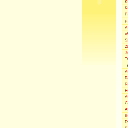
K
K
P
P
A
«
S
2
J
T
T
A
Ra
Ra
R
Au
C
A
B
D