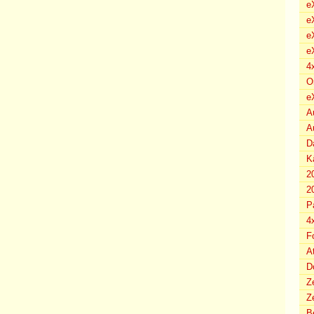
eX
e
e
e
4
O
e
A
A
D
K
2
2
P
4
F
A
D
Z
Ze
B