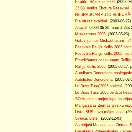
Ekotūre Rēzekne '2003
(2003-08-
23.08. notiks Ekotūre Rēzekne!
(
NEBRAUC AR AUTO REIBUMĀ!
Pie stūres skaidrā!
(2003-06-27)
Akcija!
(2003-05-29, papildināts 
Miskasttuss 2003
(2003-05-26)
Gatavojamies Miskasttusam - 24
Festivāls Rallijs Kollis 2003 notic
Festivāla Rallijs Kollis 2003 nos
Pieteikšanās pasākumam Rallijs 
Rallijs Kollis 2003
(2003-03-17, p
Autolistes Donordiena noslēgusi
Autolistes Donordiena
(2003-02-
Le`Duss Tuss`2003 noticis!
(2003
Le`Duss Tuss`2003 beidzot tiešām
SO Autoliste mājas lapa hostēj
Mangaļsalas Ziemas Svētku rezul
Listei BŪS sava mājas lapa!
(200
Sveika, Liste!
(2002-12-03)
Aizritējuši Mangaļsalas Ziemas S
Pasākuma ?Mangaļsalas Ziemas S