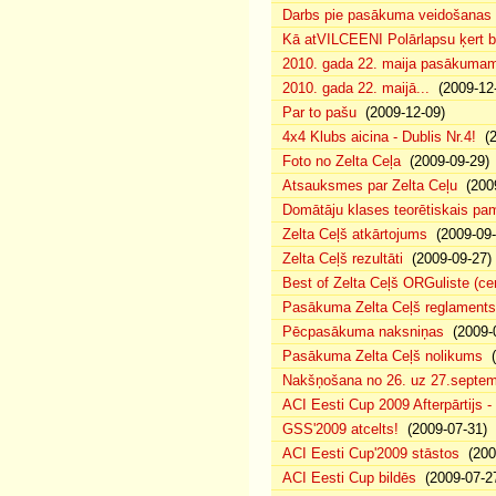
Darbs pie pasākuma veidošanas 
Kā atVILCEENI Polārlapsu ķert b
2010. gada 22. maija pasākumam p
2010. gada 22. maijā...
(2009-12-
Par to pašu
(2009-12-09)
4x4 Klubs aicina - Dublis Nr.4!
(2
Foto no Zelta Ceļa
(2009-09-29)
Atsauksmes par Zelta Ceļu
(2009
Domātāju klases teorētiskais p
Zelta Ceļš atkārtojums
(2009-09-
Zelta Ceļš rezultāti
(2009-09-27)
Best of Zelta Ceļš ORGuliste (ce
Pasākuma Zelta Ceļš reglaments
Pēcpasākuma naksniņas
(2009-0
Pasākuma Zelta Ceļš nolikums
(
Nakšņošana no 26. uz 27.septem
ACI Eesti Cup 2009 Afterpārtijs -
GSS'2009 atcelts!
(2009-07-31)
ACI Eesti Cup'2009 stāstos
(200
ACI Eesti Cup bildēs
(2009-07-2