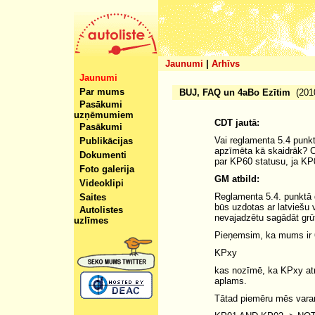
Jaunumi
|
Arhīvs
Jaunumi
Par mums
BUJ, FAQ un 4aBo Ezītim
(2010
Pasākumi
uzņēmumiem
CDT jautā:
Pasākumi
Vai reglamenta 5.4 punkt
Publikācijas
apzīmēta kā skaidrāk? Ci
Dokumenti
par KP60 statusu, ja KP
Foto galerija
GM atbild:
Videoklipi
Reglamenta 5.4. punktā d
Saites
būs uzdotas ar latviešu 
Autolistes
nevajadzētu sagādāt grūt
uzlīmes
Pieņemsim, ka mums ir 6
KPxy
kas nozīmē, ka KPxy atr
aplams.
Tātad piemēru mēs vara