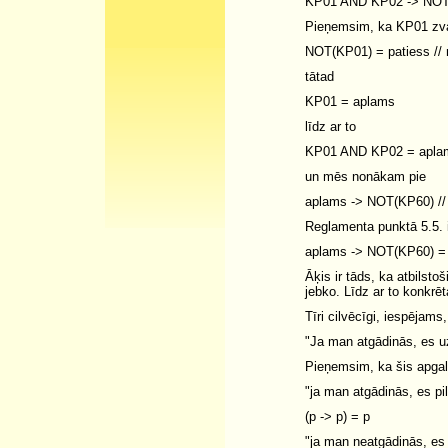
KP01 AND KP02 -> NOT
Pieņemsim, ka KP01 zva
NOT(KP01) = patiess // 
tātad
KP01 = aplams
līdz ar to
KP01 AND KP02 = aplams
un mēs nonākam pie
aplams -> NOT(KP60) // 
Reglamenta punktā 5.5. i
aplams -> NOT(KP60) = 
Āķis ir tāds, ka atbilst
jebko. Līdz ar to konkr
Tīri cilvēcīgi, iespējams
"Ja man atgādinās, es uz
Pieņemsim, ka šis apgal
"ja man atgādinās, es piln
(p -> p) = p
"ja man neatgādinās, es 