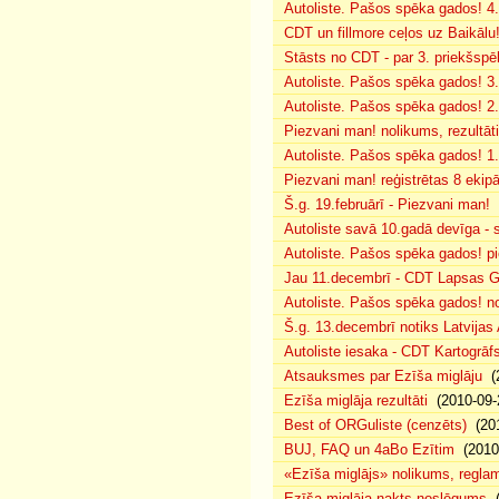
Autoliste. Pašos spēka gados! 4. 
CDT un fillmore ceļos uz Baikālu
Stāsts no CDT - par 3. priekšspēl
Autoliste. Pašos spēka gados! 3.
Autoliste. Pašos spēka gados! 2. 
Piezvani man! nolikums, rezultāt
Autoliste. Pašos spēka gados! 1.
Piezvani man! reģistrētas 8 ekip
Š.g. 19.februārī - Piezvani man!
(
Autoliste savā 10.gadā devīga - s
Autoliste. Pašos spēka gados! pie
Jau 11.decembrī - CDT Lapsas Go
Autoliste. Pašos spēka gados! no
Š.g. 13.decembrī notiks Latvijas
Autoliste iesaka - CDT Kartogrāf
Atsauksmes par Ezīša miglāju
(2
Ezīša miglāja rezultāti
(2010-09-
Best of ORGuliste (cenzēts)
(201
BUJ, FAQ un 4aBo Ezītim
(2010-
«Ezīša miglājs» nolikums, regla
Ezīša miglāja nakts noslēgums
(