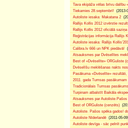
Tava ekipāža vēlas brīvu dalību
Tiekamies 28.septembrī!
(2013-0
Autoliste iesaka: Makatana 2
(20
Rallijs Kollis 2012 izvērstie rezult
Rallijs Kollis 2012 oficiālā saziņa
Reģistrācijas informācija Rallijs K
Autoliste iesaka: Rallijs Kollis’20
Calibra.lv 666 un NPK piedāvā!
(
Atsauksmes par Dvēselītes mek
Best of «Dvēselīte» ORGuliste (
Dvēselīšu meklēšanas nakts no
Pasākuma «Dvēselīte» rezultāti,
2011. gada Tumsas pasākumam pi
Tradicionālais Tumsas pasākums 
Turpinam atbalstīt Baikāla eksped
Atsauksmes par Autoliste.Pašos
Best of ORGuliste (cenzēts)
(201
Autoliste. Pašos spēka gados! d
Autoliste Nīderlandē
(2011-05-09
Autoliste devīga - sāc pelnīt punk