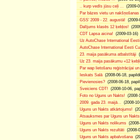
.. kurp vedīs jūsu ceļi ...
(2009-0
Par bāzes vietu un nakšņošanas 
GSS' 2009 - 22. augustā!
(2009-0
Dalījums klasēs 12 ķebļos!
(2009
CDT Lapsa aicina!
(2009-03-16)
Uz AutoChase International Eesti
AutoChase International Eesti Cup'
23. maija pasākuma atbalstītāji
(
Uz 23. maija pasākumu «12 ķebļi»
Par wap lietošanu reģistrācijai u
Ieskats Salā
(2008-06-18, papild
Pievienosies?
(2008-06-18, papil
Sveiciens CDT!
(2008-10-06, pap
Foto no Uguns un Nakts!
(2008-1
2009. gada 23. maijā...
(2008-10-
Uguns un Nakts atkārtojums!
(20
Atsauksmes par Uguns un Nakts
Uguns un Nakts nolikums
(2008-0
Uguns un Nakts rezultāti
(2008-0
Uguns un Nakts apbalvošana
(20