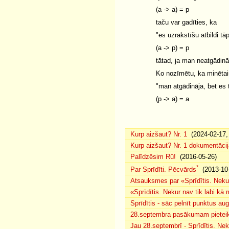
(a -> a) = p
taču var gadīties, ka
"es uzrakstīšu atbildi t
(a -> p) = p
tātad, ja man neatgādinā
Ko nozīmētu, ka minētai
"man atgādināja, bet es t
(p -> a) = a
Kurp aizšaut? Nr. 1
(2024-02-17, 
Kurp aizšaut? Nr. 1 dokumentācij
Palīdzēsim Rū!
(2016-05-26)
*
Par Sprīdīti. Pēcvārds
(2013-10-
Atsauksmes par «Sprīdītis. Nekur
«Sprīdītis. Nekur nav tik labi k
Sprīdītis - sāc pelnīt punktus au
28.septembra pasākumam pieteiku
Jau 28.septembrī - Sprīdītis. Nek