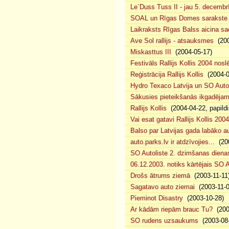
Le`Duss Tuss II - jau 5. decembr
SOAL un Rīgas Domes sarakste pa
Laikraksts Rīgas Balss aicina sa
Ave Sol rallijs - atsauksmes
(200
Miskasttus III
(2004-05-17)
Festivāls Rallijs Kollis 2004 nosl
Reģistrācija Rallijs Kollis
(2004-04
Hydro Texaco Latvija un SO Autoli
Sākusies pieteikšanās ikgadējam 
Rallijs Kollis
(2004-04-22, papildi
Vai esat gatavi Rallijs Kollis 200
Balso par Latvijas gada labāko au
auto.parks.lv ir atdzīvojies...
(200
SO Autoliste 2. dzimšanas dien
06.12.2003. notiks kārtējais SO 
Drošs ātrums ziemā
(2003-11-11
Sagatavo auto ziemai
(2003-11-0
Pieminot Disastry
(2003-10-28)
Ar kādām riepām brauc Tu?
(200
SO rudens uzsaukums
(2003-08-