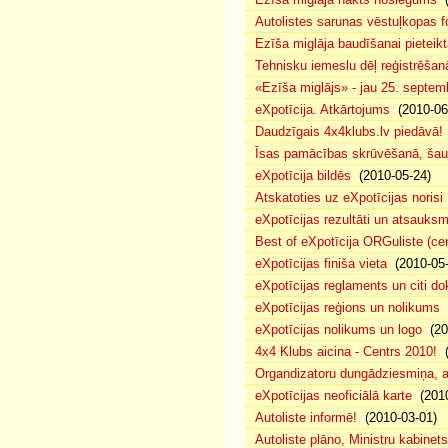
Autolistes sarunas vēstuļkopas f
Ezīša miglāja baudīšanai pieteikt
Tehnisku iemeslu dēļ reģistrēša
«Ezīša miglājs» - jau 25. septemb
eXpotīcija. Atkārtojums
(2010-06
Daudzīgais 4x4klubs.lv piedāvā!
Īsas pamācības skrūvēšanā, šau
eXpotīcija bildēs
(2010-05-24)
Atskatoties uz eXpotīcijas norisi
eXpotīcijas rezultāti un atsauks
Best of eXpotīcija ORGuliste (ce
eXpotīcijas finiša vieta
(2010-05-
eXpotīcijas reglaments un citi d
eXpotīcijas reģions un nolikums
(
eXpotīcijas nolikums un logo
(20
4x4 Klubs aicina - Centrs 2010!
(
Organdizatoru dungādziesmiņa, a
eXpotīcijas neoficiālā karte
(2010
Autoliste informē!
(2010-03-01)
Autoliste plāno, Ministru kabinets