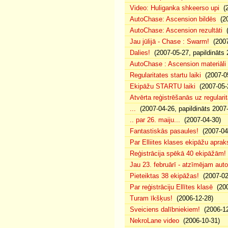
Video: Huliganka shkeerso upi
(2
AutoChase: Ascension bildēs
(20
AutoChase: Ascension rezultāti
(
Jau jūlijā - Chase : Swarm!
(2007
Dalies!
(2007-05-27, papildināts 
AutoChase : Ascension materiāli
Regularitates startu laiki
(2007-05
Ekipāžu STARTU laiki
(2007-05-
Atvērta reģistrēšanās uz regularit
...
(2007-04-26, papildināts 2007
.. par 26. maiju...
(2007-04-30)
Fantastiskās pasaules!
(2007-04
Par Elliites klases ekipāžu aprak
Reģistrācija spēkā 40 ekipāžām!
Jau 23. februārī - atzīmējam aut
Pieteiktas 38 ekipāžas!
(2007-02
Par reģistrāciju Ellītes klasē
(200
Turam īkšķus!
(2006-12-28)
Sveiciens dalībniekiem!
(2006-12
NekroLane video
(2006-10-31)