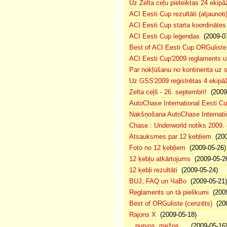
Uz Zelta ceļu pieteiktas 24 ekipā
ACI Eesti Cup rezultāti (atjaunoti
ACI Eesti Cup starta koordinātes
ACI Eesti Cup leģendas
(2009-07
Best of ACI Eesti Cup ORGuliste
ACI Eesti Cup'2009 reglaments u
Par nokļūšanu no kontinenta uz s
Uz GSS'2009 reģistrētas 4 ekipāž
Zelta ceļš - 26. septembrī!
(2009-
AutoChase International Eesti Cu
Nakšņošana AutoChase Internatio
Chase : Underworld notiks 2009. g
Atsauksmes par 12 ķebļiem
(200
Foto no 12 ķebļiem
(2009-05-26)
12 ķebļu atkārtojums
(2009-05-2
12 ķebļi rezultāti
(2009-05-24)
BUJ, FAQ un ЧаВо
(2009-05-21)
Reglaments un tā pielikumi
(2009
Best of ORGuliste (cenzēts)
(200
Rajons X
(2009-05-18)
.. purvos, mežos ...
(2009-05-16