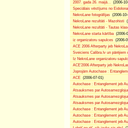
2007. gada 26. maijā...
(2006-10-
Speciālais vēstījums no Eidolona
NekroLane fotogrāfijas
(2006-10-
NekroLane rezultāti - Mazohisti
(
NekroLane rezultāti - Tautas klas
NekroLane starta kārtība
(2006-0
iz organizatoru sapulces
(2006-0
ACE 2006 Afterparty jeb NekroL
Sveiciens Calibra.lv un pārējiem 
Iz NekroLane organizatoru sapulc
ACE'2006 Afterparty jeb NekroLa
Joprojām Autochase : Entanglem
ACE
(2006-07-01)
Autochase : Entanglement jeb A
Atsauksmes par Autosamezglojum
Atsauksmes par Autosamezgloju
Atsauksmes par Autosamezgloju
Autochase : Entanglement jeb Au
Autochase : Entanglement jeb A
Autochase : Entanglement jeb Au
Labrit' no rit', cik jauks sis rits!
(2