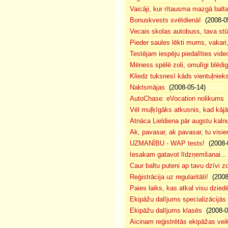
Vaicāji, kur rītausma mazgā bal
Bonuskvests svētdienā!
(2008-0
Vecais skolas autobuss, tava s
Pieder saules lēkti mums, vakar
Testējam iespēju piedalīties vide
Mēness spēlē zoli, omulīgi blēd
Kliedz tuksnesī kāds vientuļniek
Naktsmājas
(2008-05-14)
AutoChase: eVocation nolikums
(
Vēl muļķīgāks atkusnis, kad kā
Atnāca Lieldiena pār augstu kalnu
Ak, pavasar, ak pavasar, tu visie
UZMANĪBU - WAP tests!
(2008-
Iesakam gatavot līdzņemšanai...
Caur baltu puteni ap tavu dzīvi 
Reģistrācija uz regularitāti!
(2008
Paies laiks, kas atkal visu dzie
Ekipāžu dalījums specializācijās
Ekipāžu dalījums klasēs
(2008-0
Aicinam reģistrētās ekipāžas vei