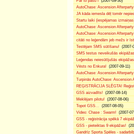
Par to pašu I
(2007-09-30)
AutoChase: Ascension Afterparty
JA kāda iemesla dēļ tomēr nepied
Startu laiki (iespējamas izmaiņas
AutoChase: Ascension Afterparty
AutoChase: Ascension Afterparty
citāti no leģendām jeb mežs ir īst
Testējam SMS sūtīšanu!
(2007-0
SMS testus neveikušās ekipāža
Leģendas neiesūtījušās ekipāžas
Vēsts no Enkura!
(2007-09-11)
AutoChase: Ascension Afterparty 
Turpinās AutoChase: Ascension Af
REĢISTRĀCIJA SLĒGTA! Reģistr
GSS aizvadīts!
(2007-08-14)
Meklējam pilotu!
(2007-08-06)
Topot GSS…
(2007-08-05)
Video: Chase : Swarm!
(2007-07
GSS - reģistrācija spēkā 7 ekipā
GSS - pieteiktas 9 ekipāžas!
(20
Gandrīz Sporta Spēles - sadarbīb