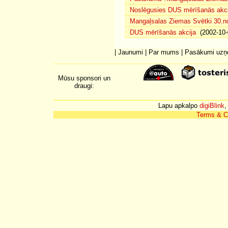
Noslēgusies DUS mērīšanās akci
Mangaļsalas Ziemas Svētki 30.n
DUS mērīšanās akcija
(2002-10-
|
Jaunumi
|
Par mums
|
Pasākumi uz
Mūsu sponsori un
draugi:
Lapu apkalpo
digiBlink
,
Terms & C