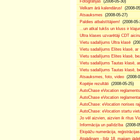
Fotogrāfijas
(2008-05-30)
Velkam ārā kalendārus!
(2008-05
Atsauksmes
(2008-05-27)
Paldies atbalstītājiem!
(2008-05-
...un atkal tukšs un kluss ir klaj
Ultra klases uzvarētāji CDT aicin
Vietu sadalījums Ultra klasē
(200
Vietu sadalījums Elites klasē, a
Vietu sadalījums Elites klasē, 
Vietu sadalījums Tautas klasē, 
Vietu sadalījums Tautas klasē, 
Atsauksmes, foto, video
(2008-0
Kopējie rezultāti
(2008-05-25)
AutoChase eVocation reglaments
AutoChase eVocation reglamenta 
AutoChase: eVocation norises ra
AutoChase: eVocation startu viet
Jo vēl aizvien, aizvien ik rītus 
Informācija un palīdzība
(2008-05
Ekipāžu numerācija, reģistrācijas 
Atgādinam - līdz 18. maijam jādek