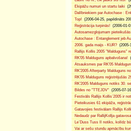
Ekipāžu numuri un startu laiki
(20
Dalībniekiem par Autochase : E
Top!
(2006-04-25, papildināts 20
Reģistrācija turpinās!
(2006-01-0
Autosamezglojumam pieteikušās
Autochase : Entanglement jeb A
2006. gada maijs - KUR?
(2005-1
Rallijs Kollis 2005 "Malduguns" re
RK'05 Malduguns apbalvošana!
(
Atsauksmes par RK'05 Maldugu
RK'2005 Afterparty Malduguns n
RK'05 Malduguns reģistrējušās 2
RK'2005 Malduguns notiks 30. se
Bildes no "TTEJDV"
(2005-07-16
Festivāls Rallijs Kollis`2005 ir not
Pieteikusies 61 ekipāža, reģistrāc
Gatavojies festivālam Rallijs Koll
Nedaudz par RallijKollja gatavos
Le`Duss Tuss II notiks, kolīdz b
Vai ar sešu stundu apmācību kur