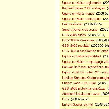
Uguns un Nakts reglaments
(200
KājniekChases 2008 atskaņas
(2
Uguns un Nakts norise
(2008-09-
Uguns un Nakts testa spēle
(200
Enkurs aicina!
(2008-08-25)
Subaru power club aicina!
(2008-
GSS 2008 bildēs
(2008-08-11)
GSS'2008 atsauksmēs
(2008-08-
GSS' 2008 rezultāti
(2008-08-10)
GSS'2008 dienaskārtība un citas
Uguns un Nakts atbalstītāji!
(200
Uguns un Nakts - reģistrācija vē
Par wap lietošanu reģistrācijai u
Uguns un Nakts notiks 27. septe
Latvijas Sarkanā Krusta paraug
Chase: Kaos - 19. jūlijā!
(2008-07
GSS' 2008 pieteiktas ekipāžas
(2
Autolistei Latvija pa mazu!
(2008
GSS
(2008-06-12)
Enkura Saules aicina!
(2008-05-