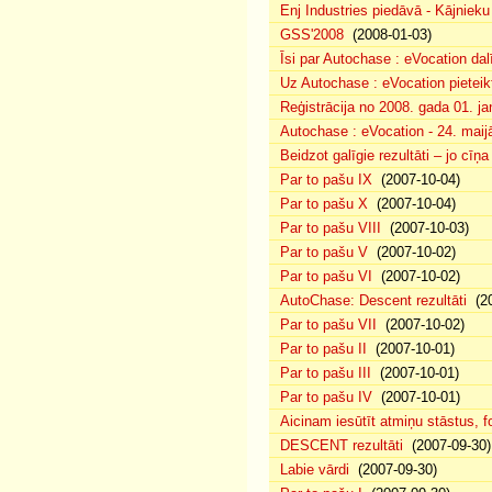
Enj Industries piedāvā - Kājniek
GSS'2008
(2008-01-03)
Īsi par Autochase : eVocation da
Uz Autochase : eVocation pieteik
Reģistrācija no 2008. gada 01. ja
Autochase : eVocation - 24. maij
Beidzot galīgie rezultāti – jo cīņ
Par to pašu IX
(2007-10-04)
Par to pašu X
(2007-10-04)
Par to pašu VIII
(2007-10-03)
Par to pašu V
(2007-10-02)
Par to pašu VI
(2007-10-02)
AutoChase: Descent rezultāti
(20
Par to pašu VII
(2007-10-02)
Par to pašu II
(2007-10-01)
Par to pašu III
(2007-10-01)
Par to pašu IV
(2007-10-01)
Aicinam iesūtīt atmiņu stāstus, fo
DESCENT rezultāti
(2007-09-30)
Labie vārdi
(2007-09-30)