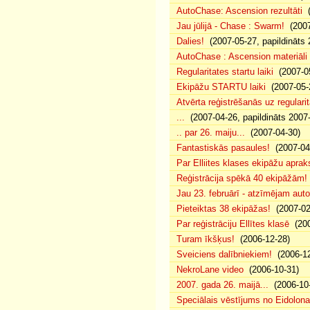
AutoChase: Ascension rezultāti
(
Jau jūlijā - Chase : Swarm!
(2007
Dalies!
(2007-05-27, papildināts 
AutoChase : Ascension materiāli
Regularitates startu laiki
(2007-05
Ekipāžu STARTU laiki
(2007-05-
Atvērta reģistrēšanās uz regularit
...
(2007-04-26, papildināts 2007
.. par 26. maiju...
(2007-04-30)
Fantastiskās pasaules!
(2007-04
Par Elliites klases ekipāžu aprak
Reģistrācija spēkā 40 ekipāžām!
Jau 23. februārī - atzīmējam aut
Pieteiktas 38 ekipāžas!
(2007-02
Par reģistrāciju Ellītes klasē
(200
Turam īkšķus!
(2006-12-28)
Sveiciens dalībniekiem!
(2006-12
NekroLane video
(2006-10-31)
2007. gada 26. maijā...
(2006-10-
Speciālais vēstījums no Eidolona