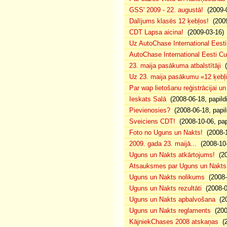
GSS' 2009 - 22. augustā!
(2009-0
Dalījums klasēs 12 ķebļos!
(2009
CDT Lapsa aicina!
(2009-03-16)
Uz AutoChase International Eesti
AutoChase International Eesti Cup'
23. maija pasākuma atbalstītāji
(
Uz 23. maija pasākumu «12 ķebļi»
Par wap lietošanu reģistrācijai u
Ieskats Salā
(2008-06-18, papild
Pievienosies?
(2008-06-18, papil
Sveiciens CDT!
(2008-10-06, pap
Foto no Uguns un Nakts!
(2008-1
2009. gada 23. maijā...
(2008-10-
Uguns un Nakts atkārtojums!
(20
Atsauksmes par Uguns un Nakts
Uguns un Nakts nolikums
(2008-0
Uguns un Nakts rezultāti
(2008-0
Uguns un Nakts apbalvošana
(20
Uguns un Nakts reglaments
(200
KājniekChases 2008 atskaņas
(2