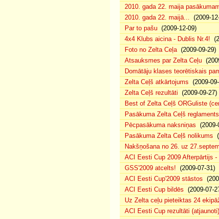
2010. gada 22. maija pasākumam p
2010. gada 22. maijā...
(2009-12-
Par to pašu
(2009-12-09)
4x4 Klubs aicina - Dublis Nr.4!
(2
Foto no Zelta Ceļa
(2009-09-29)
Atsauksmes par Zelta Ceļu
(2009
Domātāju klases teorētiskais p
Zelta Ceļš atkārtojums
(2009-09-
Zelta Ceļš rezultāti
(2009-09-27)
Best of Zelta Ceļš ORGuliste (ce
Pasākuma Zelta Ceļš reglaments
Pēcpasākuma naksniņas
(2009-0
Pasākuma Zelta Ceļš nolikums
(
Nakšņošana no 26. uz 27.septem
ACI Eesti Cup 2009 Afterpārtijs -
GSS'2009 atcelts!
(2009-07-31)
ACI Eesti Cup'2009 stāstos
(200
ACI Eesti Cup bildēs
(2009-07-2
Uz Zelta ceļu pieteiktas 24 ekipā
ACI Eesti Cup rezultāti (atjaunoti