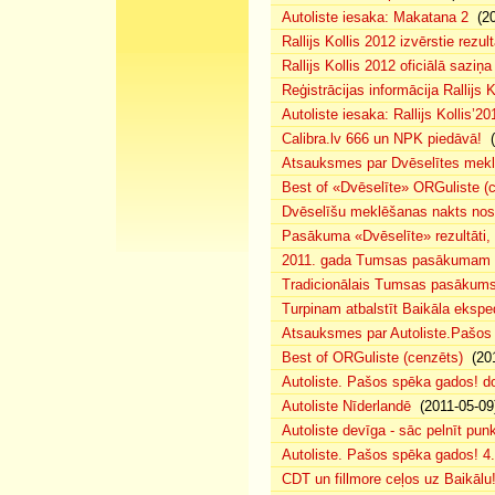
Autoliste iesaka: Makatana 2
(20
Rallijs Kollis 2012 izvērstie rezult
Rallijs Kollis 2012 oficiālā saziņa
Reģistrācijas informācija Rallijs K
Autoliste iesaka: Rallijs Kollis’20
Calibra.lv 666 un NPK piedāvā!
(
Atsauksmes par Dvēselītes mek
Best of «Dvēselīte» ORGuliste (
Dvēselīšu meklēšanas nakts no
Pasākuma «Dvēselīte» rezultāti,
2011. gada Tumsas pasākumam pi
Tradicionālais Tumsas pasākums 
Turpinam atbalstīt Baikāla eksped
Atsauksmes par Autoliste.Pašos
Best of ORGuliste (cenzēts)
(201
Autoliste. Pašos spēka gados! d
Autoliste Nīderlandē
(2011-05-09
Autoliste devīga - sāc pelnīt punk
Autoliste. Pašos spēka gados! 4. 
CDT un fillmore ceļos uz Baikālu