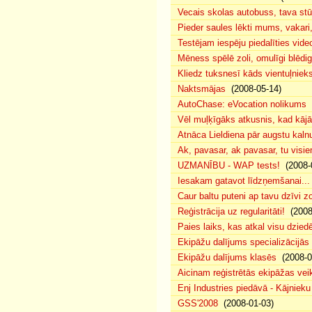
Vecais skolas autobuss, tava s
Pieder saules lēkti mums, vakar
Testējam iespēju piedalīties vide
Mēness spēlē zoli, omulīgi blēd
Kliedz tuksnesī kāds vientuļniek
Naktsmājas
(2008-05-14)
AutoChase: eVocation nolikums
(
Vēl muļķīgāks atkusnis, kad kā
Atnāca Lieldiena pār augstu kalnu
Ak, pavasar, ak pavasar, tu visie
UZMANĪBU - WAP tests!
(2008-
Iesakam gatavot līdzņemšanai...
Caur baltu puteni ap tavu dzīvi 
Reģistrācija uz regularitāti!
(2008
Paies laiks, kas atkal visu dzie
Ekipāžu dalījums specializācijās
Ekipāžu dalījums klasēs
(2008-0
Aicinam reģistrētās ekipāžas vei
Enj Industries piedāvā - Kājniek
GSS'2008
(2008-01-03)