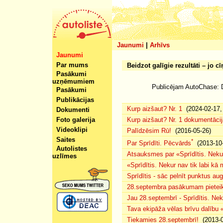
Jaunumi
|
Arhīvs
Jaunumi
Par mums
Beidzot galīgie rezultāti – jo c
Pasākumi
uzņēmumiem
Publicējam AutoChase:
Pasākumi
Publikācijas
Kurp aizšaut? Nr. 1
(2024-02-17, 
Dokumenti
Foto galerija
Kurp aizšaut? Nr. 1 dokumentācij
Videoklipi
Palīdzēsim Rū!
(2016-05-26)
Saites
*
Par Sprīdīti. Pēcvārds
(2013-10-
Autolistes
Atsauksmes par «Sprīdītis. Nekur
uzlīmes
«Sprīdītis. Nekur nav tik labi k
Sprīdītis - sāc pelnīt punktus au
28.septembra pasākumam pieteiku
Jau 28.septembrī - Sprīdītis. Nek
Tava ekipāža vēlas brīvu dalību
Tiekamies 28.septembrī!
(2013-0