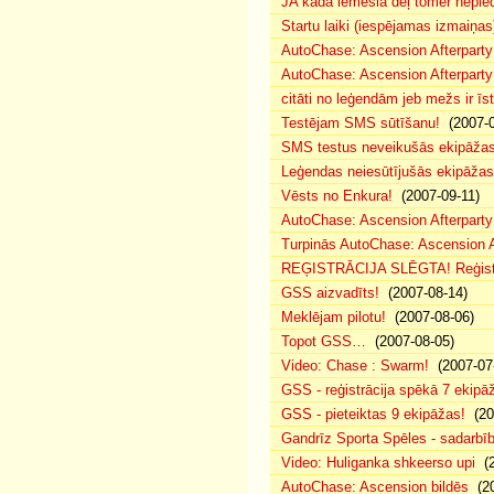
JA kāda iemesla dēļ tomēr nepied
Startu laiki (iespējamas izmaiņas
AutoChase: Ascension Afterparty
AutoChase: Ascension Afterparty
citāti no leģendām jeb mežs ir īst
Testējam SMS sūtīšanu!
(2007-0
SMS testus neveikušās ekipāža
Leģendas neiesūtījušās ekipāžas
Vēsts no Enkura!
(2007-09-11)
AutoChase: Ascension Afterparty 
Turpinās AutoChase: Ascension Af
REĢISTRĀCIJA SLĒGTA! Reģistr
GSS aizvadīts!
(2007-08-14)
Meklējam pilotu!
(2007-08-06)
Topot GSS…
(2007-08-05)
Video: Chase : Swarm!
(2007-07
GSS - reģistrācija spēkā 7 ekipā
GSS - pieteiktas 9 ekipāžas!
(20
Gandrīz Sporta Spēles - sadarbīb
Video: Huliganka shkeerso upi
(2
AutoChase: Ascension bildēs
(20