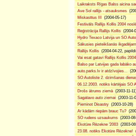
Laikraksts Rīgas Balss aicina sa
Ave Sol rallijs - atsauksmes
(200
Miskasttus III
(2004-05-17)
Festivāls Rallijs Kollis 2004 nosl
Reģistrācija Rallijs Kollis
(2004-04
Hydro Texaco Latvija un SO Autoli
Sākusies pieteikšanās ikgadējam 
Rallijs Kollis
(2004-04-22, papildi
Vai esat gatavi Rallijs Kollis 200
Balso par Latvijas gada labāko au
auto.parks.lv ir atdzīvojies...
(200
SO Autoliste 2. dzimšanas dien
06.12.2003. notiks kārtējais SO 
Drošs ātrums ziemā
(2003-11-11
Sagatavo auto ziemai
(2003-11-0
Pieminot Disastry
(2003-10-28)
Ar kādām riepām brauc Tu?
(200
SO rudens uzsaukums
(2003-08-
Ekotūre Rēzekne '2003
(2003-08-
23.08. notiks Ekotūre Rēzekne!
(