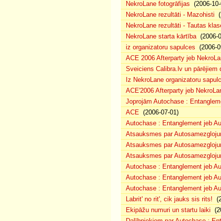
NekroLane fotogrāfijas
(2006-10-
NekroLane rezultāti - Mazohisti
(
NekroLane rezultāti - Tautas klas
NekroLane starta kārtība
(2006-0
iz organizatoru sapulces
(2006-0
ACE 2006 Afterparty jeb NekroL
Sveiciens Calibra.lv un pārējiem 
Iz NekroLane organizatoru sapulc
ACE'2006 Afterparty jeb NekroLa
Joprojām Autochase : Entanglem
ACE
(2006-07-01)
Autochase : Entanglement jeb A
Atsauksmes par Autosamezglojum
Atsauksmes par Autosamezgloju
Atsauksmes par Autosamezgloju
Autochase : Entanglement jeb Au
Autochase : Entanglement jeb A
Autochase : Entanglement jeb Au
Labrit' no rit', cik jauks sis rits!
(2
Ekipāžu numuri un startu laiki
(20
Dalībniekiem par Autochase : E