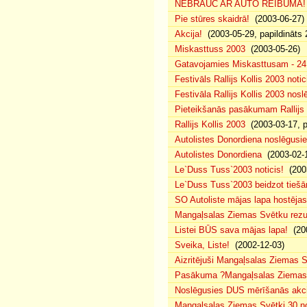
NEBRAUC AR AUTO REIBUMĀ!
Pie stūres skaidrā!
(2003-06-27)
Akcija!
(2003-05-29, papildināts 
Miskasttuss 2003
(2003-05-26)
Gatavojamies Miskasttusam - 24
Festivāls Rallijs Kollis 2003 notic
Festivāla Rallijs Kollis 2003 nos
Pieteikšanās pasākumam Rallijs 
Rallijs Kollis 2003
(2003-03-17, p
Autolistes Donordiena noslēgusi
Autolistes Donordiena
(2003-02-
Le`Duss Tuss`2003 noticis!
(2003
Le`Duss Tuss`2003 beidzot tiešām
SO Autoliste mājas lapa hostēj
Mangaļsalas Ziemas Svētku rezul
Listei BŪS sava mājas lapa!
(200
Sveika, Liste!
(2002-12-03)
Aizritējuši Mangaļsalas Ziemas S
Pasākuma ?Mangaļsalas Ziemas S
Noslēgusies DUS mērīšanās akci
Mangaļsalas Ziemas Svētki 30.n