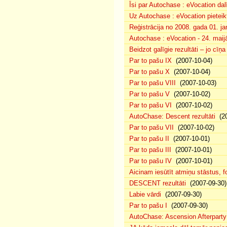
Īsi par Autochase : eVocation da
Uz Autochase : eVocation pieteik
Reģistrācija no 2008. gada 01. ja
Autochase : eVocation - 24. maij
Beidzot galīgie rezultāti – jo cīņ
Par to pašu IX
(2007-10-04)
Par to pašu X
(2007-10-04)
Par to pašu VIII
(2007-10-03)
Par to pašu V
(2007-10-02)
Par to pašu VI
(2007-10-02)
AutoChase: Descent rezultāti
(20
Par to pašu VII
(2007-10-02)
Par to pašu II
(2007-10-01)
Par to pašu III
(2007-10-01)
Par to pašu IV
(2007-10-01)
Aicinam iesūtīt atmiņu stāstus, fo
DESCENT rezultāti
(2007-09-30)
Labie vārdi
(2007-09-30)
Par to pašu I
(2007-09-30)
AutoChase: Ascension Afterparty