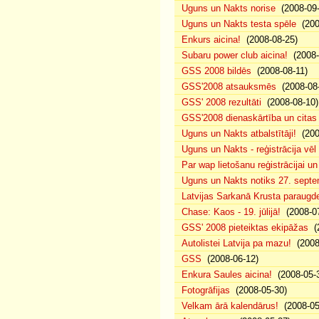
Uguns un Nakts norise
(2008-09-
Uguns un Nakts testa spēle
(200
Enkurs aicina!
(2008-08-25)
Subaru power club aicina!
(2008-
GSS 2008 bildēs
(2008-08-11)
GSS'2008 atsauksmēs
(2008-08-
GSS' 2008 rezultāti
(2008-08-10)
GSS'2008 dienaskārtība un citas
Uguns un Nakts atbalstītāji!
(200
Uguns un Nakts - reģistrācija vē
Par wap lietošanu reģistrācijai u
Uguns un Nakts notiks 27. septe
Latvijas Sarkanā Krusta paraug
Chase: Kaos - 19. jūlijā!
(2008-07
GSS' 2008 pieteiktas ekipāžas
(2
Autolistei Latvija pa mazu!
(2008
GSS
(2008-06-12)
Enkura Saules aicina!
(2008-05-
Fotogrāfijas
(2008-05-30)
Velkam ārā kalendārus!
(2008-05