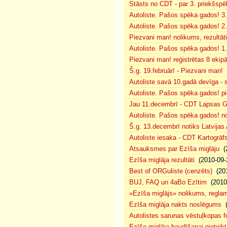
Stāsts no CDT - par 3. priekšspēl
Autoliste. Pašos spēka gados! 3.
Autoliste. Pašos spēka gados! 2. 
Piezvani man! nolikums, rezultāt
Autoliste. Pašos spēka gados! 1.
Piezvani man! reģistrētas 8 ekip
Š.g. 19.februārī - Piezvani man!
(
Autoliste savā 10.gadā devīga - s
Autoliste. Pašos spēka gados! pie
Jau 11.decembrī - CDT Lapsas Go
Autoliste. Pašos spēka gados! no
Š.g. 13.decembrī notiks Latvijas
Autoliste iesaka - CDT Kartogrāf
Atsauksmes par Ezīša miglāju
(2
Ezīša miglāja rezultāti
(2010-09-
Best of ORGuliste (cenzēts)
(201
BUJ, FAQ un 4aBo Ezītim
(2010-
«Ezīša miglājs» nolikums, regla
Ezīša miglāja nakts noslēgums
(
Autolistes sarunas vēstuļkopas f
Ezīša miglāja baudīšanai pieteikt