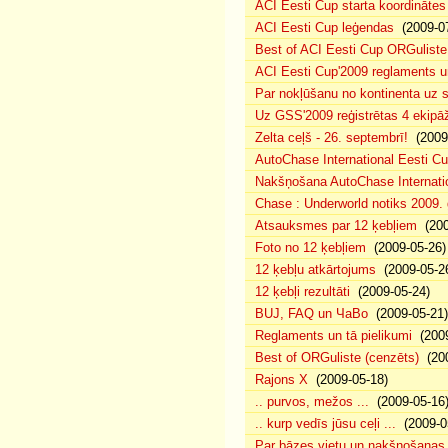
ACI Eesti Cup starta koordinātes
ACI Eesti Cup leģendas
(2009-07
Best of ACI Eesti Cup ORGuliste
ACI Eesti Cup'2009 reglaments u
Par nokļūšanu no kontinenta uz s
Uz GSS'2009 reģistrētas 4 ekipāž
Zelta ceļš - 26. septembrī!
(2009-
AutoChase International Eesti Cu
Nakšņošana AutoChase Internatio
Chase : Underworld notiks 2009. g
Atsauksmes par 12 ķebļiem
(200
Foto no 12 ķebļiem
(2009-05-26)
12 ķebļu atkārtojums
(2009-05-2
12 ķebļi rezultāti
(2009-05-24)
BUJ, FAQ un ЧаВо
(2009-05-21)
Reglaments un tā pielikumi
(2009
Best of ORGuliste (cenzēts)
(200
Rajons X
(2009-05-18)
.. purvos, mežos ...
(2009-05-16
.. kurp vedīs jūsu ceļi ...
(2009-0
Par bāzes vietu un nakšņošanas 