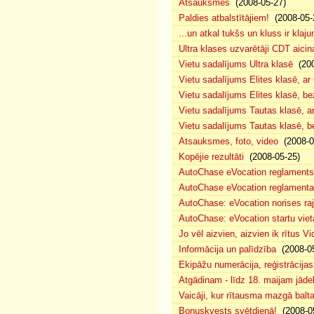
Atsauksmes
(2008-05-27)
Paldies atbalstītājiem!
(2008-05-
...un atkal tukšs un kluss ir klaj
Ultra klases uzvarētāji CDT aicin
Vietu sadalījums Ultra klasē
(200
Vietu sadalījums Elites klasē, a
Vietu sadalījums Elites klasē, 
Vietu sadalījums Tautas klasē, 
Vietu sadalījums Tautas klasē, 
Atsauksmes, foto, video
(2008-0
Kopējie rezultāti
(2008-05-25)
AutoChase eVocation reglaments
AutoChase eVocation reglamenta 
AutoChase: eVocation norises ra
AutoChase: eVocation startu viet
Jo vēl aizvien, aizvien ik rītus 
Informācija un palīdzība
(2008-05
Ekipāžu numerācija, reģistrācijas 
Atgādinam - līdz 18. maijam jādek
Vaicāji, kur rītausma mazgā bal
Bonuskvests svētdienā!
(2008-0