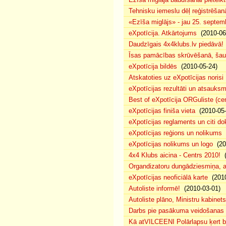
Tehnisku iemeslu dēļ reģistrēša
«Ezīša miglājs» - jau 25. septemb
eXpotīcija. Atkārtojums
(2010-06
Daudzīgais 4x4klubs.lv piedāvā!
Īsas pamācības skrūvēšanā, šau
eXpotīcija bildēs
(2010-05-24)
Atskatoties uz eXpotīcijas norisi
eXpotīcijas rezultāti un atsauks
Best of eXpotīcija ORGuliste (ce
eXpotīcijas finiša vieta
(2010-05-
eXpotīcijas reglaments un citi d
eXpotīcijas reģions un nolikums
(
eXpotīcijas nolikums un logo
(20
4x4 Klubs aicina - Centrs 2010!
(
Organdizatoru dungādziesmiņa, a
eXpotīcijas neoficiālā karte
(2010
Autoliste informē!
(2010-03-01)
Autoliste plāno, Ministru kabinets
Darbs pie pasākuma veidošanas 
Kā atVILCEENI Polārlapsu ķert b