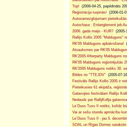
Top!
(2006-04-25, papildināts 20
Reģistrācija turpinās!
(2006-01-0
Autosamezglojumam pieteikušās
Autochase : Entanglement jeb A
2006. gada maijs - KUR?
(2005-1
Rallijs Kollis 2005 "Malduguns" re
RK'05 Malduguns apbalvošana!
(
Atsauksmes par RK'05 Maldugu
RK'2005 Afterparty Malduguns n
RK'05 Malduguns reģistrējušās 2
RK'2005 Malduguns notiks 30. se
Bildes no "TTEJDV"
(2005-07-16
Festivāls Rallijs Kollis`2005 ir not
Pieteikusies 61 ekipāža, reģistrāc
Gatavojies festivālam Rallijs Koll
Nedaudz par RallijKollja gatavos
Le`Duss Tuss II notiks, kolīdz b
Vai ar sešu stundu apmācību kur
Le`Duss Tuss II - jau 5. decembr
SOAL un Rīgas Domes sarakste pa