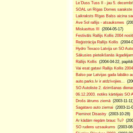
Le`Duss Tuss II - jau 5. decembr
SOAL un Rīgas Domes sarakste pa
Laikraksts Rīgas Balss aicina sa
Ave Sol rallijs - atsauksmes
(200
Miskasttus III
(2004-05-17)
Festivāls Rallijs Kollis 2004 nosl
Reģistrācija Rallijs Kollis
(2004-04
Hydro Texaco Latvija un SO Autoli
Sākusies pieteikšanās ikgadējam 
Rallijs Kollis
(2004-04-22, papildi
Vai esat gatavi Rallijs Kollis 200
Balso par Latvijas gada labāko au
auto.parks.lv ir atdzīvojies...
(200
SO Autoliste 2. dzimšanas dien
06.12.2003. notiks kārtējais SO 
Drošs ātrums ziemā
(2003-11-11
Sagatavo auto ziemai
(2003-11-0
Pieminot Disastry
(2003-10-28)
Ar kādām riepām brauc Tu?
(200
SO rudens uzsaukums
(2003-08-