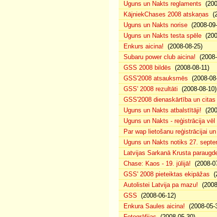
Uguns un Nakts reglaments
(200
KājniekChases 2008 atskaņas
(2
Uguns un Nakts norise
(2008-09-
Uguns un Nakts testa spēle
(200
Enkurs aicina!
(2008-08-25)
Subaru power club aicina!
(2008-
GSS 2008 bildēs
(2008-08-11)
GSS'2008 atsauksmēs
(2008-08-
GSS' 2008 rezultāti
(2008-08-10)
GSS'2008 dienaskārtība un citas
Uguns un Nakts atbalstītāji!
(200
Uguns un Nakts - reģistrācija vē
Par wap lietošanu reģistrācijai u
Uguns un Nakts notiks 27. septe
Latvijas Sarkanā Krusta paraug
Chase: Kaos - 19. jūlijā!
(2008-07
GSS' 2008 pieteiktas ekipāžas
(2
Autolistei Latvija pa mazu!
(2008
GSS
(2008-06-12)
Enkura Saules aicina!
(2008-05-
Fotogrāfijas
(2008-05-30)