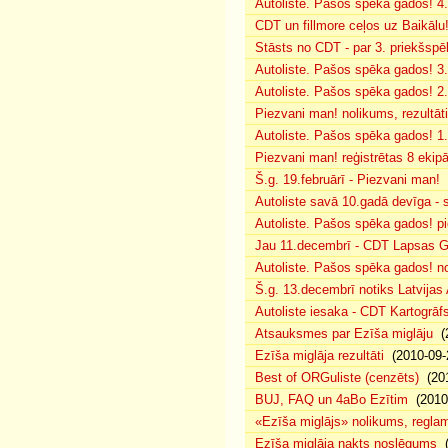
Autoliste. Pašos spēka gados! 4. 
CDT un fillmore ceļos uz Baikālu
Stāsts no CDT - par 3. priekšspēl
Autoliste. Pašos spēka gados! 3.
Autoliste. Pašos spēka gados! 2. 
Piezvani man! nolikums, rezultāt
Autoliste. Pašos spēka gados! 1.
Piezvani man! reģistrētas 8 ekip
Š.g. 19.februārī - Piezvani man!
(
Autoliste savā 10.gadā devīga - s
Autoliste. Pašos spēka gados! pie
Jau 11.decembrī - CDT Lapsas Go
Autoliste. Pašos spēka gados! no
Š.g. 13.decembrī notiks Latvijas
Autoliste iesaka - CDT Kartogrāf
Atsauksmes par Ezīša miglāju
(2
Ezīša miglāja rezultāti
(2010-09-
Best of ORGuliste (cenzēts)
(201
BUJ, FAQ un 4aBo Ezītim
(2010-
«Ezīša miglājs» nolikums, regla
Ezīša miglāja nakts noslēgums
(