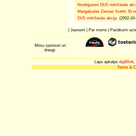
Noslēgusies DUS mērīšanās akci
Mangaļsalas Ziemas Svētki 30.n
DUS mērīšanās akcija
(2002-10-
|
Jaunumi
|
Par mums
|
Pasākumi uz
Mūsu sponsori un
draugi:
Lapu apkalpo
digiBlink
,
Terms & C