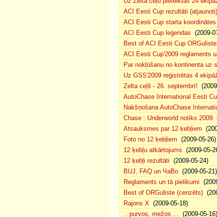
Uz Zelta ceļu pieteiktas 24 ekipā
ACI Eesti Cup rezultāti (atjaunoti
ACI Eesti Cup starta koordinātes
ACI Eesti Cup leģendas
(2009-07
Best of ACI Eesti Cup ORGuliste
ACI Eesti Cup'2009 reglaments u
Par nokļūšanu no kontinenta uz s
Uz GSS'2009 reģistrētas 4 ekipāž
Zelta ceļš - 26. septembrī!
(2009-
AutoChase International Eesti Cu
Nakšņošana AutoChase Internatio
Chase : Underworld notiks 2009. g
Atsauksmes par 12 ķebļiem
(200
Foto no 12 ķebļiem
(2009-05-26)
12 ķebļu atkārtojums
(2009-05-2
12 ķebļi rezultāti
(2009-05-24)
BUJ, FAQ un ЧаВо
(2009-05-21)
Reglaments un tā pielikumi
(2009
Best of ORGuliste (cenzēts)
(200
Rajons X
(2009-05-18)
.. purvos, mežos ...
(2009-05-16