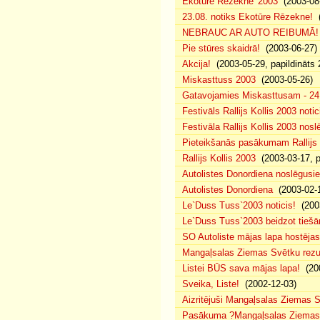
Ekotūre Rēzekne '2003
(2003-08-
23.08. notiks Ekotūre Rēzekne!
(
NEBRAUC AR AUTO REIBUMĀ!
Pie stūres skaidrā!
(2003-06-27)
Akcija!
(2003-05-29, papildināts 
Miskasttuss 2003
(2003-05-26)
Gatavojamies Miskasttusam - 24
Festivāls Rallijs Kollis 2003 notic
Festivāla Rallijs Kollis 2003 nos
Pieteikšanās pasākumam Rallijs 
Rallijs Kollis 2003
(2003-03-17, p
Autolistes Donordiena noslēgusi
Autolistes Donordiena
(2003-02-
Le`Duss Tuss`2003 noticis!
(2003
Le`Duss Tuss`2003 beidzot tiešām
SO Autoliste mājas lapa hostēj
Mangaļsalas Ziemas Svētku rezul
Listei BŪS sava mājas lapa!
(200
Sveika, Liste!
(2002-12-03)
Aizritējuši Mangaļsalas Ziemas S
Pasākuma ?Mangaļsalas Ziemas S