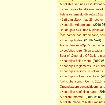
Autolistes sarunas vēstuļkopas f
Ezīša miglāja baudīšanai pieteikt
Tehnisku iemeslu dēļ reģistrēša
«Ezīša miglājs» - jau 25. septemb
eXpotīcija. Atkārtojums
(2010-06
Daudzīgais 4x4klubs.lv piedāvā!
Īsas pamācības skrūvēšanā, šau
eXpotīcija bildēs
(2010-05-24)
Atskatoties uz eXpotīcijas norisi
eXpotīcijas rezultāti un atsauks
Best of eXpotīcija ORGuliste (ce
eXpotīcijas finiša vieta
(2010-05-
eXpotīcijas reglaments un citi d
eXpotīcijas reģions un nolikums
(
eXpotīcijas nolikums un logo
(20
4x4 Klubs aicina - Centrs 2010!
(
Organdizatoru dungādziesmiņa, a
eXpotīcijas neoficiālā karte
(2010
Autoliste informē!
(2010-03-01)
Autoliste plāno, Ministru kabinets