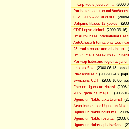
.. kurp vedīs jūsu ceļi ...
(2009-0
Par bāzes vietu un nakšņošanas 
GSS' 2009 - 22. augustā!
(2009-0
Dalījums klasēs 12 ķebļos!
(2009
CDT Lapsa aicina!
(2009-03-16)
Uz AutoChase International Eesti
AutoChase International Eesti Cup'
23. maija pasākuma atbalstītāji
(
Uz 23. maija pasākumu «12 ķebļi»
Par wap lietošanu reģistrācijai u
Ieskats Salā
(2008-06-18, papild
Pievienosies?
(2008-06-18, papil
Sveiciens CDT!
(2008-10-06, pap
Foto no Uguns un Nakts!
(2008-1
2009. gada 23. maijā...
(2008-10-
Uguns un Nakts atkārtojums!
(20
Atsauksmes par Uguns un Nakts
Uguns un Nakts nolikums
(2008-0
Uguns un Nakts rezultāti
(2008-0
Uguns un Nakts apbalvošana
(20