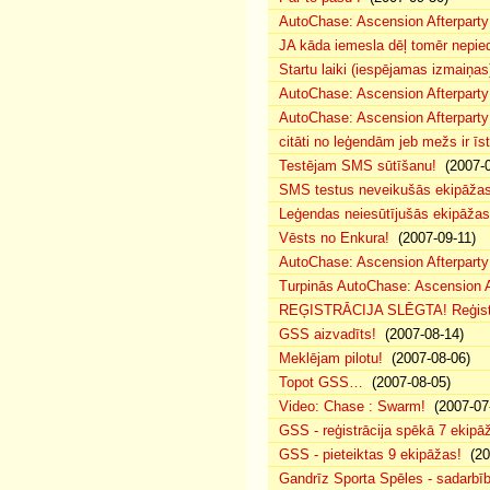
AutoChase: Ascension Afterparty
JA kāda iemesla dēļ tomēr nepied
Startu laiki (iespējamas izmaiņas
AutoChase: Ascension Afterparty
AutoChase: Ascension Afterparty
citāti no leģendām jeb mežs ir īst
Testējam SMS sūtīšanu!
(2007-0
SMS testus neveikušās ekipāža
Leģendas neiesūtījušās ekipāžas
Vēsts no Enkura!
(2007-09-11)
AutoChase: Ascension Afterparty 
Turpinās AutoChase: Ascension Af
REĢISTRĀCIJA SLĒGTA! Reģistr
GSS aizvadīts!
(2007-08-14)
Meklējam pilotu!
(2007-08-06)
Topot GSS…
(2007-08-05)
Video: Chase : Swarm!
(2007-07
GSS - reģistrācija spēkā 7 ekipā
GSS - pieteiktas 9 ekipāžas!
(20
Gandrīz Sporta Spēles - sadarbīb