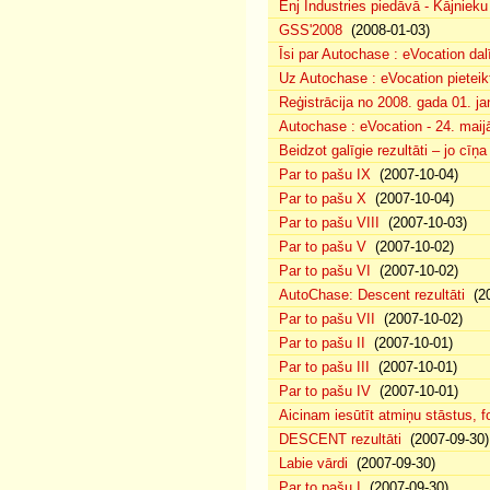
Enj Industries piedāvā - Kājniek
GSS'2008
(2008-01-03)
Īsi par Autochase : eVocation da
Uz Autochase : eVocation pieteik
Reģistrācija no 2008. gada 01. ja
Autochase : eVocation - 24. maij
Beidzot galīgie rezultāti – jo cīņ
Par to pašu IX
(2007-10-04)
Par to pašu X
(2007-10-04)
Par to pašu VIII
(2007-10-03)
Par to pašu V
(2007-10-02)
Par to pašu VI
(2007-10-02)
AutoChase: Descent rezultāti
(20
Par to pašu VII
(2007-10-02)
Par to pašu II
(2007-10-01)
Par to pašu III
(2007-10-01)
Par to pašu IV
(2007-10-01)
Aicinam iesūtīt atmiņu stāstus, fo
DESCENT rezultāti
(2007-09-30)
Labie vārdi
(2007-09-30)
Par to pašu I
(2007-09-30)