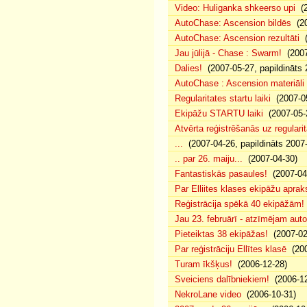
Video: Huliganka shkeerso upi
(2
AutoChase: Ascension bildēs
(20
AutoChase: Ascension rezultāti
(
Jau jūlijā - Chase : Swarm!
(2007
Dalies!
(2007-05-27, papildināts 
AutoChase : Ascension materiāli
Regularitates startu laiki
(2007-05
Ekipāžu STARTU laiki
(2007-05-
Atvērta reģistrēšanās uz regularit
...
(2007-04-26, papildināts 2007
.. par 26. maiju...
(2007-04-30)
Fantastiskās pasaules!
(2007-04
Par Elliites klases ekipāžu aprak
Reģistrācija spēkā 40 ekipāžām!
Jau 23. februārī - atzīmējam aut
Pieteiktas 38 ekipāžas!
(2007-02
Par reģistrāciju Ellītes klasē
(200
Turam īkšķus!
(2006-12-28)
Sveiciens dalībniekiem!
(2006-12
NekroLane video
(2006-10-31)