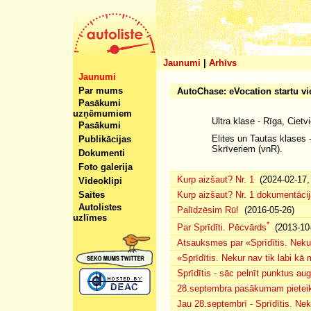
Jaunumi
|
Arhīvs
Jaunumi
Par mums
AutoChase: eVocation startu vi
Pasākumi
uzņēmumiem
Ultra klase - Rīga, Cietv
Pasākumi
Elites un Tautas klases
Publikācijas
Skrīveriem (vnR).
Dokumenti
Foto galerija
Kurp aizšaut? Nr. 1
(2024-02-17, 
Videoklipi
Saites
Kurp aizšaut? Nr. 1 dokumentācij
Autolistes
Palīdzēsim Rū!
(2016-05-26)
uzlīmes
*
Par Sprīdīti. Pēcvārds
(2013-10-
Atsauksmes par «Sprīdītis. Nekur
«Sprīdītis. Nekur nav tik labi k
Sprīdītis - sāc pelnīt punktus au
28.septembra pasākumam pieteiku
Jau 28.septembrī - Sprīdītis. Nek