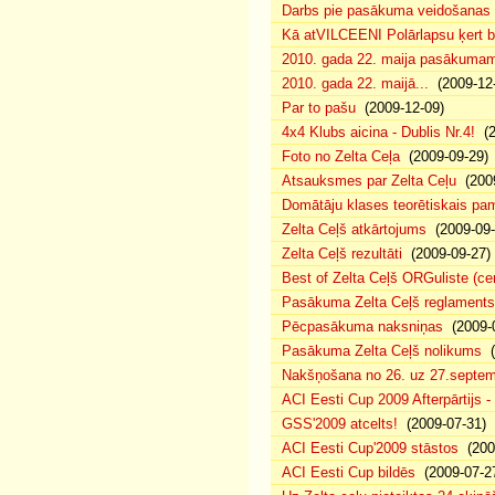
Darbs pie pasākuma veidošanas 
Kā atVILCEENI Polārlapsu ķert b
2010. gada 22. maija pasākumam p
2010. gada 22. maijā...
(2009-12-
Par to pašu
(2009-12-09)
4x4 Klubs aicina - Dublis Nr.4!
(2
Foto no Zelta Ceļa
(2009-09-29)
Atsauksmes par Zelta Ceļu
(2009
Domātāju klases teorētiskais p
Zelta Ceļš atkārtojums
(2009-09-
Zelta Ceļš rezultāti
(2009-09-27)
Best of Zelta Ceļš ORGuliste (ce
Pasākuma Zelta Ceļš reglaments
Pēcpasākuma naksniņas
(2009-0
Pasākuma Zelta Ceļš nolikums
(
Nakšņošana no 26. uz 27.septem
ACI Eesti Cup 2009 Afterpārtijs -
GSS'2009 atcelts!
(2009-07-31)
ACI Eesti Cup'2009 stāstos
(200
ACI Eesti Cup bildēs
(2009-07-2