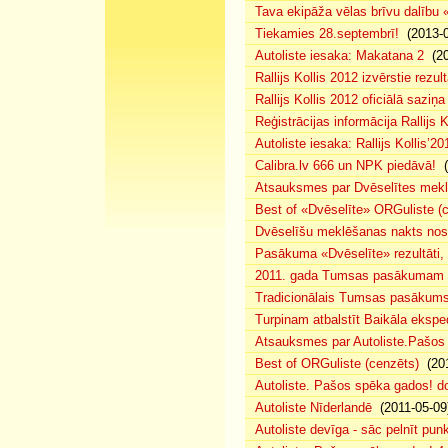
Tava ekipāža vēlas brīvu dalību
Tiekamies 28.septembrī!
(2013-0
Autoliste iesaka: Makatana 2
(20
Rallijs Kollis 2012 izvērstie rezult
Rallijs Kollis 2012 oficiālā saziņa
Reģistrācijas informācija Rallijs K
Autoliste iesaka: Rallijs Kollis’20
Calibra.lv 666 un NPK piedāvā!
(
Atsauksmes par Dvēselītes mek
Best of «Dvēselīte» ORGuliste (
Dvēselīšu meklēšanas nakts no
Pasākuma «Dvēselīte» rezultāti,
2011. gada Tumsas pasākumam pi
Tradicionālais Tumsas pasākums 
Turpinam atbalstīt Baikāla eksped
Atsauksmes par Autoliste.Pašos
Best of ORGuliste (cenzēts)
(201
Autoliste. Pašos spēka gados! d
Autoliste Nīderlandē
(2011-05-09
Autoliste devīga - sāc pelnīt punk