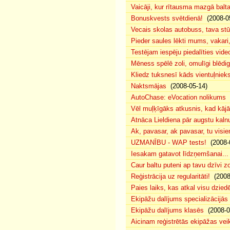
Vaicāji, kur rītausma mazgā bal
Bonuskvests svētdienā!
(2008-0
Vecais skolas autobuss, tava s
Pieder saules lēkti mums, vakar
Testējam iespēju piedalīties vide
Mēness spēlē zoli, omulīgi blēd
Kliedz tuksnesī kāds vientuļniek
Naktsmājas
(2008-05-14)
AutoChase: eVocation nolikums
(
Vēl muļķīgāks atkusnis, kad kā
Atnāca Lieldiena pār augstu kalnu
Ak, pavasar, ak pavasar, tu visie
UZMANĪBU - WAP tests!
(2008-
Iesakam gatavot līdzņemšanai...
Caur baltu puteni ap tavu dzīvi 
Reģistrācija uz regularitāti!
(2008
Paies laiks, kas atkal visu dzie
Ekipāžu dalījums specializācijās
Ekipāžu dalījums klasēs
(2008-0
Aicinam reģistrētās ekipāžas vei