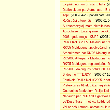
Ekipāžu numuri un startu laiki
(20
Dalībniekiem par Autochase : E
Top!
(2006-04-25, papildināts 20
Reģistrācija turpinās!
(2006-01-0
Autosamezglojumam pieteikušās
Autochase : Entanglement jeb A
2006. gada maijs - KUR?
(2005-1
Rallijs Kollis 2005 "Malduguns" re
RK'05 Malduguns apbalvošana!
(
Atsauksmes par RK'05 Maldugu
RK'2005 Afterparty Malduguns n
RK'05 Malduguns reģistrējušās 2
RK'2005 Malduguns notiks 30. se
Bildes no "TTEJDV"
(2005-07-16
Festivāls Rallijs Kollis`2005 ir not
Pieteikusies 61 ekipāža, reģistrāc
Gatavojies festivālam Rallijs Koll
Nedaudz par RallijKollja gatavos
Le`Duss Tuss II notiks, kolīdz b
Vai ar sešu stundu apmācību kur