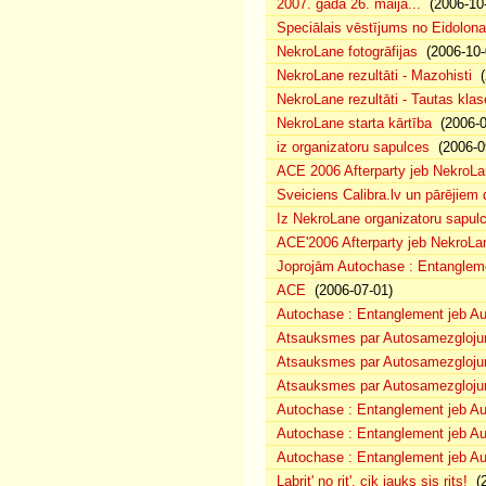
2007. gada 26. maijā...
(2006-10-
Speciālais vēstījums no Eidolona
NekroLane fotogrāfijas
(2006-10-
NekroLane rezultāti - Mazohisti
(
NekroLane rezultāti - Tautas klas
NekroLane starta kārtība
(2006-0
iz organizatoru sapulces
(2006-0
ACE 2006 Afterparty jeb NekroL
Sveiciens Calibra.lv un pārējiem 
Iz NekroLane organizatoru sapulc
ACE'2006 Afterparty jeb NekroLa
Joprojām Autochase : Entanglem
ACE
(2006-07-01)
Autochase : Entanglement jeb A
Atsauksmes par Autosamezglojum
Atsauksmes par Autosamezgloju
Atsauksmes par Autosamezgloju
Autochase : Entanglement jeb Au
Autochase : Entanglement jeb A
Autochase : Entanglement jeb Au
Labrit' no rit', cik jauks sis rits!
(2