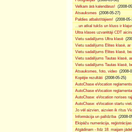
Velkam ārā kalendārus!
(2008-05
Atsauksmes
(2008-05-27)
Paldies atbalstītājiem!
(2008-05-
...un atkal tukšs un kluss ir klaj
Ultra klases uzvarētāji CDT aicin
Vietu sadalījums Ultra klasē
(200
Vietu sadalījums Elites klasē, a
Vietu sadalījums Elites klasē, 
Vietu sadalījums Tautas klasē, 
Vietu sadalījums Tautas klasē, 
Atsauksmes, foto, video
(2008-0
Kopējie rezultāti
(2008-05-25)
AutoChase eVocation reglaments
AutoChase eVocation reglamenta 
AutoChase: eVocation norises ra
AutoChase: eVocation startu viet
Jo vēl aizvien, aizvien ik rītus 
Informācija un palīdzība
(2008-05
Ekipāžu numerācija, reģistrācijas 
Atgādinam - līdz 18. maijam jādek