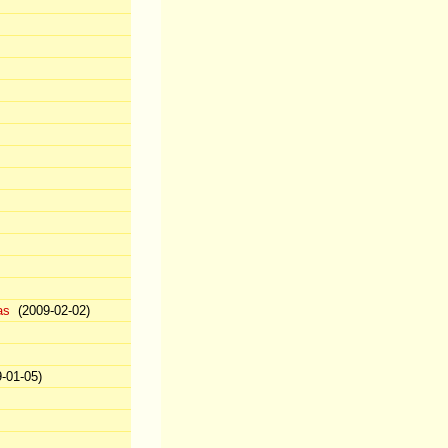
as
(2009-02-02)
-01-05)