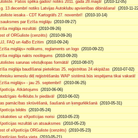
utoliste. Pašos spēka gados! notiks 2011. gada 28.maijā!
(2010-12-05)
.g. 13.decembrī notiks Latvijas Autoklubu apvienības dibināšana!
(2010-11-22
utoliste iesaka - CDT Kartogrāfs 27. novembrī!
(2010-10-14)
tsauksmes par Ezīša miglāju
(2010-09-27)
zīša miglāja rezultāti
(2010-09-26)
est of ORGuliste (cenzēts)
(2010-09-26)
UJ, FAQ un 4aBo Ezītim
(2010-09-24)
Ezīša miglājs» nolikums, reglaments un logo
(2010-09-22)
zīša miglāja nakts noslēgums
(2010-09-20)
utolistes sarunas vēstuļkopas formātā!
(2010-08-07)
zīša miglāja baudīšanai pieteiktas 25, reģistrētas 24 ekipāžas
(2010-07-02)
ehnisku iemeslu dēļ reģistrēšanās WAP sistēmā būs iespējama tikai vakarā!
(
Ezīša miglājs» - jau 25. septembrī!
(2010-06-25)
Xpotīcija. Atkārtojums
(2010-06-06)
audzīgais 4x4klubs.lv piedāvā!
(2010-06-02)
sas pamācības skrūvēšanā, šaušanā un ķengurlēkšanā
(2010-05-31)
Xpotīcija bildēs
(2010-05-24)
tskatoties uz eXpotīcijas norisi
(2010-05-23)
Xpotīcijas rezultāti un atsauksmes
(2010-05-23)
est of eXpotīcija ORGuliste (cenzēts)
(2010-05-23)
potīcijas finiša vieta
(2010-05-21)