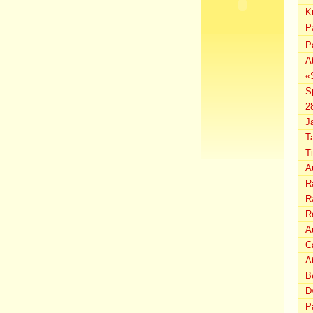
K
P
P
A
«
S
2
J
T
T
A
Ra
Ra
R
Au
C
A
B
D
P