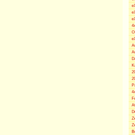
e
e
e
4
O
e
A
A
D
K
2
2
P
4
F
A
D
Z
Ze
B