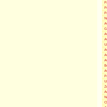
P
P
P
N
A
G
A
A
U
A
A
A
B
A
P
U
Z
A
N
C