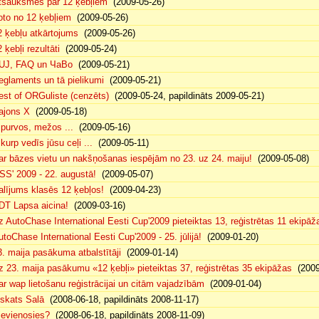
tsauksmes par 12 ķebļiem
(2009-05-26)
oto no 12 ķebļiem
(2009-05-26)
2 ķebļu atkārtojums
(2009-05-26)
 ķebļi rezultāti
(2009-05-24)
UJ, FAQ un ЧаВо
(2009-05-21)
eglaments un tā pielikumi
(2009-05-21)
est of ORGuliste (cenzēts)
(2009-05-24, papildināts 2009-05-21)
ajons X
(2009-05-18)
. purvos, mežos ...
(2009-05-16)
 kurp vedīs jūsu ceļi ...
(2009-05-11)
ar bāzes vietu un nakšņošanas iespējām no 23. uz 24. maiju!
(2009-05-08)
SS' 2009 - 22. augustā!
(2009-05-07)
alījums klasēs 12 ķebļos!
(2009-04-23)
DT Lapsa aicina!
(2009-03-16)
z AutoChase International Eesti Cup'2009 pieteiktas 13, reģistrētas 11 ekipāž
utoChase International Eesti Cup'2009 - 25. jūlijā!
(2009-01-20)
3. maija pasākuma atbalstītāji
(2009-01-14)
z 23. maija pasākumu «12 ķebļi» pieteiktas 37, reģistrētas 35 ekipāžas
(2009
ar wap lietošanu reģistrācijai un citām vajadzībām
(2009-01-04)
eskats Salā
(2008-06-18, papildināts 2008-11-17)
ievienosies?
(2008-06-18, papildināts 2008-11-09)