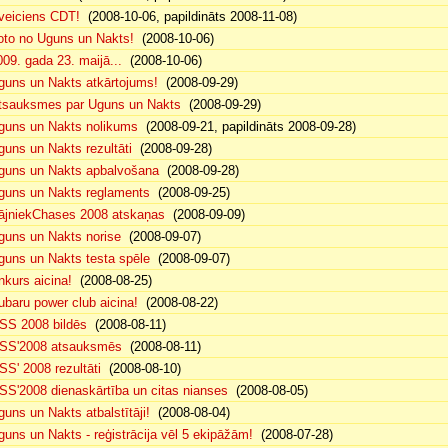
veiciens CDT!
(2008-10-06, papildināts 2008-11-08)
oto no Uguns un Nakts!
(2008-10-06)
009. gada 23. maijā...
(2008-10-06)
guns un Nakts atkārtojums!
(2008-09-29)
tsauksmes par Uguns un Nakts
(2008-09-29)
guns un Nakts nolikums
(2008-09-21, papildināts 2008-09-28)
guns un Nakts rezultāti
(2008-09-28)
guns un Nakts apbalvošana
(2008-09-28)
guns un Nakts reglaments
(2008-09-25)
ājniekChases 2008 atskaņas
(2008-09-09)
guns un Nakts norise
(2008-09-07)
guns un Nakts testa spēle
(2008-09-07)
nkurs aicina!
(2008-08-25)
ubaru power club aicina!
(2008-08-22)
SS 2008 bildēs
(2008-08-11)
SS'2008 atsauksmēs
(2008-08-11)
SS' 2008 rezultāti
(2008-08-10)
SS'2008 dienaskārtība un citas nianses
(2008-08-05)
guns un Nakts atbalstītāji!
(2008-08-04)
guns un Nakts - reģistrācija vēl 5 ekipāžām!
(2008-07-28)