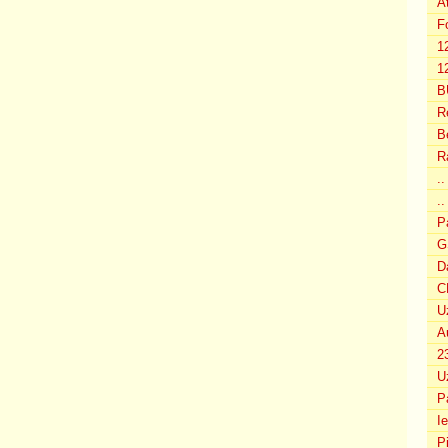
A
F
1
12
B
R
B
R
.
..
P
G
D
C
U
A
2
U
P
I
P