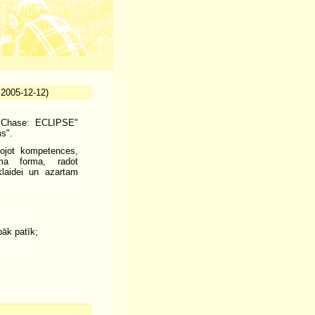
 2005-12-12)
n "Chase: ECLIPSE"
s".
ojot kompetences,
uma forma, radot
klaidei un azartam
bāk patīk;