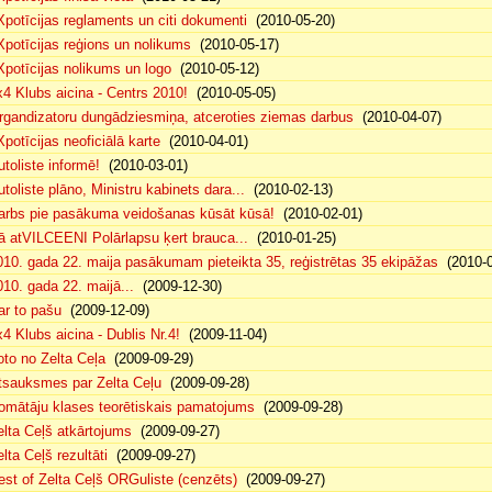
Xpotīcijas reglaments un citi dokumenti
(2010-05-20)
Xpotīcijas reģions un nolikums
(2010-05-17)
Xpotīcijas nolikums un logo
(2010-05-12)
x4 Klubs aicina - Centrs 2010!
(2010-05-05)
rgandizatoru dungādziesmiņa, atceroties ziemas darbus
(2010-04-07)
Xpotīcijas neoficiālā karte
(2010-04-01)
utoliste informē!
(2010-03-01)
utoliste plāno, Ministru kabinets dara...
(2010-02-13)
arbs pie pasākuma veidošanas kūsāt kūsā!
(2010-02-01)
ā atVILCEENI Polārlapsu ķert brauca...
(2010-01-25)
010. gada 22. maija pasākumam pieteikta 35, reģistrētas 35 ekipāžas
(2010-0
010. gada 22. maijā...
(2009-12-30)
ar to pašu
(2009-12-09)
x4 Klubs aicina - Dublis Nr.4!
(2009-11-04)
oto no Zelta Ceļa
(2009-09-29)
tsauksmes par Zelta Ceļu
(2009-09-28)
omātāju klases teorētiskais pamatojums
(2009-09-28)
elta Ceļš atkārtojums
(2009-09-27)
lta Ceļš rezultāti
(2009-09-27)
est of Zelta Ceļš ORGuliste (cenzēts)
(2009-09-27)