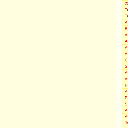
2
T
T
A
B
A
A
A
A
C
S
A
A
P
A
P
Š
A
A
J