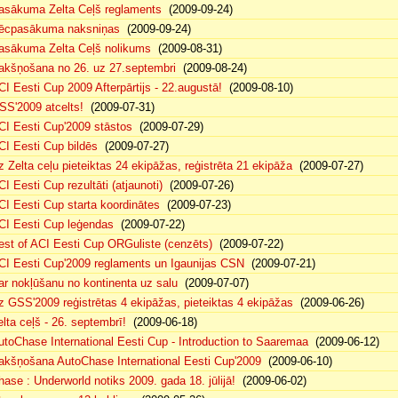
asākuma Zelta Ceļš reglaments
(2009-09-24)
ēcpasākuma naksniņas
(2009-09-24)
asākuma Zelta Ceļš nolikums
(2009-08-31)
akšņošana no 26. uz 27.septembri
(2009-08-24)
CI Eesti Cup 2009 Afterpārtijs - 22.augustā!
(2009-08-10)
SS'2009 atcelts!
(2009-07-31)
CI Eesti Cup'2009 stāstos
(2009-07-29)
CI Eesti Cup bildēs
(2009-07-27)
z Zelta ceļu pieteiktas 24 ekipāžas, reģistrēta 21 ekipāža
(2009-07-27)
CI Eesti Cup rezultāti (atjaunoti)
(2009-07-26)
CI Eesti Cup starta koordinātes
(2009-07-23)
CI Eesti Cup leģendas
(2009-07-22)
est of ACI Eesti Cup ORGuliste (cenzēts)
(2009-07-22)
CI Eesti Cup'2009 reglaments un Igaunijas CSN
(2009-07-21)
ar nokļūšanu no kontinenta uz salu
(2009-07-07)
z GSS'2009 reģistrētas 4 ekipāžas, pieteiktas 4 ekipāžas
(2009-06-26)
elta ceļš - 26. septembrī!
(2009-06-18)
utoChase International Eesti Cup - Introduction to Saaremaa
(2009-06-12)
akšņošana AutoChase International Eesti Cup'2009
(2009-06-10)
hase : Underworld notiks 2009. gada 18. jūlijā!
(2009-06-02)