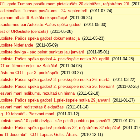
011. gada Tumsas pasākumam pieteikušās 20 ekipāžas, reģistrētas 20!
(2011
radicionālais Tumsas pasākums - 24. septembrī!
(2011-07-24)
urpinam atbalstīt Baikāla ekspedīciju!
(2011-06-24)
tsauksmes par Autoliste.Pašos spēka gados!
(2011-05-30)
est of ORGuliste (cenzēts)
(2011-05-28)
utoliste. Pašos spēka gados! dokumentācija
(2011-05-23)
utoliste Nīderlandē
(2011-05-09)
utoliste devīga - sāc pelnīt punktus jau janvārī!
(2011-05-01)
utoliste. Pašos spēka gados! 4. priekšspēle notika 30. aprīlī!
(2011-04-28)
DT un fillmore ceļos uz Baikālu!
(2011-04-03)
tāsts no CDT - par 3. priekšspēli
(2011-03-27)
utoliste. Pašos spēka gados! 3. priekšspēle notika 26. martā!
(2011-03-22)
utoliste. Pašos spēka gados! 2. priekšspēle notika 26. februārī!
(2011-02-25)
iezvani man! nolikums, rezultāti un himna
(2011-02-18)
utoliste. Pašos spēka gados! 1.priekšspēle notika 29.janvārī!
(2011-01-27)
iezvani man! reģistrētas 8 ekipāžas
(2011-01-14)
.g. 19.februārī - Piezvani man!
(2011-01-12)
utoliste savā 10.gadā devīga - sāc pelnīt punktus jau janvārī!
(2011-01-02)
utoliste. Pašos spēka gados! pieteiktas 32, reģistrētas 32 ekipāža!
(2011-01-
au 11.decembrī - CDT Lapsas Golfs. Ātrais.
(2010-12-11)