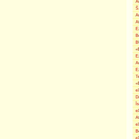
A
Š
A
A
E
B
B
«
E
A
E
T
«
e
D
Ī
e
A
e
B
eX