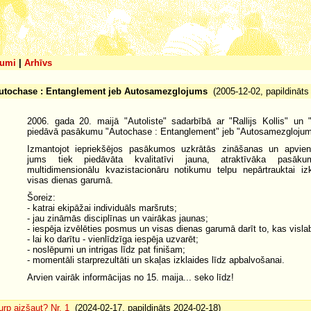
umi
|
Arhīvs
utochase : Entanglement jeb Autosamezglojums
(2005-12-02, papildināts
2006. gada 20. maijā "Autoliste" sadarbībā ar "Rallijs Kollis" u
piedāvā pasākumu "Autochase : Entanglement" jeb "Autosamezglojum
Izmantojot iepriekšējos pasākumos uzkrātās zināšanas un apvien
jums tiek piedāvāta kvalitatīvi jauna, atraktīvāka pasāk
multidimensionālu kvazistacionāru notikumu telpu nepārtrauktai iz
visas dienas garumā.
Šoreiz:
- katrai ekipāžai individuāls maršruts;
- jau zināmās disciplīnas un vairākas jaunas;
- iespēja izvēlēties posmus un visas dienas garumā darīt to, kas visla
- lai ko darītu - vienlīdzīga iespēja uzvarēt;
- noslēpumi un intrigas līdz pat finišam;
- momentāli starprezultāti un skaļas izklaides līdz apbalvošanai.
Arvien vairāk informācijas no 15. maija... seko līdz!
urp aizšaut? Nr. 1
(2024-02-17, papildināts 2024-02-18)