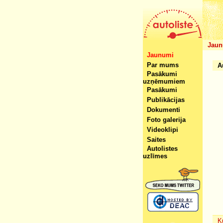
Jaun
Jaunumi
Par mums
A
Pasākumi
uzņēmumiem
Pasākumi
Publikācijas
Dokumenti
Foto galerija
Videoklipi
Saites
Autolistes
uzlīmes
K