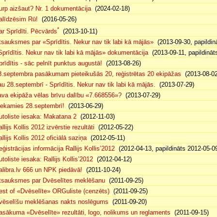
urp aizšaut? Nr. 1 dokumentācija
(2024-02-18)
alīdzēsim Rū!
(2016-05-26)
*
ar Sprīdīti. Pēcvārds
(2013-10-11)
tsauksmes par «Sprīdītis. Nekur nav tik labi kā mājās»
(2013-09-30, papildin
Sprīdītis. Nekur nav tik labi kā mājās» dokumentācija
(2013-09-11, papildināt
prīdītis - sāc pelnīt punktus augustā!
(2013-08-26)
8.septembra pasākumam pieteikušās 20, reģistrētas 20 ekipāžas
(2013-08-02
au 28.septembrī - Sprīdītis. Nekur nav tik labi kā mājās.
(2013-07-29)
ava ekipāža vēlas brīvu dalību «7.668556»?
(2013-07-29)
iekamies 28.septembrī!
(2013-06-29)
utoliste iesaka: Makatana 2
(2012-11-03)
llijs Kollis 2012 izvērstie rezultāti
(2012-05-22)
llijs Kollis 2012 oficiālā saziņa
(2012-05-11)
eģistrācijas informācija Rallijs Kollis’2012
(2012-04-13, papildināts 2012-05-0
toliste iesaka: Rallijs Kollis’2012
(2012-04-12)
alibra.lv 666 un NPK piedāvā!
(2011-10-24)
tsauksmes par Dvēselītes meklēšanu
(2011-09-25)
est of «Dvēselīte» ORGuliste (cenzēts)
(2011-09-25)
vēselīšu meklēšanas nakts noslēgums
(2011-09-20)
asākuma «Dvēselīte» rezultāti, logo, nolikums un reglaments
(2011-09-15)