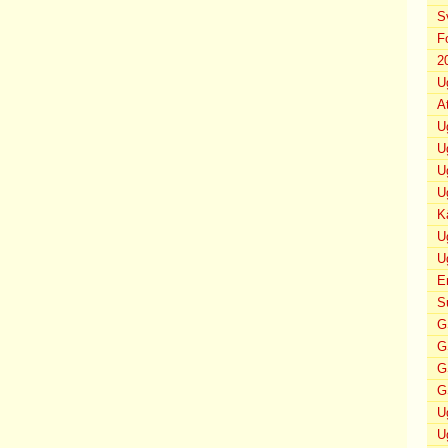
S
F
2
U
A
U
U
U
U
K
U
U
E
S
G
G
G
G
U
U