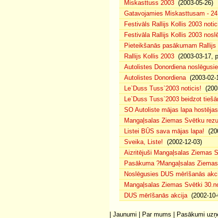
Miskasttuss 2003
(2003-05-26)
Gatavojamies Miskasttusam - 24
Festivāls Rallijs Kollis 2003 notic
Festivāla Rallijs Kollis 2003 nos
Pieteikšanās pasākumam Rallijs 
Rallijs Kollis 2003
(2003-03-17, p
Autolistes Donordiena noslēgusi
Autolistes Donordiena
(2003-02-
Le`Duss Tuss`2003 noticis!
(2003
Le`Duss Tuss`2003 beidzot tiešām
SO Autoliste mājas lapa hostēj
Mangaļsalas Ziemas Svētku rezul
Listei BŪS sava mājas lapa!
(200
Sveika, Liste!
(2002-12-03)
Aizritējuši Mangaļsalas Ziemas S
Pasākuma ?Mangaļsalas Ziemas S
Noslēgusies DUS mērīšanās akci
Mangaļsalas Ziemas Svētki 30.n
DUS mērīšanās akcija
(2002-10-
|
Jaunumi
|
Par mums
|
Pasākumi uz