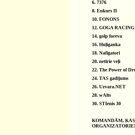
6. 7376
8. Enkurs II
10. FONONS
12. GOGA RACING
14. golp foreva
16. Huļiganka
18. Nafigatori
20. netīrie veļi
22. The Power of D
24. TAS gadījums
26. Uzvara.NET
28. wAlts
30. STIenis 30
KOMANDĀM, KAS 
ORGANIZATORIEM: