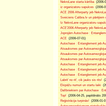
NekroLane starta kārtība
(2006-0
iz organizatoru sapulces
(2006-0
ACE 2006 Afterparty jeb NekroL
Sveiciens Calibra.lv un pārējiem 
Iz NekroLane organizatoru sapulc
ACE'2006 Afterparty jeb NekroLa
Joprojām Autochase : Entanglem
ACE
(2006-07-01)
Autochase : Entanglement jeb A
Atsauksmes par Autosamezglojum
Atsauksmes par Autosamezgloju
Atsauksmes par Autosamezgloju
Autochase : Entanglement jeb Au
Autochase : Entanglement jeb A
Autochase : Entanglement jeb Au
Labrit' no rit', cik jauks sis rits!
(2
Ekipāžu numuri un startu laiki
(20
Dalībniekiem par Autochase : E
Top!
(2006-04-25, papildināts 20
Reģistrācija turpinās!
(2006-01-0
Autosamezglojumam pieteikušās