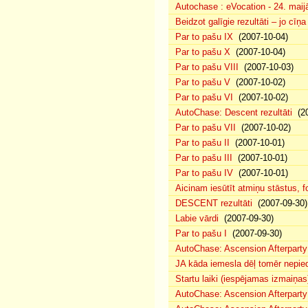
Autochase : eVocation - 24. maij
Beidzot galīgie rezultāti – jo cīņ
Par to pašu IX
(2007-10-04)
Par to pašu X
(2007-10-04)
Par to pašu VIII
(2007-10-03)
Par to pašu V
(2007-10-02)
Par to pašu VI
(2007-10-02)
AutoChase: Descent rezultāti
(20
Par to pašu VII
(2007-10-02)
Par to pašu II
(2007-10-01)
Par to pašu III
(2007-10-01)
Par to pašu IV
(2007-10-01)
Aicinam iesūtīt atmiņu stāstus, fo
DESCENT rezultāti
(2007-09-30)
Labie vārdi
(2007-09-30)
Par to pašu I
(2007-09-30)
AutoChase: Ascension Afterparty
JA kāda iemesla dēļ tomēr nepied
Startu laiki (iespējamas izmaiņas
AutoChase: Ascension Afterparty