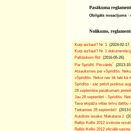
Pasākuma reglamen
Obilgāts nosacījums
-
Nolikums, reglaments
Kurp aizšaut? Nr. 1
(2024-02-17, 
Kurp aizšaut? Nr. 1 dokumentācij
Palīdzēsim Rū!
(2016-05-26)
*
Par Sprīdīti. Pēcvārds
(2013-10-
Atsauksmes par «Sprīdītis. Nekur
«Sprīdītis. Nekur nav tik labi k
Sprīdītis - sāc pelnīt punktus au
28.septembra pasākumam pieteiku
Jau 28.septembrī - Sprīdītis. Nek
Tava ekipāža vēlas brīvu dalību
Tiekamies 28.septembrī!
(2013-0
Autoliste iesaka: Makatana 2
(20
Rallijs Kollis 2012 izvērstie rezult
Rallijs Kollis 2012 oficiālā saziņa