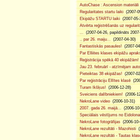
AutoChase : Ascension materiāli
Regularitates startu laiki
(2007-05
Ekipāžu STARTU laiki
(2007-05-
Atvērta reģistrēšanās uz regularit
...
(2007-04-26, papildināts 2007
.. par 26. maiju...
(2007-04-30)
Fantastiskās pasaules!
(2007-04
Par Elliites klases ekipāžu aprak
Reģistrācija spēkā 40 ekipāžām!
Jau 23. februārī - atzīmējam aut
Pieteiktas 38 ekipāžas!
(2007-02
Par reģistrāciju Ellītes klasē
(200
Turam īkšķus!
(2006-12-28)
Sveiciens dalībniekiem!
(2006-12
NekroLane video
(2006-10-31)
2007. gada 26. maijā...
(2006-10-
Speciālais vēstījums no Eidolona
NekroLane fotogrāfijas
(2006-10-
NekroLane rezultāti - Mazohisti
(
NekroLane rezultāti - Tautas klas