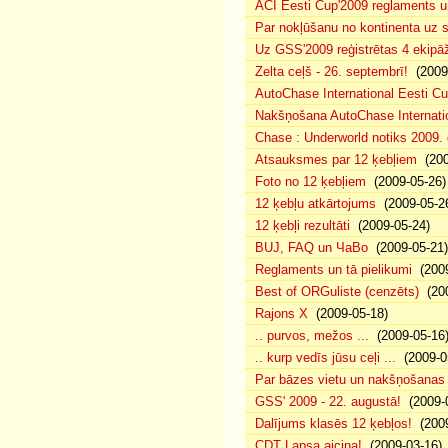
ACI Eesti Cup'2009 reglaments u
Par nokļūšanu no kontinenta uz s
Uz GSS'2009 reģistrētas 4 ekipāž
Zelta ceļš - 26. septembrī!
(2009-
AutoChase International Eesti Cu
Nakšņošana AutoChase Internatio
Chase : Underworld notiks 2009. g
Atsauksmes par 12 ķebļiem
(200
Foto no 12 ķebļiem
(2009-05-26)
12 ķebļu atkārtojums
(2009-05-2
12 ķebļi rezultāti
(2009-05-24)
BUJ, FAQ un ЧаВо
(2009-05-21)
Reglaments un tā pielikumi
(2009
Best of ORGuliste (cenzēts)
(200
Rajons X
(2009-05-18)
.. purvos, mežos ...
(2009-05-16
.. kurp vedīs jūsu ceļi ...
(2009-0
Par bāzes vietu un nakšņošanas 
GSS' 2009 - 22. augustā!
(2009-0
Dalījums klasēs 12 ķebļos!
(2009
CDT Lapsa aicina!
(2009-03-16)