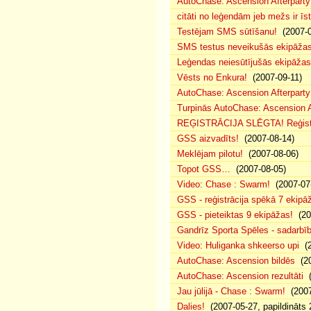
AutoChase: Ascension Afterparty
citāti no leģendām jeb mežs ir īst
Testējam SMS sūtīšanu!
(2007-0
SMS testus neveikušās ekipāža
Leģendas neiesūtījušās ekipāžas
Vēsts no Enkura!
(2007-09-11)
AutoChase: Ascension Afterparty 
Turpinās AutoChase: Ascension Af
REĢISTRĀCIJA SLĒGTA! Reģistr
GSS aizvadīts!
(2007-08-14)
Meklējam pilotu!
(2007-08-06)
Topot GSS…
(2007-08-05)
Video: Chase : Swarm!
(2007-07
GSS - reģistrācija spēkā 7 ekipā
GSS - pieteiktas 9 ekipāžas!
(20
Gandrīz Sporta Spēles - sadarbīb
Video: Huliganka shkeerso upi
(2
AutoChase: Ascension bildēs
(20
AutoChase: Ascension rezultāti
(
Jau jūlijā - Chase : Swarm!
(2007
Dalies!
(2007-05-27, papildināts 