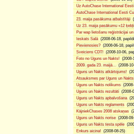
Uz AutoChase International Eesti
AutoChase International Eesti Cup'
23. maija pasākuma atbalstītāji
(
Uz 23. maija pasākumu «12 ķebļi»
Par wap lietošanu reģistrācijai u
Ieskats Salā
(2008-06-18, papild
Pievienosies?
(2008-06-18, papil
Sveiciens CDT!
(2008-10-06, pap
Foto no Uguns un Nakts!
(2008-1
2009. gada 23. maijā...
(2008-10-
Uguns un Nakts atkārtojums!
(20
Atsauksmes par Uguns un Nakts
Uguns un Nakts nolikums
(2008-0
Uguns un Nakts rezultāti
(2008-0
Uguns un Nakts apbalvošana
(20
Uguns un Nakts reglaments
(200
KājniekChases 2008 atskaņas
(2
Uguns un Nakts norise
(2008-09-
Uguns un Nakts testa spēle
(200
Enkurs aicina!
(2008-08-25)