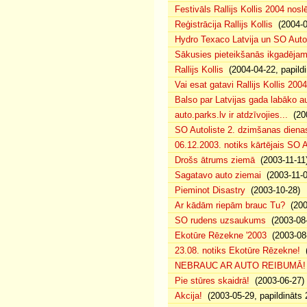
Festivāls Rallijs Kollis 2004 nosl
Reģistrācija Rallijs Kollis
(2004-04
Hydro Texaco Latvija un SO Autoli
Sākusies pieteikšanās ikgadējam 
Rallijs Kollis
(2004-04-22, papildi
Vai esat gatavi Rallijs Kollis 200
Balso par Latvijas gada labāko au
auto.parks.lv ir atdzīvojies...
(200
SO Autoliste 2. dzimšanas dien
06.12.2003. notiks kārtējais SO 
Drošs ātrums ziemā
(2003-11-11
Sagatavo auto ziemai
(2003-11-0
Pieminot Disastry
(2003-10-28)
Ar kādām riepām brauc Tu?
(200
SO rudens uzsaukums
(2003-08-
Ekotūre Rēzekne '2003
(2003-08-
23.08. notiks Ekotūre Rēzekne!
(
NEBRAUC AR AUTO REIBUMĀ!
Pie stūres skaidrā!
(2003-06-27)
Akcija!
(2003-05-29, papildināts 