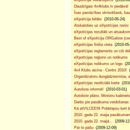
Daudzīgais 4x4klubs.lv piedāvā!
Īsas pamācības skrūvēšanā, šau
eXpotīcija bildēs
(2010-05-24)
Atskatoties uz eXpotīcijas norisi
eXpotīcijas rezultāti un atsauks
Best of eXpotīcija ORGuliste (ce
eXpotīcijas finiša vieta
(2010-05-
eXpotīcijas reglaments un citi d
eXpotīcijas reģions un nolikums
(
eXpotīcijas nolikums un logo
(20
4x4 Klubs aicina - Centrs 2010!
(
Organdizatoru dungādziesmiņa, a
eXpotīcijas neoficiālā karte
(2010
Autoliste informē!
(2010-03-01)
Autoliste plāno, Ministru kabinets
Darbs pie pasākuma veidošanas 
Kā atVILCEENI Polārlapsu ķert b
2010. gada 22. maija pasākumam p
2010. gada 22. maijā...
(2009-12-
Par to pašu
(2009-12-09)