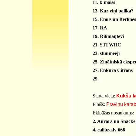
11. k-maiss
13. Kur viņi palika?
15. Emīls un Berlīnes
17. RA
19. Rikmaņtēvi
21. STI WRC
23. stuumeeji
25. Zinātniskā eksped
27. Enkura Citrons
29.
Starta vieta:
Kukšu l
Finišs:
Praviņu kara
Ekipāžas nosaukums:
2. Aurora un Snacke
4. calibra.lv 666