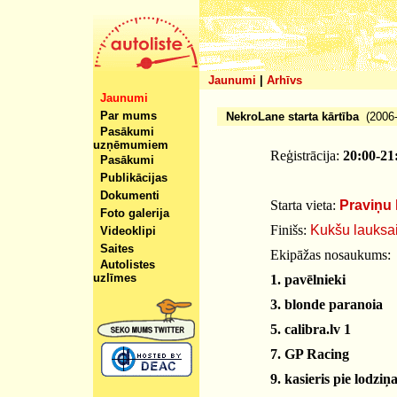
Jaunumi
|
Arhīvs
Jaunumi
Par mums
NekroLane starta kārtība
(2006-
Pasākumi
uzņēmumiem
Reģistrācija:
20:00-21
Pasākumi
Publikācijas
Dokumenti
Starta vieta:
Praviņu
Foto galerija
Finišs:
Kukšu lauksa
Videoklipi
Saites
Ekipāžas nosaukums:
Autolistes
uzlīmes
1. pavēlnieki
3. blonde paranoia
5. calibra.lv 1
7. GP Racing
9. kasieris pie lodziņ