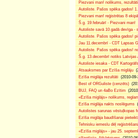
Piezvani man! nolikums, rezultāt
Autoliste. Pašos spēka gados! 1.
Piezvani man! reģistrētas 8 ekip
Š.g. 19.februārī - Piezvani man!
(
Autoliste savā 10.gadā devīga - s
Autoliste. Pašos spēka gados! pie
Jau 11.decembrī - CDT Lapsas Go
Autoliste. Pašos spēka gados! no
Š.g. 13.decembrī notiks Latvijas
Autoliste iesaka - CDT Kartogrāf
Atsauksmes par Ezīša miglāju
(2
Ezīša miglāja rezultāti
(2010-09-
Best of ORGuliste (cenzēts)
(201
BUJ, FAQ un 4aBo Ezītim
(2010-
«Ezīša miglājs» nolikums, regla
Ezīša miglāja nakts noslēgums
(
Autolistes sarunas vēstuļkopas f
Ezīša miglāja baudīšanai pieteikt
Tehnisku iemeslu dēļ reģistrēša
«Ezīša miglājs» - jau 25. septemb
eXpotīcija. Atkārtojums
(2010-06