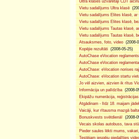
Ultra klases uzvarētāji CDT aicin
Vietu sadalījums Ultra klasē
(200
Vietu sadalījums Elites klasē, a
Vietu sadalījums Elites klasē, 
Vietu sadalījums Tautas klasē, 
Vietu sadalījums Tautas klasē, 
Atsauksmes, foto, video
(2008-0
Kopējie rezultāti
(2008-05-25)
AutoChase eVocation reglaments
AutoChase eVocation reglamenta 
AutoChase: eVocation norises ra
AutoChase: eVocation startu viet
Jo vēl aizvien, aizvien ik rītus 
Informācija un palīdzība
(2008-05
Ekipāžu numerācija, reģistrācijas 
Atgādinam - līdz 18. maijam jādek
Vaicāji, kur rītausma mazgā bal
Bonuskvests svētdienā!
(2008-0
Vecais skolas autobuss, tava s
Pieder saules lēkti mums, vakar
Testējam iespēju piedalīties vide