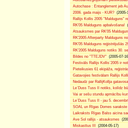
Autochase : Entanglement jeb A
2006. gada maijs - KUR?
(2005-1
Rallijs Kollis 2005 "Malduguns" re
RK'05 Malduguns apbalvošana!
(
Atsauksmes par RK'05 Maldugu
RK'2005 Afterparty Malduguns n
RK'05 Malduguns reģistrējušās 2
RK'2005 Malduguns notiks 30. se
Bildes no "TTEJDV"
(2005-07-16
Festivāls Rallijs Kollis`2005 ir not
Pieteikusies 61 ekipāža, reģistrāc
Gatavojies festivālam Rallijs Koll
Nedaudz par RallijKollja gatavos
Le`Duss Tuss II notiks, kolīdz b
Vai ar sešu stundu apmācību kur
Le`Duss Tuss II - jau 5. decembr
SOAL un Rīgas Domes sarakste pa
Laikraksts Rīgas Balss aicina sa
Ave Sol rallijs - atsauksmes
(200
Miskasttus III
(2004-05-17)