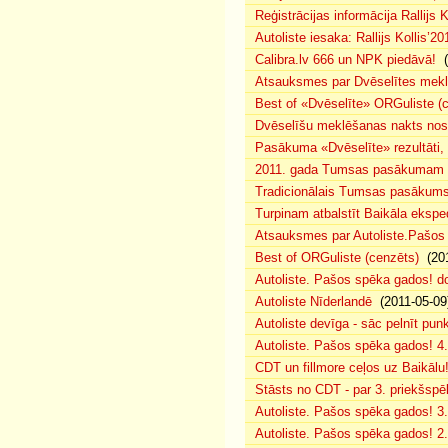
Reģistrācijas informācija Rallijs K
Autoliste iesaka: Rallijs Kollis’20
Calibra.lv 666 un NPK piedāvā!
(
Atsauksmes par Dvēselītes mek
Best of «Dvēselīte» ORGuliste (
Dvēselīšu meklēšanas nakts no
Pasākuma «Dvēselīte» rezultāti,
2011. gada Tumsas pasākumam pi
Tradicionālais Tumsas pasākums 
Turpinam atbalstīt Baikāla eksped
Atsauksmes par Autoliste.Pašos
Best of ORGuliste (cenzēts)
(201
Autoliste. Pašos spēka gados! d
Autoliste Nīderlandē
(2011-05-09
Autoliste devīga - sāc pelnīt punk
Autoliste. Pašos spēka gados! 4. 
CDT un fillmore ceļos uz Baikālu
Stāsts no CDT - par 3. priekšspēl
Autoliste. Pašos spēka gados! 3.
Autoliste. Pašos spēka gados! 2. 