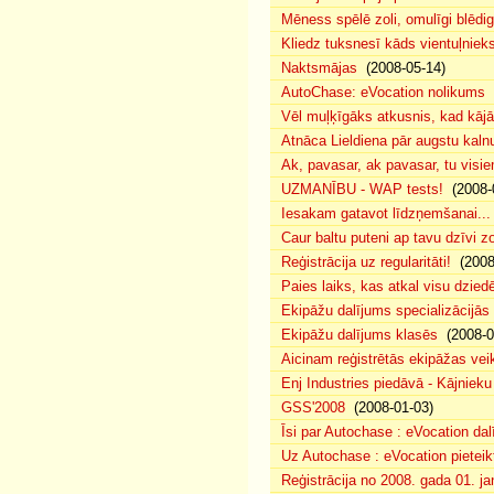
Mēness spēlē zoli, omulīgi blēd
Kliedz tuksnesī kāds vientuļniek
Naktsmājas
(2008-05-14)
AutoChase: eVocation nolikums
(
Vēl muļķīgāks atkusnis, kad kā
Atnāca Lieldiena pār augstu kalnu
Ak, pavasar, ak pavasar, tu visie
UZMANĪBU - WAP tests!
(2008-
Iesakam gatavot līdzņemšanai...
Caur baltu puteni ap tavu dzīvi 
Reģistrācija uz regularitāti!
(2008
Paies laiks, kas atkal visu dzie
Ekipāžu dalījums specializācijās
Ekipāžu dalījums klasēs
(2008-0
Aicinam reģistrētās ekipāžas vei
Enj Industries piedāvā - Kājniek
GSS'2008
(2008-01-03)
Īsi par Autochase : eVocation da
Uz Autochase : eVocation pieteik
Reģistrācija no 2008. gada 01. ja