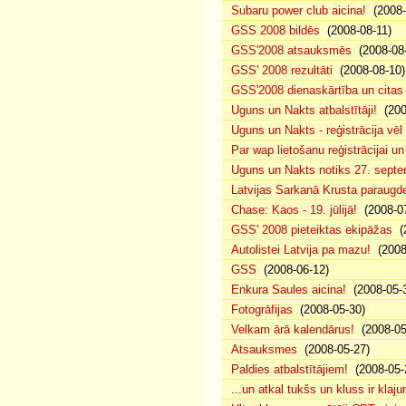
Subaru power club aicina!
(2008-
GSS 2008 bildēs
(2008-08-11)
GSS'2008 atsauksmēs
(2008-08-
GSS' 2008 rezultāti
(2008-08-10)
GSS'2008 dienaskārtība un citas
Uguns un Nakts atbalstītāji!
(200
Uguns un Nakts - reģistrācija vē
Par wap lietošanu reģistrācijai u
Uguns un Nakts notiks 27. septe
Latvijas Sarkanā Krusta paraug
Chase: Kaos - 19. jūlijā!
(2008-07
GSS' 2008 pieteiktas ekipāžas
(2
Autolistei Latvija pa mazu!
(2008
GSS
(2008-06-12)
Enkura Saules aicina!
(2008-05-
Fotogrāfijas
(2008-05-30)
Velkam ārā kalendārus!
(2008-05
Atsauksmes
(2008-05-27)
Paldies atbalstītājiem!
(2008-05-
...un atkal tukšs un kluss ir klaj