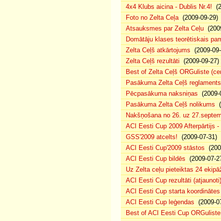
4x4 Klubs aicina - Dublis Nr.4!
(2
Foto no Zelta Ceļa
(2009-09-29)
Atsauksmes par Zelta Ceļu
(2009
Domātāju klases teorētiskais p
Zelta Ceļš atkārtojums
(2009-09-
Zelta Ceļš rezultāti
(2009-09-27)
Best of Zelta Ceļš ORGuliste (ce
Pasākuma Zelta Ceļš reglaments
Pēcpasākuma naksniņas
(2009-0
Pasākuma Zelta Ceļš nolikums
(
Nakšņošana no 26. uz 27.septem
ACI Eesti Cup 2009 Afterpārtijs -
GSS'2009 atcelts!
(2009-07-31)
ACI Eesti Cup'2009 stāstos
(200
ACI Eesti Cup bildēs
(2009-07-2
Uz Zelta ceļu pieteiktas 24 ekipā
ACI Eesti Cup rezultāti (atjaunoti
ACI Eesti Cup starta koordinātes
ACI Eesti Cup leģendas
(2009-07
Best of ACI Eesti Cup ORGuliste