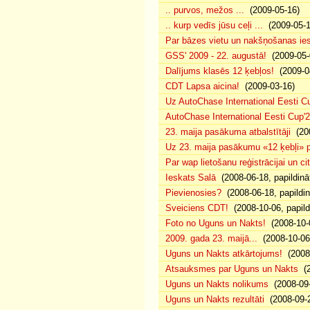
.. purvos, mežos ...
(2009-05-16)
.. kurp vedīs jūsu ceļi ...
(2009-05-1
Par bāzes vietu un nakšņošanas ies
GSS' 2009 - 22. augustā!
(2009-05-
Dalījums klasēs 12 ķebļos!
(2009-0
CDT Lapsa aicina!
(2009-03-16)
Uz AutoChase International Eesti Cu
AutoChase International Eesti Cup'200
23. maija pasākuma atbalstītāji
(200
Uz 23. maija pasākumu «12 ķebļi» pi
Par wap lietošanu reģistrācijai un 
Ieskats Salā
(2008-06-18, papildinā
Pievienosies?
(2008-06-18, papildin
Sveiciens CDT!
(2008-10-06, papild
Foto no Uguns un Nakts!
(2008-10-
2009. gada 23. maijā...
(2008-10-06
Uguns un Nakts atkārtojums!
(2008-
Atsauksmes par Uguns un Nakts
(2
Uguns un Nakts nolikums
(2008-09-
Uguns un Nakts rezultāti
(2008-09-