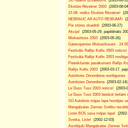
SO rudens uzsaukums
(2003-08-31
Ekotūre Rēzekne '2003
(2003-08-04,
23.08. notiks Ekotūre Rēzekne!
(200
NEBRAUC AR AUTO REIBUMĀ!
(2
Pie stūres skaidrā!
(2003-06-27)
Akcija!
(2003-05-29, papildināts 20
Miskasttuss 2003
(2003-05-26)
Gatavojamies Miskasttusam - 24.05
Festivāls Rallijs Kollis 2003 noticis!
Festivāla Rallijs Kollis 2003 noslē
Pieteikšanās pasākumam Rallijs Kol
Rallijs Kollis 2003
(2003-03-17, papi
Autolistes Donordiena noslēgusies
(
Autolistes Donordiena
(2003-02-14)
Le`Duss Tuss`2003 noticis!
(2003-0
Le`Duss Tuss`2003 beidzot tiešām n
SO Autoliste mājas lapa hostējas 
Mangaļsalas Ziemas Svētku rezultāt
Listei BŪS sava mājas lapa!
(2002-
Sveika, Liste!
(2002-12-03)
Aizritējuši Mangaļsalas Ziemas Svē