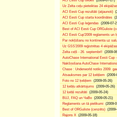
ACI Eesti Cup bildēs
(2009-07-27)
Uz Zelta ceļu pieteiktas 24 ekipāžas
ACI Eesti Cup rezultāti (atjaunoti)
(2
ACI Eesti Cup starta koordinātes
(2
ACI Eesti Cup leģendas
(2009-07-2
Best of ACI Eesti Cup ORGuliste (c
ACI Eesti Cup'2009 reglaments un 
Par nokļūšanu no kontinenta uz sal
Uz GSS'2009 reģistrētas 4 ekipāžas,
Zelta ceļš - 26. septembrī!
(2009-06
AutoChase International Eesti Cup -
Nakšņošana AutoChase Internationa
Chase : Underworld notiks 2009. gada
Atsauksmes par 12 ķebļiem
(2009-0
Foto no 12 ķebļiem
(2009-05-26)
12 ķebļu atkārtojums
(2009-05-26)
12 ķebļi rezultāti
(2009-05-24)
BUJ, FAQ un ЧаВо
(2009-05-21)
Reglaments un tā pielikumi
(2009-0
Best of ORGuliste (cenzēts)
(2009-0
Rajons X
(2009-05-18)