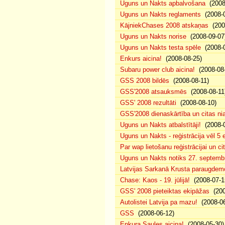
Uguns un Nakts apbalvošana
(2008
Uguns un Nakts reglaments
(2008-0
KājniekChases 2008 atskaņas
(2008
Uguns un Nakts norise
(2008-09-07
Uguns un Nakts testa spēle
(2008-0
Enkurs aicina!
(2008-08-25)
Subaru power club aicina!
(2008-08-
GSS 2008 bildēs
(2008-08-11)
GSS'2008 atsauksmēs
(2008-08-11
GSS' 2008 rezultāti
(2008-08-10)
GSS'2008 dienaskārtība un citas ni
Uguns un Nakts atbalstītāji!
(2008-0
Uguns un Nakts - reģistrācija vēl 5
Par wap lietošanu reģistrācijai un 
Uguns un Nakts notiks 27. septembr
Latvijas Sarkanā Krusta paraugdem
Chase: Kaos - 19. jūlijā!
(2008-07-1
GSS' 2008 pieteiktas ekipāžas
(200
Autolistei Latvija pa mazu!
(2008-06
GSS
(2008-06-12)
Enkura Saules aicina!
(2008-05-30)