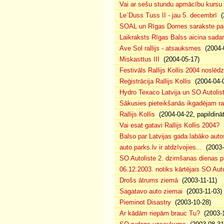
Vai ar sešu stundu apmācību kursu
Le`Duss Tuss II - jau 5. decembrī
(2
SOAL un Rīgas Domes sarakste par A
Laikraksts Rīgas Balss aicina sadar
Ave Sol rallijs - atsauksmes
(2004-
Miskasttus III
(2004-05-17)
Festivāls Rallijs Kollis 2004 noslēdz
Reģistrācija Rallijs Kollis
(2004-04-0
Hydro Texaco Latvija un SO Autoliste
Sākusies pieteikšanās ikgadējam ral
Rallijs Kollis
(2004-04-22, papildinā
Vai esat gatavi Rallijs Kollis 2004?
(
Balso par Latvijas gada labāko autos
auto.parks.lv ir atdzīvojies...
(2003-
SO Autoliste 2. dzimšanas dienas
06.12.2003. notiks kārtējais SO Aut
Drošs ātrums ziemā
(2003-11-11)
Sagatavo auto ziemai
(2003-11-03)
Pieminot Disastry
(2003-10-28)
Ar kādām riepām brauc Tu?
(2003-1