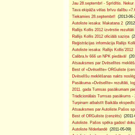
Jau 28.septembrī - Sprīdītis. Nekur 
Tava ekipāža vēlas brīvu dalību «7
Tiekamies 28.septembrī!
(2013-06-
Autoliste iesaka: Makatana 2
(2012-
Rallijs Kollis 2012 izvērstie rezultāti
Rallijs Kollis 2012 oficiālā saziņa
(2
Reģistrācijas informācija Rallijs Koll
Autoliste iesaka: Rallijs Kollis’2012
Calibra.lv 666 un NPK piedāvā!
(201
Atsauksmes par Dvēselītes meklēš
Best of «Dvēselīte» ORGuliste (cen
Dvēselīšu meklēšanas nakts noslē
Pasākuma «Dvēselīte» rezultāti, lo
2011. gada Tumsas pasākumam piete
Tradicionālais Tumsas pasākums - 
Turpinam atbalstīt Baikāla ekspedīci
Atsauksmes par Autoliste.Pašos sp
Best of ORGuliste (cenzēts)
(2011-
Autoliste. Pašos spēka gados! dok
Autoliste Nīderlandē
(2011-05-09)