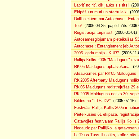
Labrit' no rit', cik jauks sis rits!
(2006
Ekipāžu numuri un startu laiki
(2006
Dalībniekiem par Autochase : Enta
Top!
(2006-04-25, papildināts 2006-
Reģistrācija turpinās!
(2006-01-01)
Autosamezglojumam pieteikušās 53
Autochase : Entanglement jeb Aut
2006. gada maijs - KUR?
(2005-11-
Rallijs Kollis 2005 "Malduguns" rezul
RK'05 Malduguns apbalvošana!
(200
Atsauksmes par RK'05 Malduguns
(
RK'2005 Afterparty Malduguns noli
RK'05 Malduguns reģistrējušās 29 
RK'2005 Malduguns notiks 30. sept
Bildes no "TTEJDV"
(2005-07-16)
Festivāls Rallijs Kollis`2005 ir notici
Pieteikusies 61 ekipāža, reģistrācija
Gatavojies festivālam Rallijs Kollis`
Nedaudz par RallijKollja gatavosanu
Le`Duss Tuss II notiks, kolīdz būs 