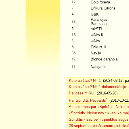
12
Golp foreva
7
Enkura Citrons
4
G&K
Paranojas
33
Partizaani
5
rukSTI
16
wAlts II
3
wAlts
6
Enkurs II
36
Nav.lv
17
Blonde paranoia
11
Nafigatori
Kurp aizšaut? Nr. 1
(2024-02-17, pap
Kurp aizšaut? Nr. 1 dokumentācija
(
Palīdzēsim Rū!
(2016-05-26)
*
Par Sprīdīti. Pēcvārds
(2013-10-11
Atsauksmes par «Sprīdītis. Nekur na
«Sprīdītis. Nekur nav tik labi kā m
Sprīdītis - sāc pelnīt punktus augus
28.septembra pasākumam pieteikušā