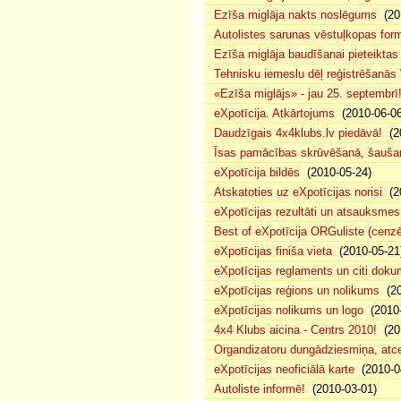
Ezīša miglāja nakts noslēgums
(201
Autolistes sarunas vēstuļkopas for
Ezīša miglāja baudīšanai pieteiktas
Tehnisku iemeslu dēļ reģistrēšanās
«Ezīša miglājs» - jau 25. septembrī
eXpotīcija. Atkārtojums
(2010-06-06
Daudzīgais 4x4klubs.lv piedāvā!
(20
Īsas pamācības skrūvēšanā, šauša
eXpotīcija bildēs
(2010-05-24)
Atskatoties uz eXpotīcijas norisi
(20
eXpotīcijas rezultāti un atsauksmes
Best of eXpotīcija ORGuliste (cenzē
eXpotīcijas finiša vieta
(2010-05-21
eXpotīcijas reglaments un citi doku
eXpotīcijas reģions un nolikums
(20
eXpotīcijas nolikums un logo
(2010-
4x4 Klubs aicina - Centrs 2010!
(201
Organdizatoru dungādziesmiņa, atc
eXpotīcijas neoficiālā karte
(2010-0
Autoliste informē!
(2010-03-01)