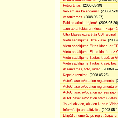
Fotogrāfijas
(2008-05-30)
Velkam ārā kalendārus!
(2008-05-30
Atsauksmes
(2008-05-27)
Paldies atbalstītājiem!
(2008-05-26)
...un atkal tukšs un kluss ir klajumā
Ultra klases uzvarētāji CDT aicina!
(
Vietu sadalījums Ultra klasē
(2008-
Vietu sadalījums Elites klasē, ar G
Vietu sadalījums Elites klasē, bez
Vietu sadalījums Tautas klasē, ar 
Vietu sadalījums Tautas klasē, be
Atsauksmes, foto, video
(2008-05-2
Kopējie rezultāti
(2008-05-25)
AutoChase eVocation reglaments
(2
AutoChase eVocation reglamenta pi
AutoChase: eVocation norises rajon
AutoChase: eVocation startu vietas
Jo vēl aizvien, aizvien ik rītus Vid
Informācija un palīdzība
(2008-05-1
Ekipāžu numerācija, reģistrācijas un 