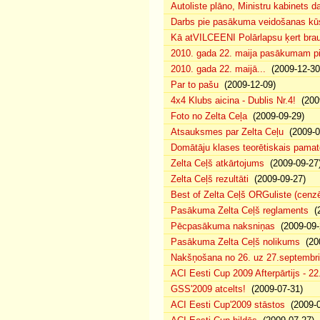
Autoliste plāno, Ministru kabinets da
Darbs pie pasākuma veidošanas kū
Kā atVILCEENI Polārlapsu ķert brau
2010. gada 22. maija pasākumam pie
2010. gada 22. maijā...
(2009-12-30
Par to pašu
(2009-12-09)
4x4 Klubs aicina - Dublis Nr.4!
(2009
Foto no Zelta Ceļa
(2009-09-29)
Atsauksmes par Zelta Ceļu
(2009-0
Domātāju klases teorētiskais pama
Zelta Ceļš atkārtojums
(2009-09-27
Zelta Ceļš rezultāti
(2009-09-27)
Best of Zelta Ceļš ORGuliste (cenzē
Pasākuma Zelta Ceļš reglaments
(2
Pēcpasākuma naksniņas
(2009-09-
Pasākuma Zelta Ceļš nolikums
(200
Nakšņošana no 26. uz 27.septembri
ACI Eesti Cup 2009 Afterpārtijs - 22
GSS'2009 atcelts!
(2009-07-31)
ACI Eesti Cup'2009 stāstos
(2009-0