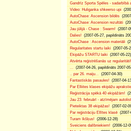
Gandrīz Sporta Spēles - sadarbībā a
Video: Huliganka shkeerso upi
(2007
AutoChase: Ascension bildēs
(2007
AutoChase: Ascension rezultāti
(200
Jau jūlijā - Chase : Swarm!
(2007-05
Dalies!
(2007-05-27, papildināts 20
AutoChase : Ascension materiāli
(20
Regularitates startu laiki
(2007-05-22
Ekipāžu STARTU laiki
(2007-05-22)
Atvērta reģistrēšanās uz regularitāti
...
(2007-04-26, papildināts 2007-05
.. par 26. maiju...
(2007-04-30)
Fantastiskās pasaules!
(2007-04-13
Par Elliites klases ekipāžu aprakst
Reģistrācija spēkā 40 ekipāžām!
(20
Jau 23. februārī - atzīmējam autoli
Pieteiktas 38 ekipāžas!
(2007-02-09
Par reģistrāciju Ellītes klasē
(2007-
Turam īkšķus!
(2006-12-28)
Sveiciens dalībniekiem!
(2006-12-0