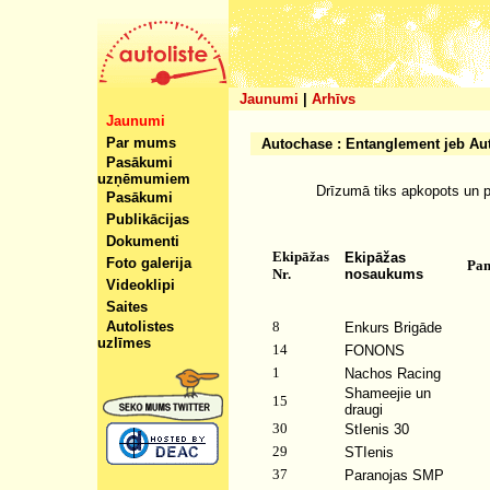
Jaunumi
|
Arhīvs
Jaunumi
Par mums
Autochase : Entanglement jeb Au
Pasākumi
uzņēmumiem
Drīzumā tiks apkopots un p
Pasākumi
Publikācijas
Dokumenti
Ekipāžas
Ekipāžas
Foto galerija
Pam
Nr.
nosaukums
Videoklipi
Saites
Autolistes
8
Enkurs Brigāde
uzlīmes
14
FONONS
1
Nachos Racing
Shameejie un
15
draugi
30
StIenis 30
29
STIenis
37
Paranojas SMP