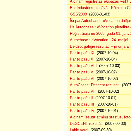
Aicinam reģistrētās ekipāžas veikt
Enj Industries piedāvā - Kājnieku C
GSS'2008
(2008-01-03)
Īsi par Autochase : eVocation dalīj
Uz Autochase : eVocation pieteikta
Reģistrācija no 2008. gada 01. janv
Autochase : eVocation - 24. maijā!
(
Beidzot galīgie rezultāti – jo cīņa a
Par to pašu IX
(2007-10-04)
Par to pašu X
(2007-10-04)
Par to pašu VIII
(2007-10-03)
Par to pašu V
(2007-10-02)
Par to pašu VI
(2007-10-02)
AutoChase: Descent rezultāti
(2007
Par to pašu VII
(2007-10-02)
Par to pašu II
(2007-10-01)
Par to pašu III
(2007-10-01)
Par to pašu IV
(2007-10-01)
Aicinam iesūtīt atmiņu stāstus, fotog
DESCENT rezultāti
(2007-09-30)
Labie vārdi
(2007-09-30)