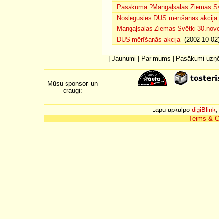
Pasākuma ?Mangaļsalas Ziemas Svē
Noslēgusies DUS mērīšanās akcija
Mangaļsalas Ziemas Svētki 30.nov
DUS mērīšanās akcija
(2002-10-02
|
Jaunumi
|
Par mums
|
Pasākumi uzņ
Mūsu sponsori un
draugi:
Lapu apkalpo
digiBlink
,
Terms & C