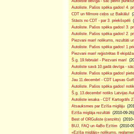
Autoliste devīga - sāc pelnīt punktus
Autoliste. Pašos spēka gados! 4. pri
CDT un fillmore ceļos uz Baikālu!
(2
Stāsts no CDT - par 3. priekšspēli
(
Autoliste. Pašos spēka gados! 3. pr
Autoliste. Pašos spēka gados! 2. pri
Piezvani man! nolikums, rezultāti u
Autoliste. Pašos spēka gados! 1.pri
Piezvani man! reģistrētas 8 ekipāža
Š.g. 19.februārī - Piezvani man!
(20
Autoliste savā 10.gadā devīga - sāc 
Autoliste. Pašos spēka gados! piete
Jau 11.decembrī - CDT Lapsas Golfs
Autoliste. Pašos spēka gados! notik
Š.g. 13.decembrī notiks Latvijas Au
Autoliste iesaka - CDT Kartogrāfs 2
Atsauksmes par Ezīša miglāju
(201
Ezīša miglāja rezultāti
(2010-09-26)
Best of ORGuliste (cenzēts)
(2010-
BUJ, FAQ un 4aBo Ezītim
(2010-09
«Ezīša miglājs» nolikums, reglamen