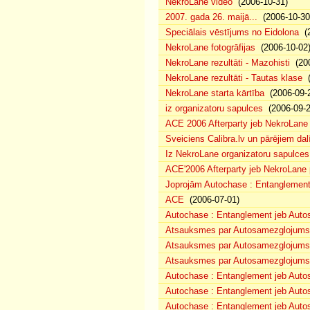
NekroLane video
(2006-10-31)
2007. gada 26. maijā...
(2006-10-30
Speciālais vēstījums no Eidolona
(2
NekroLane fotogrāfijas
(2006-10-02
NekroLane rezultāti - Mazohisti
(200
NekroLane rezultāti - Tautas klase
(
NekroLane starta kārtība
(2006-09-
iz organizatoru sapulces
(2006-09-2
ACE 2006 Afterparty jeb NekroLane
Sveiciens Calibra.lv un pārējiem dal
Iz NekroLane organizatoru sapulces.
ACE'2006 Afterparty jeb NekroLane 
Joprojām Autochase : Entanglemen
ACE
(2006-07-01)
Autochase : Entanglement jeb Aut
Atsauksmes par Autosamezglojums 
Atsauksmes par Autosamezglojums 
Atsauksmes par Autosamezglojums
Autochase : Entanglement jeb Autos
Autochase : Entanglement jeb Aut
Autochase : Entanglement jeb Auto