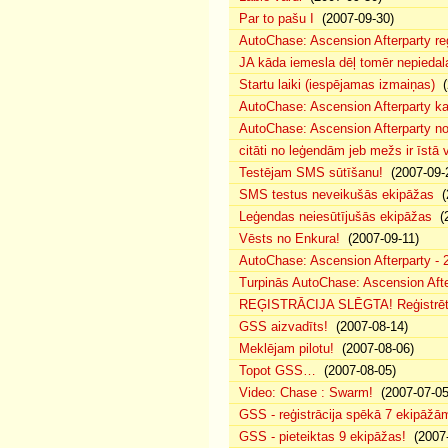
Par to pašu I
(2007-09-30)
AutoChase: Ascension Afterparty r
JA kāda iemesla dēļ tomēr nepiedala
Startu laiki (iespējamas izmaiņas)
(2
AutoChase: Ascension Afterparty ka
AutoChase: Ascension Afterparty n
citāti no leģendām jeb mežs ir īstā v
Testējam SMS sūtīšanu!
(2007-09-
SMS testus neveikušās ekipāžas
(2
Leģendas neiesūtījušās ekipāžas
(2
Vēsts no Enkura!
(2007-09-11)
AutoChase: Ascension Afterparty - 
Turpinās AutoChase: Ascension After
REĢISTRĀCIJA SLĒGTA! Reģistrēta
GSS aizvadīts!
(2007-08-14)
Meklējam pilotu!
(2007-08-06)
Topot GSS…
(2007-08-05)
Video: Chase : Swarm!
(2007-07-05
GSS - reģistrācija spēkā 7 ekipāžā
GSS - pieteiktas 9 ekipāžas!
(2007-