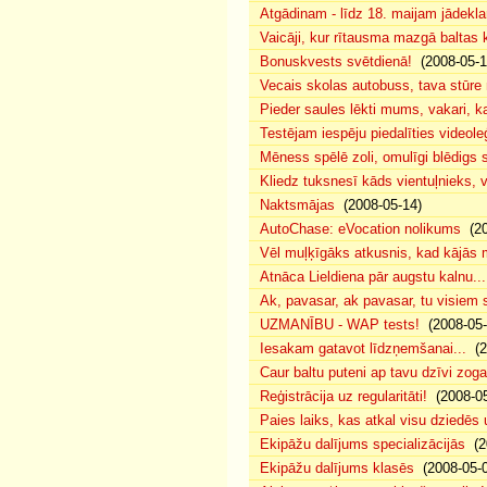
Atgādinam - līdz 18. maijam jādeklar
Vaicāji, kur rītausma mazgā baltas
Bonuskvests svētdienā!
(2008-05-1
Vecais skolas autobuss, tava stūr
Pieder saules lēkti mums, vakari,
Testējam iespēju piedalīties videol
Mēness spēlē zoli, omulīgi blēdigs
Kliedz tuksnesī kāds vientuļnieks, 
Naktsmājas
(2008-05-14)
AutoChase: eVocation nolikums
(20
Vēl muļķīgāks atkusnis, kad kājās
Atnāca Lieldiena pār augstu kalnu...
Ak, pavasar, ak pavasar, tu visiem s
UZMANĪBU - WAP tests!
(2008-05-
Iesakam gatavot līdzņemšanai...
(2
Caur baltu puteni ap tavu dzīvi zog
Reģistrācija uz regularitāti!
(2008-05
Paies laiks, kas atkal visu dziedēs
Ekipāžu dalījums specializācijās
(20
Ekipāžu dalījums klasēs
(2008-05-0