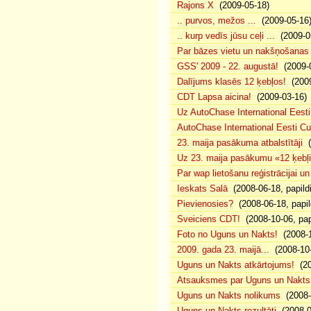
Rajons X
(2009-05-18)
.. purvos, mežos ...
(2009-05-16
.. kurp vedīs jūsu ceļi ...
(2009-0
Par bāzes vietu un nakšņošanas 
GSS' 2009 - 22. augustā!
(2009-0
Dalījums klasēs 12 ķebļos!
(2009
CDT Lapsa aicina!
(2009-03-16)
Uz AutoChase International Eesti
AutoChase International Eesti Cup'
23. maija pasākuma atbalstītāji
(
Uz 23. maija pasākumu «12 ķebļi»
Par wap lietošanu reģistrācijai u
Ieskats Salā
(2008-06-18, papild
Pievienosies?
(2008-06-18, papil
Sveiciens CDT!
(2008-10-06, pap
Foto no Uguns un Nakts!
(2008-1
2009. gada 23. maijā...
(2008-10-
Uguns un Nakts atkārtojums!
(20
Atsauksmes par Uguns un Nakts
Uguns un Nakts nolikums
(2008-0
Uguns un Nakts rezultāti
(2008-0