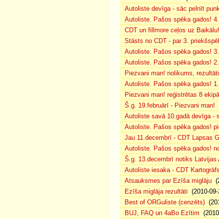
Autoliste devīga - sāc pelnīt punk
Autoliste. Pašos spēka gados! 4. 
CDT un fillmore ceļos uz Baikālu
Stāsts no CDT - par 3. priekšspēl
Autoliste. Pašos spēka gados! 3.
Autoliste. Pašos spēka gados! 2. 
Piezvani man! nolikums, rezultāt
Autoliste. Pašos spēka gados! 1.
Piezvani man! reģistrētas 8 ekip
Š.g. 19.februārī - Piezvani man!
(
Autoliste savā 10.gadā devīga - s
Autoliste. Pašos spēka gados! pie
Jau 11.decembrī - CDT Lapsas Go
Autoliste. Pašos spēka gados! no
Š.g. 13.decembrī notiks Latvijas
Autoliste iesaka - CDT Kartogrāf
Atsauksmes par Ezīša miglāju
(2
Ezīša miglāja rezultāti
(2010-09-
Best of ORGuliste (cenzēts)
(201
BUJ, FAQ un 4aBo Ezītim
(2010-