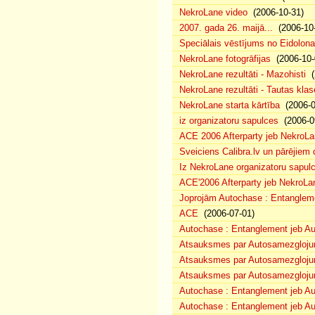
NekroLane video
(2006-10-31)
2007. gada 26. maijā...
(2006-10-
Speciālais vēstījums no Eidolona
NekroLane fotogrāfijas
(2006-10-
NekroLane rezultāti - Mazohisti
(
NekroLane rezultāti - Tautas klas
NekroLane starta kārtība
(2006-0
iz organizatoru sapulces
(2006-0
ACE 2006 Afterparty jeb NekroL
Sveiciens Calibra.lv un pārējiem 
Iz NekroLane organizatoru sapulc
ACE'2006 Afterparty jeb NekroLa
Joprojām Autochase : Entanglem
ACE
(2006-07-01)
Autochase : Entanglement jeb A
Atsauksmes par Autosamezglojum
Atsauksmes par Autosamezgloju
Atsauksmes par Autosamezgloju
Autochase : Entanglement jeb Au
Autochase : Entanglement jeb A