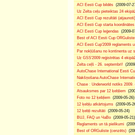
ACI Eesti Cup bildēs
(2009-07-2
Uz Zelta ceļu pieteiktas 24 ekipā
ACI Eesti Cup rezultāti (atjaunoti
ACI Eesti Cup starta koordinātes
ACI Eesti Cup leģendas
(2009-07
Best of ACI Eesti Cup ORGuliste
ACI Eesti Cup'2009 reglaments u
Par nokļūšanu no kontinenta uz s
Uz GSS'2009 reģistrētas 4 ekipāž
Zelta ceļš - 26. septembrī!
(2009-
AutoChase International Eesti Cu
Nakšņošana AutoChase Internatio
Chase : Underworld notiks 2009. g
Atsauksmes par 12 ķebļiem
(200
Foto no 12 ķebļiem
(2009-05-26)
12 ķebļu atkārtojums
(2009-05-2
12 ķebļi rezultāti
(2009-05-24)
BUJ, FAQ un ЧаВо
(2009-05-21)
Reglaments un tā pielikumi
(2009
Best of ORGuliste (cenzēts)
(200