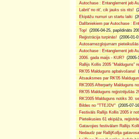
Autochase : Entanglement jeb Au
Labrit' no rit', cik jauks sis rits!
(2
Ekipāžu numuri un startu laiki
(20
Dalībniekiem par Autochase : E
Top!
(2006-04-25, papildināts 20
Reģistrācija turpinās!
(2006-01-0
Autosamezglojumam pieteikušās
Autochase : Entanglement jeb A
2006. gada maijs - KUR?
(2005-1
Rallijs Kollis 2005 "Malduguns" re
RK'05 Malduguns apbalvošana!
(
Atsauksmes par RK'05 Maldugu
RK'2005 Afterparty Malduguns n
RK'05 Malduguns reģistrējušās 2
RK'2005 Malduguns notiks 30. se
Bildes no "TTEJDV"
(2005-07-16
Festivāls Rallijs Kollis`2005 ir not
Pieteikusies 61 ekipāža, reģistrāc
Gatavojies festivālam Rallijs Koll
Nedaudz par RallijKollja gatavos