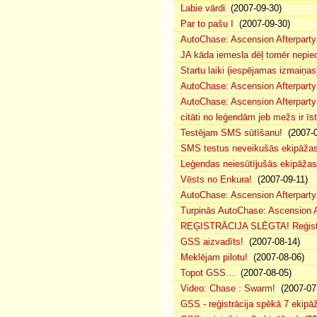
Labie vārdi
(2007-09-30)
Par to pašu I
(2007-09-30)
AutoChase: Ascension Afterparty
JA kāda iemesla dēļ tomēr nepied
Startu laiki (iespējamas izmaiņas
AutoChase: Ascension Afterparty
AutoChase: Ascension Afterparty
citāti no leģendām jeb mežs ir īst
Testējam SMS sūtīšanu!
(2007-0
SMS testus neveikušās ekipāža
Leģendas neiesūtījušās ekipāžas
Vēsts no Enkura!
(2007-09-11)
AutoChase: Ascension Afterparty 
Turpinās AutoChase: Ascension Af
REĢISTRĀCIJA SLĒGTA! Reģistr
GSS aizvadīts!
(2007-08-14)
Meklējam pilotu!
(2007-08-06)
Topot GSS…
(2007-08-05)
Video: Chase : Swarm!
(2007-07
GSS - reģistrācija spēkā 7 ekipā