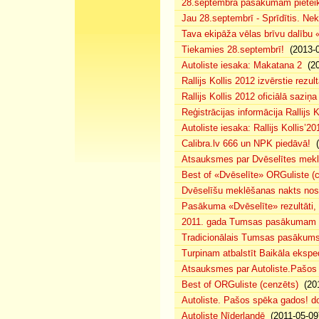
28.septembra pasākumam pieteiku
Jau 28.septembrī - Sprīdītis. Nek
Tava ekipāža vēlas brīvu dalību
Tiekamies 28.septembrī!
(2013-0
Autoliste iesaka: Makatana 2
(20
Rallijs Kollis 2012 izvērstie rezult
Rallijs Kollis 2012 oficiālā saziņa
Reģistrācijas informācija Rallijs K
Autoliste iesaka: Rallijs Kollis’20
Calibra.lv 666 un NPK piedāvā!
(
Atsauksmes par Dvēselītes mek
Best of «Dvēselīte» ORGuliste (
Dvēselīšu meklēšanas nakts no
Pasākuma «Dvēselīte» rezultāti,
2011. gada Tumsas pasākumam pi
Tradicionālais Tumsas pasākums 
Turpinam atbalstīt Baikāla eksped
Atsauksmes par Autoliste.Pašos
Best of ORGuliste (cenzēts)
(201
Autoliste. Pašos spēka gados! d
Autoliste Nīderlandē
(2011-05-09