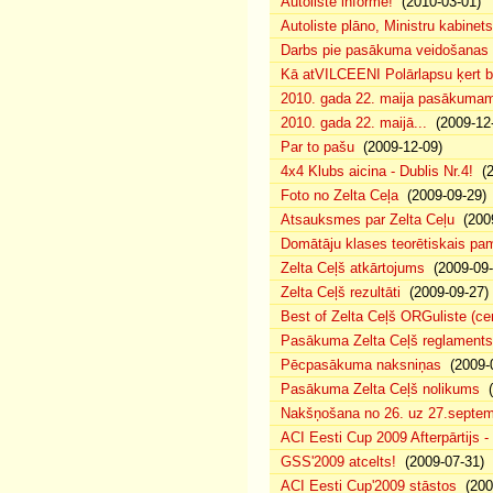
Autoliste informē!
(2010-03-01)
Autoliste plāno, Ministru kabinets
Darbs pie pasākuma veidošanas 
Kā atVILCEENI Polārlapsu ķert b
2010. gada 22. maija pasākumam p
2010. gada 22. maijā...
(2009-12-
Par to pašu
(2009-12-09)
4x4 Klubs aicina - Dublis Nr.4!
(2
Foto no Zelta Ceļa
(2009-09-29)
Atsauksmes par Zelta Ceļu
(2009
Domātāju klases teorētiskais p
Zelta Ceļš atkārtojums
(2009-09-
Zelta Ceļš rezultāti
(2009-09-27)
Best of Zelta Ceļš ORGuliste (ce
Pasākuma Zelta Ceļš reglaments
Pēcpasākuma naksniņas
(2009-0
Pasākuma Zelta Ceļš nolikums
(
Nakšņošana no 26. uz 27.septem
ACI Eesti Cup 2009 Afterpārtijs -
GSS'2009 atcelts!
(2009-07-31)
ACI Eesti Cup'2009 stāstos
(200