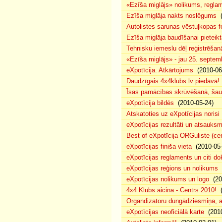
«Ezīša miglājs» nolikums, regla
Ezīša miglāja nakts noslēgums
(
Autolistes sarunas vēstuļkopas f
Ezīša miglāja baudīšanai pieteikt
Tehnisku iemeslu dēļ reģistrēša
«Ezīša miglājs» - jau 25. septemb
eXpotīcija. Atkārtojums
(2010-06
Daudzīgais 4x4klubs.lv piedāvā!
Īsas pamācības skrūvēšanā, šau
eXpotīcija bildēs
(2010-05-24)
Atskatoties uz eXpotīcijas norisi
eXpotīcijas rezultāti un atsauks
Best of eXpotīcija ORGuliste (ce
eXpotīcijas finiša vieta
(2010-05-
eXpotīcijas reglaments un citi d
eXpotīcijas reģions un nolikums
(
eXpotīcijas nolikums un logo
(20
4x4 Klubs aicina - Centrs 2010!
(
Organdizatoru dungādziesmiņa, a
eXpotīcijas neoficiālā karte
(2010