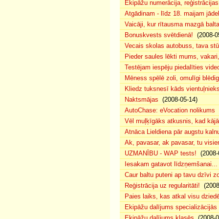
Ekipāžu numerācija, reģistrācijas 
Atgādinam - līdz 18. maijam jādek
Vaicāji, kur rītausma mazgā bal
Bonuskvests svētdienā!
(2008-0
Vecais skolas autobuss, tava s
Pieder saules lēkti mums, vakar
Testējam iespēju piedalīties vide
Mēness spēlē zoli, omulīgi blēd
Kliedz tuksnesī kāds vientuļniek
Naktsmājas
(2008-05-14)
AutoChase: eVocation nolikums
(
Vēl muļķīgāks atkusnis, kad kā
Atnāca Lieldiena pār augstu kalnu
Ak, pavasar, ak pavasar, tu visie
UZMANĪBU - WAP tests!
(2008-
Iesakam gatavot līdzņemšanai...
Caur baltu puteni ap tavu dzīvi 
Reģistrācija uz regularitāti!
(2008
Paies laiks, kas atkal visu dzie
Ekipāžu dalījums specializācijās
Ekipāžu dalījums klasēs
(2008-0