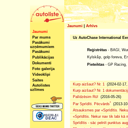
Jaunumi
|
Arhīvs
Jaunumi
Par mums
Uz AutoChase International Eest
Pasākumi
uzņēmumiem
Reģistrētas
- BAGI, Wurs
Pasākumi
Kylsk
, golp foreva, 
Publikācijas
åp
Dokumenti
Pieteiktas
- GP Racing,
Foto galerija
Videoklipi
Saites
Kurp aizšaut? Nr. 1
(2024-02-17, 
Autolistes
uzlīmes
Kurp aizšaut? Nr. 1 dokumentācij
Palīdzēsim Rū!
(2016-05-26)
*
Par Sprīdīti. Pēcvārds
(2013-10-
Atsauksmes par «Sprīdītis. Nekur
«Sprīdītis. Nekur nav tik labi k
Sprīdītis - sāc pelnīt punktus au