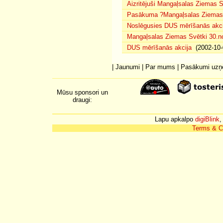
Aizritējuši Mangaļsalas Ziemas S
Pasākuma ?Mangaļsalas Ziemas S
Noslēgusies DUS mērīšanās akci
Mangaļsalas Ziemas Svētki 30.n
DUS mērīšanās akcija
(2002-10-
|
Jaunumi
|
Par mums
|
Pasākumi uz
Mūsu sponsori un
draugi:
Lapu apkalpo
digiBlink
,
Terms & C