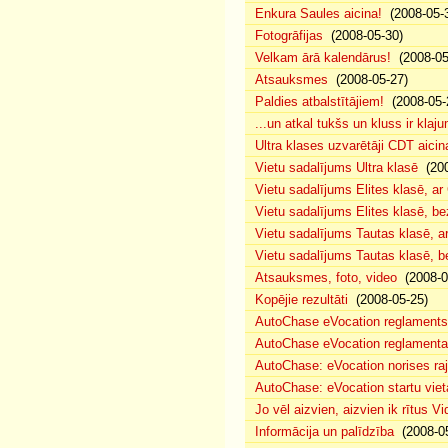
Enkura Saules aicina!
(2008-05-
Fotogrāfijas
(2008-05-30)
Velkam ārā kalendārus!
(2008-05
Atsauksmes
(2008-05-27)
Paldies atbalstītājiem!
(2008-05-
...un atkal tukšs un kluss ir klaj
Ultra klases uzvarētāji CDT aicin
Vietu sadalījums Ultra klasē
(200
Vietu sadalījums Elites klasē, a
Vietu sadalījums Elites klasē, 
Vietu sadalījums Tautas klasē, 
Vietu sadalījums Tautas klasē, 
Atsauksmes, foto, video
(2008-0
Kopējie rezultāti
(2008-05-25)
AutoChase eVocation reglaments
AutoChase eVocation reglamenta 
AutoChase: eVocation norises ra
AutoChase: eVocation startu viet
Jo vēl aizvien, aizvien ik rītus 
Informācija un palīdzība
(2008-05