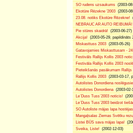
SO rudens uzsaukums
(2003-08-
Ekotūre Rēzekne '2003
(2003-08-
23.08. notiks Ekotūre Rēzekne!
(
NEBRAUC AR AUTO REIBUMĀ!
Pie stūres skaidrā!
(2003-06-27)
Akcija!
(2003-05-29, papildināts 
Miskasttuss 2003
(2003-05-26)
Gatavojamies Miskasttusam - 24
Festivāls Rallijs Kollis 2003 notic
Festivāla Rallijs Kollis 2003 nos
Pieteikšanās pasākumam Rallijs 
Rallijs Kollis 2003
(2003-03-17, p
Autolistes Donordiena noslēgusi
Autolistes Donordiena
(2003-02-
Le`Duss Tuss`2003 noticis!
(2003
Le`Duss Tuss`2003 beidzot tiešām
SO Autoliste mājas lapa hostēj
Mangaļsalas Ziemas Svētku rezul
Listei BŪS sava mājas lapa!
(200
Sveika, Liste!
(2002-12-03)