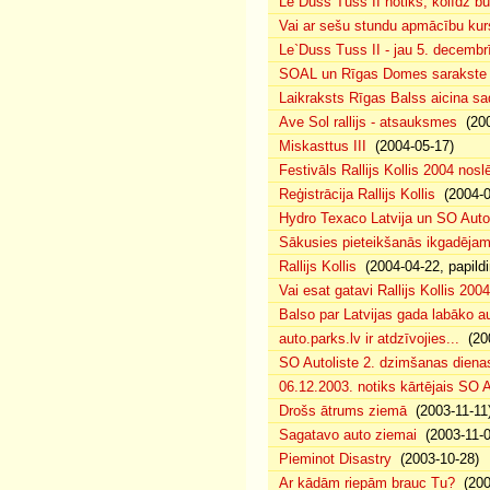
Le`Duss Tuss II notiks, kolīdz b
Vai ar sešu stundu apmācību kur
Le`Duss Tuss II - jau 5. decembr
SOAL un Rīgas Domes sarakste pa
Laikraksts Rīgas Balss aicina sa
Ave Sol rallijs - atsauksmes
(200
Miskasttus III
(2004-05-17)
Festivāls Rallijs Kollis 2004 nosl
Reģistrācija Rallijs Kollis
(2004-04
Hydro Texaco Latvija un SO Autoli
Sākusies pieteikšanās ikgadējam 
Rallijs Kollis
(2004-04-22, papildi
Vai esat gatavi Rallijs Kollis 200
Balso par Latvijas gada labāko au
auto.parks.lv ir atdzīvojies...
(200
SO Autoliste 2. dzimšanas dien
06.12.2003. notiks kārtējais SO 
Drošs ātrums ziemā
(2003-11-11
Sagatavo auto ziemai
(2003-11-0
Pieminot Disastry
(2003-10-28)
Ar kādām riepām brauc Tu?
(200