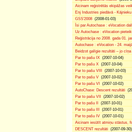
Aicinam reģistrētās ekipāžas vei
Enj Industries piedāvā - Kājniek
GSS'2008
(2008-01-03)
Īsi par Autochase : eVocation da
Uz Autochase : eVocation pieteik
Reģistrācija no 2008. gada 01. ja
Autochase : eVocation - 24. maij
Beidzot galīgie rezultāti – jo cīņ
Par to pašu IX
(2007-10-04)
Par to pašu X
(2007-10-04)
Par to pašu VIII
(2007-10-03)
Par to pašu V
(2007-10-02)
Par to pašu VI
(2007-10-02)
AutoChase: Descent rezultāti
(20
Par to pašu VII
(2007-10-02)
Par to pašu II
(2007-10-01)
Par to pašu III
(2007-10-01)
Par to pašu IV
(2007-10-01)
Aicinam iesūtīt atmiņu stāstus, fo
DESCENT rezultāti
(2007-09-30)