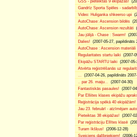
GSS - pieteiktas 9 ekipāžas!
(20
Gandrīz Sporta Spēles - sadarbīb
Video: Huliganka shkeerso upi
(2
AutoChase: Ascension bildēs
(20
AutoChase: Ascension rezultāti
(
Jau jūlijā - Chase : Swarm!
(2007
Dalies!
(2007-05-27, papildināts 
AutoChase : Ascension materiāli
Regularitates startu laiki
(2007-05
Ekipāžu STARTU laiki
(2007-05-
Atvērta reģistrēšanās uz regularit
...
(2007-04-26, papildināts 2007
.. par 26. maiju...
(2007-04-30)
Fantastiskās pasaules!
(2007-04
Par Elliites klases ekipāžu aprak
Reģistrācija spēkā 40 ekipāžām!
Jau 23. februārī - atzīmējam aut
Pieteiktas 38 ekipāžas!
(2007-02
Par reģistrāciju Ellītes klasē
(200
Turam īkšķus!
(2006-12-28)
Sveiciens dalībniekiem!
(2006-12