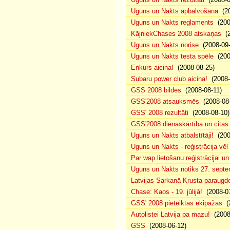
Uguns un Nakts apbalvošana
(20
Uguns un Nakts reglaments
(200
KājniekChases 2008 atskaņas
(2
Uguns un Nakts norise
(2008-09-
Uguns un Nakts testa spēle
(200
Enkurs aicina!
(2008-08-25)
Subaru power club aicina!
(2008-
GSS 2008 bildēs
(2008-08-11)
GSS'2008 atsauksmēs
(2008-08-
GSS' 2008 rezultāti
(2008-08-10)
GSS'2008 dienaskārtība un citas
Uguns un Nakts atbalstītāji!
(200
Uguns un Nakts - reģistrācija vē
Par wap lietošanu reģistrācijai u
Uguns un Nakts notiks 27. septe
Latvijas Sarkanā Krusta paraug
Chase: Kaos - 19. jūlijā!
(2008-07
GSS' 2008 pieteiktas ekipāžas
(2
Autolistei Latvija pa mazu!
(2008
GSS
(2008-06-12)