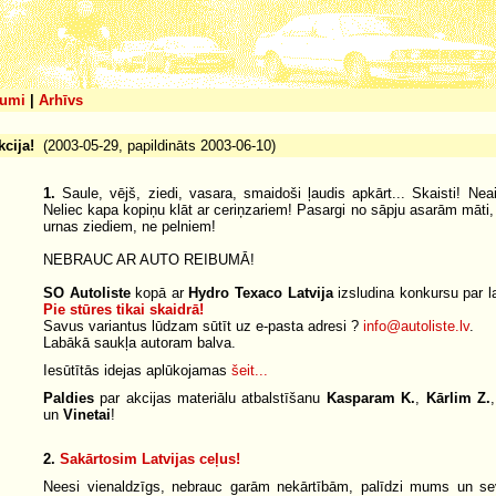
umi
|
Arhīvs
kcija!
(2003-05-29, papildināts 2003-06-10)
1.
Saule, vējš, ziedi, vasara, smaidoši ļaudis apkārt... Skaisti! Ne
Neliec kapa kopiņu klāt ar ceriņzariem! Pasargi no sāpju asarām māti, 
urnas ziediem, ne pelniem!
NEBRAUC AR AUTO REIBUMĀ!
SO Autoliste
kopā ar
Hydro Texaco Latvija
izsludina konkursu par la
Pie stūres tikai skaidrā!
Savus variantus lūdzam sūtīt uz e-pasta adresi ?
info@autoliste.lv
.
Labākā saukļa autoram balva.
Iesūtītās idejas aplūkojamas
šeit...
Paldies
par akcijas materiālu atbalstīšanu
Kasparam K.
,
Kārlim Z.
un
Vinetai
!
2.
Sakārtosim Latvijas ceļus!
Neesi vienaldzīgs, nebrauc garām nekārtībām, palīdzi mums un sev