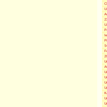
C
U
A
2
U
P
I
P
S
F
2
U
A
U
U
U
U
K
U
U