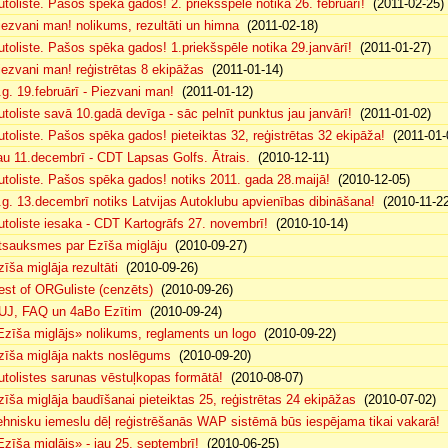
utoliste. Pašos spēka gados! 2. priekšspēle notika 26. februārī!
(2011-02-25)
iezvani man! nolikums, rezultāti un himna
(2011-02-18)
utoliste. Pašos spēka gados! 1.priekšspēle notika 29.janvārī!
(2011-01-27)
iezvani man! reģistrētas 8 ekipāžas
(2011-01-14)
.g. 19.februārī - Piezvani man!
(2011-01-12)
utoliste savā 10.gadā devīga - sāc pelnīt punktus jau janvārī!
(2011-01-02)
utoliste. Pašos spēka gados! pieteiktas 32, reģistrētas 32 ekipāža!
(2011-01-
au 11.decembrī - CDT Lapsas Golfs. Ātrais.
(2010-12-11)
utoliste. Pašos spēka gados! notiks 2011. gada 28.maijā!
(2010-12-05)
.g. 13.decembrī notiks Latvijas Autoklubu apvienības dibināšana!
(2010-11-22
utoliste iesaka - CDT Kartogrāfs 27. novembrī!
(2010-10-14)
tsauksmes par Ezīša miglāju
(2010-09-27)
zīša miglāja rezultāti
(2010-09-26)
est of ORGuliste (cenzēts)
(2010-09-26)
UJ, FAQ un 4aBo Ezītim
(2010-09-24)
Ezīša miglājs» nolikums, reglaments un logo
(2010-09-22)
zīša miglāja nakts noslēgums
(2010-09-20)
utolistes sarunas vēstuļkopas formātā!
(2010-08-07)
zīša miglāja baudīšanai pieteiktas 25, reģistrētas 24 ekipāžas
(2010-07-02)
ehnisku iemeslu dēļ reģistrēšanās WAP sistēmā būs iespējama tikai vakarā!
(
Ezīša miglājs» - jau 25. septembrī!
(2010-06-25)