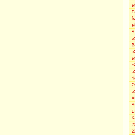
e
D
Ī
e
A
e
B
eX
e
e
e
4
O
e
A
A
D
K
2
2