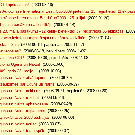
DT Lapsa aicina!
(2009-03-16)
z AutoChase International Eesti Cup'2009 pieteiktas 13, reģistrētas 11 ekipāž
utoChase International Eesti Cup'2009 - 25. jūlijā!
(2009-01-20)
3. maija pasākuma atbalstītāji
(2009-01-14)
z 23. maija pasākumu «12 ķebļi» pieteiktas 37, reģistrētas 35 ekipāžas
(2009
ar wap lietošanu reģistrācijai un citām vajadzībām
(2009-01-04)
eskats Salā
(2008-06-18, papildināts 2008-11-17)
ievienosies?
(2008-06-18, papildināts 2008-11-09)
veiciens CDT!
(2008-10-06, papildināts 2008-11-08)
oto no Uguns un Nakts!
(2008-10-06)
009. gada 23. maijā...
(2008-10-06)
guns un Nakts atkārtojums!
(2008-09-29)
tsauksmes par Uguns un Nakts
(2008-09-29)
guns un Nakts nolikums
(2008-09-21, papildināts 2008-09-28)
guns un Nakts rezultāti
(2008-09-28)
guns un Nakts apbalvošana
(2008-09-28)
guns un Nakts reglaments
(2008-09-25)
ājniekChases 2008 atskaņas
(2008-09-09)
guns un Nakts norise
(2008-09-07)
guns un Nakts testa spēle
(2008-09-07)