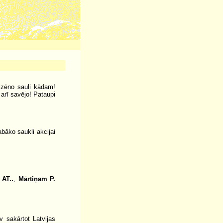
aizēno sauli kādam!
arī savējo! Pataupi
bāko saukli akcijai
,
AT..
,
Mārtiņam P.
 sakārtot Latvijas