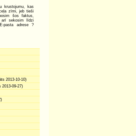
du krustojumu, kas
eļa zīmi, jeb tieši
oposim šos faktus,
 arī sekosim līdzi
 E-pasta adrese ?
āts 2013-10-10)
s 2013-09-27)
)