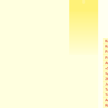
K
K
P
P
A
«
S
2
J
T
T
A
Ra