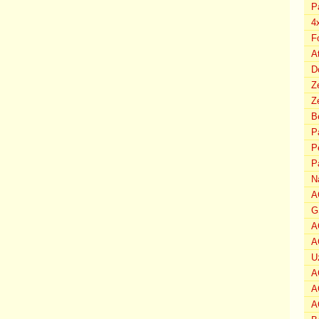
P
4
F
A
D
Z
Ze
B
P
P
P
N
A
G
A
A
U
A
A
A