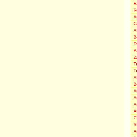
Ra
R
Au
C
A
B
D
P
2
T
T
A
B
A
A
A
A
C
S
A