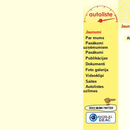
Jaun
Jaunumi
Par mums
A
Pasākumi
uzņēmumiem
Pasākumi
Publikācijas
Dokumenti
Foto galerija
Videoklipi
Saites
Autolistes
uzlīmes