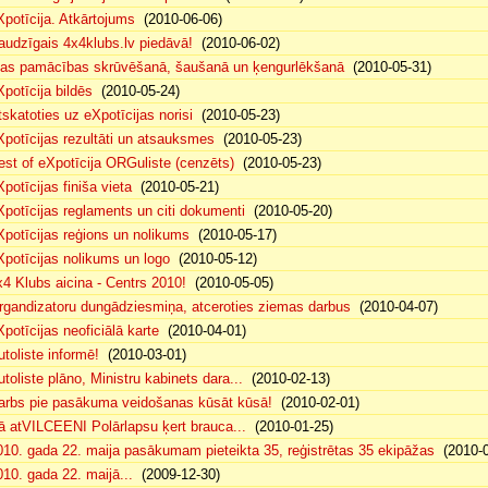
Xpotīcija. Atkārtojums
(2010-06-06)
audzīgais 4x4klubs.lv piedāvā!
(2010-06-02)
sas pamācības skrūvēšanā, šaušanā un ķengurlēkšanā
(2010-05-31)
Xpotīcija bildēs
(2010-05-24)
tskatoties uz eXpotīcijas norisi
(2010-05-23)
Xpotīcijas rezultāti un atsauksmes
(2010-05-23)
est of eXpotīcija ORGuliste (cenzēts)
(2010-05-23)
potīcijas finiša vieta
(2010-05-21)
Xpotīcijas reglaments un citi dokumenti
(2010-05-20)
Xpotīcijas reģions un nolikums
(2010-05-17)
Xpotīcijas nolikums un logo
(2010-05-12)
x4 Klubs aicina - Centrs 2010!
(2010-05-05)
rgandizatoru dungādziesmiņa, atceroties ziemas darbus
(2010-04-07)
Xpotīcijas neoficiālā karte
(2010-04-01)
utoliste informē!
(2010-03-01)
utoliste plāno, Ministru kabinets dara...
(2010-02-13)
arbs pie pasākuma veidošanas kūsāt kūsā!
(2010-02-01)
ā atVILCEENI Polārlapsu ķert brauca...
(2010-01-25)
010. gada 22. maija pasākumam pieteikta 35, reģistrētas 35 ekipāžas
(2010-0
010. gada 22. maijā...
(2009-12-30)