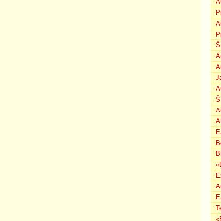
A
P
A
P
Š
A
A
J
A
Š
A
A
E
B
B
«
E
A
E
T
«