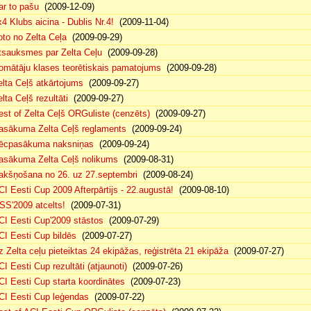
ar to pašu
(2009-12-09)
x4 Klubs aicina - Dublis Nr.4!
(2009-11-04)
oto no Zelta Ceļa
(2009-09-29)
tsauksmes par Zelta Ceļu
(2009-09-28)
omātāju klases teorētiskais pamatojums
(2009-09-28)
elta Ceļš atkārtojums
(2009-09-27)
lta Ceļš rezultāti
(2009-09-27)
est of Zelta Ceļš ORGuliste (cenzēts)
(2009-09-27)
asākuma Zelta Ceļš reglaments
(2009-09-24)
ēcpasākuma naksniņas
(2009-09-24)
asākuma Zelta Ceļš nolikums
(2009-08-31)
akšņošana no 26. uz 27.septembri
(2009-08-24)
CI Eesti Cup 2009 Afterpārtijs - 22.augustā!
(2009-08-10)
SS'2009 atcelts!
(2009-07-31)
CI Eesti Cup'2009 stāstos
(2009-07-29)
CI Eesti Cup bildēs
(2009-07-27)
z Zelta ceļu pieteiktas 24 ekipāžas, reģistrēta 21 ekipāža
(2009-07-27)
CI Eesti Cup rezultāti (atjaunoti)
(2009-07-26)
CI Eesti Cup starta koordinātes
(2009-07-23)
CI Eesti Cup leģendas
(2009-07-22)