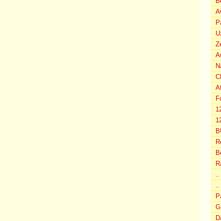
B
A
P
U
Z
A
N
C
A
F
1
12
B
R
B
R
.
..
P
G
D