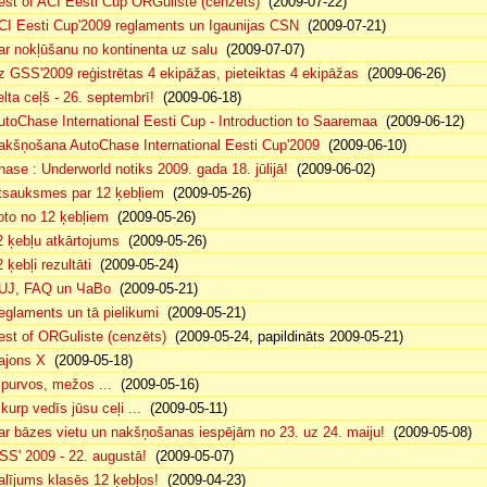
est of ACI Eesti Cup ORGuliste (cenzēts)
(2009-07-22)
CI Eesti Cup'2009 reglaments un Igaunijas CSN
(2009-07-21)
ar nokļūšanu no kontinenta uz salu
(2009-07-07)
z GSS'2009 reģistrētas 4 ekipāžas, pieteiktas 4 ekipāžas
(2009-06-26)
elta ceļš - 26. septembrī!
(2009-06-18)
utoChase International Eesti Cup - Introduction to Saaremaa
(2009-06-12)
akšņošana AutoChase International Eesti Cup'2009
(2009-06-10)
hase : Underworld notiks 2009. gada 18. jūlijā!
(2009-06-02)
tsauksmes par 12 ķebļiem
(2009-05-26)
oto no 12 ķebļiem
(2009-05-26)
2 ķebļu atkārtojums
(2009-05-26)
 ķebļi rezultāti
(2009-05-24)
UJ, FAQ un ЧаВо
(2009-05-21)
eglaments un tā pielikumi
(2009-05-21)
est of ORGuliste (cenzēts)
(2009-05-24, papildināts 2009-05-21)
ajons X
(2009-05-18)
. purvos, mežos ...
(2009-05-16)
 kurp vedīs jūsu ceļi ...
(2009-05-11)
ar bāzes vietu un nakšņošanas iespējām no 23. uz 24. maiju!
(2009-05-08)
SS' 2009 - 22. augustā!
(2009-05-07)
alījums klasēs 12 ķebļos!
(2009-04-23)