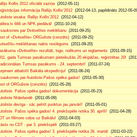
llijs Kollis 2012 oficiālā saziņa
(2012-05-11)
eģistrācijas informācija Rallijs Kollis’2012
(2012-04-13, papildināts 2012-05-0
toliste iesaka: Rallijs Kollis’2012
(2012-04-12)
alibra.lv 666 un NPK piedāvā!
(2011-10-24)
tsauksmes par Dvēselītes meklēšanu
(2011-09-25)
est of «Dvēselīte» ORGuliste (cenzēts)
(2011-09-25)
vēselīšu meklēšanas nakts noslēgums
(2011-09-20)
asākuma «Dvēselīte» rezultāti, logo, nolikums un reglaments
(2011-09-15)
011. gada Tumsas pasākumam pieteikušās 20 ekipāžas, reģistrētas 20!
(2011
radicionālais Tumsas pasākums - 24. septembrī!
(2011-07-24)
urpinam atbalstīt Baikāla ekspedīciju!
(2011-06-24)
tsauksmes par Autoliste.Pašos spēka gados!
(2011-05-30)
est of ORGuliste (cenzēts)
(2011-05-28)
utoliste. Pašos spēka gados! dokumentācija
(2011-05-23)
utoliste Nīderlandē
(2011-05-09)
utoliste devīga - sāc pelnīt punktus jau janvārī!
(2011-05-01)
utoliste. Pašos spēka gados! 4. priekšspēle notika 30. aprīlī!
(2011-04-28)
DT un fillmore ceļos uz Baikālu!
(2011-04-03)
tāsts no CDT - par 3. priekšspēli
(2011-03-27)
utoliste. Pašos spēka gados! 3. priekšspēle notika 26. martā!
(2011-03-22)