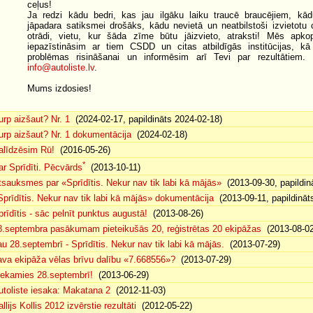
ceļus!
Ja redzi kādu bedri, kas jau ilgāku laiku traucē braucējiem, kā
jāpadara satiksmei drošāks, kādu nevietā un neatbilstoši izvietotu c
otrādi, vietu, kur šāda zīme būtu jāizvieto, atraksti! Mēs apk
iepazīstināsim ar tiem CSDD un citas atbildīgās institūcijas, kā
problēmas risināšanai un informēsim arī Tevi par rezultātiem.
info@autoliste.lv
.
Mums izdosies!
urp aizšaut? Nr. 1
(2024-02-17, papildināts 2024-02-18)
urp aizšaut? Nr. 1 dokumentācija
(2024-02-18)
alīdzēsim Rū!
(2016-05-26)
*
ar Sprīdīti. Pēcvārds
(2013-10-11)
tsauksmes par «Sprīdītis. Nekur nav tik labi kā mājās»
(2013-09-30, papildin
Sprīdītis. Nekur nav tik labi kā mājās» dokumentācija
(2013-09-11, papildināt
prīdītis - sāc pelnīt punktus augustā!
(2013-08-26)
8.septembra pasākumam pieteikušās 20, reģistrētas 20 ekipāžas
(2013-08-02
au 28.septembrī - Sprīdītis. Nekur nav tik labi kā mājās.
(2013-07-29)
ava ekipāža vēlas brīvu dalību «7.668556»?
(2013-07-29)
iekamies 28.septembrī!
(2013-06-29)
utoliste iesaka: Makatana 2
(2012-11-03)
llijs Kollis 2012 izvērstie rezultāti
(2012-05-22)