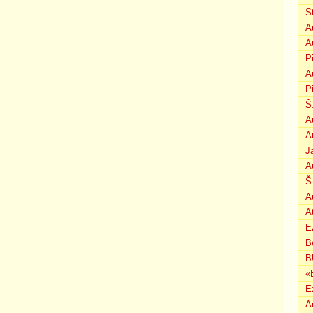
S
A
A
P
A
P
Š
A
A
J
A
Š
A
A
E
B
B
«
E
A