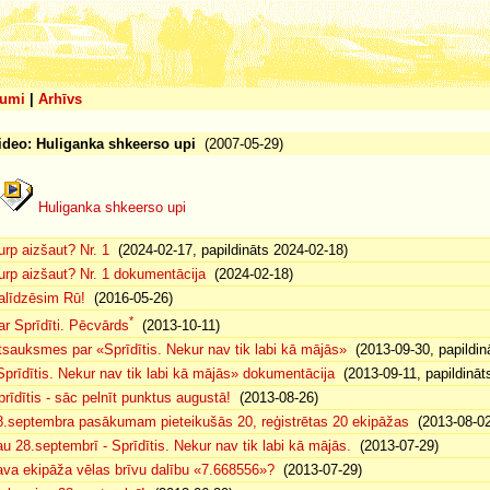
umi
|
Arhīvs
ideo: Huliganka shkeerso upi
(2007-05-29)
Huliganka shkeerso upi
urp aizšaut? Nr. 1
(2024-02-17, papildināts 2024-02-18)
urp aizšaut? Nr. 1 dokumentācija
(2024-02-18)
alīdzēsim Rū!
(2016-05-26)
*
ar Sprīdīti. Pēcvārds
(2013-10-11)
tsauksmes par «Sprīdītis. Nekur nav tik labi kā mājās»
(2013-09-30, papildin
Sprīdītis. Nekur nav tik labi kā mājās» dokumentācija
(2013-09-11, papildināt
prīdītis - sāc pelnīt punktus augustā!
(2013-08-26)
8.septembra pasākumam pieteikušās 20, reģistrētas 20 ekipāžas
(2013-08-02
au 28.septembrī - Sprīdītis. Nekur nav tik labi kā mājās.
(2013-07-29)
ava ekipāža vēlas brīvu dalību «7.668556»?
(2013-07-29)