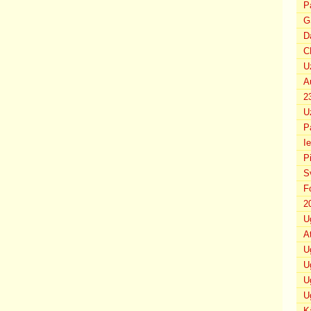
P
G
D
C
U
A
2
U
P
I
P
S
F
2
U
A
U
U
U
U
K