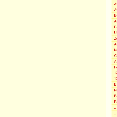
A
A
B
A
P
U
Z
A
N
C
A
F
1
12
B
R
B
R
.
..