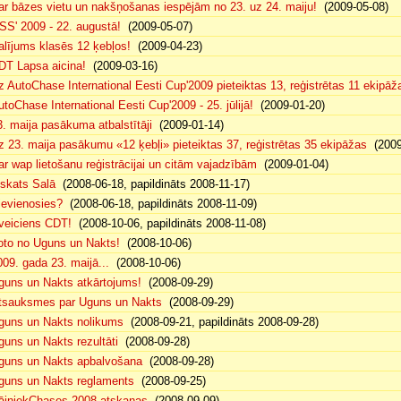
ar bāzes vietu un nakšņošanas iespējām no 23. uz 24. maiju!
(2009-05-08)
SS' 2009 - 22. augustā!
(2009-05-07)
alījums klasēs 12 ķebļos!
(2009-04-23)
DT Lapsa aicina!
(2009-03-16)
z AutoChase International Eesti Cup'2009 pieteiktas 13, reģistrētas 11 ekipāž
utoChase International Eesti Cup'2009 - 25. jūlijā!
(2009-01-20)
3. maija pasākuma atbalstītāji
(2009-01-14)
z 23. maija pasākumu «12 ķebļi» pieteiktas 37, reģistrētas 35 ekipāžas
(2009
ar wap lietošanu reģistrācijai un citām vajadzībām
(2009-01-04)
eskats Salā
(2008-06-18, papildināts 2008-11-17)
ievienosies?
(2008-06-18, papildināts 2008-11-09)
veiciens CDT!
(2008-10-06, papildināts 2008-11-08)
oto no Uguns un Nakts!
(2008-10-06)
009. gada 23. maijā...
(2008-10-06)
guns un Nakts atkārtojums!
(2008-09-29)
tsauksmes par Uguns un Nakts
(2008-09-29)
guns un Nakts nolikums
(2008-09-21, papildināts 2008-09-28)
guns un Nakts rezultāti
(2008-09-28)
guns un Nakts apbalvošana
(2008-09-28)
guns un Nakts reglaments
(2008-09-25)
ājniekChases 2008 atskaņas
(2008-09-09)