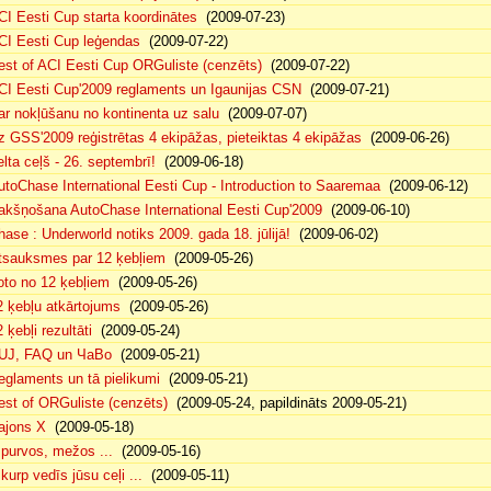
CI Eesti Cup starta koordinātes
(2009-07-23)
CI Eesti Cup leģendas
(2009-07-22)
est of ACI Eesti Cup ORGuliste (cenzēts)
(2009-07-22)
CI Eesti Cup'2009 reglaments un Igaunijas CSN
(2009-07-21)
ar nokļūšanu no kontinenta uz salu
(2009-07-07)
z GSS'2009 reģistrētas 4 ekipāžas, pieteiktas 4 ekipāžas
(2009-06-26)
elta ceļš - 26. septembrī!
(2009-06-18)
utoChase International Eesti Cup - Introduction to Saaremaa
(2009-06-12)
akšņošana AutoChase International Eesti Cup'2009
(2009-06-10)
hase : Underworld notiks 2009. gada 18. jūlijā!
(2009-06-02)
tsauksmes par 12 ķebļiem
(2009-05-26)
oto no 12 ķebļiem
(2009-05-26)
2 ķebļu atkārtojums
(2009-05-26)
 ķebļi rezultāti
(2009-05-24)
UJ, FAQ un ЧаВо
(2009-05-21)
eglaments un tā pielikumi
(2009-05-21)
est of ORGuliste (cenzēts)
(2009-05-24, papildināts 2009-05-21)
ajons X
(2009-05-18)
. purvos, mežos ...
(2009-05-16)
 kurp vedīs jūsu ceļi ...
(2009-05-11)