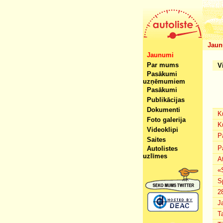
Jaun
Jaunumi
Par mums
V
Pasākumi
uzņēmumiem
Pasākumi
Publikācijas
Dokumenti
K
Foto galerija
K
Videoklipi
P
Saites
P
Autolistes
uzlīmes
A
«
S
2
J
T