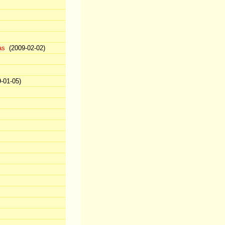
as
(2009-02-02)
-01-05)