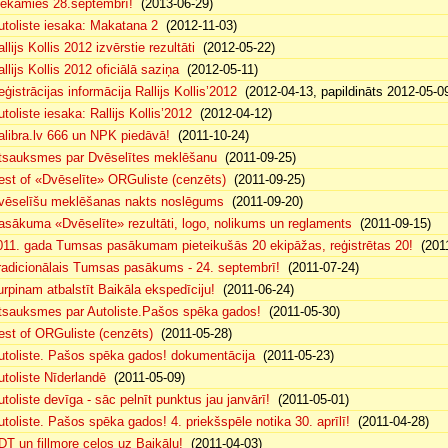
iekamies 28.septembrī!
(2013-06-29)
utoliste iesaka: Makatana 2
(2012-11-03)
llijs Kollis 2012 izvērstie rezultāti
(2012-05-22)
llijs Kollis 2012 oficiālā saziņa
(2012-05-11)
eģistrācijas informācija Rallijs Kollis’2012
(2012-04-13, papildināts 2012-05-0
toliste iesaka: Rallijs Kollis’2012
(2012-04-12)
alibra.lv 666 un NPK piedāvā!
(2011-10-24)
tsauksmes par Dvēselītes meklēšanu
(2011-09-25)
est of «Dvēselīte» ORGuliste (cenzēts)
(2011-09-25)
vēselīšu meklēšanas nakts noslēgums
(2011-09-20)
asākuma «Dvēselīte» rezultāti, logo, nolikums un reglaments
(2011-09-15)
011. gada Tumsas pasākumam pieteikušās 20 ekipāžas, reģistrētas 20!
(2011
radicionālais Tumsas pasākums - 24. septembrī!
(2011-07-24)
urpinam atbalstīt Baikāla ekspedīciju!
(2011-06-24)
tsauksmes par Autoliste.Pašos spēka gados!
(2011-05-30)
est of ORGuliste (cenzēts)
(2011-05-28)
utoliste. Pašos spēka gados! dokumentācija
(2011-05-23)
utoliste Nīderlandē
(2011-05-09)
utoliste devīga - sāc pelnīt punktus jau janvārī!
(2011-05-01)
utoliste. Pašos spēka gados! 4. priekšspēle notika 30. aprīlī!
(2011-04-28)
DT un fillmore ceļos uz Baikālu!
(2011-04-03)