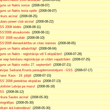
guns un Nakts norise
(2008-09-07)
guns un Nakts testa spēle
(2008-09-07)
nkurs aicina!
(2008-08-25)
ubaru power club aicina!
(2008-08-22)
SS 2008 bildēs
(2008-08-11)
SS'2008 atsauksmēs
(2008-08-11)
SS' 2008 rezultāti
(2008-08-10)
SS'2008 dienaskārtība un citas nianses
(2008-08-05)
guns un Nakts atbalstītāji!
(2008-08-04)
guns un Nakts - reģistrācija vēl 5 ekipāžām!
(2008-07-28)
ar wap lietošanu reģistrācijai un citām vajadzībām
(2008-07-25)
guns un Nakts notiks 27. septembrī!
(2008-07-21)
atvijas Sarkanā Krusta paraugdemonstrējumi - GSS
(2008-07-17)
hase: Kaos - 19. jūlijā!
(2008-07-15)
SS' 2008 pieteiktas ekipāžas
(2008-07-13)
utolistei Latvija pa mazu!
(2008-06-18)
SS
(2008-06-12)
nkura Saules aicina!
(2008-05-30)
otogrāfijas
(2008-05-30)
elkam ārā kalendārus!
(2008-05-30)