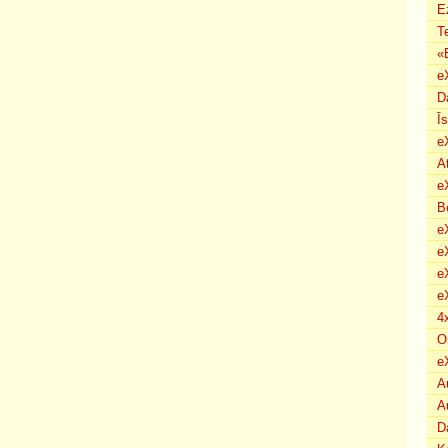
E
T
«
e
D
Ī
e
A
e
B
eX
e
e
e
4
O
e
A
A
D