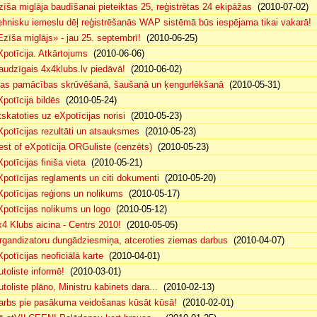
zīša miglāja baudīšanai pieteiktas 25, reģistrētas 24 ekipāžas
(2010-07-02)
ehnisku iemeslu dēļ reģistrēšanās WAP sistēmā būs iespējama tikai vakarā!
(
Ezīša miglājs» - jau 25. septembrī!
(2010-06-25)
Xpotīcija. Atkārtojums
(2010-06-06)
audzīgais 4x4klubs.lv piedāvā!
(2010-06-02)
sas pamācības skrūvēšanā, šaušanā un ķengurlēkšanā
(2010-05-31)
Xpotīcija bildēs
(2010-05-24)
tskatoties uz eXpotīcijas norisi
(2010-05-23)
Xpotīcijas rezultāti un atsauksmes
(2010-05-23)
est of eXpotīcija ORGuliste (cenzēts)
(2010-05-23)
potīcijas finiša vieta
(2010-05-21)
Xpotīcijas reglaments un citi dokumenti
(2010-05-20)
Xpotīcijas reģions un nolikums
(2010-05-17)
Xpotīcijas nolikums un logo
(2010-05-12)
x4 Klubs aicina - Centrs 2010!
(2010-05-05)
rgandizatoru dungādziesmiņa, atceroties ziemas darbus
(2010-04-07)
Xpotīcijas neoficiālā karte
(2010-04-01)
utoliste informē!
(2010-03-01)
utoliste plāno, Ministru kabinets dara...
(2010-02-13)
arbs pie pasākuma veidošanas kūsāt kūsā!
(2010-02-01)