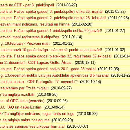
tāsts no CDT - par 3. priekšspēli
(2011-03-27)
utoliste. Pašos spēka gados! 3. priekšspēle notika 26. martā!
(2011-03-22)
utoliste. Pašos spēka gados! 2. priekšspēle notika 26. februārī!
(2011-02-25)
iezvani man! nolikums, rezultāti un himna
(2011-02-18)
utoliste. Pašos spēka gados! 1.priekšspēle notika 29.janvārī!
(2011-01-27)
iezvani man! reģistrētas 8 ekipāžas
(2011-01-14)
.g. 19.februārī - Piezvani man!
(2011-01-12)
utoliste savā 10.gadā devīga - sāc pelnīt punktus jau janvārī!
(2011-01-02)
utoliste. Pašos spēka gados! pieteiktas 32, reģistrētas 32 ekipāža!
(2011-01-
au 11.decembrī - CDT Lapsas Golfs. Ātrais.
(2010-12-11)
utoliste. Pašos spēka gados! notiks 2011. gada 28.maijā!
(2010-12-05)
.g. 13.decembrī notiks Latvijas Autoklubu apvienības dibināšana!
(2010-11-22
utoliste iesaka - CDT Kartogrāfs 27. novembrī!
(2010-10-14)
tsauksmes par Ezīša miglāju
(2010-09-27)
zīša miglāja rezultāti
(2010-09-26)
est of ORGuliste (cenzēts)
(2010-09-26)
UJ, FAQ un 4aBo Ezītim
(2010-09-24)
Ezīša miglājs» nolikums, reglaments un logo
(2010-09-22)
zīša miglāja nakts noslēgums
(2010-09-20)
utolistes sarunas vēstuļkopas formātā!
(2010-08-07)