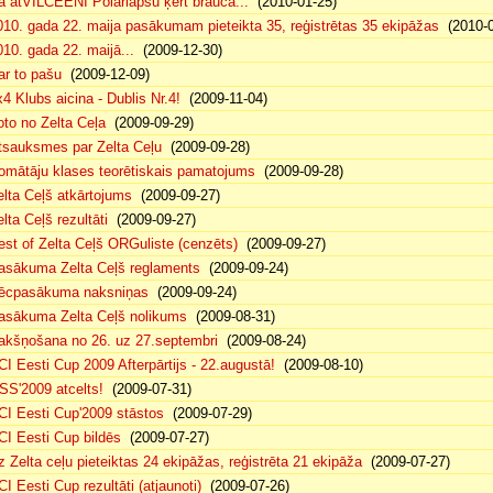
ā atVILCEENI Polārlapsu ķert brauca...
(2010-01-25)
010. gada 22. maija pasākumam pieteikta 35, reģistrētas 35 ekipāžas
(2010-0
010. gada 22. maijā...
(2009-12-30)
ar to pašu
(2009-12-09)
x4 Klubs aicina - Dublis Nr.4!
(2009-11-04)
oto no Zelta Ceļa
(2009-09-29)
tsauksmes par Zelta Ceļu
(2009-09-28)
omātāju klases teorētiskais pamatojums
(2009-09-28)
elta Ceļš atkārtojums
(2009-09-27)
lta Ceļš rezultāti
(2009-09-27)
est of Zelta Ceļš ORGuliste (cenzēts)
(2009-09-27)
asākuma Zelta Ceļš reglaments
(2009-09-24)
ēcpasākuma naksniņas
(2009-09-24)
asākuma Zelta Ceļš nolikums
(2009-08-31)
akšņošana no 26. uz 27.septembri
(2009-08-24)
CI Eesti Cup 2009 Afterpārtijs - 22.augustā!
(2009-08-10)
SS'2009 atcelts!
(2009-07-31)
CI Eesti Cup'2009 stāstos
(2009-07-29)
CI Eesti Cup bildēs
(2009-07-27)
z Zelta ceļu pieteiktas 24 ekipāžas, reģistrēta 21 ekipāža
(2009-07-27)
CI Eesti Cup rezultāti (atjaunoti)
(2009-07-26)