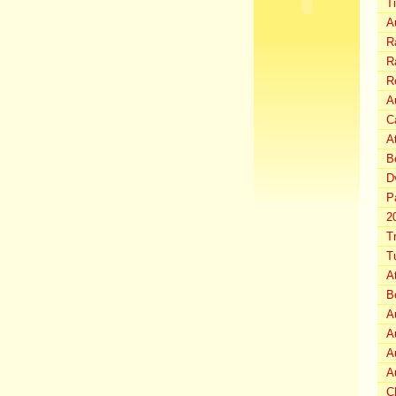
T
A
Ra
Ra
R
Au
C
A
B
D
P
2
T
T
A
B
A
A
A
A
C