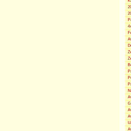
K
2
2
P
4
F
A
D
Z
Ze
B
P
P
P
N
A
G
A
A
U
A