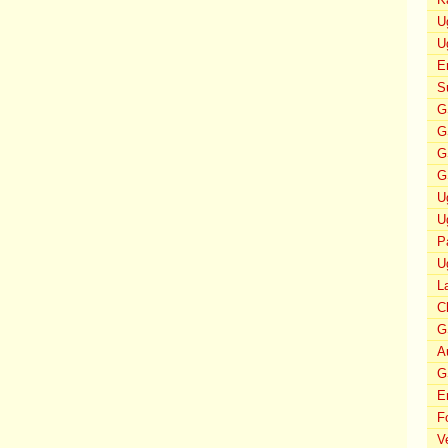
U
U
E
S
G
G
G
G
U
U
P
U
L
C
G
A
G
E
F
V