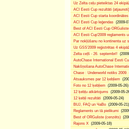
Uz Zelta ceļu pieteiktas 24 ekipā
ACI Eesti Cup rezultāti (atjaunoti
ACI Eesti Cup starta koordinātes
ACI Eesti Cup leģendas
(2009-07
Best of ACI Eesti Cup ORGuliste
ACI Eesti Cup'2009 reglaments u
Par nokļūšanu no kontinenta uz s
Uz GSS'2009 reģistrētas 4 ekipāž
Zelta ceļš - 26. septembrī!
(2009-
AutoChase International Eesti Cu
Nakšņošana AutoChase Internatio
Chase : Underworld notiks 2009. g
Atsauksmes par 12 ķebļiem
(200
Foto no 12 ķebļiem
(2009-05-26)
12 ķebļu atkārtojums
(2009-05-2
12 ķebļi rezultāti
(2009-05-24)
BUJ, FAQ un ЧаВо
(2009-05-21)
Reglaments un tā pielikumi
(2009
Best of ORGuliste (cenzēts)
(200
Rajons X
(2009-05-18)