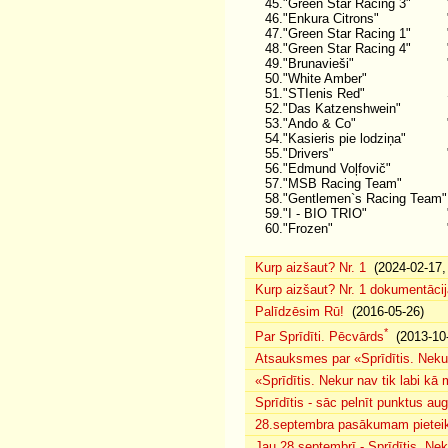
45.
"Green Star Racing 3"
46.
"Enkura Citrons"
47.
"Green Star Racing 1"
48.
"Green Star Racing 4"
49.
"Brunavieši"
50.
"White Amber"
51.
"STIenis Red"
52.
"Das Katzenshwein"
53.
"Ando & Co"
54.
"Kasieris pie lodziņa"
55.
"Drivers"
56.
"Edmund Voļfovič"
57.
"MSB Racing Team"
58.
"Gentlemen`s Racing Team"
59.
"I - BIO TRIO"
60.
"Frozen"
Kurp aizšaut? Nr. 1
(2024-02-17, 
Kurp aizšaut? Nr. 1 dokumentācij
Palīdzēsim Rū!
(2016-05-26)
*
Par Sprīdīti. Pēcvārds
(2013-10-
Atsauksmes par «Sprīdītis. Nekur
«Sprīdītis. Nekur nav tik labi k
Sprīdītis - sāc pelnīt punktus au
28.septembra pasākumam pieteiku
Jau 28.septembrī - Sprīdītis. Nek