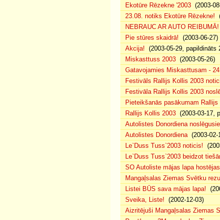
Ekotūre Rēzekne '2003
(2003-08-
23.08. notiks Ekotūre Rēzekne!
(
NEBRAUC AR AUTO REIBUMĀ!
Pie stūres skaidrā!
(2003-06-27)
Akcija!
(2003-05-29, papildināts 
Miskasttuss 2003
(2003-05-26)
Gatavojamies Miskasttusam - 24
Festivāls Rallijs Kollis 2003 notic
Festivāla Rallijs Kollis 2003 nos
Pieteikšanās pasākumam Rallijs 
Rallijs Kollis 2003
(2003-03-17, p
Autolistes Donordiena noslēgusi
Autolistes Donordiena
(2003-02-
Le`Duss Tuss`2003 noticis!
(2003
Le`Duss Tuss`2003 beidzot tiešām
SO Autoliste mājas lapa hostēj
Mangaļsalas Ziemas Svētku rezul
Listei BŪS sava mājas lapa!
(200
Sveika, Liste!
(2002-12-03)
Aizritējuši Mangaļsalas Ziemas S