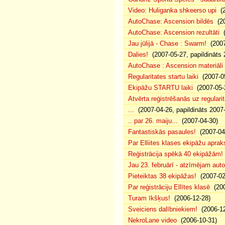
Video: Huliganka shkeerso upi
(2
AutoChase: Ascension bildēs
(20
AutoChase: Ascension rezultāti
(
Jau jūlijā - Chase : Swarm!
(2007
Dalies!
(2007-05-27, papildināts 
AutoChase : Ascension materiāli
Regularitates startu laiki
(2007-05
Ekipāžu STARTU laiki
(2007-05-
Atvērta reģistrēšanās uz regularit
...
(2007-04-26, papildināts 2007
.. par 26. maiju...
(2007-04-30)
Fantastiskās pasaules!
(2007-04
Par Elliites klases ekipāžu aprak
Reģistrācija spēkā 40 ekipāžām!
Jau 23. februārī - atzīmējam aut
Pieteiktas 38 ekipāžas!
(2007-02
Par reģistrāciju Ellītes klasē
(200
Turam īkšķus!
(2006-12-28)
Sveiciens dalībniekiem!
(2006-12
NekroLane video
(2006-10-31)