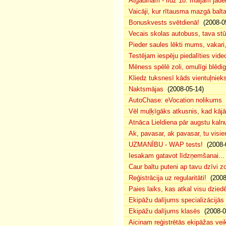
Atgādinam - līdz 18. maijam jādek
Vaicāji, kur rītausma mazgā bal
Bonuskvests svētdienā!
(2008-0
Vecais skolas autobuss, tava s
Pieder saules lēkti mums, vakar
Testējam iespēju piedalīties vide
Mēness spēlē zoli, omulīgi blēd
Kliedz tuksnesī kāds vientuļniek
Naktsmājas
(2008-05-14)
AutoChase: eVocation nolikums
(
Vēl muļķīgāks atkusnis, kad kā
Atnāca Lieldiena pār augstu kalnu
Ak, pavasar, ak pavasar, tu visie
UZMANĪBU - WAP tests!
(2008-
Iesakam gatavot līdzņemšanai...
Caur baltu puteni ap tavu dzīvi 
Reģistrācija uz regularitāti!
(2008
Paies laiks, kas atkal visu dzie
Ekipāžu dalījums specializācijās
Ekipāžu dalījums klasēs
(2008-0
Aicinam reģistrētās ekipāžas vei