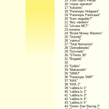
15.
"Poor man's Ferrari"
16.
"virpas operatori"
17.
"kukainis"
18.
"Paranojas Huligaani"
19.
"Paranojas Partizaani"
20.
"Kam negadās?"
21.
"Bez vārdiem"
22.
"Uzvara.NET"
23.
noname
24.
"Brutal Money Wasters"
25.
"Stūmēji"
26.
"vateva"
27.
"Total Nonsense"
28.
"Ziemeļbriedis"
29.
"Dzīvnieki"
30.
"STIenis 30"
31.
"Brigada"
32.
33.
"Gulbis"
34.
"Makaroņiki"
35.
"SBMJ"
36.
"Paranojas SMP"
37.
"KKK"
38.
"KKK 2"
39.
"calibra.lv 1"
40.
"calibra.lv 2"
41.
"calibra.lv 3"
42.
"calibra.lv 4"
43.
"calibra.lv 5"
44.
"Green Star Racing 2"