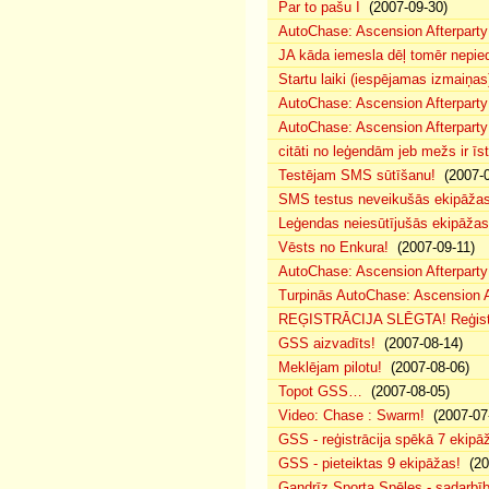
Par to pašu I
(2007-09-30)
AutoChase: Ascension Afterparty
JA kāda iemesla dēļ tomēr nepied
Startu laiki (iespējamas izmaiņas
AutoChase: Ascension Afterparty
AutoChase: Ascension Afterparty
citāti no leģendām jeb mežs ir īst
Testējam SMS sūtīšanu!
(2007-0
SMS testus neveikušās ekipāža
Leģendas neiesūtījušās ekipāžas
Vēsts no Enkura!
(2007-09-11)
AutoChase: Ascension Afterparty 
Turpinās AutoChase: Ascension Af
REĢISTRĀCIJA SLĒGTA! Reģistr
GSS aizvadīts!
(2007-08-14)
Meklējam pilotu!
(2007-08-06)
Topot GSS…
(2007-08-05)
Video: Chase : Swarm!
(2007-07
GSS - reģistrācija spēkā 7 ekipā
GSS - pieteiktas 9 ekipāžas!
(20
Gandrīz Sporta Spēles - sadarbīb