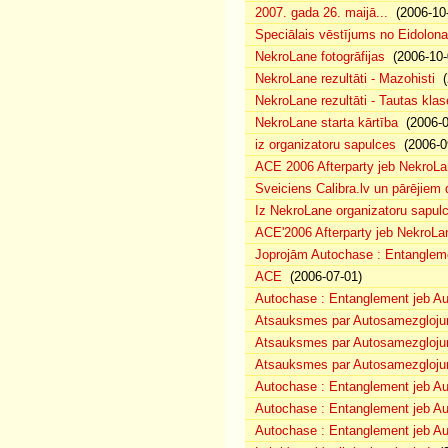
2007. gada 26. maijā...
(2006-10-
Speciālais vēstījums no Eidolona
NekroLane fotogrāfijas
(2006-10-
NekroLane rezultāti - Mazohisti
(
NekroLane rezultāti - Tautas klas
NekroLane starta kārtība
(2006-0
iz organizatoru sapulces
(2006-0
ACE 2006 Afterparty jeb NekroL
Sveiciens Calibra.lv un pārējiem 
Iz NekroLane organizatoru sapulc
ACE'2006 Afterparty jeb NekroLa
Joprojām Autochase : Entanglem
ACE
(2006-07-01)
Autochase : Entanglement jeb A
Atsauksmes par Autosamezglojum
Atsauksmes par Autosamezgloju
Atsauksmes par Autosamezgloju
Autochase : Entanglement jeb Au
Autochase : Entanglement jeb A
Autochase : Entanglement jeb Au