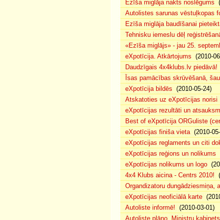
Ezīša miglāja nakts noslēgums
(
Autolistes sarunas vēstuļkopas f
Ezīša miglāja baudīšanai pieteikt
Tehnisku iemeslu dēļ reģistrēša
«Ezīša miglājs» - jau 25. septemb
eXpotīcija. Atkārtojums
(2010-06
Daudzīgais 4x4klubs.lv piedāvā!
Īsas pamācības skrūvēšanā, šau
eXpotīcija bildēs
(2010-05-24)
Atskatoties uz eXpotīcijas norisi
eXpotīcijas rezultāti un atsauks
Best of eXpotīcija ORGuliste (ce
eXpotīcijas finiša vieta
(2010-05-
eXpotīcijas reglaments un citi d
eXpotīcijas reģions un nolikums
(
eXpotīcijas nolikums un logo
(20
4x4 Klubs aicina - Centrs 2010!
(
Organdizatoru dungādziesmiņa, a
eXpotīcijas neoficiālā karte
(2010
Autoliste informē!
(2010-03-01)
Autoliste plāno, Ministru kabinets