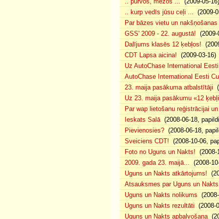
.. purvos, mežos ...
(2009-05-16
.. kurp vedīs jūsu ceļi ...
(2009-0
Par bāzes vietu un nakšņošanas 
GSS' 2009 - 22. augustā!
(2009-0
Dalījums klasēs 12 ķebļos!
(2009
CDT Lapsa aicina!
(2009-03-16)
Uz AutoChase International Eesti
AutoChase International Eesti Cup'
23. maija pasākuma atbalstītāji
(
Uz 23. maija pasākumu «12 ķebļi»
Par wap lietošanu reģistrācijai u
Ieskats Salā
(2008-06-18, papild
Pievienosies?
(2008-06-18, papil
Sveiciens CDT!
(2008-10-06, pap
Foto no Uguns un Nakts!
(2008-1
2009. gada 23. maijā...
(2008-10-
Uguns un Nakts atkārtojums!
(20
Atsauksmes par Uguns un Nakts
Uguns un Nakts nolikums
(2008-0
Uguns un Nakts rezultāti
(2008-0
Uguns un Nakts apbalvošana
(20