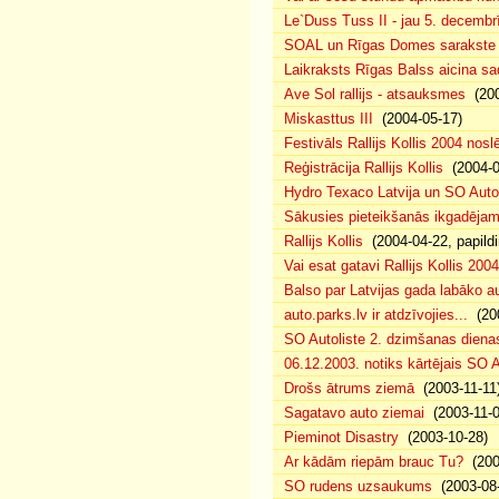
Le`Duss Tuss II - jau 5. decembr
SOAL un Rīgas Domes sarakste pa
Laikraksts Rīgas Balss aicina sa
Ave Sol rallijs - atsauksmes
(200
Miskasttus III
(2004-05-17)
Festivāls Rallijs Kollis 2004 nosl
Reģistrācija Rallijs Kollis
(2004-04
Hydro Texaco Latvija un SO Autoli
Sākusies pieteikšanās ikgadējam 
Rallijs Kollis
(2004-04-22, papildi
Vai esat gatavi Rallijs Kollis 200
Balso par Latvijas gada labāko au
auto.parks.lv ir atdzīvojies...
(200
SO Autoliste 2. dzimšanas dien
06.12.2003. notiks kārtējais SO 
Drošs ātrums ziemā
(2003-11-11
Sagatavo auto ziemai
(2003-11-0
Pieminot Disastry
(2003-10-28)
Ar kādām riepām brauc Tu?
(200
SO rudens uzsaukums
(2003-08-