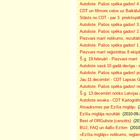
Autoliste. Pašos spēka gados! 4. 
CDT un fillmore ceļos uz Baikālu
Stāsts no CDT - par 3. priekšspēl
Autoliste. Pašos spēka gados! 3.
Autoliste. Pašos spēka gados! 2. 
Piezvani man! nolikums, rezultāt
Autoliste. Pašos spēka gados! 1.
Piezvani man! reģistrētas 8 ekip
Š.g. 19.februārī - Piezvani man!
(
Autoliste savā 10.gadā devīga - s
Autoliste. Pašos spēka gados! pie
Jau 11.decembrī - CDT Lapsas Go
Autoliste. Pašos spēka gados! no
Š.g. 13.decembrī notiks Latvijas
Autoliste iesaka - CDT Kartogrāf
Atsauksmes par Ezīša miglāju
(2
Ezīša miglāja rezultāti
(2010-09-
Best of ORGuliste (cenzēts)
(201
BUJ, FAQ un 4aBo Ezītim
(2010-
«Ezīša miglājs» nolikums, regla