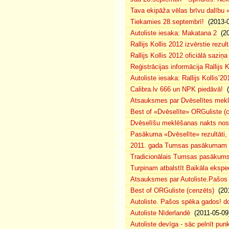
Tava ekipāža vēlas brīvu dalību
Tiekamies 28.septembrī!
(2013-0
Autoliste iesaka: Makatana 2
(20
Rallijs Kollis 2012 izvērstie rezult
Rallijs Kollis 2012 oficiālā saziņa
Reģistrācijas informācija Rallijs K
Autoliste iesaka: Rallijs Kollis’20
Calibra.lv 666 un NPK piedāvā!
(
Atsauksmes par Dvēselītes mek
Best of «Dvēselīte» ORGuliste (
Dvēselīšu meklēšanas nakts no
Pasākuma «Dvēselīte» rezultāti,
2011. gada Tumsas pasākumam pi
Tradicionālais Tumsas pasākums 
Turpinam atbalstīt Baikāla eksped
Atsauksmes par Autoliste.Pašos
Best of ORGuliste (cenzēts)
(201
Autoliste. Pašos spēka gados! d
Autoliste Nīderlandē
(2011-05-09
Autoliste devīga - sāc pelnīt punk