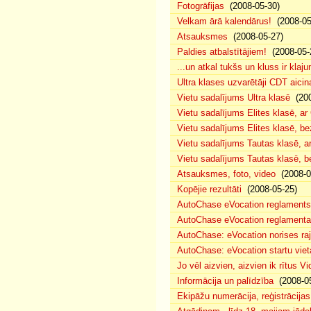
Fotogrāfijas
(2008-05-30)
Velkam ārā kalendārus!
(2008-05
Atsauksmes
(2008-05-27)
Paldies atbalstītājiem!
(2008-05-
...un atkal tukšs un kluss ir klaj
Ultra klases uzvarētāji CDT aicin
Vietu sadalījums Ultra klasē
(200
Vietu sadalījums Elites klasē, a
Vietu sadalījums Elites klasē, 
Vietu sadalījums Tautas klasē, 
Vietu sadalījums Tautas klasē, 
Atsauksmes, foto, video
(2008-0
Kopējie rezultāti
(2008-05-25)
AutoChase eVocation reglaments
AutoChase eVocation reglamenta 
AutoChase: eVocation norises ra
AutoChase: eVocation startu viet
Jo vēl aizvien, aizvien ik rītus 
Informācija un palīdzība
(2008-05
Ekipāžu numerācija, reģistrācijas 