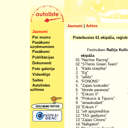
Jaunumi
|
Arhīvs
Jaunumi
Par mums
Pieteikusies 61 ekipāža, reģistr
Pasākumi
uzņēmumiem
Festivālam
Rallijs Koll
Pasākumi
ekipāža
Publikācijas
01.
"Nachos Racing"
Dokumenti
02.
"STIenis Green Team"
1.
"Kāda starpība"
Foto galerija
2.
"Eg"
Videoklipi
3.
"wAlts"
Saites
4.
"FONONS"
Autolistes
5.
"Zaļais krokodils"
uzlīmes
6.
"blonde paranoia"
7.
"Enkurs II"
8.
"Pinkucis & Tipucis"
9.
"ainaukodarit"
10.
"Enkurs I"
11.
"vēl apspriedīšos
12.
"TAS gadījums"
13.
"Zaļais Citrons"
14.
"Nafigatori"