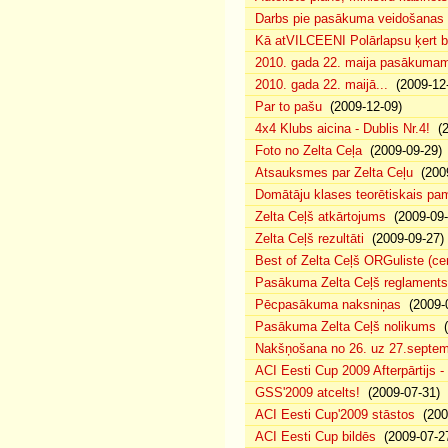
Darbs pie pasākuma veidošanas 
Kā atVILCEENI Polārlapsu ķert b
2010. gada 22. maija pasākumam p
2010. gada 22. maijā...
(2009-12-
Par to pašu
(2009-12-09)
4x4 Klubs aicina - Dublis Nr.4!
(2
Foto no Zelta Ceļa
(2009-09-29)
Atsauksmes par Zelta Ceļu
(2009
Domātāju klases teorētiskais p
Zelta Ceļš atkārtojums
(2009-09-
Zelta Ceļš rezultāti
(2009-09-27)
Best of Zelta Ceļš ORGuliste (ce
Pasākuma Zelta Ceļš reglaments
Pēcpasākuma naksniņas
(2009-0
Pasākuma Zelta Ceļš nolikums
(
Nakšņošana no 26. uz 27.septem
ACI Eesti Cup 2009 Afterpārtijs -
GSS'2009 atcelts!
(2009-07-31)
ACI Eesti Cup'2009 stāstos
(200
ACI Eesti Cup bildēs
(2009-07-2