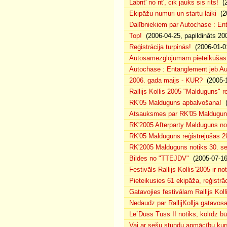
Labrit' no rit', cik jauks sis rits!
(2
Ekipāžu numuri un startu laiki
(20
Dalībniekiem par Autochase : E
Top!
(2006-04-25, papildināts 20
Reģistrācija turpinās!
(2006-01-0
Autosamezglojumam pieteikušās
Autochase : Entanglement jeb A
2006. gada maijs - KUR?
(2005-1
Rallijs Kollis 2005 "Malduguns" re
RK'05 Malduguns apbalvošana!
(
Atsauksmes par RK'05 Maldugu
RK'2005 Afterparty Malduguns n
RK'05 Malduguns reģistrējušās 2
RK'2005 Malduguns notiks 30. se
Bildes no "TTEJDV"
(2005-07-16
Festivāls Rallijs Kollis`2005 ir not
Pieteikusies 61 ekipāža, reģistrāc
Gatavojies festivālam Rallijs Koll
Nedaudz par RallijKollja gatavos
Le`Duss Tuss II notiks, kolīdz b
Vai ar sešu stundu apmācību kur