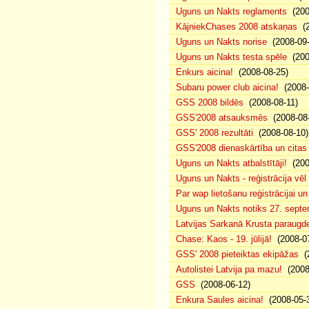
Uguns un Nakts reglaments
(200
KājniekChases 2008 atskaņas
(2
Uguns un Nakts norise
(2008-09-
Uguns un Nakts testa spēle
(200
Enkurs aicina!
(2008-08-25)
Subaru power club aicina!
(2008-
GSS 2008 bildēs
(2008-08-11)
GSS'2008 atsauksmēs
(2008-08-
GSS' 2008 rezultāti
(2008-08-10)
GSS'2008 dienaskārtība un citas
Uguns un Nakts atbalstītāji!
(200
Uguns un Nakts - reģistrācija vē
Par wap lietošanu reģistrācijai u
Uguns un Nakts notiks 27. septe
Latvijas Sarkanā Krusta paraug
Chase: Kaos - 19. jūlijā!
(2008-07
GSS' 2008 pieteiktas ekipāžas
(2
Autolistei Latvija pa mazu!
(2008
GSS
(2008-06-12)
Enkura Saules aicina!
(2008-05-