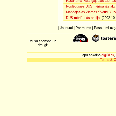
Pasākuma ?Mangaļsalas Ziemas S
Noslēgusies DUS mērīšanās akci
Mangaļsalas Ziemas Svētki 30.n
DUS mērīšanās akcija
(2002-10-
|
Jaunumi
|
Par mums
|
Pasākumi uz
Mūsu sponsori un
draugi:
Lapu apkalpo
digiBlink
,
Terms & C