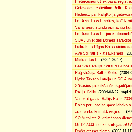
Pieteikusies 61 ekipāža, reģistrāc
Gatavojies festivālam Rallijs Koll
Nedaudz par RallijKollja gatavos
Le`Duss Tuss II notiks, kolīdz b
Vai ar sešu stundu apmācību kur
Le`Duss Tuss II - jau 5. decembr
SOAL un Rīgas Domes sarakste pa
Laikraksts Rīgas Balss aicina sa
Ave Sol rallijs - atsauksmes
(200
Miskasttus III
(2004-05-17)
Festivāls Rallijs Kollis 2004 nosl
Reģistrācija Rallijs Kollis
(2004-04
Hydro Texaco Latvija un SO Autoli
Sākusies pieteikšanās ikgadējam 
Rallijs Kollis
(2004-04-22, papildi
Vai esat gatavi Rallijs Kollis 200
Balso par Latvijas gada labāko au
auto.parks.lv ir atdzīvojies...
(200
SO Autoliste 2. dzimšanas dien
06.12.2003. notiks kārtējais SO 
Drošs ātrums ziemā
(2003-11-11