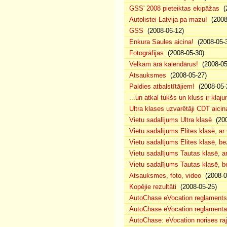
GSS' 2008 pieteiktas ekipāžas
(2
Autolistei Latvija pa mazu!
(2008
GSS
(2008-06-12)
Enkura Saules aicina!
(2008-05-
Fotogrāfijas
(2008-05-30)
Velkam ārā kalendārus!
(2008-05
Atsauksmes
(2008-05-27)
Paldies atbalstītājiem!
(2008-05-
...un atkal tukšs un kluss ir klaj
Ultra klases uzvarētāji CDT aicin
Vietu sadalījums Ultra klasē
(200
Vietu sadalījums Elites klasē, a
Vietu sadalījums Elites klasē, 
Vietu sadalījums Tautas klasē, 
Vietu sadalījums Tautas klasē, 
Atsauksmes, foto, video
(2008-0
Kopējie rezultāti
(2008-05-25)
AutoChase eVocation reglaments
AutoChase eVocation reglamenta 
AutoChase: eVocation norises ra