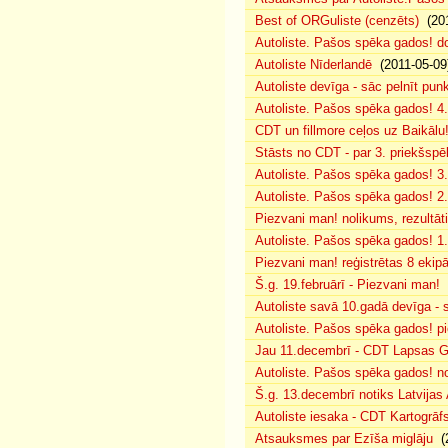
Best of ORGuliste (cenzēts)
(201
Autoliste. Pašos spēka gados! d
Autoliste Nīderlandē
(2011-05-09
Autoliste devīga - sāc pelnīt punk
Autoliste. Pašos spēka gados! 4. 
CDT un fillmore ceļos uz Baikālu
Stāsts no CDT - par 3. priekšspēl
Autoliste. Pašos spēka gados! 3.
Autoliste. Pašos spēka gados! 2. 
Piezvani man! nolikums, rezultāt
Autoliste. Pašos spēka gados! 1.
Piezvani man! reģistrētas 8 ekip
Š.g. 19.februārī - Piezvani man!
(
Autoliste savā 10.gadā devīga - s
Autoliste. Pašos spēka gados! pie
Jau 11.decembrī - CDT Lapsas Go
Autoliste. Pašos spēka gados! no
Š.g. 13.decembrī notiks Latvijas
Autoliste iesaka - CDT Kartogrāf
Atsauksmes par Ezīša miglāju
(2