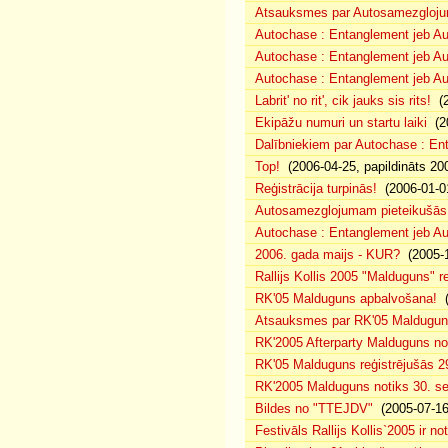
Atsauksmes par Autosamezgloju
Autochase : Entanglement jeb Au
Autochase : Entanglement jeb A
Autochase : Entanglement jeb Au
Labrit' no rit', cik jauks sis rits!
(2
Ekipāžu numuri un startu laiki
(20
Dalībniekiem par Autochase : E
Top!
(2006-04-25, papildināts 20
Reģistrācija turpinās!
(2006-01-0
Autosamezglojumam pieteikušās
Autochase : Entanglement jeb A
2006. gada maijs - KUR?
(2005-1
Rallijs Kollis 2005 "Malduguns" re
RK'05 Malduguns apbalvošana!
(
Atsauksmes par RK'05 Maldugu
RK'2005 Afterparty Malduguns n
RK'05 Malduguns reģistrējušās 2
RK'2005 Malduguns notiks 30. se
Bildes no "TTEJDV"
(2005-07-16
Festivāls Rallijs Kollis`2005 ir not