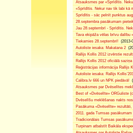
Atsauksmes par «Sprīdītis. Nekur
«Sprīdītis. Nekur nav tik labi k
Sprīdītis - sāc pelnīt punktus au
28.septembra pasākumam pieteiku
Jau 28.septembrī - Sprīdītis. Nek
Tava ekipāža vēlas brīvu dalību
Tiekamies 28.septembrī!
(2013-0
Autoliste iesaka: Makatana 2
(20
Rallijs Kollis 2012 izvērstie rezult
Rallijs Kollis 2012 oficiālā saziņa
Reģistrācijas informācija Rallijs K
Autoliste iesaka: Rallijs Kollis’20
Calibra.lv 666 un NPK piedāvā!
(
Atsauksmes par Dvēselītes mek
Best of «Dvēselīte» ORGuliste (
Dvēselīšu meklēšanas nakts no
Pasākuma «Dvēselīte» rezultāti,
2011. gada Tumsas pasākumam pi
Tradicionālais Tumsas pasākums 
Turpinam atbalstīt Baikāla eksped
Atsauksmes par Autoliste.Pašos