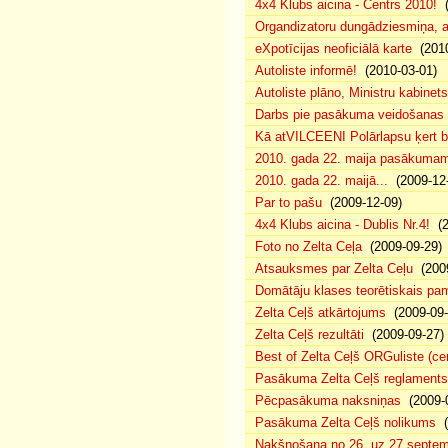
4x4 Klubs aicina - Centrs 2010!
(
Organdizatoru dungādziesmiņa, a
eXpotīcijas neoficiālā karte
(2010
Autoliste informē!
(2010-03-01)
Autoliste plāno, Ministru kabinets
Darbs pie pasākuma veidošanas 
Kā atVILCEENI Polārlapsu ķert b
2010. gada 22. maija pasākumam p
2010. gada 22. maijā...
(2009-12-
Par to pašu
(2009-12-09)
4x4 Klubs aicina - Dublis Nr.4!
(2
Foto no Zelta Ceļa
(2009-09-29)
Atsauksmes par Zelta Ceļu
(2009
Domātāju klases teorētiskais p
Zelta Ceļš atkārtojums
(2009-09-
Zelta Ceļš rezultāti
(2009-09-27)
Best of Zelta Ceļš ORGuliste (ce
Pasākuma Zelta Ceļš reglaments
Pēcpasākuma naksniņas
(2009-0
Pasākuma Zelta Ceļš nolikums
(
Nakšņošana no 26. uz 27.septem