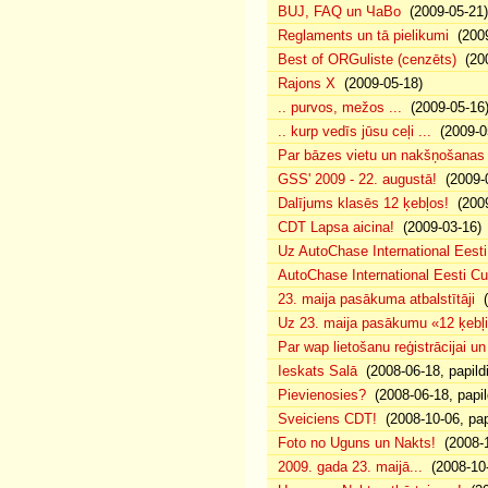
BUJ, FAQ un ЧаВо
(2009-05-21)
Reglaments un tā pielikumi
(2009
Best of ORGuliste (cenzēts)
(200
Rajons X
(2009-05-18)
.. purvos, mežos ...
(2009-05-16
.. kurp vedīs jūsu ceļi ...
(2009-0
Par bāzes vietu un nakšņošanas 
GSS' 2009 - 22. augustā!
(2009-0
Dalījums klasēs 12 ķebļos!
(2009
CDT Lapsa aicina!
(2009-03-16)
Uz AutoChase International Eesti
AutoChase International Eesti Cup'
23. maija pasākuma atbalstītāji
(
Uz 23. maija pasākumu «12 ķebļi»
Par wap lietošanu reģistrācijai u
Ieskats Salā
(2008-06-18, papild
Pievienosies?
(2008-06-18, papil
Sveiciens CDT!
(2008-10-06, pap
Foto no Uguns un Nakts!
(2008-1
2009. gada 23. maijā...
(2008-10-