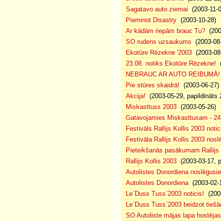
Sagatavo auto ziemai
(2003-11-0
Pieminot Disastry
(2003-10-28)
Ar kādām riepām brauc Tu?
(200
SO rudens uzsaukums
(2003-08-
Ekotūre Rēzekne '2003
(2003-08-
23.08. notiks Ekotūre Rēzekne!
(
NEBRAUC AR AUTO REIBUMĀ!
Pie stūres skaidrā!
(2003-06-27)
Akcija!
(2003-05-29, papildināts 
Miskasttuss 2003
(2003-05-26)
Gatavojamies Miskasttusam - 24
Festivāls Rallijs Kollis 2003 notic
Festivāla Rallijs Kollis 2003 nos
Pieteikšanās pasākumam Rallijs 
Rallijs Kollis 2003
(2003-03-17, p
Autolistes Donordiena noslēgusi
Autolistes Donordiena
(2003-02-
Le`Duss Tuss`2003 noticis!
(2003
Le`Duss Tuss`2003 beidzot tiešām
SO Autoliste mājas lapa hostēj