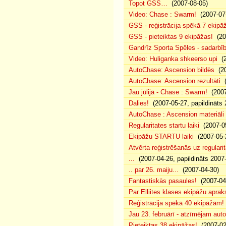
Topot GSS…
(2007-08-05)
Video: Chase : Swarm!
(2007-07
GSS - reģistrācija spēkā 7 ekipā
GSS - pieteiktas 9 ekipāžas!
(20
Gandrīz Sporta Spēles - sadarbīb
Video: Huliganka shkeerso upi
(2
AutoChase: Ascension bildēs
(20
AutoChase: Ascension rezultāti
(
Jau jūlijā - Chase : Swarm!
(2007
Dalies!
(2007-05-27, papildināts 
AutoChase : Ascension materiāli
Regularitates startu laiki
(2007-05
Ekipāžu STARTU laiki
(2007-05-
Atvērta reģistrēšanās uz regularit
...
(2007-04-26, papildināts 2007
.. par 26. maiju...
(2007-04-30)
Fantastiskās pasaules!
(2007-04
Par Elliites klases ekipāžu aprak
Reģistrācija spēkā 40 ekipāžām!
Jau 23. februārī - atzīmējam aut
Pieteiktas 38 ekipāžas!
(2007-02