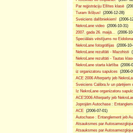
Par reģistrāciju Ellītes klasē
(200
Turam īkšķus!
(2006-12-28)
Sveiciens dalībniekiem!
(2006-12
NekroLane video
(2006-10-31)
2007. gada 26. maijā...
(2006-10-
Speciālais vēstījums no Eidolona
NekroLane fotogrāfijas
(2006-10-
NekroLane rezultāti - Mazohisti
(
NekroLane rezultāti - Tautas klas
NekroLane starta kārtība
(2006-0
iz organizatoru sapulces
(2006-0
ACE 2006 Afterparty jeb NekroL
Sveiciens Calibra.lv un pārējiem 
Iz NekroLane organizatoru sapulc
ACE'2006 Afterparty jeb NekroLa
Joprojām Autochase : Entanglem
ACE
(2006-07-01)
Autochase : Entanglement jeb A
Atsauksmes par Autosamezglojum
Atsauksmes par Autosamezgloju