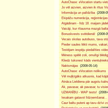
AutoChase: eVocation startu viet
Jo vēl aizvien, aizvien ik rītus 
Informācija un palīdzība
(2008-05
Ekipāžu numerācija, reģistrācijas 
Atgādinam - līdz 18. maijam jādek
Vaicāji, kur rītausma mazgā bal
Bonuskvests svētdienā!
(2008-0
Vecais skolas autobuss, tava s
Pieder saules lēkti mums, vakar
Testējam iespēju piedalīties vide
Mēness spēlē zoli, omulīgi blēd
Kliedz tuksnesī kāds vientuļniek
Naktsmājas
(2008-05-14)
AutoChase: eVocation nolikums
(
Vēl muļķīgāks atkusnis, kad kā
Atnāca Lieldiena pār augstu kalnu
Ak, pavasar, ak pavasar, tu visie
UZMANĪBU - WAP tests!
(2008-
Iesakam gatavot līdzņemšanai...
Caur baltu puteni ap tavu dzīvi 