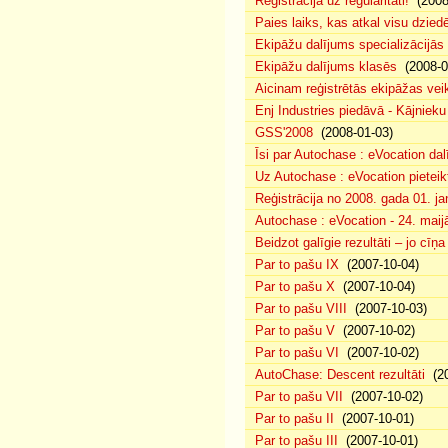
Reģistrācija uz regularitāti!
(2008
Paies laiks, kas atkal visu dzie
Ekipāžu dalījums specializācijās
Ekipāžu dalījums klasēs
(2008-0
Aicinam reģistrētās ekipāžas vei
Enj Industries piedāvā - Kājniek
GSS'2008
(2008-01-03)
Īsi par Autochase : eVocation da
Uz Autochase : eVocation pieteik
Reģistrācija no 2008. gada 01. ja
Autochase : eVocation - 24. maij
Beidzot galīgie rezultāti – jo cīņ
Par to pašu IX
(2007-10-04)
Par to pašu X
(2007-10-04)
Par to pašu VIII
(2007-10-03)
Par to pašu V
(2007-10-02)
Par to pašu VI
(2007-10-02)
AutoChase: Descent rezultāti
(20
Par to pašu VII
(2007-10-02)
Par to pašu II
(2007-10-01)
Par to pašu III
(2007-10-01)