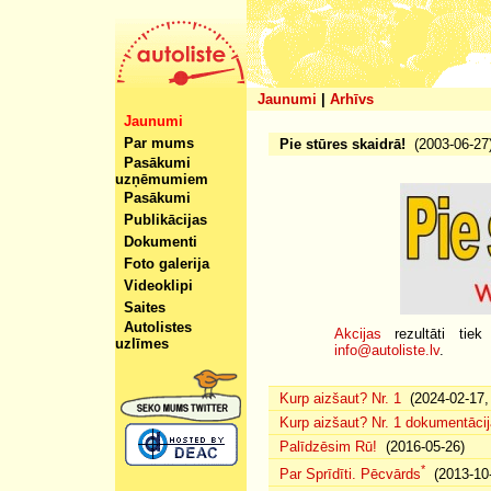
Jaunumi
|
Arhīvs
Jaunumi
Par mums
Pie stūres skaidrā!
(2003-06-27
Pasākumi
uzņēmumiem
Pasākumi
Publikācijas
Dokumenti
Foto galerija
Videoklipi
Saites
Autolistes
Akcijas
rezultāti tie
uzlīmes
info@autoliste.lv
.
Kurp aizšaut? Nr. 1
(2024-02-17, 
Kurp aizšaut? Nr. 1 dokumentācij
Palīdzēsim Rū!
(2016-05-26)
*
Par Sprīdīti. Pēcvārds
(2013-10-