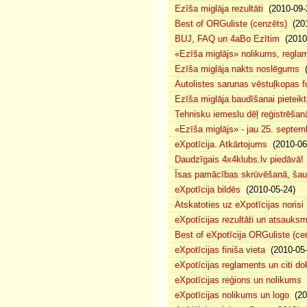
Ezīša miglāja rezultāti
(2010-09-
Best of ORGuliste (cenzēts)
(201
BUJ, FAQ un 4aBo Ezītim
(2010-
«Ezīša miglājs» nolikums, regla
Ezīša miglāja nakts noslēgums
(
Autolistes sarunas vēstuļkopas f
Ezīša miglāja baudīšanai pieteikt
Tehnisku iemeslu dēļ reģistrēša
«Ezīša miglājs» - jau 25. septemb
eXpotīcija. Atkārtojums
(2010-06
Daudzīgais 4x4klubs.lv piedāvā!
Īsas pamācības skrūvēšanā, šau
eXpotīcija bildēs
(2010-05-24)
Atskatoties uz eXpotīcijas norisi
eXpotīcijas rezultāti un atsauks
Best of eXpotīcija ORGuliste (ce
eXpotīcijas finiša vieta
(2010-05-
eXpotīcijas reglaments un citi d
eXpotīcijas reģions un nolikums
(
eXpotīcijas nolikums un logo
(20