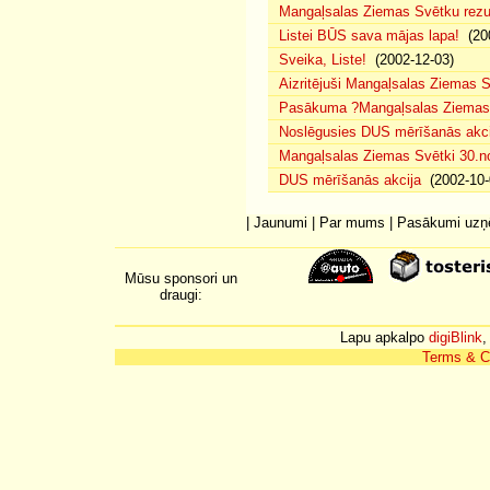
Mangaļsalas Ziemas Svētku rezul
Listei BŪS sava mājas lapa!
(200
Sveika, Liste!
(2002-12-03)
Aizritējuši Mangaļsalas Ziemas S
Pasākuma ?Mangaļsalas Ziemas S
Noslēgusies DUS mērīšanās akci
Mangaļsalas Ziemas Svētki 30.n
DUS mērīšanās akcija
(2002-10-
|
Jaunumi
|
Par mums
|
Pasākumi uz
Mūsu sponsori un
draugi:
Lapu apkalpo
digiBlink
,
Terms & C