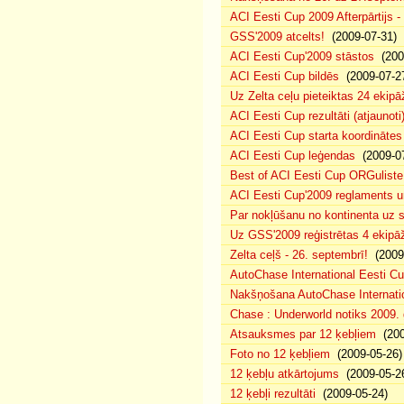
ACI Eesti Cup 2009 Afterpārtijs -
GSS'2009 atcelts!
(2009-07-31)
ACI Eesti Cup'2009 stāstos
(200
ACI Eesti Cup bildēs
(2009-07-2
Uz Zelta ceļu pieteiktas 24 ekipā
ACI Eesti Cup rezultāti (atjaunoti
ACI Eesti Cup starta koordinātes
ACI Eesti Cup leģendas
(2009-07
Best of ACI Eesti Cup ORGuliste
ACI Eesti Cup'2009 reglaments u
Par nokļūšanu no kontinenta uz s
Uz GSS'2009 reģistrētas 4 ekipāž
Zelta ceļš - 26. septembrī!
(2009-
AutoChase International Eesti Cu
Nakšņošana AutoChase Internatio
Chase : Underworld notiks 2009. g
Atsauksmes par 12 ķebļiem
(200
Foto no 12 ķebļiem
(2009-05-26)
12 ķebļu atkārtojums
(2009-05-2
12 ķebļi rezultāti
(2009-05-24)