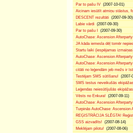
Par to pašu IV
(2007-10-01)
Aicinam iesūtīt atmiņu stāstus, fo
DESCENT rezultāti
(2007-09-30)
Labie vārdi
(2007-09-30)
Par to pašu I
(2007-09-30)
AutoChase: Ascension Afterparty
JA kāda iemesla dēļ tomēr nepied
Startu laiki (iespējamas izmaiņas
AutoChase: Ascension Afterparty
AutoChase: Ascension Afterparty
citāti no leģendām jeb mežs ir īst
Testējam SMS sūtīšanu!
(2007-0
SMS testus neveikušās ekipāža
Leģendas neiesūtījušās ekipāžas
Vēsts no Enkura!
(2007-09-11)
AutoChase: Ascension Afterparty 
Turpinās AutoChase: Ascension Af
REĢISTRĀCIJA SLĒGTA! Reģistr
GSS aizvadīts!
(2007-08-14)
Meklējam pilotu!
(2007-08-06)