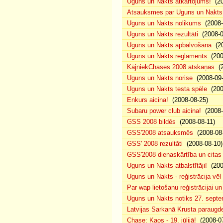
Uguns un Nakts atkārtojums!
(20
Atsauksmes par Uguns un Nakts
Uguns un Nakts nolikums
(2008-0
Uguns un Nakts rezultāti
(2008-0
Uguns un Nakts apbalvošana
(20
Uguns un Nakts reglaments
(200
KājniekChases 2008 atskaņas
(2
Uguns un Nakts norise
(2008-09-
Uguns un Nakts testa spēle
(200
Enkurs aicina!
(2008-08-25)
Subaru power club aicina!
(2008-
GSS 2008 bildēs
(2008-08-11)
GSS'2008 atsauksmēs
(2008-08-
GSS' 2008 rezultāti
(2008-08-10)
GSS'2008 dienaskārtība un citas
Uguns un Nakts atbalstītāji!
(200
Uguns un Nakts - reģistrācija vē
Par wap lietošanu reģistrācijai u
Uguns un Nakts notiks 27. septe
Latvijas Sarkanā Krusta paraug
Chase: Kaos - 19. jūlijā!
(2008-07