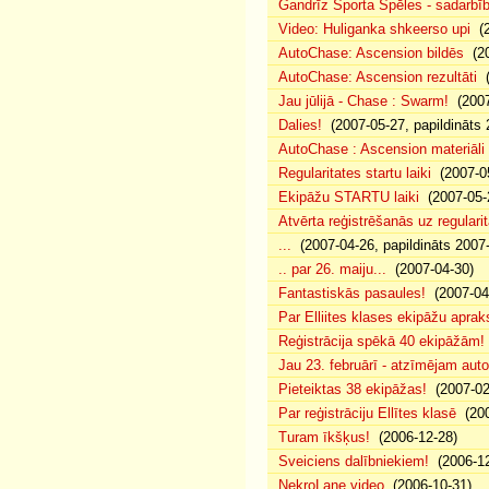
Gandrīz Sporta Spēles - sadarbīb
Video: Huliganka shkeerso upi
(2
AutoChase: Ascension bildēs
(20
AutoChase: Ascension rezultāti
(
Jau jūlijā - Chase : Swarm!
(2007
Dalies!
(2007-05-27, papildināts 
AutoChase : Ascension materiāli
Regularitates startu laiki
(2007-05
Ekipāžu STARTU laiki
(2007-05-
Atvērta reģistrēšanās uz regularit
...
(2007-04-26, papildināts 2007
.. par 26. maiju...
(2007-04-30)
Fantastiskās pasaules!
(2007-04
Par Elliites klases ekipāžu aprak
Reģistrācija spēkā 40 ekipāžām!
Jau 23. februārī - atzīmējam aut
Pieteiktas 38 ekipāžas!
(2007-02
Par reģistrāciju Ellītes klasē
(200
Turam īkšķus!
(2006-12-28)
Sveiciens dalībniekiem!
(2006-12
NekroLane video
(2006-10-31)