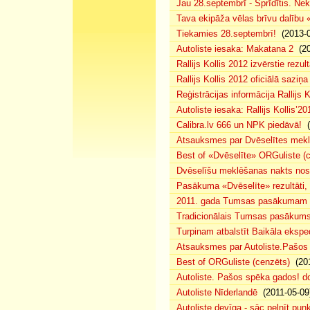
Jau 28.septembrī - Sprīdītis. Nek
Tava ekipāža vēlas brīvu dalību
Tiekamies 28.septembrī!
(2013-0
Autoliste iesaka: Makatana 2
(20
Rallijs Kollis 2012 izvērstie rezult
Rallijs Kollis 2012 oficiālā saziņa
Reģistrācijas informācija Rallijs K
Autoliste iesaka: Rallijs Kollis’20
Calibra.lv 666 un NPK piedāvā!
(
Atsauksmes par Dvēselītes mek
Best of «Dvēselīte» ORGuliste (
Dvēselīšu meklēšanas nakts no
Pasākuma «Dvēselīte» rezultāti,
2011. gada Tumsas pasākumam pi
Tradicionālais Tumsas pasākums 
Turpinam atbalstīt Baikāla eksped
Atsauksmes par Autoliste.Pašos
Best of ORGuliste (cenzēts)
(201
Autoliste. Pašos spēka gados! d
Autoliste Nīderlandē
(2011-05-09
Autoliste devīga - sāc pelnīt punk