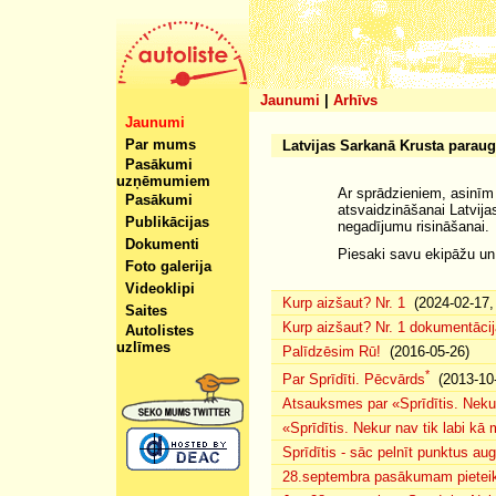
Jaunumi
|
Arhīvs
Jaunumi
Par mums
Latvijas Sarkanā Krusta para
Pasākumi
uzņēmumiem
Ar sprādzieniem, asinīm
Pasākumi
atsvaidzināšanai Latvij
Publikācijas
negadījumu risināšanai.
Dokumenti
Piesaki savu ekipāžu un
Foto galerija
Videoklipi
Kurp aizšaut? Nr. 1
(2024-02-17, 
Saites
Kurp aizšaut? Nr. 1 dokumentācij
Autolistes
uzlīmes
Palīdzēsim Rū!
(2016-05-26)
*
Par Sprīdīti. Pēcvārds
(2013-10-
Atsauksmes par «Sprīdītis. Nekur
«Sprīdītis. Nekur nav tik labi k
Sprīdītis - sāc pelnīt punktus au
28.septembra pasākumam pieteiku