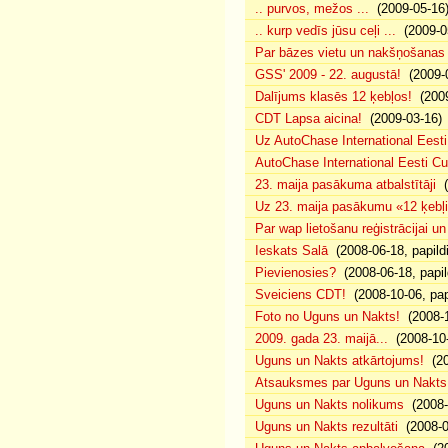
.. purvos, mežos ...
(2009-05-16
.. kurp vedīs jūsu ceļi ...
(2009-0
Par bāzes vietu un nakšņošanas 
GSS' 2009 - 22. augustā!
(2009-0
Dalījums klasēs 12 ķebļos!
(2009
CDT Lapsa aicina!
(2009-03-16)
Uz AutoChase International Eesti
AutoChase International Eesti Cup'
23. maija pasākuma atbalstītāji
(
Uz 23. maija pasākumu «12 ķebļi»
Par wap lietošanu reģistrācijai u
Ieskats Salā
(2008-06-18, papild
Pievienosies?
(2008-06-18, papil
Sveiciens CDT!
(2008-10-06, pap
Foto no Uguns un Nakts!
(2008-1
2009. gada 23. maijā...
(2008-10-
Uguns un Nakts atkārtojums!
(20
Atsauksmes par Uguns un Nakts
Uguns un Nakts nolikums
(2008-0
Uguns un Nakts rezultāti
(2008-0