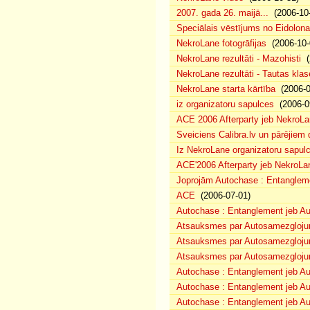
2007. gada 26. maijā...
(2006-10-
Speciālais vēstījums no Eidolona
NekroLane fotogrāfijas
(2006-10-
NekroLane rezultāti - Mazohisti
(
NekroLane rezultāti - Tautas klas
NekroLane starta kārtība
(2006-0
iz organizatoru sapulces
(2006-0
ACE 2006 Afterparty jeb NekroL
Sveiciens Calibra.lv un pārējiem 
Iz NekroLane organizatoru sapulc
ACE'2006 Afterparty jeb NekroLa
Joprojām Autochase : Entanglem
ACE
(2006-07-01)
Autochase : Entanglement jeb A
Atsauksmes par Autosamezglojum
Atsauksmes par Autosamezgloju
Atsauksmes par Autosamezgloju
Autochase : Entanglement jeb Au
Autochase : Entanglement jeb A
Autochase : Entanglement jeb Au