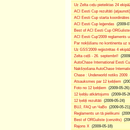
Uz Zelta ceļu pieteiktas 24 ekipā
ACI Eesti Cup rezultāti (atjaunoti
ACI Eesti Cup starta koordinātes
ACI Eesti Cup leģendas
(2009-07
Best of ACI Eesti Cup ORGuliste
ACI Eesti Cup'2009 reglaments u
Par nokļūšanu no kontinenta uz s
Uz GSS'2009 reģistrētas 4 ekipāž
Zelta ceļš - 26. septembrī!
(2009-
AutoChase International Eesti Cu
Nakšņošana AutoChase Internatio
Chase : Underworld notiks 2009. g
Atsauksmes par 12 ķebļiem
(200
Foto no 12 ķebļiem
(2009-05-26)
12 ķebļu atkārtojums
(2009-05-2
12 ķebļi rezultāti
(2009-05-24)
BUJ, FAQ un ЧаВо
(2009-05-21)
Reglaments un tā pielikumi
(2009
Best of ORGuliste (cenzēts)
(200
Rajons X
(2009-05-18)