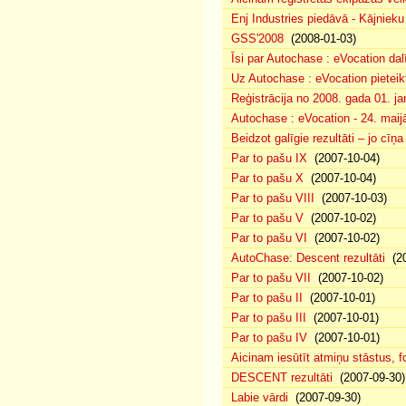
Enj Industries piedāvā - Kājniek
GSS'2008
(2008-01-03)
Īsi par Autochase : eVocation da
Uz Autochase : eVocation pieteik
Reģistrācija no 2008. gada 01. ja
Autochase : eVocation - 24. maij
Beidzot galīgie rezultāti – jo cīņ
Par to pašu IX
(2007-10-04)
Par to pašu X
(2007-10-04)
Par to pašu VIII
(2007-10-03)
Par to pašu V
(2007-10-02)
Par to pašu VI
(2007-10-02)
AutoChase: Descent rezultāti
(20
Par to pašu VII
(2007-10-02)
Par to pašu II
(2007-10-01)
Par to pašu III
(2007-10-01)
Par to pašu IV
(2007-10-01)
Aicinam iesūtīt atmiņu stāstus, fo
DESCENT rezultāti
(2007-09-30)
Labie vārdi
(2007-09-30)