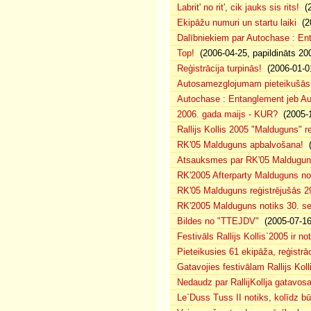
Labrit' no rit', cik jauks sis rits!
(2
Ekipāžu numuri un startu laiki
(20
Dalībniekiem par Autochase : E
Top!
(2006-04-25, papildināts 20
Reģistrācija turpinās!
(2006-01-0
Autosamezglojumam pieteikušās
Autochase : Entanglement jeb A
2006. gada maijs - KUR?
(2005-1
Rallijs Kollis 2005 "Malduguns" re
RK'05 Malduguns apbalvošana!
(
Atsauksmes par RK'05 Maldugu
RK'2005 Afterparty Malduguns n
RK'05 Malduguns reģistrējušās 2
RK'2005 Malduguns notiks 30. se
Bildes no "TTEJDV"
(2005-07-16
Festivāls Rallijs Kollis`2005 ir not
Pieteikusies 61 ekipāža, reģistrāc
Gatavojies festivālam Rallijs Koll
Nedaudz par RallijKollja gatavos
Le`Duss Tuss II notiks, kolīdz b