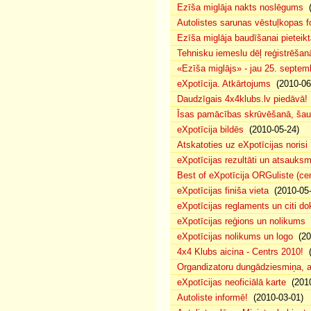
Ezīša miglāja nakts noslēgums
(
Autolistes sarunas vēstuļkopas f
Ezīša miglāja baudīšanai pieteikt
Tehnisku iemeslu dēļ reģistrēša
«Ezīša miglājs» - jau 25. septemb
eXpotīcija. Atkārtojums
(2010-06
Daudzīgais 4x4klubs.lv piedāvā!
Īsas pamācības skrūvēšanā, šau
eXpotīcija bildēs
(2010-05-24)
Atskatoties uz eXpotīcijas norisi
eXpotīcijas rezultāti un atsauks
Best of eXpotīcija ORGuliste (ce
eXpotīcijas finiša vieta
(2010-05-
eXpotīcijas reglaments un citi d
eXpotīcijas reģions un nolikums
(
eXpotīcijas nolikums un logo
(20
4x4 Klubs aicina - Centrs 2010!
(
Organdizatoru dungādziesmiņa, a
eXpotīcijas neoficiālā karte
(2010
Autoliste informē!
(2010-03-01)