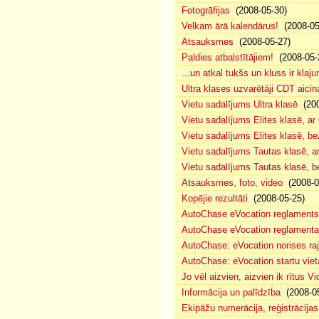
Fotogrāfijas
(2008-05-30)
Velkam ārā kalendārus!
(2008-05
Atsauksmes
(2008-05-27)
Paldies atbalstītājiem!
(2008-05-
...un atkal tukšs un kluss ir klaj
Ultra klases uzvarētāji CDT aicin
Vietu sadalījums Ultra klasē
(200
Vietu sadalījums Elites klasē, a
Vietu sadalījums Elites klasē, 
Vietu sadalījums Tautas klasē, 
Vietu sadalījums Tautas klasē, 
Atsauksmes, foto, video
(2008-0
Kopējie rezultāti
(2008-05-25)
AutoChase eVocation reglaments
AutoChase eVocation reglamenta 
AutoChase: eVocation norises ra
AutoChase: eVocation startu viet
Jo vēl aizvien, aizvien ik rītus 
Informācija un palīdzība
(2008-05
Ekipāžu numerācija, reģistrācijas 