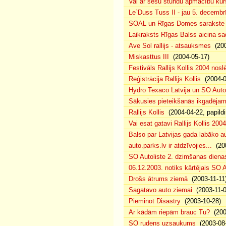
Vai ar sešu stundu apmācību kur
Le`Duss Tuss II - jau 5. decembr
SOAL un Rīgas Domes sarakste pa
Laikraksts Rīgas Balss aicina sa
Ave Sol rallijs - atsauksmes
(200
Miskasttus III
(2004-05-17)
Festivāls Rallijs Kollis 2004 nosl
Reģistrācija Rallijs Kollis
(2004-04
Hydro Texaco Latvija un SO Autoli
Sākusies pieteikšanās ikgadējam 
Rallijs Kollis
(2004-04-22, papildi
Vai esat gatavi Rallijs Kollis 200
Balso par Latvijas gada labāko au
auto.parks.lv ir atdzīvojies...
(200
SO Autoliste 2. dzimšanas dien
06.12.2003. notiks kārtējais SO 
Drošs ātrums ziemā
(2003-11-11
Sagatavo auto ziemai
(2003-11-0
Pieminot Disastry
(2003-10-28)
Ar kādām riepām brauc Tu?
(200
SO rudens uzsaukums
(2003-08-