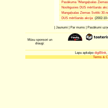
Pasākuma ?Mangaļsalas Ziemas S
Noslēgusies DUS mērīšanās akci
Mangaļsalas Ziemas Svētki 30.n
DUS mērīšanās akcija
(2002-10-
|
Jaunumi
|
Par mums
|
Pasākumi uz
Mūsu sponsori un
draugi:
Lapu apkalpo
digiBlink
,
Terms & C