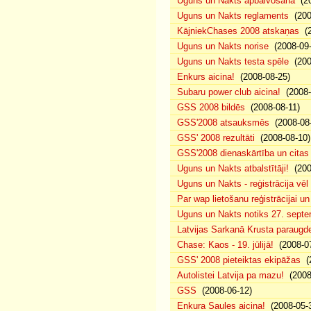
Uguns un Nakts apbalvošana
(20
Uguns un Nakts reglaments
(200
KājniekChases 2008 atskaņas
(2
Uguns un Nakts norise
(2008-09-
Uguns un Nakts testa spēle
(200
Enkurs aicina!
(2008-08-25)
Subaru power club aicina!
(2008-
GSS 2008 bildēs
(2008-08-11)
GSS'2008 atsauksmēs
(2008-08-
GSS' 2008 rezultāti
(2008-08-10)
GSS'2008 dienaskārtība un citas
Uguns un Nakts atbalstītāji!
(200
Uguns un Nakts - reģistrācija vē
Par wap lietošanu reģistrācijai u
Uguns un Nakts notiks 27. septe
Latvijas Sarkanā Krusta paraug
Chase: Kaos - 19. jūlijā!
(2008-07
GSS' 2008 pieteiktas ekipāžas
(2
Autolistei Latvija pa mazu!
(2008
GSS
(2008-06-12)
Enkura Saules aicina!
(2008-05-