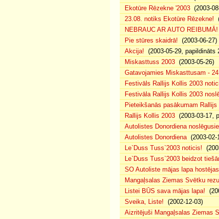
Ekotūre Rēzekne '2003
(2003-08-
23.08. notiks Ekotūre Rēzekne!
(
NEBRAUC AR AUTO REIBUMĀ!
Pie stūres skaidrā!
(2003-06-27)
Akcija!
(2003-05-29, papildināts 
Miskasttuss 2003
(2003-05-26)
Gatavojamies Miskasttusam - 24
Festivāls Rallijs Kollis 2003 notic
Festivāla Rallijs Kollis 2003 nos
Pieteikšanās pasākumam Rallijs 
Rallijs Kollis 2003
(2003-03-17, p
Autolistes Donordiena noslēgusi
Autolistes Donordiena
(2003-02-
Le`Duss Tuss`2003 noticis!
(2003
Le`Duss Tuss`2003 beidzot tiešām
SO Autoliste mājas lapa hostēj
Mangaļsalas Ziemas Svētku rezul
Listei BŪS sava mājas lapa!
(200
Sveika, Liste!
(2002-12-03)
Aizritējuši Mangaļsalas Ziemas S