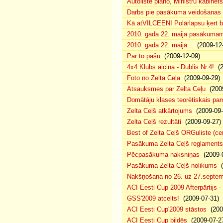
Autoliste plāno, Ministru kabinets
Darbs pie pasākuma veidošanas 
Kā atVILCEENI Polārlapsu ķert b
2010. gada 22. maija pasākumam p
2010. gada 22. maijā...
(2009-12-
Par to pašu
(2009-12-09)
4x4 Klubs aicina - Dublis Nr.4!
(2
Foto no Zelta Ceļa
(2009-09-29)
Atsauksmes par Zelta Ceļu
(2009
Domātāju klases teorētiskais p
Zelta Ceļš atkārtojums
(2009-09-
Zelta Ceļš rezultāti
(2009-09-27)
Best of Zelta Ceļš ORGuliste (ce
Pasākuma Zelta Ceļš reglaments
Pēcpasākuma naksniņas
(2009-0
Pasākuma Zelta Ceļš nolikums
(
Nakšņošana no 26. uz 27.septem
ACI Eesti Cup 2009 Afterpārtijs -
GSS'2009 atcelts!
(2009-07-31)
ACI Eesti Cup'2009 stāstos
(200
ACI Eesti Cup bildēs
(2009-07-2