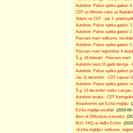
Autoliste. Pašos spēka gados! 4. 
CDT un fillmore ceļos uz Baikālu
Stāsts no CDT - par 3. priekšspēl
Autoliste. Pašos spēka gados! 3.
Autoliste. Pašos spēka gados! 2. 
Piezvani man! nolikums, rezultāt
Autoliste. Pašos spēka gados! 1.
Piezvani man! reģistrētas 8 ekip
Š.g. 19.februārī - Piezvani man!
(
Autoliste savā 10.gadā devīga - s
Autoliste. Pašos spēka gados! pie
Jau 11.decembrī - CDT Lapsas Go
Autoliste. Pašos spēka gados! no
Š.g. 13.decembrī notiks Latvijas
Autoliste iesaka - CDT Kartogrāf
Atsauksmes par Ezīša miglāju
(2
Ezīša miglāja rezultāti
(2010-09-
Best of ORGuliste (cenzēts)
(201
BUJ, FAQ un 4aBo Ezītim
(2010-
«Ezīša miglājs» nolikums, regla