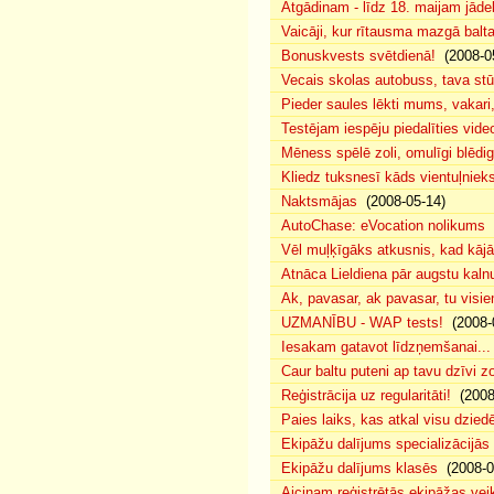
Atgādinam - līdz 18. maijam jādek
Vaicāji, kur rītausma mazgā bal
Bonuskvests svētdienā!
(2008-0
Vecais skolas autobuss, tava s
Pieder saules lēkti mums, vakar
Testējam iespēju piedalīties vide
Mēness spēlē zoli, omulīgi blēd
Kliedz tuksnesī kāds vientuļniek
Naktsmājas
(2008-05-14)
AutoChase: eVocation nolikums
(
Vēl muļķīgāks atkusnis, kad kā
Atnāca Lieldiena pār augstu kalnu
Ak, pavasar, ak pavasar, tu visie
UZMANĪBU - WAP tests!
(2008-
Iesakam gatavot līdzņemšanai...
Caur baltu puteni ap tavu dzīvi 
Reģistrācija uz regularitāti!
(2008
Paies laiks, kas atkal visu dzie
Ekipāžu dalījums specializācijās
Ekipāžu dalījums klasēs
(2008-0
Aicinam reģistrētās ekipāžas vei