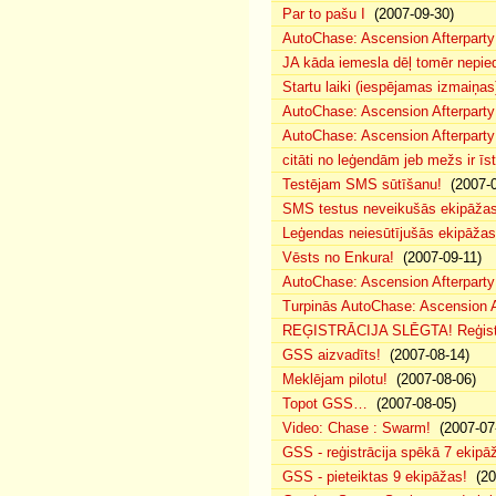
Par to pašu I
(2007-09-30)
AutoChase: Ascension Afterparty
JA kāda iemesla dēļ tomēr nepied
Startu laiki (iespējamas izmaiņas
AutoChase: Ascension Afterparty
AutoChase: Ascension Afterparty
citāti no leģendām jeb mežs ir īst
Testējam SMS sūtīšanu!
(2007-0
SMS testus neveikušās ekipāža
Leģendas neiesūtījušās ekipāžas
Vēsts no Enkura!
(2007-09-11)
AutoChase: Ascension Afterparty 
Turpinās AutoChase: Ascension Af
REĢISTRĀCIJA SLĒGTA! Reģistr
GSS aizvadīts!
(2007-08-14)
Meklējam pilotu!
(2007-08-06)
Topot GSS…
(2007-08-05)
Video: Chase : Swarm!
(2007-07
GSS - reģistrācija spēkā 7 ekipā
GSS - pieteiktas 9 ekipāžas!
(20