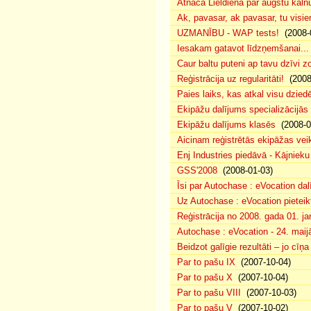
Atnāca Lieldiena pār augstu kalnu
Ak, pavasar, ak pavasar, tu visie
UZMANĪBU - WAP tests!
(2008-
Iesakam gatavot līdzņemšanai...
Caur baltu puteni ap tavu dzīvi 
Reģistrācija uz regularitāti!
(2008
Paies laiks, kas atkal visu dzie
Ekipāžu dalījums specializācijās
Ekipāžu dalījums klasēs
(2008-0
Aicinam reģistrētās ekipāžas vei
Enj Industries piedāvā - Kājniek
GSS'2008
(2008-01-03)
Īsi par Autochase : eVocation da
Uz Autochase : eVocation pieteik
Reģistrācija no 2008. gada 01. ja
Autochase : eVocation - 24. maij
Beidzot galīgie rezultāti – jo cīņ
Par to pašu IX
(2007-10-04)
Par to pašu X
(2007-10-04)
Par to pašu VIII
(2007-10-03)
Par to pašu V
(2007-10-02)