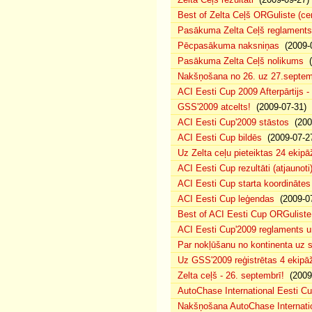
Best of Zelta Ceļš ORGuliste (ce
Pasākuma Zelta Ceļš reglaments
Pēcpasākuma naksniņas
(2009-0
Pasākuma Zelta Ceļš nolikums
(
Nakšņošana no 26. uz 27.septem
ACI Eesti Cup 2009 Afterpārtijs -
GSS'2009 atcelts!
(2009-07-31)
ACI Eesti Cup'2009 stāstos
(200
ACI Eesti Cup bildēs
(2009-07-2
Uz Zelta ceļu pieteiktas 24 ekipā
ACI Eesti Cup rezultāti (atjaunoti
ACI Eesti Cup starta koordinātes
ACI Eesti Cup leģendas
(2009-07
Best of ACI Eesti Cup ORGuliste
ACI Eesti Cup'2009 reglaments u
Par nokļūšanu no kontinenta uz s
Uz GSS'2009 reģistrētas 4 ekipāž
Zelta ceļš - 26. septembrī!
(2009-
AutoChase International Eesti Cu
Nakšņošana AutoChase Internatio