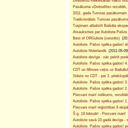
Dvēselīšu meklēšanas nakts no
Pasākuma «Dvēselīte» rezultāti,
2011. gada Tumsas pasākumam pi
Tradicionālais Tumsas pasākums 
Turpinam atbalstīt Baikāla eksped
Atsauksmes par Autoliste.Pašos
Best of ORGuliste (cenzēts)
(201
Autoliste. Pašos spēka gados! d
Autoliste Nīderlandē
(2011-05-09
Autoliste devīga - sāc pelnīt punk
Autoliste. Pašos spēka gados! 4. 
CDT un fillmore ceļos uz Baikālu
Stāsts no CDT - par 3. priekšspēl
Autoliste. Pašos spēka gados! 3.
Autoliste. Pašos spēka gados! 2. 
Piezvani man! nolikums, rezultāt
Autoliste. Pašos spēka gados! 1.
Piezvani man! reģistrētas 8 ekip
Š.g. 19.februārī - Piezvani man!
(
Autoliste savā 10.gadā devīga - s
Autoliste. Pašos spēka gados! pie