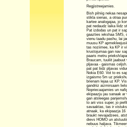
Regjistreejamies.
Bish pilniig nekaa nesa
stikla sienas, a otraa p
kartee analogajaa, jo kom
pat nedaudz laika liidz 
Pat izdodas un pat ir s
gaazties iekshaa SMS, da
vienu taadu pashu, lai ja
muusu KP apmekleejusii 
tas noziimee, ka KP ir 
krustojumaa gan nav sap
paaris metru prieksh/apa
Braucam, tuuliit jaabuut 
pljavaa - gaismas celjsh.
pat pat liidz pljavas vid
Nokia E60. Vot to es sapr
izgaismo 5m uz priekshu.
brienam lejaa uz KP. Vi
gandriiz aizmirsaam liel
Nopriecaajamies un nafi
ekipaazju jau sanaak ar 
gan atsleegas panjemshan
to arii viss super, jo pi
savaaktas, tas ir vistuk
atnaak, ka ekipaazja 16 
braukt nevajadzees, atst
dievs HOMO un atstuutiij
nebuus haljava. Tikmeer 