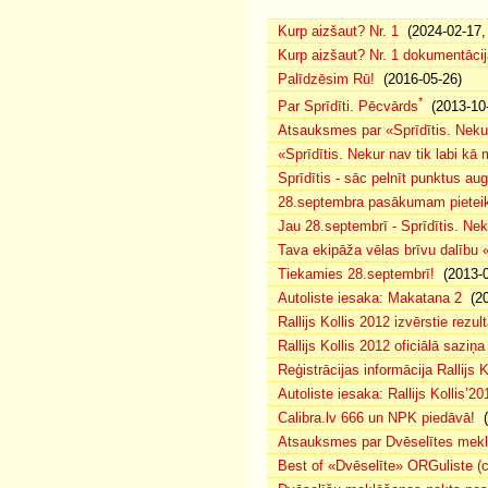
Kurp aizšaut? Nr. 1
(2024-02-17, 
Kurp aizšaut? Nr. 1 dokumentācij
Palīdzēsim Rū!
(2016-05-26)
*
Par Sprīdīti. Pēcvārds
(2013-10-
Atsauksmes par «Sprīdītis. Nekur
«Sprīdītis. Nekur nav tik labi k
Sprīdītis - sāc pelnīt punktus au
28.septembra pasākumam pieteiku
Jau 28.septembrī - Sprīdītis. Nek
Tava ekipāža vēlas brīvu dalību
Tiekamies 28.septembrī!
(2013-0
Autoliste iesaka: Makatana 2
(20
Rallijs Kollis 2012 izvērstie rezult
Rallijs Kollis 2012 oficiālā saziņa
Reģistrācijas informācija Rallijs K
Autoliste iesaka: Rallijs Kollis’20
Calibra.lv 666 un NPK piedāvā!
(
Atsauksmes par Dvēselītes mek
Best of «Dvēselīte» ORGuliste (