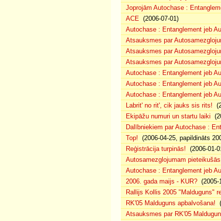
Joprojām Autochase : Entanglem
ACE
(2006-07-01)
Autochase : Entanglement jeb A
Atsauksmes par Autosamezglojum
Atsauksmes par Autosamezgloju
Atsauksmes par Autosamezgloju
Autochase : Entanglement jeb Au
Autochase : Entanglement jeb A
Autochase : Entanglement jeb Au
Labrit' no rit', cik jauks sis rits!
(2
Ekipāžu numuri un startu laiki
(20
Dalībniekiem par Autochase : E
Top!
(2006-04-25, papildināts 20
Reģistrācija turpinās!
(2006-01-0
Autosamezglojumam pieteikušās
Autochase : Entanglement jeb A
2006. gada maijs - KUR?
(2005-1
Rallijs Kollis 2005 "Malduguns" re
RK'05 Malduguns apbalvošana!
(
Atsauksmes par RK'05 Maldugu