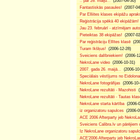
.. par 26. maiju...
(2007-04-30)
Fantastiskās pasaules!
(2007-04
Par Elliites klases ekipāžu aprak
Reģistrācija spēkā 40 ekipāžām!
Jau 23. februārī - atzīmējam aut
Pieteiktas 38 ekipāžas!
(2007-02
Par reģistrāciju Ellītes klasē
(200
Turam īkšķus!
(2006-12-28)
Sveiciens dalībniekiem!
(2006-12
NekroLane video
(2006-10-31)
2007. gada 26. maijā...
(2006-10-
Speciālais vēstījums no Eidolona
NekroLane fotogrāfijas
(2006-10-
NekroLane rezultāti - Mazohisti
(
NekroLane rezultāti - Tautas klas
NekroLane starta kārtība
(2006-0
iz organizatoru sapulces
(2006-0
ACE 2006 Afterparty jeb NekroL
Sveiciens Calibra.lv un pārējiem 
Iz NekroLane organizatoru sapulc
ACE'2006 Afterparty jeb NekroLa