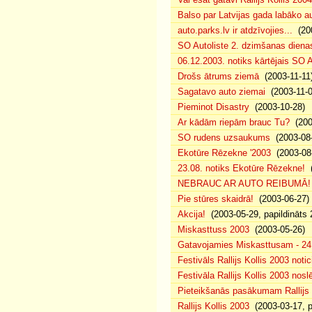
Balso par Latvijas gada labāko au
auto.parks.lv ir atdzīvojies...
(200
SO Autoliste 2. dzimšanas dien
06.12.2003. notiks kārtējais SO 
Drošs ātrums ziemā
(2003-11-11
Sagatavo auto ziemai
(2003-11-0
Pieminot Disastry
(2003-10-28)
Ar kādām riepām brauc Tu?
(200
SO rudens uzsaukums
(2003-08-
Ekotūre Rēzekne '2003
(2003-08-
23.08. notiks Ekotūre Rēzekne!
(
NEBRAUC AR AUTO REIBUMĀ!
Pie stūres skaidrā!
(2003-06-27)
Akcija!
(2003-05-29, papildināts 
Miskasttuss 2003
(2003-05-26)
Gatavojamies Miskasttusam - 24
Festivāls Rallijs Kollis 2003 notic
Festivāla Rallijs Kollis 2003 nos
Pieteikšanās pasākumam Rallijs 
Rallijs Kollis 2003
(2003-03-17, p