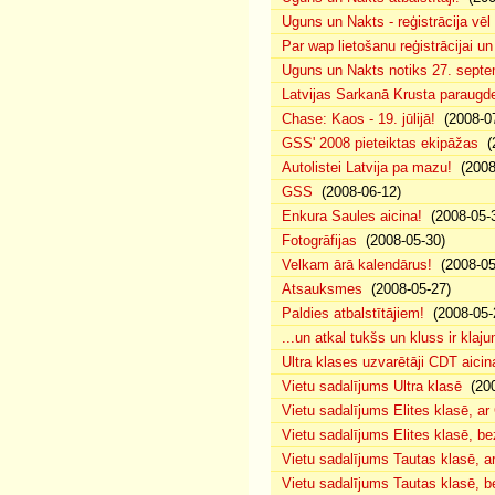
Uguns un Nakts - reģistrācija vē
Par wap lietošanu reģistrācijai u
Uguns un Nakts notiks 27. septe
Latvijas Sarkanā Krusta paraug
Chase: Kaos - 19. jūlijā!
(2008-07
GSS' 2008 pieteiktas ekipāžas
(2
Autolistei Latvija pa mazu!
(2008
GSS
(2008-06-12)
Enkura Saules aicina!
(2008-05-
Fotogrāfijas
(2008-05-30)
Velkam ārā kalendārus!
(2008-05
Atsauksmes
(2008-05-27)
Paldies atbalstītājiem!
(2008-05-
...un atkal tukšs un kluss ir klaj
Ultra klases uzvarētāji CDT aicin
Vietu sadalījums Ultra klasē
(200
Vietu sadalījums Elites klasē, a
Vietu sadalījums Elites klasē, 
Vietu sadalījums Tautas klasē, 
Vietu sadalījums Tautas klasē, 