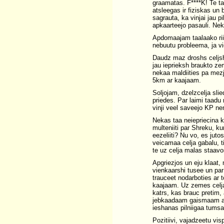
graamatas. F****K! Te ta
atsleegas ir fiziskas un
sagrauta, ka vinjai jau p
apkaarteejo pasauli. Neku
Apdomaajam taalaako riici
nebuutu probleema, ja vie
Daudz maz droshs celjsh 
jau ieprieksh braukto ze
nekaa maldiities pa mezj
5km ar kaajaam.
Soljojam, dzelzcelja slie
priedes. Par laimi taad
vinji veel saveejo KP n
Nekas taa neiepriecina k
multeniiti par Shreku, k
eezeliiti? Nu vo, es juto
veicamaa celja gabalu, ti
te uz celja malas staavo
Apgriezjos un eju klaat, 
vienkaarshi tusee un par
trauceet nodarboties ar to
kaajaam. Uz zemes celja i
katrs, kas brauc pretim, 
jebkaadaam gaismaam ar 
ieshanas pilniigaa tumsaa
Pozitiivi, vajadzeetu vis