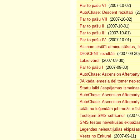
Par to pašu VI
(2007-10-02)
AutoChase: Descent rezultāti
(20
Par to pašu VII
(2007-10-02)
Par to pašu II
(2007-10-01)
Par to pašu III
(2007-10-01)
Par to pašu IV
(2007-10-01)
Aicinam iesūtīt atmiņu stāstus, fo
DESCENT rezultāti
(2007-09-30)
Labie vārdi
(2007-09-30)
Par to pašu I
(2007-09-30)
AutoChase: Ascension Afterparty
JA kāda iemesla dēļ tomēr nepied
Startu laiki (iespējamas izmaiņas
AutoChase: Ascension Afterparty
AutoChase: Ascension Afterparty
citāti no leģendām jeb mežs ir īst
Testējam SMS sūtīšanu!
(2007-0
SMS testus neveikušās ekipāža
Leģendas neiesūtījušās ekipāžas
Vēsts no Enkura!
(2007-09-11)