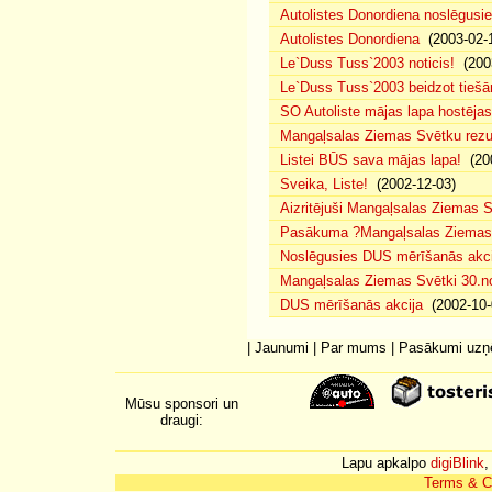
Autolistes Donordiena noslēgusi
Autolistes Donordiena
(2003-02-
Le`Duss Tuss`2003 noticis!
(2003
Le`Duss Tuss`2003 beidzot tiešām
SO Autoliste mājas lapa hostēj
Mangaļsalas Ziemas Svētku rezul
Listei BŪS sava mājas lapa!
(200
Sveika, Liste!
(2002-12-03)
Aizritējuši Mangaļsalas Ziemas S
Pasākuma ?Mangaļsalas Ziemas S
Noslēgusies DUS mērīšanās akci
Mangaļsalas Ziemas Svētki 30.n
DUS mērīšanās akcija
(2002-10-
|
Jaunumi
|
Par mums
|
Pasākumi uz
Mūsu sponsori un
draugi:
Lapu apkalpo
digiBlink
,
Terms & C