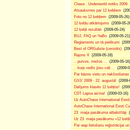
Chase : Underworld notiks 2009. g
Atsauksmes par 12 ķebļiem
(200
Foto no 12 ķebļiem
(2009-05-26)
12 ķebļu atkārtojums
(2009-05-2
12 ķebļi rezultāti
(2009-05-24)
BUJ, FAQ un ЧаВо
(2009-05-21)
Reglaments un tā pielikumi
(2009
Best of ORGuliste (cenzēts)
(200
Rajons X
(2009-05-18)
.. purvos, mežos ...
(2009-05-16
.. kurp vedīs jūsu ceļi ...
(2009-0
Par bāzes vietu un nakšņošanas 
GSS' 2009 - 22. augustā!
(2009-0
Dalījums klasēs 12 ķebļos!
(2009
CDT Lapsa aicina!
(2009-03-16)
Uz AutoChase International Eesti
AutoChase International Eesti Cup'
23. maija pasākuma atbalstītāji
(
Uz 23. maija pasākumu «12 ķebļi»
Par wap lietošanu reģistrācijai u