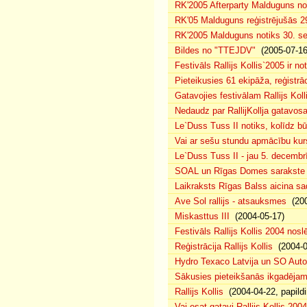
RK'2005 Afterparty Malduguns n
RK'05 Malduguns reģistrējušās 2
RK'2005 Malduguns notiks 30. se
Bildes no "TTEJDV"
(2005-07-16
Festivāls Rallijs Kollis`2005 ir not
Pieteikusies 61 ekipāža, reģistrāc
Gatavojies festivālam Rallijs Koll
Nedaudz par RallijKollja gatavos
Le`Duss Tuss II notiks, kolīdz b
Vai ar sešu stundu apmācību kur
Le`Duss Tuss II - jau 5. decembr
SOAL un Rīgas Domes sarakste pa
Laikraksts Rīgas Balss aicina sa
Ave Sol rallijs - atsauksmes
(200
Miskasttus III
(2004-05-17)
Festivāls Rallijs Kollis 2004 nosl
Reģistrācija Rallijs Kollis
(2004-04
Hydro Texaco Latvija un SO Autoli
Sākusies pieteikšanās ikgadējam 
Rallijs Kollis
(2004-04-22, papildi
Vai esat gatavi Rallijs Kollis 200