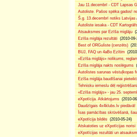
Jau 11.decembrī - CDT Lapsas Go
Autoliste. Pašos spēka gados! no
Š.g. 13.decembrī notiks Latvijas
Autoliste iesaka - CDT Kartogrāf
Atsauksmes par Ezīša miglāju
(2
Ezīša miglāja rezultāti
(2010-09-
Best of ORGuliste (cenzēts)
(201
BUJ, FAQ un 4aBo Ezītim
(2010-
«Ezīša miglājs» nolikums, regla
Ezīša miglāja nakts noslēgums
(
Autolistes sarunas vēstuļkopas f
Ezīša miglāja baudīšanai pieteikt
Tehnisku iemeslu dēļ reģistrēša
«Ezīša miglājs» - jau 25. septemb
eXpotīcija. Atkārtojums
(2010-06
Daudzīgais 4x4klubs.lv piedāvā!
Īsas pamācības skrūvēšanā, šau
eXpotīcija bildēs
(2010-05-24)
Atskatoties uz eXpotīcijas norisi
eXpotīcijas rezultāti un atsauks