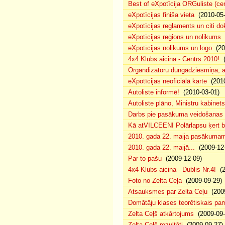
Best of eXpotīcija ORGuliste (ce
eXpotīcijas finiša vieta
(2010-05-
eXpotīcijas reglaments un citi d
eXpotīcijas reģions un nolikums
(
eXpotīcijas nolikums un logo
(20
4x4 Klubs aicina - Centrs 2010!
(
Organdizatoru dungādziesmiņa, a
eXpotīcijas neoficiālā karte
(2010
Autoliste informē!
(2010-03-01)
Autoliste plāno, Ministru kabinets
Darbs pie pasākuma veidošanas 
Kā atVILCEENI Polārlapsu ķert b
2010. gada 22. maija pasākumam p
2010. gada 22. maijā...
(2009-12-
Par to pašu
(2009-12-09)
4x4 Klubs aicina - Dublis Nr.4!
(2
Foto no Zelta Ceļa
(2009-09-29)
Atsauksmes par Zelta Ceļu
(2009
Domātāju klases teorētiskais p
Zelta Ceļš atkārtojums
(2009-09-
Zelta Ceļš rezultāti
(2009-09-27)