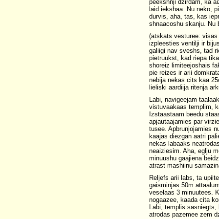
peekshnji dzirdam, ka a
laid iekshaa. Nu neko, pie
durvis, aha, tas, kas iep
shnaacoshu skanju. Nu ba
(atskats vesturee: visas
izpleesties ventilji ir b
galiigi nav sveshs, tad
pietruukst, kad riepa ti
shoreiz limiteejoshais fa
pie reizes ir arii domkra
nebija nekas cits kaa 25c
lieliski aardiija ritenja a
Labi, navigeejam taalaa
vistuvaakaas templim, kaa
Izstaastaam beedu staast
apjautaajamies par virzi
tusee. Apbrunjojamies nu
kaajas diezgan aatri pa
nekas labaaks neatrodas,
neaiziesim. Aha, eglju me
minuushu gaajiena beidzo
atrast mashiinu samazina
Reljefs arii labs, ta up
gaisminjas 50m attaalumaa
veselaas 3 minuutees. K
nogaazee, kaada cita koma
Labi, templis sasniegts, 
atrodas pazemee zem dzel