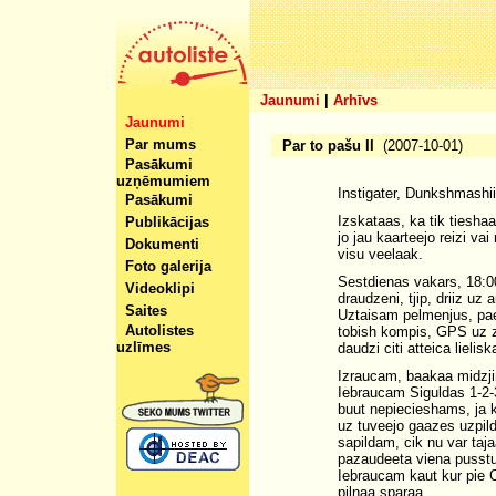
Jaunumi
|
Arhīvs
Jaunumi
Par mums
Par to pašu II
(2007-10-01)
Pasākumi
uzņēmumiem
Instigater, Dunkshmashi
Pasākumi
Izskataas, ka tik tiesha
Publikācijas
jo jau kaarteejo reizi va
Dokumenti
visu veelaak.
Foto galerija
Sestdienas vakars, 18:0
Videoklipi
draudzeni, tjip, driiz u
Saites
Uztaisam pelmenjus, pae
Autolistes
tobish kompis, GPS uz zi
uzlīmes
daudzi citi atteica liel
Izraucam, baakaa midzji
Iebraucam Siguldas 1-2-3
buut nepiecieshams, ja k
uz tuveejo gaazes uzpilde
sapildam, cik nu var taj
pazaudeeta viena pusstun
Iebraucam kaut kur pie 
pilnaa sparaa.