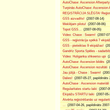
AutoChase: Ascension Afterparty 
Turpinās AutoChase: Ascension Af
REĢISTRĀCIJA SLĒGTA! Reģistr
GSS aizvadīts!
(2007-08-14)
Meklējam pilotu!
(2007-08-06)
Topot GSS…
(2007-08-05)
Video: Chase : Swarm!
(2007-07
GSS - reģistrācija spēkā 7 ekipā
GSS - pieteiktas 9 ekipāžas!
(20
Gandrīz Sporta Spēles - sadarbīb
Video: Huliganka shkeerso upi
(2
AutoChase: Ascension bildēs
(20
AutoChase: Ascension rezultāti
(
Jau jūlijā - Chase : Swarm!
(2007
Dalies!
(2007-05-27, papildināts 
AutoChase : Ascension materiāli
Regularitates startu laiki
(2007-05
Ekipāžu STARTU laiki
(2007-05-
Atvērta reģistrēšanās uz regularit
...
(2007-04-26, papildināts 2007