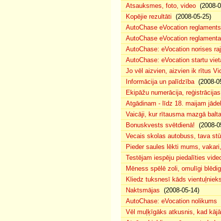
Atsauksmes, foto, video
(2008-0
Kopējie rezultāti
(2008-05-25)
AutoChase eVocation reglaments
AutoChase eVocation reglamenta 
AutoChase: eVocation norises ra
AutoChase: eVocation startu viet
Jo vēl aizvien, aizvien ik rītus 
Informācija un palīdzība
(2008-05
Ekipāžu numerācija, reģistrācijas 
Atgādinam - līdz 18. maijam jādek
Vaicāji, kur rītausma mazgā bal
Bonuskvests svētdienā!
(2008-0
Vecais skolas autobuss, tava s
Pieder saules lēkti mums, vakar
Testējam iespēju piedalīties vide
Mēness spēlē zoli, omulīgi blēd
Kliedz tuksnesī kāds vientuļniek
Naktsmājas
(2008-05-14)
AutoChase: eVocation nolikums
(
Vēl muļķīgāks atkusnis, kad kā