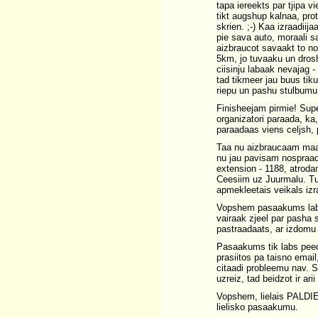
tapa iereekts par tjipa v
tikt augshup kalnaa, pro
skrien. ;-) Kaa izraadiija
pie sava auto, moraali sa
aizbraucot savaakt to nol
5km, jo tuvaaku un drosh
ciisinju labaak nevajag -
tad tikmeer jau buus tik
riepu un pashu stulbumu,
Finisheejam pirmie! Super
organizatori paraada, ka
paraadaas viens celjsh, p
Taa nu aizbraucaam maaj
nu jau pavisam nospraa
extension - 1188, atroda
Ceesiim uz Juurmalu. Tur 
apmekleetais veikals izr
Vopshem pasaakums labs,
vairaak zjeel par pasha s
pastraadaats, ar izdomu
Pasaakums tik labs peec
prasiitos pa taisno emai
citaadi probleemu nav. S
uzreiz, tad beidzot ir ari
Vopshem, lielais PALDI
lielisko pasaakumu.