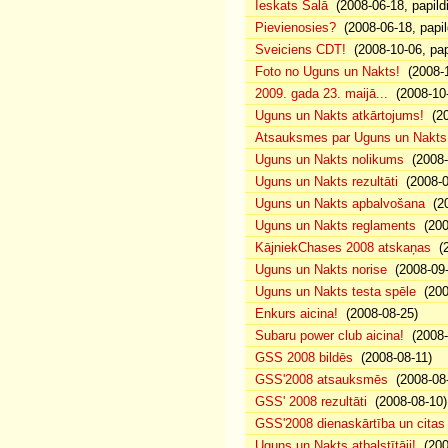
Ieskats Salā
(2008-06-18, papild
Pievienosies?
(2008-06-18, papil
Sveiciens CDT!
(2008-10-06, pap
Foto no Uguns un Nakts!
(2008-1
2009. gada 23. maijā...
(2008-10-
Uguns un Nakts atkārtojums!
(20
Atsauksmes par Uguns un Nakts
Uguns un Nakts nolikums
(2008-0
Uguns un Nakts rezultāti
(2008-0
Uguns un Nakts apbalvošana
(20
Uguns un Nakts reglaments
(200
KājniekChases 2008 atskaņas
(2
Uguns un Nakts norise
(2008-09-
Uguns un Nakts testa spēle
(200
Enkurs aicina!
(2008-08-25)
Subaru power club aicina!
(2008-
GSS 2008 bildēs
(2008-08-11)
GSS'2008 atsauksmēs
(2008-08-
GSS' 2008 rezultāti
(2008-08-10)
GSS'2008 dienaskārtība un citas
Uguns un Nakts atbalstītāji!
(200