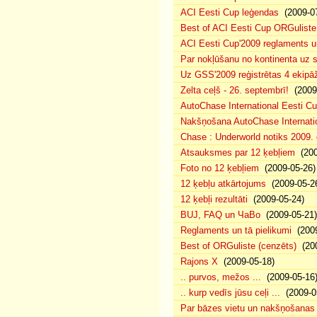
ACI Eesti Cup leģendas
(2009-07
Best of ACI Eesti Cup ORGuliste
ACI Eesti Cup'2009 reglaments u
Par nokļūšanu no kontinenta uz s
Uz GSS'2009 reģistrētas 4 ekipāž
Zelta ceļš - 26. septembrī!
(2009-
AutoChase International Eesti Cu
Nakšņošana AutoChase Internatio
Chase : Underworld notiks 2009. g
Atsauksmes par 12 ķebļiem
(200
Foto no 12 ķebļiem
(2009-05-26)
12 ķebļu atkārtojums
(2009-05-2
12 ķebļi rezultāti
(2009-05-24)
BUJ, FAQ un ЧаВо
(2009-05-21)
Reglaments un tā pielikumi
(2009
Best of ORGuliste (cenzēts)
(200
Rajons X
(2009-05-18)
.. purvos, mežos ...
(2009-05-16
.. kurp vedīs jūsu ceļi ...
(2009-0
Par bāzes vietu un nakšņošanas 