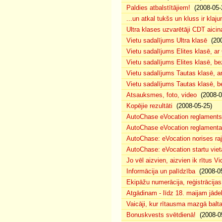
Paldies atbalstītājiem!
(2008-05-
...un atkal tukšs un kluss ir klaj
Ultra klases uzvarētāji CDT aicin
Vietu sadalījums Ultra klasē
(200
Vietu sadalījums Elites klasē, a
Vietu sadalījums Elites klasē, 
Vietu sadalījums Tautas klasē, 
Vietu sadalījums Tautas klasē, 
Atsauksmes, foto, video
(2008-0
Kopējie rezultāti
(2008-05-25)
AutoChase eVocation reglaments
AutoChase eVocation reglamenta 
AutoChase: eVocation norises ra
AutoChase: eVocation startu viet
Jo vēl aizvien, aizvien ik rītus 
Informācija un palīdzība
(2008-05
Ekipāžu numerācija, reģistrācijas 
Atgādinam - līdz 18. maijam jādek
Vaicāji, kur rītausma mazgā bal
Bonuskvests svētdienā!
(2008-0