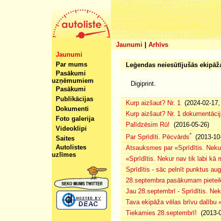
Jaunumi
|
Arhīvs
Jaunumi
Par mums
Leģendas neiesūtījušās ekipāž
Pasākumi
uzņēmumiem
Digiprint.
Pasākumi
Publikācijas
Kurp aizšaut? Nr. 1
(2024-02-17, 
Dokumenti
Kurp aizšaut? Nr. 1 dokumentācij
Foto galerija
Palīdzēsim Rū!
(2016-05-26)
Videoklipi
*
Par Sprīdīti. Pēcvārds
(2013-10-
Saites
Autolistes
Atsauksmes par «Sprīdītis. Nekur
uzlīmes
«Sprīdītis. Nekur nav tik labi k
Sprīdītis - sāc pelnīt punktus au
28.septembra pasākumam pieteiku
Jau 28.septembrī - Sprīdītis. Nek
Tava ekipāža vēlas brīvu dalību
Tiekamies 28.septembrī!
(2013-0