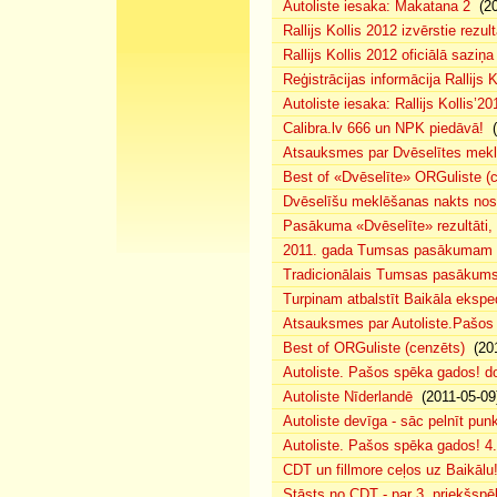
Autoliste iesaka: Makatana 2
(20
Rallijs Kollis 2012 izvērstie rezult
Rallijs Kollis 2012 oficiālā saziņa
Reģistrācijas informācija Rallijs K
Autoliste iesaka: Rallijs Kollis’20
Calibra.lv 666 un NPK piedāvā!
(
Atsauksmes par Dvēselītes mek
Best of «Dvēselīte» ORGuliste (
Dvēselīšu meklēšanas nakts no
Pasākuma «Dvēselīte» rezultāti,
2011. gada Tumsas pasākumam pi
Tradicionālais Tumsas pasākums 
Turpinam atbalstīt Baikāla eksped
Atsauksmes par Autoliste.Pašos
Best of ORGuliste (cenzēts)
(201
Autoliste. Pašos spēka gados! d
Autoliste Nīderlandē
(2011-05-09
Autoliste devīga - sāc pelnīt punk
Autoliste. Pašos spēka gados! 4. 
CDT un fillmore ceļos uz Baikālu
Stāsts no CDT - par 3. priekšspēl