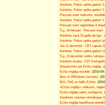
Autoliste. Pašos spēka gados! 3.
Autoliste. Pašos spēka gados! 2. 
Piezvani man! nolikums, rezultāt
Autoliste. Pašos spēka gados! 1.
Piezvani man! reģistrētas 8 ekip
Š.g. 19.februārī - Piezvani man!
(
Autoliste savā 10.gadā devīga - s
Autoliste. Pašos spēka gados! pie
Jau 11.decembrī - CDT Lapsas Go
Autoliste. Pašos spēka gados! no
Š.g. 13.decembrī notiks Latvijas
Autoliste iesaka - CDT Kartogrāf
Atsauksmes par Ezīša miglāju
(2
Ezīša miglāja rezultāti
(2010-09-
Best of ORGuliste (cenzēts)
(201
BUJ, FAQ un 4aBo Ezītim
(2010-
«Ezīša miglājs» nolikums, regla
Ezīša miglāja nakts noslēgums
(
Autolistes sarunas vēstuļkopas f
Ezīša miglāja baudīšanai pieteikt