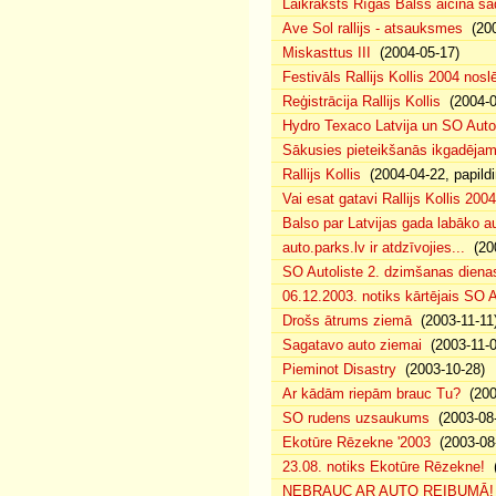
Laikraksts Rīgas Balss aicina sa
Ave Sol rallijs - atsauksmes
(200
Miskasttus III
(2004-05-17)
Festivāls Rallijs Kollis 2004 nosl
Reģistrācija Rallijs Kollis
(2004-04
Hydro Texaco Latvija un SO Autoli
Sākusies pieteikšanās ikgadējam 
Rallijs Kollis
(2004-04-22, papildi
Vai esat gatavi Rallijs Kollis 200
Balso par Latvijas gada labāko au
auto.parks.lv ir atdzīvojies...
(200
SO Autoliste 2. dzimšanas dien
06.12.2003. notiks kārtējais SO 
Drošs ātrums ziemā
(2003-11-11
Sagatavo auto ziemai
(2003-11-0
Pieminot Disastry
(2003-10-28)
Ar kādām riepām brauc Tu?
(200
SO rudens uzsaukums
(2003-08-
Ekotūre Rēzekne '2003
(2003-08-
23.08. notiks Ekotūre Rēzekne!
(
NEBRAUC AR AUTO REIBUMĀ!