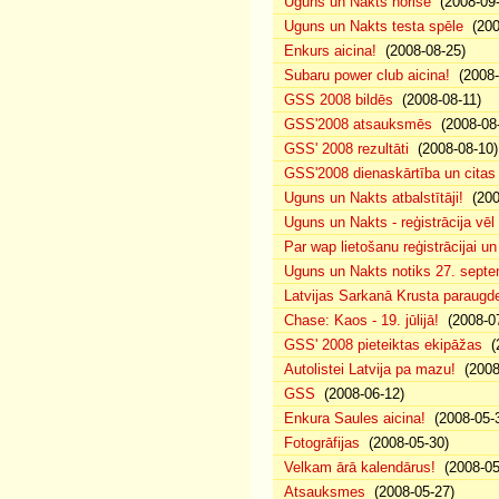
Uguns un Nakts norise
(2008-09-
Uguns un Nakts testa spēle
(200
Enkurs aicina!
(2008-08-25)
Subaru power club aicina!
(2008-
GSS 2008 bildēs
(2008-08-11)
GSS'2008 atsauksmēs
(2008-08-
GSS' 2008 rezultāti
(2008-08-10)
GSS'2008 dienaskārtība un citas
Uguns un Nakts atbalstītāji!
(200
Uguns un Nakts - reģistrācija vē
Par wap lietošanu reģistrācijai u
Uguns un Nakts notiks 27. septe
Latvijas Sarkanā Krusta paraug
Chase: Kaos - 19. jūlijā!
(2008-07
GSS' 2008 pieteiktas ekipāžas
(2
Autolistei Latvija pa mazu!
(2008
GSS
(2008-06-12)
Enkura Saules aicina!
(2008-05-
Fotogrāfijas
(2008-05-30)
Velkam ārā kalendārus!
(2008-05
Atsauksmes
(2008-05-27)