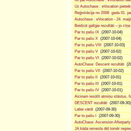
Uz Autochase : eVocation pieteik
Reģistrācija no 2008. gada 01. ja
Autochase : eVocation - 24. maij
Beidzot galīgie rezultāti – jo cīņ
Par to pašu IX
(2007-10-04)
Par to pašu X
(2007-10-04)
Par to pašu VIII
(2007-10-03)
Par to pašu V
(2007-10-02)
Par to pašu VI
(2007-10-02)
AutoChase: Descent rezultāti
(20
Par to pašu VII
(2007-10-02)
Par to pašu II
(2007-10-01)
Par to pašu III
(2007-10-01)
Par to pašu IV
(2007-10-01)
Aicinam iesūtīt atmiņu stāstus, fo
DESCENT rezultāti
(2007-09-30)
Labie vārdi
(2007-09-30)
Par to pašu I
(2007-09-30)
AutoChase: Ascension Afterparty
JA kāda iemesla dēļ tomēr nepied