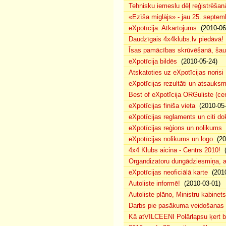
Tehnisku iemeslu dēļ reģistrēša
«Ezīša miglājs» - jau 25. septemb
eXpotīcija. Atkārtojums
(2010-06
Daudzīgais 4x4klubs.lv piedāvā!
Īsas pamācības skrūvēšanā, šau
eXpotīcija bildēs
(2010-05-24)
Atskatoties uz eXpotīcijas norisi
eXpotīcijas rezultāti un atsauks
Best of eXpotīcija ORGuliste (ce
eXpotīcijas finiša vieta
(2010-05-
eXpotīcijas reglaments un citi d
eXpotīcijas reģions un nolikums
(
eXpotīcijas nolikums un logo
(20
4x4 Klubs aicina - Centrs 2010!
(
Organdizatoru dungādziesmiņa, a
eXpotīcijas neoficiālā karte
(2010
Autoliste informē!
(2010-03-01)
Autoliste plāno, Ministru kabinets
Darbs pie pasākuma veidošanas 
Kā atVILCEENI Polārlapsu ķert b