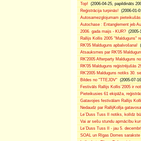
Top!
(2006-04-25, papildināts 20
Reģistrācija turpinās!
(2006-01-0
Autosamezglojumam pieteikušās
Autochase : Entanglement jeb A
2006. gada maijs - KUR?
(2005-1
Rallijs Kollis 2005 "Malduguns" re
RK'05 Malduguns apbalvošana!
(
Atsauksmes par RK'05 Maldugu
RK'2005 Afterparty Malduguns n
RK'05 Malduguns reģistrējušās 2
RK'2005 Malduguns notiks 30. se
Bildes no "TTEJDV"
(2005-07-16
Festivāls Rallijs Kollis`2005 ir not
Pieteikusies 61 ekipāža, reģistrāc
Gatavojies festivālam Rallijs Koll
Nedaudz par RallijKollja gatavos
Le`Duss Tuss II notiks, kolīdz b
Vai ar sešu stundu apmācību kur
Le`Duss Tuss II - jau 5. decembr
SOAL un Rīgas Domes sarakste pa