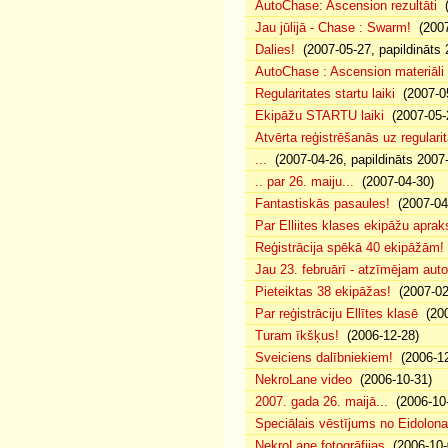
AutoChase: Ascension rezultāti
(
Jau jūlijā - Chase : Swarm!
(2007
Dalies!
(2007-05-27, papildināts 
AutoChase : Ascension materiāli
Regularitates startu laiki
(2007-05
Ekipāžu STARTU laiki
(2007-05-
Atvērta reģistrēšanās uz regularit
...
(2007-04-26, papildināts 2007
.. par 26. maiju...
(2007-04-30)
Fantastiskās pasaules!
(2007-04
Par Elliites klases ekipāžu aprak
Reģistrācija spēkā 40 ekipāžām!
Jau 23. februārī - atzīmējam aut
Pieteiktas 38 ekipāžas!
(2007-02
Par reģistrāciju Ellītes klasē
(200
Turam īkšķus!
(2006-12-28)
Sveiciens dalībniekiem!
(2006-12
NekroLane video
(2006-10-31)
2007. gada 26. maijā...
(2006-10-
Speciālais vēstījums no Eidolona
NekroLane fotogrāfijas
(2006-10-