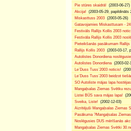
Pie stūres skaidrā!
(2003-06-27)
Akcija!
(2003-05-29, papildināts 
Miskasttuss 2003
(2003-05-26)
Gatavojamies Miskasttusam - 24
Festivāls Rallijs Kollis 2003 notic
Festivāla Rallijs Kollis 2003 nos
Pieteikšanās pasākumam Rallijs 
Rallijs Kollis 2003
(2003-03-17, p
Autolistes Donordiena noslēgusi
Autolistes Donordiena
(2003-02-
Le`Duss Tuss`2003 noticis!
(2003
Le`Duss Tuss`2003 beidzot tiešām
SO Autoliste mājas lapa hostēj
Mangaļsalas Ziemas Svētku rezul
Listei BŪS sava mājas lapa!
(200
Sveika, Liste!
(2002-12-03)
Aizritējuši Mangaļsalas Ziemas S
Pasākuma ?Mangaļsalas Ziemas S
Noslēgusies DUS mērīšanās akci
Mangaļsalas Ziemas Svētki 30.n