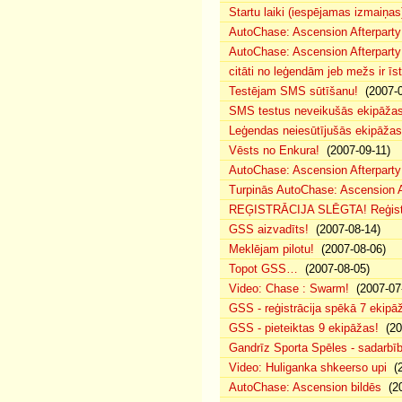
Startu laiki (iespējamas izmaiņas
AutoChase: Ascension Afterparty
AutoChase: Ascension Afterparty
citāti no leģendām jeb mežs ir īst
Testējam SMS sūtīšanu!
(2007-0
SMS testus neveikušās ekipāža
Leģendas neiesūtījušās ekipāžas
Vēsts no Enkura!
(2007-09-11)
AutoChase: Ascension Afterparty 
Turpinās AutoChase: Ascension Af
REĢISTRĀCIJA SLĒGTA! Reģistr
GSS aizvadīts!
(2007-08-14)
Meklējam pilotu!
(2007-08-06)
Topot GSS…
(2007-08-05)
Video: Chase : Swarm!
(2007-07
GSS - reģistrācija spēkā 7 ekipā
GSS - pieteiktas 9 ekipāžas!
(20
Gandrīz Sporta Spēles - sadarbīb
Video: Huliganka shkeerso upi
(2
AutoChase: Ascension bildēs
(20