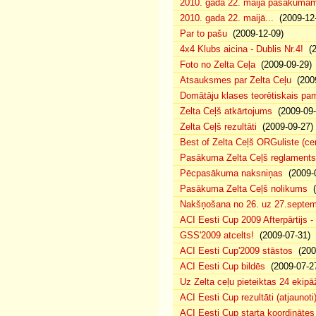
2010. gada 22. maija pasākumam p
2010. gada 22. maijā...
(2009-12-
Par to pašu
(2009-12-09)
4x4 Klubs aicina - Dublis Nr.4!
(2
Foto no Zelta Ceļa
(2009-09-29)
Atsauksmes par Zelta Ceļu
(2009
Domātāju klases teorētiskais p
Zelta Ceļš atkārtojums
(2009-09-
Zelta Ceļš rezultāti
(2009-09-27)
Best of Zelta Ceļš ORGuliste (ce
Pasākuma Zelta Ceļš reglaments
Pēcpasākuma naksniņas
(2009-0
Pasākuma Zelta Ceļš nolikums
(
Nakšņošana no 26. uz 27.septem
ACI Eesti Cup 2009 Afterpārtijs -
GSS'2009 atcelts!
(2009-07-31)
ACI Eesti Cup'2009 stāstos
(200
ACI Eesti Cup bildēs
(2009-07-2
Uz Zelta ceļu pieteiktas 24 ekipā
ACI Eesti Cup rezultāti (atjaunoti
ACI Eesti Cup starta koordinātes