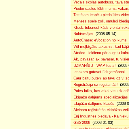
Vecais skolas autobuss, tava s
Pieder saules lēkti mums, vakar
Testējam iespēju piedalīties vide
Mēness spēlē zoli, omulīgi blēd
Kliedz tuksnesī kāds vientuļniek
Naktsmājas
(2008-05-14)
AutoChase: eVocation nolikums
(
Vēl muļķīgāks atkusnis, kad kā
Atnāca Lieldiena pār augstu kalnu
Ak, pavasar, ak pavasar, tu visie
UZMANĪBU - WAP tests!
(2008-
Iesakam gatavot līdzņemšanai...
Caur baltu puteni ap tavu dzīvi 
Reģistrācija uz regularitāti!
(2008
Paies laiks, kas atkal visu dzie
Ekipāžu dalījums specializācijās
Ekipāžu dalījums klasēs
(2008-0
Aicinam reģistrētās ekipāžas vei
Enj Industries piedāvā - Kājniek
GSS'2008
(2008-01-03)
Īsi par Autochase : eVocation da