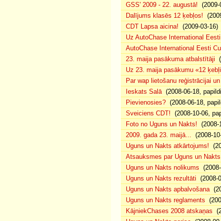
GSS' 2009 - 22. augustā!
(2009-0
Dalījums klasēs 12 ķebļos!
(2009
CDT Lapsa aicina!
(2009-03-16)
Uz AutoChase International Eesti
AutoChase International Eesti Cup'
23. maija pasākuma atbalstītāji
(
Uz 23. maija pasākumu «12 ķebļi»
Par wap lietošanu reģistrācijai u
Ieskats Salā
(2008-06-18, papild
Pievienosies?
(2008-06-18, papil
Sveiciens CDT!
(2008-10-06, pap
Foto no Uguns un Nakts!
(2008-1
2009. gada 23. maijā...
(2008-10-
Uguns un Nakts atkārtojums!
(20
Atsauksmes par Uguns un Nakts
Uguns un Nakts nolikums
(2008-0
Uguns un Nakts rezultāti
(2008-0
Uguns un Nakts apbalvošana
(20
Uguns un Nakts reglaments
(200
KājniekChases 2008 atskaņas
(2