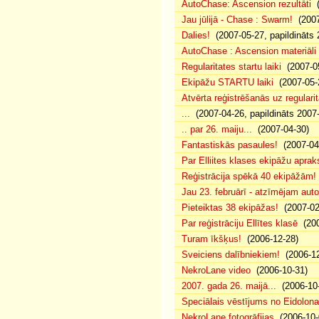
AutoChase: Ascension rezultāti
(
Jau jūlijā - Chase : Swarm!
(2007
Dalies!
(2007-05-27, papildināts 
AutoChase : Ascension materiāli
Regularitates startu laiki
(2007-05
Ekipāžu STARTU laiki
(2007-05-
Atvērta reģistrēšanās uz regularit
...
(2007-04-26, papildināts 2007
.. par 26. maiju...
(2007-04-30)
Fantastiskās pasaules!
(2007-04
Par Elliites klases ekipāžu aprak
Reģistrācija spēkā 40 ekipāžām!
Jau 23. februārī - atzīmējam aut
Pieteiktas 38 ekipāžas!
(2007-02
Par reģistrāciju Ellītes klasē
(200
Turam īkšķus!
(2006-12-28)
Sveiciens dalībniekiem!
(2006-12
NekroLane video
(2006-10-31)
2007. gada 26. maijā...
(2006-10-
Speciālais vēstījums no Eidolona
NekroLane fotogrāfijas
(2006-10-