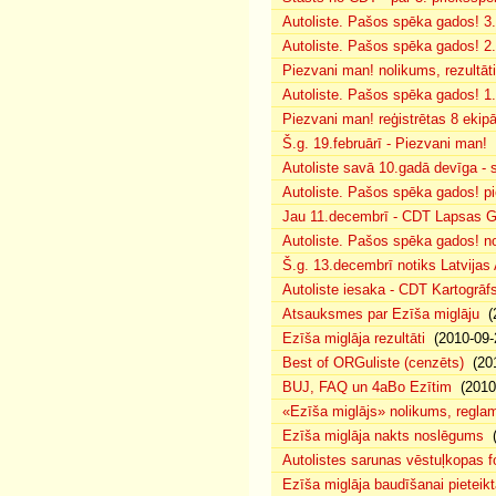
Autoliste. Pašos spēka gados! 3.
Autoliste. Pašos spēka gados! 2. 
Piezvani man! nolikums, rezultāt
Autoliste. Pašos spēka gados! 1.
Piezvani man! reģistrētas 8 ekip
Š.g. 19.februārī - Piezvani man!
(
Autoliste savā 10.gadā devīga - s
Autoliste. Pašos spēka gados! pie
Jau 11.decembrī - CDT Lapsas Go
Autoliste. Pašos spēka gados! no
Š.g. 13.decembrī notiks Latvijas
Autoliste iesaka - CDT Kartogrāf
Atsauksmes par Ezīša miglāju
(2
Ezīša miglāja rezultāti
(2010-09-
Best of ORGuliste (cenzēts)
(201
BUJ, FAQ un 4aBo Ezītim
(2010-
«Ezīša miglājs» nolikums, regla
Ezīša miglāja nakts noslēgums
(
Autolistes sarunas vēstuļkopas f
Ezīša miglāja baudīšanai pieteikt