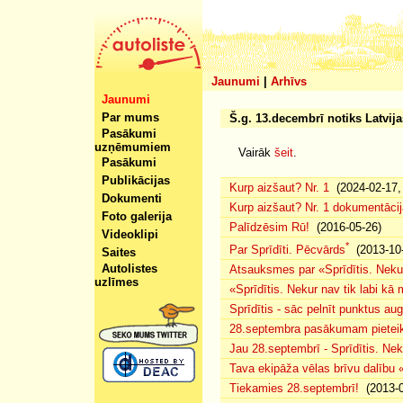
Jaunumi
|
Arhīvs
Jaunumi
Par mums
Š.g. 13.decembrī notiks Latvij
Pasākumi
uzņēmumiem
Vairāk
šeit
.
Pasākumi
Publikācijas
Kurp aizšaut? Nr. 1
(2024-02-17, 
Dokumenti
Kurp aizšaut? Nr. 1 dokumentācij
Foto galerija
Palīdzēsim Rū!
(2016-05-26)
Videoklipi
*
Par Sprīdīti. Pēcvārds
(2013-10-
Saites
Autolistes
Atsauksmes par «Sprīdītis. Nekur
uzlīmes
«Sprīdītis. Nekur nav tik labi k
Sprīdītis - sāc pelnīt punktus au
28.septembra pasākumam pieteiku
Jau 28.septembrī - Sprīdītis. Nek
Tava ekipāža vēlas brīvu dalību
Tiekamies 28.septembrī!
(2013-0