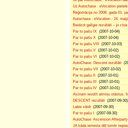
Uz Autochase : eVocation pieteik
Reģistrācija no 2008. gada 01. ja
Autochase : eVocation - 24. maij
Beidzot galīgie rezultāti – jo cīņ
Par to pašu IX
(2007-10-04)
Par to pašu X
(2007-10-04)
Par to pašu VIII
(2007-10-03)
Par to pašu V
(2007-10-02)
Par to pašu VI
(2007-10-02)
AutoChase: Descent rezultāti
(20
Par to pašu VII
(2007-10-02)
Par to pašu II
(2007-10-01)
Par to pašu III
(2007-10-01)
Par to pašu IV
(2007-10-01)
Aicinam iesūtīt atmiņu stāstus, fo
DESCENT rezultāti
(2007-09-30)
Labie vārdi
(2007-09-30)
Par to pašu I
(2007-09-30)
AutoChase: Ascension Afterparty
JA kāda iemesla dēļ tomēr nepied