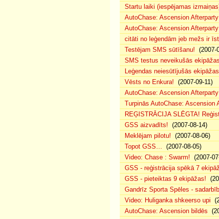
Startu laiki (iespējamas izmaiņas
AutoChase: Ascension Afterparty
AutoChase: Ascension Afterparty
citāti no leģendām jeb mežs ir īst
Testējam SMS sūtīšanu!
(2007-0
SMS testus neveikušās ekipāža
Leģendas neiesūtījušās ekipāžas
Vēsts no Enkura!
(2007-09-11)
AutoChase: Ascension Afterparty 
Turpinās AutoChase: Ascension Af
REĢISTRĀCIJA SLĒGTA! Reģistr
GSS aizvadīts!
(2007-08-14)
Meklējam pilotu!
(2007-08-06)
Topot GSS…
(2007-08-05)
Video: Chase : Swarm!
(2007-07
GSS - reģistrācija spēkā 7 ekipā
GSS - pieteiktas 9 ekipāžas!
(20
Gandrīz Sporta Spēles - sadarbīb
Video: Huliganka shkeerso upi
(2
AutoChase: Ascension bildēs
(20