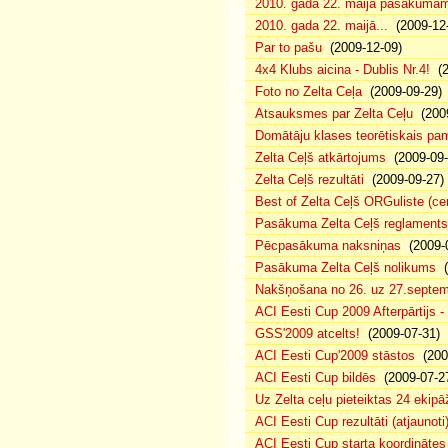
2010. gada 22. maija pasākumam p
2010. gada 22. maijā...
(2009-12-
Par to pašu
(2009-12-09)
4x4 Klubs aicina - Dublis Nr.4!
(2
Foto no Zelta Ceļa
(2009-09-29)
Atsauksmes par Zelta Ceļu
(2009
Domātāju klases teorētiskais p
Zelta Ceļš atkārtojums
(2009-09-
Zelta Ceļš rezultāti
(2009-09-27)
Best of Zelta Ceļš ORGuliste (ce
Pasākuma Zelta Ceļš reglaments
Pēcpasākuma naksniņas
(2009-0
Pasākuma Zelta Ceļš nolikums
(
Nakšņošana no 26. uz 27.septem
ACI Eesti Cup 2009 Afterpārtijs -
GSS'2009 atcelts!
(2009-07-31)
ACI Eesti Cup'2009 stāstos
(200
ACI Eesti Cup bildēs
(2009-07-2
Uz Zelta ceļu pieteiktas 24 ekipā
ACI Eesti Cup rezultāti (atjaunoti
ACI Eesti Cup starta koordinātes