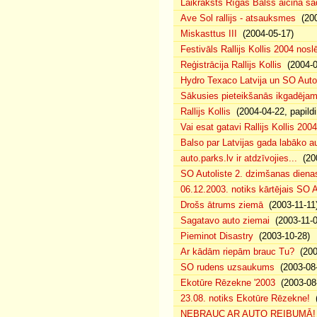
Laikraksts Rīgas Balss aicina sa
Ave Sol rallijs - atsauksmes
(200
Miskasttus III
(2004-05-17)
Festivāls Rallijs Kollis 2004 nosl
Reģistrācija Rallijs Kollis
(2004-04
Hydro Texaco Latvija un SO Autoli
Sākusies pieteikšanās ikgadējam 
Rallijs Kollis
(2004-04-22, papildi
Vai esat gatavi Rallijs Kollis 200
Balso par Latvijas gada labāko au
auto.parks.lv ir atdzīvojies...
(200
SO Autoliste 2. dzimšanas dien
06.12.2003. notiks kārtējais SO 
Drošs ātrums ziemā
(2003-11-11
Sagatavo auto ziemai
(2003-11-0
Pieminot Disastry
(2003-10-28)
Ar kādām riepām brauc Tu?
(200
SO rudens uzsaukums
(2003-08-
Ekotūre Rēzekne '2003
(2003-08-
23.08. notiks Ekotūre Rēzekne!
(
NEBRAUC AR AUTO REIBUMĀ!