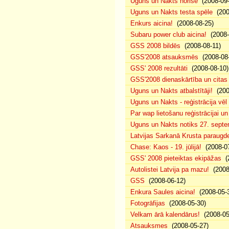
Uguns un Nakts norise
(2008-09-
Uguns un Nakts testa spēle
(200
Enkurs aicina!
(2008-08-25)
Subaru power club aicina!
(2008-
GSS 2008 bildēs
(2008-08-11)
GSS'2008 atsauksmēs
(2008-08-
GSS' 2008 rezultāti
(2008-08-10)
GSS'2008 dienaskārtība un citas
Uguns un Nakts atbalstītāji!
(200
Uguns un Nakts - reģistrācija vē
Par wap lietošanu reģistrācijai u
Uguns un Nakts notiks 27. septe
Latvijas Sarkanā Krusta paraug
Chase: Kaos - 19. jūlijā!
(2008-07
GSS' 2008 pieteiktas ekipāžas
(2
Autolistei Latvija pa mazu!
(2008
GSS
(2008-06-12)
Enkura Saules aicina!
(2008-05-
Fotogrāfijas
(2008-05-30)
Velkam ārā kalendārus!
(2008-05
Atsauksmes
(2008-05-27)