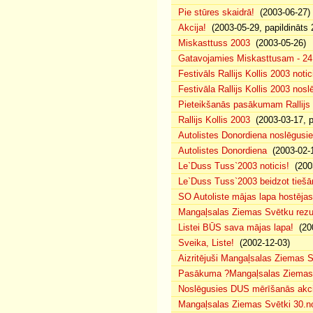
Pie stūres skaidrā!
(2003-06-27)
Akcija!
(2003-05-29, papildināts 
Miskasttuss 2003
(2003-05-26)
Gatavojamies Miskasttusam - 24
Festivāls Rallijs Kollis 2003 notic
Festivāla Rallijs Kollis 2003 nos
Pieteikšanās pasākumam Rallijs 
Rallijs Kollis 2003
(2003-03-17, p
Autolistes Donordiena noslēgusi
Autolistes Donordiena
(2003-02-
Le`Duss Tuss`2003 noticis!
(2003
Le`Duss Tuss`2003 beidzot tiešām
SO Autoliste mājas lapa hostēj
Mangaļsalas Ziemas Svētku rezul
Listei BŪS sava mājas lapa!
(200
Sveika, Liste!
(2002-12-03)
Aizritējuši Mangaļsalas Ziemas S
Pasākuma ?Mangaļsalas Ziemas S
Noslēgusies DUS mērīšanās akci
Mangaļsalas Ziemas Svētki 30.n