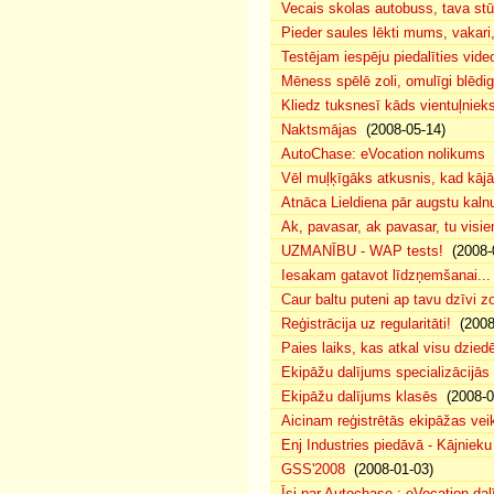
Vecais skolas autobuss, tava s
Pieder saules lēkti mums, vakar
Testējam iespēju piedalīties vide
Mēness spēlē zoli, omulīgi blēd
Kliedz tuksnesī kāds vientuļniek
Naktsmājas
(2008-05-14)
AutoChase: eVocation nolikums
(
Vēl muļķīgāks atkusnis, kad kā
Atnāca Lieldiena pār augstu kalnu
Ak, pavasar, ak pavasar, tu visie
UZMANĪBU - WAP tests!
(2008-
Iesakam gatavot līdzņemšanai...
Caur baltu puteni ap tavu dzīvi 
Reģistrācija uz regularitāti!
(2008
Paies laiks, kas atkal visu dzie
Ekipāžu dalījums specializācijās
Ekipāžu dalījums klasēs
(2008-0
Aicinam reģistrētās ekipāžas vei
Enj Industries piedāvā - Kājniek
GSS'2008
(2008-01-03)
Īsi par Autochase : eVocation da