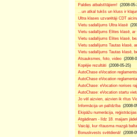
Paldies atbalstītājiem!
(2008-05-
...un atkal tukšs un kluss ir klaj
Ultra klases uzvarētāji CDT aicin
Vietu sadalījums Ultra klasē
(200
Vietu sadalījums Elites klasē, a
Vietu sadalījums Elites klasē, 
Vietu sadalījums Tautas klasē, 
Vietu sadalījums Tautas klasē, 
Atsauksmes, foto, video
(2008-0
Kopējie rezultāti
(2008-05-25)
AutoChase eVocation reglaments
AutoChase eVocation reglamenta 
AutoChase: eVocation norises ra
AutoChase: eVocation startu viet
Jo vēl aizvien, aizvien ik rītus 
Informācija un palīdzība
(2008-05
Ekipāžu numerācija, reģistrācijas 
Atgādinam - līdz 18. maijam jādek
Vaicāji, kur rītausma mazgā bal
Bonuskvests svētdienā!
(2008-0