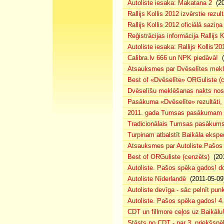
Autoliste iesaka: Makatana 2
(20
Rallijs Kollis 2012 izvērstie rezult
Rallijs Kollis 2012 oficiālā saziņa
Reģistrācijas informācija Rallijs K
Autoliste iesaka: Rallijs Kollis’20
Calibra.lv 666 un NPK piedāvā!
(
Atsauksmes par Dvēselītes mek
Best of «Dvēselīte» ORGuliste (
Dvēselīšu meklēšanas nakts no
Pasākuma «Dvēselīte» rezultāti,
2011. gada Tumsas pasākumam pi
Tradicionālais Tumsas pasākums 
Turpinam atbalstīt Baikāla eksped
Atsauksmes par Autoliste.Pašos
Best of ORGuliste (cenzēts)
(201
Autoliste. Pašos spēka gados! d
Autoliste Nīderlandē
(2011-05-09
Autoliste devīga - sāc pelnīt punk
Autoliste. Pašos spēka gados! 4. 
CDT un fillmore ceļos uz Baikālu
Stāsts no CDT - par 3. priekšspēl