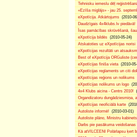
Tehnisku iemeslu dēļ reģistrēša
«Ezīša miglājs» - jau 25. septemb
eXpotīcija. Atkārtojums
(2010-06
Daudzīgais 4x4klubs.lv piedāvā!
Īsas pamācības skrūvēšanā, šau
eXpotīcija bildēs
(2010-05-24)
Atskatoties uz eXpotīcijas norisi
eXpotīcijas rezultāti un atsauks
Best of eXpotīcija ORGuliste (ce
eXpotīcijas finiša vieta
(2010-05-
eXpotīcijas reglaments un citi d
eXpotīcijas reģions un nolikums
(
eXpotīcijas nolikums un logo
(20
4x4 Klubs aicina - Centrs 2010!
(
Organdizatoru dungādziesmiņa, a
eXpotīcijas neoficiālā karte
(2010
Autoliste informē!
(2010-03-01)
Autoliste plāno, Ministru kabinets
Darbs pie pasākuma veidošanas 
Kā atVILCEENI Polārlapsu ķert b