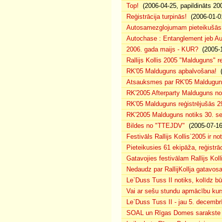
Top!
(2006-04-25, papildināts 20
Reģistrācija turpinās!
(2006-01-0
Autosamezglojumam pieteikušās
Autochase : Entanglement jeb A
2006. gada maijs - KUR?
(2005-1
Rallijs Kollis 2005 "Malduguns" re
RK'05 Malduguns apbalvošana!
(
Atsauksmes par RK'05 Maldugu
RK'2005 Afterparty Malduguns n
RK'05 Malduguns reģistrējušās 2
RK'2005 Malduguns notiks 30. se
Bildes no "TTEJDV"
(2005-07-16
Festivāls Rallijs Kollis`2005 ir not
Pieteikusies 61 ekipāža, reģistrāc
Gatavojies festivālam Rallijs Koll
Nedaudz par RallijKollja gatavos
Le`Duss Tuss II notiks, kolīdz b
Vai ar sešu stundu apmācību kur
Le`Duss Tuss II - jau 5. decembr
SOAL un Rīgas Domes sarakste pa