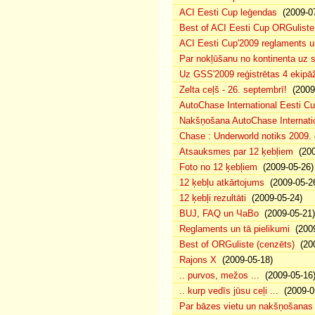
ACI Eesti Cup leģendas
(2009-07
Best of ACI Eesti Cup ORGuliste
ACI Eesti Cup'2009 reglaments u
Par nokļūšanu no kontinenta uz s
Uz GSS'2009 reģistrētas 4 ekipāž
Zelta ceļš - 26. septembrī!
(2009-
AutoChase International Eesti Cu
Nakšņošana AutoChase Internatio
Chase : Underworld notiks 2009. g
Atsauksmes par 12 ķebļiem
(200
Foto no 12 ķebļiem
(2009-05-26)
12 ķebļu atkārtojums
(2009-05-2
12 ķebļi rezultāti
(2009-05-24)
BUJ, FAQ un ЧаВо
(2009-05-21)
Reglaments un tā pielikumi
(2009
Best of ORGuliste (cenzēts)
(200
Rajons X
(2009-05-18)
.. purvos, mežos ...
(2009-05-16
.. kurp vedīs jūsu ceļi ...
(2009-0
Par bāzes vietu un nakšņošanas 