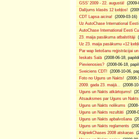
GSS' 2009 - 22. augustā!
(2009-0
Dalījums klasēs 12 ķebļos!
(2009
CDT Lapsa aicina!
(2009-03-16)
Uz AutoChase International Eesti
AutoChase International Eesti Cup'
23. maija pasākuma atbalstītāji
(
Uz 23. maija pasākumu «12 ķebļi»
Par wap lietošanu reģistrācijai u
Ieskats Salā
(2008-06-18, papild
Pievienosies?
(2008-06-18, papil
Sveiciens CDT!
(2008-10-06, pap
Foto no Uguns un Nakts!
(2008-1
2009. gada 23. maijā...
(2008-10-
Uguns un Nakts atkārtojums!
(20
Atsauksmes par Uguns un Nakts
Uguns un Nakts nolikums
(2008-0
Uguns un Nakts rezultāti
(2008-0
Uguns un Nakts apbalvošana
(20
Uguns un Nakts reglaments
(200
KājniekChases 2008 atskaņas
(2