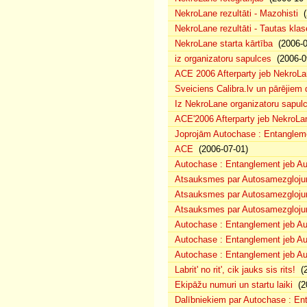
NekroLane rezultāti - Mazohisti
(
NekroLane rezultāti - Tautas klas
NekroLane starta kārtība
(2006-0
iz organizatoru sapulces
(2006-0
ACE 2006 Afterparty jeb NekroL
Sveiciens Calibra.lv un pārējiem 
Iz NekroLane organizatoru sapulc
ACE'2006 Afterparty jeb NekroLa
Joprojām Autochase : Entanglem
ACE
(2006-07-01)
Autochase : Entanglement jeb A
Atsauksmes par Autosamezglojum
Atsauksmes par Autosamezgloju
Atsauksmes par Autosamezgloju
Autochase : Entanglement jeb Au
Autochase : Entanglement jeb A
Autochase : Entanglement jeb Au
Labrit' no rit', cik jauks sis rits!
(2
Ekipāžu numuri un startu laiki
(20
Dalībniekiem par Autochase : E