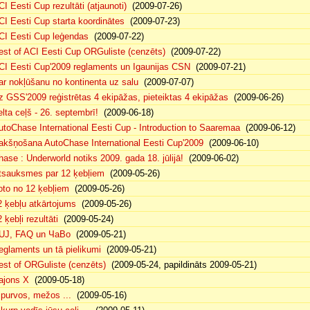
CI Eesti Cup rezultāti (atjaunoti)
(2009-07-26)
CI Eesti Cup starta koordinātes
(2009-07-23)
CI Eesti Cup leģendas
(2009-07-22)
est of ACI Eesti Cup ORGuliste (cenzēts)
(2009-07-22)
CI Eesti Cup'2009 reglaments un Igaunijas CSN
(2009-07-21)
ar nokļūšanu no kontinenta uz salu
(2009-07-07)
z GSS'2009 reģistrētas 4 ekipāžas, pieteiktas 4 ekipāžas
(2009-06-26)
elta ceļš - 26. septembrī!
(2009-06-18)
utoChase International Eesti Cup - Introduction to Saaremaa
(2009-06-12)
akšņošana AutoChase International Eesti Cup'2009
(2009-06-10)
hase : Underworld notiks 2009. gada 18. jūlijā!
(2009-06-02)
tsauksmes par 12 ķebļiem
(2009-05-26)
oto no 12 ķebļiem
(2009-05-26)
2 ķebļu atkārtojums
(2009-05-26)
 ķebļi rezultāti
(2009-05-24)
UJ, FAQ un ЧаВо
(2009-05-21)
eglaments un tā pielikumi
(2009-05-21)
est of ORGuliste (cenzēts)
(2009-05-24, papildināts 2009-05-21)
ajons X
(2009-05-18)
. purvos, mežos ...
(2009-05-16)