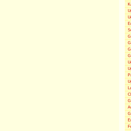
K
U
U
E
S
G
G
G
G
U
U
P
U
L
C
G
A
G
E
F