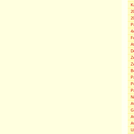
K
2
2
P
4
F
A
D
Z
Ze
B
P
P
P
N
A
G
A
A
U