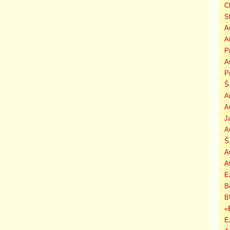
C
S
A
A
P
A
P
Š
A
A
J
A
Š
A
A
E
B
B
«
E