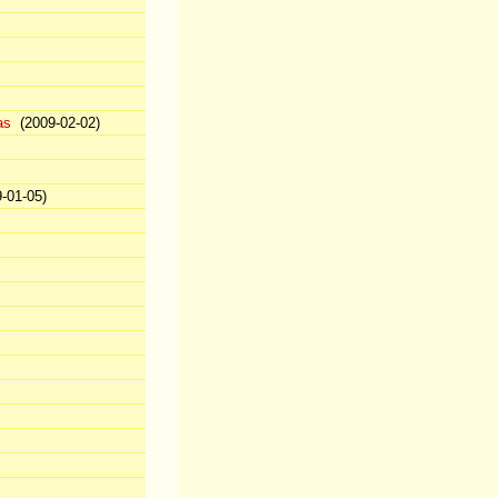
as
(2009-02-02)
-01-05)