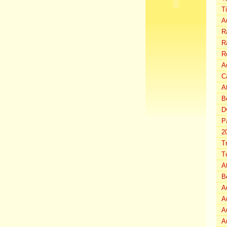
T
A
Ra
Ra
R
Au
C
A
B
D
P
2
T
T
A
B
A
A
A
A