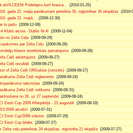
ā atVILCEENI Polārlapsu ķert brauca...
(2010-01-25)
010. gada 22. maija pasākumam pieteikta 35, reģistrētas 35 ekipāžas
(2010-0
010. gada 22. maijā...
(2009-12-30)
ar to pašu
(2009-12-09)
x4 Klubs aicina - Dublis Nr.4!
(2009-11-04)
oto no Zelta Ceļa
(2009-09-29)
tsauksmes par Zelta Ceļu
(2009-09-28)
omātāju klases teorētiskais pamatojums
(2009-09-28)
elta Ceļš atkārtojums
(2009-09-27)
lta Ceļš rezultāti
(2009-09-27)
est of Zelta Ceļš ORGuliste (cenzēts)
(2009-09-27)
asākuma Zelta Ceļš reglaments
(2009-09-24)
ēcpasākuma naksniņas
(2009-09-24)
asākuma Zelta Ceļš nolikums
(2009-08-31)
akšņošana no 26. uz 27.septembri
(2009-08-24)
CI Eesti Cup 2009 Afterpārtijs - 22.augustā!
(2009-08-10)
SS'2009 atcelts!
(2009-07-31)
CI Eesti Cup'2009 stāstos
(2009-07-29)
CI Eesti Cup bildēs
(2009-07-27)
z Zelta ceļu pieteiktas 24 ekipāžas, reģistrēta 21 ekipāža
(2009-07-27)