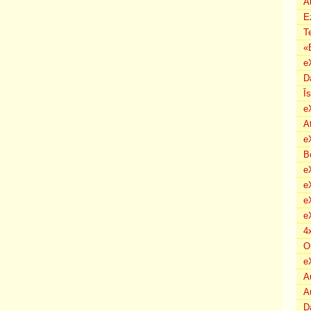
A
E
T
«
e
D
Ī
e
A
e
B
eX
e
e
e
4
O
e
A
A
D