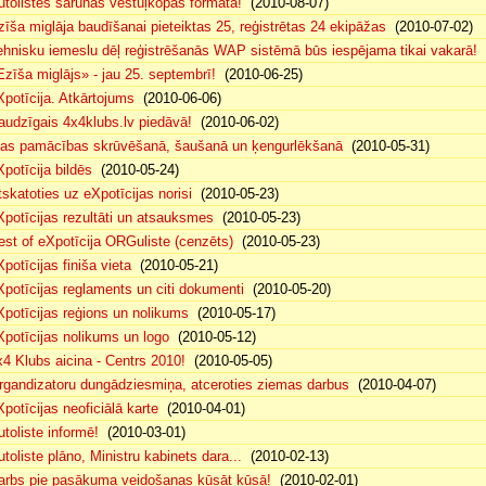
utolistes sarunas vēstuļkopas formātā!
(2010-08-07)
zīša miglāja baudīšanai pieteiktas 25, reģistrētas 24 ekipāžas
(2010-07-02)
ehnisku iemeslu dēļ reģistrēšanās WAP sistēmā būs iespējama tikai vakarā!
(
Ezīša miglājs» - jau 25. septembrī!
(2010-06-25)
Xpotīcija. Atkārtojums
(2010-06-06)
audzīgais 4x4klubs.lv piedāvā!
(2010-06-02)
sas pamācības skrūvēšanā, šaušanā un ķengurlēkšanā
(2010-05-31)
Xpotīcija bildēs
(2010-05-24)
tskatoties uz eXpotīcijas norisi
(2010-05-23)
Xpotīcijas rezultāti un atsauksmes
(2010-05-23)
est of eXpotīcija ORGuliste (cenzēts)
(2010-05-23)
potīcijas finiša vieta
(2010-05-21)
Xpotīcijas reglaments un citi dokumenti
(2010-05-20)
Xpotīcijas reģions un nolikums
(2010-05-17)
Xpotīcijas nolikums un logo
(2010-05-12)
x4 Klubs aicina - Centrs 2010!
(2010-05-05)
rgandizatoru dungādziesmiņa, atceroties ziemas darbus
(2010-04-07)
Xpotīcijas neoficiālā karte
(2010-04-01)
utoliste informē!
(2010-03-01)
utoliste plāno, Ministru kabinets dara...
(2010-02-13)
arbs pie pasākuma veidošanas kūsāt kūsā!
(2010-02-01)