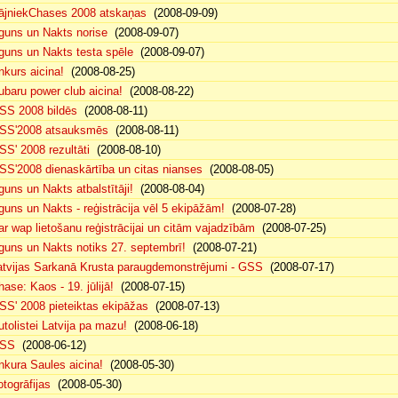
ājniekChases 2008 atskaņas
(2008-09-09)
guns un Nakts norise
(2008-09-07)
guns un Nakts testa spēle
(2008-09-07)
nkurs aicina!
(2008-08-25)
ubaru power club aicina!
(2008-08-22)
SS 2008 bildēs
(2008-08-11)
SS'2008 atsauksmēs
(2008-08-11)
SS' 2008 rezultāti
(2008-08-10)
SS'2008 dienaskārtība un citas nianses
(2008-08-05)
guns un Nakts atbalstītāji!
(2008-08-04)
guns un Nakts - reģistrācija vēl 5 ekipāžām!
(2008-07-28)
ar wap lietošanu reģistrācijai un citām vajadzībām
(2008-07-25)
guns un Nakts notiks 27. septembrī!
(2008-07-21)
atvijas Sarkanā Krusta paraugdemonstrējumi - GSS
(2008-07-17)
hase: Kaos - 19. jūlijā!
(2008-07-15)
SS' 2008 pieteiktas ekipāžas
(2008-07-13)
utolistei Latvija pa mazu!
(2008-06-18)
SS
(2008-06-12)
nkura Saules aicina!
(2008-05-30)
otogrāfijas
(2008-05-30)