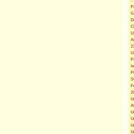
..
P
G
D
C
U
A
2
U
P
I
P
S
F
2
U
A
U
U
U
U