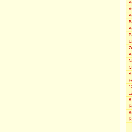
A
A
A
B
A
P
U
Z
A
N
C
A
F
1
12
B
R
B
R
.