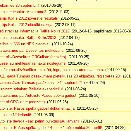
iekamies 28.septembrī!
(2013-06-29)
utoliste iesaka: Makatana 2
(2012-11-03)
llijs Kollis 2012 izvērstie rezultāti
(2012-05-22)
llijs Kollis 2012 oficiālā saziņa
(2012-05-11)
eģistrācijas informācija Rallijs Kollis’2012
(2012-04-13, papildināts 2012-05-0
toliste iesaka: Rallijs Kollis’2012
(2012-04-12)
alibra.lv 666 un NPK piedāvā!
(2011-10-24)
tsauksmes par Dvēselītes meklēšanu
(2011-09-25)
est of «Dvēselīte» ORGuliste (cenzēts)
(2011-09-25)
vēselīšu meklēšanas nakts noslēgums
(2011-09-20)
asākuma «Dvēselīte» rezultāti, logo, nolikums un reglaments
(2011-09-15)
011. gada Tumsas pasākumam pieteikušās 20 ekipāžas, reģistrētas 20!
(2011
radicionālais Tumsas pasākums - 24. septembrī!
(2011-07-24)
urpinam atbalstīt Baikāla ekspedīciju!
(2011-06-24)
tsauksmes par Autoliste.Pašos spēka gados!
(2011-05-30)
est of ORGuliste (cenzēts)
(2011-05-28)
utoliste. Pašos spēka gados! dokumentācija
(2011-05-23)
utoliste Nīderlandē
(2011-05-09)
utoliste devīga - sāc pelnīt punktus jau janvārī!
(2011-05-01)
utoliste. Pašos spēka gados! 4. priekšspēle notika 30. aprīlī!
(2011-04-28)