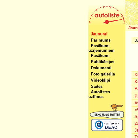
Jaun
Jaunumi
Par mums
J
Pasākumi
uzņēmumiem
Pasākumi
Publikācijas
Dokumenti
Foto galerija
K
Videoklipi
K
Saites
P
Autolistes
P
uzlīmes
A
«
S
2
J
T