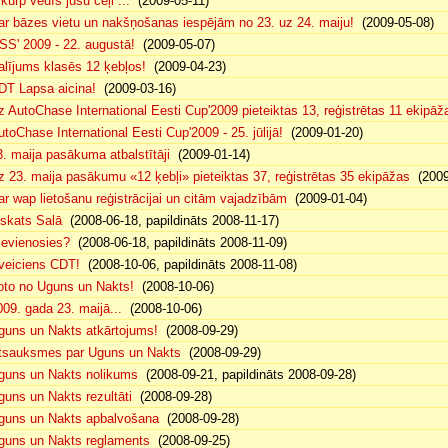
 kurp vedīs jūsu ceļi ...
(2009-05-11)
ar bāzes vietu un nakšņošanas iespējām no 23. uz 24. maiju!
(2009-05-08)
SS' 2009 - 22. augustā!
(2009-05-07)
alījums klasēs 12 ķebļos!
(2009-04-23)
DT Lapsa aicina!
(2009-03-16)
z AutoChase International Eesti Cup'2009 pieteiktas 13, reģistrētas 11 ekipāž
utoChase International Eesti Cup'2009 - 25. jūlijā!
(2009-01-20)
3. maija pasākuma atbalstītāji
(2009-01-14)
z 23. maija pasākumu «12 ķebļi» pieteiktas 37, reģistrētas 35 ekipāžas
(2009
ar wap lietošanu reģistrācijai un citām vajadzībām
(2009-01-04)
eskats Salā
(2008-06-18, papildināts 2008-11-17)
ievienosies?
(2008-06-18, papildināts 2008-11-09)
veiciens CDT!
(2008-10-06, papildināts 2008-11-08)
oto no Uguns un Nakts!
(2008-10-06)
009. gada 23. maijā...
(2008-10-06)
guns un Nakts atkārtojums!
(2008-09-29)
tsauksmes par Uguns un Nakts
(2008-09-29)
guns un Nakts nolikums
(2008-09-21, papildināts 2008-09-28)
guns un Nakts rezultāti
(2008-09-28)
guns un Nakts apbalvošana
(2008-09-28)
guns un Nakts reglaments
(2008-09-25)