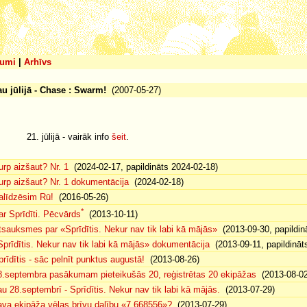
umi
|
Arhīvs
au jūlijā - Chase : Swarm!
(2007-05-27)
21. jūlijā - vairāk info
šeit
.
urp aizšaut? Nr. 1
(2024-02-17, papildināts 2024-02-18)
urp aizšaut? Nr. 1 dokumentācija
(2024-02-18)
alīdzēsim Rū!
(2016-05-26)
*
ar Sprīdīti. Pēcvārds
(2013-10-11)
tsauksmes par «Sprīdītis. Nekur nav tik labi kā mājās»
(2013-09-30, papildin
Sprīdītis. Nekur nav tik labi kā mājās» dokumentācija
(2013-09-11, papildināt
prīdītis - sāc pelnīt punktus augustā!
(2013-08-26)
8.septembra pasākumam pieteikušās 20, reģistrētas 20 ekipāžas
(2013-08-02
au 28.septembrī - Sprīdītis. Nekur nav tik labi kā mājās.
(2013-07-29)
ava ekipāža vēlas brīvu dalību «7.668556»?
(2013-07-29)