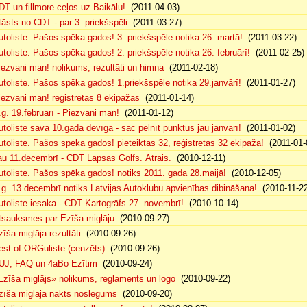
DT un fillmore ceļos uz Baikālu!
(2011-04-03)
tāsts no CDT - par 3. priekšspēli
(2011-03-27)
utoliste. Pašos spēka gados! 3. priekšspēle notika 26. martā!
(2011-03-22)
utoliste. Pašos spēka gados! 2. priekšspēle notika 26. februārī!
(2011-02-25)
iezvani man! nolikums, rezultāti un himna
(2011-02-18)
utoliste. Pašos spēka gados! 1.priekšspēle notika 29.janvārī!
(2011-01-27)
iezvani man! reģistrētas 8 ekipāžas
(2011-01-14)
.g. 19.februārī - Piezvani man!
(2011-01-12)
utoliste savā 10.gadā devīga - sāc pelnīt punktus jau janvārī!
(2011-01-02)
utoliste. Pašos spēka gados! pieteiktas 32, reģistrētas 32 ekipāža!
(2011-01-
au 11.decembrī - CDT Lapsas Golfs. Ātrais.
(2010-12-11)
utoliste. Pašos spēka gados! notiks 2011. gada 28.maijā!
(2010-12-05)
.g. 13.decembrī notiks Latvijas Autoklubu apvienības dibināšana!
(2010-11-22
utoliste iesaka - CDT Kartogrāfs 27. novembrī!
(2010-10-14)
tsauksmes par Ezīša miglāju
(2010-09-27)
zīša miglāja rezultāti
(2010-09-26)
est of ORGuliste (cenzēts)
(2010-09-26)
UJ, FAQ un 4aBo Ezītim
(2010-09-24)
Ezīša miglājs» nolikums, reglaments un logo
(2010-09-22)
zīša miglāja nakts noslēgums
(2010-09-20)