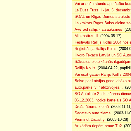
Vai ar sešu stundu apmācību kur
Le`Duss Tuss II - jau 5. decembr
SOAL un Rīgas Domes sarakste pa
Laikraksts Rīgas Balss aicina sa
Ave Sol rallijs - atsauksmes
(200
Miskasttus III
(2004-05-17)
Festivāls Rallijs Kollis 2004 nosl
Reģistrācija Rallijs Kollis
(2004-04
Hydro Texaco Latvija un SO Autoli
Sākusies pieteikšanās ikgadējam 
Rallijs Kollis
(2004-04-22, papildi
Vai esat gatavi Rallijs Kollis 200
Balso par Latvijas gada labāko au
auto.parks.lv ir atdzīvojies...
(200
SO Autoliste 2. dzimšanas dien
06.12.2003. notiks kārtējais SO 
Drošs ātrums ziemā
(2003-11-11
Sagatavo auto ziemai
(2003-11-0
Pieminot Disastry
(2003-10-28)
Ar kādām riepām brauc Tu?
(200