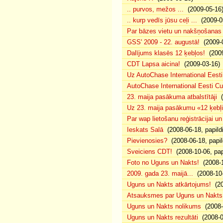
.. purvos, mežos ...
(2009-05-16
.. kurp vedīs jūsu ceļi ...
(2009-0
Par bāzes vietu un nakšņošanas 
GSS' 2009 - 22. augustā!
(2009-0
Dalījums klasēs 12 ķebļos!
(2009
CDT Lapsa aicina!
(2009-03-16)
Uz AutoChase International Eesti
AutoChase International Eesti Cup'
23. maija pasākuma atbalstītāji
(
Uz 23. maija pasākumu «12 ķebļi»
Par wap lietošanu reģistrācijai u
Ieskats Salā
(2008-06-18, papild
Pievienosies?
(2008-06-18, papil
Sveiciens CDT!
(2008-10-06, pap
Foto no Uguns un Nakts!
(2008-1
2009. gada 23. maijā...
(2008-10-
Uguns un Nakts atkārtojums!
(20
Atsauksmes par Uguns un Nakts
Uguns un Nakts nolikums
(2008-0
Uguns un Nakts rezultāti
(2008-0