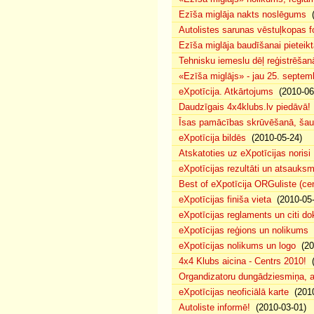
Ezīša miglāja nakts noslēgums
(
Autolistes sarunas vēstuļkopas f
Ezīša miglāja baudīšanai pieteikt
Tehnisku iemeslu dēļ reģistrēša
«Ezīša miglājs» - jau 25. septemb
eXpotīcija. Atkārtojums
(2010-06
Daudzīgais 4x4klubs.lv piedāvā!
Īsas pamācības skrūvēšanā, šau
eXpotīcija bildēs
(2010-05-24)
Atskatoties uz eXpotīcijas norisi
eXpotīcijas rezultāti un atsauks
Best of eXpotīcija ORGuliste (ce
eXpotīcijas finiša vieta
(2010-05-
eXpotīcijas reglaments un citi d
eXpotīcijas reģions un nolikums
(
eXpotīcijas nolikums un logo
(20
4x4 Klubs aicina - Centrs 2010!
(
Organdizatoru dungādziesmiņa, a
eXpotīcijas neoficiālā karte
(2010
Autoliste informē!
(2010-03-01)