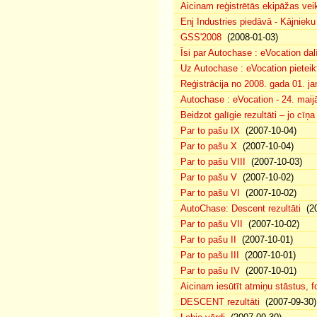
Aicinam reģistrētās ekipāžas vei
Enj Industries piedāvā - Kājniek
GSS'2008
(2008-01-03)
Īsi par Autochase : eVocation da
Uz Autochase : eVocation pieteik
Reģistrācija no 2008. gada 01. ja
Autochase : eVocation - 24. maij
Beidzot galīgie rezultāti – jo cīņ
Par to pašu IX
(2007-10-04)
Par to pašu X
(2007-10-04)
Par to pašu VIII
(2007-10-03)
Par to pašu V
(2007-10-02)
Par to pašu VI
(2007-10-02)
AutoChase: Descent rezultāti
(20
Par to pašu VII
(2007-10-02)
Par to pašu II
(2007-10-01)
Par to pašu III
(2007-10-01)
Par to pašu IV
(2007-10-01)
Aicinam iesūtīt atmiņu stāstus, fo
DESCENT rezultāti
(2007-09-30)