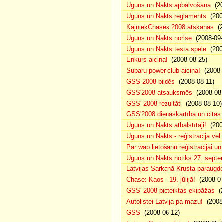
Uguns un Nakts apbalvošana
(20
Uguns un Nakts reglaments
(200
KājniekChases 2008 atskaņas
(2
Uguns un Nakts norise
(2008-09-
Uguns un Nakts testa spēle
(200
Enkurs aicina!
(2008-08-25)
Subaru power club aicina!
(2008-
GSS 2008 bildēs
(2008-08-11)
GSS'2008 atsauksmēs
(2008-08-
GSS' 2008 rezultāti
(2008-08-10)
GSS'2008 dienaskārtība un citas
Uguns un Nakts atbalstītāji!
(200
Uguns un Nakts - reģistrācija vē
Par wap lietošanu reģistrācijai u
Uguns un Nakts notiks 27. septe
Latvijas Sarkanā Krusta paraug
Chase: Kaos - 19. jūlijā!
(2008-07
GSS' 2008 pieteiktas ekipāžas
(2
Autolistei Latvija pa mazu!
(2008
GSS
(2008-06-12)