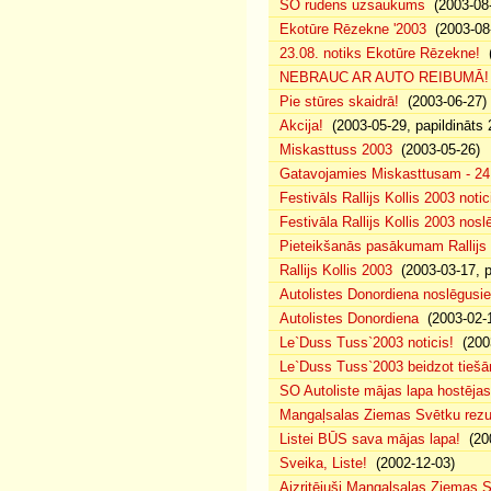
SO rudens uzsaukums
(2003-08-
Ekotūre Rēzekne '2003
(2003-08-
23.08. notiks Ekotūre Rēzekne!
(
NEBRAUC AR AUTO REIBUMĀ!
Pie stūres skaidrā!
(2003-06-27)
Akcija!
(2003-05-29, papildināts 
Miskasttuss 2003
(2003-05-26)
Gatavojamies Miskasttusam - 24
Festivāls Rallijs Kollis 2003 notic
Festivāla Rallijs Kollis 2003 nos
Pieteikšanās pasākumam Rallijs 
Rallijs Kollis 2003
(2003-03-17, p
Autolistes Donordiena noslēgusi
Autolistes Donordiena
(2003-02-
Le`Duss Tuss`2003 noticis!
(2003
Le`Duss Tuss`2003 beidzot tiešām
SO Autoliste mājas lapa hostēj
Mangaļsalas Ziemas Svētku rezul
Listei BŪS sava mājas lapa!
(200
Sveika, Liste!
(2002-12-03)
Aizritējuši Mangaļsalas Ziemas S