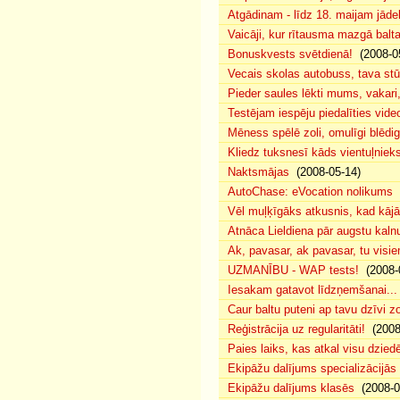
Atgādinam - līdz 18. maijam jādek
Vaicāji, kur rītausma mazgā bal
Bonuskvests svētdienā!
(2008-0
Vecais skolas autobuss, tava s
Pieder saules lēkti mums, vakar
Testējam iespēju piedalīties vide
Mēness spēlē zoli, omulīgi blēd
Kliedz tuksnesī kāds vientuļniek
Naktsmājas
(2008-05-14)
AutoChase: eVocation nolikums
(
Vēl muļķīgāks atkusnis, kad kā
Atnāca Lieldiena pār augstu kalnu
Ak, pavasar, ak pavasar, tu visie
UZMANĪBU - WAP tests!
(2008-
Iesakam gatavot līdzņemšanai...
Caur baltu puteni ap tavu dzīvi 
Reģistrācija uz regularitāti!
(2008
Paies laiks, kas atkal visu dzie
Ekipāžu dalījums specializācijās
Ekipāžu dalījums klasēs
(2008-0