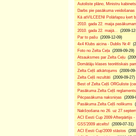
Autoliste plāno, Ministru kabinets
Darbs pie pasākuma veidošanas 
Kā atVILCEENI Polārlapsu ķert b
2010. gada 22. maija pasākumam p
2010. gada 22. maijā...
(2009-12-
Par to pašu
(2009-12-09)
4x4 Klubs aicina - Dublis Nr.4!
(2
Foto no Zelta Ceļa
(2009-09-29)
Atsauksmes par Zelta Ceļu
(2009
Domātāju klases teorētiskais p
Zelta Ceļš atkārtojums
(2009-09-
Zelta Ceļš rezultāti
(2009-09-27)
Best of Zelta Ceļš ORGuliste (ce
Pasākuma Zelta Ceļš reglaments
Pēcpasākuma naksniņas
(2009-0
Pasākuma Zelta Ceļš nolikums
(
Nakšņošana no 26. uz 27.septem
ACI Eesti Cup 2009 Afterpārtijs -
GSS'2009 atcelts!
(2009-07-31)
ACI Eesti Cup'2009 stāstos
(200