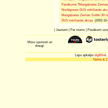
Pasākuma ?Mangaļsalas Ziemas S
Noslēgusies DUS mērīšanās akci
Mangaļsalas Ziemas Svētki 30.n
DUS mērīšanās akcija
(2002-10-
|
Jaunumi
|
Par mums
|
Pasākumi uz
Mūsu sponsori un
draugi:
Lapu apkalpo
digiBlink
,
Terms & C