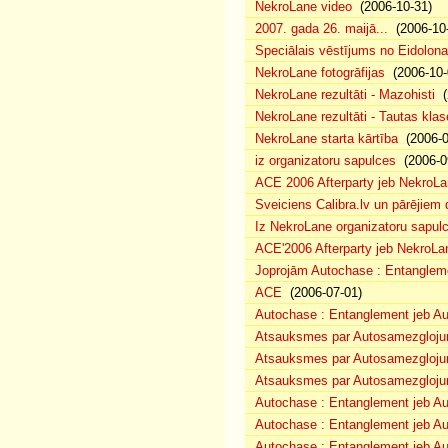
NekroLane video
(2006-10-31)
2007. gada 26. maijā...
(2006-10-
Speciālais vēstījums no Eidolona
NekroLane fotogrāfijas
(2006-10-
NekroLane rezultāti - Mazohisti
(
NekroLane rezultāti - Tautas klas
NekroLane starta kārtība
(2006-0
iz organizatoru sapulces
(2006-0
ACE 2006 Afterparty jeb NekroL
Sveiciens Calibra.lv un pārējiem 
Iz NekroLane organizatoru sapulc
ACE'2006 Afterparty jeb NekroLa
Joprojām Autochase : Entanglem
ACE
(2006-07-01)
Autochase : Entanglement jeb A
Atsauksmes par Autosamezglojum
Atsauksmes par Autosamezgloju
Atsauksmes par Autosamezgloju
Autochase : Entanglement jeb Au
Autochase : Entanglement jeb A
Autochase : Entanglement jeb Au