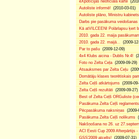
eXpotīcijas neoficiālā karte
(2010
Autoliste informē!
(2010-03-01)
Autoliste plāno, Ministru kabinets
Darbs pie pasākuma veidošanas 
Kā atVILCEENI Polārlapsu ķert b
2010. gada 22. maija pasākumam p
2010. gada 22. maijā...
(2009-12-
Par to pašu
(2009-12-09)
4x4 Klubs aicina - Dublis Nr.4!
(2
Foto no Zelta Ceļa
(2009-09-29)
Atsauksmes par Zelta Ceļu
(2009
Domātāju klases teorētiskais p
Zelta Ceļš atkārtojums
(2009-09-
Zelta Ceļš rezultāti
(2009-09-27)
Best of Zelta Ceļš ORGuliste (ce
Pasākuma Zelta Ceļš reglaments
Pēcpasākuma naksniņas
(2009-0
Pasākuma Zelta Ceļš nolikums
(
Nakšņošana no 26. uz 27.septem
ACI Eesti Cup 2009 Afterpārtijs -
GSS'2009 atcelts!
(2009-07-31)