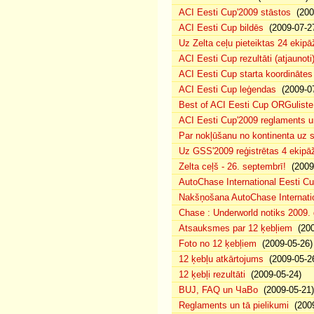
ACI Eesti Cup'2009 stāstos
(200
ACI Eesti Cup bildēs
(2009-07-2
Uz Zelta ceļu pieteiktas 24 ekipā
ACI Eesti Cup rezultāti (atjaunoti
ACI Eesti Cup starta koordinātes
ACI Eesti Cup leģendas
(2009-07
Best of ACI Eesti Cup ORGuliste
ACI Eesti Cup'2009 reglaments u
Par nokļūšanu no kontinenta uz s
Uz GSS'2009 reģistrētas 4 ekipāž
Zelta ceļš - 26. septembrī!
(2009-
AutoChase International Eesti Cu
Nakšņošana AutoChase Internatio
Chase : Underworld notiks 2009. g
Atsauksmes par 12 ķebļiem
(200
Foto no 12 ķebļiem
(2009-05-26)
12 ķebļu atkārtojums
(2009-05-2
12 ķebļi rezultāti
(2009-05-24)
BUJ, FAQ un ЧаВо
(2009-05-21)
Reglaments un tā pielikumi
(2009