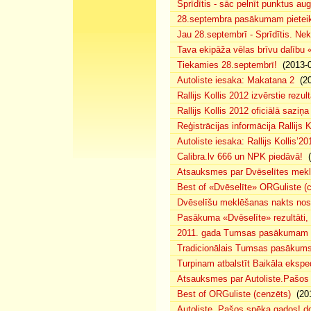
Sprīdītis - sāc pelnīt punktus au
28.septembra pasākumam pieteiku
Jau 28.septembrī - Sprīdītis. Nek
Tava ekipāža vēlas brīvu dalību
Tiekamies 28.septembrī!
(2013-0
Autoliste iesaka: Makatana 2
(20
Rallijs Kollis 2012 izvērstie rezult
Rallijs Kollis 2012 oficiālā saziņa
Reģistrācijas informācija Rallijs K
Autoliste iesaka: Rallijs Kollis’20
Calibra.lv 666 un NPK piedāvā!
(
Atsauksmes par Dvēselītes mek
Best of «Dvēselīte» ORGuliste (
Dvēselīšu meklēšanas nakts no
Pasākuma «Dvēselīte» rezultāti,
2011. gada Tumsas pasākumam pi
Tradicionālais Tumsas pasākums 
Turpinam atbalstīt Baikāla eksped
Atsauksmes par Autoliste.Pašos
Best of ORGuliste (cenzēts)
(201
Autoliste. Pašos spēka gados! d