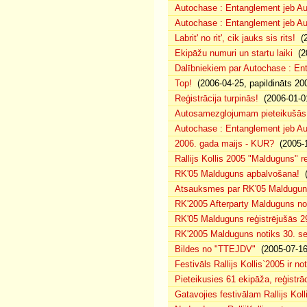
Autochase : Entanglement jeb A
Autochase : Entanglement jeb Au
Labrit' no rit', cik jauks sis rits!
(2
Ekipāžu numuri un startu laiki
(20
Dalībniekiem par Autochase : E
Top!
(2006-04-25, papildināts 20
Reģistrācija turpinās!
(2006-01-0
Autosamezglojumam pieteikušās
Autochase : Entanglement jeb A
2006. gada maijs - KUR?
(2005-1
Rallijs Kollis 2005 "Malduguns" re
RK'05 Malduguns apbalvošana!
(
Atsauksmes par RK'05 Maldugu
RK'2005 Afterparty Malduguns n
RK'05 Malduguns reģistrējušās 2
RK'2005 Malduguns notiks 30. se
Bildes no "TTEJDV"
(2005-07-16
Festivāls Rallijs Kollis`2005 ir not
Pieteikusies 61 ekipāža, reģistrāc
Gatavojies festivālam Rallijs Koll