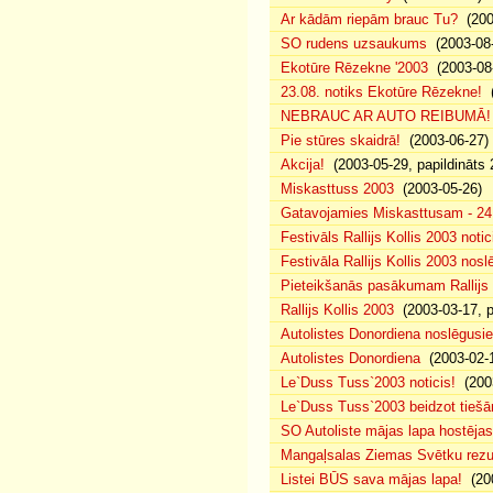
Ar kādām riepām brauc Tu?
(200
SO rudens uzsaukums
(2003-08-
Ekotūre Rēzekne '2003
(2003-08-
23.08. notiks Ekotūre Rēzekne!
(
NEBRAUC AR AUTO REIBUMĀ!
Pie stūres skaidrā!
(2003-06-27)
Akcija!
(2003-05-29, papildināts 
Miskasttuss 2003
(2003-05-26)
Gatavojamies Miskasttusam - 24
Festivāls Rallijs Kollis 2003 notic
Festivāla Rallijs Kollis 2003 nos
Pieteikšanās pasākumam Rallijs 
Rallijs Kollis 2003
(2003-03-17, p
Autolistes Donordiena noslēgusi
Autolistes Donordiena
(2003-02-
Le`Duss Tuss`2003 noticis!
(2003
Le`Duss Tuss`2003 beidzot tiešām
SO Autoliste mājas lapa hostēj
Mangaļsalas Ziemas Svētku rezul
Listei BŪS sava mājas lapa!
(200