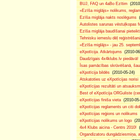
BUJ, FAQ un 4aBo Ezītim
(2010-
«Ezīša miglājs» nolikums, regla
Ezīša miglāja nakts noslēgums
(
Autolistes sarunas vēstuļkopas f
Ezīša miglāja baudīšanai pieteikt
Tehnisku iemeslu dēļ reģistrēša
«Ezīša miglājs» - jau 25. septemb
eXpotīcija. Atkārtojums
(2010-06
Daudzīgais 4x4klubs.lv piedāvā!
Īsas pamācības skrūvēšanā, šau
eXpotīcija bildēs
(2010-05-24)
Atskatoties uz eXpotīcijas norisi
eXpotīcijas rezultāti un atsauks
Best of eXpotīcija ORGuliste (ce
eXpotīcijas finiša vieta
(2010-05-
eXpotīcijas reglaments un citi d
eXpotīcijas reģions un nolikums
(
eXpotīcijas nolikums un logo
(20
4x4 Klubs aicina - Centrs 2010!
(
Organdizatoru dungādziesmiņa, a