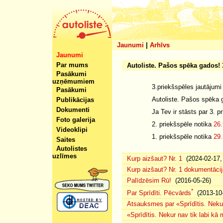
Jaunumi
|
Arhīvs
Jaunumi
Par mums
Autoliste. Pašos spēka gados! 3
Pasākumi
uzņēmumiem
3.priekšspēles jautājumi
Pasākumi
Autoliste. Pašos spēka g
Publikācijas
Dokumenti
Ja Tev ir stāsts par 3. p
Foto galerija
2. priekšspēle notika
26.
Videoklipi
1. priekšspēle notika
29.
Saites
Autolistes
uzlīmes
Kurp aizšaut? Nr. 1
(2024-02-17, 
Kurp aizšaut? Nr. 1 dokumentācij
Palīdzēsim Rū!
(2016-05-26)
*
Par Sprīdīti. Pēcvārds
(2013-10-
Atsauksmes par «Sprīdītis. Nekur
«Sprīdītis. Nekur nav tik labi k