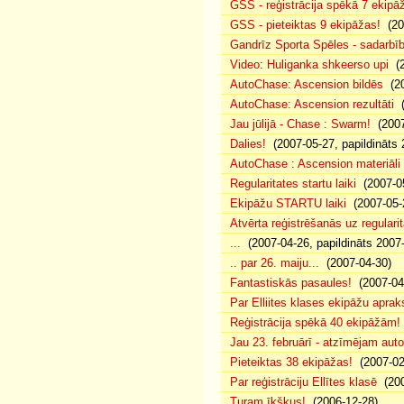
GSS - reģistrācija spēkā 7 ekipā
GSS - pieteiktas 9 ekipāžas!
(20
Gandrīz Sporta Spēles - sadarbīb
Video: Huliganka shkeerso upi
(2
AutoChase: Ascension bildēs
(20
AutoChase: Ascension rezultāti
(
Jau jūlijā - Chase : Swarm!
(2007
Dalies!
(2007-05-27, papildināts 
AutoChase : Ascension materiāli
Regularitates startu laiki
(2007-05
Ekipāžu STARTU laiki
(2007-05-
Atvērta reģistrēšanās uz regularit
...
(2007-04-26, papildināts 2007
.. par 26. maiju...
(2007-04-30)
Fantastiskās pasaules!
(2007-04
Par Elliites klases ekipāžu aprak
Reģistrācija spēkā 40 ekipāžām!
Jau 23. februārī - atzīmējam aut
Pieteiktas 38 ekipāžas!
(2007-02
Par reģistrāciju Ellītes klasē
(200
Turam īkšķus!
(2006-12-28)