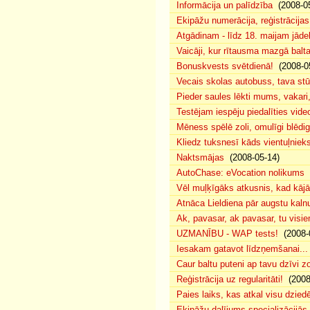
Informācija un palīdzība
(2008-05
Ekipāžu numerācija, reģistrācijas 
Atgādinam - līdz 18. maijam jādek
Vaicāji, kur rītausma mazgā bal
Bonuskvests svētdienā!
(2008-0
Vecais skolas autobuss, tava s
Pieder saules lēkti mums, vakar
Testējam iespēju piedalīties vide
Mēness spēlē zoli, omulīgi blēd
Kliedz tuksnesī kāds vientuļniek
Naktsmājas
(2008-05-14)
AutoChase: eVocation nolikums
(
Vēl muļķīgāks atkusnis, kad kā
Atnāca Lieldiena pār augstu kalnu
Ak, pavasar, ak pavasar, tu visie
UZMANĪBU - WAP tests!
(2008-
Iesakam gatavot līdzņemšanai...
Caur baltu puteni ap tavu dzīvi 
Reģistrācija uz regularitāti!
(2008
Paies laiks, kas atkal visu dzie
Ekipāžu dalījums specializācijās