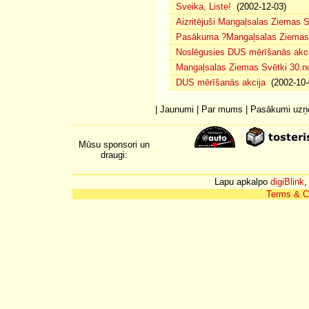
Sveika, Liste!
(2002-12-03)
Aizritējuši Mangaļsalas Ziemas S
Pasākuma ?Mangaļsalas Ziemas S
Noslēgusies DUS mērīšanās akci
Mangaļsalas Ziemas Svētki 30.n
DUS mērīšanās akcija
(2002-10-
|
Jaunumi
|
Par mums
|
Pasākumi uz
Mūsu sponsori un
draugi:
Lapu apkalpo
digiBlink
,
Terms & C