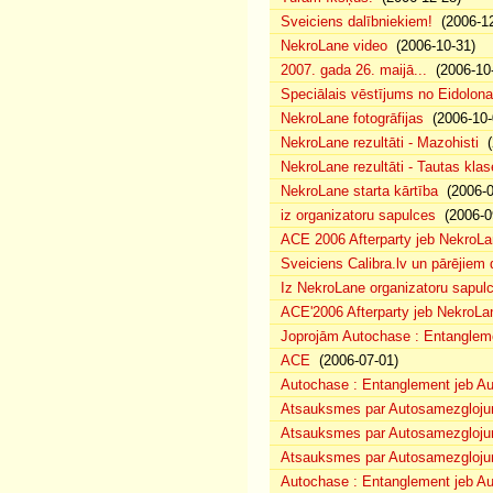
Sveiciens dalībniekiem!
(2006-12
NekroLane video
(2006-10-31)
2007. gada 26. maijā...
(2006-10-
Speciālais vēstījums no Eidolona
NekroLane fotogrāfijas
(2006-10-
NekroLane rezultāti - Mazohisti
(
NekroLane rezultāti - Tautas klas
NekroLane starta kārtība
(2006-0
iz organizatoru sapulces
(2006-0
ACE 2006 Afterparty jeb NekroL
Sveiciens Calibra.lv un pārējiem 
Iz NekroLane organizatoru sapulc
ACE'2006 Afterparty jeb NekroLa
Joprojām Autochase : Entanglem
ACE
(2006-07-01)
Autochase : Entanglement jeb A
Atsauksmes par Autosamezglojum
Atsauksmes par Autosamezgloju
Atsauksmes par Autosamezgloju
Autochase : Entanglement jeb Au