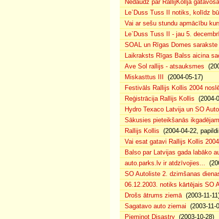
Nedaudz par RallijKollja gatavos
Le`Duss Tuss II notiks, kolīdz b
Vai ar sešu stundu apmācību kur
Le`Duss Tuss II - jau 5. decembr
SOAL un Rīgas Domes sarakste pa
Laikraksts Rīgas Balss aicina sa
Ave Sol rallijs - atsauksmes
(200
Miskasttus III
(2004-05-17)
Festivāls Rallijs Kollis 2004 nosl
Reģistrācija Rallijs Kollis
(2004-04
Hydro Texaco Latvija un SO Autoli
Sākusies pieteikšanās ikgadējam 
Rallijs Kollis
(2004-04-22, papildi
Vai esat gatavi Rallijs Kollis 200
Balso par Latvijas gada labāko au
auto.parks.lv ir atdzīvojies...
(200
SO Autoliste 2. dzimšanas dien
06.12.2003. notiks kārtējais SO 
Drošs ātrums ziemā
(2003-11-11
Sagatavo auto ziemai
(2003-11-0
Pieminot Disastry
(2003-10-28)