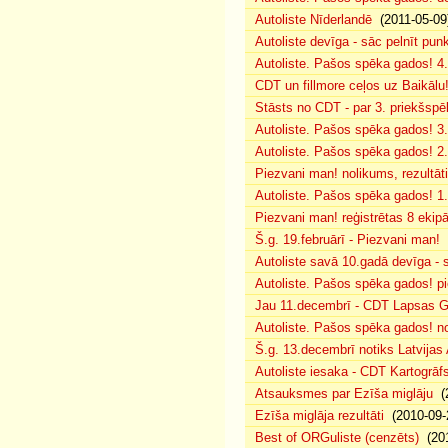
Autoliste Nīderlandē
(2011-05-09
Autoliste devīga - sāc pelnīt punk
Autoliste. Pašos spēka gados! 4. 
CDT un fillmore ceļos uz Baikālu
Stāsts no CDT - par 3. priekšspēl
Autoliste. Pašos spēka gados! 3.
Autoliste. Pašos spēka gados! 2. 
Piezvani man! nolikums, rezultāt
Autoliste. Pašos spēka gados! 1.
Piezvani man! reģistrētas 8 ekip
Š.g. 19.februārī - Piezvani man!
(
Autoliste savā 10.gadā devīga - s
Autoliste. Pašos spēka gados! pie
Jau 11.decembrī - CDT Lapsas Go
Autoliste. Pašos spēka gados! no
Š.g. 13.decembrī notiks Latvijas
Autoliste iesaka - CDT Kartogrāf
Atsauksmes par Ezīša miglāju
(2
Ezīša miglāja rezultāti
(2010-09-
Best of ORGuliste (cenzēts)
(201