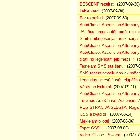
DESCENT rezultāti
(2007-09-30)
Labie vārdi
(2007-09-30)
Par to pašu I
(2007-09-30)
AutoChase: Ascension Afterparty
JA kāda iemesla dēļ tomēr nepied
Startu laiki (iespējamas izmaiņas
AutoChase: Ascension Afterparty
AutoChase: Ascension Afterparty
citāti no leģendām jeb mežs ir īst
Testējam SMS sūtīšanu!
(2007-0
SMS testus neveikušās ekipāža
Leģendas neiesūtījušās ekipāžas
Vēsts no Enkura!
(2007-09-11)
AutoChase: Ascension Afterparty 
Turpinās AutoChase: Ascension Af
REĢISTRĀCIJA SLĒGTA! Reģistr
GSS aizvadīts!
(2007-08-14)
Meklējam pilotu!
(2007-08-06)
Topot GSS…
(2007-08-05)
Video: Chase : Swarm!
(2007-07