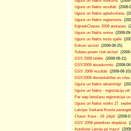
Uguns un Nakts nolikums
(2008-0
Uguns un Nakts rezultāti
(2008-0
Uguns un Nakts apbalvošana
(20
Uguns un Nakts reglaments
(200
KājniekChases 2008 atskaņas
(2
Uguns un Nakts norise
(2008-09-
Uguns un Nakts testa spēle
(200
Enkurs aicina!
(2008-08-25)
Subaru power club aicina!
(2008-
GSS 2008 bildēs
(2008-08-11)
GSS'2008 atsauksmēs
(2008-08-
GSS' 2008 rezultāti
(2008-08-10)
GSS'2008 dienaskārtība un citas
Uguns un Nakts atbalstītāji!
(200
Uguns un Nakts - reģistrācija vē
Par wap lietošanu reģistrācijai u
Uguns un Nakts notiks 27. septe
Latvijas Sarkanā Krusta paraug
Chase: Kaos - 19. jūlijā!
(2008-07
GSS' 2008 pieteiktas ekipāžas
(2
Autolistei Latvija pa mazu!
(2008