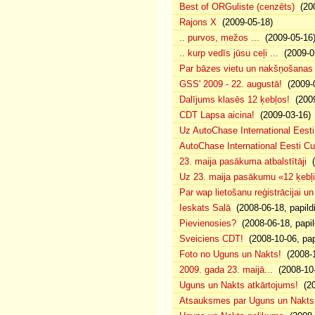
Best of ORGuliste (cenzēts)
(200
Rajons X
(2009-05-18)
.. purvos, mežos ...
(2009-05-16
.. kurp vedīs jūsu ceļi ...
(2009-0
Par bāzes vietu un nakšņošanas 
GSS' 2009 - 22. augustā!
(2009-0
Dalījums klasēs 12 ķebļos!
(2009
CDT Lapsa aicina!
(2009-03-16)
Uz AutoChase International Eesti
AutoChase International Eesti Cup'
23. maija pasākuma atbalstītāji
(
Uz 23. maija pasākumu «12 ķebļi»
Par wap lietošanu reģistrācijai u
Ieskats Salā
(2008-06-18, papild
Pievienosies?
(2008-06-18, papil
Sveiciens CDT!
(2008-10-06, pap
Foto no Uguns un Nakts!
(2008-1
2009. gada 23. maijā...
(2008-10-
Uguns un Nakts atkārtojums!
(20
Atsauksmes par Uguns un Nakts