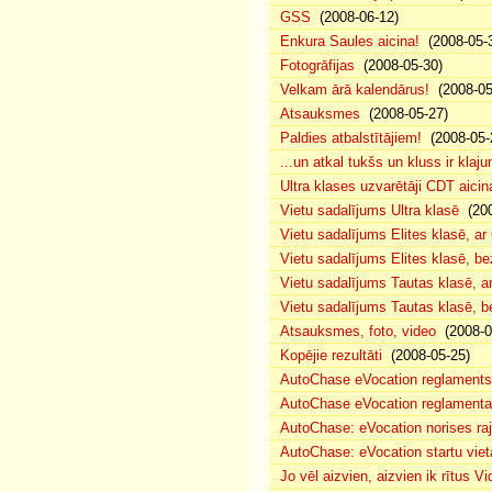
GSS
(2008-06-12)
Enkura Saules aicina!
(2008-05-
Fotogrāfijas
(2008-05-30)
Velkam ārā kalendārus!
(2008-05
Atsauksmes
(2008-05-27)
Paldies atbalstītājiem!
(2008-05-
...un atkal tukšs un kluss ir klaj
Ultra klases uzvarētāji CDT aicin
Vietu sadalījums Ultra klasē
(200
Vietu sadalījums Elites klasē, a
Vietu sadalījums Elites klasē, 
Vietu sadalījums Tautas klasē, 
Vietu sadalījums Tautas klasē, 
Atsauksmes, foto, video
(2008-0
Kopējie rezultāti
(2008-05-25)
AutoChase eVocation reglaments
AutoChase eVocation reglamenta 
AutoChase: eVocation norises ra
AutoChase: eVocation startu viet
Jo vēl aizvien, aizvien ik rītus 