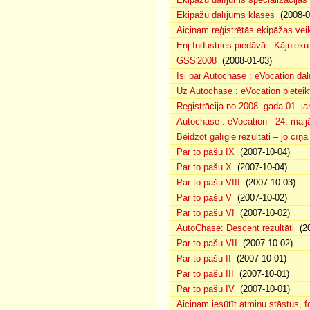
Ekipāžu dalījums klasēs
(2008-0
Aicinam reģistrētās ekipāžas vei
Enj Industries piedāvā - Kājniek
GSS'2008
(2008-01-03)
Īsi par Autochase : eVocation da
Uz Autochase : eVocation pieteik
Reģistrācija no 2008. gada 01. ja
Autochase : eVocation - 24. maij
Beidzot galīgie rezultāti – jo cīņ
Par to pašu IX
(2007-10-04)
Par to pašu X
(2007-10-04)
Par to pašu VIII
(2007-10-03)
Par to pašu V
(2007-10-02)
Par to pašu VI
(2007-10-02)
AutoChase: Descent rezultāti
(20
Par to pašu VII
(2007-10-02)
Par to pašu II
(2007-10-01)
Par to pašu III
(2007-10-01)
Par to pašu IV
(2007-10-01)
Aicinam iesūtīt atmiņu stāstus, fo