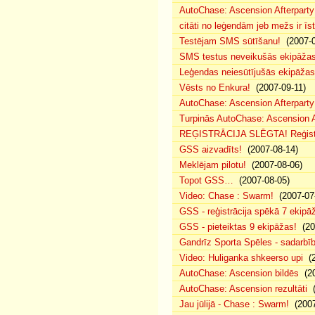
AutoChase: Ascension Afterparty
citāti no leģendām jeb mežs ir īst
Testējam SMS sūtīšanu!
(2007-0
SMS testus neveikušās ekipāža
Leģendas neiesūtījušās ekipāžas
Vēsts no Enkura!
(2007-09-11)
AutoChase: Ascension Afterparty 
Turpinās AutoChase: Ascension Af
REĢISTRĀCIJA SLĒGTA! Reģistr
GSS aizvadīts!
(2007-08-14)
Meklējam pilotu!
(2007-08-06)
Topot GSS…
(2007-08-05)
Video: Chase : Swarm!
(2007-07
GSS - reģistrācija spēkā 7 ekipā
GSS - pieteiktas 9 ekipāžas!
(20
Gandrīz Sporta Spēles - sadarbīb
Video: Huliganka shkeerso upi
(2
AutoChase: Ascension bildēs
(20
AutoChase: Ascension rezultāti
(
Jau jūlijā - Chase : Swarm!
(2007