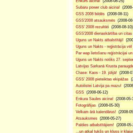
Enkurs aicina!
(2008-08-25)
Subaru power club aicina!
(2008-
GSS 2008 bildēs
(2008-08-11)
GSS'2008 atsauksmēs
(2008-08-
GSS' 2008 rezultāti
(2008-08-10)
GSS'2008 dienaskārtība un citas
Uguns un Nakts atbalstītāji!
(200
Uguns un Nakts - reģistrācija vē
Par wap lietošanu reģistrācijai u
Uguns un Nakts notiks 27. septe
Latvijas Sarkanā Krusta paraug
Chase: Kaos - 19. jūlijā!
(2008-07
GSS' 2008 pieteiktas ekipāžas
(2
Autolistei Latvija pa mazu!
(2008
GSS
(2008-06-12)
Enkura Saules aicina!
(2008-05-
Fotogrāfijas
(2008-05-30)
Velkam ārā kalendārus!
(2008-05
Atsauksmes
(2008-05-27)
Paldies atbalstītājiem!
(2008-05-
...un atkal tukšs un kluss ir klaj