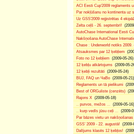
ACI Eesti Cup'2009 reglaments u
Par nokļūšanu no kontinenta uz s
Uz GSS'2009 reģistrētas 4 ekipāž
Zelta ceļš - 26. septembrī!
(2009-
AutoChase International Eesti Cu
Nakšņošana AutoChase Internatio
Chase : Underworld notiks 2009. g
Atsauksmes par 12 ķebļiem
(200
Foto no 12 ķebļiem
(2009-05-26)
12 ķebļu atkārtojums
(2009-05-2
12 ķebļi rezultāti
(2009-05-24)
BUJ, FAQ un ЧаВо
(2009-05-21)
Reglaments un tā pielikumi
(2009
Best of ORGuliste (cenzēts)
(200
Rajons X
(2009-05-18)
.. purvos, mežos ...
(2009-05-16
.. kurp vedīs jūsu ceļi ...
(2009-0
Par bāzes vietu un nakšņošanas 
GSS' 2009 - 22. augustā!
(2009-0
Dalījums klasēs 12 ķebļos!
(2009