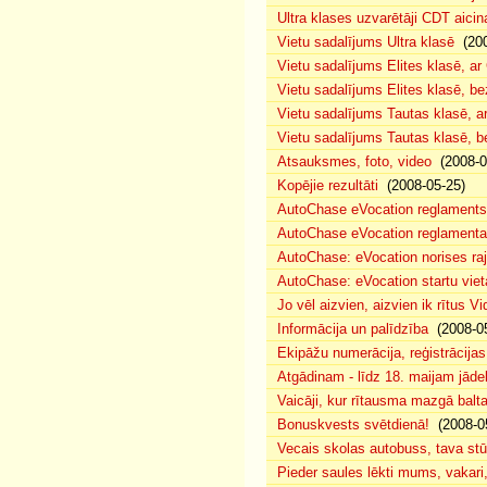
Ultra klases uzvarētāji CDT aicin
Vietu sadalījums Ultra klasē
(200
Vietu sadalījums Elites klasē, a
Vietu sadalījums Elites klasē, 
Vietu sadalījums Tautas klasē, 
Vietu sadalījums Tautas klasē, 
Atsauksmes, foto, video
(2008-0
Kopējie rezultāti
(2008-05-25)
AutoChase eVocation reglaments
AutoChase eVocation reglamenta 
AutoChase: eVocation norises ra
AutoChase: eVocation startu viet
Jo vēl aizvien, aizvien ik rītus 
Informācija un palīdzība
(2008-05
Ekipāžu numerācija, reģistrācijas 
Atgādinam - līdz 18. maijam jādek
Vaicāji, kur rītausma mazgā bal
Bonuskvests svētdienā!
(2008-0
Vecais skolas autobuss, tava s
Pieder saules lēkti mums, vakar