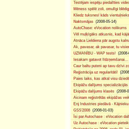
Testējam iespēju piedalīties vide
Mēness spēlē zoli, omulīgi blēd
Kliedz tuksnesī kāds vientuļniek
Naktsmājas
(2008-05-14)
AutoChase: eVocation nolikums
(
Vēl muļķīgāks atkusnis, kad kā
Atnāca Lieldiena pār augstu kalnu
Ak, pavasar, ak pavasar, tu visie
UZMANĪBU - WAP tests!
(2008-
Iesakam gatavot līdzņemšanai...
Caur baltu puteni ap tavu dzīvi 
Reģistrācija uz regularitāti!
(2008
Paies laiks, kas atkal visu dzie
Ekipāžu dalījums specializācijās
Ekipāžu dalījums klasēs
(2008-0
Aicinam reģistrētās ekipāžas vei
Enj Industries piedāvā - Kājniek
GSS'2008
(2008-01-03)
Īsi par Autochase : eVocation da
Uz Autochase : eVocation pieteik