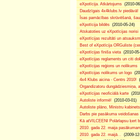
eXpotīcija. Atkārtojums
(2010-06
Daudzīgais 4x4klubs.lv piedāvā!
Īsas pamācības skrūvēšanā, šau
eXpotīcija bildēs
(2010-05-24)
Atskatoties uz eXpotīcijas norisi
eXpotīcijas rezultāti un atsauks
Best of eXpotīcija ORGuliste (ce
eXpotīcijas finiša vieta
(2010-05-
eXpotīcijas reglaments un citi d
eXpotīcijas reģions un nolikums
(
eXpotīcijas nolikums un logo
(20
4x4 Klubs aicina - Centrs 2010!
(
Organdizatoru dungādziesmiņa, a
eXpotīcijas neoficiālā karte
(2010
Autoliste informē!
(2010-03-01)
Autoliste plāno, Ministru kabinets
Darbs pie pasākuma veidošanas 
Kā atVILCEENI Polārlapsu ķert b
2010. gada 22. maija pasākumam p
2010. gada 22. maijā...
(2009-12-