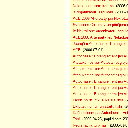
NekroLane starta kārtība
(2006-0
iz organizatoru sapulces
(2006-0
ACE 2006 Afterparty jeb NekroL
Sveiciens Calibra.lv un pārējiem 
Iz NekroLane organizatoru sapulc
ACE'2006 Afterparty jeb NekroLa
Joprojām Autochase : Entanglem
ACE
(2006-07-01)
Autochase : Entanglement jeb A
Atsauksmes par Autosamezglojum
Atsauksmes par Autosamezgloju
Atsauksmes par Autosamezgloju
Autochase : Entanglement jeb Au
Autochase : Entanglement jeb A
Autochase : Entanglement jeb Au
Labrit' no rit', cik jauks sis rits!
(2
Ekipāžu numuri un startu laiki
(20
Dalībniekiem par Autochase : E
Top!
(2006-04-25, papildināts 20
Reģistrācija turpinās!
(2006-01-0