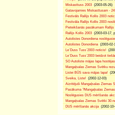
Miskasttuss 2003
(2003-05-26)
Gatavojamies Miskasttusam - 24
Festivāls Rallijs Kollis 2003 notic
Festivāla Rallijs Kollis 2003 nos
Pieteikšanās pasākumam Rallijs 
Rallijs Kollis 2003
(2003-03-17, p
Autolistes Donordiena noslēgusi
Autolistes Donordiena
(2003-02-
Le`Duss Tuss`2003 noticis!
(2003
Le`Duss Tuss`2003 beidzot tiešām
SO Autoliste mājas lapa hostēj
Mangaļsalas Ziemas Svētku rezul
Listei BŪS sava mājas lapa!
(200
Sveika, Liste!
(2002-12-03)
Aizritējuši Mangaļsalas Ziemas S
Pasākuma ?Mangaļsalas Ziemas S
Noslēgusies DUS mērīšanās akci
Mangaļsalas Ziemas Svētki 30.n
DUS mērīšanās akcija
(2002-10-