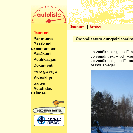
Jaunumi
|
Arhīvs
Jaunumi
Par mums
Organdizatoru dungādziesmiņa,
Pasākumi
uzņēmumiem
Jo vairāk snieg, – tidlī
Pasākumi
Jo vairāk tiek, – tidlī –
Publikācijas
Jo vairāk tiek, – tidlī –
Mums sniega!
Dokumenti
Foto galerija
Videoklipi
Saites
Autolistes
uzlīmes