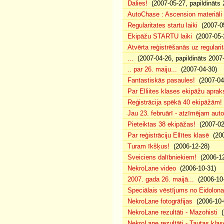
Dalies!
(2007-05-27, papildināts 
AutoChase : Ascension materiāli
Regularitates startu laiki
(2007-05
Ekipāžu STARTU laiki
(2007-05-
Atvērta reģistrēšanās uz regularit
...
(2007-04-26, papildināts 2007
.. par 26. maiju...
(2007-04-30)
Fantastiskās pasaules!
(2007-04
Par Elliites klases ekipāžu aprak
Reģistrācija spēkā 40 ekipāžām!
Jau 23. februārī - atzīmējam aut
Pieteiktas 38 ekipāžas!
(2007-02
Par reģistrāciju Ellītes klasē
(200
Turam īkšķus!
(2006-12-28)
Sveiciens dalībniekiem!
(2006-12
NekroLane video
(2006-10-31)
2007. gada 26. maijā...
(2006-10-
Speciālais vēstījums no Eidolona
NekroLane fotogrāfijas
(2006-10-
NekroLane rezultāti - Mazohisti
(
NekroLane rezultāti - Tautas klas