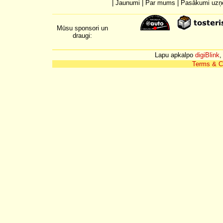
|
Jaunumi
|
Par mums
|
Pasākumi uz
Mūsu sponsori un
draugi:
Lapu apkalpo
digiBlink
,
Terms & C