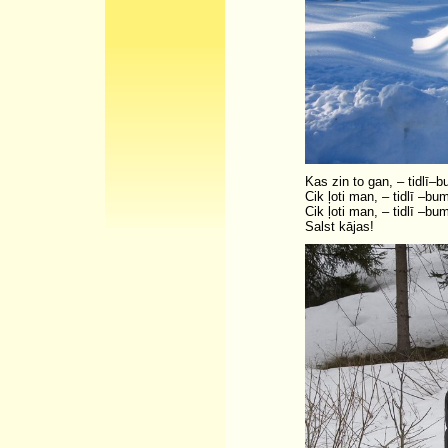
Kas zin to gan, – tidlī–
Cik ļoti man, – tidlī –bu
Cik ļoti man, – tidlī –bu
Salst kājas!