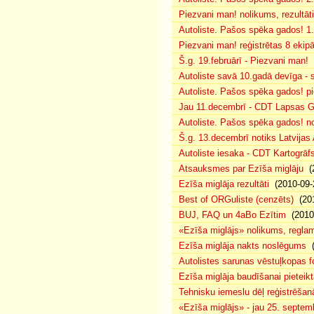
Piezvani man! nolikums, rezultāt
Autoliste. Pašos spēka gados! 1.
Piezvani man! reģistrētas 8 ekip
Š.g. 19.februārī - Piezvani man!
(
Autoliste savā 10.gadā devīga - s
Autoliste. Pašos spēka gados! pie
Jau 11.decembrī - CDT Lapsas Go
Autoliste. Pašos spēka gados! no
Š.g. 13.decembrī notiks Latvijas
Autoliste iesaka - CDT Kartogrāf
Atsauksmes par Ezīša miglāju
(2
Ezīša miglāja rezultāti
(2010-09-
Best of ORGuliste (cenzēts)
(201
BUJ, FAQ un 4aBo Ezītim
(2010-
«Ezīša miglājs» nolikums, regla
Ezīša miglāja nakts noslēgums
(
Autolistes sarunas vēstuļkopas f
Ezīša miglāja baudīšanai pieteikt
Tehnisku iemeslu dēļ reģistrēša
«Ezīša miglājs» - jau 25. septemb