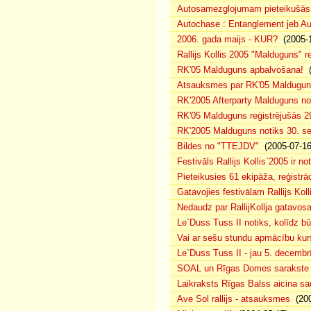
Autosamezglojumam pieteikušās
Autochase : Entanglement jeb A
2006. gada maijs - KUR?
(2005-1
Rallijs Kollis 2005 "Malduguns" re
RK'05 Malduguns apbalvošana!
(
Atsauksmes par RK'05 Maldugu
RK'2005 Afterparty Malduguns n
RK'05 Malduguns reģistrējušās 2
RK'2005 Malduguns notiks 30. se
Bildes no "TTEJDV"
(2005-07-16
Festivāls Rallijs Kollis`2005 ir not
Pieteikusies 61 ekipāža, reģistrāc
Gatavojies festivālam Rallijs Koll
Nedaudz par RallijKollja gatavos
Le`Duss Tuss II notiks, kolīdz b
Vai ar sešu stundu apmācību kur
Le`Duss Tuss II - jau 5. decembr
SOAL un Rīgas Domes sarakste pa
Laikraksts Rīgas Balss aicina sa
Ave Sol rallijs - atsauksmes
(200