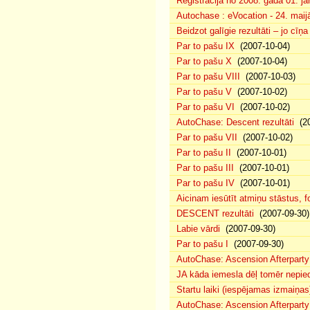
Reģistrācija no 2008. gada 01. ja
Autochase : eVocation - 24. maij
Beidzot galīgie rezultāti – jo cīņ
Par to pašu IX
(2007-10-04)
Par to pašu X
(2007-10-04)
Par to pašu VIII
(2007-10-03)
Par to pašu V
(2007-10-02)
Par to pašu VI
(2007-10-02)
AutoChase: Descent rezultāti
(20
Par to pašu VII
(2007-10-02)
Par to pašu II
(2007-10-01)
Par to pašu III
(2007-10-01)
Par to pašu IV
(2007-10-01)
Aicinam iesūtīt atmiņu stāstus, fo
DESCENT rezultāti
(2007-09-30)
Labie vārdi
(2007-09-30)
Par to pašu I
(2007-09-30)
AutoChase: Ascension Afterparty
JA kāda iemesla dēļ tomēr nepied
Startu laiki (iespējamas izmaiņas
AutoChase: Ascension Afterparty