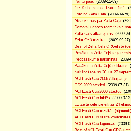
Par to pašu
(2009-12-09)
4x4 Klubs aicina - Dublis Nr.4!
(2
Foto no Zelta Ceļa
(2009-09-29)
Atsauksmes par Zelta Ceļu
(2009
Domātāju klases teorētiskais p
Zelta Ceļš atkārtojums
(2009-09-
Zelta Ceļš rezultāti
(2009-09-27)
Best of Zelta Ceļš ORGuliste (ce
Pasākuma Zelta Ceļš reglaments
Pēcpasākuma naksniņas
(2009-0
Pasākuma Zelta Ceļš nolikums
(
Nakšņošana no 26. uz 27.septem
ACI Eesti Cup 2009 Afterpārtijs -
GSS'2009 atcelts!
(2009-07-31)
ACI Eesti Cup'2009 stāstos
(200
ACI Eesti Cup bildēs
(2009-07-2
Uz Zelta ceļu pieteiktas 24 ekipā
ACI Eesti Cup rezultāti (atjaunoti
ACI Eesti Cup starta koordinātes
ACI Eesti Cup leģendas
(2009-07
Best of ACI Eesti Cup ORGuliste