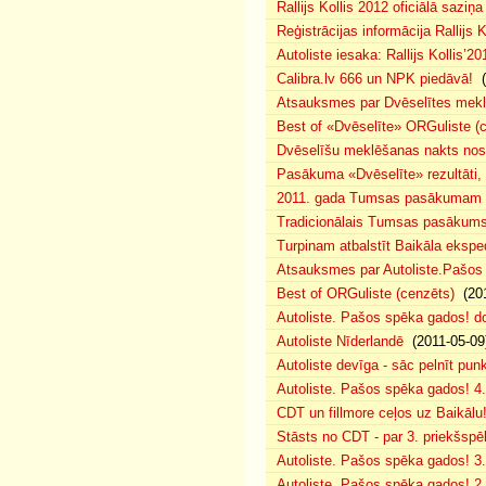
Rallijs Kollis 2012 oficiālā saziņa
Reģistrācijas informācija Rallijs K
Autoliste iesaka: Rallijs Kollis’20
Calibra.lv 666 un NPK piedāvā!
(
Atsauksmes par Dvēselītes mek
Best of «Dvēselīte» ORGuliste (
Dvēselīšu meklēšanas nakts no
Pasākuma «Dvēselīte» rezultāti,
2011. gada Tumsas pasākumam pi
Tradicionālais Tumsas pasākums 
Turpinam atbalstīt Baikāla eksped
Atsauksmes par Autoliste.Pašos
Best of ORGuliste (cenzēts)
(201
Autoliste. Pašos spēka gados! d
Autoliste Nīderlandē
(2011-05-09
Autoliste devīga - sāc pelnīt punk
Autoliste. Pašos spēka gados! 4. 
CDT un fillmore ceļos uz Baikālu
Stāsts no CDT - par 3. priekšspēl
Autoliste. Pašos spēka gados! 3.
Autoliste. Pašos spēka gados! 2. 