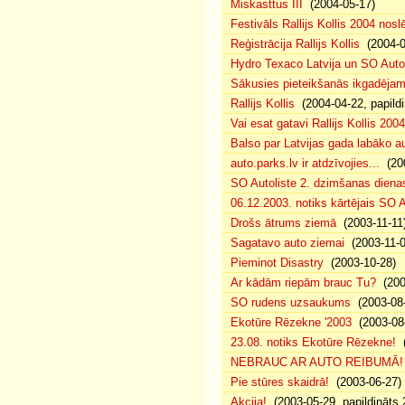
Miskasttus III
(2004-05-17)
Festivāls Rallijs Kollis 2004 nosl
Reģistrācija Rallijs Kollis
(2004-04
Hydro Texaco Latvija un SO Autoli
Sākusies pieteikšanās ikgadējam 
Rallijs Kollis
(2004-04-22, papildi
Vai esat gatavi Rallijs Kollis 200
Balso par Latvijas gada labāko au
auto.parks.lv ir atdzīvojies...
(200
SO Autoliste 2. dzimšanas dien
06.12.2003. notiks kārtējais SO 
Drošs ātrums ziemā
(2003-11-11
Sagatavo auto ziemai
(2003-11-0
Pieminot Disastry
(2003-10-28)
Ar kādām riepām brauc Tu?
(200
SO rudens uzsaukums
(2003-08-
Ekotūre Rēzekne '2003
(2003-08-
23.08. notiks Ekotūre Rēzekne!
(
NEBRAUC AR AUTO REIBUMĀ!
Pie stūres skaidrā!
(2003-06-27)
Akcija!
(2003-05-29, papildināts 