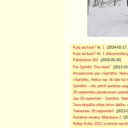
Kurp aizšaut? Nr. 1
(2024-02-17, 
Kurp aizšaut? Nr. 1 dokumentācij
Palīdzēsim Rū!
(2016-05-26)
*
Par Sprīdīti. Pēcvārds
(2013-10-
Atsauksmes par «Sprīdītis. Nekur
«Sprīdītis. Nekur nav tik labi k
Sprīdītis - sāc pelnīt punktus au
28.septembra pasākumam pieteiku
Jau 28.septembrī - Sprīdītis. Nek
Tava ekipāža vēlas brīvu dalību
Tiekamies 28.septembrī!
(2013-0
Autoliste iesaka: Makatana 2
(20
Rallijs Kollis 2012 izvērstie rezult