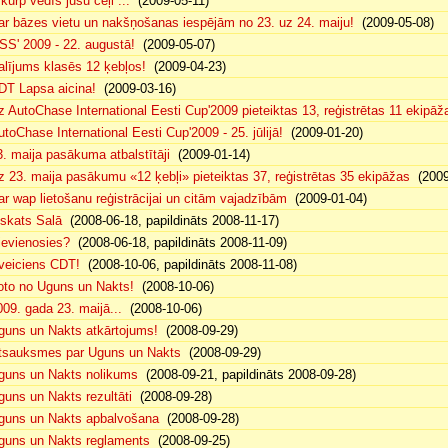
 kurp vedīs jūsu ceļi ...
(2009-05-11)
ar bāzes vietu un nakšņošanas iespējām no 23. uz 24. maiju!
(2009-05-08)
SS' 2009 - 22. augustā!
(2009-05-07)
alījums klasēs 12 ķebļos!
(2009-04-23)
DT Lapsa aicina!
(2009-03-16)
z AutoChase International Eesti Cup'2009 pieteiktas 13, reģistrētas 11 ekipāž
utoChase International Eesti Cup'2009 - 25. jūlijā!
(2009-01-20)
3. maija pasākuma atbalstītāji
(2009-01-14)
z 23. maija pasākumu «12 ķebļi» pieteiktas 37, reģistrētas 35 ekipāžas
(2009
ar wap lietošanu reģistrācijai un citām vajadzībām
(2009-01-04)
eskats Salā
(2008-06-18, papildināts 2008-11-17)
ievienosies?
(2008-06-18, papildināts 2008-11-09)
veiciens CDT!
(2008-10-06, papildināts 2008-11-08)
oto no Uguns un Nakts!
(2008-10-06)
009. gada 23. maijā...
(2008-10-06)
guns un Nakts atkārtojums!
(2008-09-29)
tsauksmes par Uguns un Nakts
(2008-09-29)
guns un Nakts nolikums
(2008-09-21, papildināts 2008-09-28)
guns un Nakts rezultāti
(2008-09-28)
guns un Nakts apbalvošana
(2008-09-28)
guns un Nakts reglaments
(2008-09-25)