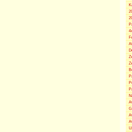
K
2
2
P
4
F
A
D
Z
Ze
B
P
P
P
N
A
G
A
A
U