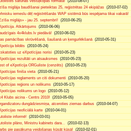
utolistes sarunas vēstuļkopas formātā!
(2010-08-07)
zīša miglāja baudīšanai pieteiktas 25, reģistrētas 24 ekipāžas
(2010-07-02)
ehnisku iemeslu dēļ reģistrēšanās WAP sistēmā būs iespējama tikai vakarā!
(
Ezīša miglājs» - jau 25. septembrī!
(2010-06-25)
Xpotīcija. Atkārtojums
(2010-06-06)
audzīgais 4x4klubs.lv piedāvā!
(2010-06-02)
sas pamācības skrūvēšanā, šaušanā un ķengurlēkšanā
(2010-05-31)
Xpotīcija bildēs
(2010-05-24)
tskatoties uz eXpotīcijas norisi
(2010-05-23)
Xpotīcijas rezultāti un atsauksmes
(2010-05-23)
est of eXpotīcija ORGuliste (cenzēts)
(2010-05-23)
potīcijas finiša vieta
(2010-05-21)
Xpotīcijas reglaments un citi dokumenti
(2010-05-20)
Xpotīcijas reģions un nolikums
(2010-05-17)
Xpotīcijas nolikums un logo
(2010-05-12)
x4 Klubs aicina - Centrs 2010!
(2010-05-05)
rgandizatoru dungādziesmiņa, atceroties ziemas darbus
(2010-04-07)
Xpotīcijas neoficiālā karte
(2010-04-01)
utoliste informē!
(2010-03-01)
utoliste plāno, Ministru kabinets dara...
(2010-02-13)
arbs pie pasākuma veidošanas kūsāt kūsā!
(2010-02-01)