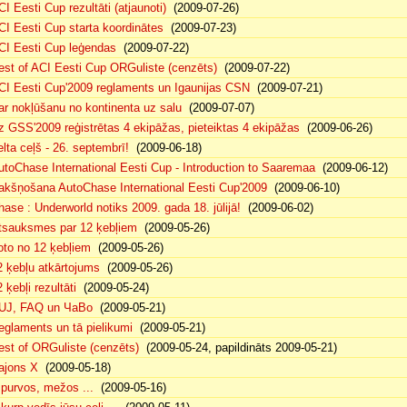
CI Eesti Cup rezultāti (atjaunoti)
(2009-07-26)
CI Eesti Cup starta koordinātes
(2009-07-23)
CI Eesti Cup leģendas
(2009-07-22)
est of ACI Eesti Cup ORGuliste (cenzēts)
(2009-07-22)
CI Eesti Cup'2009 reglaments un Igaunijas CSN
(2009-07-21)
ar nokļūšanu no kontinenta uz salu
(2009-07-07)
z GSS'2009 reģistrētas 4 ekipāžas, pieteiktas 4 ekipāžas
(2009-06-26)
elta ceļš - 26. septembrī!
(2009-06-18)
utoChase International Eesti Cup - Introduction to Saaremaa
(2009-06-12)
akšņošana AutoChase International Eesti Cup'2009
(2009-06-10)
hase : Underworld notiks 2009. gada 18. jūlijā!
(2009-06-02)
tsauksmes par 12 ķebļiem
(2009-05-26)
oto no 12 ķebļiem
(2009-05-26)
2 ķebļu atkārtojums
(2009-05-26)
 ķebļi rezultāti
(2009-05-24)
UJ, FAQ un ЧаВо
(2009-05-21)
eglaments un tā pielikumi
(2009-05-21)
est of ORGuliste (cenzēts)
(2009-05-24, papildināts 2009-05-21)
ajons X
(2009-05-18)
. purvos, mežos ...
(2009-05-16)