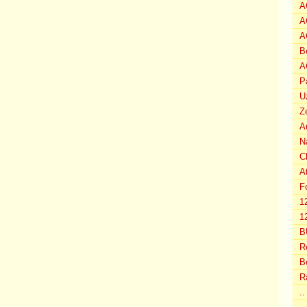
A
A
A
B
A
P
U
Z
A
N
C
A
F
1
12
B
R
B
R
.