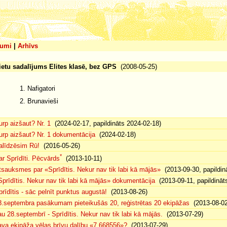
umi
|
Arhīvs
ietu sadalījums Elites klasē, bez GPS
(2008-05-25)
1. Nafigatori
2. Brunavieši
urp aizšaut? Nr. 1
(2024-02-17, papildināts 2024-02-18)
urp aizšaut? Nr. 1 dokumentācija
(2024-02-18)
alīdzēsim Rū!
(2016-05-26)
*
ar Sprīdīti. Pēcvārds
(2013-10-11)
tsauksmes par «Sprīdītis. Nekur nav tik labi kā mājās»
(2013-09-30, papildin
Sprīdītis. Nekur nav tik labi kā mājās» dokumentācija
(2013-09-11, papildināt
prīdītis - sāc pelnīt punktus augustā!
(2013-08-26)
8.septembra pasākumam pieteikušās 20, reģistrētas 20 ekipāžas
(2013-08-02
au 28.septembrī - Sprīdītis. Nekur nav tik labi kā mājās.
(2013-07-29)
ava ekipāža vēlas brīvu dalību «7.668556»?
(2013-07-29)