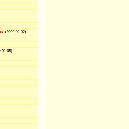
as
(2009-02-02)
-01-05)