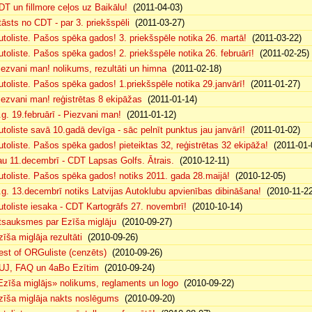
DT un fillmore ceļos uz Baikālu!
(2011-04-03)
tāsts no CDT - par 3. priekšspēli
(2011-03-27)
utoliste. Pašos spēka gados! 3. priekšspēle notika 26. martā!
(2011-03-22)
utoliste. Pašos spēka gados! 2. priekšspēle notika 26. februārī!
(2011-02-25)
iezvani man! nolikums, rezultāti un himna
(2011-02-18)
utoliste. Pašos spēka gados! 1.priekšspēle notika 29.janvārī!
(2011-01-27)
iezvani man! reģistrētas 8 ekipāžas
(2011-01-14)
.g. 19.februārī - Piezvani man!
(2011-01-12)
utoliste savā 10.gadā devīga - sāc pelnīt punktus jau janvārī!
(2011-01-02)
utoliste. Pašos spēka gados! pieteiktas 32, reģistrētas 32 ekipāža!
(2011-01-
au 11.decembrī - CDT Lapsas Golfs. Ātrais.
(2010-12-11)
utoliste. Pašos spēka gados! notiks 2011. gada 28.maijā!
(2010-12-05)
.g. 13.decembrī notiks Latvijas Autoklubu apvienības dibināšana!
(2010-11-22
utoliste iesaka - CDT Kartogrāfs 27. novembrī!
(2010-10-14)
tsauksmes par Ezīša miglāju
(2010-09-27)
zīša miglāja rezultāti
(2010-09-26)
est of ORGuliste (cenzēts)
(2010-09-26)
UJ, FAQ un 4aBo Ezītim
(2010-09-24)
Ezīša miglājs» nolikums, reglaments un logo
(2010-09-22)
zīša miglāja nakts noslēgums
(2010-09-20)