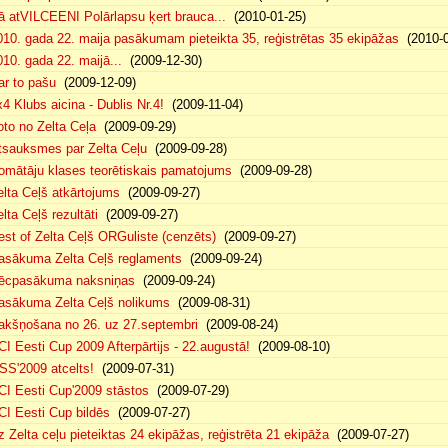
ā atVILCEENI Polārlapsu ķert brauca...
(2010-01-25)
010. gada 22. maija pasākumam pieteikta 35, reģistrētas 35 ekipāžas
(2010-0
010. gada 22. maijā...
(2009-12-30)
ar to pašu
(2009-12-09)
x4 Klubs aicina - Dublis Nr.4!
(2009-11-04)
oto no Zelta Ceļa
(2009-09-29)
tsauksmes par Zelta Ceļu
(2009-09-28)
omātāju klases teorētiskais pamatojums
(2009-09-28)
elta Ceļš atkārtojums
(2009-09-27)
lta Ceļš rezultāti
(2009-09-27)
est of Zelta Ceļš ORGuliste (cenzēts)
(2009-09-27)
asākuma Zelta Ceļš reglaments
(2009-09-24)
ēcpasākuma naksniņas
(2009-09-24)
asākuma Zelta Ceļš nolikums
(2009-08-31)
akšņošana no 26. uz 27.septembri
(2009-08-24)
CI Eesti Cup 2009 Afterpārtijs - 22.augustā!
(2009-08-10)
SS'2009 atcelts!
(2009-07-31)
CI Eesti Cup'2009 stāstos
(2009-07-29)
CI Eesti Cup bildēs
(2009-07-27)
z Zelta ceļu pieteiktas 24 ekipāžas, reģistrēta 21 ekipāža
(2009-07-27)