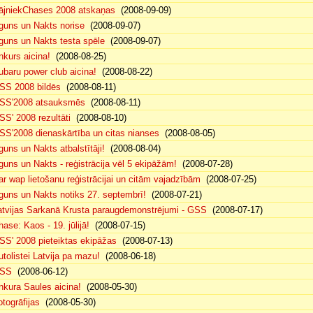
ājniekChases 2008 atskaņas
(2008-09-09)
guns un Nakts norise
(2008-09-07)
guns un Nakts testa spēle
(2008-09-07)
nkurs aicina!
(2008-08-25)
ubaru power club aicina!
(2008-08-22)
SS 2008 bildēs
(2008-08-11)
SS'2008 atsauksmēs
(2008-08-11)
SS' 2008 rezultāti
(2008-08-10)
SS'2008 dienaskārtība un citas nianses
(2008-08-05)
guns un Nakts atbalstītāji!
(2008-08-04)
guns un Nakts - reģistrācija vēl 5 ekipāžām!
(2008-07-28)
ar wap lietošanu reģistrācijai un citām vajadzībām
(2008-07-25)
guns un Nakts notiks 27. septembrī!
(2008-07-21)
atvijas Sarkanā Krusta paraugdemonstrējumi - GSS
(2008-07-17)
hase: Kaos - 19. jūlijā!
(2008-07-15)
SS' 2008 pieteiktas ekipāžas
(2008-07-13)
utolistei Latvija pa mazu!
(2008-06-18)
SS
(2008-06-12)
nkura Saules aicina!
(2008-05-30)
otogrāfijas
(2008-05-30)