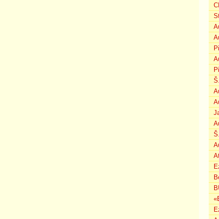
C
S
A
A
P
A
P
Š
A
A
J
A
Š
A
A
E
B
B
«
E