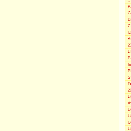
..
P
G
D
C
U
A
2
U
P
I
P
S
F
2
U
A
U
U
U
U