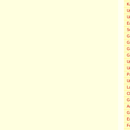
K
U
U
E
S
G
G
G
G
U
U
P
U
L
C
G
A
G
E
F