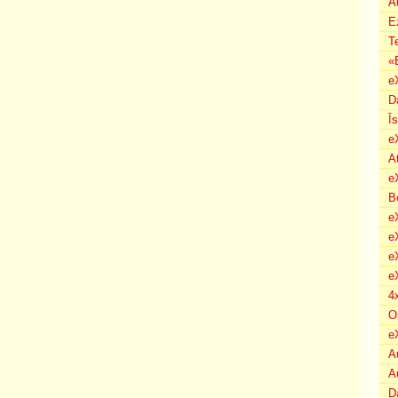
A
E
T
«
e
D
Ī
e
A
e
B
eX
e
e
e
4
O
e
A
A
D