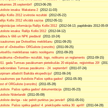
iekamies 28.septembrī!
(2013-06-29)
utoliste iesaka: Makatana 2
(2012-11-03)
llijs Kollis 2012 izvērstie rezultāti
(2012-05-22)
llijs Kollis 2012 oficiālā saziņa
(2012-05-11)
eģistrācijas informācija Rallijs Kollis’2012
(2012-04-13, papildināts 2012-05-0
toliste iesaka: Rallijs Kollis’2012
(2012-04-12)
alibra.lv 666 un NPK piedāvā!
(2011-10-24)
tsauksmes par Dvēselītes meklēšanu
(2011-09-25)
est of «Dvēselīte» ORGuliste (cenzēts)
(2011-09-25)
vēselīšu meklēšanas nakts noslēgums
(2011-09-20)
asākuma «Dvēselīte» rezultāti, logo, nolikums un reglaments
(2011-09-15)
011. gada Tumsas pasākumam pieteikušās 20 ekipāžas, reģistrētas 20!
(2011
radicionālais Tumsas pasākums - 24. septembrī!
(2011-07-24)
urpinam atbalstīt Baikāla ekspedīciju!
(2011-06-24)
tsauksmes par Autoliste.Pašos spēka gados!
(2011-05-30)
est of ORGuliste (cenzēts)
(2011-05-28)
utoliste. Pašos spēka gados! dokumentācija
(2011-05-23)
utoliste Nīderlandē
(2011-05-09)
utoliste devīga - sāc pelnīt punktus jau janvārī!
(2011-05-01)
utoliste. Pašos spēka gados! 4. priekšspēle notika 30. aprīlī!
(2011-04-28)