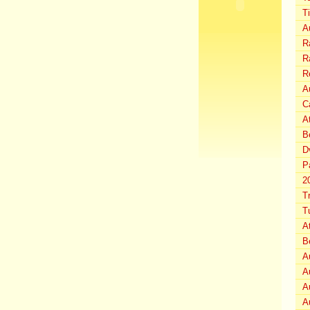
T
A
Ra
Ra
R
Au
C
A
B
D
P
2
T
T
A
B
A
A
A
A