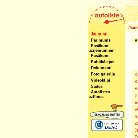
Jaun
Jaunumi
Par mums
V
Pasākumi
uzņēmumiem
Pasākumi
Publikācijas
Dokumenti
Foto galerija
K
Videoklipi
K
Saites
P
Autolistes
P
uzlīmes
A
«
S
2
J
T