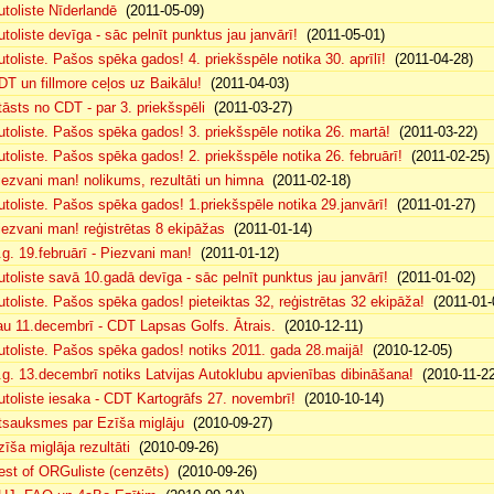
utoliste Nīderlandē
(2011-05-09)
utoliste devīga - sāc pelnīt punktus jau janvārī!
(2011-05-01)
utoliste. Pašos spēka gados! 4. priekšspēle notika 30. aprīlī!
(2011-04-28)
DT un fillmore ceļos uz Baikālu!
(2011-04-03)
tāsts no CDT - par 3. priekšspēli
(2011-03-27)
utoliste. Pašos spēka gados! 3. priekšspēle notika 26. martā!
(2011-03-22)
utoliste. Pašos spēka gados! 2. priekšspēle notika 26. februārī!
(2011-02-25)
iezvani man! nolikums, rezultāti un himna
(2011-02-18)
utoliste. Pašos spēka gados! 1.priekšspēle notika 29.janvārī!
(2011-01-27)
iezvani man! reģistrētas 8 ekipāžas
(2011-01-14)
.g. 19.februārī - Piezvani man!
(2011-01-12)
utoliste savā 10.gadā devīga - sāc pelnīt punktus jau janvārī!
(2011-01-02)
utoliste. Pašos spēka gados! pieteiktas 32, reģistrētas 32 ekipāža!
(2011-01-
au 11.decembrī - CDT Lapsas Golfs. Ātrais.
(2010-12-11)
utoliste. Pašos spēka gados! notiks 2011. gada 28.maijā!
(2010-12-05)
.g. 13.decembrī notiks Latvijas Autoklubu apvienības dibināšana!
(2010-11-22
utoliste iesaka - CDT Kartogrāfs 27. novembrī!
(2010-10-14)
tsauksmes par Ezīša miglāju
(2010-09-27)
zīša miglāja rezultāti
(2010-09-26)
est of ORGuliste (cenzēts)
(2010-09-26)