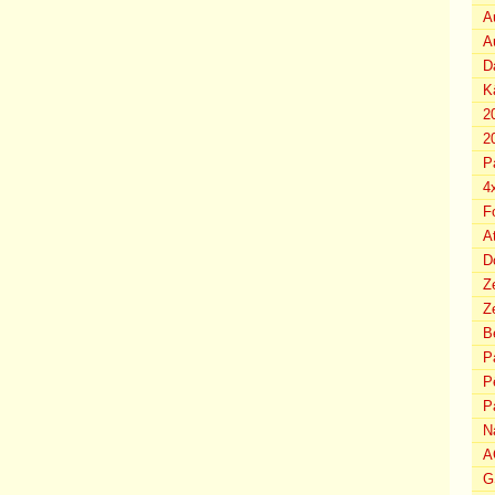
A
A
D
K
2
2
P
4
F
A
D
Z
Ze
B
P
P
P
N
A
G