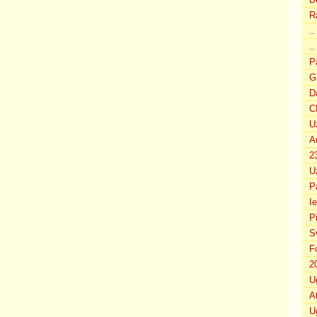
R
.
..
P
G
D
C
U
A
2
U
P
I
P
S
F
2
U
A
U