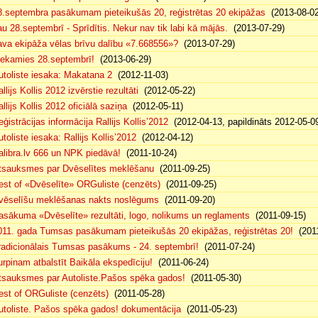
8.septembra pasākumam pieteikušās 20, reģistrētas 20 ekipāžas
(2013-08-02
au 28.septembrī - Sprīdītis. Nekur nav tik labi kā mājās.
(2013-07-29)
ava ekipāža vēlas brīvu dalību «7.668556»?
(2013-07-29)
iekamies 28.septembrī!
(2013-06-29)
utoliste iesaka: Makatana 2
(2012-11-03)
llijs Kollis 2012 izvērstie rezultāti
(2012-05-22)
llijs Kollis 2012 oficiālā saziņa
(2012-05-11)
eģistrācijas informācija Rallijs Kollis’2012
(2012-04-13, papildināts 2012-05-0
toliste iesaka: Rallijs Kollis’2012
(2012-04-12)
alibra.lv 666 un NPK piedāvā!
(2011-10-24)
tsauksmes par Dvēselītes meklēšanu
(2011-09-25)
est of «Dvēselīte» ORGuliste (cenzēts)
(2011-09-25)
vēselīšu meklēšanas nakts noslēgums
(2011-09-20)
asākuma «Dvēselīte» rezultāti, logo, nolikums un reglaments
(2011-09-15)
011. gada Tumsas pasākumam pieteikušās 20 ekipāžas, reģistrētas 20!
(2011
radicionālais Tumsas pasākums - 24. septembrī!
(2011-07-24)
urpinam atbalstīt Baikāla ekspedīciju!
(2011-06-24)
tsauksmes par Autoliste.Pašos spēka gados!
(2011-05-30)
est of ORGuliste (cenzēts)
(2011-05-28)
utoliste. Pašos spēka gados! dokumentācija
(2011-05-23)