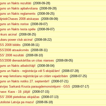
guns un Nakts rezultāti
(2008-09-28)
guns un Nakts apbalvošana
(2008-09-28)
guns un Nakts reglaments
(2008-09-25)
ājniekChases 2008 atskaņas
(2008-09-09)
guns un Nakts norise
(2008-09-07)
guns un Nakts testa spēle
(2008-09-07)
nkurs aicina!
(2008-08-25)
ubaru power club aicina!
(2008-08-22)
SS 2008 bildēs
(2008-08-11)
SS'2008 atsauksmēs
(2008-08-11)
SS' 2008 rezultāti
(2008-08-10)
SS'2008 dienaskārtība un citas nianses
(2008-08-05)
guns un Nakts atbalstītāji!
(2008-08-04)
guns un Nakts - reģistrācija vēl 5 ekipāžām!
(2008-07-28)
ar wap lietošanu reģistrācijai un citām vajadzībām
(2008-07-25)
guns un Nakts notiks 27. septembrī!
(2008-07-21)
atvijas Sarkanā Krusta paraugdemonstrējumi - GSS
(2008-07-17)
hase: Kaos - 19. jūlijā!
(2008-07-15)
SS' 2008 pieteiktas ekipāžas
(2008-07-13)
utolistei Latvija pa mazu!
(2008-06-18)