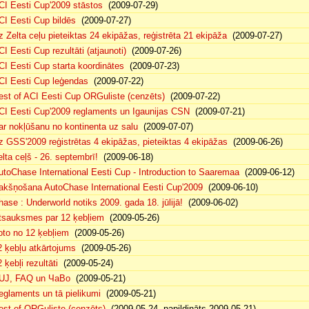
CI Eesti Cup'2009 stāstos
(2009-07-29)
CI Eesti Cup bildēs
(2009-07-27)
z Zelta ceļu pieteiktas 24 ekipāžas, reģistrēta 21 ekipāža
(2009-07-27)
CI Eesti Cup rezultāti (atjaunoti)
(2009-07-26)
CI Eesti Cup starta koordinātes
(2009-07-23)
CI Eesti Cup leģendas
(2009-07-22)
est of ACI Eesti Cup ORGuliste (cenzēts)
(2009-07-22)
CI Eesti Cup'2009 reglaments un Igaunijas CSN
(2009-07-21)
ar nokļūšanu no kontinenta uz salu
(2009-07-07)
z GSS'2009 reģistrētas 4 ekipāžas, pieteiktas 4 ekipāžas
(2009-06-26)
elta ceļš - 26. septembrī!
(2009-06-18)
utoChase International Eesti Cup - Introduction to Saaremaa
(2009-06-12)
akšņošana AutoChase International Eesti Cup'2009
(2009-06-10)
hase : Underworld notiks 2009. gada 18. jūlijā!
(2009-06-02)
tsauksmes par 12 ķebļiem
(2009-05-26)
oto no 12 ķebļiem
(2009-05-26)
2 ķebļu atkārtojums
(2009-05-26)
 ķebļi rezultāti
(2009-05-24)
UJ, FAQ un ЧаВо
(2009-05-21)
eglaments un tā pielikumi
(2009-05-21)
est of ORGuliste (cenzēts)
(2009-05-24, papildināts 2009-05-21)