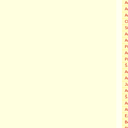
A
A
A
C
S
A
A
P
A
P
Š
A
A
J
A
Š
A
A
E
B