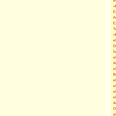
B
«
E
A
E
T
«
e
D
Ī
e
A
e
B
eX
e
e
e
4
O
e