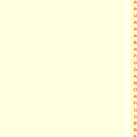
A
A
U
A
A
A
B
A
P
U
Z
A
N
C
A
F
1
12
B
R
B