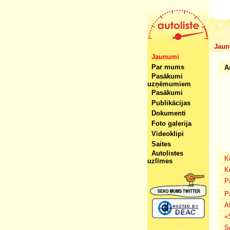
Jaun
Jaunumi
Par mums
A
Pasākumi
uzņēmumiem
Pasākumi
Publikācijas
Dokumenti
Foto galerija
Videoklipi
Saites
Autolistes
K
uzlīmes
K
P
P
A
«
S