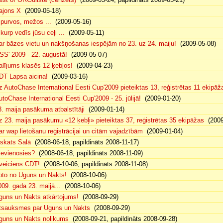
ajons X
(2009-05-18)
. purvos, mežos ...
(2009-05-16)
 kurp vedīs jūsu ceļi ...
(2009-05-11)
ar bāzes vietu un nakšņošanas iespējām no 23. uz 24. maiju!
(2009-05-08)
SS' 2009 - 22. augustā!
(2009-05-07)
alījums klasēs 12 ķebļos!
(2009-04-23)
DT Lapsa aicina!
(2009-03-16)
z AutoChase International Eesti Cup'2009 pieteiktas 13, reģistrētas 11 ekipāž
utoChase International Eesti Cup'2009 - 25. jūlijā!
(2009-01-20)
3. maija pasākuma atbalstītāji
(2009-01-14)
z 23. maija pasākumu «12 ķebļi» pieteiktas 37, reģistrētas 35 ekipāžas
(2009
ar wap lietošanu reģistrācijai un citām vajadzībām
(2009-01-04)
eskats Salā
(2008-06-18, papildināts 2008-11-17)
ievienosies?
(2008-06-18, papildināts 2008-11-09)
veiciens CDT!
(2008-10-06, papildināts 2008-11-08)
oto no Uguns un Nakts!
(2008-10-06)
009. gada 23. maijā...
(2008-10-06)
guns un Nakts atkārtojums!
(2008-09-29)
tsauksmes par Uguns un Nakts
(2008-09-29)
guns un Nakts nolikums
(2008-09-21, papildināts 2008-09-28)