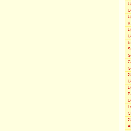
U
U
U
K
U
U
E
S
G
G
G
G
U
U
P
U
L
C
G
A