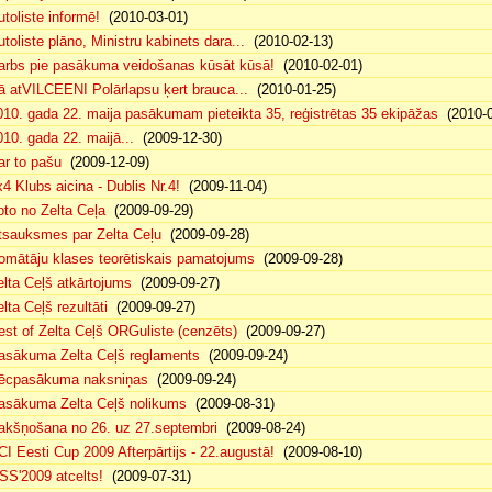
utoliste informē!
(2010-03-01)
utoliste plāno, Ministru kabinets dara...
(2010-02-13)
arbs pie pasākuma veidošanas kūsāt kūsā!
(2010-02-01)
ā atVILCEENI Polārlapsu ķert brauca...
(2010-01-25)
010. gada 22. maija pasākumam pieteikta 35, reģistrētas 35 ekipāžas
(2010-0
010. gada 22. maijā...
(2009-12-30)
ar to pašu
(2009-12-09)
x4 Klubs aicina - Dublis Nr.4!
(2009-11-04)
oto no Zelta Ceļa
(2009-09-29)
tsauksmes par Zelta Ceļu
(2009-09-28)
omātāju klases teorētiskais pamatojums
(2009-09-28)
elta Ceļš atkārtojums
(2009-09-27)
lta Ceļš rezultāti
(2009-09-27)
est of Zelta Ceļš ORGuliste (cenzēts)
(2009-09-27)
asākuma Zelta Ceļš reglaments
(2009-09-24)
ēcpasākuma naksniņas
(2009-09-24)
asākuma Zelta Ceļš nolikums
(2009-08-31)
akšņošana no 26. uz 27.septembri
(2009-08-24)
CI Eesti Cup 2009 Afterpārtijs - 22.augustā!
(2009-08-10)
SS'2009 atcelts!
(2009-07-31)