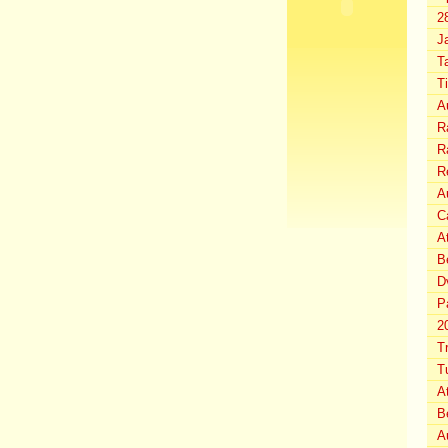
2
J
T
T
A
Ra
Ra
R
Au
C
A
B
D
P
2
T
T
A
B
A