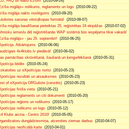
UJ, FAQ un 4aBo Ezītim
(2010-09-24)
Ezīša miglājs» nolikums, reglaments un logo
(2010-09-22)
zīša miglāja nakts noslēgums
(2010-09-20)
utolistes sarunas vēstuļkopas formātā!
(2010-08-07)
zīša miglāja baudīšanai pieteiktas 25, reģistrētas 24 ekipāžas
(2010-07-02)
ehnisku iemeslu dēļ reģistrēšanās WAP sistēmā būs iespējama tikai vakarā!
(
Ezīša miglājs» - jau 25. septembrī!
(2010-06-25)
Xpotīcija. Atkārtojums
(2010-06-06)
audzīgais 4x4klubs.lv piedāvā!
(2010-06-02)
sas pamācības skrūvēšanā, šaušanā un ķengurlēkšanā
(2010-05-31)
Xpotīcija bildēs
(2010-05-24)
tskatoties uz eXpotīcijas norisi
(2010-05-23)
Xpotīcijas rezultāti un atsauksmes
(2010-05-23)
est of eXpotīcija ORGuliste (cenzēts)
(2010-05-23)
potīcijas finiša vieta
(2010-05-21)
Xpotīcijas reglaments un citi dokumenti
(2010-05-20)
Xpotīcijas reģions un nolikums
(2010-05-17)
Xpotīcijas nolikums un logo
(2010-05-12)
x4 Klubs aicina - Centrs 2010!
(2010-05-05)
rgandizatoru dungādziesmiņa, atceroties ziemas darbus
(2010-04-07)
Xpotīcijas neoficiālā karte
(2010-04-01)