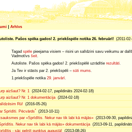
umi
|
Arhīvs
utoliste. Pašos spēka gados! 2. priekšspēle notika 26. februārī!
(2011-02-
Tagad
spēle
pieejama visiem – risini un salīdzini savu veikumu ar dal
Vadmotīvs
šeit
.
Autoliste. Pašos spēka gados! 2. priekšspēlē uzrādītie
rezultāti
.
Ja Tev ir stāsts par 2. priekšspēli –
sūti mums
.
1.priekšspēle notika
29. janvārī
.
urp aizšaut? Nr. 1
(2024-02-17, papildināts 2024-02-18)
urp aizšaut? Nr. 1 dokumentācija
(2024-02-18)
alīdzēsim Rū!
(2016-05-26)
*
ar Sprīdīti. Pēcvārds
(2013-10-11)
tsauksmes par «Sprīdītis. Nekur nav tik labi kā mājās»
(2013-09-30, papildin
Sprīdītis. Nekur nav tik labi kā mājās» dokumentācija
(2013-09-11, papildināt
prīdītis - sāc pelnīt punktus augustā!
(2013-08-26)