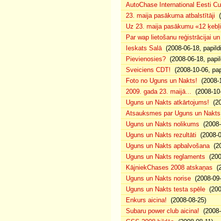
AutoChase International Eesti Cup'
23. maija pasākuma atbalstītāji
(
Uz 23. maija pasākumu «12 ķebļi»
Par wap lietošanu reģistrācijai u
Ieskats Salā
(2008-06-18, papild
Pievienosies?
(2008-06-18, papil
Sveiciens CDT!
(2008-10-06, pap
Foto no Uguns un Nakts!
(2008-1
2009. gada 23. maijā...
(2008-10-
Uguns un Nakts atkārtojums!
(20
Atsauksmes par Uguns un Nakts
Uguns un Nakts nolikums
(2008-0
Uguns un Nakts rezultāti
(2008-0
Uguns un Nakts apbalvošana
(20
Uguns un Nakts reglaments
(200
KājniekChases 2008 atskaņas
(2
Uguns un Nakts norise
(2008-09-
Uguns un Nakts testa spēle
(200
Enkurs aicina!
(2008-08-25)
Subaru power club aicina!
(2008-