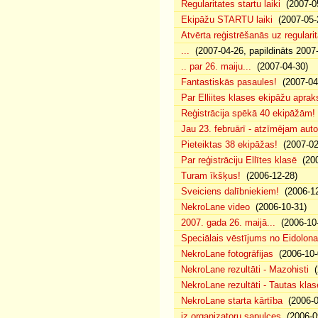
Regularitates startu laiki
(2007-05
Ekipāžu STARTU laiki
(2007-05-
Atvērta reģistrēšanās uz regularit
...
(2007-04-26, papildināts 2007
.. par 26. maiju...
(2007-04-30)
Fantastiskās pasaules!
(2007-04
Par Elliites klases ekipāžu aprak
Reģistrācija spēkā 40 ekipāžām!
Jau 23. februārī - atzīmējam aut
Pieteiktas 38 ekipāžas!
(2007-02
Par reģistrāciju Ellītes klasē
(200
Turam īkšķus!
(2006-12-28)
Sveiciens dalībniekiem!
(2006-12
NekroLane video
(2006-10-31)
2007. gada 26. maijā...
(2006-10-
Speciālais vēstījums no Eidolona
NekroLane fotogrāfijas
(2006-10-
NekroLane rezultāti - Mazohisti
(
NekroLane rezultāti - Tautas klas
NekroLane starta kārtība
(2006-0
iz organizatoru sapulces
(2006-0