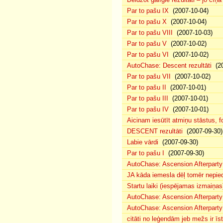
Par to pašu IX
(2007-10-04)
Par to pašu X
(2007-10-04)
Par to pašu VIII
(2007-10-03)
Par to pašu V
(2007-10-02)
Par to pašu VI
(2007-10-02)
AutoChase: Descent rezultāti
(20
Par to pašu VII
(2007-10-02)
Par to pašu II
(2007-10-01)
Par to pašu III
(2007-10-01)
Par to pašu IV
(2007-10-01)
Aicinam iesūtīt atmiņu stāstus, fo
DESCENT rezultāti
(2007-09-30)
Labie vārdi
(2007-09-30)
Par to pašu I
(2007-09-30)
AutoChase: Ascension Afterparty
JA kāda iemesla dēļ tomēr nepied
Startu laiki (iespējamas izmaiņas
AutoChase: Ascension Afterparty
AutoChase: Ascension Afterparty
citāti no leģendām jeb mežs ir īst