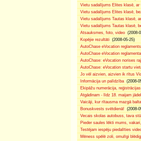
Vietu sadalījums Elites klasē, a
Vietu sadalījums Elites klasē, 
Vietu sadalījums Tautas klasē, 
Vietu sadalījums Tautas klasē, 
Atsauksmes, foto, video
(2008-0
Kopējie rezultāti
(2008-05-25)
AutoChase eVocation reglaments
AutoChase eVocation reglamenta 
AutoChase: eVocation norises ra
AutoChase: eVocation startu viet
Jo vēl aizvien, aizvien ik rītus 
Informācija un palīdzība
(2008-05
Ekipāžu numerācija, reģistrācijas 
Atgādinam - līdz 18. maijam jādek
Vaicāji, kur rītausma mazgā bal
Bonuskvests svētdienā!
(2008-0
Vecais skolas autobuss, tava s
Pieder saules lēkti mums, vakar
Testējam iespēju piedalīties vide
Mēness spēlē zoli, omulīgi blēd