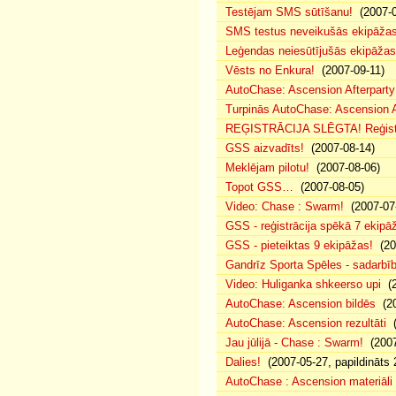
Testējam SMS sūtīšanu!
(2007-0
SMS testus neveikušās ekipāža
Leģendas neiesūtījušās ekipāžas
Vēsts no Enkura!
(2007-09-11)
AutoChase: Ascension Afterparty 
Turpinās AutoChase: Ascension Af
REĢISTRĀCIJA SLĒGTA! Reģistr
GSS aizvadīts!
(2007-08-14)
Meklējam pilotu!
(2007-08-06)
Topot GSS…
(2007-08-05)
Video: Chase : Swarm!
(2007-07
GSS - reģistrācija spēkā 7 ekipā
GSS - pieteiktas 9 ekipāžas!
(20
Gandrīz Sporta Spēles - sadarbīb
Video: Huliganka shkeerso upi
(2
AutoChase: Ascension bildēs
(20
AutoChase: Ascension rezultāti
(
Jau jūlijā - Chase : Swarm!
(2007
Dalies!
(2007-05-27, papildināts 
AutoChase : Ascension materiāli