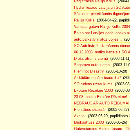
Reģistrācija Rallijs Kollis
(2004-04
Hydro Texaco Latvija un SO Autoli
Sākusies pieteikšanās ikgadējam 
Rallijs Kollis
(2004-04-22, papildi
Vai esat gatavi Rallijs Kollis 200
Balso par Latvijas gada labāko au
auto.parks.lv ir atdzīvojies...
(200
SO Autoliste 2. dzimšanas dien
06.12.2003. notiks kārtējais SO 
Drošs ātrums ziemā
(2003-11-11
Sagatavo auto ziemai
(2003-11-0
Pieminot Disastry
(2003-10-28)
Ar kādām riepām brauc Tu?
(200
SO rudens uzsaukums
(2003-08-
Ekotūre Rēzekne '2003
(2003-08-
23.08. notiks Ekotūre Rēzekne!
(
NEBRAUC AR AUTO REIBUMĀ!
Pie stūres skaidrā!
(2003-06-27)
Akcija!
(2003-05-29, papildināts 
Miskasttuss 2003
(2003-05-26)
Gatavojamies Miskasttusam - 24