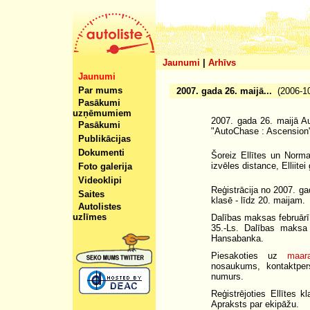
Jaunumi
|
Arhīvs
Jaunumi
Par mums
2007. gada 26. maijā...
(2006-10
Pasākumi
uzņēmumiem
2007. gada 26. maijā Au
Pasākumi
"
AutoChase : Ascension
Publikācijas
Dokumenti
Šoreiz Ellītes un Normal
izvēles distance, Elliitei
Foto galerija
Videoklipi
Reģistrācija no 2007. gad
Saites
klasē - līdz 20. maijam.
Autolistes
uzlīmes
Dalības maksas februārī -
35.-Ls. Dalības maksa
Hansabanka.
Piesakoties uz
maara
nosaukums, kontaktper
numurs.
Reģistrējoties Ellītes kl
Apraksts par ekipāžu.