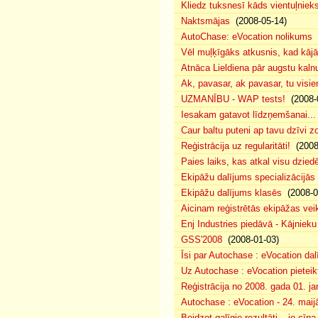
Kliedz tuksnesī kāds vientuļniek
Naktsmājas
(2008-05-14)
AutoChase: eVocation nolikums
(
Vēl muļķīgāks atkusnis, kad kā
Atnāca Lieldiena pār augstu kalnu
Ak, pavasar, ak pavasar, tu visie
UZMANĪBU - WAP tests!
(2008-
Iesakam gatavot līdzņemšanai...
Caur baltu puteni ap tavu dzīvi 
Reģistrācija uz regularitāti!
(2008
Paies laiks, kas atkal visu dzie
Ekipāžu dalījums specializācijās
Ekipāžu dalījums klasēs
(2008-0
Aicinam reģistrētās ekipāžas vei
Enj Industries piedāvā - Kājniek
GSS'2008
(2008-01-03)
Īsi par Autochase : eVocation da
Uz Autochase : eVocation pieteik
Reģistrācija no 2008. gada 01. ja
Autochase : eVocation - 24. maij
Beidzot galīgie rezultāti – jo cīņ