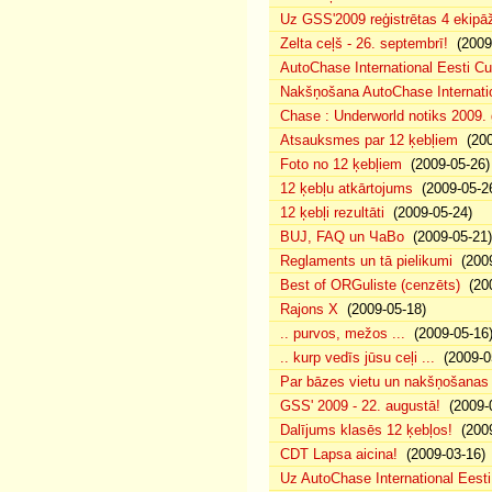
Uz GSS'2009 reģistrētas 4 ekipāž
Zelta ceļš - 26. septembrī!
(2009-
AutoChase International Eesti Cu
Nakšņošana AutoChase Internatio
Chase : Underworld notiks 2009. g
Atsauksmes par 12 ķebļiem
(200
Foto no 12 ķebļiem
(2009-05-26)
12 ķebļu atkārtojums
(2009-05-2
12 ķebļi rezultāti
(2009-05-24)
BUJ, FAQ un ЧаВо
(2009-05-21)
Reglaments un tā pielikumi
(2009
Best of ORGuliste (cenzēts)
(200
Rajons X
(2009-05-18)
.. purvos, mežos ...
(2009-05-16
.. kurp vedīs jūsu ceļi ...
(2009-0
Par bāzes vietu un nakšņošanas 
GSS' 2009 - 22. augustā!
(2009-0
Dalījums klasēs 12 ķebļos!
(2009
CDT Lapsa aicina!
(2009-03-16)
Uz AutoChase International Eesti