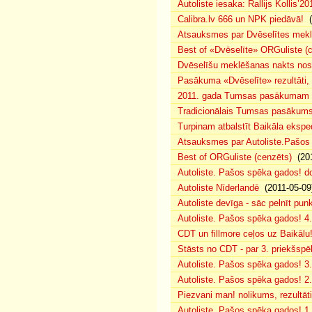
Autoliste iesaka: Rallijs Kollis’20
Calibra.lv 666 un NPK piedāvā!
(
Atsauksmes par Dvēselītes mek
Best of «Dvēselīte» ORGuliste (
Dvēselīšu meklēšanas nakts no
Pasākuma «Dvēselīte» rezultāti,
2011. gada Tumsas pasākumam pi
Tradicionālais Tumsas pasākums 
Turpinam atbalstīt Baikāla eksped
Atsauksmes par Autoliste.Pašos
Best of ORGuliste (cenzēts)
(201
Autoliste. Pašos spēka gados! d
Autoliste Nīderlandē
(2011-05-09
Autoliste devīga - sāc pelnīt punk
Autoliste. Pašos spēka gados! 4. 
CDT un fillmore ceļos uz Baikālu
Stāsts no CDT - par 3. priekšspēl
Autoliste. Pašos spēka gados! 3.
Autoliste. Pašos spēka gados! 2. 
Piezvani man! nolikums, rezultāt
Autoliste. Pašos spēka gados! 1.