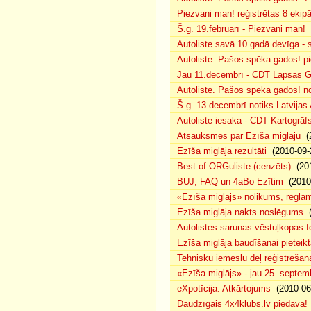
Piezvani man! reģistrētas 8 ekip
Š.g. 19.februārī - Piezvani man!
(
Autoliste savā 10.gadā devīga - s
Autoliste. Pašos spēka gados! pie
Jau 11.decembrī - CDT Lapsas Go
Autoliste. Pašos spēka gados! no
Š.g. 13.decembrī notiks Latvijas
Autoliste iesaka - CDT Kartogrāf
Atsauksmes par Ezīša miglāju
(2
Ezīša miglāja rezultāti
(2010-09-
Best of ORGuliste (cenzēts)
(201
BUJ, FAQ un 4aBo Ezītim
(2010-
«Ezīša miglājs» nolikums, regla
Ezīša miglāja nakts noslēgums
(
Autolistes sarunas vēstuļkopas f
Ezīša miglāja baudīšanai pieteikt
Tehnisku iemeslu dēļ reģistrēša
«Ezīša miglājs» - jau 25. septemb
eXpotīcija. Atkārtojums
(2010-06
Daudzīgais 4x4klubs.lv piedāvā!