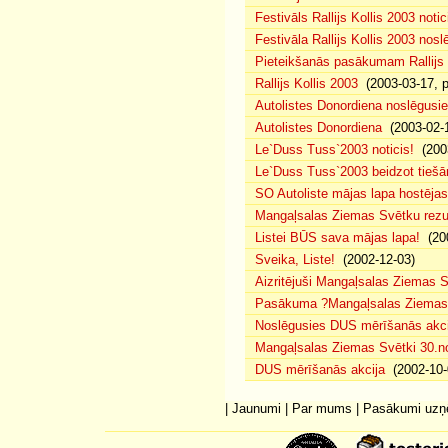
Festivāls Rallijs Kollis 2003 notic
Festivāla Rallijs Kollis 2003 nos
Pieteikšanās pasākumam Rallijs 
Rallijs Kollis 2003
(2003-03-17, p
Autolistes Donordiena noslēgusi
Autolistes Donordiena
(2003-02-
Le`Duss Tuss`2003 noticis!
(2003
Le`Duss Tuss`2003 beidzot tiešām
SO Autoliste mājas lapa hostēj
Mangaļsalas Ziemas Svētku rezul
Listei BŪS sava mājas lapa!
(200
Sveika, Liste!
(2002-12-03)
Aizritējuši Mangaļsalas Ziemas S
Pasākuma ?Mangaļsalas Ziemas S
Noslēgusies DUS mērīšanās akci
Mangaļsalas Ziemas Svētki 30.n
DUS mērīšanās akcija
(2002-10-
|
Jaunumi
|
Par mums
|
Pasākumi uz