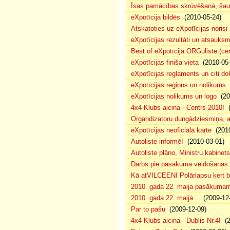
Īsas pamācības skrūvēšanā, šau
eXpotīcija bildēs
(2010-05-24)
Atskatoties uz eXpotīcijas norisi
eXpotīcijas rezultāti un atsauks
Best of eXpotīcija ORGuliste (ce
eXpotīcijas finiša vieta
(2010-05-
eXpotīcijas reglaments un citi d
eXpotīcijas reģions un nolikums
(
eXpotīcijas nolikums un logo
(20
4x4 Klubs aicina - Centrs 2010!
(
Organdizatoru dungādziesmiņa, a
eXpotīcijas neoficiālā karte
(2010
Autoliste informē!
(2010-03-01)
Autoliste plāno, Ministru kabinets
Darbs pie pasākuma veidošanas 
Kā atVILCEENI Polārlapsu ķert b
2010. gada 22. maija pasākumam p
2010. gada 22. maijā...
(2009-12-
Par to pašu
(2009-12-09)
4x4 Klubs aicina - Dublis Nr.4!
(2