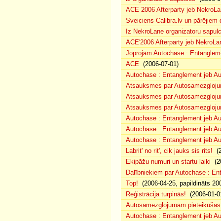
ACE 2006 Afterparty jeb NekroL
Sveiciens Calibra.lv un pārējiem 
Iz NekroLane organizatoru sapulc
ACE'2006 Afterparty jeb NekroLa
Joprojām Autochase : Entanglem
ACE
(2006-07-01)
Autochase : Entanglement jeb A
Atsauksmes par Autosamezglojum
Atsauksmes par Autosamezgloju
Atsauksmes par Autosamezgloju
Autochase : Entanglement jeb Au
Autochase : Entanglement jeb A
Autochase : Entanglement jeb Au
Labrit' no rit', cik jauks sis rits!
(2
Ekipāžu numuri un startu laiki
(20
Dalībniekiem par Autochase : E
Top!
(2006-04-25, papildināts 20
Reģistrācija turpinās!
(2006-01-0
Autosamezglojumam pieteikušās
Autochase : Entanglement jeb A