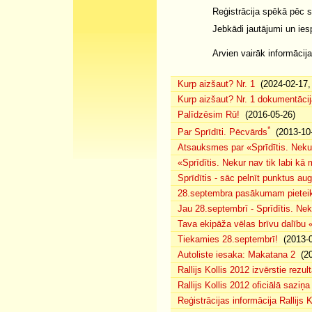
Reģistrācija spēkā pēc
Jebkādi jautājumi un ies
Arvien vairāk informācija
Kurp aizšaut? Nr. 1
(2024-02-17, 
Kurp aizšaut? Nr. 1 dokumentācij
Palīdzēsim Rū!
(2016-05-26)
*
Par Sprīdīti. Pēcvārds
(2013-10-
Atsauksmes par «Sprīdītis. Nekur
«Sprīdītis. Nekur nav tik labi k
Sprīdītis - sāc pelnīt punktus au
28.septembra pasākumam pieteiku
Jau 28.septembrī - Sprīdītis. Nek
Tava ekipāža vēlas brīvu dalību
Tiekamies 28.septembrī!
(2013-0
Autoliste iesaka: Makatana 2
(20
Rallijs Kollis 2012 izvērstie rezult
Rallijs Kollis 2012 oficiālā saziņa
Reģistrācijas informācija Rallijs K