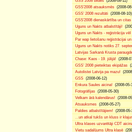
GSS 2008 bildēs
(2008-08-11)
GSS'2008 atsauksmēs
(2008-08-
GSS' 2008 rezultāti
(2008-08-10)
GSS'2008 dienaskārtība un citas
Uguns un Nakts atbalstītāji!
(200
Uguns un Nakts - reģistrācija vē
Par wap lietošanu reģistrācijai u
Uguns un Nakts notiks 27. septe
Latvijas Sarkanā Krusta paraug
Chase: Kaos - 19. jūlijā!
(2008-07
GSS' 2008 pieteiktas ekipāžas
(2
Autolistei Latvija pa mazu!
(2008
GSS
(2008-06-12)
Enkura Saules aicina!
(2008-05-
Fotogrāfijas
(2008-05-30)
Velkam ārā kalendārus!
(2008-05
Atsauksmes
(2008-05-27)
Paldies atbalstītājiem!
(2008-05-
...un atkal tukšs un kluss ir klaj
Ultra klases uzvarētāji CDT aicin
Vietu sadalījums Ultra klasē
(200