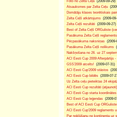
Foto no Zelta Ceļa
(2009-09-29)
Atsauksmes par Zelta Ceļu
(2009
Domātāju klases teorētiskais p
Zelta Ceļš atkārtojums
(2009-09-
Zelta Ceļš rezultāti
(2009-09-27)
Best of Zelta Ceļš ORGuliste (ce
Pasākuma Zelta Ceļš reglaments
Pēcpasākuma naksniņas
(2009-0
Pasākuma Zelta Ceļš nolikums
(
Nakšņošana no 26. uz 27.septem
ACI Eesti Cup 2009 Afterpārtijs -
GSS'2009 atcelts!
(2009-07-31)
ACI Eesti Cup'2009 stāstos
(200
ACI Eesti Cup bildēs
(2009-07-2
Uz Zelta ceļu pieteiktas 24 ekipā
ACI Eesti Cup rezultāti (atjaunoti
ACI Eesti Cup starta koordinātes
ACI Eesti Cup leģendas
(2009-07
Best of ACI Eesti Cup ORGuliste
ACI Eesti Cup'2009 reglaments u
Par nokļūšanu no kontinenta uz s