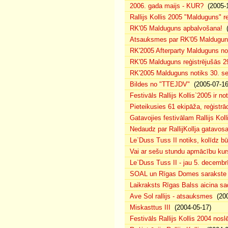
2006. gada maijs - KUR?
(2005-1
Rallijs Kollis 2005 "Malduguns" re
RK'05 Malduguns apbalvošana!
(
Atsauksmes par RK'05 Maldugu
RK'2005 Afterparty Malduguns n
RK'05 Malduguns reģistrējušās 2
RK'2005 Malduguns notiks 30. se
Bildes no "TTEJDV"
(2005-07-16
Festivāls Rallijs Kollis`2005 ir not
Pieteikusies 61 ekipāža, reģistrāc
Gatavojies festivālam Rallijs Koll
Nedaudz par RallijKollja gatavos
Le`Duss Tuss II notiks, kolīdz b
Vai ar sešu stundu apmācību kur
Le`Duss Tuss II - jau 5. decembr
SOAL un Rīgas Domes sarakste pa
Laikraksts Rīgas Balss aicina sa
Ave Sol rallijs - atsauksmes
(200
Miskasttus III
(2004-05-17)
Festivāls Rallijs Kollis 2004 nosl