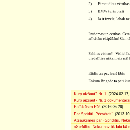
2)
Pārbaudītas vērtība
3)
BMW turās braši
4)
Ja ir izvēle, labāk 
Pārdomas un cerības: Cera
arī citām ekipāžām! Gan tā
Paldies visiem!!! Vislielā
piedalīties nākamreiz arī! K
Kārlis tas pac kurš Ebis
Enkura Brigāde tā pati kur
Kurp aizšaut? Nr. 1
(2024-02-17, 
Kurp aizšaut? Nr. 1 dokumentācij
Palīdzēsim Rū!
(2016-05-26)
*
Par Sprīdīti. Pēcvārds
(2013-10-
Atsauksmes par «Sprīdītis. Nekur
«Sprīdītis. Nekur nav tik labi k