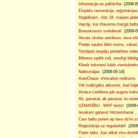
Informācija un palīdzība
(2008-05
Ekipāžu numerācija, reģistrācijas 
Atgādinam - līdz 18. maijam jādek
Vaicāji, kur rītausma mazgā bal
Bonuskvests svētdienā!
(2008-0
Vecais skolas autobuss, tava s
Pieder saules lēkti mums, vakar
Testējam iespēju piedalīties vide
Mēness spēlē zoli, omulīgi blēd
Kliedz tuksnesī kāds vientuļniek
Naktsmājas
(2008-05-14)
AutoChase: eVocation nolikums
(
Vēl muļķīgāks atkusnis, kad kā
Atnāca Lieldiena pār augstu kalnu
Ak, pavasar, ak pavasar, tu visie
UZMANĪBU - WAP tests!
(2008-
Iesakam gatavot līdzņemšanai...
Caur baltu puteni ap tavu dzīvi 
Reģistrācija uz regularitāti!
(2008
Paies laiks, kas atkal visu dzie