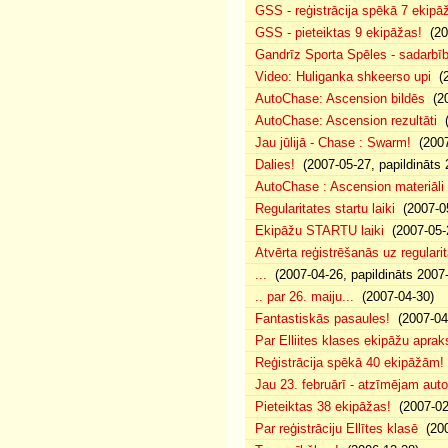
GSS - reģistrācija spēkā 7 ekipā
GSS - pieteiktas 9 ekipāžas!
(20
Gandrīz Sporta Spēles - sadarbīb
Video: Huliganka shkeerso upi
(2
AutoChase: Ascension bildēs
(20
AutoChase: Ascension rezultāti
(
Jau jūlijā - Chase : Swarm!
(2007
Dalies!
(2007-05-27, papildināts 
AutoChase : Ascension materiāli
Regularitates startu laiki
(2007-05
Ekipāžu STARTU laiki
(2007-05-
Atvērta reģistrēšanās uz regularit
...
(2007-04-26, papildināts 2007
.. par 26. maiju...
(2007-04-30)
Fantastiskās pasaules!
(2007-04
Par Elliites klases ekipāžu aprak
Reģistrācija spēkā 40 ekipāžām!
Jau 23. februārī - atzīmējam aut
Pieteiktas 38 ekipāžas!
(2007-02
Par reģistrāciju Ellītes klasē
(200