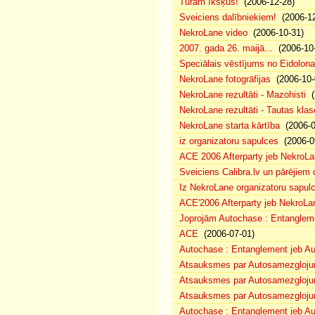
Turam īkšķus!
(2006-12-28)
Sveiciens dalībniekiem!
(2006-12
NekroLane video
(2006-10-31)
2007. gada 26. maijā...
(2006-10-
Speciālais vēstījums no Eidolona
NekroLane fotogrāfijas
(2006-10-
NekroLane rezultāti - Mazohisti
(
NekroLane rezultāti - Tautas klas
NekroLane starta kārtība
(2006-0
iz organizatoru sapulces
(2006-0
ACE 2006 Afterparty jeb NekroL
Sveiciens Calibra.lv un pārējiem 
Iz NekroLane organizatoru sapulc
ACE'2006 Afterparty jeb NekroLa
Joprojām Autochase : Entanglem
ACE
(2006-07-01)
Autochase : Entanglement jeb A
Atsauksmes par Autosamezglojum
Atsauksmes par Autosamezgloju
Atsauksmes par Autosamezgloju
Autochase : Entanglement jeb Au