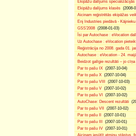
Ekipāžu dalījums specializācijās
Ekipāžu dalījums klasēs
(2008-0
Aicinam reģistrētās ekipāžas vei
Enj Industries piedāvā - Kājniek
GSS'2008
(2008-01-03)
Īsi par Autochase : eVocation da
Uz Autochase : eVocation pieteik
Reģistrācija no 2008. gada 01. ja
Autochase : eVocation - 24. maij
Beidzot galīgie rezultāti – jo cīņ
Par to pašu IX
(2007-10-04)
Par to pašu X
(2007-10-04)
Par to pašu VIII
(2007-10-03)
Par to pašu V
(2007-10-02)
Par to pašu VI
(2007-10-02)
AutoChase: Descent rezultāti
(20
Par to pašu VII
(2007-10-02)
Par to pašu II
(2007-10-01)
Par to pašu III
(2007-10-01)
Par to pašu IV
(2007-10-01)
Aicinam iesūtīt atmiņu stāstus, fo