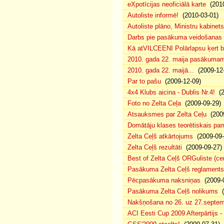
eXpotīcijas neoficiālā karte
(2010
Autoliste informē!
(2010-03-01)
Autoliste plāno, Ministru kabinets
Darbs pie pasākuma veidošanas 
Kā atVILCEENI Polārlapsu ķert b
2010. gada 22. maija pasākumam p
2010. gada 22. maijā...
(2009-12-
Par to pašu
(2009-12-09)
4x4 Klubs aicina - Dublis Nr.4!
(2
Foto no Zelta Ceļa
(2009-09-29)
Atsauksmes par Zelta Ceļu
(2009
Domātāju klases teorētiskais p
Zelta Ceļš atkārtojums
(2009-09-
Zelta Ceļš rezultāti
(2009-09-27)
Best of Zelta Ceļš ORGuliste (ce
Pasākuma Zelta Ceļš reglaments
Pēcpasākuma naksniņas
(2009-0
Pasākuma Zelta Ceļš nolikums
(
Nakšņošana no 26. uz 27.septem
ACI Eesti Cup 2009 Afterpārtijs -