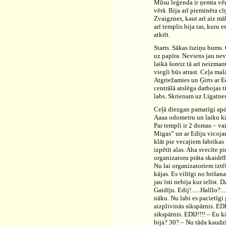
Mūsu leģenda ir ņemta vēr
vērā. Bija arī pieminēta c
Zvaigznes, kaut arī aiz mā
arī templis bija tas, kuru 
atkrīt.
Starts. Sākas īsziņu bums. Ģ
uz papīra. Neviens jau nev
laikā šoreiz tā arī neizma
viegli būs atrast. Ceļa ma
Atgriežamies un Ģirts ar E
centrālā atslēga darbojas 
labs. Skrienam uz Līgatnes
Ceļā diezgan pamatīgi apd
Aaaa odometru un laiku kā
Par templi ir 2 domas – vai
Migas” un ar Ediju vicojam
klāt pie vecajiem fabrika
izpētīt alas. Aha svecīte 
organizatoru prāta skaidr
Nu lai organizatoriem iztēl
kājas. Es viltīgi no brišan
jau īsti nebija kur ielīst. 
Gaidīju. Edij!......Halllo?..
nāku. Nu labi es pacietīgi 
aizplivinās sikspārnis. EDI
sikspārnis. EDIJ!!!! – Eu k
bija? 30? – Nu tāda kaudzī