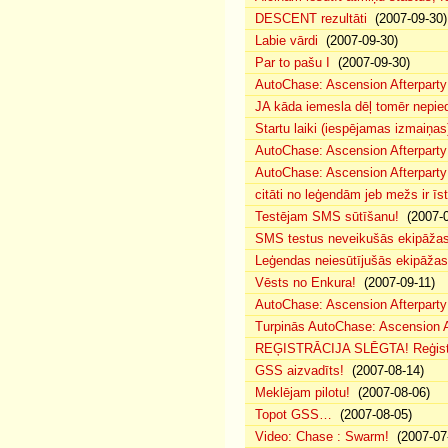
DESCENT rezultāti
(2007-09-30)
Labie vārdi
(2007-09-30)
Par to pašu I
(2007-09-30)
AutoChase: Ascension Afterparty
JA kāda iemesla dēļ tomēr nepied
Startu laiki (iespējamas izmaiņas
AutoChase: Ascension Afterparty
AutoChase: Ascension Afterparty
citāti no leģendām jeb mežs ir īst
Testējam SMS sūtīšanu!
(2007-0
SMS testus neveikušās ekipāža
Leģendas neiesūtījušās ekipāžas
Vēsts no Enkura!
(2007-09-11)
AutoChase: Ascension Afterparty 
Turpinās AutoChase: Ascension Af
REĢISTRĀCIJA SLĒGTA! Reģistr
GSS aizvadīts!
(2007-08-14)
Meklējam pilotu!
(2007-08-06)
Topot GSS…
(2007-08-05)
Video: Chase : Swarm!
(2007-07