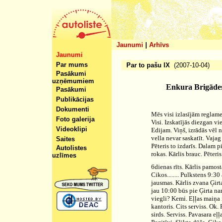
Jaunumi
|
Arhīvs
Jaunumi
Par mums
Par to pašu IX
(2007-10-04)
Pasākumi
uzņēmumiem
Enkura Brigādes
Pasākumi
Publikācijas
Dokumenti
Mēs visi izlasījām reglamen
Foto galerija
Visi. Izskatījās diezgan vi
Videoklipi
Edijam. Viņš, izrādās vēl 
vella nevar saskatīt. Vaja
Saites
Pēteris to izdarīs. Dalam 
Autolistes
rokas. Kārlis brauc. Pēteris
uzlīmes
6dienas rīts. Kārlis pamos
Cikos........ Pulkstens 9:
jausmas. Kārlis zvana Ģir
jau 10:00 būs pie Ģirta na
viegli? Kemi. Eļļas maiņa 
kantoris. Cits serviss. Ok
sirds. Serviss. Pavasara eļ