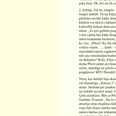
joka lieta. Ok, bet nu tik u
2. dzērājs. Uij nē, templis
templi meklēt. Tā nu Edijs 
palikām uzvilkt kādu dūmu
kādreiz esi saticis citpla
kokteilīši laikam dara sav
teksti. „Es ļoti gribētu pa
vietā varētu būt kāda žļurg
mūsu komandas biedriem, tā
ko citu. „Pēteri? Ko Jūs tik 
veiktu viņam ....... (lasīt 
reprodaktīvajiem orgāniem)?
mēs jau ieraudzījām brašos
un dubļains? Redz, Edijs va
doma Pēteri atstāt aiz bra
netīrs, smirdīgs un pilošs
piegājienu! KP5! Diemžēl...
Vieta, kur meklēt bija ska
vēl draudzīgo „Enkurs 2” p
atrast. Satikām pie punkta
nu nekādi nevarot atrast. 
Ģirtu aizskrien. Mēs ar Pē
Gaidam. Zvanam. „Nu ne vel
atturēja otras ekipāžas da
viņu līdz rītam varēšot mek
rasties šaubas par iekļaušan