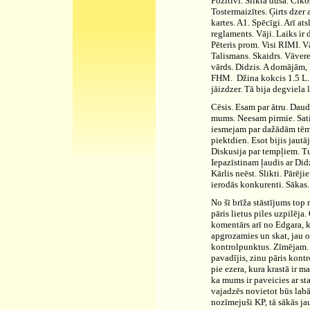
Pozitīvi. Slikta dūša. Ciko
Tostermaizītes. Ģirts dzer a
kartes. A1. Spēcīgi. Arī at
reglaments. Vāji. Laiks ir 
Pēteris prom. Visi RIMI. Vā
Talismans. Skaidrs. Vāvere 
vārds. Didzis. A domājām, ka
FHM.
Džina kokcis 1.5 L.
jāizdzer. Tā bija degviela 
Cēsis. Esam par ātru. Daud
mums. Neesam pirmie. Sati
iesmejam par dažādām tēmā
piektdien. Esot bijis jautā
Diskusija par tempļiem. Tu
Iepazīstinam ļaudis ar Did
Kārlis neēst. Slikti. Pārēj
ierodās konkurenti. Sākas.
No šī brīža stāstījums top
pāris lietus piles uzpilēja
komentārs arī no Edgara, ka
apgrozamies un skat, jau o
kontrolpunktus. Zīmējam. U
pavadījis, zinu pāris kontr
pie ezera, kura krastā ir 
ka mums ir paveicies ar st
vajadzēs novietot būs labā
nozīmejuši KP, tā sākās ja