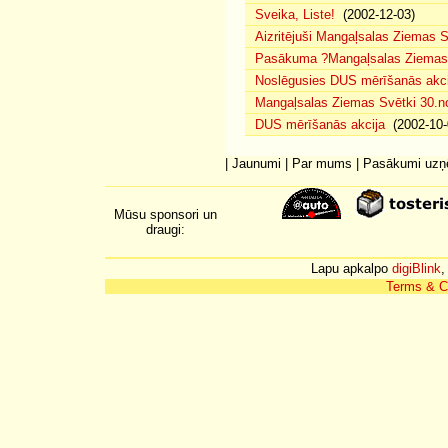
Sveika, Liste!
(2002-12-03)
Aizritējuši Mangaļsalas Ziemas S
Pasākuma ?Mangaļsalas Ziemas S
Noslēgusies DUS mērīšanās akci
Mangaļsalas Ziemas Svētki 30.n
DUS mērīšanās akcija
(2002-10-
|
Jaunumi
|
Par mums
|
Pasākumi uz
Mūsu sponsori un
draugi:
Lapu apkalpo
digiBlink
,
Terms & C