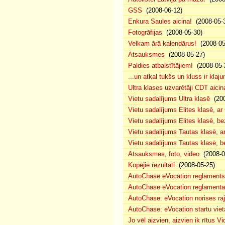
GSS
(2008-06-12)
Enkura Saules aicina!
(2008-05-
Fotogrāfijas
(2008-05-30)
Velkam ārā kalendārus!
(2008-05
Atsauksmes
(2008-05-27)
Paldies atbalstītājiem!
(2008-05-
...un atkal tukšs un kluss ir klaj
Ultra klases uzvarētāji CDT aicin
Vietu sadalījums Ultra klasē
(200
Vietu sadalījums Elites klasē, a
Vietu sadalījums Elites klasē, 
Vietu sadalījums Tautas klasē, 
Vietu sadalījums Tautas klasē, 
Atsauksmes, foto, video
(2008-0
Kopējie rezultāti
(2008-05-25)
AutoChase eVocation reglaments
AutoChase eVocation reglamenta 
AutoChase: eVocation norises ra
AutoChase: eVocation startu viet
Jo vēl aizvien, aizvien ik rītus 