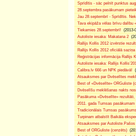
Sprīdītis - sāc pelnīt punktus au
28.septembra pasākumam pieteiku
Jau 28.septembrī - Sprīdītis. Nek
Tava ekipāža vēlas brīvu dalību
Tiekamies 28.septembrī!
(2013-0
Autoliste iesaka: Makatana 2
(20
Rallijs Kollis 2012 izvērstie rezult
Rallijs Kollis 2012 oficiālā saziņa
Reģistrācijas informācija Rallijs K
Autoliste iesaka: Rallijs Kollis’20
Calibra.lv 666 un NPK piedāvā!
(
Atsauksmes par Dvēselītes mek
Best of «Dvēselīte» ORGuliste (
Dvēselīšu meklēšanas nakts no
Pasākuma «Dvēselīte» rezultāti,
2011. gada Tumsas pasākumam pi
Tradicionālais Tumsas pasākums 
Turpinam atbalstīt Baikāla eksped
Atsauksmes par Autoliste.Pašos
Best of ORGuliste (cenzēts)
(201