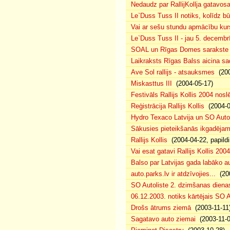
Nedaudz par RallijKollja gatavos
Le`Duss Tuss II notiks, kolīdz b
Vai ar sešu stundu apmācību kur
Le`Duss Tuss II - jau 5. decembr
SOAL un Rīgas Domes sarakste pa
Laikraksts Rīgas Balss aicina sa
Ave Sol rallijs - atsauksmes
(200
Miskasttus III
(2004-05-17)
Festivāls Rallijs Kollis 2004 nosl
Reģistrācija Rallijs Kollis
(2004-04
Hydro Texaco Latvija un SO Autoli
Sākusies pieteikšanās ikgadējam 
Rallijs Kollis
(2004-04-22, papildi
Vai esat gatavi Rallijs Kollis 200
Balso par Latvijas gada labāko au
auto.parks.lv ir atdzīvojies...
(200
SO Autoliste 2. dzimšanas dien
06.12.2003. notiks kārtējais SO 
Drošs ātrums ziemā
(2003-11-11
Sagatavo auto ziemai
(2003-11-0