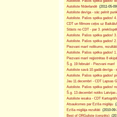
Autoliste. Pašos spēka gados! d
Autoliste Nīderlandē
(2011-05-09
Autoliste devīga - sāc pelnīt punk
Autoliste. Pašos spēka gados! 4. 
CDT un fillmore ceļos uz Baikālu
Stāsts no CDT - par 3. priekšspēl
Autoliste. Pašos spēka gados! 3.
Autoliste. Pašos spēka gados! 2. 
Piezvani man! nolikums, rezultāt
Autoliste. Pašos spēka gados! 1.
Piezvani man! reģistrētas 8 ekip
Š.g. 19.februārī - Piezvani man!
(
Autoliste savā 10.gadā devīga - s
Autoliste. Pašos spēka gados! pie
Jau 11.decembrī - CDT Lapsas Go
Autoliste. Pašos spēka gados! no
Š.g. 13.decembrī notiks Latvijas
Autoliste iesaka - CDT Kartogrāf
Atsauksmes par Ezīša miglāju
(2
Ezīša miglāja rezultāti
(2010-09-
Best of ORGuliste (cenzēts)
(201