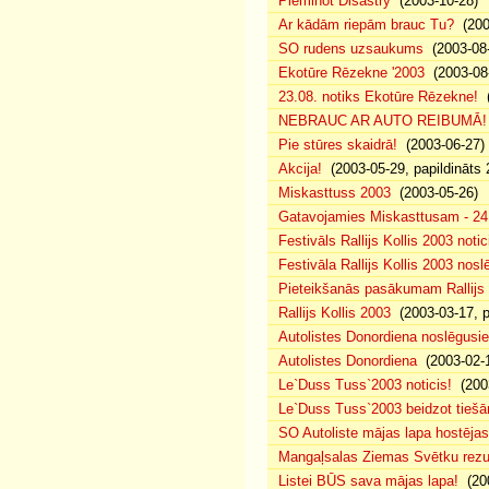
Pieminot Disastry
(2003-10-28)
Ar kādām riepām brauc Tu?
(200
SO rudens uzsaukums
(2003-08-
Ekotūre Rēzekne '2003
(2003-08-
23.08. notiks Ekotūre Rēzekne!
(
NEBRAUC AR AUTO REIBUMĀ!
Pie stūres skaidrā!
(2003-06-27)
Akcija!
(2003-05-29, papildināts 
Miskasttuss 2003
(2003-05-26)
Gatavojamies Miskasttusam - 24
Festivāls Rallijs Kollis 2003 notic
Festivāla Rallijs Kollis 2003 nos
Pieteikšanās pasākumam Rallijs 
Rallijs Kollis 2003
(2003-03-17, p
Autolistes Donordiena noslēgusi
Autolistes Donordiena
(2003-02-
Le`Duss Tuss`2003 noticis!
(2003
Le`Duss Tuss`2003 beidzot tiešām
SO Autoliste mājas lapa hostēj
Mangaļsalas Ziemas Svētku rezul
Listei BŪS sava mājas lapa!
(200