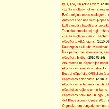
BUJ, FAQ un 4aBo Ezītim
(2010-
«Ezīša miglājs» nolikums, regla
Ezīša miglāja nakts noslēgums
(
Autolistes sarunas vēstuļkopas f
Ezīša miglāja baudīšanai pieteikt
Tehnisku iemeslu dēļ reģistrēša
«Ezīša miglājs» - jau 25. septemb
eXpotīcija. Atkārtojums
(2010-06
Daudzīgais 4x4klubs.lv piedāvā!
Īsas pamācības skrūvēšanā, šau
eXpotīcija bildēs
(2010-05-24)
Atskatoties uz eXpotīcijas norisi
eXpotīcijas rezultāti un atsauks
Best of eXpotīcija ORGuliste (ce
eXpotīcijas finiša vieta
(2010-05-
eXpotīcijas reglaments un citi d
eXpotīcijas reģions un nolikums
(
eXpotīcijas nolikums un logo
(20
4x4 Klubs aicina - Centrs 2010!
(
Organdizatoru dungādziesmiņa, a