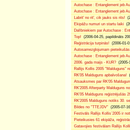
Autochase : Entanglement jeb A
Autochase : Entanglement jeb Au
Labrit' no rit', cik jauks sis rits!
(2
Ekipāžu numuri un startu laiki
(20
Dalībniekiem par Autochase : E
Top!
(2006-04-25, papildināts 20
Reģistrācija turpinās!
(2006-01-0
Autosamezglojumam pieteikušās
Autochase : Entanglement jeb A
2006. gada maijs - KUR?
(2005-1
Rallijs Kollis 2005 "Malduguns" re
RK'05 Malduguns apbalvošana!
(
Atsauksmes par RK'05 Maldugu
RK'2005 Afterparty Malduguns n
RK'05 Malduguns reģistrējušās 2
RK'2005 Malduguns notiks 30. se
Bildes no "TTEJDV"
(2005-07-16
Festivāls Rallijs Kollis`2005 ir not
Pieteikusies 61 ekipāža, reģistrāc
Gatavojies festivālam Rallijs Koll