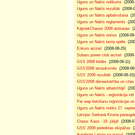
Uguns un Nakts nolikums
(2008-0
Uguns un Nakts rezultāti
(2008-0
Uguns un Nakts apbalvošana
(20
Uguns un Nakts reglaments
(200
KājniekChases 2008 atskaņas
(2
Uguns un Nakts norise
(2008-09-
Uguns un Nakts testa spēle
(200
Enkurs aicina!
(2008-08-25)
Subaru power club aicina!
(2008-
GSS 2008 bildēs
(2008-08-11)
GSS'2008 atsauksmēs
(2008-08-
GSS' 2008 rezultāti
(2008-08-10)
GSS'2008 dienaskārtība un citas
Uguns un Nakts atbalstītāji!
(200
Uguns un Nakts - reģistrācija vē
Par wap lietošanu reģistrācijai u
Uguns un Nakts notiks 27. septe
Latvijas Sarkanā Krusta paraug
Chase: Kaos - 19. jūlijā!
(2008-07
GSS' 2008 pieteiktas ekipāžas
(2
Autolistei Latvija pa mazu!
(2008