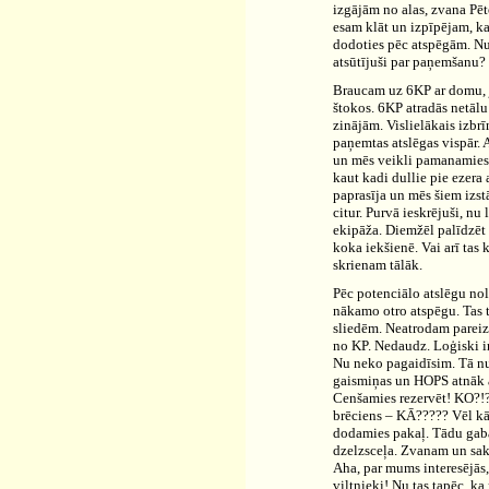
izgājām no alas, zvana Pēt
esam klāt un izpīpējam, k
dodoties pēc atspēgām. Nu 
atsūtījuši par paņemšanu?
Braucam uz 6KP ar domu, j
štokos. 6KP atradās netālu 
zinājām. Vislielākais izbrī
paņemtas atslēgas vispār. 
un mēs veikli pamanamies
kaut kadi dullie pie ezera 
paprasīja un mēs šiem izst
citur. Purvā ieskrējuši, nu
ekipāža. Diemžēl palīdzēt
koka iekšienē. Vai arī tas
skrienam tālāk.
Pēc potenciālo atslēgu nol
nākamo otro atspēgu. Tas t
sliedēm. Neatrodam pareiz
no KP. Nedaudz. Loģiski ir
Nu neko pagaidīsim. Tā nu
gaismiņas un HOPS atnāk a
Cenšamies rezervēt! KO?!?!
brēciens – KĀ????? Vēl kā
dodamies pakaļ. Tādu gaba
dzelzsceļa. Zvanam un sak
Aha, par mums interesējās
viltnieki! Nu tas tapēc, k