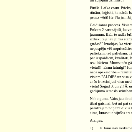
un auļojām uz finišu!
Finišs. Laikā esam. Prieks
rūnām, loģiski, ka nācās b
ņemts vērā! He. Nu ja.....bi
Gaidīšanas process. Visiem
Enkurs 2 sarunājuši, ka var
ļaunumu. BET te radās brīn
izdiskutēja jau pirms star
grīdas?” Izrādījās, ka vie
nepaspēju vēl nopriecāties
paliekam, tad paliekam. T
par iespaidiem, kvalitāt
rezultātiem. Mums taču gāj
vieta!!!! Esam laimīgi? Hmm
nāca apskaidrība – rezultā
visiem PALDIES un visā v
ar šo ir izcīnijusi visu m
vieta! Šogad 3. un 2.! Ā, un
gadījumā iemesls svinībām i
Nobeigums. Vairs jau daudz
tikai gaismai, bet arī pat s
palīdzējām noņemt divus K
aitas, kuras tur bijušas arī
Atziņas:
1)
Ja Jums nav veiksmes