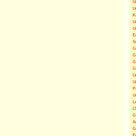
U
U
K
U
U
E
S
G
G
G
G
U
U
P
U
L
C
G
A
G
E