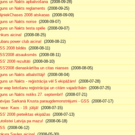
guns un Nakts apbalvošana
(2008-09-28)
guns un Nakts reglaments
(2008-09-25)
ājniekChases 2008 atskaņas
(2008-09-09)
guns un Nakts norise
(2008-09-07)
guns un Nakts testa spēle
(2008-09-07)
nkurs aicina!
(2008-08-25)
ubaru power club aicina!
(2008-08-22)
SS 2008 bildēs
(2008-08-11)
SS'2008 atsauksmēs
(2008-08-11)
SS' 2008 rezultāti
(2008-08-10)
SS'2008 dienaskārtība un citas nianses
(2008-08-05)
guns un Nakts atbalstītāji!
(2008-08-04)
guns un Nakts - reģistrācija vēl 5 ekipāžām!
(2008-07-28)
ar wap lietošanu reģistrācijai un citām vajadzībām
(2008-07-25)
guns un Nakts notiks 27. septembrī!
(2008-07-21)
atvijas Sarkanā Krusta paraugdemonstrējumi - GSS
(2008-07-17)
hase: Kaos - 19. jūlijā!
(2008-07-15)
SS' 2008 pieteiktas ekipāžas
(2008-07-13)
utolistei Latvija pa mazu!
(2008-06-18)
SS
(2008-06-12)
nkura Saules aicina!
(2008-05-30)