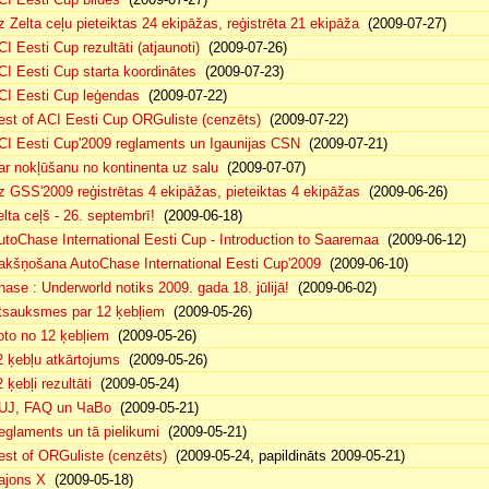
z Zelta ceļu pieteiktas 24 ekipāžas, reģistrēta 21 ekipāža
(2009-07-27)
CI Eesti Cup rezultāti (atjaunoti)
(2009-07-26)
CI Eesti Cup starta koordinātes
(2009-07-23)
CI Eesti Cup leģendas
(2009-07-22)
est of ACI Eesti Cup ORGuliste (cenzēts)
(2009-07-22)
CI Eesti Cup'2009 reglaments un Igaunijas CSN
(2009-07-21)
ar nokļūšanu no kontinenta uz salu
(2009-07-07)
z GSS'2009 reģistrētas 4 ekipāžas, pieteiktas 4 ekipāžas
(2009-06-26)
elta ceļš - 26. septembrī!
(2009-06-18)
utoChase International Eesti Cup - Introduction to Saaremaa
(2009-06-12)
akšņošana AutoChase International Eesti Cup'2009
(2009-06-10)
hase : Underworld notiks 2009. gada 18. jūlijā!
(2009-06-02)
tsauksmes par 12 ķebļiem
(2009-05-26)
oto no 12 ķebļiem
(2009-05-26)
2 ķebļu atkārtojums
(2009-05-26)
 ķebļi rezultāti
(2009-05-24)
UJ, FAQ un ЧаВо
(2009-05-21)
eglaments un tā pielikumi
(2009-05-21)
est of ORGuliste (cenzēts)
(2009-05-24, papildināts 2009-05-21)
ajons X
(2009-05-18)