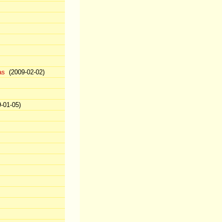
as
(2009-02-02)
-01-05)