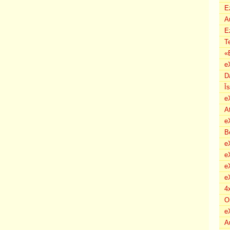
E
A
E
T
«
e
D
Ī
e
A
e
B
eX
e
e
e
4
O
e
A