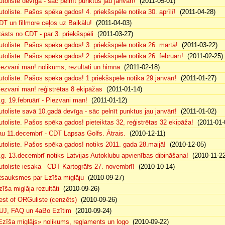
utoliste devīga - sāc pelnīt punktus jau janvārī!
(2011-05-01)
utoliste. Pašos spēka gados! 4. priekšspēle notika 30. aprīlī!
(2011-04-28)
DT un fillmore ceļos uz Baikālu!
(2011-04-03)
tāsts no CDT - par 3. priekšspēli
(2011-03-27)
utoliste. Pašos spēka gados! 3. priekšspēle notika 26. martā!
(2011-03-22)
utoliste. Pašos spēka gados! 2. priekšspēle notika 26. februārī!
(2011-02-25)
iezvani man! nolikums, rezultāti un himna
(2011-02-18)
utoliste. Pašos spēka gados! 1.priekšspēle notika 29.janvārī!
(2011-01-27)
iezvani man! reģistrētas 8 ekipāžas
(2011-01-14)
.g. 19.februārī - Piezvani man!
(2011-01-12)
utoliste savā 10.gadā devīga - sāc pelnīt punktus jau janvārī!
(2011-01-02)
utoliste. Pašos spēka gados! pieteiktas 32, reģistrētas 32 ekipāža!
(2011-01-
au 11.decembrī - CDT Lapsas Golfs. Ātrais.
(2010-12-11)
utoliste. Pašos spēka gados! notiks 2011. gada 28.maijā!
(2010-12-05)
.g. 13.decembrī notiks Latvijas Autoklubu apvienības dibināšana!
(2010-11-22
utoliste iesaka - CDT Kartogrāfs 27. novembrī!
(2010-10-14)
tsauksmes par Ezīša miglāju
(2010-09-27)
zīša miglāja rezultāti
(2010-09-26)
est of ORGuliste (cenzēts)
(2010-09-26)
UJ, FAQ un 4aBo Ezītim
(2010-09-24)
Ezīša miglājs» nolikums, reglaments un logo
(2010-09-22)