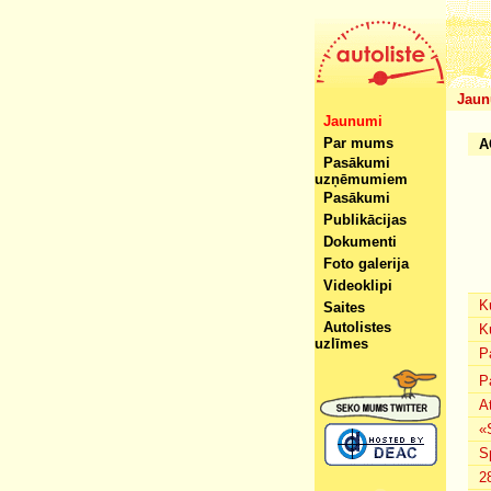
Jaun
Jaunumi
Par mums
A
Pasākumi
uzņēmumiem
Pasākumi
Publikācijas
Dokumenti
Foto galerija
Videoklipi
K
Saites
Autolistes
K
uzlīmes
P
P
A
«
S
2