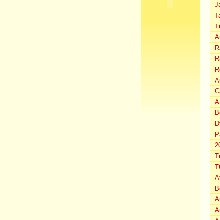
J
T
T
A
Ra
Ra
R
Au
C
A
B
D
P
2
T
T
A
B
A
A