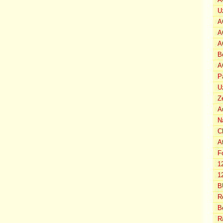
U
A
A
A
B
A
P
U
Z
A
N
C
A
F
1
12
B
R
B
R