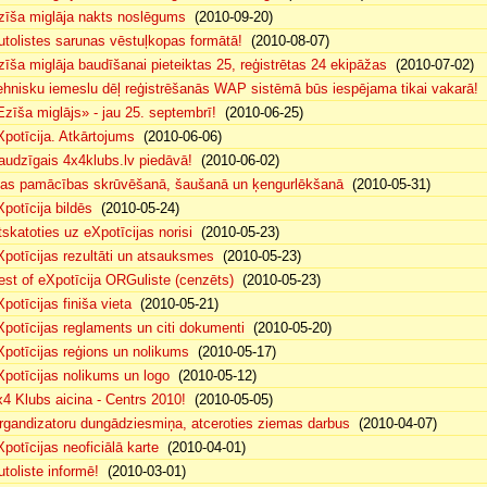
zīša miglāja nakts noslēgums
(2010-09-20)
utolistes sarunas vēstuļkopas formātā!
(2010-08-07)
zīša miglāja baudīšanai pieteiktas 25, reģistrētas 24 ekipāžas
(2010-07-02)
ehnisku iemeslu dēļ reģistrēšanās WAP sistēmā būs iespējama tikai vakarā!
(
Ezīša miglājs» - jau 25. septembrī!
(2010-06-25)
Xpotīcija. Atkārtojums
(2010-06-06)
audzīgais 4x4klubs.lv piedāvā!
(2010-06-02)
sas pamācības skrūvēšanā, šaušanā un ķengurlēkšanā
(2010-05-31)
Xpotīcija bildēs
(2010-05-24)
tskatoties uz eXpotīcijas norisi
(2010-05-23)
Xpotīcijas rezultāti un atsauksmes
(2010-05-23)
est of eXpotīcija ORGuliste (cenzēts)
(2010-05-23)
potīcijas finiša vieta
(2010-05-21)
Xpotīcijas reglaments un citi dokumenti
(2010-05-20)
Xpotīcijas reģions un nolikums
(2010-05-17)
Xpotīcijas nolikums un logo
(2010-05-12)
x4 Klubs aicina - Centrs 2010!
(2010-05-05)
rgandizatoru dungādziesmiņa, atceroties ziemas darbus
(2010-04-07)
Xpotīcijas neoficiālā karte
(2010-04-01)
utoliste informē!
(2010-03-01)