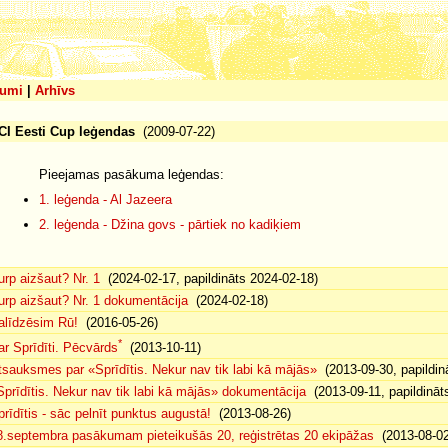
umi
|
Arhīvs
CI Eesti Cup leģendas
(2009-07-22)
Pieejamas pasākuma leģendas:
1. leģenda - Al Jazeera
2. leģenda - Džina govs - pārtiek no kadiķiem
urp aizšaut? Nr. 1
(2024-02-17, papildināts 2024-02-18)
urp aizšaut? Nr. 1 dokumentācija
(2024-02-18)
alīdzēsim Rū!
(2016-05-26)
*
ar Sprīdīti. Pēcvārds
(2013-10-11)
tsauksmes par «Sprīdītis. Nekur nav tik labi kā mājās»
(2013-09-30, papildin
Sprīdītis. Nekur nav tik labi kā mājās» dokumentācija
(2013-09-11, papildināt
prīdītis - sāc pelnīt punktus augustā!
(2013-08-26)
8.septembra pasākumam pieteikušās 20, reģistrētas 20 ekipāžas
(2013-08-02