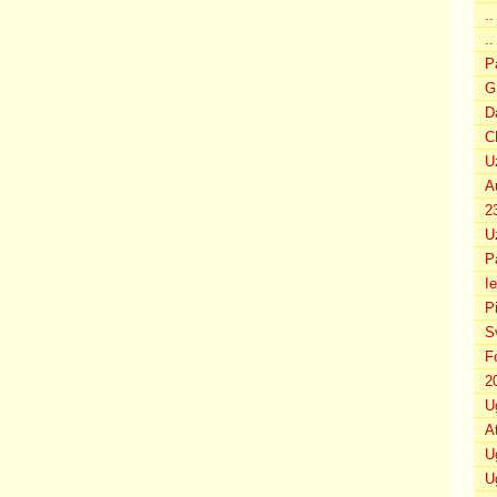
.
..
P
G
D
C
U
A
2
U
P
I
P
S
F
2
U
A
U
U