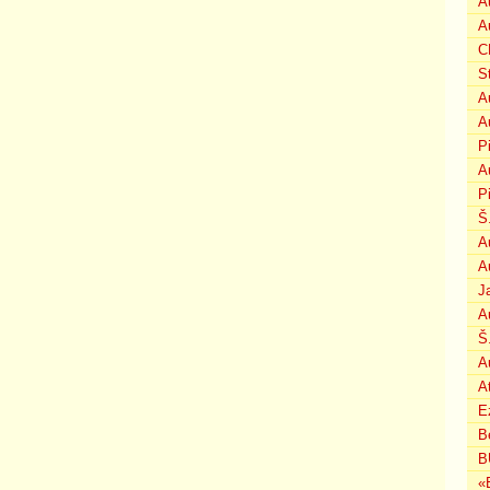
A
A
C
S
A
A
P
A
P
Š
A
A
J
A
Š
A
A
E
B
B
«