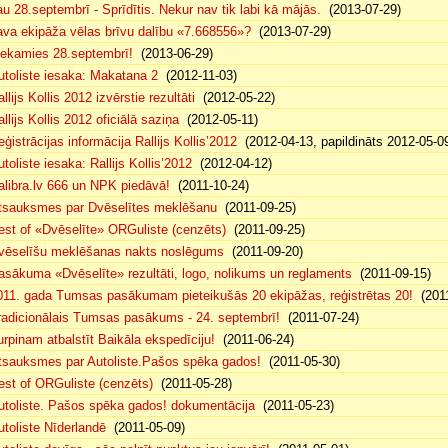
au 28.septembrī - Sprīdītis. Nekur nav tik labi kā mājās.
(2013-07-29)
ava ekipāža vēlas brīvu dalību «7.668556»?
(2013-07-29)
iekamies 28.septembrī!
(2013-06-29)
utoliste iesaka: Makatana 2
(2012-11-03)
llijs Kollis 2012 izvērstie rezultāti
(2012-05-22)
llijs Kollis 2012 oficiālā saziņa
(2012-05-11)
eģistrācijas informācija Rallijs Kollis’2012
(2012-04-13, papildināts 2012-05-0
toliste iesaka: Rallijs Kollis’2012
(2012-04-12)
alibra.lv 666 un NPK piedāvā!
(2011-10-24)
tsauksmes par Dvēselītes meklēšanu
(2011-09-25)
est of «Dvēselīte» ORGuliste (cenzēts)
(2011-09-25)
vēselīšu meklēšanas nakts noslēgums
(2011-09-20)
asākuma «Dvēselīte» rezultāti, logo, nolikums un reglaments
(2011-09-15)
011. gada Tumsas pasākumam pieteikušās 20 ekipāžas, reģistrētas 20!
(2011
radicionālais Tumsas pasākums - 24. septembrī!
(2011-07-24)
urpinam atbalstīt Baikāla ekspedīciju!
(2011-06-24)
tsauksmes par Autoliste.Pašos spēka gados!
(2011-05-30)
est of ORGuliste (cenzēts)
(2011-05-28)
utoliste. Pašos spēka gados! dokumentācija
(2011-05-23)
utoliste Nīderlandē
(2011-05-09)