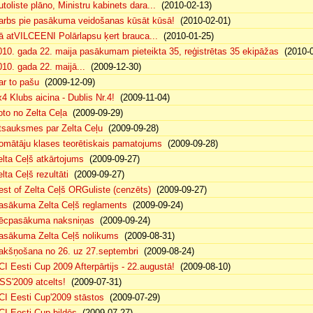
utoliste plāno, Ministru kabinets dara...
(2010-02-13)
arbs pie pasākuma veidošanas kūsāt kūsā!
(2010-02-01)
ā atVILCEENI Polārlapsu ķert brauca...
(2010-01-25)
010. gada 22. maija pasākumam pieteikta 35, reģistrētas 35 ekipāžas
(2010-0
010. gada 22. maijā...
(2009-12-30)
ar to pašu
(2009-12-09)
x4 Klubs aicina - Dublis Nr.4!
(2009-11-04)
oto no Zelta Ceļa
(2009-09-29)
tsauksmes par Zelta Ceļu
(2009-09-28)
omātāju klases teorētiskais pamatojums
(2009-09-28)
elta Ceļš atkārtojums
(2009-09-27)
lta Ceļš rezultāti
(2009-09-27)
est of Zelta Ceļš ORGuliste (cenzēts)
(2009-09-27)
asākuma Zelta Ceļš reglaments
(2009-09-24)
ēcpasākuma naksniņas
(2009-09-24)
asākuma Zelta Ceļš nolikums
(2009-08-31)
akšņošana no 26. uz 27.septembri
(2009-08-24)
CI Eesti Cup 2009 Afterpārtijs - 22.augustā!
(2009-08-10)
SS'2009 atcelts!
(2009-07-31)
CI Eesti Cup'2009 stāstos
(2009-07-29)
CI Eesti Cup bildēs
(2009-07-27)