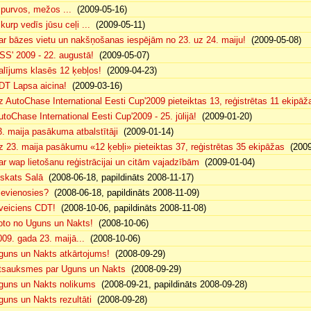
. purvos, mežos ...
(2009-05-16)
 kurp vedīs jūsu ceļi ...
(2009-05-11)
ar bāzes vietu un nakšņošanas iespējām no 23. uz 24. maiju!
(2009-05-08)
SS' 2009 - 22. augustā!
(2009-05-07)
alījums klasēs 12 ķebļos!
(2009-04-23)
DT Lapsa aicina!
(2009-03-16)
z AutoChase International Eesti Cup'2009 pieteiktas 13, reģistrētas 11 ekipāž
utoChase International Eesti Cup'2009 - 25. jūlijā!
(2009-01-20)
3. maija pasākuma atbalstītāji
(2009-01-14)
z 23. maija pasākumu «12 ķebļi» pieteiktas 37, reģistrētas 35 ekipāžas
(2009
ar wap lietošanu reģistrācijai un citām vajadzībām
(2009-01-04)
eskats Salā
(2008-06-18, papildināts 2008-11-17)
ievienosies?
(2008-06-18, papildināts 2008-11-09)
veiciens CDT!
(2008-10-06, papildināts 2008-11-08)
oto no Uguns un Nakts!
(2008-10-06)
009. gada 23. maijā...
(2008-10-06)
guns un Nakts atkārtojums!
(2008-09-29)
tsauksmes par Uguns un Nakts
(2008-09-29)
guns un Nakts nolikums
(2008-09-21, papildināts 2008-09-28)
guns un Nakts rezultāti
(2008-09-28)