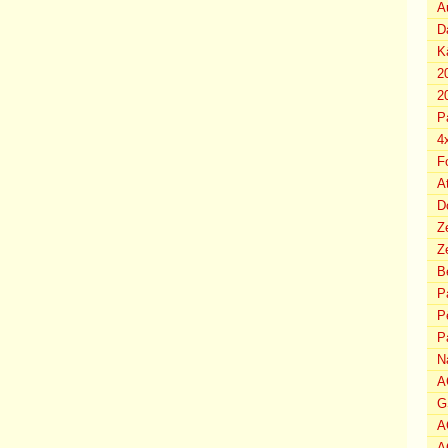
A
D
K
2
2
P
4
F
A
D
Z
Ze
B
P
P
P
N
A
G
A
A