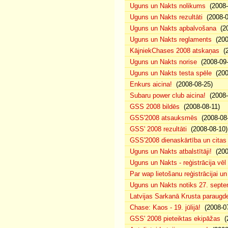
Uguns un Nakts nolikums
(2008-0
Uguns un Nakts rezultāti
(2008-0
Uguns un Nakts apbalvošana
(20
Uguns un Nakts reglaments
(200
KājniekChases 2008 atskaņas
(2
Uguns un Nakts norise
(2008-09-
Uguns un Nakts testa spēle
(200
Enkurs aicina!
(2008-08-25)
Subaru power club aicina!
(2008-
GSS 2008 bildēs
(2008-08-11)
GSS'2008 atsauksmēs
(2008-08-
GSS' 2008 rezultāti
(2008-08-10)
GSS'2008 dienaskārtība un citas
Uguns un Nakts atbalstītāji!
(200
Uguns un Nakts - reģistrācija vē
Par wap lietošanu reģistrācijai u
Uguns un Nakts notiks 27. septe
Latvijas Sarkanā Krusta paraug
Chase: Kaos - 19. jūlijā!
(2008-07
GSS' 2008 pieteiktas ekipāžas
(2