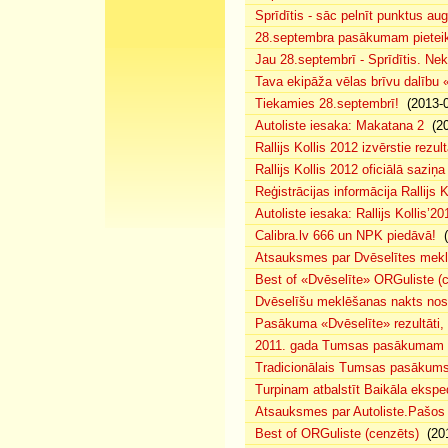
Sprīdītis - sāc pelnīt punktus au
28.septembra pasākumam pieteiku
Jau 28.septembrī - Sprīdītis. Nek
Tava ekipāža vēlas brīvu dalību
Tiekamies 28.septembrī!
(2013-0
Autoliste iesaka: Makatana 2
(20
Rallijs Kollis 2012 izvērstie rezult
Rallijs Kollis 2012 oficiālā saziņa
Reģistrācijas informācija Rallijs K
Autoliste iesaka: Rallijs Kollis’20
Calibra.lv 666 un NPK piedāvā!
(
Atsauksmes par Dvēselītes mek
Best of «Dvēselīte» ORGuliste (
Dvēselīšu meklēšanas nakts no
Pasākuma «Dvēselīte» rezultāti,
2011. gada Tumsas pasākumam pi
Tradicionālais Tumsas pasākums 
Turpinam atbalstīt Baikāla eksped
Atsauksmes par Autoliste.Pašos
Best of ORGuliste (cenzēts)
(201