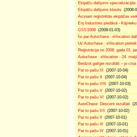
Ekipāžu dalījums specializācijās
Ekipāžu dalījums klasēs
(2008-0
Aicinam reģistrētās ekipāžas vei
Enj Industries piedāvā - Kājniek
GSS'2008
(2008-01-03)
Īsi par Autochase : eVocation da
Uz Autochase : eVocation pieteik
Reģistrācija no 2008. gada 01. ja
Autochase : eVocation - 24. maij
Beidzot galīgie rezultāti – jo cīņ
Par to pašu IX
(2007-10-04)
Par to pašu X
(2007-10-04)
Par to pašu VIII
(2007-10-03)
Par to pašu V
(2007-10-02)
Par to pašu VI
(2007-10-02)
AutoChase: Descent rezultāti
(20
Par to pašu VII
(2007-10-02)
Par to pašu II
(2007-10-01)
Par to pašu III
(2007-10-01)
Par to pašu IV
(2007-10-01)