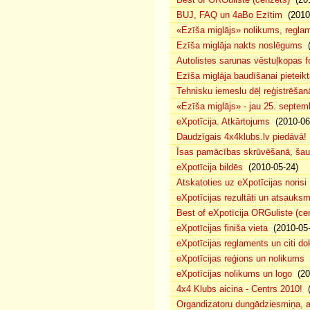
BUJ, FAQ un 4aBo Ezītim
(2010-
«Ezīša miglājs» nolikums, regla
Ezīša miglāja nakts noslēgums
(
Autolistes sarunas vēstuļkopas f
Ezīša miglāja baudīšanai pieteikt
Tehnisku iemeslu dēļ reģistrēša
«Ezīša miglājs» - jau 25. septemb
eXpotīcija. Atkārtojums
(2010-06
Daudzīgais 4x4klubs.lv piedāvā!
Īsas pamācības skrūvēšanā, šau
eXpotīcija bildēs
(2010-05-24)
Atskatoties uz eXpotīcijas norisi
eXpotīcijas rezultāti un atsauks
Best of eXpotīcija ORGuliste (ce
eXpotīcijas finiša vieta
(2010-05-
eXpotīcijas reglaments un citi d
eXpotīcijas reģions un nolikums
(
eXpotīcijas nolikums un logo
(20
4x4 Klubs aicina - Centrs 2010!
(
Organdizatoru dungādziesmiņa, a