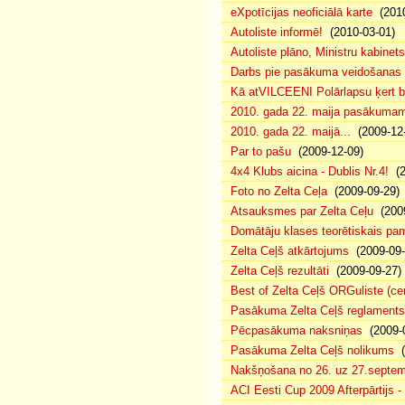
eXpotīcijas neoficiālā karte
(2010
Autoliste informē!
(2010-03-01)
Autoliste plāno, Ministru kabinets
Darbs pie pasākuma veidošanas 
Kā atVILCEENI Polārlapsu ķert b
2010. gada 22. maija pasākumam p
2010. gada 22. maijā...
(2009-12-
Par to pašu
(2009-12-09)
4x4 Klubs aicina - Dublis Nr.4!
(2
Foto no Zelta Ceļa
(2009-09-29)
Atsauksmes par Zelta Ceļu
(2009
Domātāju klases teorētiskais p
Zelta Ceļš atkārtojums
(2009-09-
Zelta Ceļš rezultāti
(2009-09-27)
Best of Zelta Ceļš ORGuliste (ce
Pasākuma Zelta Ceļš reglaments
Pēcpasākuma naksniņas
(2009-0
Pasākuma Zelta Ceļš nolikums
(
Nakšņošana no 26. uz 27.septem
ACI Eesti Cup 2009 Afterpārtijs -