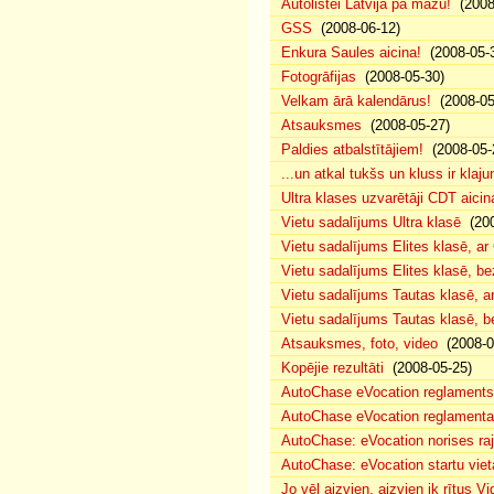
Autolistei Latvija pa mazu!
(2008
GSS
(2008-06-12)
Enkura Saules aicina!
(2008-05-
Fotogrāfijas
(2008-05-30)
Velkam ārā kalendārus!
(2008-05
Atsauksmes
(2008-05-27)
Paldies atbalstītājiem!
(2008-05-
...un atkal tukšs un kluss ir klaj
Ultra klases uzvarētāji CDT aicin
Vietu sadalījums Ultra klasē
(200
Vietu sadalījums Elites klasē, a
Vietu sadalījums Elites klasē, 
Vietu sadalījums Tautas klasē, 
Vietu sadalījums Tautas klasē, 
Atsauksmes, foto, video
(2008-0
Kopējie rezultāti
(2008-05-25)
AutoChase eVocation reglaments
AutoChase eVocation reglamenta 
AutoChase: eVocation norises ra
AutoChase: eVocation startu viet
Jo vēl aizvien, aizvien ik rītus 