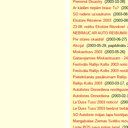
Pieminot Disastry
(2003-10-28)
Ar kādām riepām brauc Tu?
(200
SO rudens uzsaukums
(2003-08-
Ekotūre Rēzekne '2003
(2003-08-
23.08. notiks Ekotūre Rēzekne!
(
NEBRAUC AR AUTO REIBUMĀ!
Pie stūres skaidrā!
(2003-06-27)
Akcija!
(2003-05-29, papildināts 
Miskasttuss 2003
(2003-05-26)
Gatavojamies Miskasttusam - 24
Festivāls Rallijs Kollis 2003 notic
Festivāla Rallijs Kollis 2003 nos
Pieteikšanās pasākumam Rallijs 
Rallijs Kollis 2003
(2003-03-17, p
Autolistes Donordiena noslēgusi
Autolistes Donordiena
(2003-02-
Le`Duss Tuss`2003 noticis!
(2003
Le`Duss Tuss`2003 beidzot tiešām
SO Autoliste mājas lapa hostēj
Mangaļsalas Ziemas Svētku rezul
Listei BŪS sava mājas lapa!
(200