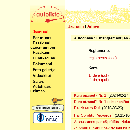
Jaunumi
|
Arhīvs
Jaunumi
Par mums
Autochase : Entanglement jeb
Pasākumi
uzņēmumiem
Reglaments
Pasākumi
reglaments (doc)
Publikācijas
Dokumenti
Karte
Foto galerija
1. daļa (pdf)
Videoklipi
2. daļa (pdf)
Saites
Autolistes
uzlīmes
Kurp aizšaut? Nr. 1
(2024-02-17, 
Kurp aizšaut? Nr. 1 dokumentācij
Palīdzēsim Rū!
(2016-05-26)
*
Par Sprīdīti. Pēcvārds
(2013-10-
Atsauksmes par «Sprīdītis. Nekur
«Sprīdītis. Nekur nav tik labi k