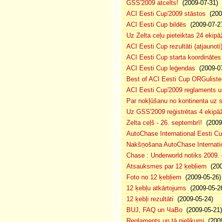
GSS'2009 atcelts!
(2009-07-31)
ACI Eesti Cup'2009 stāstos
(200
ACI Eesti Cup bildēs
(2009-07-2
Uz Zelta ceļu pieteiktas 24 ekipā
ACI Eesti Cup rezultāti (atjaunoti
ACI Eesti Cup starta koordinātes
ACI Eesti Cup leģendas
(2009-07
Best of ACI Eesti Cup ORGuliste
ACI Eesti Cup'2009 reglaments u
Par nokļūšanu no kontinenta uz s
Uz GSS'2009 reģistrētas 4 ekipāž
Zelta ceļš - 26. septembrī!
(2009-
AutoChase International Eesti Cu
Nakšņošana AutoChase Internatio
Chase : Underworld notiks 2009. g
Atsauksmes par 12 ķebļiem
(200
Foto no 12 ķebļiem
(2009-05-26)
12 ķebļu atkārtojums
(2009-05-2
12 ķebļi rezultāti
(2009-05-24)
BUJ, FAQ un ЧаВо
(2009-05-21)
Reglaments un tā pielikumi
(2009