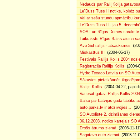
Nedaudz par RallijKollja gatavos
Le`Duss Tuss II notiks, kolīdz b
Vai ar sešu stundu apmācību kur
Le`Duss Tuss II - jau 5. decembr
SOAL un Rīgas Domes sarakste pa
Laikraksts Rīgas Balss aicina sa
Ave Sol rallijs - atsauksmes
(200
Miskasttus III
(2004-05-17)
Festivāls Rallijs Kollis 2004 nosl
Reģistrācija Rallijs Kollis
(2004-04
Hydro Texaco Latvija un SO Autoli
Sākusies pieteikšanās ikgadējam 
Rallijs Kollis
(2004-04-22, papildi
Vai esat gatavi Rallijs Kollis 200
Balso par Latvijas gada labāko au
auto.parks.lv ir atdzīvojies...
(200
SO Autoliste 2. dzimšanas dien
06.12.2003. notiks kārtējais SO 
Drošs ātrums ziemā
(2003-11-11
Sagatavo auto ziemai
(2003-11-0