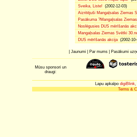
Sveika, Liste!
(2002-12-03)
Aizritējuši Mangaļsalas Ziemas S
Pasākuma ?Mangaļsalas Ziemas S
Noslēgusies DUS mērīšanās akci
Mangaļsalas Ziemas Svētki 30.n
DUS mērīšanās akcija
(2002-10-
|
Jaunumi
|
Par mums
|
Pasākumi uz
Mūsu sponsori un
draugi:
Lapu apkalpo
digiBlink
,
Terms & C