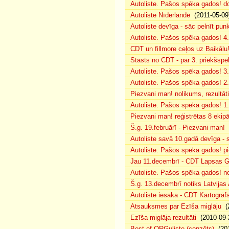
Autoliste. Pašos spēka gados! d
Autoliste Nīderlandē
(2011-05-09
Autoliste devīga - sāc pelnīt punk
Autoliste. Pašos spēka gados! 4. 
CDT un fillmore ceļos uz Baikālu
Stāsts no CDT - par 3. priekšspēl
Autoliste. Pašos spēka gados! 3.
Autoliste. Pašos spēka gados! 2. 
Piezvani man! nolikums, rezultāt
Autoliste. Pašos spēka gados! 1.
Piezvani man! reģistrētas 8 ekip
Š.g. 19.februārī - Piezvani man!
(
Autoliste savā 10.gadā devīga - s
Autoliste. Pašos spēka gados! pie
Jau 11.decembrī - CDT Lapsas Go
Autoliste. Pašos spēka gados! no
Š.g. 13.decembrī notiks Latvijas
Autoliste iesaka - CDT Kartogrāf
Atsauksmes par Ezīša miglāju
(2
Ezīša miglāja rezultāti
(2010-09-
Best of ORGuliste (cenzēts)
(201