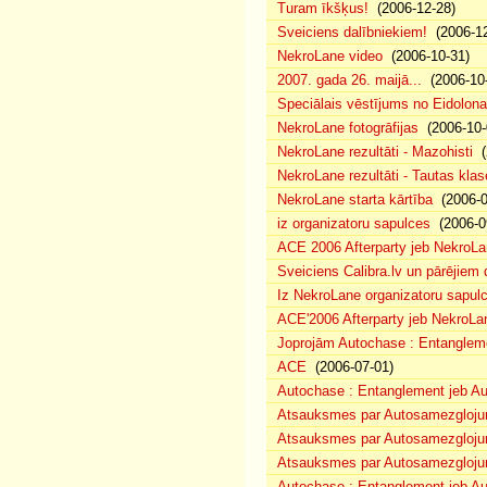
Turam īkšķus!
(2006-12-28)
Sveiciens dalībniekiem!
(2006-12
NekroLane video
(2006-10-31)
2007. gada 26. maijā...
(2006-10-
Speciālais vēstījums no Eidolona
NekroLane fotogrāfijas
(2006-10-
NekroLane rezultāti - Mazohisti
(
NekroLane rezultāti - Tautas klas
NekroLane starta kārtība
(2006-0
iz organizatoru sapulces
(2006-0
ACE 2006 Afterparty jeb NekroL
Sveiciens Calibra.lv un pārējiem 
Iz NekroLane organizatoru sapulc
ACE'2006 Afterparty jeb NekroLa
Joprojām Autochase : Entanglem
ACE
(2006-07-01)
Autochase : Entanglement jeb A
Atsauksmes par Autosamezglojum
Atsauksmes par Autosamezgloju
Atsauksmes par Autosamezgloju
Autochase : Entanglement jeb Au