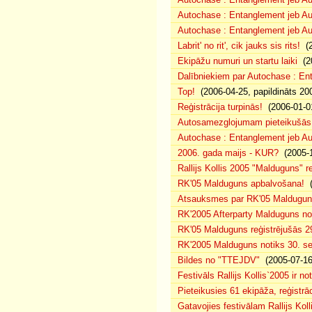
Autochase : Entanglement jeb A
Autochase : Entanglement jeb Au
Labrit' no rit', cik jauks sis rits!
(2
Ekipāžu numuri un startu laiki
(20
Dalībniekiem par Autochase : E
Top!
(2006-04-25, papildināts 20
Reģistrācija turpinās!
(2006-01-0
Autosamezglojumam pieteikušās
Autochase : Entanglement jeb A
2006. gada maijs - KUR?
(2005-1
Rallijs Kollis 2005 "Malduguns" re
RK'05 Malduguns apbalvošana!
(
Atsauksmes par RK'05 Maldugu
RK'2005 Afterparty Malduguns n
RK'05 Malduguns reģistrējušās 2
RK'2005 Malduguns notiks 30. se
Bildes no "TTEJDV"
(2005-07-16
Festivāls Rallijs Kollis`2005 ir not
Pieteikusies 61 ekipāža, reģistrāc
Gatavojies festivālam Rallijs Koll