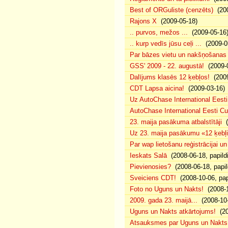
Best of ORGuliste (cenzēts)
(200
Rajons X
(2009-05-18)
.. purvos, mežos ...
(2009-05-16
.. kurp vedīs jūsu ceļi ...
(2009-0
Par bāzes vietu un nakšņošanas 
GSS' 2009 - 22. augustā!
(2009-0
Dalījums klasēs 12 ķebļos!
(2009
CDT Lapsa aicina!
(2009-03-16)
Uz AutoChase International Eesti
AutoChase International Eesti Cup'
23. maija pasākuma atbalstītāji
(
Uz 23. maija pasākumu «12 ķebļi»
Par wap lietošanu reģistrācijai u
Ieskats Salā
(2008-06-18, papild
Pievienosies?
(2008-06-18, papil
Sveiciens CDT!
(2008-10-06, pap
Foto no Uguns un Nakts!
(2008-1
2009. gada 23. maijā...
(2008-10-
Uguns un Nakts atkārtojums!
(20
Atsauksmes par Uguns un Nakts