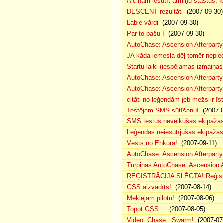
Aicinam iesūtīt atmiņu stāstus, fo
DESCENT rezultāti
(2007-09-30)
Labie vārdi
(2007-09-30)
Par to pašu I
(2007-09-30)
AutoChase: Ascension Afterparty
JA kāda iemesla dēļ tomēr nepied
Startu laiki (iespējamas izmaiņas
AutoChase: Ascension Afterparty
AutoChase: Ascension Afterparty
citāti no leģendām jeb mežs ir īst
Testējam SMS sūtīšanu!
(2007-0
SMS testus neveikušās ekipāža
Leģendas neiesūtījušās ekipāžas
Vēsts no Enkura!
(2007-09-11)
AutoChase: Ascension Afterparty 
Turpinās AutoChase: Ascension Af
REĢISTRĀCIJA SLĒGTA! Reģistr
GSS aizvadīts!
(2007-08-14)
Meklējam pilotu!
(2007-08-06)
Topot GSS…
(2007-08-05)
Video: Chase : Swarm!
(2007-07