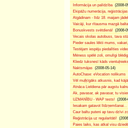
Informācija un palīdzība
(2008-05
Ekipāžu numerācija, reģistrācijas 
Atgādinam - līdz 18. maijam jādek
Vaicāji, kur rītausma mazgā bal
Bonuskvests svētdienā!
(2008-0
Vecais skolas autobuss, tava s
Pieder saules lēkti mums, vakar
Testējam iespēju piedalīties vide
Mēness spēlē zoli, omulīgi blēd
Kliedz tuksnesī kāds vientuļniek
Naktsmājas
(2008-05-14)
AutoChase: eVocation nolikums
(
Vēl muļķīgāks atkusnis, kad kā
Atnāca Lieldiena pār augstu kalnu
Ak, pavasar, ak pavasar, tu visie
UZMANĪBU - WAP tests!
(2008-
Iesakam gatavot līdzņemšanai...
Caur baltu puteni ap tavu dzīvi 
Reģistrācija uz regularitāti!
(2008
Paies laiks, kas atkal visu dzie