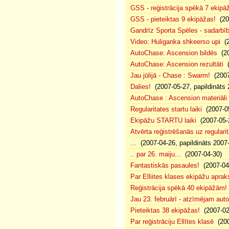
GSS - reģistrācija spēkā 7 ekipā
GSS - pieteiktas 9 ekipāžas!
(20
Gandrīz Sporta Spēles - sadarbīb
Video: Huliganka shkeerso upi
(2
AutoChase: Ascension bildēs
(20
AutoChase: Ascension rezultāti
(
Jau jūlijā - Chase : Swarm!
(2007
Dalies!
(2007-05-27, papildināts 
AutoChase : Ascension materiāli
Regularitates startu laiki
(2007-05
Ekipāžu STARTU laiki
(2007-05-
Atvērta reģistrēšanās uz regularit
...
(2007-04-26, papildināts 2007
.. par 26. maiju...
(2007-04-30)
Fantastiskās pasaules!
(2007-04
Par Elliites klases ekipāžu aprak
Reģistrācija spēkā 40 ekipāžām!
Jau 23. februārī - atzīmējam aut
Pieteiktas 38 ekipāžas!
(2007-02
Par reģistrāciju Ellītes klasē
(200