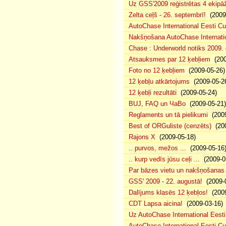
Uz GSS'2009 reģistrētas 4 ekipāž
Zelta ceļš - 26. septembrī!
(2009-
AutoChase International Eesti Cu
Nakšņošana AutoChase Internatio
Chase : Underworld notiks 2009. g
Atsauksmes par 12 ķebļiem
(200
Foto no 12 ķebļiem
(2009-05-26)
12 ķebļu atkārtojums
(2009-05-2
12 ķebļi rezultāti
(2009-05-24)
BUJ, FAQ un ЧаВо
(2009-05-21)
Reglaments un tā pielikumi
(2009
Best of ORGuliste (cenzēts)
(200
Rajons X
(2009-05-18)
.. purvos, mežos ...
(2009-05-16
.. kurp vedīs jūsu ceļi ...
(2009-0
Par bāzes vietu un nakšņošanas 
GSS' 2009 - 22. augustā!
(2009-0
Dalījums klasēs 12 ķebļos!
(2009
CDT Lapsa aicina!
(2009-03-16)
Uz AutoChase International Eesti
AutoChase International Eesti Cup'