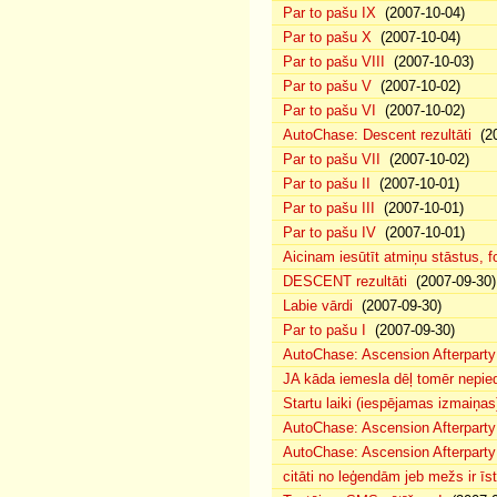
Par to pašu IX
(2007-10-04)
Par to pašu X
(2007-10-04)
Par to pašu VIII
(2007-10-03)
Par to pašu V
(2007-10-02)
Par to pašu VI
(2007-10-02)
AutoChase: Descent rezultāti
(20
Par to pašu VII
(2007-10-02)
Par to pašu II
(2007-10-01)
Par to pašu III
(2007-10-01)
Par to pašu IV
(2007-10-01)
Aicinam iesūtīt atmiņu stāstus, fo
DESCENT rezultāti
(2007-09-30)
Labie vārdi
(2007-09-30)
Par to pašu I
(2007-09-30)
AutoChase: Ascension Afterparty
JA kāda iemesla dēļ tomēr nepied
Startu laiki (iespējamas izmaiņas
AutoChase: Ascension Afterparty
AutoChase: Ascension Afterparty
citāti no leģendām jeb mežs ir īst