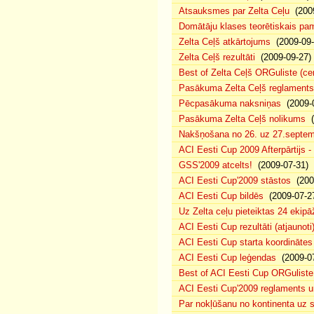
Atsauksmes par Zelta Ceļu
(2009
Domātāju klases teorētiskais p
Zelta Ceļš atkārtojums
(2009-09-
Zelta Ceļš rezultāti
(2009-09-27)
Best of Zelta Ceļš ORGuliste (ce
Pasākuma Zelta Ceļš reglaments
Pēcpasākuma naksniņas
(2009-0
Pasākuma Zelta Ceļš nolikums
(
Nakšņošana no 26. uz 27.septem
ACI Eesti Cup 2009 Afterpārtijs -
GSS'2009 atcelts!
(2009-07-31)
ACI Eesti Cup'2009 stāstos
(200
ACI Eesti Cup bildēs
(2009-07-2
Uz Zelta ceļu pieteiktas 24 ekipā
ACI Eesti Cup rezultāti (atjaunoti
ACI Eesti Cup starta koordinātes
ACI Eesti Cup leģendas
(2009-07
Best of ACI Eesti Cup ORGuliste
ACI Eesti Cup'2009 reglaments u
Par nokļūšanu no kontinenta uz s