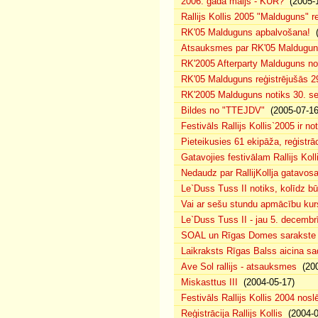
2006. gada maijs - KUR?
(2005-1
Rallijs Kollis 2005 "Malduguns" re
RK'05 Malduguns apbalvošana!
(
Atsauksmes par RK'05 Maldugu
RK'2005 Afterparty Malduguns n
RK'05 Malduguns reģistrējušās 2
RK'2005 Malduguns notiks 30. se
Bildes no "TTEJDV"
(2005-07-16
Festivāls Rallijs Kollis`2005 ir not
Pieteikusies 61 ekipāža, reģistrāc
Gatavojies festivālam Rallijs Koll
Nedaudz par RallijKollja gatavos
Le`Duss Tuss II notiks, kolīdz b
Vai ar sešu stundu apmācību kur
Le`Duss Tuss II - jau 5. decembr
SOAL un Rīgas Domes sarakste pa
Laikraksts Rīgas Balss aicina sa
Ave Sol rallijs - atsauksmes
(200
Miskasttus III
(2004-05-17)
Festivāls Rallijs Kollis 2004 nosl
Reģistrācija Rallijs Kollis
(2004-04