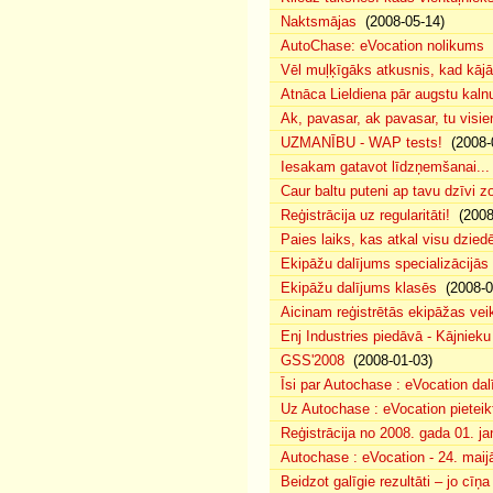
Naktsmājas
(2008-05-14)
AutoChase: eVocation nolikums
(
Vēl muļķīgāks atkusnis, kad kā
Atnāca Lieldiena pār augstu kalnu
Ak, pavasar, ak pavasar, tu visie
UZMANĪBU - WAP tests!
(2008-
Iesakam gatavot līdzņemšanai...
Caur baltu puteni ap tavu dzīvi 
Reģistrācija uz regularitāti!
(2008
Paies laiks, kas atkal visu dzie
Ekipāžu dalījums specializācijās
Ekipāžu dalījums klasēs
(2008-0
Aicinam reģistrētās ekipāžas vei
Enj Industries piedāvā - Kājniek
GSS'2008
(2008-01-03)
Īsi par Autochase : eVocation da
Uz Autochase : eVocation pieteik
Reģistrācija no 2008. gada 01. ja
Autochase : eVocation - 24. maij
Beidzot galīgie rezultāti – jo cīņ