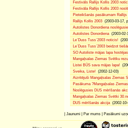
Festivāls Rallijs Kollis 2003 notic
Festivāla Rallijs Kollis 2003 nos
Pieteikšanās pasākumam Rallijs 
Rallijs Kollis 2003
(2003-03-17, p
Autolistes Donordiena noslēgusi
Autolistes Donordiena
(2003-02-
Le`Duss Tuss`2003 noticis!
(2003
Le`Duss Tuss`2003 beidzot tiešām
SO Autoliste mājas lapa hostēj
Mangaļsalas Ziemas Svētku rezul
Listei BŪS sava mājas lapa!
(200
Sveika, Liste!
(2002-12-03)
Aizritējuši Mangaļsalas Ziemas S
Pasākuma ?Mangaļsalas Ziemas S
Noslēgusies DUS mērīšanās akci
Mangaļsalas Ziemas Svētki 30.n
DUS mērīšanās akcija
(2002-10-
|
Jaunumi
|
Par mums
|
Pasākumi uz