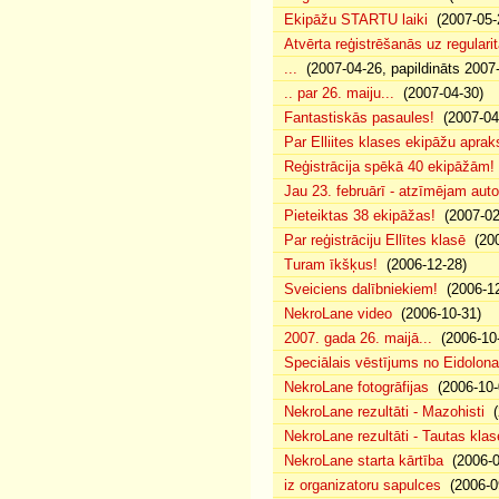
Ekipāžu STARTU laiki
(2007-05-
Atvērta reģistrēšanās uz regularit
...
(2007-04-26, papildināts 2007
.. par 26. maiju...
(2007-04-30)
Fantastiskās pasaules!
(2007-04
Par Elliites klases ekipāžu aprak
Reģistrācija spēkā 40 ekipāžām!
Jau 23. februārī - atzīmējam aut
Pieteiktas 38 ekipāžas!
(2007-02
Par reģistrāciju Ellītes klasē
(200
Turam īkšķus!
(2006-12-28)
Sveiciens dalībniekiem!
(2006-12
NekroLane video
(2006-10-31)
2007. gada 26. maijā...
(2006-10-
Speciālais vēstījums no Eidolona
NekroLane fotogrāfijas
(2006-10-
NekroLane rezultāti - Mazohisti
(
NekroLane rezultāti - Tautas klas
NekroLane starta kārtība
(2006-0
iz organizatoru sapulces
(2006-0