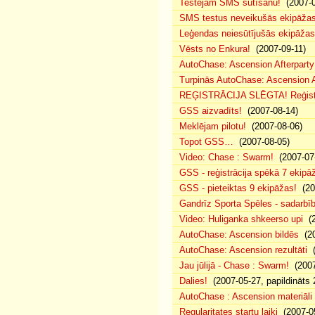
Testējam SMS sūtīšanu!
(2007-0
SMS testus neveikušās ekipāža
Leģendas neiesūtījušās ekipāžas
Vēsts no Enkura!
(2007-09-11)
AutoChase: Ascension Afterparty 
Turpinās AutoChase: Ascension Af
REĢISTRĀCIJA SLĒGTA! Reģistr
GSS aizvadīts!
(2007-08-14)
Meklējam pilotu!
(2007-08-06)
Topot GSS…
(2007-08-05)
Video: Chase : Swarm!
(2007-07
GSS - reģistrācija spēkā 7 ekipā
GSS - pieteiktas 9 ekipāžas!
(20
Gandrīz Sporta Spēles - sadarbīb
Video: Huliganka shkeerso upi
(2
AutoChase: Ascension bildēs
(20
AutoChase: Ascension rezultāti
(
Jau jūlijā - Chase : Swarm!
(2007
Dalies!
(2007-05-27, papildināts 
AutoChase : Ascension materiāli
Regularitates startu laiki
(2007-05