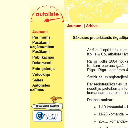
Jaunumi
|
Arhīvs
Jaunumi
Par mums
Sākusies pieteikšanās ikgadēja
Pasākumi
uzņēmumiem
Ar š.g. 1.aprīli sākusie
Pasākumi
Kollis & Co, atbalsta Hy
Publikācijas
Rallijs Kollis 2004 not
Dokumenti
to, kam pabrauc garām!,
Foto galerija
Rīga - Rīga - apmēram 
Videoklipi
Steidzies un reģistrējies!
Saites
Par reģistrējušos tiek u
Autolistes
nosūtījis pieteikuma info
uzlīmes
komandas nosaukums) u
Dalības maksa:
1-10 komandai – 
11-25 komandai –
26-.... komandai–