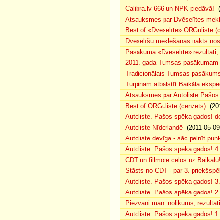
Calibra.lv 666 un NPK piedāvā!
(
Atsauksmes par Dvēselītes mek
Best of «Dvēselīte» ORGuliste (
Dvēselīšu meklēšanas nakts no
Pasākuma «Dvēselīte» rezultāti,
2011. gada Tumsas pasākumam pi
Tradicionālais Tumsas pasākums 
Turpinam atbalstīt Baikāla eksped
Atsauksmes par Autoliste.Pašos
Best of ORGuliste (cenzēts)
(201
Autoliste. Pašos spēka gados! d
Autoliste Nīderlandē
(2011-05-09
Autoliste devīga - sāc pelnīt punk
Autoliste. Pašos spēka gados! 4. 
CDT un fillmore ceļos uz Baikālu
Stāsts no CDT - par 3. priekšspēl
Autoliste. Pašos spēka gados! 3.
Autoliste. Pašos spēka gados! 2. 
Piezvani man! nolikums, rezultāt
Autoliste. Pašos spēka gados! 1.