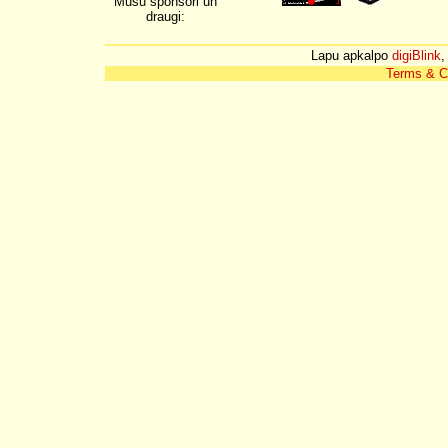
Mūsu sponsori un
draugi:
Lapu apkalpo
digiBlink
,
Terms & C