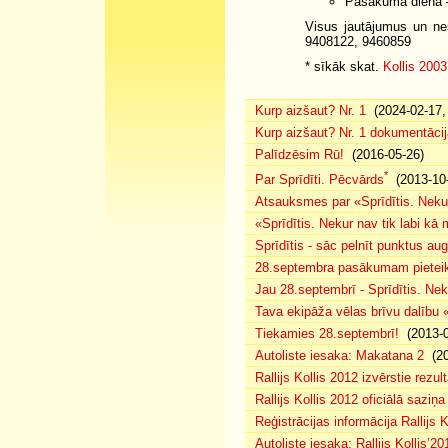
Pasākuma dienā 
Visus jautājumus un nes
9408122, 9460859
* sīkāk skat.
Kollis 2003
Kurp aizšaut? Nr. 1
(2024-02-17, 
Kurp aizšaut? Nr. 1 dokumentācij
Palīdzēsim Rū!
(2016-05-26)
*
Par Sprīdīti. Pēcvārds
(2013-10-
Atsauksmes par «Sprīdītis. Nekur
«Sprīdītis. Nekur nav tik labi k
Sprīdītis - sāc pelnīt punktus au
28.septembra pasākumam pieteiku
Jau 28.septembrī - Sprīdītis. Nek
Tava ekipāža vēlas brīvu dalību
Tiekamies 28.septembrī!
(2013-0
Autoliste iesaka: Makatana 2
(20
Rallijs Kollis 2012 izvērstie rezult
Rallijs Kollis 2012 oficiālā saziņa
Reģistrācijas informācija Rallijs K
Autoliste iesaka: Rallijs Kollis’20