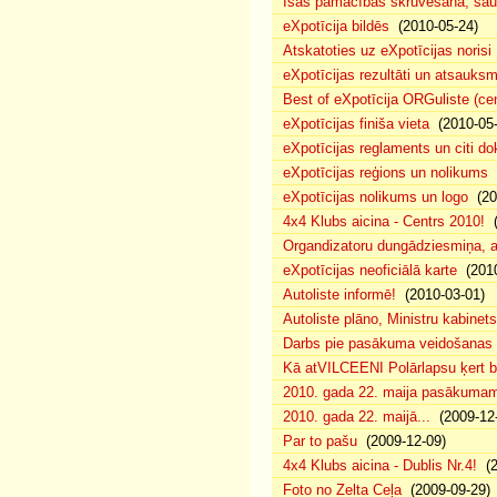
Īsas pamācības skrūvēšanā, šau
eXpotīcija bildēs
(2010-05-24)
Atskatoties uz eXpotīcijas norisi
eXpotīcijas rezultāti un atsauks
Best of eXpotīcija ORGuliste (ce
eXpotīcijas finiša vieta
(2010-05-
eXpotīcijas reglaments un citi d
eXpotīcijas reģions un nolikums
(
eXpotīcijas nolikums un logo
(20
4x4 Klubs aicina - Centrs 2010!
(
Organdizatoru dungādziesmiņa, a
eXpotīcijas neoficiālā karte
(2010
Autoliste informē!
(2010-03-01)
Autoliste plāno, Ministru kabinets
Darbs pie pasākuma veidošanas 
Kā atVILCEENI Polārlapsu ķert b
2010. gada 22. maija pasākumam p
2010. gada 22. maijā...
(2009-12-
Par to pašu
(2009-12-09)
4x4 Klubs aicina - Dublis Nr.4!
(2
Foto no Zelta Ceļa
(2009-09-29)