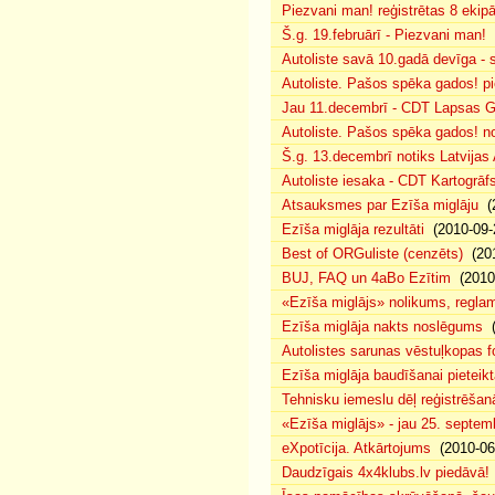
Piezvani man! reģistrētas 8 ekip
Š.g. 19.februārī - Piezvani man!
(
Autoliste savā 10.gadā devīga - s
Autoliste. Pašos spēka gados! pie
Jau 11.decembrī - CDT Lapsas Go
Autoliste. Pašos spēka gados! no
Š.g. 13.decembrī notiks Latvijas
Autoliste iesaka - CDT Kartogrāf
Atsauksmes par Ezīša miglāju
(2
Ezīša miglāja rezultāti
(2010-09-
Best of ORGuliste (cenzēts)
(201
BUJ, FAQ un 4aBo Ezītim
(2010-
«Ezīša miglājs» nolikums, regla
Ezīša miglāja nakts noslēgums
(
Autolistes sarunas vēstuļkopas f
Ezīša miglāja baudīšanai pieteikt
Tehnisku iemeslu dēļ reģistrēša
«Ezīša miglājs» - jau 25. septemb
eXpotīcija. Atkārtojums
(2010-06
Daudzīgais 4x4klubs.lv piedāvā!