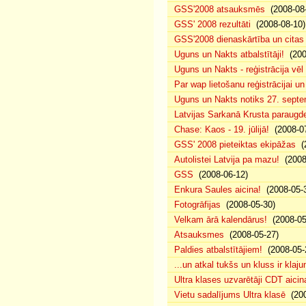
GSS'2008 atsauksmēs
(2008-08-
GSS' 2008 rezultāti
(2008-08-10)
GSS'2008 dienaskārtība un citas
Uguns un Nakts atbalstītāji!
(200
Uguns un Nakts - reģistrācija vē
Par wap lietošanu reģistrācijai u
Uguns un Nakts notiks 27. septe
Latvijas Sarkanā Krusta paraug
Chase: Kaos - 19. jūlijā!
(2008-07
GSS' 2008 pieteiktas ekipāžas
(2
Autolistei Latvija pa mazu!
(2008
GSS
(2008-06-12)
Enkura Saules aicina!
(2008-05-
Fotogrāfijas
(2008-05-30)
Velkam ārā kalendārus!
(2008-05
Atsauksmes
(2008-05-27)
Paldies atbalstītājiem!
(2008-05-
...un atkal tukšs un kluss ir klaj
Ultra klases uzvarētāji CDT aicin
Vietu sadalījums Ultra klasē
(200