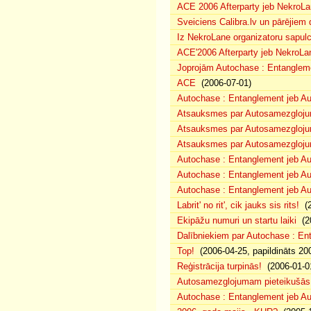
ACE 2006 Afterparty jeb NekroL
Sveiciens Calibra.lv un pārējiem 
Iz NekroLane organizatoru sapulc
ACE'2006 Afterparty jeb NekroLa
Joprojām Autochase : Entanglem
ACE
(2006-07-01)
Autochase : Entanglement jeb A
Atsauksmes par Autosamezglojum
Atsauksmes par Autosamezgloju
Atsauksmes par Autosamezgloju
Autochase : Entanglement jeb Au
Autochase : Entanglement jeb A
Autochase : Entanglement jeb Au
Labrit' no rit', cik jauks sis rits!
(2
Ekipāžu numuri un startu laiki
(20
Dalībniekiem par Autochase : E
Top!
(2006-04-25, papildināts 20
Reģistrācija turpinās!
(2006-01-0
Autosamezglojumam pieteikušās
Autochase : Entanglement jeb A