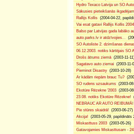
Hydro Texaco Latvija un SO Autoli
Sākusies pieteikšanās ikgadējam 
Rallijs Kollis
(2004-04-22, papildi
Vai esat gatavi Rallijs Kollis 200
Balso par Latvijas gada labāko au
auto.parks.lv ir atdzīvojies...
(200
SO Autoliste 2. dzimšanas dien
06.12.2003. notiks kārtējais SO 
Drošs ātrums ziemā
(2003-11-11
Sagatavo auto ziemai
(2003-11-0
Pieminot Disastry
(2003-10-28)
Ar kādām riepām brauc Tu?
(200
SO rudens uzsaukums
(2003-08-
Ekotūre Rēzekne '2003
(2003-08-
23.08. notiks Ekotūre Rēzekne!
(
NEBRAUC AR AUTO REIBUMĀ!
Pie stūres skaidrā!
(2003-06-27)
Akcija!
(2003-05-29, papildināts 
Miskasttuss 2003
(2003-05-26)
Gatavojamies Miskasttusam - 24