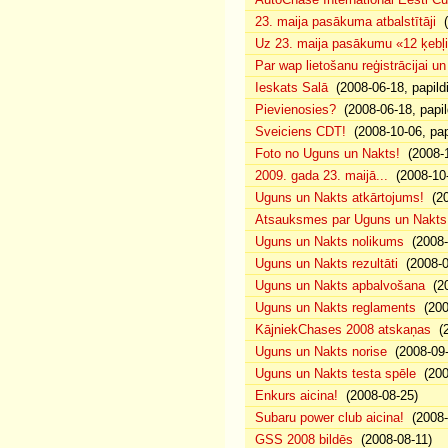
23. maija pasākuma atbalstītāji
(
Uz 23. maija pasākumu «12 ķebļi»
Par wap lietošanu reģistrācijai u
Ieskats Salā
(2008-06-18, papild
Pievienosies?
(2008-06-18, papil
Sveiciens CDT!
(2008-10-06, pap
Foto no Uguns un Nakts!
(2008-1
2009. gada 23. maijā...
(2008-10-
Uguns un Nakts atkārtojums!
(20
Atsauksmes par Uguns un Nakts
Uguns un Nakts nolikums
(2008-0
Uguns un Nakts rezultāti
(2008-0
Uguns un Nakts apbalvošana
(20
Uguns un Nakts reglaments
(200
KājniekChases 2008 atskaņas
(2
Uguns un Nakts norise
(2008-09-
Uguns un Nakts testa spēle
(200
Enkurs aicina!
(2008-08-25)
Subaru power club aicina!
(2008-
GSS 2008 bildēs
(2008-08-11)