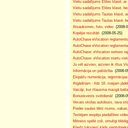
Vietu sadalījums Elites klasē, a
Vietu sadalījums Elites klasē, 
Vietu sadalījums Tautas klasē, 
Vietu sadalījums Tautas klasē, 
Atsauksmes, foto, video
(2008-0
Kopējie rezultāti
(2008-05-25)
AutoChase eVocation reglaments
AutoChase eVocation reglamenta 
AutoChase: eVocation norises ra
AutoChase: eVocation startu viet
Jo vēl aizvien, aizvien ik rītus 
Informācija un palīdzība
(2008-05
Ekipāžu numerācija, reģistrācijas 
Atgādinam - līdz 18. maijam jādek
Vaicāji, kur rītausma mazgā bal
Bonuskvests svētdienā!
(2008-0
Vecais skolas autobuss, tava s
Pieder saules lēkti mums, vakar
Testējam iespēju piedalīties vide
Mēness spēlē zoli, omulīgi blēd
Kliedz tuksnesī kāds vientuļniek