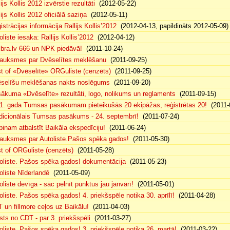
lijs Kollis 2012 izvērstie rezultāti
(2012-05-22)
lijs Kollis 2012 oficiālā saziņa
(2012-05-11)
istrācijas informācija Rallijs Kollis’2012
(2012-04-13, papildināts 2012-05-09)
oliste iesaka: Rallijs Kollis’2012
(2012-04-12)
ibra.lv 666 un NPK piedāvā!
(2011-10-24)
auksmes par Dvēselītes meklēšanu
(2011-09-25)
t of «Dvēselīte» ORGuliste (cenzēts)
(2011-09-25)
selīšu meklēšanas nakts noslēgums
(2011-09-20)
ākuma «Dvēselīte» rezultāti, logo, nolikums un reglaments
(2011-09-15)
1. gada Tumsas pasākumam pieteikušās 20 ekipāžas, reģistrētas 20!
(2011-
dicionālais Tumsas pasākums - 24. septembrī!
(2011-07-24)
pinam atbalstīt Baikāla ekspedīciju!
(2011-06-24)
auksmes par Autoliste.Pašos spēka gados!
(2011-05-30)
t of ORGuliste (cenzēts)
(2011-05-28)
oliste. Pašos spēka gados! dokumentācija
(2011-05-23)
oliste Nīderlandē
(2011-05-09)
oliste devīga - sāc pelnīt punktus jau janvārī!
(2011-05-01)
oliste. Pašos spēka gados! 4. priekšspēle notika 30. aprīlī!
(2011-04-28)
 un fillmore ceļos uz Baikālu!
(2011-04-03)
sts no CDT - par 3. priekšspēli
(2011-03-27)
oliste. Pašos spēka gados! 3. priekšspēle notika 26. martā!
(2011-03-22)