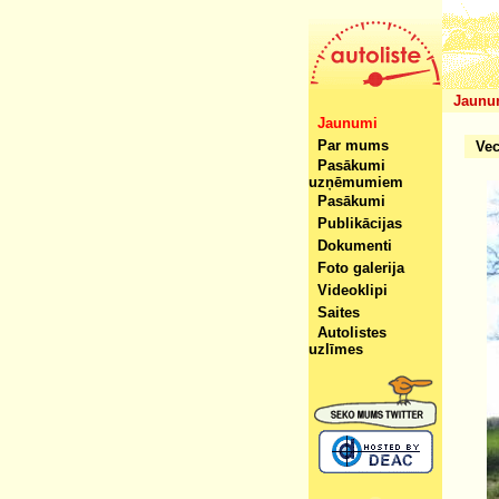
Jaunu
Jaunumi
Par mums
Vec
Pasākumi
uzņēmumiem
Pasākumi
Publikācijas
Dokumenti
Foto galerija
Videoklipi
Saites
Autolistes
uzlīmes