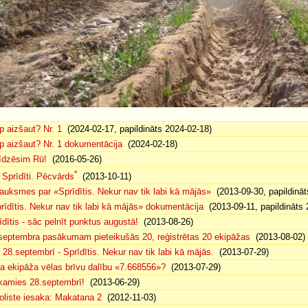
p aizšaut? Nr. 1
(2024-02-17, papildināts 2024-02-18)
p aizšaut? Nr. 1 dokumentācija
(2024-02-18)
īdzēsim Rū!
(2016-05-26)
*
 Sprīdīti. Pēcvārds
(2013-10-11)
auksmes par «Sprīdītis. Nekur nav tik labi kā mājās»
(2013-09-30, papildināt
rīdītis. Nekur nav tik labi kā mājās» dokumentācija
(2013-09-11, papildināts 
īdītis - sāc pelnīt punktus augustā!
(2013-08-26)
septembra pasākumam pieteikušās 20, reģistrētas 20 ekipāžas
(2013-08-02)
 28.septembrī - Sprīdītis. Nekur nav tik labi kā mājās.
(2013-07-29)
a ekipāža vēlas brīvu dalību «7.668556»?
(2013-07-29)
kamies 28.septembrī!
(2013-06-29)
oliste iesaka: Makatana 2
(2012-11-03)