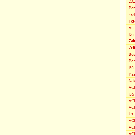
201
Par
4x4
Fot
Ats
Dom
Zel
Zel
Bes
Pas
Pēc
Pas
Nak
ACI
GSS
ACI
ACI
Uz 
ACI
ACI
ACI