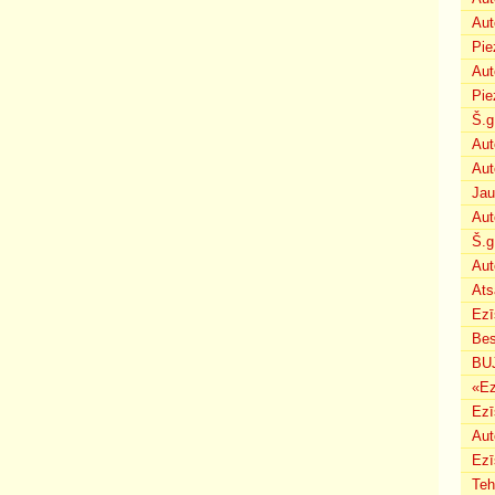
Aut
Pie
Aut
Pie
Š.g
Aut
Aut
Jau
Aut
Š.g
Aut
Ats
Ezī
Bes
BUJ
«Ez
Ezī
Aut
Ezī
Teh