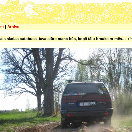
mi
|
Arhīvs
ais skolas autobuss, tava stūre mana būs, kopā tālu brauksim mēs…
(20