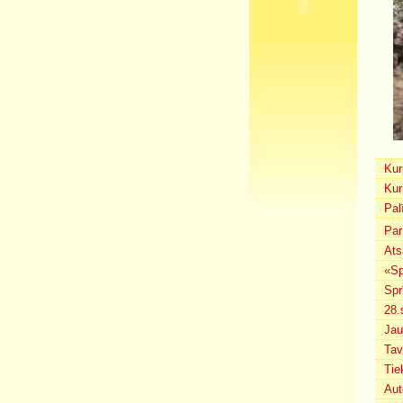
Kur
Kur
Pal
Par
Ats
«Sp
Spr
28.
Jau
Tav
Tie
Aut