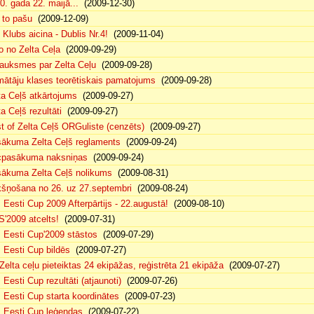
0. gada 22. maijā...
(2009-12-30)
 to pašu
(2009-12-09)
 Klubs aicina - Dublis Nr.4!
(2009-11-04)
o no Zelta Ceļa
(2009-09-29)
auksmes par Zelta Ceļu
(2009-09-28)
ātāju klases teorētiskais pamatojums
(2009-09-28)
ta Ceļš atkārtojums
(2009-09-27)
ta Ceļš rezultāti
(2009-09-27)
t of Zelta Ceļš ORGuliste (cenzēts)
(2009-09-27)
ākuma Zelta Ceļš reglaments
(2009-09-24)
pasākuma naksniņas
(2009-09-24)
ākuma Zelta Ceļš nolikums
(2009-08-31)
šņošana no 26. uz 27.septembri
(2009-08-24)
 Eesti Cup 2009 Afterpārtijs - 22.augustā!
(2009-08-10)
'2009 atcelts!
(2009-07-31)
 Eesti Cup'2009 stāstos
(2009-07-29)
 Eesti Cup bildēs
(2009-07-27)
Zelta ceļu pieteiktas 24 ekipāžas, reģistrēta 21 ekipāža
(2009-07-27)
 Eesti Cup rezultāti (atjaunoti)
(2009-07-26)
 Eesti Cup starta koordinātes
(2009-07-23)
 Eesti Cup leģendas
(2009-07-22)