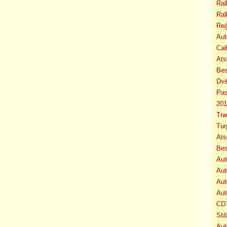
Ral
Ral
Reģ
Aut
Cal
Ats
Bes
Dvē
Pas
201
Tra
Tur
Ats
Bes
Aut
Aut
Aut
Aut
CDT
Stā
Aut