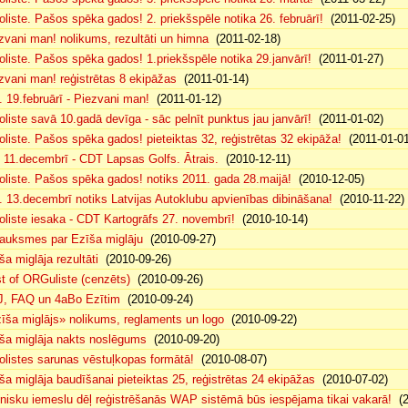
oliste. Pašos spēka gados! 2. priekšspēle notika 26. februārī!
(2011-02-25)
zvani man! nolikums, rezultāti un himna
(2011-02-18)
oliste. Pašos spēka gados! 1.priekšspēle notika 29.janvārī!
(2011-01-27)
zvani man! reģistrētas 8 ekipāžas
(2011-01-14)
. 19.februārī - Piezvani man!
(2011-01-12)
oliste savā 10.gadā devīga - sāc pelnīt punktus jau janvārī!
(2011-01-02)
oliste. Pašos spēka gados! pieteiktas 32, reģistrētas 32 ekipāža!
(2011-01-01
 11.decembrī - CDT Lapsas Golfs. Ātrais.
(2010-12-11)
oliste. Pašos spēka gados! notiks 2011. gada 28.maijā!
(2010-12-05)
. 13.decembrī notiks Latvijas Autoklubu apvienības dibināšana!
(2010-11-22)
oliste iesaka - CDT Kartogrāfs 27. novembrī!
(2010-10-14)
auksmes par Ezīša miglāju
(2010-09-27)
ša miglāja rezultāti
(2010-09-26)
t of ORGuliste (cenzēts)
(2010-09-26)
, FAQ un 4aBo Ezītim
(2010-09-24)
īša miglājs» nolikums, reglaments un logo
(2010-09-22)
ša miglāja nakts noslēgums
(2010-09-20)
olistes sarunas vēstuļkopas formātā!
(2010-08-07)
ša miglāja baudīšanai pieteiktas 25, reģistrētas 24 ekipāžas
(2010-07-02)
nisku iemeslu dēļ reģistrēšanās WAP sistēmā būs iespējama tikai vakarā!
(2