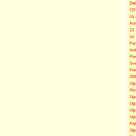
Dal
CDT
Uz 
Aut
23.
Uz 
Par
Ies
Pie
Sve
Fot
200
Ugu
Ats
Ugu
Ugu
Ugu
Ugu
Kāj
Ugu