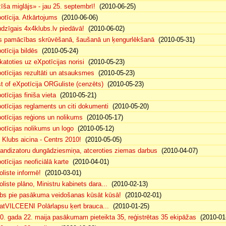
īša miglājs» - jau 25. septembrī!
(2010-06-25)
otīcija. Atkārtojums
(2010-06-06)
dzīgais 4x4klubs.lv piedāvā!
(2010-06-02)
s pamācības skrūvēšanā, šaušanā un ķengurlēkšanā
(2010-05-31)
otīcija bildēs
(2010-05-24)
katoties uz eXpotīcijas norisi
(2010-05-23)
otīcijas rezultāti un atsauksmes
(2010-05-23)
t of eXpotīcija ORGuliste (cenzēts)
(2010-05-23)
otīcijas finiša vieta
(2010-05-21)
otīcijas reglaments un citi dokumenti
(2010-05-20)
otīcijas reģions un nolikums
(2010-05-17)
otīcijas nolikums un logo
(2010-05-12)
 Klubs aicina - Centrs 2010!
(2010-05-05)
andizatoru dungādziesmiņa, atceroties ziemas darbus
(2010-04-07)
otīcijas neoficiālā karte
(2010-04-01)
oliste informē!
(2010-03-01)
oliste plāno, Ministru kabinets dara...
(2010-02-13)
bs pie pasākuma veidošanas kūsāt kūsā!
(2010-02-01)
atVILCEENI Polārlapsu ķert brauca...
(2010-01-25)
0. gada 22. maija pasākumam pieteikta 35, reģistrētas 35 ekipāžas
(2010-01