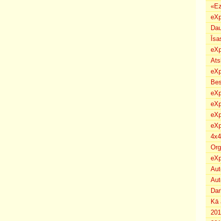
«Ez
eXp
Dau
Īsa
eXp
Ats
eXp
Bes
eXp
eXp
eXp
eXp
4x4
Org
eXp
Aut
Aut
Dar
Kā 
201