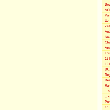
Bes
ACI
Par
Uz 
Zel
Aut
Nak
Cha
Ats
Fot
12 
12 
BU
Reg
Bes
Raj
.. 
.. k
Par
GSS