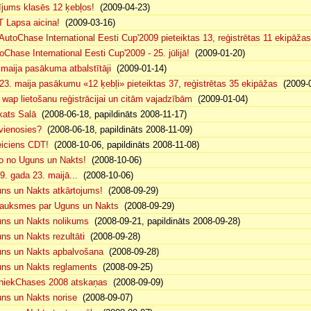
ījums klasēs 12 ķebļos!
(2009-04-23)
 Lapsa aicina!
(2009-03-16)
AutoChase International Eesti Cup'2009 pieteiktas 13, reģistrētas 11 ekipāžas
oChase International Eesti Cup'2009 - 25. jūlijā!
(2009-01-20)
 maija pasākuma atbalstītāji
(2009-01-14)
23. maija pasākumu «12 ķebļi» pieteiktas 37, reģistrētas 35 ekipāžas
(2009-0
 wap lietošanu reģistrācijai un citām vajadzībām
(2009-01-04)
kats Salā
(2008-06-18, papildināts 2008-11-17)
vienosies?
(2008-06-18, papildināts 2008-11-09)
iciens CDT!
(2008-10-06, papildināts 2008-11-08)
o no Uguns un Nakts!
(2008-10-06)
9. gada 23. maijā...
(2008-10-06)
ns un Nakts atkārtojums!
(2008-09-29)
auksmes par Uguns un Nakts
(2008-09-29)
ns un Nakts nolikums
(2008-09-21, papildināts 2008-09-28)
ns un Nakts rezultāti
(2008-09-28)
ns un Nakts apbalvošana
(2008-09-28)
ns un Nakts reglaments
(2008-09-25)
niekChases 2008 atskaņas
(2008-09-09)
ns un Nakts norise
(2008-09-07)