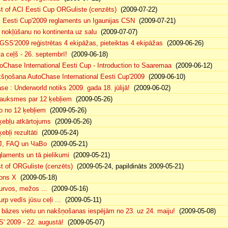
t of ACI Eesti Cup ORGuliste (cenzēts)
(2009-07-22)
 Eesti Cup'2009 reglaments un Igaunijas CSN
(2009-07-21)
 nokļūšanu no kontinenta uz salu
(2009-07-07)
GSS'2009 reģistrētas 4 ekipāžas, pieteiktas 4 ekipāžas
(2009-06-26)
ta ceļš - 26. septembrī!
(2009-06-18)
oChase International Eesti Cup - Introduction to Saaremaa
(2009-06-12)
šņošana AutoChase International Eesti Cup'2009
(2009-06-10)
se : Underworld notiks 2009. gada 18. jūlijā!
(2009-06-02)
auksmes par 12 ķebļiem
(2009-05-26)
o no 12 ķebļiem
(2009-05-26)
ķebļu atkārtojums
(2009-05-26)
ķebļi rezultāti
(2009-05-24)
J, FAQ un ЧаВо
(2009-05-21)
laments un tā pielikumi
(2009-05-21)
t of ORGuliste (cenzēts)
(2009-05-24, papildināts 2009-05-21)
ons X
(2009-05-18)
purvos, mežos ...
(2009-05-16)
urp vedīs jūsu ceļi ...
(2009-05-11)
 bāzes vietu un nakšņošanas iespējām no 23. uz 24. maiju!
(2009-05-08)
' 2009 - 22. augustā!
(2009-05-07)