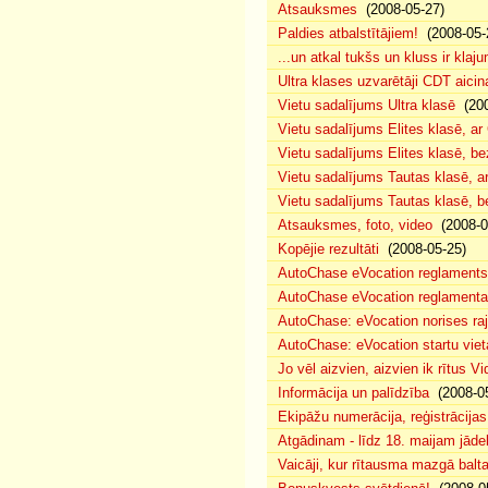
Atsauksmes
(2008-05-27)
Paldies atbalstītājiem!
(2008-05-
...un atkal tukšs un kluss ir klaj
Ultra klases uzvarētāji CDT aicin
Vietu sadalījums Ultra klasē
(200
Vietu sadalījums Elites klasē, a
Vietu sadalījums Elites klasē, 
Vietu sadalījums Tautas klasē, 
Vietu sadalījums Tautas klasē, 
Atsauksmes, foto, video
(2008-0
Kopējie rezultāti
(2008-05-25)
AutoChase eVocation reglaments
AutoChase eVocation reglamenta 
AutoChase: eVocation norises ra
AutoChase: eVocation startu viet
Jo vēl aizvien, aizvien ik rītus 
Informācija un palīdzība
(2008-05
Ekipāžu numerācija, reģistrācijas 
Atgādinam - līdz 18. maijam jādek
Vaicāji, kur rītausma mazgā bal