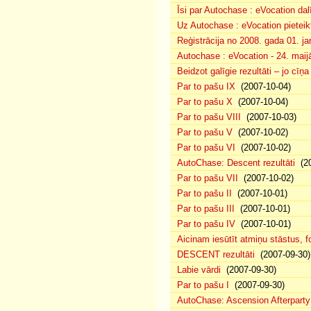
Īsi par Autochase : eVocation da
Uz Autochase : eVocation pieteik
Reģistrācija no 2008. gada 01. ja
Autochase : eVocation - 24. maij
Beidzot galīgie rezultāti – jo cīņ
Par to pašu IX
(2007-10-04)
Par to pašu X
(2007-10-04)
Par to pašu VIII
(2007-10-03)
Par to pašu V
(2007-10-02)
Par to pašu VI
(2007-10-02)
AutoChase: Descent rezultāti
(20
Par to pašu VII
(2007-10-02)
Par to pašu II
(2007-10-01)
Par to pašu III
(2007-10-01)
Par to pašu IV
(2007-10-01)
Aicinam iesūtīt atmiņu stāstus, fo
DESCENT rezultāti
(2007-09-30)
Labie vārdi
(2007-09-30)
Par to pašu I
(2007-09-30)
AutoChase: Ascension Afterparty