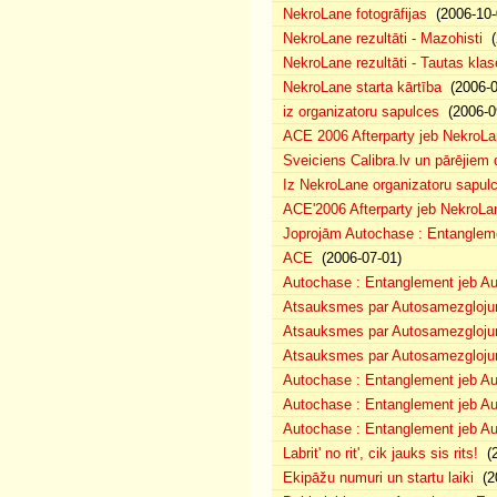
NekroLane fotogrāfijas
(2006-10-
NekroLane rezultāti - Mazohisti
(
NekroLane rezultāti - Tautas klas
NekroLane starta kārtība
(2006-0
iz organizatoru sapulces
(2006-0
ACE 2006 Afterparty jeb NekroL
Sveiciens Calibra.lv un pārējiem 
Iz NekroLane organizatoru sapulc
ACE'2006 Afterparty jeb NekroLa
Joprojām Autochase : Entanglem
ACE
(2006-07-01)
Autochase : Entanglement jeb A
Atsauksmes par Autosamezglojum
Atsauksmes par Autosamezgloju
Atsauksmes par Autosamezgloju
Autochase : Entanglement jeb Au
Autochase : Entanglement jeb A
Autochase : Entanglement jeb Au
Labrit' no rit', cik jauks sis rits!
(2
Ekipāžu numuri un startu laiki
(20