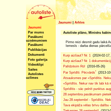
Jaunumi
|
Arhīvs
Jaunumi
Par mums
Autoliste plāno, Ministru kabine
Pasākumi
uzņēmumiem
Pirmo reizi desmit gadu laikā 
Pasākumi
Iemesls - darba dienas pārcelš
Publikācijas
Dokumenti
Kurp aizšaut? Nr. 1
(2024-02-17, 
Foto galerija
Kurp aizšaut? Nr. 1 dokumentācij
Videoklipi
Palīdzēsim Rū!
(2016-05-26)
Saites
*
Par Sprīdīti. Pēcvārds
(2013-10-
Autolistes
uzlīmes
Atsauksmes par «Sprīdītis. Nekur
«Sprīdītis. Nekur nav tik labi k
Sprīdītis - sāc pelnīt punktus au
28.septembra pasākumam pieteiku
Jau 28.septembrī - Sprīdītis. Nek
Tava ekipāža vēlas brīvu dalību
Tiekamies 28.septembrī!
(2013-0