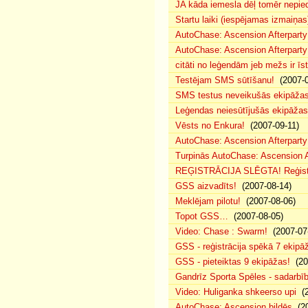
JA kāda iemesla dēļ tomēr nepied
Startu laiki (iespējamas izmaiņas
AutoChase: Ascension Afterparty
AutoChase: Ascension Afterparty
citāti no leģendām jeb mežs ir īst
Testējam SMS sūtīšanu!
(2007-0
SMS testus neveikušās ekipāža
Leģendas neiesūtījušās ekipāžas
Vēsts no Enkura!
(2007-09-11)
AutoChase: Ascension Afterparty 
Turpinās AutoChase: Ascension Af
REĢISTRĀCIJA SLĒGTA! Reģistr
GSS aizvadīts!
(2007-08-14)
Meklējam pilotu!
(2007-08-06)
Topot GSS…
(2007-08-05)
Video: Chase : Swarm!
(2007-07
GSS - reģistrācija spēkā 7 ekipā
GSS - pieteiktas 9 ekipāžas!
(20
Gandrīz Sporta Spēles - sadarbīb
Video: Huliganka shkeerso upi
(2
AutoChase: Ascension bildēs
(20