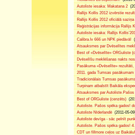
Autoliste iesaka: Makatana 2
(20
Rallijs Kollis 2012 izvērstie rezult
Rallijs Kollis 2012 oficiālā saziņa
Reģistrācijas informācija Rallijs K
Autoliste iesaka: Rallijs Kollis’20
Calibra.lv 666 un NPK piedāvā!
(
Atsauksmes par Dvēselītes mek
Best of «Dvēselīte» ORGuliste (
Dvēselīšu meklēšanas nakts no
Pasākuma «Dvēselīte» rezultāti,
2011. gada Tumsas pasākumam pi
Tradicionālais Tumsas pasākums 
Turpinam atbalstīt Baikāla eksped
Atsauksmes par Autoliste.Pašos
Best of ORGuliste (cenzēts)
(201
Autoliste. Pašos spēka gados! d
Autoliste Nīderlandē
(2011-05-09
Autoliste devīga - sāc pelnīt punk
Autoliste. Pašos spēka gados! 4. 
CDT un fillmore ceļos uz Baikālu