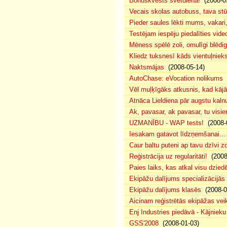
Bonuskvests svētdienā!
(2008-0
Vecais skolas autobuss, tava s
Pieder saules lēkti mums, vakar
Testējam iespēju piedalīties vide
Mēness spēlē zoli, omulīgi blēd
Kliedz tuksnesī kāds vientuļniek
Naktsmājas
(2008-05-14)
AutoChase: eVocation nolikums
(
Vēl muļķīgāks atkusnis, kad kā
Atnāca Lieldiena pār augstu kalnu
Ak, pavasar, ak pavasar, tu visie
UZMANĪBU - WAP tests!
(2008-
Iesakam gatavot līdzņemšanai...
Caur baltu puteni ap tavu dzīvi 
Reģistrācija uz regularitāti!
(2008
Paies laiks, kas atkal visu dzie
Ekipāžu dalījums specializācijās
Ekipāžu dalījums klasēs
(2008-0
Aicinam reģistrētās ekipāžas vei
Enj Industries piedāvā - Kājniek
GSS'2008
(2008-01-03)