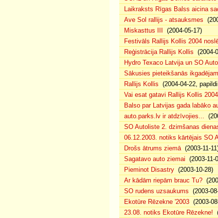
Laikraksts Rīgas Balss aicina sa
Ave Sol rallijs - atsauksmes
(200
Miskasttus III
(2004-05-17)
Festivāls Rallijs Kollis 2004 nosl
Reģistrācija Rallijs Kollis
(2004-04
Hydro Texaco Latvija un SO Autoli
Sākusies pieteikšanās ikgadējam 
Rallijs Kollis
(2004-04-22, papildi
Vai esat gatavi Rallijs Kollis 200
Balso par Latvijas gada labāko au
auto.parks.lv ir atdzīvojies...
(200
SO Autoliste 2. dzimšanas dien
06.12.2003. notiks kārtējais SO 
Drošs ātrums ziemā
(2003-11-11
Sagatavo auto ziemai
(2003-11-0
Pieminot Disastry
(2003-10-28)
Ar kādām riepām brauc Tu?
(200
SO rudens uzsaukums
(2003-08-
Ekotūre Rēzekne '2003
(2003-08-
23.08. notiks Ekotūre Rēzekne!
(