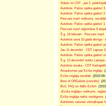
Stāsts no CDT - par 3. priekšspēl
Autoliste. Pašos spēka gados! 3.
Autoliste. Pašos spēka gados! 2. 
Piezvani man! nolikums, rezultāt
Autoliste. Pašos spēka gados! 1.
Piezvani man! reģistrētas 8 ekip
Š.g. 19.februārī - Piezvani man!
(
Autoliste savā 10.gadā devīga - s
Autoliste. Pašos spēka gados! pie
Jau 11.decembrī - CDT Lapsas Go
Autoliste. Pašos spēka gados! no
Š.g. 13.decembrī notiks Latvijas
Autoliste iesaka - CDT Kartogrāf
Atsauksmes par Ezīša miglāju
(2
Ezīša miglāja rezultāti
(2010-09-
Best of ORGuliste (cenzēts)
(201
BUJ, FAQ un 4aBo Ezītim
(2010-
«Ezīša miglājs» nolikums, regla
Ezīša miglāja nakts noslēgums
(
Autolistes sarunas vēstuļkopas f