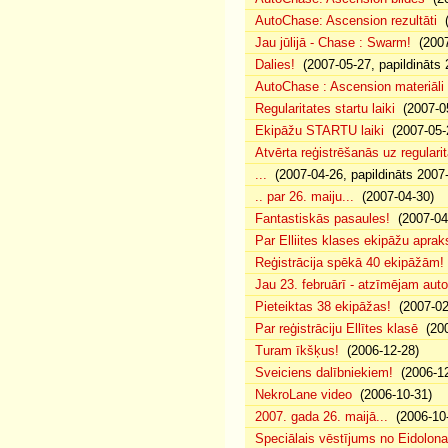
AutoChase: Ascension rezultāti
(
Jau jūlijā - Chase : Swarm!
(2007
Dalies!
(2007-05-27, papildināts 
AutoChase : Ascension materiāli
Regularitates startu laiki
(2007-05
Ekipāžu STARTU laiki
(2007-05-
Atvērta reģistrēšanās uz regularit
...
(2007-04-26, papildināts 2007
.. par 26. maiju...
(2007-04-30)
Fantastiskās pasaules!
(2007-04
Par Elliites klases ekipāžu aprak
Reģistrācija spēkā 40 ekipāžām!
Jau 23. februārī - atzīmējam aut
Pieteiktas 38 ekipāžas!
(2007-02
Par reģistrāciju Ellītes klasē
(200
Turam īkšķus!
(2006-12-28)
Sveiciens dalībniekiem!
(2006-12
NekroLane video
(2006-10-31)
2007. gada 26. maijā...
(2006-10-
Speciālais vēstījums no Eidolona