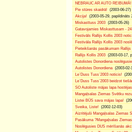
NEBRAUC AR AUTO REIBUMĀ!
Pie stūres skaidrā!
(2003-06-27)
Akcija!
(2003-05-29, papildināts 
Miskasttuss 2003
(2003-05-26)
Gatavojamies Miskasttusam - 24
Festivāls Rallijs Kollis 2003 notic
Festivāla Rallijs Kollis 2003 nos
Pieteikšanās pasākumam Rallijs 
Rallijs Kollis 2003
(2003-03-17, p
Autolistes Donordiena noslēgusi
Autolistes Donordiena
(2003-02-
Le`Duss Tuss`2003 noticis!
(2003
Le`Duss Tuss`2003 beidzot tiešām
SO Autoliste mājas lapa hostēj
Mangaļsalas Ziemas Svētku rezul
Listei BŪS sava mājas lapa!
(200
Sveika, Liste!
(2002-12-03)
Aizritējuši Mangaļsalas Ziemas S
Pasākuma ?Mangaļsalas Ziemas S
Noslēgusies DUS mērīšanās akci