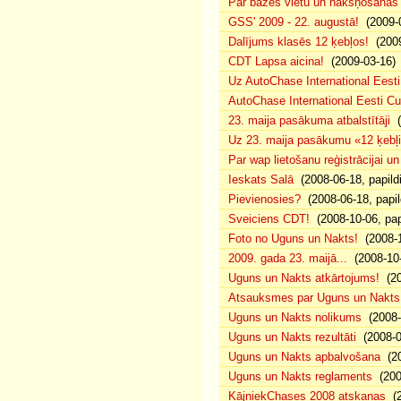
Par bāzes vietu un nakšņošanas 
GSS' 2009 - 22. augustā!
(2009-0
Dalījums klasēs 12 ķebļos!
(2009
CDT Lapsa aicina!
(2009-03-16)
Uz AutoChase International Eesti
AutoChase International Eesti Cup'
23. maija pasākuma atbalstītāji
(
Uz 23. maija pasākumu «12 ķebļi»
Par wap lietošanu reģistrācijai u
Ieskats Salā
(2008-06-18, papild
Pievienosies?
(2008-06-18, papil
Sveiciens CDT!
(2008-10-06, pap
Foto no Uguns un Nakts!
(2008-1
2009. gada 23. maijā...
(2008-10-
Uguns un Nakts atkārtojums!
(20
Atsauksmes par Uguns un Nakts
Uguns un Nakts nolikums
(2008-0
Uguns un Nakts rezultāti
(2008-0
Uguns un Nakts apbalvošana
(20
Uguns un Nakts reglaments
(200
KājniekChases 2008 atskaņas
(2