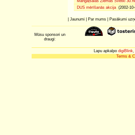
Mangaļsalas Ziemas Svētki 30.n
DUS mērīšanās akcija
(2002-10-
|
Jaunumi
|
Par mums
|
Pasākumi uz
Mūsu sponsori un
draugi:
Lapu apkalpo
digiBlink
,
Terms & C