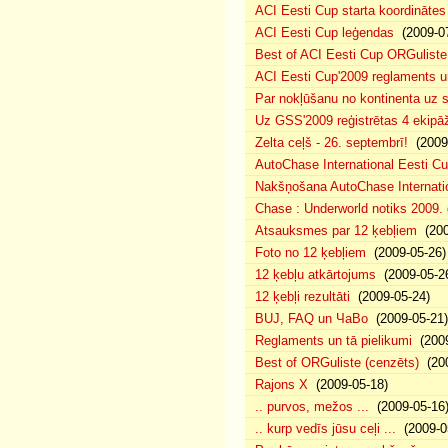
ACI Eesti Cup starta koordinātes
ACI Eesti Cup leģendas
(2009-07
Best of ACI Eesti Cup ORGuliste
ACI Eesti Cup'2009 reglaments u
Par nokļūšanu no kontinenta uz s
Uz GSS'2009 reģistrētas 4 ekipāž
Zelta ceļš - 26. septembrī!
(2009-
AutoChase International Eesti Cu
Nakšņošana AutoChase Internatio
Chase : Underworld notiks 2009. g
Atsauksmes par 12 ķebļiem
(200
Foto no 12 ķebļiem
(2009-05-26)
12 ķebļu atkārtojums
(2009-05-2
12 ķebļi rezultāti
(2009-05-24)
BUJ, FAQ un ЧаВо
(2009-05-21)
Reglaments un tā pielikumi
(2009
Best of ORGuliste (cenzēts)
(200
Rajons X
(2009-05-18)
.. purvos, mežos ...
(2009-05-16
.. kurp vedīs jūsu ceļi ...
(2009-0