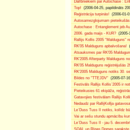
Dalībniekiem par Autochase : E
Top!
(2006-04-25, papildināts 20
Reģistrācija turpinās!
(2006-01-0
Autosamezglojumam pieteikušās
Autochase : Entanglement jeb A
2006. gada maijs - KUR?
(2005-1
Rallijs Kollis 2005 "Malduguns" re
RK'05 Malduguns apbalvošana!
(
Atsauksmes par RK'05 Maldugu
RK'2005 Afterparty Malduguns n
RK'05 Malduguns reģistrējušās 2
RK'2005 Malduguns notiks 30. se
Bildes no "TTEJDV"
(2005-07-16
Festivāls Rallijs Kollis`2005 ir not
Pieteikusies 61 ekipāža, reģistrāc
Gatavojies festivālam Rallijs Koll
Nedaudz par RallijKollja gatavos
Le`Duss Tuss II notiks, kolīdz b
Vai ar sešu stundu apmācību kur
Le`Duss Tuss II - jau 5. decembr
SOAL un Rīgas Domes sarakste pa