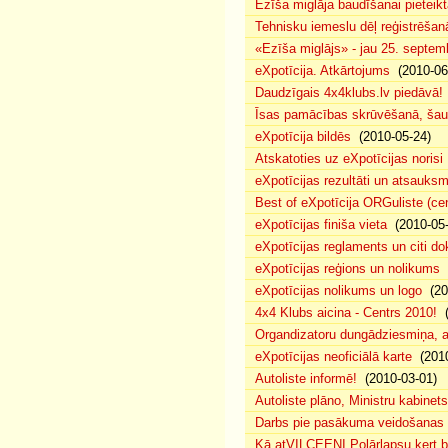
Ezīša miglāja baudīšanai pieteikt
Tehnisku iemeslu dēļ reģistrēša
«Ezīša miglājs» - jau 25. septemb
eXpotīcija. Atkārtojums
(2010-06
Daudzīgais 4x4klubs.lv piedāvā!
Īsas pamācības skrūvēšanā, šau
eXpotīcija bildēs
(2010-05-24)
Atskatoties uz eXpotīcijas norisi
eXpotīcijas rezultāti un atsauks
Best of eXpotīcija ORGuliste (ce
eXpotīcijas finiša vieta
(2010-05-
eXpotīcijas reglaments un citi d
eXpotīcijas reģions un nolikums
(
eXpotīcijas nolikums un logo
(20
4x4 Klubs aicina - Centrs 2010!
(
Organdizatoru dungādziesmiņa, a
eXpotīcijas neoficiālā karte
(2010
Autoliste informē!
(2010-03-01)
Autoliste plāno, Ministru kabinets
Darbs pie pasākuma veidošanas 
Kā atVILCEENI Polārlapsu ķert b