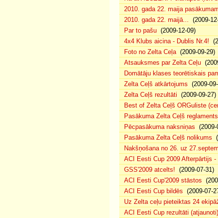
2010. gada 22. maija pasākumam p
2010. gada 22. maijā...
(2009-12-
Par to pašu
(2009-12-09)
4x4 Klubs aicina - Dublis Nr.4!
(2
Foto no Zelta Ceļa
(2009-09-29)
Atsauksmes par Zelta Ceļu
(2009
Domātāju klases teorētiskais p
Zelta Ceļš atkārtojums
(2009-09-
Zelta Ceļš rezultāti
(2009-09-27)
Best of Zelta Ceļš ORGuliste (ce
Pasākuma Zelta Ceļš reglaments
Pēcpasākuma naksniņas
(2009-0
Pasākuma Zelta Ceļš nolikums
(
Nakšņošana no 26. uz 27.septem
ACI Eesti Cup 2009 Afterpārtijs -
GSS'2009 atcelts!
(2009-07-31)
ACI Eesti Cup'2009 stāstos
(200
ACI Eesti Cup bildēs
(2009-07-2
Uz Zelta ceļu pieteiktas 24 ekipā
ACI Eesti Cup rezultāti (atjaunoti