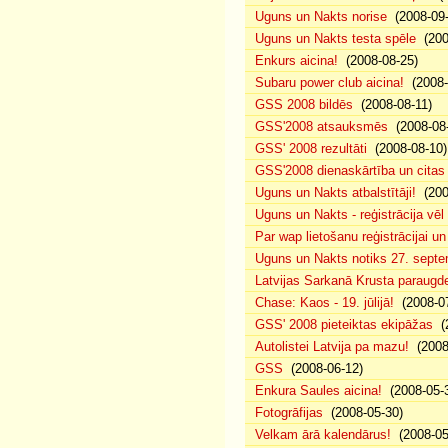
Uguns un Nakts norise
(2008-09-
Uguns un Nakts testa spēle
(200
Enkurs aicina!
(2008-08-25)
Subaru power club aicina!
(2008-
GSS 2008 bildēs
(2008-08-11)
GSS'2008 atsauksmēs
(2008-08-
GSS' 2008 rezultāti
(2008-08-10)
GSS'2008 dienaskārtība un citas
Uguns un Nakts atbalstītāji!
(200
Uguns un Nakts - reģistrācija vē
Par wap lietošanu reģistrācijai u
Uguns un Nakts notiks 27. septe
Latvijas Sarkanā Krusta paraug
Chase: Kaos - 19. jūlijā!
(2008-07
GSS' 2008 pieteiktas ekipāžas
(2
Autolistei Latvija pa mazu!
(2008
GSS
(2008-06-12)
Enkura Saules aicina!
(2008-05-
Fotogrāfijas
(2008-05-30)
Velkam ārā kalendārus!
(2008-05