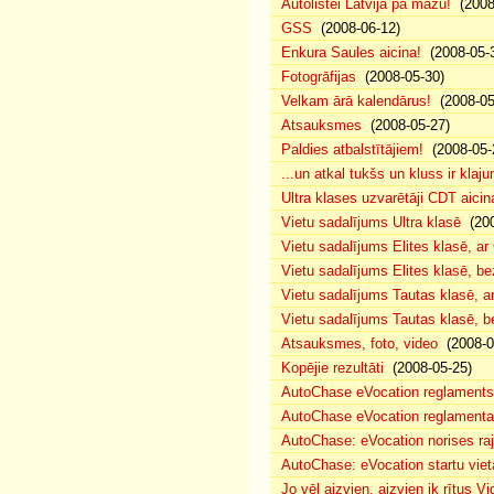
Autolistei Latvija pa mazu!
(2008
GSS
(2008-06-12)
Enkura Saules aicina!
(2008-05-
Fotogrāfijas
(2008-05-30)
Velkam ārā kalendārus!
(2008-05
Atsauksmes
(2008-05-27)
Paldies atbalstītājiem!
(2008-05-
...un atkal tukšs un kluss ir klaj
Ultra klases uzvarētāji CDT aicin
Vietu sadalījums Ultra klasē
(200
Vietu sadalījums Elites klasē, a
Vietu sadalījums Elites klasē, 
Vietu sadalījums Tautas klasē, 
Vietu sadalījums Tautas klasē, 
Atsauksmes, foto, video
(2008-0
Kopējie rezultāti
(2008-05-25)
AutoChase eVocation reglaments
AutoChase eVocation reglamenta 
AutoChase: eVocation norises ra
AutoChase: eVocation startu viet
Jo vēl aizvien, aizvien ik rītus 