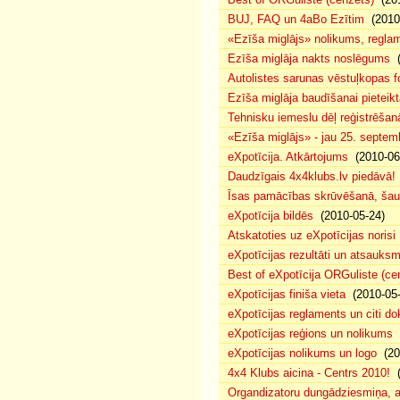
BUJ, FAQ un 4aBo Ezītim
(2010-
«Ezīša miglājs» nolikums, regla
Ezīša miglāja nakts noslēgums
(
Autolistes sarunas vēstuļkopas f
Ezīša miglāja baudīšanai pieteikt
Tehnisku iemeslu dēļ reģistrēša
«Ezīša miglājs» - jau 25. septemb
eXpotīcija. Atkārtojums
(2010-06
Daudzīgais 4x4klubs.lv piedāvā!
Īsas pamācības skrūvēšanā, šau
eXpotīcija bildēs
(2010-05-24)
Atskatoties uz eXpotīcijas norisi
eXpotīcijas rezultāti un atsauks
Best of eXpotīcija ORGuliste (ce
eXpotīcijas finiša vieta
(2010-05-
eXpotīcijas reglaments un citi d
eXpotīcijas reģions un nolikums
(
eXpotīcijas nolikums un logo
(20
4x4 Klubs aicina - Centrs 2010!
(
Organdizatoru dungādziesmiņa, a