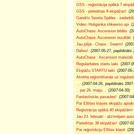
GSS - reģistrācija spēkā 7 ekipā
GSS - pieteiktas 9 ekipāžas!
(20
Gandrīz Sporta Spēles - sadarbīb
Video: Huliganka shkeerso upi
(2
AutoChase: Ascension bildēs
(20
AutoChase: Ascension rezultāti
(
Jau jūlijā - Chase : Swarm!
(2007
Dalies!
(2007-05-27, papildināts 
AutoChase : Ascension materiāli
Regularitates startu laiki
(2007-05
Ekipāžu STARTU laiki
(2007-05-
Atvērta reģistrēšanās uz regularit
...
(2007-04-26, papildināts 2007
.. par 26. maiju...
(2007-04-30)
Fantastiskās pasaules!
(2007-04
Par Elliites klases ekipāžu aprak
Reģistrācija spēkā 40 ekipāžām!
Jau 23. februārī - atzīmējam aut
Pieteiktas 38 ekipāžas!
(2007-02
Par reģistrāciju Ellītes klasē
(200