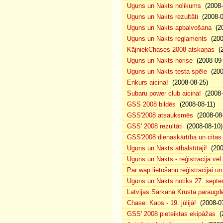
Uguns un Nakts nolikums
(2008-0
Uguns un Nakts rezultāti
(2008-0
Uguns un Nakts apbalvošana
(20
Uguns un Nakts reglaments
(200
KājniekChases 2008 atskaņas
(2
Uguns un Nakts norise
(2008-09-
Uguns un Nakts testa spēle
(200
Enkurs aicina!
(2008-08-25)
Subaru power club aicina!
(2008-
GSS 2008 bildēs
(2008-08-11)
GSS'2008 atsauksmēs
(2008-08-
GSS' 2008 rezultāti
(2008-08-10)
GSS'2008 dienaskārtība un citas
Uguns un Nakts atbalstītāji!
(200
Uguns un Nakts - reģistrācija vē
Par wap lietošanu reģistrācijai u
Uguns un Nakts notiks 27. septe
Latvijas Sarkanā Krusta paraug
Chase: Kaos - 19. jūlijā!
(2008-07
GSS' 2008 pieteiktas ekipāžas
(2