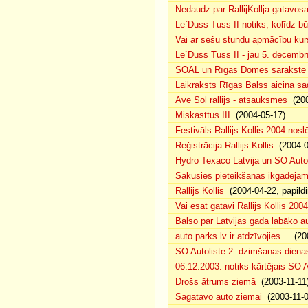
Nedaudz par RallijKollja gatavos
Le`Duss Tuss II notiks, kolīdz b
Vai ar sešu stundu apmācību kur
Le`Duss Tuss II - jau 5. decembr
SOAL un Rīgas Domes sarakste pa
Laikraksts Rīgas Balss aicina sa
Ave Sol rallijs - atsauksmes
(200
Miskasttus III
(2004-05-17)
Festivāls Rallijs Kollis 2004 nosl
Reģistrācija Rallijs Kollis
(2004-04
Hydro Texaco Latvija un SO Autoli
Sākusies pieteikšanās ikgadējam 
Rallijs Kollis
(2004-04-22, papildi
Vai esat gatavi Rallijs Kollis 200
Balso par Latvijas gada labāko au
auto.parks.lv ir atdzīvojies...
(200
SO Autoliste 2. dzimšanas dien
06.12.2003. notiks kārtējais SO 
Drošs ātrums ziemā
(2003-11-11
Sagatavo auto ziemai
(2003-11-0