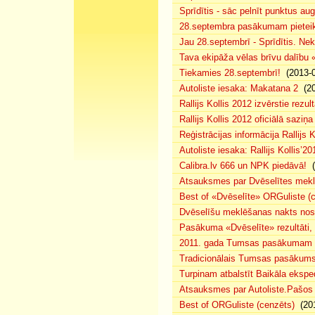
Sprīdītis - sāc pelnīt punktus au
28.septembra pasākumam pieteiku
Jau 28.septembrī - Sprīdītis. Nek
Tava ekipāža vēlas brīvu dalību
Tiekamies 28.septembrī!
(2013-0
Autoliste iesaka: Makatana 2
(20
Rallijs Kollis 2012 izvērstie rezult
Rallijs Kollis 2012 oficiālā saziņa
Reģistrācijas informācija Rallijs K
Autoliste iesaka: Rallijs Kollis’20
Calibra.lv 666 un NPK piedāvā!
(
Atsauksmes par Dvēselītes mek
Best of «Dvēselīte» ORGuliste (
Dvēselīšu meklēšanas nakts no
Pasākuma «Dvēselīte» rezultāti,
2011. gada Tumsas pasākumam pi
Tradicionālais Tumsas pasākums 
Turpinam atbalstīt Baikāla eksped
Atsauksmes par Autoliste.Pašos
Best of ORGuliste (cenzēts)
(201