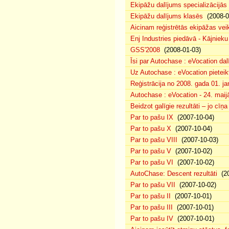
Ekipāžu dalījums specializācijās
Ekipāžu dalījums klasēs
(2008-0
Aicinam reģistrētās ekipāžas vei
Enj Industries piedāvā - Kājniek
GSS'2008
(2008-01-03)
Īsi par Autochase : eVocation da
Uz Autochase : eVocation pieteik
Reģistrācija no 2008. gada 01. ja
Autochase : eVocation - 24. maij
Beidzot galīgie rezultāti – jo cīņ
Par to pašu IX
(2007-10-04)
Par to pašu X
(2007-10-04)
Par to pašu VIII
(2007-10-03)
Par to pašu V
(2007-10-02)
Par to pašu VI
(2007-10-02)
AutoChase: Descent rezultāti
(20
Par to pašu VII
(2007-10-02)
Par to pašu II
(2007-10-01)
Par to pašu III
(2007-10-01)
Par to pašu IV
(2007-10-01)