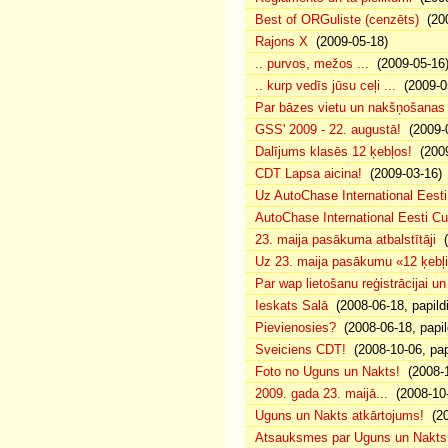
Best of ORGuliste (cenzēts)
(200
Rajons X
(2009-05-18)
.. purvos, mežos ...
(2009-05-16
.. kurp vedīs jūsu ceļi ...
(2009-0
Par bāzes vietu un nakšņošanas 
GSS' 2009 - 22. augustā!
(2009-0
Dalījums klasēs 12 ķebļos!
(2009
CDT Lapsa aicina!
(2009-03-16)
Uz AutoChase International Eesti
AutoChase International Eesti Cup'
23. maija pasākuma atbalstītāji
(
Uz 23. maija pasākumu «12 ķebļi»
Par wap lietošanu reģistrācijai u
Ieskats Salā
(2008-06-18, papild
Pievienosies?
(2008-06-18, papil
Sveiciens CDT!
(2008-10-06, pap
Foto no Uguns un Nakts!
(2008-1
2009. gada 23. maijā...
(2008-10-
Uguns un Nakts atkārtojums!
(20
Atsauksmes par Uguns un Nakts