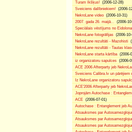
Turam īkšķus!
(2006-12-28)
Sveiciens dalībniekiem!
(2006-12
NekroLane video
(2006-10-31)
2007. gada 26. maijā...
(2006-10-
Speciālais vēstījums no Eidolona
NekroLane fotogrāfijas
(2006-10-
NekroLane rezultāti - Mazohisti
(
NekroLane rezultāti - Tautas klas
NekroLane starta kārtība
(2006-0
iz organizatoru sapulces
(2006-0
ACE 2006 Afterparty jeb NekroL
Sveiciens Calibra.lv un pārējiem 
Iz NekroLane organizatoru sapulc
ACE'2006 Afterparty jeb NekroLa
Joprojām Autochase : Entanglem
ACE
(2006-07-01)
Autochase : Entanglement jeb A
Atsauksmes par Autosamezglojum
Atsauksmes par Autosamezgloju
Atsauksmes par Autosamezgloju
Autochase : Entanglement jeb Au