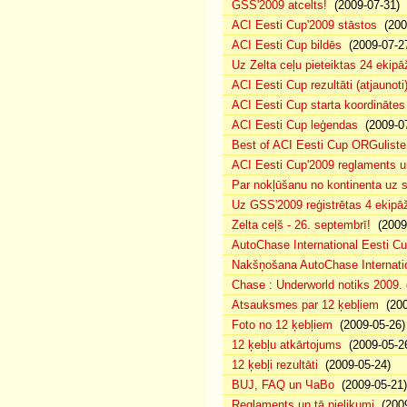
GSS'2009 atcelts!
(2009-07-31)
ACI Eesti Cup'2009 stāstos
(200
ACI Eesti Cup bildēs
(2009-07-2
Uz Zelta ceļu pieteiktas 24 ekipā
ACI Eesti Cup rezultāti (atjaunoti
ACI Eesti Cup starta koordinātes
ACI Eesti Cup leģendas
(2009-07
Best of ACI Eesti Cup ORGuliste
ACI Eesti Cup'2009 reglaments u
Par nokļūšanu no kontinenta uz s
Uz GSS'2009 reģistrētas 4 ekipāž
Zelta ceļš - 26. septembrī!
(2009-
AutoChase International Eesti Cu
Nakšņošana AutoChase Internatio
Chase : Underworld notiks 2009. g
Atsauksmes par 12 ķebļiem
(200
Foto no 12 ķebļiem
(2009-05-26)
12 ķebļu atkārtojums
(2009-05-2
12 ķebļi rezultāti
(2009-05-24)
BUJ, FAQ un ЧаВо
(2009-05-21)
Reglaments un tā pielikumi
(2009