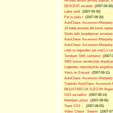
Aicinam iesūtīt atmiņu stāstus, fo
DESCENT rezultāti
(2007-09-30)
Labie vārdi
(2007-09-30)
Par to pašu I
(2007-09-30)
AutoChase: Ascension Afterparty
JA kāda iemesla dēļ tomēr nepied
Startu laiki (iespējamas izmaiņas
AutoChase: Ascension Afterparty
AutoChase: Ascension Afterparty
citāti no leģendām jeb mežs ir īst
Testējam SMS sūtīšanu!
(2007-0
SMS testus neveikušās ekipāža
Leģendas neiesūtījušās ekipāžas
Vēsts no Enkura!
(2007-09-11)
AutoChase: Ascension Afterparty 
Turpinās AutoChase: Ascension Af
REĢISTRĀCIJA SLĒGTA! Reģistr
GSS aizvadīts!
(2007-08-14)
Meklējam pilotu!
(2007-08-06)
Topot GSS…
(2007-08-05)
Video: Chase : Swarm!
(2007-07