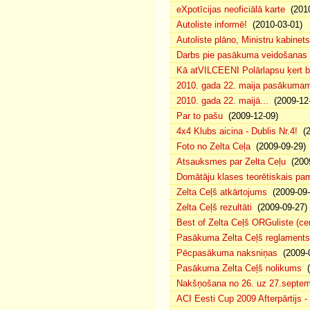
eXpotīcijas neoficiālā karte
(2010
Autoliste informē!
(2010-03-01)
Autoliste plāno, Ministru kabinets
Darbs pie pasākuma veidošanas 
Kā atVILCEENI Polārlapsu ķert b
2010. gada 22. maija pasākumam p
2010. gada 22. maijā...
(2009-12-
Par to pašu
(2009-12-09)
4x4 Klubs aicina - Dublis Nr.4!
(2
Foto no Zelta Ceļa
(2009-09-29)
Atsauksmes par Zelta Ceļu
(2009
Domātāju klases teorētiskais p
Zelta Ceļš atkārtojums
(2009-09-
Zelta Ceļš rezultāti
(2009-09-27)
Best of Zelta Ceļš ORGuliste (ce
Pasākuma Zelta Ceļš reglaments
Pēcpasākuma naksniņas
(2009-0
Pasākuma Zelta Ceļš nolikums
(
Nakšņošana no 26. uz 27.septem
ACI Eesti Cup 2009 Afterpārtijs -