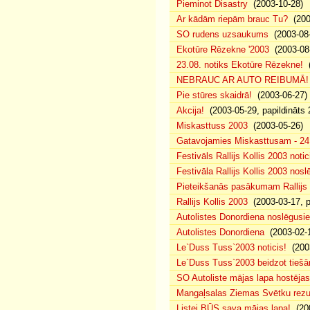
Pieminot Disastry
(2003-10-28)
Ar kādām riepām brauc Tu?
(200
SO rudens uzsaukums
(2003-08-
Ekotūre Rēzekne '2003
(2003-08-
23.08. notiks Ekotūre Rēzekne!
(
NEBRAUC AR AUTO REIBUMĀ!
Pie stūres skaidrā!
(2003-06-27)
Akcija!
(2003-05-29, papildināts 
Miskasttuss 2003
(2003-05-26)
Gatavojamies Miskasttusam - 24
Festivāls Rallijs Kollis 2003 notic
Festivāla Rallijs Kollis 2003 nos
Pieteikšanās pasākumam Rallijs 
Rallijs Kollis 2003
(2003-03-17, p
Autolistes Donordiena noslēgusi
Autolistes Donordiena
(2003-02-
Le`Duss Tuss`2003 noticis!
(2003
Le`Duss Tuss`2003 beidzot tiešām
SO Autoliste mājas lapa hostēj
Mangaļsalas Ziemas Svētku rezul
Listei BŪS sava mājas lapa!
(200