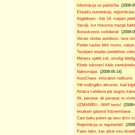
Informācija un palīdzība
(2008-05
Ekipāžu numerācija, reģistrācijas 
Atgādinam - līdz 18. maijam jādek
Vaicāji, kur rītausma mazgā bal
Bonuskvests svētdienā!
(2008-0
Vecais skolas autobuss, tava s
Pieder saules lēkti mums, vakar
Testējam iespēju piedalīties vide
Mēness spēlē zoli, omulīgi blēd
Kliedz tuksnesī kāds vientuļniek
Naktsmājas
(2008-05-14)
AutoChase: eVocation nolikums
(
Vēl muļķīgāks atkusnis, kad kā
Atnāca Lieldiena pār augstu kalnu
Ak, pavasar, ak pavasar, tu visie
UZMANĪBU - WAP tests!
(2008-
Iesakam gatavot līdzņemšanai...
Caur baltu puteni ap tavu dzīvi 
Reģistrācija uz regularitāti!
(2008
Paies laiks, kas atkal visu dzie