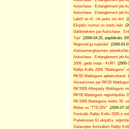
Autochase : Entanglement jeb A
Autochase : Entanglement jeb Au
Labrit' no rit', cik jauks sis rits!
(2
Ekipāžu numuri un startu laiki
(20
Dalībniekiem par Autochase : E
Top!
(2006-04-25, papildināts 20
Reģistrācija turpinās!
(2006-01-0
Autosamezglojumam pieteikušās
Autochase : Entanglement jeb A
2006. gada maijs - KUR?
(2005-1
Rallijs Kollis 2005 "Malduguns" re
RK'05 Malduguns apbalvošana!
(
Atsauksmes par RK'05 Maldugu
RK'2005 Afterparty Malduguns n
RK'05 Malduguns reģistrējušās 2
RK'2005 Malduguns notiks 30. se
Bildes no "TTEJDV"
(2005-07-16
Festivāls Rallijs Kollis`2005 ir not
Pieteikusies 61 ekipāža, reģistrāc
Gatavojies festivālam Rallijs Koll