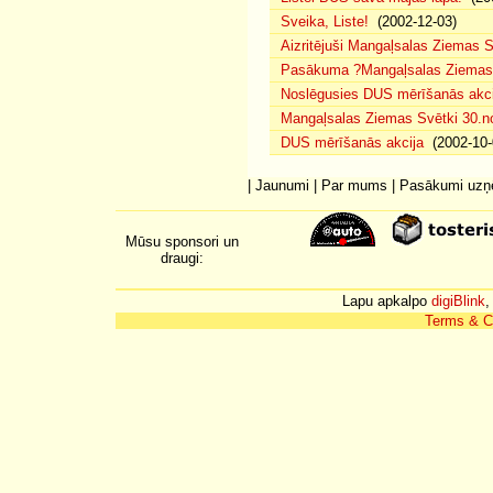
Sveika, Liste!
(2002-12-03)
Aizritējuši Mangaļsalas Ziemas S
Pasākuma ?Mangaļsalas Ziemas S
Noslēgusies DUS mērīšanās akci
Mangaļsalas Ziemas Svētki 30.n
DUS mērīšanās akcija
(2002-10-
|
Jaunumi
|
Par mums
|
Pasākumi uz
Mūsu sponsori un
draugi:
Lapu apkalpo
digiBlink
,
Terms & C