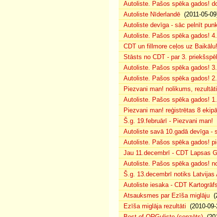
Autoliste. Pašos spēka gados! d
Autoliste Nīderlandē
(2011-05-09
Autoliste devīga - sāc pelnīt punk
Autoliste. Pašos spēka gados! 4. 
CDT un fillmore ceļos uz Baikālu
Stāsts no CDT - par 3. priekšspēl
Autoliste. Pašos spēka gados! 3.
Autoliste. Pašos spēka gados! 2. 
Piezvani man! nolikums, rezultāt
Autoliste. Pašos spēka gados! 1.
Piezvani man! reģistrētas 8 ekip
Š.g. 19.februārī - Piezvani man!
(
Autoliste savā 10.gadā devīga - s
Autoliste. Pašos spēka gados! pie
Jau 11.decembrī - CDT Lapsas Go
Autoliste. Pašos spēka gados! no
Š.g. 13.decembrī notiks Latvijas
Autoliste iesaka - CDT Kartogrāf
Atsauksmes par Ezīša miglāju
(2
Ezīša miglāja rezultāti
(2010-09-
Best of ORGuliste (cenzēts)
(201