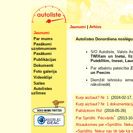
Jaunumi
|
Arhīvs
Jaunumi
Par mums
Autolistes Donordiena noslēgu
Pasākumi
uzņēmumiem
S/O Autoliste, Valsts A
Pasākumi
TWIXam un Inetai, Ilz
Publikācijas
Puteklītim, Inesei, La
Dokumenti
Par atbalstu pateicība
Z
Foto galerija
un Peecim
.
Videoklipi
Diemžēl tehnisku ieme
Saites
nākošnedēļ.
Autolistes
uzlīmes
Kurp aizšaut? Nr. 1
(2024-02-17, 
Kurp aizšaut? Nr. 1 dokumentācij
Palīdzēsim Rū!
(2016-05-26)
*
Par Sprīdīti. Pēcvārds
(2013-10-
Atsauksmes par «Sprīdītis. Nekur
«Sprīdītis. Nekur nav tik labi k