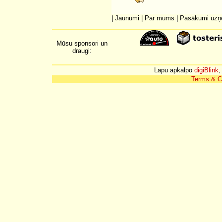
|
Jaunumi
|
Par mums
|
Pasākumi uz
Mūsu sponsori un
draugi:
Lapu apkalpo
digiBlink
,
Terms & C