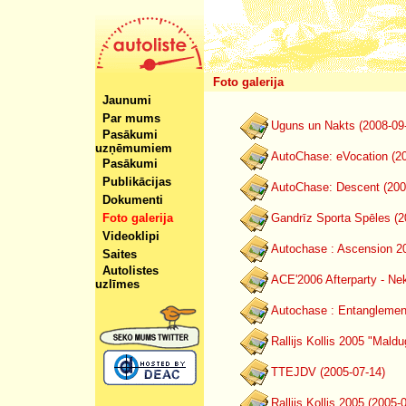
Foto galerija
Jaunumi
Par mums
Uguns un Nakts (2008-09
Pasākumi
uzņēmumiem
AutoChase: eVocation (2
Pasākumi
Publikācijas
AutoChase: Descent (200
Dokumenti
Foto galerija
Gandrīz Sporta Spēles (2
Videoklipi
Autochase : Ascension 20
Saites
Autolistes
ACE'2006 Afterparty - Ne
uzlīmes
Autochase : Entanglemen
Rallijs Kollis 2005 "Mald
TTEJDV (2005-07-14)
Rallijs Kollis 2005 (2005-