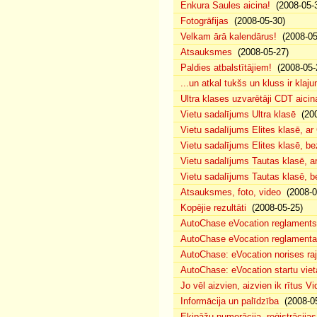
Enkura Saules aicina!
(2008-05-
Fotogrāfijas
(2008-05-30)
Velkam ārā kalendārus!
(2008-05
Atsauksmes
(2008-05-27)
Paldies atbalstītājiem!
(2008-05-
...un atkal tukšs un kluss ir klaj
Ultra klases uzvarētāji CDT aicin
Vietu sadalījums Ultra klasē
(200
Vietu sadalījums Elites klasē, a
Vietu sadalījums Elites klasē, 
Vietu sadalījums Tautas klasē, 
Vietu sadalījums Tautas klasē, 
Atsauksmes, foto, video
(2008-0
Kopējie rezultāti
(2008-05-25)
AutoChase eVocation reglaments
AutoChase eVocation reglamenta 
AutoChase: eVocation norises ra
AutoChase: eVocation startu viet
Jo vēl aizvien, aizvien ik rītus 
Informācija un palīdzība
(2008-05
Ekipāžu numerācija, reģistrācijas 