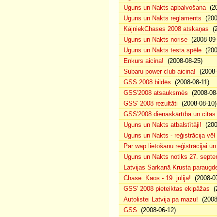
Uguns un Nakts apbalvošana
(20
Uguns un Nakts reglaments
(200
KājniekChases 2008 atskaņas
(2
Uguns un Nakts norise
(2008-09-
Uguns un Nakts testa spēle
(200
Enkurs aicina!
(2008-08-25)
Subaru power club aicina!
(2008-
GSS 2008 bildēs
(2008-08-11)
GSS'2008 atsauksmēs
(2008-08-
GSS' 2008 rezultāti
(2008-08-10)
GSS'2008 dienaskārtība un citas
Uguns un Nakts atbalstītāji!
(200
Uguns un Nakts - reģistrācija vē
Par wap lietošanu reģistrācijai u
Uguns un Nakts notiks 27. septe
Latvijas Sarkanā Krusta paraug
Chase: Kaos - 19. jūlijā!
(2008-07
GSS' 2008 pieteiktas ekipāžas
(2
Autolistei Latvija pa mazu!
(2008
GSS
(2008-06-12)