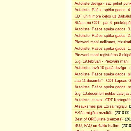
Autoliste devīga - sāc pelnīt punk
Autoliste. Pašos spēka gados! 4. 
CDT un fillmore ceļos uz Baikālu
Stāsts no CDT - par 3. priekšspēl
Autoliste. Pašos spēka gados! 3.
Autoliste. Pašos spēka gados! 2. 
Piezvani man! nolikums, rezultāt
Autoliste. Pašos spēka gados! 1.
Piezvani man! reģistrētas 8 ekip
Š.g. 19.februārī - Piezvani man!
(
Autoliste savā 10.gadā devīga - s
Autoliste. Pašos spēka gados! pie
Jau 11.decembrī - CDT Lapsas Go
Autoliste. Pašos spēka gados! no
Š.g. 13.decembrī notiks Latvijas
Autoliste iesaka - CDT Kartogrāf
Atsauksmes par Ezīša miglāju
(2
Ezīša miglāja rezultāti
(2010-09-
Best of ORGuliste (cenzēts)
(201
BUJ, FAQ un 4aBo Ezītim
(2010-