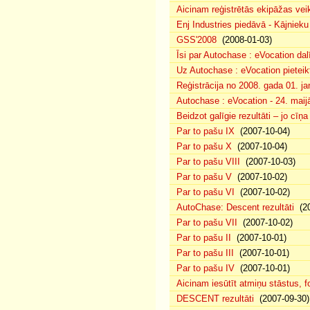
Aicinam reģistrētās ekipāžas vei
Enj Industries piedāvā - Kājniek
GSS'2008
(2008-01-03)
Īsi par Autochase : eVocation da
Uz Autochase : eVocation pieteik
Reģistrācija no 2008. gada 01. ja
Autochase : eVocation - 24. maij
Beidzot galīgie rezultāti – jo cīņ
Par to pašu IX
(2007-10-04)
Par to pašu X
(2007-10-04)
Par to pašu VIII
(2007-10-03)
Par to pašu V
(2007-10-02)
Par to pašu VI
(2007-10-02)
AutoChase: Descent rezultāti
(20
Par to pašu VII
(2007-10-02)
Par to pašu II
(2007-10-01)
Par to pašu III
(2007-10-01)
Par to pašu IV
(2007-10-01)
Aicinam iesūtīt atmiņu stāstus, fo
DESCENT rezultāti
(2007-09-30)