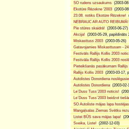
SO rudens uzsaukums
(2003-08-
Ekotūre Rēzekne '2003
(2003-08-
23.08. notiks Ekotūre Rēzekne!
(
NEBRAUC AR AUTO REIBUMĀ!
Pie stūres skaidrā!
(2003-06-27)
Akcija!
(2003-05-29, papildināts 
Miskasttuss 2003
(2003-05-26)
Gatavojamies Miskasttusam - 24
Festivāls Rallijs Kollis 2003 notic
Festivāla Rallijs Kollis 2003 nos
Pieteikšanās pasākumam Rallijs 
Rallijs Kollis 2003
(2003-03-17, p
Autolistes Donordiena noslēgusi
Autolistes Donordiena
(2003-02-
Le`Duss Tuss`2003 noticis!
(2003
Le`Duss Tuss`2003 beidzot tiešām
SO Autoliste mājas lapa hostēj
Mangaļsalas Ziemas Svētku rezul
Listei BŪS sava mājas lapa!
(200
Sveika, Liste!
(2002-12-03)