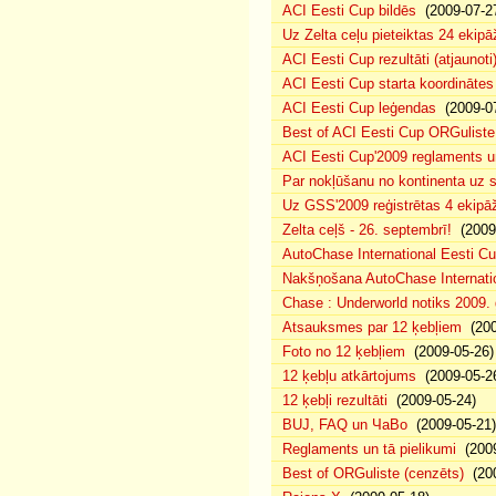
ACI Eesti Cup bildēs
(2009-07-2
Uz Zelta ceļu pieteiktas 24 ekipā
ACI Eesti Cup rezultāti (atjaunoti
ACI Eesti Cup starta koordinātes
ACI Eesti Cup leģendas
(2009-07
Best of ACI Eesti Cup ORGuliste
ACI Eesti Cup'2009 reglaments u
Par nokļūšanu no kontinenta uz s
Uz GSS'2009 reģistrētas 4 ekipāž
Zelta ceļš - 26. septembrī!
(2009-
AutoChase International Eesti Cu
Nakšņošana AutoChase Internatio
Chase : Underworld notiks 2009. g
Atsauksmes par 12 ķebļiem
(200
Foto no 12 ķebļiem
(2009-05-26)
12 ķebļu atkārtojums
(2009-05-2
12 ķebļi rezultāti
(2009-05-24)
BUJ, FAQ un ЧаВо
(2009-05-21)
Reglaments un tā pielikumi
(2009
Best of ORGuliste (cenzēts)
(200