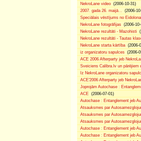
NekroLane video
(2006-10-31)
2007. gada 26. maijā...
(2006-10-
Speciālais vēstījums no Eidolona
NekroLane fotogrāfijas
(2006-10-
NekroLane rezultāti - Mazohisti
(
NekroLane rezultāti - Tautas klas
NekroLane starta kārtība
(2006-0
iz organizatoru sapulces
(2006-0
ACE 2006 Afterparty jeb NekroL
Sveiciens Calibra.lv un pārējiem 
Iz NekroLane organizatoru sapulc
ACE'2006 Afterparty jeb NekroLa
Joprojām Autochase : Entanglem
ACE
(2006-07-01)
Autochase : Entanglement jeb A
Atsauksmes par Autosamezglojum
Atsauksmes par Autosamezgloju
Atsauksmes par Autosamezgloju
Autochase : Entanglement jeb Au
Autochase : Entanglement jeb A