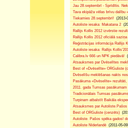
Jau 28.septembrī - Sprīdītis. Nek
Tava ekipāža vēlas brīvu dalību
Tiekamies 28.septembrī!
(2013-0
Autoliste iesaka: Makatana 2
(20
Rallijs Kollis 2012 izvērstie rezult
Rallijs Kollis 2012 oficiālā saziņa
Reģistrācijas informācija Rallijs K
Autoliste iesaka: Rallijs Kollis’20
Calibra.lv 666 un NPK piedāvā!
(
Atsauksmes par Dvēselītes mek
Best of «Dvēselīte» ORGuliste (
Dvēselīšu meklēšanas nakts no
Pasākuma «Dvēselīte» rezultāti,
2011. gada Tumsas pasākumam pi
Tradicionālais Tumsas pasākums 
Turpinam atbalstīt Baikāla eksped
Atsauksmes par Autoliste.Pašos
Best of ORGuliste (cenzēts)
(201
Autoliste. Pašos spēka gados! d
Autoliste Nīderlandē
(2011-05-09