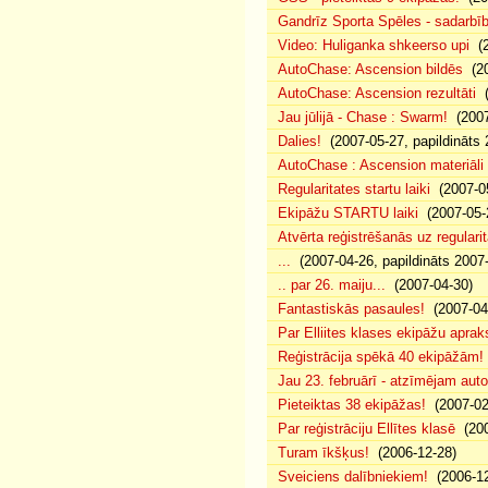
Gandrīz Sporta Spēles - sadarbīb
Video: Huliganka shkeerso upi
(2
AutoChase: Ascension bildēs
(20
AutoChase: Ascension rezultāti
(
Jau jūlijā - Chase : Swarm!
(2007
Dalies!
(2007-05-27, papildināts 
AutoChase : Ascension materiāli
Regularitates startu laiki
(2007-05
Ekipāžu STARTU laiki
(2007-05-
Atvērta reģistrēšanās uz regularit
...
(2007-04-26, papildināts 2007
.. par 26. maiju...
(2007-04-30)
Fantastiskās pasaules!
(2007-04
Par Elliites klases ekipāžu aprak
Reģistrācija spēkā 40 ekipāžām!
Jau 23. februārī - atzīmējam aut
Pieteiktas 38 ekipāžas!
(2007-02
Par reģistrāciju Ellītes klasē
(200
Turam īkšķus!
(2006-12-28)
Sveiciens dalībniekiem!
(2006-12