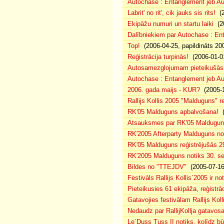
Autochase : Entanglement jeb Au
Labrit' no rit', cik jauks sis rits!
(2
Ekipāžu numuri un startu laiki
(20
Dalībniekiem par Autochase : E
Top!
(2006-04-25, papildināts 20
Reģistrācija turpinās!
(2006-01-0
Autosamezglojumam pieteikušās
Autochase : Entanglement jeb A
2006. gada maijs - KUR?
(2005-1
Rallijs Kollis 2005 "Malduguns" re
RK'05 Malduguns apbalvošana!
(
Atsauksmes par RK'05 Maldugu
RK'2005 Afterparty Malduguns n
RK'05 Malduguns reģistrējušās 2
RK'2005 Malduguns notiks 30. se
Bildes no "TTEJDV"
(2005-07-16
Festivāls Rallijs Kollis`2005 ir not
Pieteikusies 61 ekipāža, reģistrāc
Gatavojies festivālam Rallijs Koll
Nedaudz par RallijKollja gatavos
Le`Duss Tuss II notiks, kolīdz b