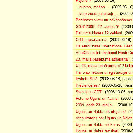
Rajons X
(2009-05-18)
.. purvos, mežos ...
(2009-05-16
.. kurp vedīs jūsu ceļi ...
(2009-0
Par bāzes vietu un nakšņošanas 
GSS' 2009 - 22. augustā!
(2009-0
Dalījums klasēs 12 ķebļos!
(2009
CDT Lapsa aicina!
(2009-03-16)
Uz AutoChase International Eesti
AutoChase International Eesti Cup'
23. maija pasākuma atbalstītāji
(
Uz 23. maija pasākumu «12 ķebļi»
Par wap lietošanu reģistrācijai u
Ieskats Salā
(2008-06-18, papild
Pievienosies?
(2008-06-18, papil
Sveiciens CDT!
(2008-10-06, pap
Foto no Uguns un Nakts!
(2008-1
2009. gada 23. maijā...
(2008-10-
Uguns un Nakts atkārtojums!
(20
Atsauksmes par Uguns un Nakts
Uguns un Nakts nolikums
(2008-0
Uguns un Nakts rezultāti
(2008-0