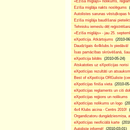
«Ezīša miglājs» nolikums, regla
Ezīša miglāja nakts noslēgums
(
Autolistes sarunas vēstuļkopas f
Ezīša miglāja baudīšanai pieteikt
Tehnisku iemeslu dēļ reģistrēša
«Ezīša miglājs» - jau 25. septemb
eXpotīcija. Atkārtojums
(2010-06
Daudzīgais 4x4klubs.lv piedāvā!
Īsas pamācības skrūvēšanā, šau
eXpotīcija bildēs
(2010-05-24)
Atskatoties uz eXpotīcijas norisi
eXpotīcijas rezultāti un atsauks
Best of eXpotīcija ORGuliste (ce
eXpotīcijas finiša vieta
(2010-05-
eXpotīcijas reglaments un citi d
eXpotīcijas reģions un nolikums
(
eXpotīcijas nolikums un logo
(20
4x4 Klubs aicina - Centrs 2010!
(
Organdizatoru dungādziesmiņa, a
eXpotīcijas neoficiālā karte
(2010
Autoliste informē!
(2010-03-01)