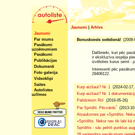
Jaunumi
|
Arhīvs
Jaunumi
Par mums
Bonuskvests svētdienā!
(2008-0
Pasākumi
uzņēmumiem
Dalībnieki, kuri pēc pas
Pasākumi
ir ekskluzīva iespēja pi
Publikācijas
izvēloties kurus ņemt - j
Dokumenti
Interesenti pēc pasākuma 
Foto galerija
29408122.
Videoklipi
Saites
Kurp aizšaut? Nr. 1
(2024-02-17, 
Autolistes
Kurp aizšaut? Nr. 1 dokumentācij
uzlīmes
Palīdzēsim Rū!
(2016-05-26)
*
Par Sprīdīti. Pēcvārds
(2013-10-
Atsauksmes par «Sprīdītis. Nekur
«Sprīdītis. Nekur nav tik labi k
Sprīdītis - sāc pelnīt punktus au
28.septembra pasākumam pieteiku