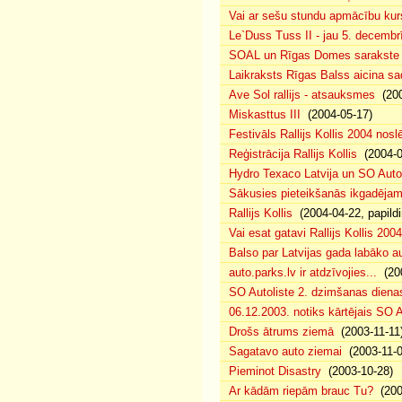
Vai ar sešu stundu apmācību kur
Le`Duss Tuss II - jau 5. decembr
SOAL un Rīgas Domes sarakste pa
Laikraksts Rīgas Balss aicina sa
Ave Sol rallijs - atsauksmes
(200
Miskasttus III
(2004-05-17)
Festivāls Rallijs Kollis 2004 nosl
Reģistrācija Rallijs Kollis
(2004-04
Hydro Texaco Latvija un SO Autoli
Sākusies pieteikšanās ikgadējam 
Rallijs Kollis
(2004-04-22, papildi
Vai esat gatavi Rallijs Kollis 200
Balso par Latvijas gada labāko au
auto.parks.lv ir atdzīvojies...
(200
SO Autoliste 2. dzimšanas dien
06.12.2003. notiks kārtējais SO 
Drošs ātrums ziemā
(2003-11-11
Sagatavo auto ziemai
(2003-11-0
Pieminot Disastry
(2003-10-28)
Ar kādām riepām brauc Tu?
(200