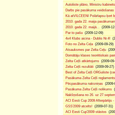
Autoliste plāno, Ministru kabinets
Darbs pie pasākuma veidošanas 
Kā atVILCEENI Polārlapsu ķert b
2010. gada 22. maija pasākumam p
2010. gada 22. maijā...
(2009-12-
Par to pašu
(2009-12-09)
4x4 Klubs aicina - Dublis Nr.4!
(2
Foto no Zelta Ceļa
(2009-09-29)
Atsauksmes par Zelta Ceļu
(2009
Domātāju klases teorētiskais p
Zelta Ceļš atkārtojums
(2009-09-
Zelta Ceļš rezultāti
(2009-09-27)
Best of Zelta Ceļš ORGuliste (ce
Pasākuma Zelta Ceļš reglaments
Pēcpasākuma naksniņas
(2009-0
Pasākuma Zelta Ceļš nolikums
(
Nakšņošana no 26. uz 27.septem
ACI Eesti Cup 2009 Afterpārtijs -
GSS'2009 atcelts!
(2009-07-31)
ACI Eesti Cup'2009 stāstos
(200