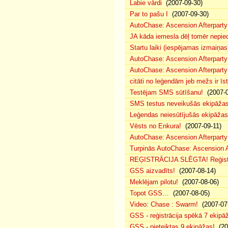
Labie vārdi
(2007-09-30)
Par to pašu I
(2007-09-30)
AutoChase: Ascension Afterparty
JA kāda iemesla dēļ tomēr nepied
Startu laiki (iespējamas izmaiņas
AutoChase: Ascension Afterparty
AutoChase: Ascension Afterparty
citāti no leģendām jeb mežs ir īst
Testējam SMS sūtīšanu!
(2007-0
SMS testus neveikušās ekipāža
Leģendas neiesūtījušās ekipāžas
Vēsts no Enkura!
(2007-09-11)
AutoChase: Ascension Afterparty 
Turpinās AutoChase: Ascension Af
REĢISTRĀCIJA SLĒGTA! Reģistr
GSS aizvadīts!
(2007-08-14)
Meklējam pilotu!
(2007-08-06)
Topot GSS…
(2007-08-05)
Video: Chase : Swarm!
(2007-07
GSS - reģistrācija spēkā 7 ekipā
GSS - pieteiktas 9 ekipāžas!
(20