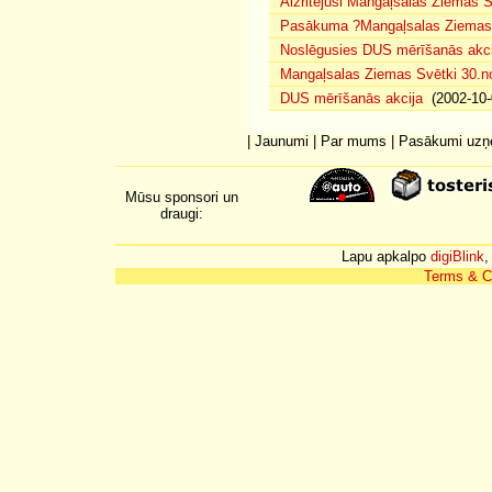
Aizritējuši Mangaļsalas Ziemas S
Pasākuma ?Mangaļsalas Ziemas S
Noslēgusies DUS mērīšanās akci
Mangaļsalas Ziemas Svētki 30.n
DUS mērīšanās akcija
(2002-10-
|
Jaunumi
|
Par mums
|
Pasākumi uz
Mūsu sponsori un
draugi:
Lapu apkalpo
digiBlink
,
Terms & C