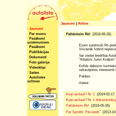
Jaunumi
|
Arhīvs
Jaunumi
Par mums
Palīdzēsim Rū!
(2016-05-26)
Pasākumi
uzņēmumiem
Esam saņēmuši Rū pieder
Pasākumi
Visvairāk šobrīd nepiec
Publikācijas
Var ziedot biedrībai A
Dokumenti
“Atbalsts Jurim Knāķim”
Foto galerija
Kolīdz dabūsim tuvinieku
Videoklipi
nekavējoties interesenti
Saites
Paldies.
Autolistes
uzlīmes
maara
Kurp aizšaut? Nr. 1
(2024-02-17, 
Kurp aizšaut? Nr. 1 dokumentācij
Palīdzēsim Rū!
(2016-05-26)
*
Par Sprīdīti. Pēcvārds
(2013-10-