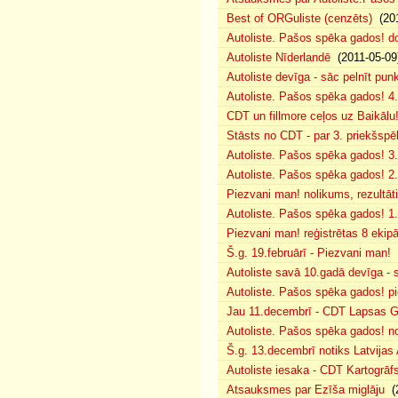
Best of ORGuliste (cenzēts)
(201
Autoliste. Pašos spēka gados! d
Autoliste Nīderlandē
(2011-05-09
Autoliste devīga - sāc pelnīt punk
Autoliste. Pašos spēka gados! 4. 
CDT un fillmore ceļos uz Baikālu
Stāsts no CDT - par 3. priekšspēl
Autoliste. Pašos spēka gados! 3.
Autoliste. Pašos spēka gados! 2. 
Piezvani man! nolikums, rezultāt
Autoliste. Pašos spēka gados! 1.
Piezvani man! reģistrētas 8 ekip
Š.g. 19.februārī - Piezvani man!
(
Autoliste savā 10.gadā devīga - s
Autoliste. Pašos spēka gados! pie
Jau 11.decembrī - CDT Lapsas Go
Autoliste. Pašos spēka gados! no
Š.g. 13.decembrī notiks Latvijas
Autoliste iesaka - CDT Kartogrāf
Atsauksmes par Ezīša miglāju
(2