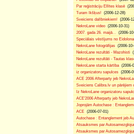
Par reģistrāciju Ellītes klasē
(200
Turam īkšķus!
(2006-12-28)
Sveiciens dalībniekiem!
(2006-12
NekroLane video
(2006-10-31)
2007. gada 26. maijā...
(2006-10-
Speciālais vēstījums no Eidolona
NekroLane fotogrāfijas
(2006-10-
NekroLane rezultāti - Mazohisti
(
NekroLane rezultāti - Tautas klas
NekroLane starta kārtība
(2006-0
iz organizatoru sapulces
(2006-0
ACE 2006 Afterparty jeb NekroL
Sveiciens Calibra.lv un pārējiem 
Iz NekroLane organizatoru sapulc
ACE'2006 Afterparty jeb NekroLa
Joprojām Autochase : Entanglem
ACE
(2006-07-01)
Autochase : Entanglement jeb A
Atsauksmes par Autosamezglojum
Atsauksmes par Autosamezgloju