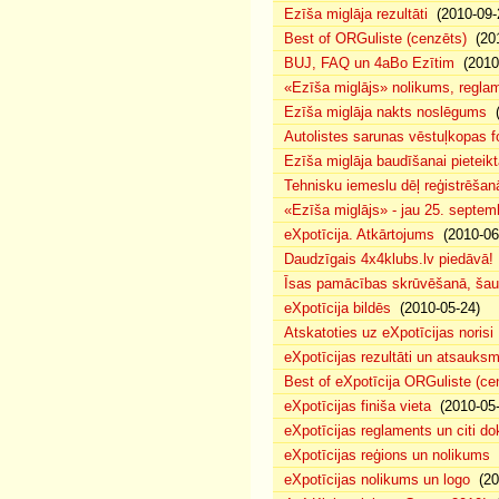
Ezīša miglāja rezultāti
(2010-09-
Best of ORGuliste (cenzēts)
(201
BUJ, FAQ un 4aBo Ezītim
(2010-
«Ezīša miglājs» nolikums, regla
Ezīša miglāja nakts noslēgums
(
Autolistes sarunas vēstuļkopas f
Ezīša miglāja baudīšanai pieteikt
Tehnisku iemeslu dēļ reģistrēša
«Ezīša miglājs» - jau 25. septemb
eXpotīcija. Atkārtojums
(2010-06
Daudzīgais 4x4klubs.lv piedāvā!
Īsas pamācības skrūvēšanā, šau
eXpotīcija bildēs
(2010-05-24)
Atskatoties uz eXpotīcijas norisi
eXpotīcijas rezultāti un atsauks
Best of eXpotīcija ORGuliste (ce
eXpotīcijas finiša vieta
(2010-05-
eXpotīcijas reglaments un citi d
eXpotīcijas reģions un nolikums
(
eXpotīcijas nolikums un logo
(20