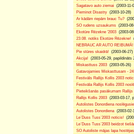
Sagatavo auto ziemai
(2003-11-0
Pieminot Disastry
(2003-10-28)
Ar kādām riepām brauc Tu?
(200
SO rudens uzsaukums
(2003-08-
Ekotūre Rēzekne '2003
(2003-08-
23.08. notiks Ekotūre Rēzekne!
(
NEBRAUC AR AUTO REIBUMĀ!
Pie stūres skaidrā!
(2003-06-27)
Akcija!
(2003-05-29, papildināts 
Miskasttuss 2003
(2003-05-26)
Gatavojamies Miskasttusam - 24
Festivāls Rallijs Kollis 2003 notic
Festivāla Rallijs Kollis 2003 nos
Pieteikšanās pasākumam Rallijs 
Rallijs Kollis 2003
(2003-03-17, p
Autolistes Donordiena noslēgusi
Autolistes Donordiena
(2003-02-
Le`Duss Tuss`2003 noticis!
(2003
Le`Duss Tuss`2003 beidzot tiešām
SO Autoliste mājas lapa hostēj