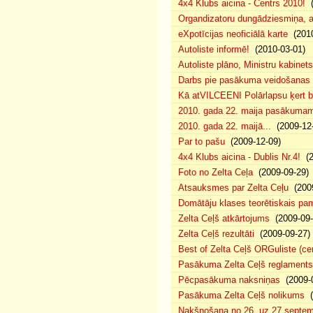
4x4 Klubs aicina - Centrs 2010!
(
Organdizatoru dungādziesmiņa, a
eXpotīcijas neoficiālā karte
(2010
Autoliste informē!
(2010-03-01)
Autoliste plāno, Ministru kabinets
Darbs pie pasākuma veidošanas 
Kā atVILCEENI Polārlapsu ķert b
2010. gada 22. maija pasākumam p
2010. gada 22. maijā...
(2009-12-
Par to pašu
(2009-12-09)
4x4 Klubs aicina - Dublis Nr.4!
(2
Foto no Zelta Ceļa
(2009-09-29)
Atsauksmes par Zelta Ceļu
(2009
Domātāju klases teorētiskais p
Zelta Ceļš atkārtojums
(2009-09-
Zelta Ceļš rezultāti
(2009-09-27)
Best of Zelta Ceļš ORGuliste (ce
Pasākuma Zelta Ceļš reglaments
Pēcpasākuma naksniņas
(2009-0
Pasākuma Zelta Ceļš nolikums
(
Nakšņošana no 26. uz 27.septem