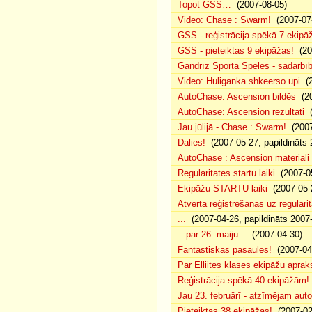
Topot GSS…
(2007-08-05)
Video: Chase : Swarm!
(2007-07
GSS - reģistrācija spēkā 7 ekipā
GSS - pieteiktas 9 ekipāžas!
(20
Gandrīz Sporta Spēles - sadarbīb
Video: Huliganka shkeerso upi
(2
AutoChase: Ascension bildēs
(20
AutoChase: Ascension rezultāti
(
Jau jūlijā - Chase : Swarm!
(2007
Dalies!
(2007-05-27, papildināts 
AutoChase : Ascension materiāli
Regularitates startu laiki
(2007-05
Ekipāžu STARTU laiki
(2007-05-
Atvērta reģistrēšanās uz regularit
...
(2007-04-26, papildināts 2007
.. par 26. maiju...
(2007-04-30)
Fantastiskās pasaules!
(2007-04
Par Elliites klases ekipāžu aprak
Reģistrācija spēkā 40 ekipāžām!
Jau 23. februārī - atzīmējam aut
Pieteiktas 38 ekipāžas!
(2007-02