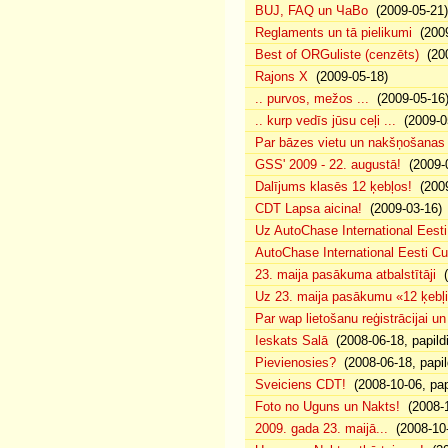
BUJ, FAQ un ЧаВо
(2009-05-21)
Reglaments un tā pielikumi
(2009
Best of ORGuliste (cenzēts)
(200
Rajons X
(2009-05-18)
.. purvos, mežos ...
(2009-05-16
.. kurp vedīs jūsu ceļi ...
(2009-0
Par bāzes vietu un nakšņošanas 
GSS' 2009 - 22. augustā!
(2009-0
Dalījums klasēs 12 ķebļos!
(2009
CDT Lapsa aicina!
(2009-03-16)
Uz AutoChase International Eesti
AutoChase International Eesti Cup'
23. maija pasākuma atbalstītāji
(
Uz 23. maija pasākumu «12 ķebļi»
Par wap lietošanu reģistrācijai u
Ieskats Salā
(2008-06-18, papild
Pievienosies?
(2008-06-18, papil
Sveiciens CDT!
(2008-10-06, pap
Foto no Uguns un Nakts!
(2008-1
2009. gada 23. maijā...
(2008-10-