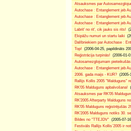
Atsauksmes par Autosamezgloju
Autochase : Entanglement jeb Au
Autochase : Entanglement jeb A
Autochase : Entanglement jeb Au
Labrit' no rit', cik jauks sis rits!
(2
Ekipāžu numuri un startu laiki
(20
Dalībniekiem par Autochase : E
Top!
(2006-04-25, papildināts 20
Reģistrācija turpinās!
(2006-01-0
Autosamezglojumam pieteikušās
Autochase : Entanglement jeb A
2006. gada maijs - KUR?
(2005-1
Rallijs Kollis 2005 "Malduguns" re
RK'05 Malduguns apbalvošana!
(
Atsauksmes par RK'05 Maldugu
RK'2005 Afterparty Malduguns n
RK'05 Malduguns reģistrējušās 2
RK'2005 Malduguns notiks 30. se
Bildes no "TTEJDV"
(2005-07-16
Festivāls Rallijs Kollis`2005 ir not