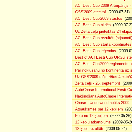
ACI Eesti Cup 2009 Afterpārtijs -
GSS'2009 atcelts!
(2009-07-31)
ACI Eesti Cup'2009 stāstos
(200
ACI Eesti Cup bildēs
(2009-07-2
Uz Zelta ceļu pieteiktas 24 ekipā
ACI Eesti Cup rezultāti (atjaunoti
ACI Eesti Cup starta koordinātes
ACI Eesti Cup leģendas
(2009-07
Best of ACI Eesti Cup ORGuliste
ACI Eesti Cup'2009 reglaments u
Par nokļūšanu no kontinenta uz s
Uz GSS'2009 reģistrētas 4 ekipāž
Zelta ceļš - 26. septembrī!
(2009-
AutoChase International Eesti Cu
Nakšņošana AutoChase Internatio
Chase : Underworld notiks 2009. g
Atsauksmes par 12 ķebļiem
(200
Foto no 12 ķebļiem
(2009-05-26)
12 ķebļu atkārtojums
(2009-05-2
12 ķebļi rezultāti
(2009-05-24)