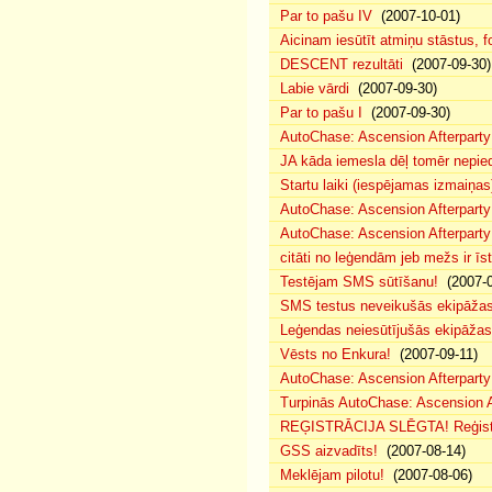
Par to pašu IV
(2007-10-01)
Aicinam iesūtīt atmiņu stāstus, fo
DESCENT rezultāti
(2007-09-30)
Labie vārdi
(2007-09-30)
Par to pašu I
(2007-09-30)
AutoChase: Ascension Afterparty
JA kāda iemesla dēļ tomēr nepied
Startu laiki (iespējamas izmaiņas
AutoChase: Ascension Afterparty
AutoChase: Ascension Afterparty
citāti no leģendām jeb mežs ir īst
Testējam SMS sūtīšanu!
(2007-0
SMS testus neveikušās ekipāža
Leģendas neiesūtījušās ekipāžas
Vēsts no Enkura!
(2007-09-11)
AutoChase: Ascension Afterparty 
Turpinās AutoChase: Ascension Af
REĢISTRĀCIJA SLĒGTA! Reģistr
GSS aizvadīts!
(2007-08-14)
Meklējam pilotu!
(2007-08-06)