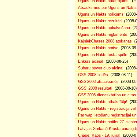
Uguns un Nakts atkārtojums!
(20
Atsauksmes par Uguns un Nakts
Uguns un Nakts nolikums
(2008-0
Uguns un Nakts rezultāti
(2008-0
Uguns un Nakts apbalvošana
(20
Uguns un Nakts reglaments
(200
KājniekChases 2008 atskaņas
(2
Uguns un Nakts norise
(2008-09-
Uguns un Nakts testa spēle
(200
Enkurs aicina!
(2008-08-25)
Subaru power club aicina!
(2008-
GSS 2008 bildēs
(2008-08-11)
GSS'2008 atsauksmēs
(2008-08-
GSS' 2008 rezultāti
(2008-08-10)
GSS'2008 dienaskārtība un citas
Uguns un Nakts atbalstītāji!
(200
Uguns un Nakts - reģistrācija vē
Par wap lietošanu reģistrācijai u
Uguns un Nakts notiks 27. septe
Latvijas Sarkanā Krusta paraug
Chase: Kaos - 19. jūlijā!
(2008-07