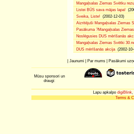
Mangaļsalas Ziemas Svētku rezul
Listei BŪS sava mājas lapa!
(200
Sveika, Liste!
(2002-12-03)
Aizritējuši Mangaļsalas Ziemas S
Pasākuma ?Mangaļsalas Ziemas S
Noslēgusies DUS mērīšanās akci
Mangaļsalas Ziemas Svētki 30.n
DUS mērīšanās akcija
(2002-10-
|
Jaunumi
|
Par mums
|
Pasākumi uz
Mūsu sponsori un
draugi:
Lapu apkalpo
digiBlink
,
Terms & C