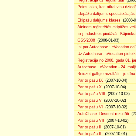
Reģistrācija uz regularitāti!
(2008
Paies laiks, kas atkal visu dzie
Ekipāžu dalījums specializācijās
Ekipāžu dalījums klasēs
(2008-0
Aicinam reģistrētās ekipāžas vei
Enj Industries piedāvā - Kājniek
GSS'2008
(2008-01-03)
Īsi par Autochase : eVocation da
Uz Autochase : eVocation pieteik
Reģistrācija no 2008. gada 01. ja
Autochase : eVocation - 24. maij
Beidzot galīgie rezultāti – jo cīņ
Par to pašu IX
(2007-10-04)
Par to pašu X
(2007-10-04)
Par to pašu VIII
(2007-10-03)
Par to pašu V
(2007-10-02)
Par to pašu VI
(2007-10-02)
AutoChase: Descent rezultāti
(20
Par to pašu VII
(2007-10-02)
Par to pašu II
(2007-10-01)
Par to pašu III
(2007-10-01)