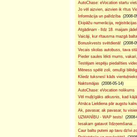
AutoChase: eVocation startu viet
Jo vēl aizvien, aizvien ik rītus 
Informācija un palīdzība
(2008-05
Ekipāžu numerācija, reģistrācijas 
Atgādinam - līdz 18. maijam jādek
Vaicāji, kur rītausma mazgā bal
Bonuskvests svētdienā!
(2008-0
Vecais skolas autobuss, tava s
Pieder saules lēkti mums, vakar
Testējam iespēju piedalīties vide
Mēness spēlē zoli, omulīgi blēd
Kliedz tuksnesī kāds vientuļniek
Naktsmājas
(2008-05-14)
AutoChase: eVocation nolikums
(
Vēl muļķīgāks atkusnis, kad kā
Atnāca Lieldiena pār augstu kalnu
Ak, pavasar, ak pavasar, tu visie
UZMANĪBU - WAP tests!
(2008-
Iesakam gatavot līdzņemšanai...
Caur baltu puteni ap tavu dzīvi 