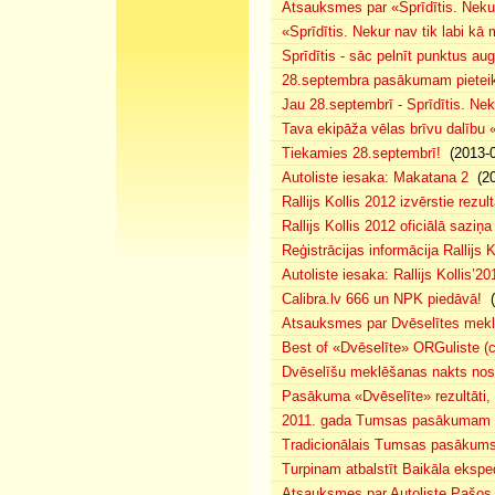
Atsauksmes par «Sprīdītis. Nekur
«Sprīdītis. Nekur nav tik labi k
Sprīdītis - sāc pelnīt punktus au
28.septembra pasākumam pieteiku
Jau 28.septembrī - Sprīdītis. Nek
Tava ekipāža vēlas brīvu dalību
Tiekamies 28.septembrī!
(2013-0
Autoliste iesaka: Makatana 2
(20
Rallijs Kollis 2012 izvērstie rezult
Rallijs Kollis 2012 oficiālā saziņa
Reģistrācijas informācija Rallijs K
Autoliste iesaka: Rallijs Kollis’20
Calibra.lv 666 un NPK piedāvā!
(
Atsauksmes par Dvēselītes mek
Best of «Dvēselīte» ORGuliste (
Dvēselīšu meklēšanas nakts no
Pasākuma «Dvēselīte» rezultāti,
2011. gada Tumsas pasākumam pi
Tradicionālais Tumsas pasākums 
Turpinam atbalstīt Baikāla eksped
Atsauksmes par Autoliste.Pašos