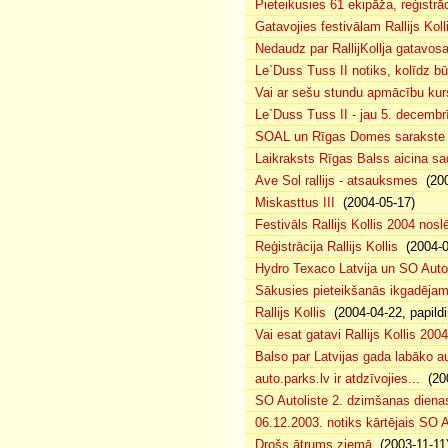
Pieteikusies 61 ekipāža, reģistrāc
Gatavojies festivālam Rallijs Koll
Nedaudz par RallijKollja gatavos
Le`Duss Tuss II notiks, kolīdz b
Vai ar sešu stundu apmācību kur
Le`Duss Tuss II - jau 5. decembr
SOAL un Rīgas Domes sarakste pa
Laikraksts Rīgas Balss aicina sa
Ave Sol rallijs - atsauksmes
(200
Miskasttus III
(2004-05-17)
Festivāls Rallijs Kollis 2004 nosl
Reģistrācija Rallijs Kollis
(2004-04
Hydro Texaco Latvija un SO Autoli
Sākusies pieteikšanās ikgadējam 
Rallijs Kollis
(2004-04-22, papildi
Vai esat gatavi Rallijs Kollis 200
Balso par Latvijas gada labāko au
auto.parks.lv ir atdzīvojies...
(200
SO Autoliste 2. dzimšanas dien
06.12.2003. notiks kārtējais SO 
Drošs ātrums ziemā
(2003-11-11