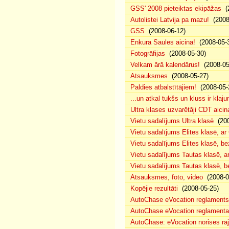
GSS' 2008 pieteiktas ekipāžas
(2
Autolistei Latvija pa mazu!
(2008
GSS
(2008-06-12)
Enkura Saules aicina!
(2008-05-
Fotogrāfijas
(2008-05-30)
Velkam ārā kalendārus!
(2008-05
Atsauksmes
(2008-05-27)
Paldies atbalstītājiem!
(2008-05-
...un atkal tukšs un kluss ir klaj
Ultra klases uzvarētāji CDT aicin
Vietu sadalījums Ultra klasē
(200
Vietu sadalījums Elites klasē, a
Vietu sadalījums Elites klasē, 
Vietu sadalījums Tautas klasē, 
Vietu sadalījums Tautas klasē, 
Atsauksmes, foto, video
(2008-0
Kopējie rezultāti
(2008-05-25)
AutoChase eVocation reglaments
AutoChase eVocation reglamenta 
AutoChase: eVocation norises ra