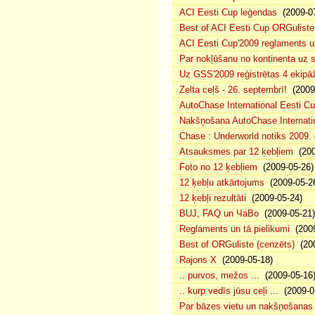
ACI Eesti Cup leģendas
(2009-07
Best of ACI Eesti Cup ORGuliste
ACI Eesti Cup'2009 reglaments u
Par nokļūšanu no kontinenta uz s
Uz GSS'2009 reģistrētas 4 ekipāž
Zelta ceļš - 26. septembrī!
(2009-
AutoChase International Eesti Cu
Nakšņošana AutoChase Internatio
Chase : Underworld notiks 2009. g
Atsauksmes par 12 ķebļiem
(200
Foto no 12 ķebļiem
(2009-05-26)
12 ķebļu atkārtojums
(2009-05-2
12 ķebļi rezultāti
(2009-05-24)
BUJ, FAQ un ЧаВо
(2009-05-21)
Reglaments un tā pielikumi
(2009
Best of ORGuliste (cenzēts)
(200
Rajons X
(2009-05-18)
.. purvos, mežos ...
(2009-05-16
.. kurp vedīs jūsu ceļi ...
(2009-0
Par bāzes vietu un nakšņošanas 