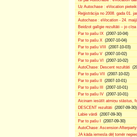
Uz Autochase : eVocation pieteik
Reģistrācija no 2008. gada 01. ja
Autochase : eVocation - 24. maij
Beidzot galīgie rezultāti – jo cīņ
Par to pašu IX
(2007-10-04)
Par to pašu X
(2007-10-04)
Par to pašu VIII
(2007-10-03)
Par to pašu V
(2007-10-02)
Par to pašu VI
(2007-10-02)
AutoChase: Descent rezultāti
(20
Par to pašu VII
(2007-10-02)
Par to pašu II
(2007-10-01)
Par to pašu III
(2007-10-01)
Par to pašu IV
(2007-10-01)
Aicinam iesūtīt atmiņu stāstus, fo
DESCENT rezultāti
(2007-09-30)
Labie vārdi
(2007-09-30)
Par to pašu I
(2007-09-30)
AutoChase: Ascension Afterparty
JA kāda iemesla dēļ tomēr nepied