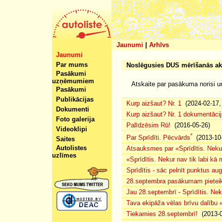
Jaunumi
|
Arhīvs
Jaunumi
Par mums
Noslēgusies DUS mērīšanās ak
Pasākumi
uzņēmumiem
Atskaite par pasākuma norisi 
Pasākumi
Publikācijas
Kurp aizšaut? Nr. 1
(2024-02-17, 
Dokumenti
Kurp aizšaut? Nr. 1 dokumentācij
Foto galerija
Palīdzēsim Rū!
(2016-05-26)
Videoklipi
*
Par Sprīdīti. Pēcvārds
(2013-10-
Saites
Autolistes
Atsauksmes par «Sprīdītis. Nekur
uzlīmes
«Sprīdītis. Nekur nav tik labi k
Sprīdītis - sāc pelnīt punktus au
28.septembra pasākumam pieteiku
Jau 28.septembrī - Sprīdītis. Nek
Tava ekipāža vēlas brīvu dalību
Tiekamies 28.septembrī!
(2013-0