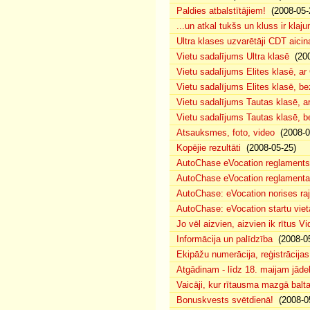
Paldies atbalstītājiem!
(2008-05-
...un atkal tukšs un kluss ir klaj
Ultra klases uzvarētāji CDT aicin
Vietu sadalījums Ultra klasē
(200
Vietu sadalījums Elites klasē, a
Vietu sadalījums Elites klasē, 
Vietu sadalījums Tautas klasē, 
Vietu sadalījums Tautas klasē, 
Atsauksmes, foto, video
(2008-0
Kopējie rezultāti
(2008-05-25)
AutoChase eVocation reglaments
AutoChase eVocation reglamenta 
AutoChase: eVocation norises ra
AutoChase: eVocation startu viet
Jo vēl aizvien, aizvien ik rītus 
Informācija un palīdzība
(2008-05
Ekipāžu numerācija, reģistrācijas 
Atgādinam - līdz 18. maijam jādek
Vaicāji, kur rītausma mazgā bal
Bonuskvests svētdienā!
(2008-0