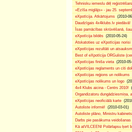
Tehnisku iemeslu dēļ reģistrēša
«Ezīša miglājs» - jau 25. septemb
eXpotīcija. Atkārtojums
(2010-06
Daudzīgais 4x4klubs.lv piedāvā!
Īsas pamācības skrūvēšanā, šau
eXpotīcija bildēs
(2010-05-24)
Atskatoties uz eXpotīcijas norisi
eXpotīcijas rezultāti un atsauks
Best of eXpotīcija ORGuliste (ce
eXpotīcijas finiša vieta
(2010-05-
eXpotīcijas reglaments un citi d
eXpotīcijas reģions un nolikums
(
eXpotīcijas nolikums un logo
(20
4x4 Klubs aicina - Centrs 2010!
(
Organdizatoru dungādziesmiņa, a
eXpotīcijas neoficiālā karte
(2010
Autoliste informē!
(2010-03-01)
Autoliste plāno, Ministru kabinets
Darbs pie pasākuma veidošanas 
Kā atVILCEENI Polārlapsu ķert b