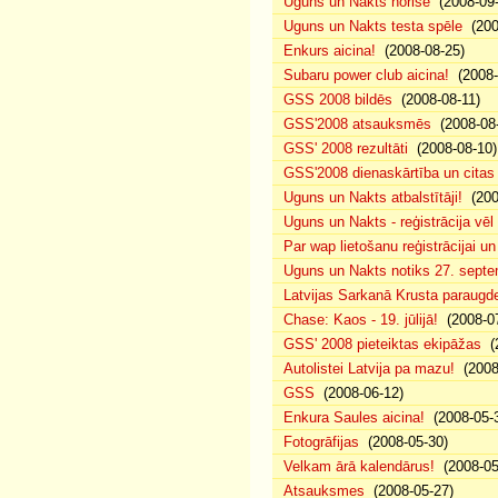
Uguns un Nakts norise
(2008-09-
Uguns un Nakts testa spēle
(200
Enkurs aicina!
(2008-08-25)
Subaru power club aicina!
(2008-
GSS 2008 bildēs
(2008-08-11)
GSS'2008 atsauksmēs
(2008-08-
GSS' 2008 rezultāti
(2008-08-10)
GSS'2008 dienaskārtība un citas
Uguns un Nakts atbalstītāji!
(200
Uguns un Nakts - reģistrācija vē
Par wap lietošanu reģistrācijai u
Uguns un Nakts notiks 27. septe
Latvijas Sarkanā Krusta paraug
Chase: Kaos - 19. jūlijā!
(2008-07
GSS' 2008 pieteiktas ekipāžas
(2
Autolistei Latvija pa mazu!
(2008
GSS
(2008-06-12)
Enkura Saules aicina!
(2008-05-
Fotogrāfijas
(2008-05-30)
Velkam ārā kalendārus!
(2008-05
Atsauksmes
(2008-05-27)