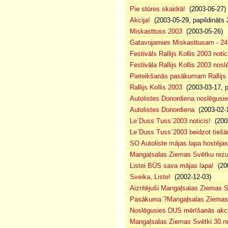
Pie stūres skaidrā!
(2003-06-27)
Akcija!
(2003-05-29, papildināts 
Miskasttuss 2003
(2003-05-26)
Gatavojamies Miskasttusam - 24
Festivāls Rallijs Kollis 2003 notic
Festivāla Rallijs Kollis 2003 nos
Pieteikšanās pasākumam Rallijs 
Rallijs Kollis 2003
(2003-03-17, p
Autolistes Donordiena noslēgusi
Autolistes Donordiena
(2003-02-
Le`Duss Tuss`2003 noticis!
(2003
Le`Duss Tuss`2003 beidzot tiešām
SO Autoliste mājas lapa hostēj
Mangaļsalas Ziemas Svētku rezul
Listei BŪS sava mājas lapa!
(200
Sveika, Liste!
(2002-12-03)
Aizritējuši Mangaļsalas Ziemas S
Pasākuma ?Mangaļsalas Ziemas S
Noslēgusies DUS mērīšanās akci
Mangaļsalas Ziemas Svētki 30.n