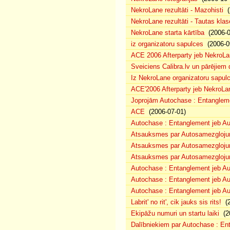
NekroLane rezultāti - Mazohisti
(
NekroLane rezultāti - Tautas klas
NekroLane starta kārtība
(2006-0
iz organizatoru sapulces
(2006-0
ACE 2006 Afterparty jeb NekroL
Sveiciens Calibra.lv un pārējiem 
Iz NekroLane organizatoru sapulc
ACE'2006 Afterparty jeb NekroLa
Joprojām Autochase : Entanglem
ACE
(2006-07-01)
Autochase : Entanglement jeb A
Atsauksmes par Autosamezglojum
Atsauksmes par Autosamezgloju
Atsauksmes par Autosamezgloju
Autochase : Entanglement jeb Au
Autochase : Entanglement jeb A
Autochase : Entanglement jeb Au
Labrit' no rit', cik jauks sis rits!
(2
Ekipāžu numuri un startu laiki
(20
Dalībniekiem par Autochase : E