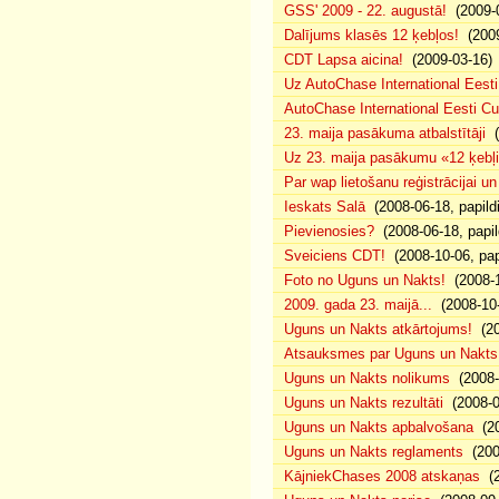
GSS' 2009 - 22. augustā!
(2009-0
Dalījums klasēs 12 ķebļos!
(2009
CDT Lapsa aicina!
(2009-03-16)
Uz AutoChase International Eesti
AutoChase International Eesti Cup'
23. maija pasākuma atbalstītāji
(
Uz 23. maija pasākumu «12 ķebļi»
Par wap lietošanu reģistrācijai u
Ieskats Salā
(2008-06-18, papild
Pievienosies?
(2008-06-18, papil
Sveiciens CDT!
(2008-10-06, pap
Foto no Uguns un Nakts!
(2008-1
2009. gada 23. maijā...
(2008-10-
Uguns un Nakts atkārtojums!
(20
Atsauksmes par Uguns un Nakts
Uguns un Nakts nolikums
(2008-0
Uguns un Nakts rezultāti
(2008-0
Uguns un Nakts apbalvošana
(20
Uguns un Nakts reglaments
(200
KājniekChases 2008 atskaņas
(2