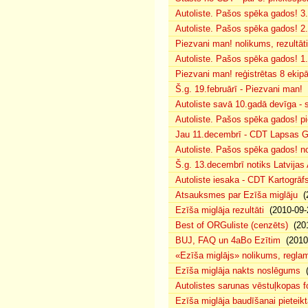
Autoliste. Pašos spēka gados! 3.
Autoliste. Pašos spēka gados! 2. 
Piezvani man! nolikums, rezultāt
Autoliste. Pašos spēka gados! 1.
Piezvani man! reģistrētas 8 ekip
Š.g. 19.februārī - Piezvani man!
(
Autoliste savā 10.gadā devīga - s
Autoliste. Pašos spēka gados! pie
Jau 11.decembrī - CDT Lapsas Go
Autoliste. Pašos spēka gados! no
Š.g. 13.decembrī notiks Latvijas
Autoliste iesaka - CDT Kartogrāf
Atsauksmes par Ezīša miglāju
(2
Ezīša miglāja rezultāti
(2010-09-
Best of ORGuliste (cenzēts)
(201
BUJ, FAQ un 4aBo Ezītim
(2010-
«Ezīša miglājs» nolikums, regla
Ezīša miglāja nakts noslēgums
(
Autolistes sarunas vēstuļkopas f
Ezīša miglāja baudīšanai pieteikt