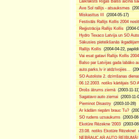
Laikraksts Rīgas Balss aicina sa
Ave Sol rallijs - atsauksmes
(200
Miskasttus III
(2004-05-17)
Festivāls Rallijs Kollis 2004 nosl
Reģistrācija Rallijs Kollis
(2004-04
Hydro Texaco Latvija un SO Autoli
Sākusies pieteikšanās ikgadējam 
Rallijs Kollis
(2004-04-22, papildi
Vai esat gatavi Rallijs Kollis 200
Balso par Latvijas gada labāko au
auto.parks.lv ir atdzīvojies...
(200
SO Autoliste 2. dzimšanas dien
06.12.2003. notiks kārtējais SO 
Drošs ātrums ziemā
(2003-11-11
Sagatavo auto ziemai
(2003-11-0
Pieminot Disastry
(2003-10-28)
Ar kādām riepām brauc Tu?
(200
SO rudens uzsaukums
(2003-08-
Ekotūre Rēzekne '2003
(2003-08-
23.08. notiks Ekotūre Rēzekne!
(
NEBRAUC AR AUTO REIBUMĀ!