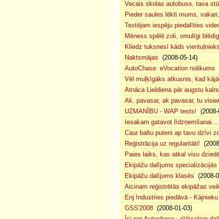
Vecais skolas autobuss, tava s
Pieder saules lēkti mums, vakar
Testējam iespēju piedalīties vide
Mēness spēlē zoli, omulīgi blēd
Kliedz tuksnesī kāds vientuļniek
Naktsmājas
(2008-05-14)
AutoChase: eVocation nolikums
(
Vēl muļķīgāks atkusnis, kad kā
Atnāca Lieldiena pār augstu kalnu
Ak, pavasar, ak pavasar, tu visie
UZMANĪBU - WAP tests!
(2008-
Iesakam gatavot līdzņemšanai...
Caur baltu puteni ap tavu dzīvi 
Reģistrācija uz regularitāti!
(2008
Paies laiks, kas atkal visu dzie
Ekipāžu dalījums specializācijās
Ekipāžu dalījums klasēs
(2008-0
Aicinam reģistrētās ekipāžas vei
Enj Industries piedāvā - Kājniek
GSS'2008
(2008-01-03)
Īsi par Autochase : eVocation da