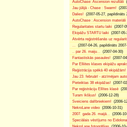
AutoChase: Ascension rezultāti
(
Jau jūlijā - Chase : Swarm!
(2007
Dalies!
(2007-05-27, papildināts 
AutoChase : Ascension materiāli
Regularitates startu laiki
(2007-05
Ekipāžu STARTU laiki
(2007-05-
Atvērta reģistrēšanās uz regularit
...
(2007-04-26, papildināts 2007
.. par 26. maiju...
(2007-04-30)
Fantastiskās pasaules!
(2007-04
Par Elliites klases ekipāžu aprak
Reģistrācija spēkā 40 ekipāžām!
Jau 23. februārī - atzīmējam aut
Pieteiktas 38 ekipāžas!
(2007-02
Par reģistrāciju Ellītes klasē
(200
Turam īkšķus!
(2006-12-28)
Sveiciens dalībniekiem!
(2006-12
NekroLane video
(2006-10-31)
2007. gada 26. maijā...
(2006-10-
Speciālais vēstījums no Eidolona
NekroLane fotogrāfijas
(2006-10-