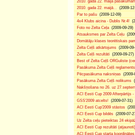
2010. gada 22. maija pasākumam p
2010. gada 22. maijā...
(2009-12-
Par to pašu
(2009-12-09)
4x4 Klubs aicina - Dublis Nr.4!
(2
Foto no Zelta Ceļa
(2009-09-29)
Atsauksmes par Zelta Ceļu
(2009
Domātāju klases teorētiskais p
Zelta Ceļš atkārtojums
(2009-09-
Zelta Ceļš rezultāti
(2009-09-27)
Best of Zelta Ceļš ORGuliste (ce
Pasākuma Zelta Ceļš reglaments
Pēcpasākuma naksniņas
(2009-0
Pasākuma Zelta Ceļš nolikums
(
Nakšņošana no 26. uz 27.septem
ACI Eesti Cup 2009 Afterpārtijs -
GSS'2009 atcelts!
(2009-07-31)
ACI Eesti Cup'2009 stāstos
(200
ACI Eesti Cup bildēs
(2009-07-2
Uz Zelta ceļu pieteiktas 24 ekipā
ACI Eesti Cup rezultāti (atjaunoti
ACI Eesti Cup starta koordinātes