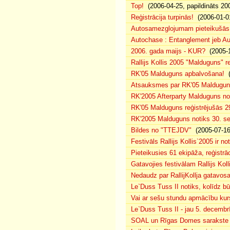
Top!
(2006-04-25, papildināts 20
Reģistrācija turpinās!
(2006-01-0
Autosamezglojumam pieteikušās
Autochase : Entanglement jeb A
2006. gada maijs - KUR?
(2005-1
Rallijs Kollis 2005 "Malduguns" re
RK'05 Malduguns apbalvošana!
(
Atsauksmes par RK'05 Maldugu
RK'2005 Afterparty Malduguns n
RK'05 Malduguns reģistrējušās 2
RK'2005 Malduguns notiks 30. se
Bildes no "TTEJDV"
(2005-07-16
Festivāls Rallijs Kollis`2005 ir not
Pieteikusies 61 ekipāža, reģistrāc
Gatavojies festivālam Rallijs Koll
Nedaudz par RallijKollja gatavos
Le`Duss Tuss II notiks, kolīdz b
Vai ar sešu stundu apmācību kur
Le`Duss Tuss II - jau 5. decembr
SOAL un Rīgas Domes sarakste pa