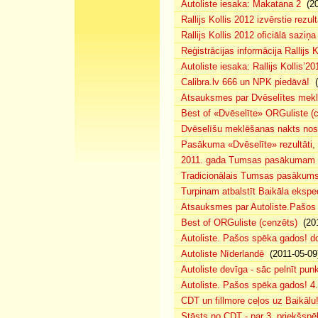
Autoliste iesaka: Makatana 2
(20
Rallijs Kollis 2012 izvērstie rezult
Rallijs Kollis 2012 oficiālā saziņa
Reģistrācijas informācija Rallijs K
Autoliste iesaka: Rallijs Kollis’20
Calibra.lv 666 un NPK piedāvā!
(
Atsauksmes par Dvēselītes mek
Best of «Dvēselīte» ORGuliste (
Dvēselīšu meklēšanas nakts no
Pasākuma «Dvēselīte» rezultāti,
2011. gada Tumsas pasākumam pi
Tradicionālais Tumsas pasākums 
Turpinam atbalstīt Baikāla eksped
Atsauksmes par Autoliste.Pašos
Best of ORGuliste (cenzēts)
(201
Autoliste. Pašos spēka gados! d
Autoliste Nīderlandē
(2011-05-09
Autoliste devīga - sāc pelnīt punk
Autoliste. Pašos spēka gados! 4. 
CDT un fillmore ceļos uz Baikālu
Stāsts no CDT - par 3. priekšspēl