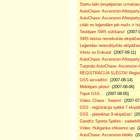
Startu laiki (iespējamas izmaiņas
AutoChase: Ascension Afterparty
AutoChase: Ascension Afterparty
citāti no leģendām jeb mežs ir īst
Testējam SMS sūtīšanu!
(2007-0
SMS testus neveikušās ekipāža
Leģendas neiesūtījušās ekipāžas
Vēsts no Enkura!
(2007-09-11)
AutoChase: Ascension Afterparty 
Turpinās AutoChase: Ascension Af
REĢISTRĀCIJA SLĒGTA! Reģistr
GSS aizvadīts!
(2007-08-14)
Meklējam pilotu!
(2007-08-06)
Topot GSS…
(2007-08-05)
Video: Chase : Swarm!
(2007-07
GSS - reģistrācija spēkā 7 ekipā
GSS - pieteiktas 9 ekipāžas!
(20
Gandrīz Sporta Spēles - sadarbīb
Video: Huliganka shkeerso upi
(2
AutoChase: Ascension bildēs
(20