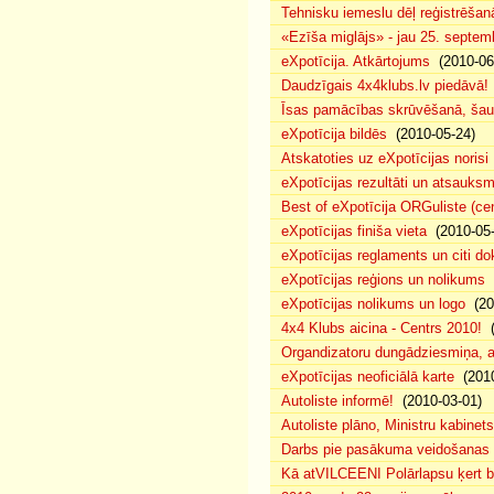
Tehnisku iemeslu dēļ reģistrēša
«Ezīša miglājs» - jau 25. septemb
eXpotīcija. Atkārtojums
(2010-06
Daudzīgais 4x4klubs.lv piedāvā!
Īsas pamācības skrūvēšanā, šau
eXpotīcija bildēs
(2010-05-24)
Atskatoties uz eXpotīcijas norisi
eXpotīcijas rezultāti un atsauks
Best of eXpotīcija ORGuliste (ce
eXpotīcijas finiša vieta
(2010-05-
eXpotīcijas reglaments un citi d
eXpotīcijas reģions un nolikums
(
eXpotīcijas nolikums un logo
(20
4x4 Klubs aicina - Centrs 2010!
(
Organdizatoru dungādziesmiņa, a
eXpotīcijas neoficiālā karte
(2010
Autoliste informē!
(2010-03-01)
Autoliste plāno, Ministru kabinets
Darbs pie pasākuma veidošanas 
Kā atVILCEENI Polārlapsu ķert b