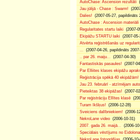
AutoChase: Ascension rezultāti
(
Jau jūlijā - Chase : Swarm!
(2007
Dalies!
(2007-05-27, papildināts 
AutoChase : Ascension materiāli
Regularitates startu laiki
(2007-05
Ekipāžu STARTU laiki
(2007-05-
Atvērta reģistrēšanās uz regularit
...
(2007-04-26, papildināts 2007
.. par 26. maiju...
(2007-04-30)
Fantastiskās pasaules!
(2007-04
Par Elliites klases ekipāžu aprak
Reģistrācija spēkā 40 ekipāžām!
Jau 23. februārī - atzīmējam aut
Pieteiktas 38 ekipāžas!
(2007-02
Par reģistrāciju Ellītes klasē
(200
Turam īkšķus!
(2006-12-28)
Sveiciens dalībniekiem!
(2006-12
NekroLane video
(2006-10-31)
2007. gada 26. maijā...
(2006-10-
Speciālais vēstījums no Eidolona
NekroLane fotogrāfijas
(2006-10-