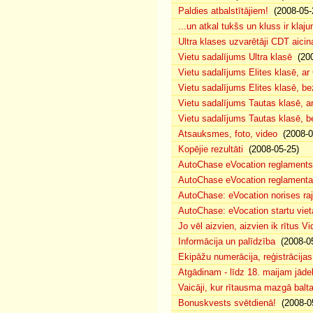
Paldies atbalstītājiem!
(2008-05-
...un atkal tukšs un kluss ir klaj
Ultra klases uzvarētāji CDT aicin
Vietu sadalījums Ultra klasē
(200
Vietu sadalījums Elites klasē, a
Vietu sadalījums Elites klasē, 
Vietu sadalījums Tautas klasē, 
Vietu sadalījums Tautas klasē, 
Atsauksmes, foto, video
(2008-0
Kopējie rezultāti
(2008-05-25)
AutoChase eVocation reglaments
AutoChase eVocation reglamenta 
AutoChase: eVocation norises ra
AutoChase: eVocation startu viet
Jo vēl aizvien, aizvien ik rītus 
Informācija un palīdzība
(2008-05
Ekipāžu numerācija, reģistrācijas 
Atgādinam - līdz 18. maijam jādek
Vaicāji, kur rītausma mazgā bal
Bonuskvests svētdienā!
(2008-0