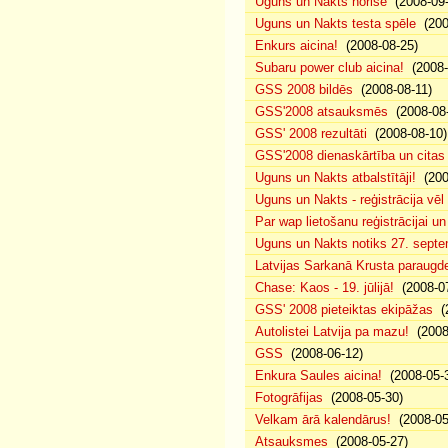
Uguns un Nakts norise
(2008-09-
Uguns un Nakts testa spēle
(200
Enkurs aicina!
(2008-08-25)
Subaru power club aicina!
(2008-
GSS 2008 bildēs
(2008-08-11)
GSS'2008 atsauksmēs
(2008-08-
GSS' 2008 rezultāti
(2008-08-10)
GSS'2008 dienaskārtība un citas
Uguns un Nakts atbalstītāji!
(200
Uguns un Nakts - reģistrācija vē
Par wap lietošanu reģistrācijai u
Uguns un Nakts notiks 27. septe
Latvijas Sarkanā Krusta paraug
Chase: Kaos - 19. jūlijā!
(2008-07
GSS' 2008 pieteiktas ekipāžas
(2
Autolistei Latvija pa mazu!
(2008
GSS
(2008-06-12)
Enkura Saules aicina!
(2008-05-
Fotogrāfijas
(2008-05-30)
Velkam ārā kalendārus!
(2008-05
Atsauksmes
(2008-05-27)