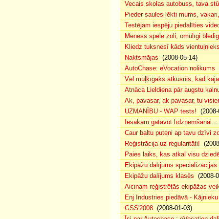
Vecais skolas autobuss, tava s
Pieder saules lēkti mums, vakar
Testējam iespēju piedalīties vide
Mēness spēlē zoli, omulīgi blēd
Kliedz tuksnesī kāds vientuļniek
Naktsmājas
(2008-05-14)
AutoChase: eVocation nolikums
(
Vēl muļķīgāks atkusnis, kad kā
Atnāca Lieldiena pār augstu kalnu
Ak, pavasar, ak pavasar, tu visie
UZMANĪBU - WAP tests!
(2008-
Iesakam gatavot līdzņemšanai...
Caur baltu puteni ap tavu dzīvi 
Reģistrācija uz regularitāti!
(2008
Paies laiks, kas atkal visu dzie
Ekipāžu dalījums specializācijās
Ekipāžu dalījums klasēs
(2008-0
Aicinam reģistrētās ekipāžas vei
Enj Industries piedāvā - Kājniek
GSS'2008
(2008-01-03)
Īsi par Autochase : eVocation da