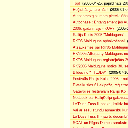
Top!
(2006-04-25, papildināts 20
Reģistrācija turpinās!
(2006-01-0
Autosamezglojumam pieteikušās
Autochase : Entanglement jeb A
2006. gada maijs - KUR?
(2005-1
Rallijs Kollis 2005 "Malduguns" re
RK'05 Malduguns apbalvošana!
(
Atsauksmes par RK'05 Maldugu
RK'2005 Afterparty Malduguns n
RK'05 Malduguns reģistrējušās 2
RK'2005 Malduguns notiks 30. se
Bildes no "TTEJDV"
(2005-07-16
Festivāls Rallijs Kollis`2005 ir not
Pieteikusies 61 ekipāža, reģistrāc
Gatavojies festivālam Rallijs Koll
Nedaudz par RallijKollja gatavos
Le`Duss Tuss II notiks, kolīdz b
Vai ar sešu stundu apmācību kur
Le`Duss Tuss II - jau 5. decembr
SOAL un Rīgas Domes sarakste pa