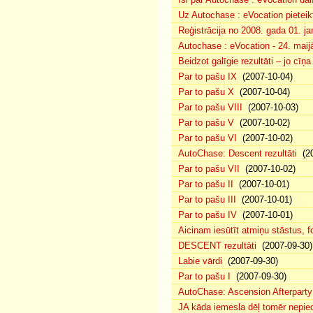
Uz Autochase : eVocation pieteik
Reģistrācija no 2008. gada 01. ja
Autochase : eVocation - 24. maij
Beidzot galīgie rezultāti – jo cīņ
Par to pašu IX
(2007-10-04)
Par to pašu X
(2007-10-04)
Par to pašu VIII
(2007-10-03)
Par to pašu V
(2007-10-02)
Par to pašu VI
(2007-10-02)
AutoChase: Descent rezultāti
(20
Par to pašu VII
(2007-10-02)
Par to pašu II
(2007-10-01)
Par to pašu III
(2007-10-01)
Par to pašu IV
(2007-10-01)
Aicinam iesūtīt atmiņu stāstus, fo
DESCENT rezultāti
(2007-09-30)
Labie vārdi
(2007-09-30)
Par to pašu I
(2007-09-30)
AutoChase: Ascension Afterparty
JA kāda iemesla dēļ tomēr nepied