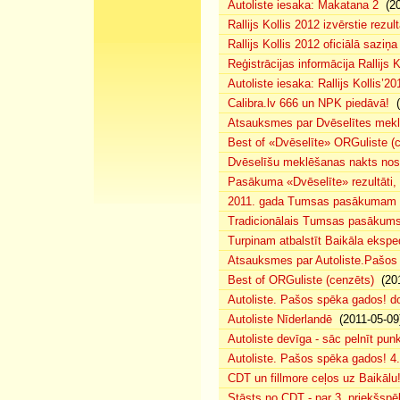
Autoliste iesaka: Makatana 2
(20
Rallijs Kollis 2012 izvērstie rezult
Rallijs Kollis 2012 oficiālā saziņa
Reģistrācijas informācija Rallijs K
Autoliste iesaka: Rallijs Kollis’20
Calibra.lv 666 un NPK piedāvā!
(
Atsauksmes par Dvēselītes mek
Best of «Dvēselīte» ORGuliste (
Dvēselīšu meklēšanas nakts no
Pasākuma «Dvēselīte» rezultāti,
2011. gada Tumsas pasākumam pi
Tradicionālais Tumsas pasākums 
Turpinam atbalstīt Baikāla eksped
Atsauksmes par Autoliste.Pašos
Best of ORGuliste (cenzēts)
(201
Autoliste. Pašos spēka gados! d
Autoliste Nīderlandē
(2011-05-09
Autoliste devīga - sāc pelnīt punk
Autoliste. Pašos spēka gados! 4. 
CDT un fillmore ceļos uz Baikālu
Stāsts no CDT - par 3. priekšspēl