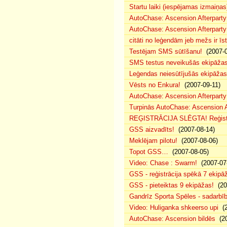
Startu laiki (iespējamas izmaiņas
AutoChase: Ascension Afterparty
AutoChase: Ascension Afterparty
citāti no leģendām jeb mežs ir īst
Testējam SMS sūtīšanu!
(2007-0
SMS testus neveikušās ekipāža
Leģendas neiesūtījušās ekipāžas
Vēsts no Enkura!
(2007-09-11)
AutoChase: Ascension Afterparty 
Turpinās AutoChase: Ascension Af
REĢISTRĀCIJA SLĒGTA! Reģistr
GSS aizvadīts!
(2007-08-14)
Meklējam pilotu!
(2007-08-06)
Topot GSS…
(2007-08-05)
Video: Chase : Swarm!
(2007-07
GSS - reģistrācija spēkā 7 ekipā
GSS - pieteiktas 9 ekipāžas!
(20
Gandrīz Sporta Spēles - sadarbīb
Video: Huliganka shkeerso upi
(2
AutoChase: Ascension bildēs
(20