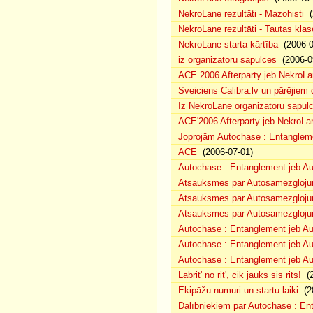
NekroLane rezultāti - Mazohisti
(
NekroLane rezultāti - Tautas klas
NekroLane starta kārtība
(2006-0
iz organizatoru sapulces
(2006-0
ACE 2006 Afterparty jeb NekroL
Sveiciens Calibra.lv un pārējiem 
Iz NekroLane organizatoru sapulc
ACE'2006 Afterparty jeb NekroLa
Joprojām Autochase : Entanglem
ACE
(2006-07-01)
Autochase : Entanglement jeb A
Atsauksmes par Autosamezglojum
Atsauksmes par Autosamezgloju
Atsauksmes par Autosamezgloju
Autochase : Entanglement jeb Au
Autochase : Entanglement jeb A
Autochase : Entanglement jeb Au
Labrit' no rit', cik jauks sis rits!
(2
Ekipāžu numuri un startu laiki
(20
Dalībniekiem par Autochase : E