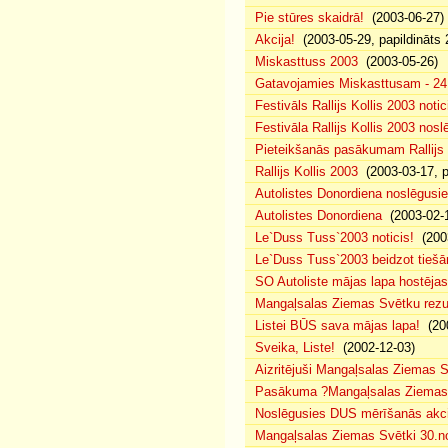
Pie stūres skaidrā!
(2003-06-27)
Akcija!
(2003-05-29, papildināts 
Miskasttuss 2003
(2003-05-26)
Gatavojamies Miskasttusam - 24
Festivāls Rallijs Kollis 2003 notic
Festivāla Rallijs Kollis 2003 nos
Pieteikšanās pasākumam Rallijs 
Rallijs Kollis 2003
(2003-03-17, p
Autolistes Donordiena noslēgusi
Autolistes Donordiena
(2003-02-
Le`Duss Tuss`2003 noticis!
(2003
Le`Duss Tuss`2003 beidzot tiešām
SO Autoliste mājas lapa hostēj
Mangaļsalas Ziemas Svētku rezul
Listei BŪS sava mājas lapa!
(200
Sveika, Liste!
(2002-12-03)
Aizritējuši Mangaļsalas Ziemas S
Pasākuma ?Mangaļsalas Ziemas S
Noslēgusies DUS mērīšanās akci
Mangaļsalas Ziemas Svētki 30.n