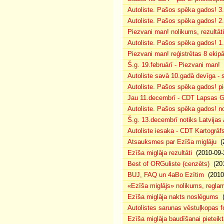
Autoliste. Pašos spēka gados! 3.
Autoliste. Pašos spēka gados! 2. 
Piezvani man! nolikums, rezultāt
Autoliste. Pašos spēka gados! 1.
Piezvani man! reģistrētas 8 ekip
Š.g. 19.februārī - Piezvani man!
(
Autoliste savā 10.gadā devīga - s
Autoliste. Pašos spēka gados! pie
Jau 11.decembrī - CDT Lapsas Go
Autoliste. Pašos spēka gados! no
Š.g. 13.decembrī notiks Latvijas
Autoliste iesaka - CDT Kartogrāf
Atsauksmes par Ezīša miglāju
(2
Ezīša miglāja rezultāti
(2010-09-
Best of ORGuliste (cenzēts)
(201
BUJ, FAQ un 4aBo Ezītim
(2010-
«Ezīša miglājs» nolikums, regla
Ezīša miglāja nakts noslēgums
(
Autolistes sarunas vēstuļkopas f
Ezīša miglāja baudīšanai pieteikt