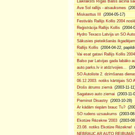
Laikraksts Rīgas Balss aicina sa
Ave Sol rallijs - atsauksmes
(200
Miskasttus III
(2004-05-17)
Festivāls Rallijs Kollis 2004 nosl
Reģistrācija Rallijs Kollis
(2004-04
Hydro Texaco Latvija un SO Autoli
Sākusies pieteikšanās ikgadējam 
Rallijs Kollis
(2004-04-22, papildi
Vai esat gatavi Rallijs Kollis 200
Balso par Latvijas gada labāko au
auto.parks.lv ir atdzīvojies...
(200
SO Autoliste 2. dzimšanas dien
06.12.2003. notiks kārtējais SO 
Drošs ātrums ziemā
(2003-11-11
Sagatavo auto ziemai
(2003-11-0
Pieminot Disastry
(2003-10-28)
Ar kādām riepām brauc Tu?
(200
SO rudens uzsaukums
(2003-08-
Ekotūre Rēzekne '2003
(2003-08-
23.08. notiks Ekotūre Rēzekne!
(
NEBRAUC AR AUTO REIBUMĀ!