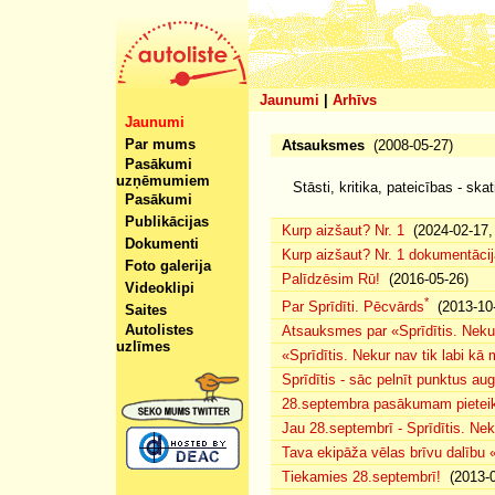
Jaunumi
|
Arhīvs
Jaunumi
Par mums
Atsauksmes
(2008-05-27)
Pasākumi
uzņēmumiem
Stāsti, kritika, pateicības - ska
Pasākumi
Publikācijas
Kurp aizšaut? Nr. 1
(2024-02-17, 
Dokumenti
Kurp aizšaut? Nr. 1 dokumentācij
Foto galerija
Palīdzēsim Rū!
(2016-05-26)
Videoklipi
*
Par Sprīdīti. Pēcvārds
(2013-10-
Saites
Autolistes
Atsauksmes par «Sprīdītis. Nekur
uzlīmes
«Sprīdītis. Nekur nav tik labi k
Sprīdītis - sāc pelnīt punktus au
28.septembra pasākumam pieteiku
Jau 28.septembrī - Sprīdītis. Nek
Tava ekipāža vēlas brīvu dalību
Tiekamies 28.septembrī!
(2013-0