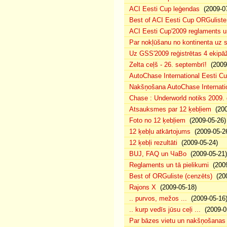
ACI Eesti Cup leģendas
(2009-07
Best of ACI Eesti Cup ORGuliste
ACI Eesti Cup'2009 reglaments u
Par nokļūšanu no kontinenta uz s
Uz GSS'2009 reģistrētas 4 ekipāž
Zelta ceļš - 26. septembrī!
(2009-
AutoChase International Eesti Cu
Nakšņošana AutoChase Internatio
Chase : Underworld notiks 2009. g
Atsauksmes par 12 ķebļiem
(200
Foto no 12 ķebļiem
(2009-05-26)
12 ķebļu atkārtojums
(2009-05-2
12 ķebļi rezultāti
(2009-05-24)
BUJ, FAQ un ЧаВо
(2009-05-21)
Reglaments un tā pielikumi
(2009
Best of ORGuliste (cenzēts)
(200
Rajons X
(2009-05-18)
.. purvos, mežos ...
(2009-05-16
.. kurp vedīs jūsu ceļi ...
(2009-0
Par bāzes vietu un nakšņošanas 