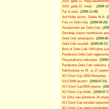
2010. gada 22. maija pasākumam p
2010. gada 22. maijā...
(2009-12-
Par to pašu
(2009-12-09)
4x4 Klubs aicina - Dublis Nr.4!
(2
Foto no Zelta Ceļa
(2009-09-29)
Atsauksmes par Zelta Ceļu
(2009
Domātāju klases teorētiskais p
Zelta Ceļš atkārtojums
(2009-09-
Zelta Ceļš rezultāti
(2009-09-27)
Best of Zelta Ceļš ORGuliste (ce
Pasākuma Zelta Ceļš reglaments
Pēcpasākuma naksniņas
(2009-0
Pasākuma Zelta Ceļš nolikums
(
Nakšņošana no 26. uz 27.septem
ACI Eesti Cup 2009 Afterpārtijs -
GSS'2009 atcelts!
(2009-07-31)
ACI Eesti Cup'2009 stāstos
(200
ACI Eesti Cup bildēs
(2009-07-2
Uz Zelta ceļu pieteiktas 24 ekipā
ACI Eesti Cup rezultāti (atjaunoti
ACI Eesti Cup starta koordinātes