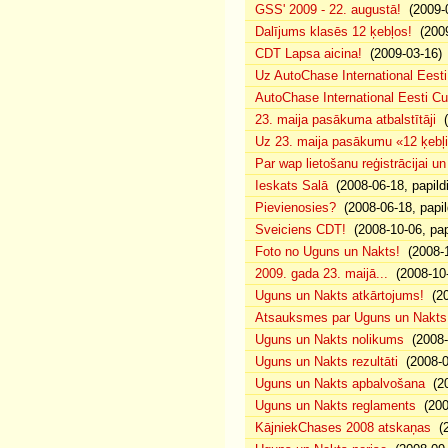
GSS' 2009 - 22. augustā!
(2009-0
Dalījums klasēs 12 ķebļos!
(2009
CDT Lapsa aicina!
(2009-03-16)
Uz AutoChase International Eesti
AutoChase International Eesti Cup'
23. maija pasākuma atbalstītāji
(
Uz 23. maija pasākumu «12 ķebļi»
Par wap lietošanu reģistrācijai u
Ieskats Salā
(2008-06-18, papild
Pievienosies?
(2008-06-18, papil
Sveiciens CDT!
(2008-10-06, pap
Foto no Uguns un Nakts!
(2008-1
2009. gada 23. maijā...
(2008-10-
Uguns un Nakts atkārtojums!
(20
Atsauksmes par Uguns un Nakts
Uguns un Nakts nolikums
(2008-0
Uguns un Nakts rezultāti
(2008-0
Uguns un Nakts apbalvošana
(20
Uguns un Nakts reglaments
(200
KājniekChases 2008 atskaņas
(2