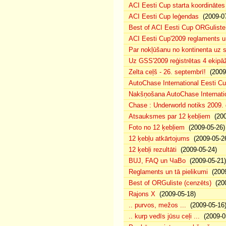
ACI Eesti Cup starta koordinātes
ACI Eesti Cup leģendas
(2009-07
Best of ACI Eesti Cup ORGuliste
ACI Eesti Cup'2009 reglaments u
Par nokļūšanu no kontinenta uz s
Uz GSS'2009 reģistrētas 4 ekipāž
Zelta ceļš - 26. septembrī!
(2009-
AutoChase International Eesti Cu
Nakšņošana AutoChase Internatio
Chase : Underworld notiks 2009. g
Atsauksmes par 12 ķebļiem
(200
Foto no 12 ķebļiem
(2009-05-26)
12 ķebļu atkārtojums
(2009-05-2
12 ķebļi rezultāti
(2009-05-24)
BUJ, FAQ un ЧаВо
(2009-05-21)
Reglaments un tā pielikumi
(2009
Best of ORGuliste (cenzēts)
(200
Rajons X
(2009-05-18)
.. purvos, mežos ...
(2009-05-16
.. kurp vedīs jūsu ceļi ...
(2009-0