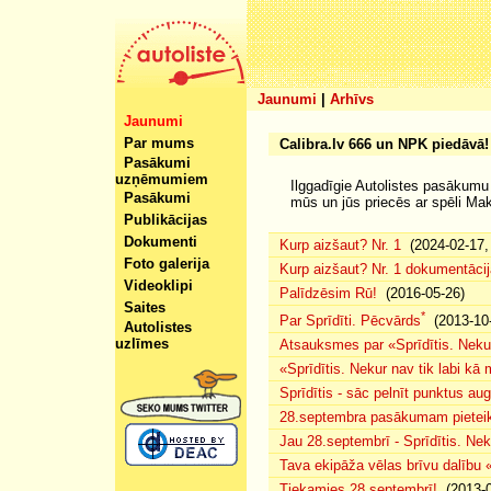
Jaunumi
|
Arhīvs
Jaunumi
Par mums
Calibra.lv 666 un NPK piedāvā!
Pasākumi
uzņēmumiem
Ilggadīgie Autolistes pasākumu 
Pasākumi
mūs un jūs priecēs ar spēli Ma
Publikācijas
Dokumenti
Kurp aizšaut? Nr. 1
(2024-02-17, 
Foto galerija
Kurp aizšaut? Nr. 1 dokumentācij
Videoklipi
Palīdzēsim Rū!
(2016-05-26)
Saites
*
Par Sprīdīti. Pēcvārds
(2013-10-
Autolistes
uzlīmes
Atsauksmes par «Sprīdītis. Nekur
«Sprīdītis. Nekur nav tik labi k
Sprīdītis - sāc pelnīt punktus au
28.septembra pasākumam pieteiku
Jau 28.septembrī - Sprīdītis. Nek
Tava ekipāža vēlas brīvu dalību
Tiekamies 28.septembrī!
(2013-0