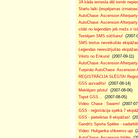
JA kāda iemesla dēļ tomēr nepied
Startu laiki (iespējamas izmaiņas
AutoChase: Ascension Afterparty
AutoChase: Ascension Afterparty
citāti no leģendām jeb mežs ir īst
Testējam SMS sūtīšanu!
(2007-0
SMS testus neveikušās ekipāža
Leģendas neiesūtījušās ekipāžas
Vēsts no Enkura!
(2007-09-11)
AutoChase: Ascension Afterparty 
Turpinās AutoChase: Ascension Af
REĢISTRĀCIJA SLĒGTA! Reģistr
GSS aizvadīts!
(2007-08-14)
Meklējam pilotu!
(2007-08-06)
Topot GSS…
(2007-08-05)
Video: Chase : Swarm!
(2007-07
GSS - reģistrācija spēkā 7 ekipā
GSS - pieteiktas 9 ekipāžas!
(20
Gandrīz Sporta Spēles - sadarbīb
Video: Huliganka shkeerso upi
(2
AutoChase: Ascension bildēs
(20