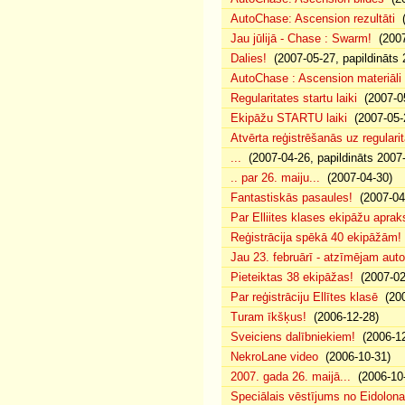
AutoChase: Ascension rezultāti
(
Jau jūlijā - Chase : Swarm!
(2007
Dalies!
(2007-05-27, papildināts 
AutoChase : Ascension materiāli
Regularitates startu laiki
(2007-05
Ekipāžu STARTU laiki
(2007-05-
Atvērta reģistrēšanās uz regularit
...
(2007-04-26, papildināts 2007
.. par 26. maiju...
(2007-04-30)
Fantastiskās pasaules!
(2007-04
Par Elliites klases ekipāžu aprak
Reģistrācija spēkā 40 ekipāžām!
Jau 23. februārī - atzīmējam aut
Pieteiktas 38 ekipāžas!
(2007-02
Par reģistrāciju Ellītes klasē
(200
Turam īkšķus!
(2006-12-28)
Sveiciens dalībniekiem!
(2006-12
NekroLane video
(2006-10-31)
2007. gada 26. maijā...
(2006-10-
Speciālais vēstījums no Eidolona