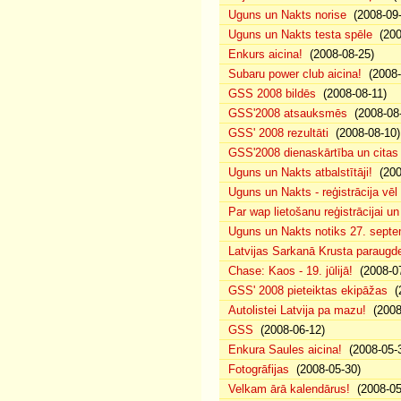
Uguns un Nakts norise
(2008-09-
Uguns un Nakts testa spēle
(200
Enkurs aicina!
(2008-08-25)
Subaru power club aicina!
(2008-
GSS 2008 bildēs
(2008-08-11)
GSS'2008 atsauksmēs
(2008-08-
GSS' 2008 rezultāti
(2008-08-10)
GSS'2008 dienaskārtība un citas
Uguns un Nakts atbalstītāji!
(200
Uguns un Nakts - reģistrācija vē
Par wap lietošanu reģistrācijai u
Uguns un Nakts notiks 27. septe
Latvijas Sarkanā Krusta paraug
Chase: Kaos - 19. jūlijā!
(2008-07
GSS' 2008 pieteiktas ekipāžas
(2
Autolistei Latvija pa mazu!
(2008
GSS
(2008-06-12)
Enkura Saules aicina!
(2008-05-
Fotogrāfijas
(2008-05-30)
Velkam ārā kalendārus!
(2008-05