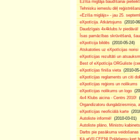
Ezīša miglāja baudīšanai pieteikt
Tehnisku iemeslu dēļ reģistrēša
«Ezīša miglājs» - jau 25. septemb
eXpotīcija. Atkārtojums
(2010-06
Daudzīgais 4x4klubs.lv piedāvā!
Īsas pamācības skrūvēšanā, šau
eXpotīcija bildēs
(2010-05-24)
Atskatoties uz eXpotīcijas norisi
eXpotīcijas rezultāti un atsauks
Best of eXpotīcija ORGuliste (ce
eXpotīcijas finiša vieta
(2010-05-
eXpotīcijas reglaments un citi d
eXpotīcijas reģions un nolikums
(
eXpotīcijas nolikums un logo
(20
4x4 Klubs aicina - Centrs 2010!
(
Organdizatoru dungādziesmiņa, a
eXpotīcijas neoficiālā karte
(2010
Autoliste informē!
(2010-03-01)
Autoliste plāno, Ministru kabinets
Darbs pie pasākuma veidošanas 
Kā atVILCEENI Polārlapsu ķert b