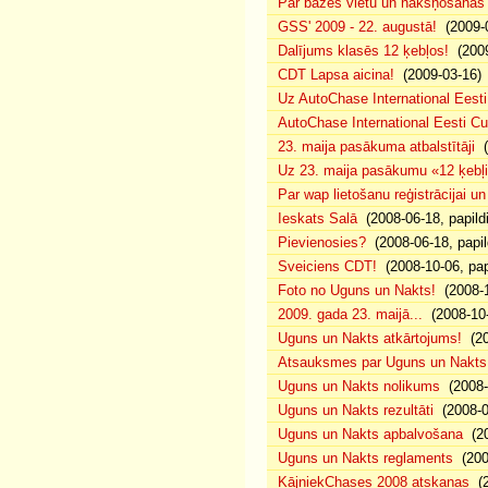
Par bāzes vietu un nakšņošanas 
GSS' 2009 - 22. augustā!
(2009-0
Dalījums klasēs 12 ķebļos!
(2009
CDT Lapsa aicina!
(2009-03-16)
Uz AutoChase International Eesti
AutoChase International Eesti Cup'
23. maija pasākuma atbalstītāji
(
Uz 23. maija pasākumu «12 ķebļi»
Par wap lietošanu reģistrācijai u
Ieskats Salā
(2008-06-18, papild
Pievienosies?
(2008-06-18, papil
Sveiciens CDT!
(2008-10-06, pap
Foto no Uguns un Nakts!
(2008-1
2009. gada 23. maijā...
(2008-10-
Uguns un Nakts atkārtojums!
(20
Atsauksmes par Uguns un Nakts
Uguns un Nakts nolikums
(2008-0
Uguns un Nakts rezultāti
(2008-0
Uguns un Nakts apbalvošana
(20
Uguns un Nakts reglaments
(200
KājniekChases 2008 atskaņas
(2