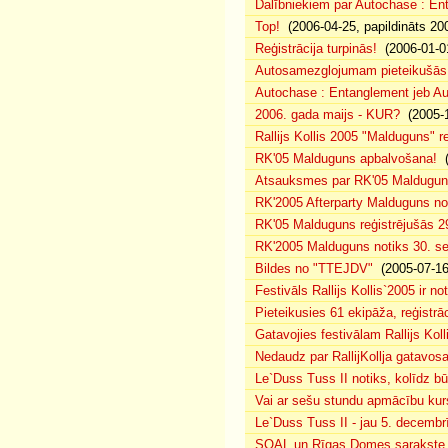
Dalībniekiem par Autochase : E
Top!
(2006-04-25, papildināts 20
Reģistrācija turpinās!
(2006-01-0
Autosamezglojumam pieteikušās
Autochase : Entanglement jeb A
2006. gada maijs - KUR?
(2005-1
Rallijs Kollis 2005 "Malduguns" re
RK'05 Malduguns apbalvošana!
(
Atsauksmes par RK'05 Maldugu
RK'2005 Afterparty Malduguns n
RK'05 Malduguns reģistrējušās 2
RK'2005 Malduguns notiks 30. se
Bildes no "TTEJDV"
(2005-07-16
Festivāls Rallijs Kollis`2005 ir not
Pieteikusies 61 ekipāža, reģistrāc
Gatavojies festivālam Rallijs Koll
Nedaudz par RallijKollja gatavos
Le`Duss Tuss II notiks, kolīdz b
Vai ar sešu stundu apmācību kur
Le`Duss Tuss II - jau 5. decembr
SOAL un Rīgas Domes sarakste pa