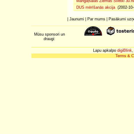
Mangaļsalas Ziemas Svētki 30.n
DUS mērīšanās akcija
(2002-10-
|
Jaunumi
|
Par mums
|
Pasākumi uz
Mūsu sponsori un
draugi:
Lapu apkalpo
digiBlink
,
Terms & C