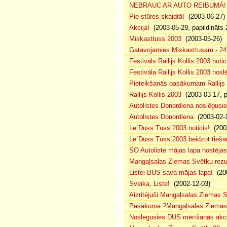
NEBRAUC AR AUTO REIBUMĀ!
Pie stūres skaidrā!
(2003-06-27)
Akcija!
(2003-05-29, papildināts 
Miskasttuss 2003
(2003-05-26)
Gatavojamies Miskasttusam - 24
Festivāls Rallijs Kollis 2003 notic
Festivāla Rallijs Kollis 2003 nos
Pieteikšanās pasākumam Rallijs 
Rallijs Kollis 2003
(2003-03-17, p
Autolistes Donordiena noslēgusi
Autolistes Donordiena
(2003-02-
Le`Duss Tuss`2003 noticis!
(2003
Le`Duss Tuss`2003 beidzot tiešām
SO Autoliste mājas lapa hostēj
Mangaļsalas Ziemas Svētku rezul
Listei BŪS sava mājas lapa!
(200
Sveika, Liste!
(2002-12-03)
Aizritējuši Mangaļsalas Ziemas S
Pasākuma ?Mangaļsalas Ziemas S
Noslēgusies DUS mērīšanās akci