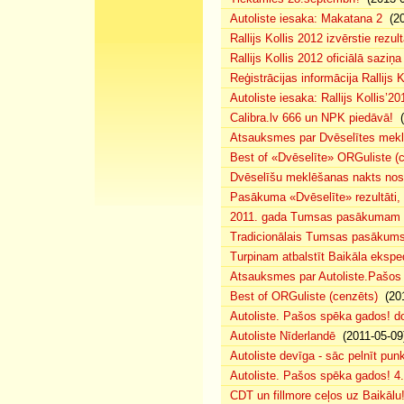
Autoliste iesaka: Makatana 2
(20
Rallijs Kollis 2012 izvērstie rezult
Rallijs Kollis 2012 oficiālā saziņa
Reģistrācijas informācija Rallijs K
Autoliste iesaka: Rallijs Kollis’20
Calibra.lv 666 un NPK piedāvā!
(
Atsauksmes par Dvēselītes mek
Best of «Dvēselīte» ORGuliste (
Dvēselīšu meklēšanas nakts no
Pasākuma «Dvēselīte» rezultāti,
2011. gada Tumsas pasākumam pi
Tradicionālais Tumsas pasākums 
Turpinam atbalstīt Baikāla eksped
Atsauksmes par Autoliste.Pašos
Best of ORGuliste (cenzēts)
(201
Autoliste. Pašos spēka gados! d
Autoliste Nīderlandē
(2011-05-09
Autoliste devīga - sāc pelnīt punk
Autoliste. Pašos spēka gados! 4. 
CDT un fillmore ceļos uz Baikālu