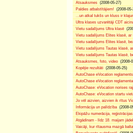
Atsauksmes
(2008-05-27)
Paldies atbalstītājiem!
(2008-05-
...un atkal tukšs un kluss ir klaj
Ultra klases uzvarētāji CDT aicin
Vietu sadalījums Ultra klasē
(200
Vietu sadalījums Elites klasē, a
Vietu sadalījums Elites klasē, 
Vietu sadalījums Tautas klasē, 
Vietu sadalījums Tautas klasē, 
Atsauksmes, foto, video
(2008-0
Kopējie rezultāti
(2008-05-25)
AutoChase eVocation reglaments
AutoChase eVocation reglamenta 
AutoChase: eVocation norises ra
AutoChase: eVocation startu viet
Jo vēl aizvien, aizvien ik rītus 
Informācija un palīdzība
(2008-05
Ekipāžu numerācija, reģistrācijas 
Atgādinam - līdz 18. maijam jādek
Vaicāji, kur rītausma mazgā bal