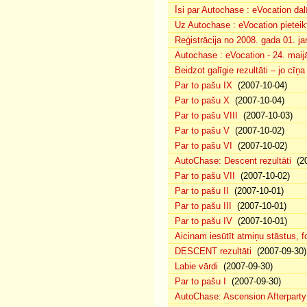
Īsi par Autochase : eVocation da
Uz Autochase : eVocation pieteik
Reģistrācija no 2008. gada 01. ja
Autochase : eVocation - 24. maij
Beidzot galīgie rezultāti – jo cīņ
Par to pašu IX
(2007-10-04)
Par to pašu X
(2007-10-04)
Par to pašu VIII
(2007-10-03)
Par to pašu V
(2007-10-02)
Par to pašu VI
(2007-10-02)
AutoChase: Descent rezultāti
(20
Par to pašu VII
(2007-10-02)
Par to pašu II
(2007-10-01)
Par to pašu III
(2007-10-01)
Par to pašu IV
(2007-10-01)
Aicinam iesūtīt atmiņu stāstus, fo
DESCENT rezultāti
(2007-09-30)
Labie vārdi
(2007-09-30)
Par to pašu I
(2007-09-30)
AutoChase: Ascension Afterparty