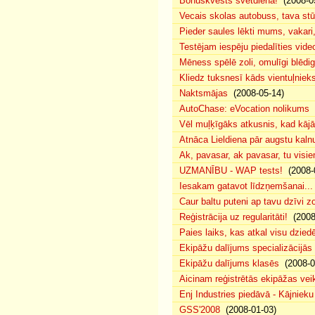
Bonuskvests svētdienā!
(2008-0
Vecais skolas autobuss, tava s
Pieder saules lēkti mums, vakar
Testējam iespēju piedalīties vide
Mēness spēlē zoli, omulīgi blēd
Kliedz tuksnesī kāds vientuļniek
Naktsmājas
(2008-05-14)
AutoChase: eVocation nolikums
(
Vēl muļķīgāks atkusnis, kad kā
Atnāca Lieldiena pār augstu kalnu
Ak, pavasar, ak pavasar, tu visie
UZMANĪBU - WAP tests!
(2008-
Iesakam gatavot līdzņemšanai...
Caur baltu puteni ap tavu dzīvi 
Reģistrācija uz regularitāti!
(2008
Paies laiks, kas atkal visu dzie
Ekipāžu dalījums specializācijās
Ekipāžu dalījums klasēs
(2008-0
Aicinam reģistrētās ekipāžas vei
Enj Industries piedāvā - Kājniek
GSS'2008
(2008-01-03)