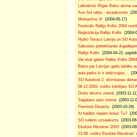
Laikraksts Rīgas Balss aicina sa
Ave Sol rallijs - atsauksmes
(200
Miskasttus III
(2004-05-17)
Festivāls Rallijs Kollis 2004 nosl
Reģistrācija Rallijs Kollis
(2004-04
Hydro Texaco Latvija un SO Autoli
Sākusies pieteikšanās ikgadējam 
Rallijs Kollis
(2004-04-22, papildi
Vai esat gatavi Rallijs Kollis 200
Balso par Latvijas gada labāko au
auto.parks.lv ir atdzīvojies...
(200
SO Autoliste 2. dzimšanas dien
06.12.2003. notiks kārtējais SO 
Drošs ātrums ziemā
(2003-11-11
Sagatavo auto ziemai
(2003-11-0
Pieminot Disastry
(2003-10-28)
Ar kādām riepām brauc Tu?
(200
SO rudens uzsaukums
(2003-08-
Ekotūre Rēzekne '2003
(2003-08-
23.08. notiks Ekotūre Rēzekne!
(