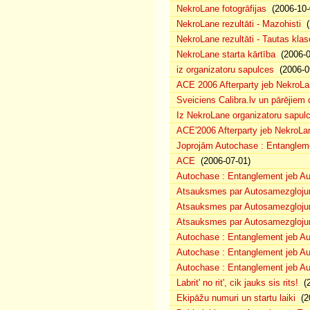
NekroLane fotogrāfijas
(2006-10-
NekroLane rezultāti - Mazohisti
(
NekroLane rezultāti - Tautas klas
NekroLane starta kārtība
(2006-0
iz organizatoru sapulces
(2006-0
ACE 2006 Afterparty jeb NekroL
Sveiciens Calibra.lv un pārējiem 
Iz NekroLane organizatoru sapulc
ACE'2006 Afterparty jeb NekroLa
Joprojām Autochase : Entanglem
ACE
(2006-07-01)
Autochase : Entanglement jeb A
Atsauksmes par Autosamezglojum
Atsauksmes par Autosamezgloju
Atsauksmes par Autosamezgloju
Autochase : Entanglement jeb Au
Autochase : Entanglement jeb A
Autochase : Entanglement jeb Au
Labrit' no rit', cik jauks sis rits!
(2
Ekipāžu numuri un startu laiki
(20