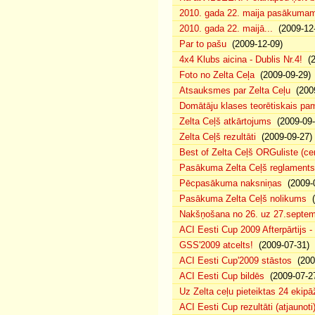
2010. gada 22. maija pasākumam p
2010. gada 22. maijā...
(2009-12-
Par to pašu
(2009-12-09)
4x4 Klubs aicina - Dublis Nr.4!
(2
Foto no Zelta Ceļa
(2009-09-29)
Atsauksmes par Zelta Ceļu
(2009
Domātāju klases teorētiskais p
Zelta Ceļš atkārtojums
(2009-09-
Zelta Ceļš rezultāti
(2009-09-27)
Best of Zelta Ceļš ORGuliste (ce
Pasākuma Zelta Ceļš reglaments
Pēcpasākuma naksniņas
(2009-0
Pasākuma Zelta Ceļš nolikums
(
Nakšņošana no 26. uz 27.septem
ACI Eesti Cup 2009 Afterpārtijs -
GSS'2009 atcelts!
(2009-07-31)
ACI Eesti Cup'2009 stāstos
(200
ACI Eesti Cup bildēs
(2009-07-2
Uz Zelta ceļu pieteiktas 24 ekipā
ACI Eesti Cup rezultāti (atjaunoti