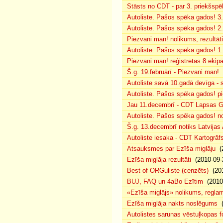
Stāsts no CDT - par 3. priekšspēl
Autoliste. Pašos spēka gados! 3.
Autoliste. Pašos spēka gados! 2. 
Piezvani man! nolikums, rezultāt
Autoliste. Pašos spēka gados! 1.
Piezvani man! reģistrētas 8 ekip
Š.g. 19.februārī - Piezvani man!
(
Autoliste savā 10.gadā devīga - s
Autoliste. Pašos spēka gados! pie
Jau 11.decembrī - CDT Lapsas Go
Autoliste. Pašos spēka gados! no
Š.g. 13.decembrī notiks Latvijas
Autoliste iesaka - CDT Kartogrāf
Atsauksmes par Ezīša miglāju
(2
Ezīša miglāja rezultāti
(2010-09-
Best of ORGuliste (cenzēts)
(201
BUJ, FAQ un 4aBo Ezītim
(2010-
«Ezīša miglājs» nolikums, regla
Ezīša miglāja nakts noslēgums
(
Autolistes sarunas vēstuļkopas f