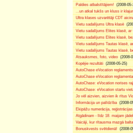
Paldies atbalstītājiem!
(2008-05-
...un atkal tukšs un kluss ir klaj
Ultra klases uzvarētāji CDT aicin
Vietu sadalījums Ultra klasē
(200
Vietu sadalījums Elites klasē, a
Vietu sadalījums Elites klasē, 
Vietu sadalījums Tautas klasē, 
Vietu sadalījums Tautas klasē, 
Atsauksmes, foto, video
(2008-0
Kopējie rezultāti
(2008-05-25)
AutoChase eVocation reglaments
AutoChase eVocation reglamenta 
AutoChase: eVocation norises ra
AutoChase: eVocation startu viet
Jo vēl aizvien, aizvien ik rītus 
Informācija un palīdzība
(2008-05
Ekipāžu numerācija, reģistrācijas 
Atgādinam - līdz 18. maijam jādek
Vaicāji, kur rītausma mazgā bal
Bonuskvests svētdienā!
(2008-0