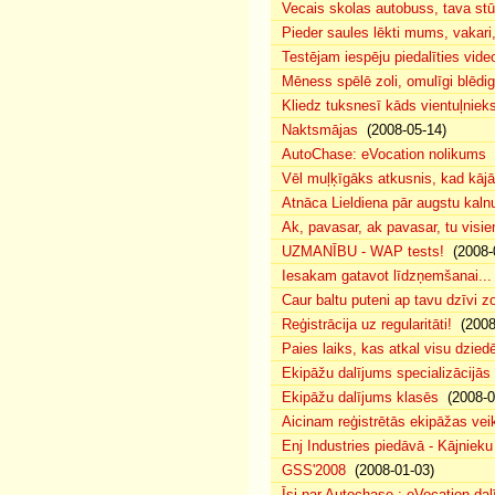
Vecais skolas autobuss, tava s
Pieder saules lēkti mums, vakar
Testējam iespēju piedalīties vide
Mēness spēlē zoli, omulīgi blēd
Kliedz tuksnesī kāds vientuļniek
Naktsmājas
(2008-05-14)
AutoChase: eVocation nolikums
(
Vēl muļķīgāks atkusnis, kad kā
Atnāca Lieldiena pār augstu kalnu
Ak, pavasar, ak pavasar, tu visie
UZMANĪBU - WAP tests!
(2008-
Iesakam gatavot līdzņemšanai...
Caur baltu puteni ap tavu dzīvi 
Reģistrācija uz regularitāti!
(2008
Paies laiks, kas atkal visu dzie
Ekipāžu dalījums specializācijās
Ekipāžu dalījums klasēs
(2008-0
Aicinam reģistrētās ekipāžas vei
Enj Industries piedāvā - Kājniek
GSS'2008
(2008-01-03)
Īsi par Autochase : eVocation da