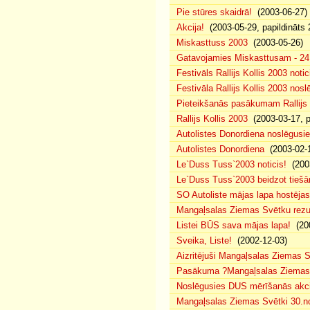
Pie stūres skaidrā!
(2003-06-27)
Akcija!
(2003-05-29, papildināts 
Miskasttuss 2003
(2003-05-26)
Gatavojamies Miskasttusam - 24
Festivāls Rallijs Kollis 2003 notic
Festivāla Rallijs Kollis 2003 nos
Pieteikšanās pasākumam Rallijs 
Rallijs Kollis 2003
(2003-03-17, p
Autolistes Donordiena noslēgusi
Autolistes Donordiena
(2003-02-
Le`Duss Tuss`2003 noticis!
(2003
Le`Duss Tuss`2003 beidzot tiešām
SO Autoliste mājas lapa hostēj
Mangaļsalas Ziemas Svētku rezul
Listei BŪS sava mājas lapa!
(200
Sveika, Liste!
(2002-12-03)
Aizritējuši Mangaļsalas Ziemas S
Pasākuma ?Mangaļsalas Ziemas S
Noslēgusies DUS mērīšanās akci
Mangaļsalas Ziemas Svētki 30.n