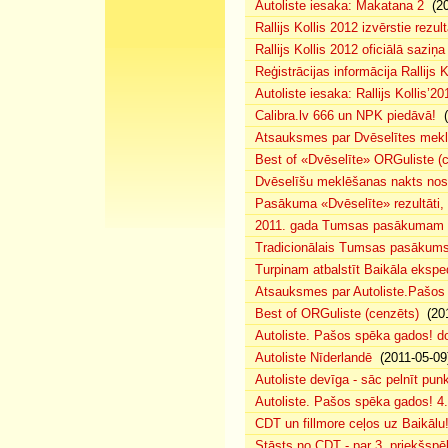
Autoliste iesaka: Makatana 2
(20
Rallijs Kollis 2012 izvērstie rezult
Rallijs Kollis 2012 oficiālā saziņa
Reģistrācijas informācija Rallijs K
Autoliste iesaka: Rallijs Kollis’20
Calibra.lv 666 un NPK piedāvā!
(
Atsauksmes par Dvēselītes mek
Best of «Dvēselīte» ORGuliste (
Dvēselīšu meklēšanas nakts no
Pasākuma «Dvēselīte» rezultāti,
2011. gada Tumsas pasākumam pi
Tradicionālais Tumsas pasākums 
Turpinam atbalstīt Baikāla eksped
Atsauksmes par Autoliste.Pašos
Best of ORGuliste (cenzēts)
(201
Autoliste. Pašos spēka gados! d
Autoliste Nīderlandē
(2011-05-09
Autoliste devīga - sāc pelnīt punk
Autoliste. Pašos spēka gados! 4. 
CDT un fillmore ceļos uz Baikālu
Stāsts no CDT - par 3. priekšspēl