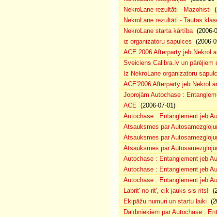
NekroLane rezultāti - Mazohisti
(
NekroLane rezultāti - Tautas klas
NekroLane starta kārtība
(2006-0
iz organizatoru sapulces
(2006-0
ACE 2006 Afterparty jeb NekroL
Sveiciens Calibra.lv un pārējiem 
Iz NekroLane organizatoru sapulc
ACE'2006 Afterparty jeb NekroLa
Joprojām Autochase : Entanglem
ACE
(2006-07-01)
Autochase : Entanglement jeb A
Atsauksmes par Autosamezglojum
Atsauksmes par Autosamezgloju
Atsauksmes par Autosamezgloju
Autochase : Entanglement jeb Au
Autochase : Entanglement jeb A
Autochase : Entanglement jeb Au
Labrit' no rit', cik jauks sis rits!
(2
Ekipāžu numuri un startu laiki
(20
Dalībniekiem par Autochase : E