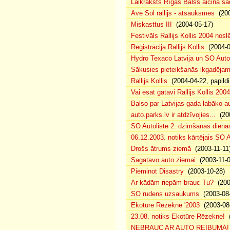
Laikraksts Rīgas Balss aicina sa
Ave Sol rallijs - atsauksmes
(200
Miskasttus III
(2004-05-17)
Festivāls Rallijs Kollis 2004 nosl
Reģistrācija Rallijs Kollis
(2004-04
Hydro Texaco Latvija un SO Autoli
Sākusies pieteikšanās ikgadējam 
Rallijs Kollis
(2004-04-22, papildi
Vai esat gatavi Rallijs Kollis 200
Balso par Latvijas gada labāko au
auto.parks.lv ir atdzīvojies...
(200
SO Autoliste 2. dzimšanas dien
06.12.2003. notiks kārtējais SO 
Drošs ātrums ziemā
(2003-11-11
Sagatavo auto ziemai
(2003-11-0
Pieminot Disastry
(2003-10-28)
Ar kādām riepām brauc Tu?
(200
SO rudens uzsaukums
(2003-08-
Ekotūre Rēzekne '2003
(2003-08-
23.08. notiks Ekotūre Rēzekne!
(
NEBRAUC AR AUTO REIBUMĀ!