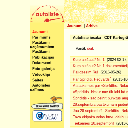
Jaunumi
|
Arhīvs
Jaunumi
Par mums
Autoliste iesaka - CDT Kartogr
Pasākumi
uzņēmumiem
Vairāk
šeit
.
Pasākumi
Publikācijas
Kurp aizšaut? Nr. 1
(2024-02-17, 
Dokumenti
Kurp aizšaut? Nr. 1 dokumentācij
Foto galerija
Palīdzēsim Rū!
(2016-05-26)
Videoklipi
*
Par Sprīdīti. Pēcvārds
(2013-10-
Saites
Autolistes
Atsauksmes par «Sprīdītis. Nekur
uzlīmes
«Sprīdītis. Nekur nav tik labi k
Sprīdītis - sāc pelnīt punktus au
28.septembra pasākumam pieteiku
Jau 28.septembrī - Sprīdītis. Nek
Tava ekipāža vēlas brīvu dalību
Tiekamies 28.septembrī!
(2013-0