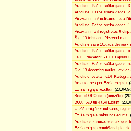
Autoliste. Pašos spēka gados! 3.
Autoliste. Pašos spēka gados! 2. 
Piezvani man! nolikums, rezultāt
Autoliste. Pašos spēka gados! 1.
Piezvani man! reģistrētas 8 ekip
Š.g. 19.februārī - Piezvani man!
(
Autoliste savā 10.gadā devīga - s
Autoliste. Pašos spēka gados! pie
Jau 11.decembrī - CDT Lapsas Go
Autoliste. Pašos spēka gados! no
Š.g. 13.decembrī notiks Latvijas
Autoliste iesaka - CDT Kartogrāf
Atsauksmes par Ezīša miglāju
(2
Ezīša miglāja rezultāti
(2010-09-
Best of ORGuliste (cenzēts)
(201
BUJ, FAQ un 4aBo Ezītim
(2010-
«Ezīša miglājs» nolikums, regla
Ezīša miglāja nakts noslēgums
(
Autolistes sarunas vēstuļkopas f
Ezīša miglāja baudīšanai pieteikt