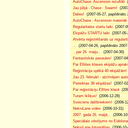
AutoChase: Ascension rezultāti
(
Jau jūlijā - Chase : Swarm!
(2007
Dalies!
(2007-05-27, papildināts 
AutoChase : Ascension materiāli
Regularitates startu laiki
(2007-05
Ekipāžu STARTU laiki
(2007-05-
Atvērta reģistrēšanās uz regularit
...
(2007-04-26, papildināts 2007
.. par 26. maiju...
(2007-04-30)
Fantastiskās pasaules!
(2007-04
Par Elliites klases ekipāžu aprak
Reģistrācija spēkā 40 ekipāžām!
Jau 23. februārī - atzīmējam aut
Pieteiktas 38 ekipāžas!
(2007-02
Par reģistrāciju Ellītes klasē
(200
Turam īkšķus!
(2006-12-28)
Sveiciens dalībniekiem!
(2006-12
NekroLane video
(2006-10-31)
2007. gada 26. maijā...
(2006-10-
Speciālais vēstījums no Eidolona
NekroLane fotogrāfijas
(2006-10-