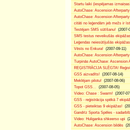
Startu laiki (iespējamas izmaiņas
AutoChase: Ascension Afterparty
AutoChase: Ascension Afterparty
citāti no leģendām jeb mežs ir īst
Testējam SMS sūtīšanu!
(2007-0
SMS testus neveikušās ekipāža
Leģendas neiesūtījušās ekipāžas
Vēsts no Enkura!
(2007-09-11)
AutoChase: Ascension Afterparty 
Turpinās AutoChase: Ascension Af
REĢISTRĀCIJA SLĒGTA! Reģistr
GSS aizvadīts!
(2007-08-14)
Meklējam pilotu!
(2007-08-06)
Topot GSS…
(2007-08-05)
Video: Chase : Swarm!
(2007-07
GSS - reģistrācija spēkā 7 ekipā
GSS - pieteiktas 9 ekipāžas!
(20
Gandrīz Sporta Spēles - sadarbīb
Video: Huliganka shkeerso upi
(2
AutoChase: Ascension bildēs
(20