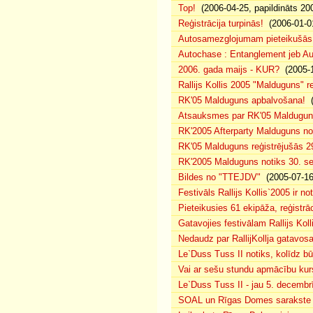
Top!
(2006-04-25, papildināts 20
Reģistrācija turpinās!
(2006-01-0
Autosamezglojumam pieteikušās
Autochase : Entanglement jeb A
2006. gada maijs - KUR?
(2005-1
Rallijs Kollis 2005 "Malduguns" re
RK'05 Malduguns apbalvošana!
(
Atsauksmes par RK'05 Maldugu
RK'2005 Afterparty Malduguns n
RK'05 Malduguns reģistrējušās 2
RK'2005 Malduguns notiks 30. se
Bildes no "TTEJDV"
(2005-07-16
Festivāls Rallijs Kollis`2005 ir not
Pieteikusies 61 ekipāža, reģistrāc
Gatavojies festivālam Rallijs Koll
Nedaudz par RallijKollja gatavos
Le`Duss Tuss II notiks, kolīdz b
Vai ar sešu stundu apmācību kur
Le`Duss Tuss II - jau 5. decembr
SOAL un Rīgas Domes sarakste pa