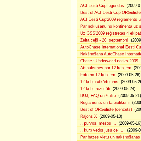
ACI Eesti Cup leģendas
(2009-07
Best of ACI Eesti Cup ORGuliste
ACI Eesti Cup'2009 reglaments u
Par nokļūšanu no kontinenta uz s
Uz GSS'2009 reģistrētas 4 ekipāž
Zelta ceļš - 26. septembrī!
(2009-
AutoChase International Eesti Cu
Nakšņošana AutoChase Internatio
Chase : Underworld notiks 2009. g
Atsauksmes par 12 ķebļiem
(200
Foto no 12 ķebļiem
(2009-05-26)
12 ķebļu atkārtojums
(2009-05-2
12 ķebļi rezultāti
(2009-05-24)
BUJ, FAQ un ЧаВо
(2009-05-21)
Reglaments un tā pielikumi
(2009
Best of ORGuliste (cenzēts)
(200
Rajons X
(2009-05-18)
.. purvos, mežos ...
(2009-05-16
.. kurp vedīs jūsu ceļi ...
(2009-0
Par bāzes vietu un nakšņošanas 