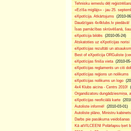
Tehnisku iemeslu dēļ reģistrēša
«Ezīša miglājs» - jau 25. septemb
eXpotīcija. Atkārtojums
(2010-06
Daudzīgais 4x4klubs.lv piedāvā!
Īsas pamācības skrūvēšanā, šau
eXpotīcija bildēs
(2010-05-24)
Atskatoties uz eXpotīcijas norisi
eXpotīcijas rezultāti un atsauks
Best of eXpotīcija ORGuliste (ce
eXpotīcijas finiša vieta
(2010-05-
eXpotīcijas reglaments un citi d
eXpotīcijas reģions un nolikums
(
eXpotīcijas nolikums un logo
(20
4x4 Klubs aicina - Centrs 2010!
(
Organdizatoru dungādziesmiņa, a
eXpotīcijas neoficiālā karte
(2010
Autoliste informē!
(2010-03-01)
Autoliste plāno, Ministru kabinets
Darbs pie pasākuma veidošanas 
Kā atVILCEENI Polārlapsu ķert b