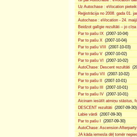
Uz Autochase : eVocation pieteik
Reģistrācija no 2008. gada 01. ja
Autochase : eVocation - 24. maij
Beidzot galīgie rezultāti – jo cīņ
Par to pašu IX
(2007-10-04)
Par to pašu X
(2007-10-04)
Par to pašu VIII
(2007-10-03)
Par to pašu V
(2007-10-02)
Par to pašu VI
(2007-10-02)
AutoChase: Descent rezultāti
(20
Par to pašu VII
(2007-10-02)
Par to pašu II
(2007-10-01)
Par to pašu III
(2007-10-01)
Par to pašu IV
(2007-10-01)
Aicinam iesūtīt atmiņu stāstus, fo
DESCENT rezultāti
(2007-09-30)
Labie vārdi
(2007-09-30)
Par to pašu I
(2007-09-30)
AutoChase: Ascension Afterparty
JA kāda iemesla dēļ tomēr nepied