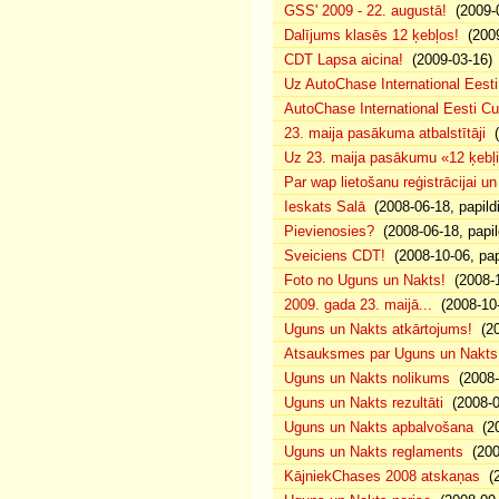
GSS' 2009 - 22. augustā!
(2009-0
Dalījums klasēs 12 ķebļos!
(2009
CDT Lapsa aicina!
(2009-03-16)
Uz AutoChase International Eesti
AutoChase International Eesti Cup'
23. maija pasākuma atbalstītāji
(
Uz 23. maija pasākumu «12 ķebļi»
Par wap lietošanu reģistrācijai u
Ieskats Salā
(2008-06-18, papild
Pievienosies?
(2008-06-18, papil
Sveiciens CDT!
(2008-10-06, pap
Foto no Uguns un Nakts!
(2008-1
2009. gada 23. maijā...
(2008-10-
Uguns un Nakts atkārtojums!
(20
Atsauksmes par Uguns un Nakts
Uguns un Nakts nolikums
(2008-0
Uguns un Nakts rezultāti
(2008-0
Uguns un Nakts apbalvošana
(20
Uguns un Nakts reglaments
(200
KājniekChases 2008 atskaņas
(2