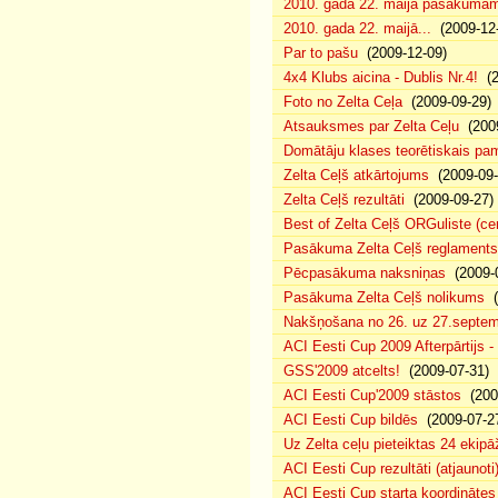
2010. gada 22. maija pasākumam p
2010. gada 22. maijā...
(2009-12-
Par to pašu
(2009-12-09)
4x4 Klubs aicina - Dublis Nr.4!
(2
Foto no Zelta Ceļa
(2009-09-29)
Atsauksmes par Zelta Ceļu
(2009
Domātāju klases teorētiskais p
Zelta Ceļš atkārtojums
(2009-09-
Zelta Ceļš rezultāti
(2009-09-27)
Best of Zelta Ceļš ORGuliste (ce
Pasākuma Zelta Ceļš reglaments
Pēcpasākuma naksniņas
(2009-0
Pasākuma Zelta Ceļš nolikums
(
Nakšņošana no 26. uz 27.septem
ACI Eesti Cup 2009 Afterpārtijs -
GSS'2009 atcelts!
(2009-07-31)
ACI Eesti Cup'2009 stāstos
(200
ACI Eesti Cup bildēs
(2009-07-2
Uz Zelta ceļu pieteiktas 24 ekipā
ACI Eesti Cup rezultāti (atjaunoti
ACI Eesti Cup starta koordinātes