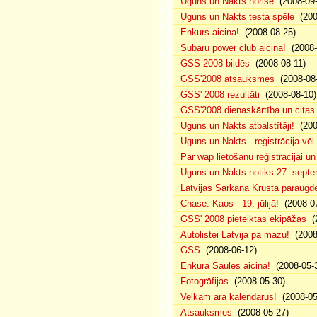
Uguns un Nakts norise
(2008-09-
Uguns un Nakts testa spēle
(200
Enkurs aicina!
(2008-08-25)
Subaru power club aicina!
(2008-
GSS 2008 bildēs
(2008-08-11)
GSS'2008 atsauksmēs
(2008-08-
GSS' 2008 rezultāti
(2008-08-10)
GSS'2008 dienaskārtība un citas
Uguns un Nakts atbalstītāji!
(200
Uguns un Nakts - reģistrācija vē
Par wap lietošanu reģistrācijai u
Uguns un Nakts notiks 27. septe
Latvijas Sarkanā Krusta paraug
Chase: Kaos - 19. jūlijā!
(2008-07
GSS' 2008 pieteiktas ekipāžas
(2
Autolistei Latvija pa mazu!
(2008
GSS
(2008-06-12)
Enkura Saules aicina!
(2008-05-
Fotogrāfijas
(2008-05-30)
Velkam ārā kalendārus!
(2008-05
Atsauksmes
(2008-05-27)