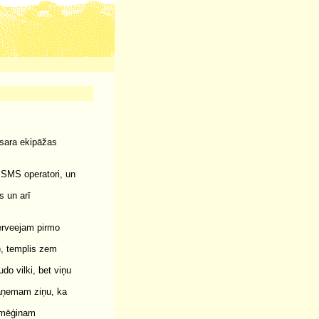
asara ekipāžas
r SMS operatori, un
s un arī
zerveejam pirmo
), templis zem
o vilki, bet viņu
saņemam ziņu, ka
iemēģinam