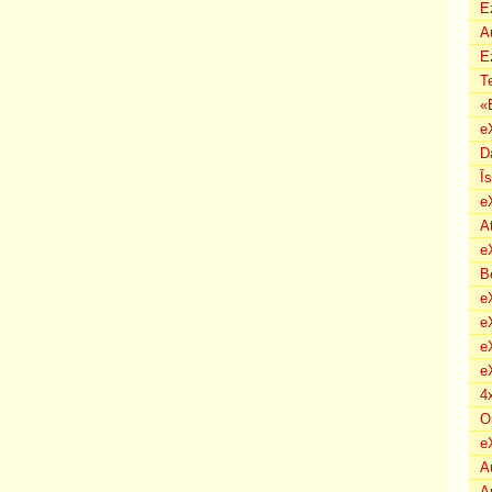
E
A
E
T
«
e
D
Ī
e
A
e
B
eX
e
e
e
4
O
e
A
A