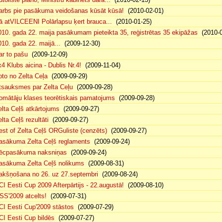
arbs pie pasākuma veidošanas kūsāt kūsā!
(2010-02-01)
ā atVILCEENI Polārlapsu ķert brauca...
(2010-01-25)
010. gada 22. maija pasākumam pieteikta 35, reģistrētas 35 ekipāžas
(2010-0
010. gada 22. maijā...
(2009-12-30)
ar to pašu
(2009-12-09)
x4 Klubs aicina - Dublis Nr.4!
(2009-11-04)
oto no Zelta Ceļa
(2009-09-29)
tsauksmes par Zelta Ceļu
(2009-09-28)
omātāju klases teorētiskais pamatojums
(2009-09-28)
elta Ceļš atkārtojums
(2009-09-27)
lta Ceļš rezultāti
(2009-09-27)
est of Zelta Ceļš ORGuliste (cenzēts)
(2009-09-27)
asākuma Zelta Ceļš reglaments
(2009-09-24)
ēcpasākuma naksniņas
(2009-09-24)
asākuma Zelta Ceļš nolikums
(2009-08-31)
akšņošana no 26. uz 27.septembri
(2009-08-24)
CI Eesti Cup 2009 Afterpārtijs - 22.augustā!
(2009-08-10)
SS'2009 atcelts!
(2009-07-31)
CI Eesti Cup'2009 stāstos
(2009-07-29)
CI Eesti Cup bildēs
(2009-07-27)