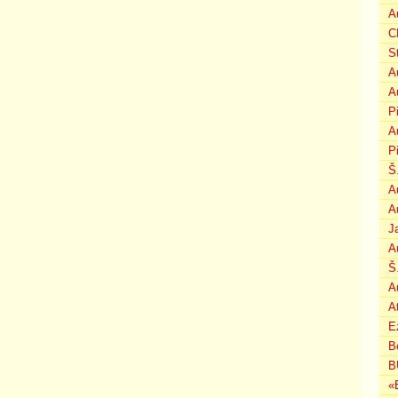
A
C
S
A
A
P
A
P
Š
A
A
J
A
Š
A
A
E
B
B
«