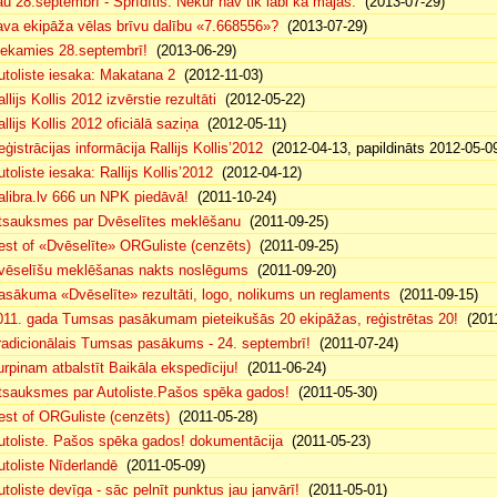
au 28.septembrī - Sprīdītis. Nekur nav tik labi kā mājās.
(2013-07-29)
ava ekipāža vēlas brīvu dalību «7.668556»?
(2013-07-29)
iekamies 28.septembrī!
(2013-06-29)
utoliste iesaka: Makatana 2
(2012-11-03)
llijs Kollis 2012 izvērstie rezultāti
(2012-05-22)
llijs Kollis 2012 oficiālā saziņa
(2012-05-11)
eģistrācijas informācija Rallijs Kollis’2012
(2012-04-13, papildināts 2012-05-0
toliste iesaka: Rallijs Kollis’2012
(2012-04-12)
alibra.lv 666 un NPK piedāvā!
(2011-10-24)
tsauksmes par Dvēselītes meklēšanu
(2011-09-25)
est of «Dvēselīte» ORGuliste (cenzēts)
(2011-09-25)
vēselīšu meklēšanas nakts noslēgums
(2011-09-20)
asākuma «Dvēselīte» rezultāti, logo, nolikums un reglaments
(2011-09-15)
011. gada Tumsas pasākumam pieteikušās 20 ekipāžas, reģistrētas 20!
(2011
radicionālais Tumsas pasākums - 24. septembrī!
(2011-07-24)
urpinam atbalstīt Baikāla ekspedīciju!
(2011-06-24)
tsauksmes par Autoliste.Pašos spēka gados!
(2011-05-30)
est of ORGuliste (cenzēts)
(2011-05-28)
utoliste. Pašos spēka gados! dokumentācija
(2011-05-23)
utoliste Nīderlandē
(2011-05-09)
utoliste devīga - sāc pelnīt punktus jau janvārī!
(2011-05-01)