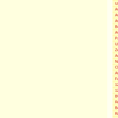
U
A
A
A
B
A
P
U
Z
A
N
C
A
F
1
12
B
R
B
R