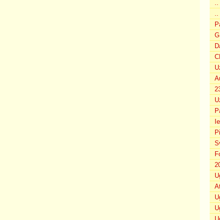
.
..
P
G
D
C
U
A
2
U
P
I
P
S
F
2
U
A
U
U
U