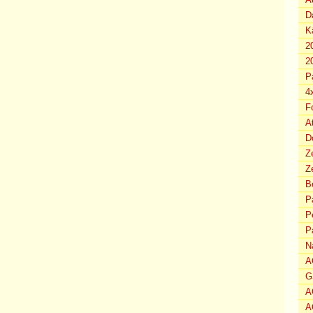
D
K
2
2
P
4
F
A
D
Z
Ze
B
P
P
P
N
A
G
A
A