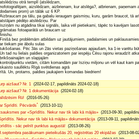
atslēdziņu otrā templī (atslēdzam,
nofotografējam, aizslēdzam, aizbrienam, kur atslēga?, atbrienam, paņemam a
dodamies prom) un tālāk uz 6 KP.
Aizbraucam pa tālu, pa gabalu ieraugam gaismiņu, kuru, garām braucot, tā a
atstājam pēdējo atslēdziņu. Par
īsziņām nu atgādina tikai signāls, laika vēl pietiekami, tāpēc to kavējam laso
grāmatas fotoaparātā un braucam uz
finishu.
Finišā bez problēmām atbildam uz jautājumiem, padalamies un paklausamies 
ar tiekam pie ābolu sulas
tukšošanas. Pēc 3ās un 2ās vietas paziņošanas apjaušam, ka 1-ie varētu būt
Un tad nu lielais paldies organizatoriem par iespēju Cēsu rajonu ieraudzīt atk
brikšņainajām un slapjajām
kontrolpunktu vietām, citām komandām par īsziņu miljonu un vēl kaut kam pa
skaisto saullēktu Rīgā svētdienas agrā
rītā. Un, protams, paldies jaukajiem komandas biedriem!
urp aizšaut? Nr. 1
(2024-02-17, papildināts 2024-02-18)
urp aizšaut? Nr. 1 dokumentācija
(2024-02-18)
alīdzēsim Rū!
(2016-05-26)
*
ar Sprīdīti. Pēcvārds
(2013-10-11)
tsauksmes par «Sprīdītis. Nekur nav tik labi kā mājās»
(2013-09-30, papildin
Sprīdītis. Nekur nav tik labi kā mājās» dokumentācija
(2013-09-11, papildināt
prīdītis - sāc pelnīt punktus augustā!
(2013-08-26)
8.septembra pasākumam pieteikušās 20, reģistrētas 20 ekipāžas
(2013-08-02