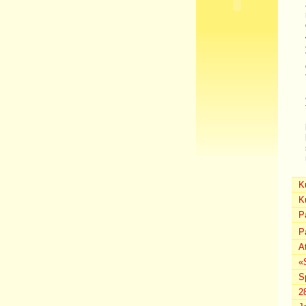
K
K
P
P
A
«
S
2