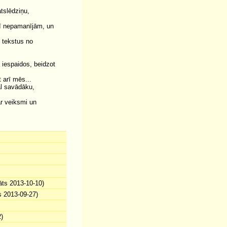
tslēdziņu,
rī nepamanījām, un
t tekstus no
iespaidos, beidzot
 arī mēs...
al savādāku,
r veiksmi un
āts 2013-10-10)
s 2013-09-27)
)