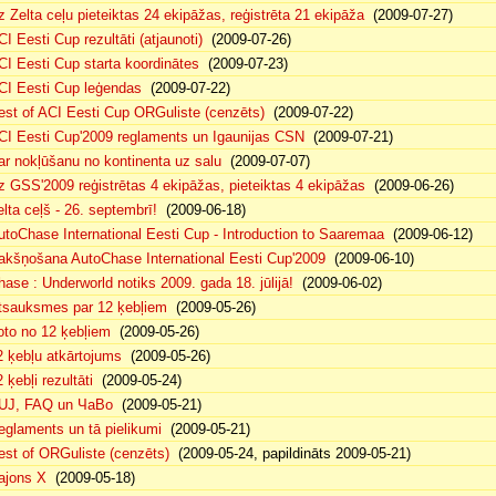
z Zelta ceļu pieteiktas 24 ekipāžas, reģistrēta 21 ekipāža
(2009-07-27)
CI Eesti Cup rezultāti (atjaunoti)
(2009-07-26)
CI Eesti Cup starta koordinātes
(2009-07-23)
CI Eesti Cup leģendas
(2009-07-22)
est of ACI Eesti Cup ORGuliste (cenzēts)
(2009-07-22)
CI Eesti Cup'2009 reglaments un Igaunijas CSN
(2009-07-21)
ar nokļūšanu no kontinenta uz salu
(2009-07-07)
z GSS'2009 reģistrētas 4 ekipāžas, pieteiktas 4 ekipāžas
(2009-06-26)
elta ceļš - 26. septembrī!
(2009-06-18)
utoChase International Eesti Cup - Introduction to Saaremaa
(2009-06-12)
akšņošana AutoChase International Eesti Cup'2009
(2009-06-10)
hase : Underworld notiks 2009. gada 18. jūlijā!
(2009-06-02)
tsauksmes par 12 ķebļiem
(2009-05-26)
oto no 12 ķebļiem
(2009-05-26)
2 ķebļu atkārtojums
(2009-05-26)
 ķebļi rezultāti
(2009-05-24)
UJ, FAQ un ЧаВо
(2009-05-21)
eglaments un tā pielikumi
(2009-05-21)
est of ORGuliste (cenzēts)
(2009-05-24, papildināts 2009-05-21)
ajons X
(2009-05-18)