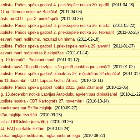
utoliste. Pašos spēka gados! 4. priekšspēle notika 30. aprīlī!
(2011-04-28)
DT un fillmore ceļos uz Baikālu!
(2011-04-03)
tāsts no CDT - par 3. priekšspēli
(2011-03-27)
utoliste. Pašos spēka gados! 3. priekšspēle notika 26. martā!
(2011-03-22)
utoliste. Pašos spēka gados! 2. priekšspēle notika 26. februārī!
(2011-02-25)
iezvani man! nolikums, rezultāti un himna
(2011-02-18)
utoliste. Pašos spēka gados! 1.priekšspēle notika 29.janvārī!
(2011-01-27)
iezvani man! reģistrētas 8 ekipāžas
(2011-01-14)
.g. 19.februārī - Piezvani man!
(2011-01-12)
utoliste savā 10.gadā devīga - sāc pelnīt punktus jau janvārī!
(2011-01-02)
utoliste. Pašos spēka gados! pieteiktas 32, reģistrētas 32 ekipāža!
(2011-01-
au 11.decembrī - CDT Lapsas Golfs. Ātrais.
(2010-12-11)
utoliste. Pašos spēka gados! notiks 2011. gada 28.maijā!
(2010-12-05)
.g. 13.decembrī notiks Latvijas Autoklubu apvienības dibināšana!
(2010-11-22
utoliste iesaka - CDT Kartogrāfs 27. novembrī!
(2010-10-14)
tsauksmes par Ezīša miglāju
(2010-09-27)
zīša miglāja rezultāti
(2010-09-26)
est of ORGuliste (cenzēts)
(2010-09-26)
UJ, FAQ un 4aBo Ezītim
(2010-09-24)
Ezīša miglājs» nolikums, reglaments un logo
(2010-09-22)