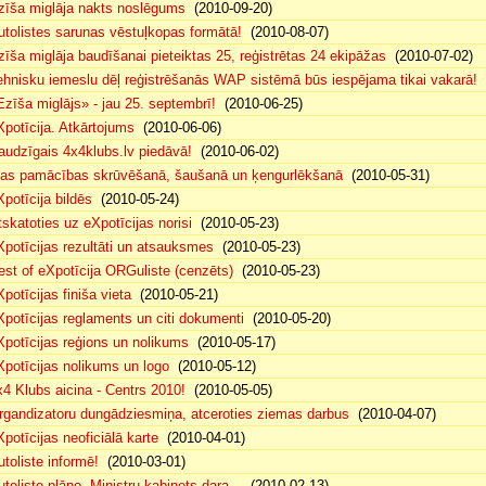
zīša miglāja nakts noslēgums
(2010-09-20)
utolistes sarunas vēstuļkopas formātā!
(2010-08-07)
zīša miglāja baudīšanai pieteiktas 25, reģistrētas 24 ekipāžas
(2010-07-02)
ehnisku iemeslu dēļ reģistrēšanās WAP sistēmā būs iespējama tikai vakarā!
(
Ezīša miglājs» - jau 25. septembrī!
(2010-06-25)
Xpotīcija. Atkārtojums
(2010-06-06)
audzīgais 4x4klubs.lv piedāvā!
(2010-06-02)
sas pamācības skrūvēšanā, šaušanā un ķengurlēkšanā
(2010-05-31)
Xpotīcija bildēs
(2010-05-24)
tskatoties uz eXpotīcijas norisi
(2010-05-23)
Xpotīcijas rezultāti un atsauksmes
(2010-05-23)
est of eXpotīcija ORGuliste (cenzēts)
(2010-05-23)
potīcijas finiša vieta
(2010-05-21)
Xpotīcijas reglaments un citi dokumenti
(2010-05-20)
Xpotīcijas reģions un nolikums
(2010-05-17)
Xpotīcijas nolikums un logo
(2010-05-12)
x4 Klubs aicina - Centrs 2010!
(2010-05-05)
rgandizatoru dungādziesmiņa, atceroties ziemas darbus
(2010-04-07)
Xpotīcijas neoficiālā karte
(2010-04-01)
utoliste informē!
(2010-03-01)
utoliste plāno, Ministru kabinets dara...
(2010-02-13)