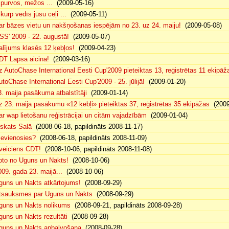
. purvos, mežos ...
(2009-05-16)
 kurp vedīs jūsu ceļi ...
(2009-05-11)
ar bāzes vietu un nakšņošanas iespējām no 23. uz 24. maiju!
(2009-05-08)
SS' 2009 - 22. augustā!
(2009-05-07)
alījums klasēs 12 ķebļos!
(2009-04-23)
DT Lapsa aicina!
(2009-03-16)
z AutoChase International Eesti Cup'2009 pieteiktas 13, reģistrētas 11 ekipāž
utoChase International Eesti Cup'2009 - 25. jūlijā!
(2009-01-20)
3. maija pasākuma atbalstītāji
(2009-01-14)
z 23. maija pasākumu «12 ķebļi» pieteiktas 37, reģistrētas 35 ekipāžas
(2009
ar wap lietošanu reģistrācijai un citām vajadzībām
(2009-01-04)
eskats Salā
(2008-06-18, papildināts 2008-11-17)
ievienosies?
(2008-06-18, papildināts 2008-11-09)
veiciens CDT!
(2008-10-06, papildināts 2008-11-08)
oto no Uguns un Nakts!
(2008-10-06)
009. gada 23. maijā...
(2008-10-06)
guns un Nakts atkārtojums!
(2008-09-29)
tsauksmes par Uguns un Nakts
(2008-09-29)
guns un Nakts nolikums
(2008-09-21, papildināts 2008-09-28)
guns un Nakts rezultāti
(2008-09-28)
guns un Nakts apbalvošana
(2008-09-28)