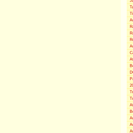
J
T
T
A
Ra
Ra
R
Au
C
A
B
D
P
2
T
T
A
B
A
A
A