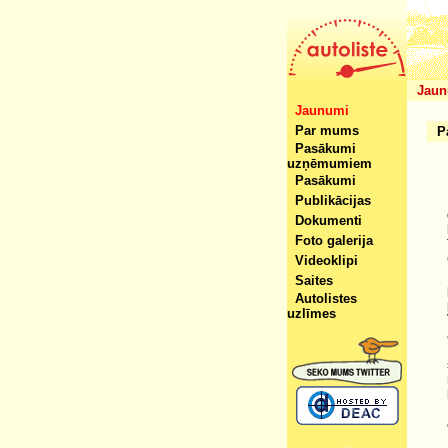
Jaun
Jaunumi
Par mums
P
Pasākumi
uzņēmumiem
Pasākumi
Publikācijas
Dokumenti
Foto galerija
Videoklipi
Saites
Autolistes
uzlīmes