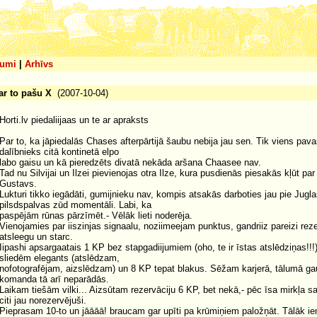
umi
|
Arhīvs
ar to pašu X
(2007-10-04)
Horti.lv piedaliijaas un te ar apraksts
Par to, ka jāpiedalās Chases afterpārtijā šaubu nebija jau sen. Tik viens pav
dalībnieks citā kontinetā elpo
labo gaisu un kā pieredzēts divatā nekāda aršana Chaasee nav.
Tad nu Silvijai un Ilzei pievienojas otra Ilze, kura pusdienās piesakās kļūt pa
Gustavs.
Lukturi tikko iegādāti, gumijnieku nav, kompis atsakās darboties jau pie Jugla
pilsdspalvas zūd momentāli. Labi, ka
paspējām rūnas pārzīmēt.- Vēlāk lieti noderēja.
Vienojamies par iiszinjas signaalu, noziimeejam punktus, gandriiz pareizi re
atsleegu un starc.
Iipashi apsargaatais 1 KP bez stapgadiijumiem (oho, te ir īstas atslēdziņas!!!
sliedēm elegants (atslēdzam,
nofotografējam, aizslēdzam) un 8 KP tepat blakus. Sēžam karjerā, tālumā gaud
komanda tā arī neparādās.
Laikam tiešām vilki... Aizsūtam rezervāciju 6 KP, bet nekā,- pēc īsa mirkļa 
citi jau norezervējuši.
Pieprasam 10-to un jāāāā! braucam gar upīti pa krūmiņiem paložņāt. Tālāk 