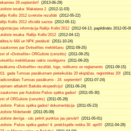
iekamies 28.septembrī!
(2013-06-29)
utoliste iesaka: Makatana 2
(2012-11-03)
llijs Kollis 2012 izvērstie rezultāti
(2012-05-22)
llijs Kollis 2012 oficiālā saziņa
(2012-05-11)
eģistrācijas informācija Rallijs Kollis’2012
(2012-04-13, papildināts 2012-05-0
toliste iesaka: Rallijs Kollis’2012
(2012-04-12)
alibra.lv 666 un NPK piedāvā!
(2011-10-24)
tsauksmes par Dvēselītes meklēšanu
(2011-09-25)
est of «Dvēselīte» ORGuliste (cenzēts)
(2011-09-25)
vēselīšu meklēšanas nakts noslēgums
(2011-09-20)
asākuma «Dvēselīte» rezultāti, logo, nolikums un reglaments
(2011-09-15)
011. gada Tumsas pasākumam pieteikušās 20 ekipāžas, reģistrētas 20!
(2011
radicionālais Tumsas pasākums - 24. septembrī!
(2011-07-24)
urpinam atbalstīt Baikāla ekspedīciju!
(2011-06-24)
tsauksmes par Autoliste.Pašos spēka gados!
(2011-05-30)
est of ORGuliste (cenzēts)
(2011-05-28)
utoliste. Pašos spēka gados! dokumentācija
(2011-05-23)
utoliste Nīderlandē
(2011-05-09)
utoliste devīga - sāc pelnīt punktus jau janvārī!
(2011-05-01)
utoliste. Pašos spēka gados! 4. priekšspēle notika 30. aprīlī!
(2011-04-28)