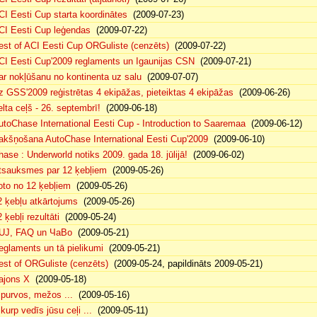
CI Eesti Cup starta koordinātes
(2009-07-23)
CI Eesti Cup leģendas
(2009-07-22)
est of ACI Eesti Cup ORGuliste (cenzēts)
(2009-07-22)
CI Eesti Cup'2009 reglaments un Igaunijas CSN
(2009-07-21)
ar nokļūšanu no kontinenta uz salu
(2009-07-07)
z GSS'2009 reģistrētas 4 ekipāžas, pieteiktas 4 ekipāžas
(2009-06-26)
elta ceļš - 26. septembrī!
(2009-06-18)
utoChase International Eesti Cup - Introduction to Saaremaa
(2009-06-12)
akšņošana AutoChase International Eesti Cup'2009
(2009-06-10)
hase : Underworld notiks 2009. gada 18. jūlijā!
(2009-06-02)
tsauksmes par 12 ķebļiem
(2009-05-26)
oto no 12 ķebļiem
(2009-05-26)
2 ķebļu atkārtojums
(2009-05-26)
 ķebļi rezultāti
(2009-05-24)
UJ, FAQ un ЧаВо
(2009-05-21)
eglaments un tā pielikumi
(2009-05-21)
est of ORGuliste (cenzēts)
(2009-05-24, papildināts 2009-05-21)
ajons X
(2009-05-18)
. purvos, mežos ...
(2009-05-16)
 kurp vedīs jūsu ceļi ...
(2009-05-11)