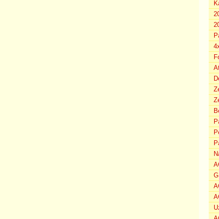
K
2
2
P
4
F
A
D
Z
Ze
B
P
P
P
N
A
G
A
A
U
A