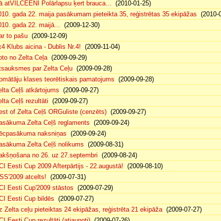
ā atVILCEENI Polārlapsu ķert brauca...
(2010-01-25)
010. gada 22. maija pasākumam pieteikta 35, reģistrētas 35 ekipāžas
(2010-0
010. gada 22. maijā...
(2009-12-30)
ar to pašu
(2009-12-09)
x4 Klubs aicina - Dublis Nr.4!
(2009-11-04)
oto no Zelta Ceļa
(2009-09-29)
tsauksmes par Zelta Ceļu
(2009-09-28)
omātāju klases teorētiskais pamatojums
(2009-09-28)
elta Ceļš atkārtojums
(2009-09-27)
lta Ceļš rezultāti
(2009-09-27)
est of Zelta Ceļš ORGuliste (cenzēts)
(2009-09-27)
asākuma Zelta Ceļš reglaments
(2009-09-24)
ēcpasākuma naksniņas
(2009-09-24)
asākuma Zelta Ceļš nolikums
(2009-08-31)
akšņošana no 26. uz 27.septembri
(2009-08-24)
CI Eesti Cup 2009 Afterpārtijs - 22.augustā!
(2009-08-10)
SS'2009 atcelts!
(2009-07-31)
CI Eesti Cup'2009 stāstos
(2009-07-29)
CI Eesti Cup bildēs
(2009-07-27)
z Zelta ceļu pieteiktas 24 ekipāžas, reģistrēta 21 ekipāža
(2009-07-27)
CI Eesti Cup rezultāti (atjaunoti)
(2009-07-26)