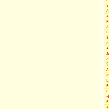
C
S
A
A
P
A
P
Š
A
A
J
A
Š
A
A
E
B
B
«
E
A