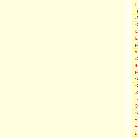
E
T
«
e
D
Ī
e
A
e
B
eX
e
e
e
4
O
e
A
A
D