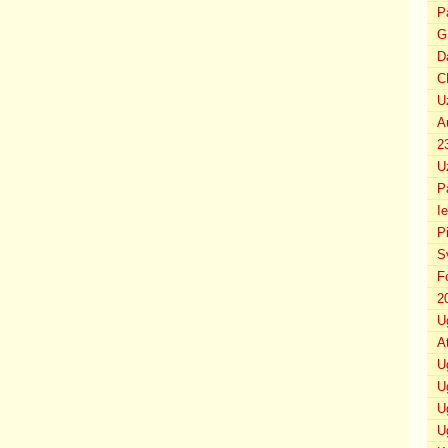
P
G
D
C
U
A
2
U
P
I
P
S
F
2
U
A
U
U
U
U