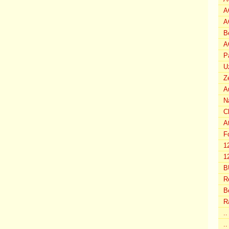
A
A
B
A
P
U
Z
A
N
C
A
F
1
12
B
R
B
R
.
..