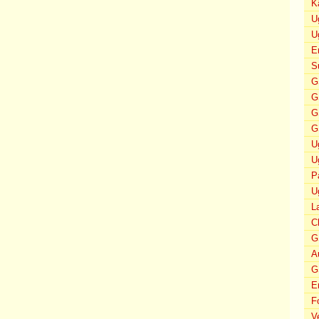
K
U
U
E
S
G
G
G
G
U
U
P
U
L
C
G
A
G
E
F
V