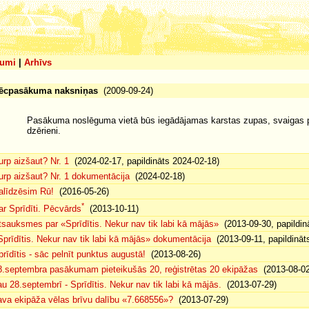
umi
|
Arhīvs
ēcpasākuma naksniņas
(2009-09-24)
Pasākuma noslēguma vietā būs iegādājamas karstas zupas, svaigas 
dzērieni.
urp aizšaut? Nr. 1
(2024-02-17, papildināts 2024-02-18)
urp aizšaut? Nr. 1 dokumentācija
(2024-02-18)
alīdzēsim Rū!
(2016-05-26)
*
ar Sprīdīti. Pēcvārds
(2013-10-11)
tsauksmes par «Sprīdītis. Nekur nav tik labi kā mājās»
(2013-09-30, papildin
Sprīdītis. Nekur nav tik labi kā mājās» dokumentācija
(2013-09-11, papildināt
prīdītis - sāc pelnīt punktus augustā!
(2013-08-26)
8.septembra pasākumam pieteikušās 20, reģistrētas 20 ekipāžas
(2013-08-02
au 28.septembrī - Sprīdītis. Nekur nav tik labi kā mājās.
(2013-07-29)
ava ekipāža vēlas brīvu dalību «7.668556»?
(2013-07-29)