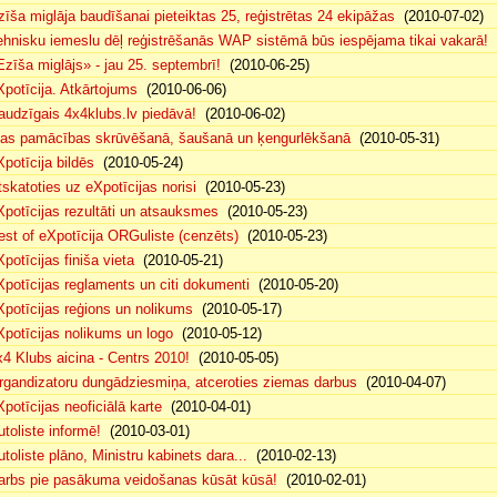
zīša miglāja baudīšanai pieteiktas 25, reģistrētas 24 ekipāžas
(2010-07-02)
ehnisku iemeslu dēļ reģistrēšanās WAP sistēmā būs iespējama tikai vakarā!
(
Ezīša miglājs» - jau 25. septembrī!
(2010-06-25)
Xpotīcija. Atkārtojums
(2010-06-06)
audzīgais 4x4klubs.lv piedāvā!
(2010-06-02)
sas pamācības skrūvēšanā, šaušanā un ķengurlēkšanā
(2010-05-31)
Xpotīcija bildēs
(2010-05-24)
tskatoties uz eXpotīcijas norisi
(2010-05-23)
Xpotīcijas rezultāti un atsauksmes
(2010-05-23)
est of eXpotīcija ORGuliste (cenzēts)
(2010-05-23)
potīcijas finiša vieta
(2010-05-21)
Xpotīcijas reglaments un citi dokumenti
(2010-05-20)
Xpotīcijas reģions un nolikums
(2010-05-17)
Xpotīcijas nolikums un logo
(2010-05-12)
x4 Klubs aicina - Centrs 2010!
(2010-05-05)
rgandizatoru dungādziesmiņa, atceroties ziemas darbus
(2010-04-07)
Xpotīcijas neoficiālā karte
(2010-04-01)
utoliste informē!
(2010-03-01)
utoliste plāno, Ministru kabinets dara...
(2010-02-13)
arbs pie pasākuma veidošanas kūsāt kūsā!
(2010-02-01)