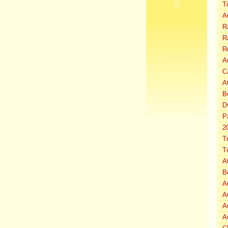
T
A
Ra
Ra
R
Au
C
A
B
D
P
2
T
T
A
B
A
A
A
A