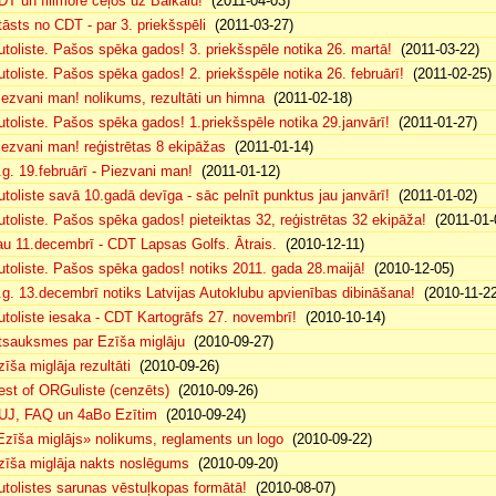
DT un fillmore ceļos uz Baikālu!
(2011-04-03)
tāsts no CDT - par 3. priekšspēli
(2011-03-27)
utoliste. Pašos spēka gados! 3. priekšspēle notika 26. martā!
(2011-03-22)
utoliste. Pašos spēka gados! 2. priekšspēle notika 26. februārī!
(2011-02-25)
iezvani man! nolikums, rezultāti un himna
(2011-02-18)
utoliste. Pašos spēka gados! 1.priekšspēle notika 29.janvārī!
(2011-01-27)
iezvani man! reģistrētas 8 ekipāžas
(2011-01-14)
.g. 19.februārī - Piezvani man!
(2011-01-12)
utoliste savā 10.gadā devīga - sāc pelnīt punktus jau janvārī!
(2011-01-02)
utoliste. Pašos spēka gados! pieteiktas 32, reģistrētas 32 ekipāža!
(2011-01-
au 11.decembrī - CDT Lapsas Golfs. Ātrais.
(2010-12-11)
utoliste. Pašos spēka gados! notiks 2011. gada 28.maijā!
(2010-12-05)
.g. 13.decembrī notiks Latvijas Autoklubu apvienības dibināšana!
(2010-11-22
utoliste iesaka - CDT Kartogrāfs 27. novembrī!
(2010-10-14)
tsauksmes par Ezīša miglāju
(2010-09-27)
zīša miglāja rezultāti
(2010-09-26)
est of ORGuliste (cenzēts)
(2010-09-26)
UJ, FAQ un 4aBo Ezītim
(2010-09-24)
Ezīša miglājs» nolikums, reglaments un logo
(2010-09-22)
zīša miglāja nakts noslēgums
(2010-09-20)
utolistes sarunas vēstuļkopas formātā!
(2010-08-07)