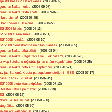
ājniekChases 2008 atskaņas
(2008-09-09)
guns un Nakts norise
(2008-09-07)
guns un Nakts testa spēle
(2008-09-07)
nkurs aicina!
(2008-08-25)
ubaru power club aicina!
(2008-08-22)
SS 2008 bildēs
(2008-08-11)
SS'2008 atsauksmēs
(2008-08-11)
SS' 2008 rezultāti
(2008-08-10)
SS'2008 dienaskārtība un citas nianses
(2008-08-05)
guns un Nakts atbalstītāji!
(2008-08-04)
guns un Nakts - reģistrācija vēl 5 ekipāžām!
(2008-07-28)
ar wap lietošanu reģistrācijai un citām vajadzībām
(2008-07-25)
guns un Nakts notiks 27. septembrī!
(2008-07-21)
atvijas Sarkanā Krusta paraugdemonstrējumi - GSS
(2008-07-17)
hase: Kaos - 19. jūlijā!
(2008-07-15)
SS' 2008 pieteiktas ekipāžas
(2008-07-13)
utolistei Latvija pa mazu!
(2008-06-18)
SS
(2008-06-12)
nkura Saules aicina!
(2008-05-30)
otogrāfijas
(2008-05-30)
elkam ārā kalendārus!
(2008-05-30)