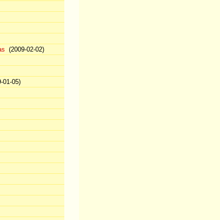
as
(2009-02-02)
-01-05)