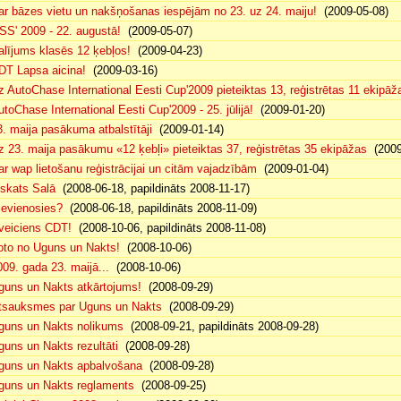
ar bāzes vietu un nakšņošanas iespējām no 23. uz 24. maiju!
(2009-05-08)
SS' 2009 - 22. augustā!
(2009-05-07)
alījums klasēs 12 ķebļos!
(2009-04-23)
DT Lapsa aicina!
(2009-03-16)
z AutoChase International Eesti Cup'2009 pieteiktas 13, reģistrētas 11 ekipāž
utoChase International Eesti Cup'2009 - 25. jūlijā!
(2009-01-20)
3. maija pasākuma atbalstītāji
(2009-01-14)
z 23. maija pasākumu «12 ķebļi» pieteiktas 37, reģistrētas 35 ekipāžas
(2009
ar wap lietošanu reģistrācijai un citām vajadzībām
(2009-01-04)
eskats Salā
(2008-06-18, papildināts 2008-11-17)
ievienosies?
(2008-06-18, papildināts 2008-11-09)
veiciens CDT!
(2008-10-06, papildināts 2008-11-08)
oto no Uguns un Nakts!
(2008-10-06)
009. gada 23. maijā...
(2008-10-06)
guns un Nakts atkārtojums!
(2008-09-29)
tsauksmes par Uguns un Nakts
(2008-09-29)
guns un Nakts nolikums
(2008-09-21, papildināts 2008-09-28)
guns un Nakts rezultāti
(2008-09-28)
guns un Nakts apbalvošana
(2008-09-28)
guns un Nakts reglaments
(2008-09-25)