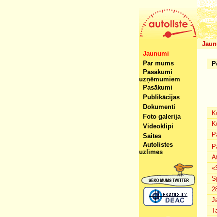
Jaun
Jaunumi
Par mums
P
Pasākumi
uzņēmumiem
Pasākumi
Publikācijas
Dokumenti
K
Foto galerija
K
Videoklipi
P
Saites
Autolistes
P
uzlīmes
A
«
S
2
J
T