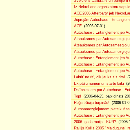
Sveiciens Calibra.lv un pārējiem 
Iz NekroLane organizatoru sapulc
ACE'2006 Afterparty jeb NekroLa
Joprojām Autochase : Entanglem
ACE
(2006-07-01)
Autochase : Entanglement jeb A
Atsauksmes par Autosamezglojum
Atsauksmes par Autosamezgloju
Atsauksmes par Autosamezgloju
Autochase : Entanglement jeb Au
Autochase : Entanglement jeb A
Autochase : Entanglement jeb Au
Labrit' no rit', cik jauks sis rits!
(2
Ekipāžu numuri un startu laiki
(20
Dalībniekiem par Autochase : E
Top!
(2006-04-25, papildināts 20
Reģistrācija turpinās!
(2006-01-0
Autosamezglojumam pieteikušās
Autochase : Entanglement jeb A
2006. gada maijs - KUR?
(2005-1
Rallijs Kollis 2005 "Malduguns" re