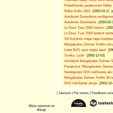
Pieteikšanās pasākumam Rallijs 
Rallijs Kollis 2003
(2003-03-17, p
Autolistes Donordiena noslēgusi
Autolistes Donordiena
(2003-02-
Le`Duss Tuss`2003 noticis!
(2003
Le`Duss Tuss`2003 beidzot tiešām
SO Autoliste mājas lapa hostēj
Mangaļsalas Ziemas Svētku rezul
Listei BŪS sava mājas lapa!
(200
Sveika, Liste!
(2002-12-03)
Aizritējuši Mangaļsalas Ziemas S
Pasākuma ?Mangaļsalas Ziemas S
Noslēgusies DUS mērīšanās akci
Mangaļsalas Ziemas Svētki 30.n
DUS mērīšanās akcija
(2002-10-
|
Jaunumi
|
Par mums
|
Pasākumi uz
Mūsu sponsori un
draugi: