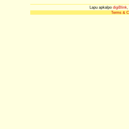
Lapu apkalpo
digiBlink
,
Terms & C