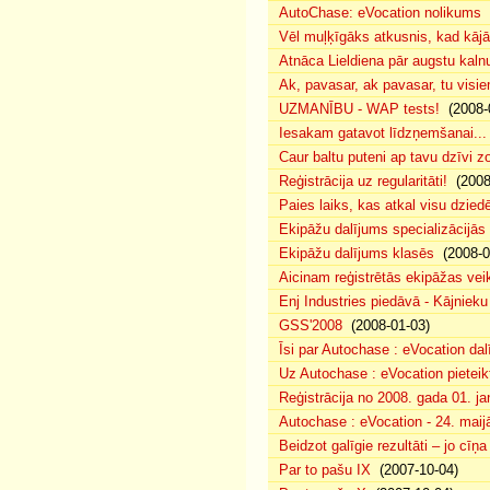
AutoChase: eVocation nolikums
(
Vēl muļķīgāks atkusnis, kad kā
Atnāca Lieldiena pār augstu kalnu
Ak, pavasar, ak pavasar, tu visie
UZMANĪBU - WAP tests!
(2008-
Iesakam gatavot līdzņemšanai...
Caur baltu puteni ap tavu dzīvi 
Reģistrācija uz regularitāti!
(2008
Paies laiks, kas atkal visu dzie
Ekipāžu dalījums specializācijās
Ekipāžu dalījums klasēs
(2008-0
Aicinam reģistrētās ekipāžas vei
Enj Industries piedāvā - Kājniek
GSS'2008
(2008-01-03)
Īsi par Autochase : eVocation da
Uz Autochase : eVocation pieteik
Reģistrācija no 2008. gada 01. ja
Autochase : eVocation - 24. maij
Beidzot galīgie rezultāti – jo cīņ
Par to pašu IX
(2007-10-04)