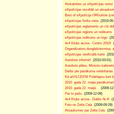
Atskatoties uz eXpotīcijas norisi
eXpotīcijas rezultāti un atsauks
Best of eXpotīcija ORGuliste (ce
eXpotīcijas finiša vieta
(2010-05-
eXpotīcijas reglaments un citi d
eXpotīcijas reģions un nolikums
(
eXpotīcijas nolikums un logo
(20
4x4 Klubs aicina - Centrs 2010!
(
Organdizatoru dungādziesmiņa, a
eXpotīcijas neoficiālā karte
(2010
Autoliste informē!
(2010-03-01)
Autoliste plāno, Ministru kabinets
Darbs pie pasākuma veidošanas 
Kā atVILCEENI Polārlapsu ķert b
2010. gada 22. maija pasākumam p
2010. gada 22. maijā...
(2009-12-
Par to pašu
(2009-12-09)
4x4 Klubs aicina - Dublis Nr.4!
(2
Foto no Zelta Ceļa
(2009-09-29)
Atsauksmes par Zelta Ceļu
(2009