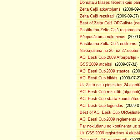
Domātāju klases teorētiskais p
Zelta Ceļš atkārtojums
(2009-09-
Zelta Ceļš rezultāti
(2009-09-27)
Best of Zelta Ceļš ORGuliste (ce
Pasākuma Zelta Ceļš reglaments
Pēcpasākuma naksniņas
(2009-0
Pasākuma Zelta Ceļš nolikums
(
Nakšņošana no 26. uz 27.septem
ACI Eesti Cup 2009 Afterpārtijs -
GSS'2009 atcelts!
(2009-07-31)
ACI Eesti Cup'2009 stāstos
(200
ACI Eesti Cup bildēs
(2009-07-2
Uz Zelta ceļu pieteiktas 24 ekipā
ACI Eesti Cup rezultāti (atjaunoti
ACI Eesti Cup starta koordinātes
ACI Eesti Cup leģendas
(2009-07
Best of ACI Eesti Cup ORGuliste
ACI Eesti Cup'2009 reglaments u
Par nokļūšanu no kontinenta uz s
Uz GSS'2009 reģistrētas 4 ekipāž
Zelta ceļš - 26. septembrī!
(2009-