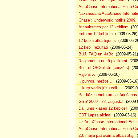
AutoChase International Eesti Cu
Nakšņošana AutoChase Internatio
Chase : Underworld notiks 2009. g
Atsauksmes par 12 ķebļiem
(200
Foto no 12 ķebļiem
(2009-05-26)
12 ķebļu atkārtojums
(2009-05-2
12 ķebļi rezultāti
(2009-05-24)
BUJ, FAQ un ЧаВо
(2009-05-21)
Reglaments un tā pielikumi
(2009
Best of ORGuliste (cenzēts)
(200
Rajons X
(2009-05-18)
.. purvos, mežos ...
(2009-05-16
.. kurp vedīs jūsu ceļi ...
(2009-0
Par bāzes vietu un nakšņošanas 
GSS' 2009 - 22. augustā!
(2009-0
Dalījums klasēs 12 ķebļos!
(2009
CDT Lapsa aicina!
(2009-03-16)
Uz AutoChase International Eesti
AutoChase International Eesti Cup'
23. maija pasākuma atbalstītāji
(