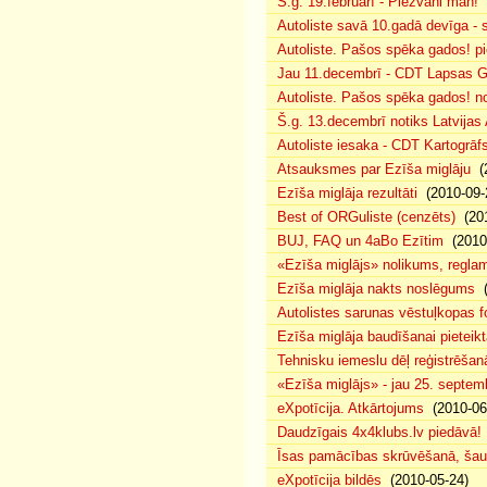
Š.g. 19.februārī - Piezvani man!
(
Autoliste savā 10.gadā devīga - s
Autoliste. Pašos spēka gados! pie
Jau 11.decembrī - CDT Lapsas Go
Autoliste. Pašos spēka gados! no
Š.g. 13.decembrī notiks Latvijas
Autoliste iesaka - CDT Kartogrāf
Atsauksmes par Ezīša miglāju
(2
Ezīša miglāja rezultāti
(2010-09-
Best of ORGuliste (cenzēts)
(201
BUJ, FAQ un 4aBo Ezītim
(2010-
«Ezīša miglājs» nolikums, regla
Ezīša miglāja nakts noslēgums
(
Autolistes sarunas vēstuļkopas f
Ezīša miglāja baudīšanai pieteikt
Tehnisku iemeslu dēļ reģistrēša
«Ezīša miglājs» - jau 25. septemb
eXpotīcija. Atkārtojums
(2010-06
Daudzīgais 4x4klubs.lv piedāvā!
Īsas pamācības skrūvēšanā, šau
eXpotīcija bildēs
(2010-05-24)