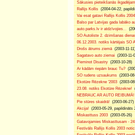
Sākusies pieteikšanās ikgadējam 
Rallijs Kollis
(2004-04-22, papildi
Vai esat gatavi Rallijs Kollis 200
Balso par Latvijas gada labāko au
auto.parks.lv ir atdzīvojies...
(200
SO Autoliste 2. dzimšanas dien
06.12.2003. notiks kārtējais SO 
Drošs ātrums ziemā
(2003-11-11
Sagatavo auto ziemai
(2003-11-0
Pieminot Disastry
(2003-10-28)
Ar kādām riepām brauc Tu?
(200
SO rudens uzsaukums
(2003-08-
Ekotūre Rēzekne '2003
(2003-08-
23.08. notiks Ekotūre Rēzekne!
(
NEBRAUC AR AUTO REIBUMĀ!
Pie stūres skaidrā!
(2003-06-27)
Akcija!
(2003-05-29, papildināts 
Miskasttuss 2003
(2003-05-26)
Gatavojamies Miskasttusam - 24
Festivāls Rallijs Kollis 2003 notic
Festivāla Rallijs Kollis 2003 nos