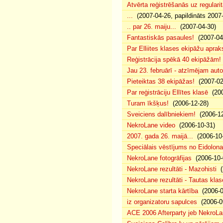
Atvērta reģistrēšanās uz regularit
...
(2007-04-26, papildināts 2007
.. par 26. maiju...
(2007-04-30)
Fantastiskās pasaules!
(2007-04
Par Elliites klases ekipāžu aprak
Reģistrācija spēkā 40 ekipāžām!
Jau 23. februārī - atzīmējam aut
Pieteiktas 38 ekipāžas!
(2007-02
Par reģistrāciju Ellītes klasē
(200
Turam īkšķus!
(2006-12-28)
Sveiciens dalībniekiem!
(2006-12
NekroLane video
(2006-10-31)
2007. gada 26. maijā...
(2006-10-
Speciālais vēstījums no Eidolona
NekroLane fotogrāfijas
(2006-10-
NekroLane rezultāti - Mazohisti
(
NekroLane rezultāti - Tautas klas
NekroLane starta kārtība
(2006-0
iz organizatoru sapulces
(2006-0
ACE 2006 Afterparty jeb NekroL