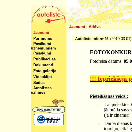
Jaunumi
|
Arhīvs
Jaunumi
Par mums
Autoliste informē!
(2010-03-01)
Pasākumi
uzņēmumiem
FOTOKONKURSS 
Pasākumi
Publikācijas
Fotoreisa datums:
05.
Dokumenti
Foto galerija
Videoklipi
!!! Iepriekšēja 
Saites
Autolistes
uzlīmes
Pieteikšanās veids :
-
Lai pieteiktos 
jānorāda savs v
(ja ir zināms);
-
Darba dienas la
termiņu, cik il