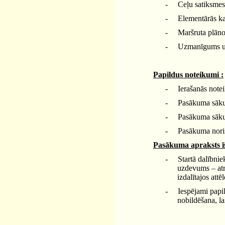
-
Ceļu satiksmes
-
Elementārās ka
-
Maršruta plāno
-
Uzmanīgums un 
Papildus noteikumi :
-
Ierašanās notei
-
Pasākuma sāku
-
Pasākuma sākum
-
Pasākuma noris
Pasākuma apraksts ī
-
Startā dalībni
uzdevums – atr
izdalītajos att
-
Iespējami papi
nobildēšana, la