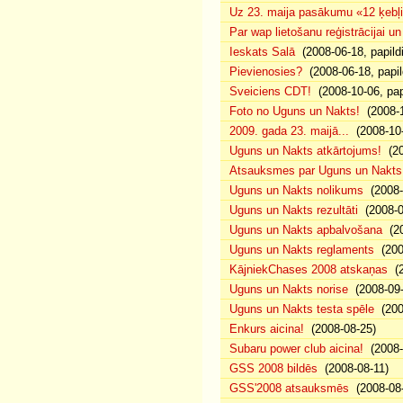
Uz 23. maija pasākumu «12 ķebļi»
Par wap lietošanu reģistrācijai u
Ieskats Salā
(2008-06-18, papild
Pievienosies?
(2008-06-18, papil
Sveiciens CDT!
(2008-10-06, pap
Foto no Uguns un Nakts!
(2008-1
2009. gada 23. maijā...
(2008-10-
Uguns un Nakts atkārtojums!
(20
Atsauksmes par Uguns un Nakts
Uguns un Nakts nolikums
(2008-0
Uguns un Nakts rezultāti
(2008-0
Uguns un Nakts apbalvošana
(20
Uguns un Nakts reglaments
(200
KājniekChases 2008 atskaņas
(2
Uguns un Nakts norise
(2008-09-
Uguns un Nakts testa spēle
(200
Enkurs aicina!
(2008-08-25)
Subaru power club aicina!
(2008-
GSS 2008 bildēs
(2008-08-11)
GSS'2008 atsauksmēs
(2008-08-