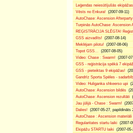
Leģendas neiesūtījušās ekipāžas
Vēsts no Enkura!
(2007-09-11)
AutoChase: Ascension Afterparty 
Turpinās AutoChase: Ascension Af
REĢISTRĀCIJA SLĒGTA! Reģistr
GSS aizvadīts!
(2007-08-14)
Meklējam pilotu!
(2007-08-06)
Topot GSS…
(2007-08-05)
Video: Chase : Swarm!
(2007-07
GSS - reģistrācija spēkā 7 ekipā
GSS - pieteiktas 9 ekipāžas!
(20
Gandrīz Sporta Spēles - sadarbīb
Video: Huliganka shkeerso upi
(2
AutoChase: Ascension bildēs
(20
AutoChase: Ascension rezultāti
(
Jau jūlijā - Chase : Swarm!
(2007
Dalies!
(2007-05-27, papildināts 
AutoChase : Ascension materiāli
Regularitates startu laiki
(2007-05
Ekipāžu STARTU laiki
(2007-05-