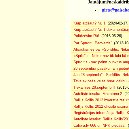
Jautājumi/neskaidrīb
-
girts@gaisaba
Kurp aizšaut? Nr. 1
(2024-02-17, 
Kurp aizšaut? Nr. 1 dokumentācij
Palīdzēsim Rū!
(2016-05-26)
*
Par Sprīdīti. Pēcvārds
(2013-10-
Atsauksmes par «Sprīdītis. Nekur
«Sprīdītis. Nekur nav tik labi k
Sprīdītis - sāc pelnīt punktus au
28.septembra pasākumam pieteiku
Jau 28.septembrī - Sprīdītis. Nek
Tava ekipāža vēlas brīvu dalību
Tiekamies 28.septembrī!
(2013-0
Autoliste iesaka: Makatana 2
(20
Rallijs Kollis 2012 izvērstie rezult
Rallijs Kollis 2012 oficiālā saziņa
Reģistrācijas informācija Rallijs K
Autoliste iesaka: Rallijs Kollis’20
Calibra.lv 666 un NPK piedāvā!
(