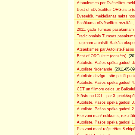
Atsauksmes par Dvēselītes mek
Best of «Dvēselīte» ORGuliste (
Dvēselīšu meklēšanas nakts no
Pasākuma «Dvēselīte» rezultāti,
2011. gada Tumsas pasākumam pi
Tradicionālais Tumsas pasākums 
Turpinam atbalstīt Baikāla eksped
Atsauksmes par Autoliste.Pašos
Best of ORGuliste (cenzēts)
(201
Autoliste. Pašos spēka gados! d
Autoliste Nīderlandē
(2011-05-09
Autoliste devīga - sāc pelnīt punk
Autoliste. Pašos spēka gados! 4. 
CDT un fillmore ceļos uz Baikālu
Stāsts no CDT - par 3. priekšspēl
Autoliste. Pašos spēka gados! 3.
Autoliste. Pašos spēka gados! 2. 
Piezvani man! nolikums, rezultāt
Autoliste. Pašos spēka gados! 1.
Piezvani man! reģistrētas 8 ekip