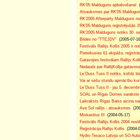
RK'05 Malduguns apbalvošana!
(
Atsauksmes par RK'05 Maldugu
RK'2005 Afterparty Malduguns n
RK'05 Malduguns reģistrējušās 2
RK'2005 Malduguns notiks 30. se
Bildes no "TTEJDV"
(2005-07-16
Festivāls Rallijs Kollis`2005 ir not
Pieteikusies 61 ekipāža, reģistrāc
Gatavojies festivālam Rallijs Koll
Nedaudz par RallijKollja gatavos
Le`Duss Tuss II notiks, kolīdz b
Vai ar sešu stundu apmācību kur
Le`Duss Tuss II - jau 5. decembr
SOAL un Rīgas Domes sarakste pa
Laikraksts Rīgas Balss aicina sa
Ave Sol rallijs - atsauksmes
(200
Miskasttus III
(2004-05-17)
Festivāls Rallijs Kollis 2004 nosl
Reģistrācija Rallijs Kollis
(2004-04
Hydro Texaco Latvija un SO Autoli