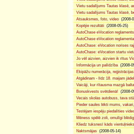
Vietu sadalījums Tautas klasē, 
Vietu sadalījums Tautas klasē, 
Atsauksmes, foto, video
(2008-0
Kopējie rezultāti
(2008-05-25)
AutoChase eVocation reglaments
AutoChase eVocation reglamenta 
AutoChase: eVocation norises ra
AutoChase: eVocation startu viet
Jo vēl aizvien, aizvien ik rītus 
Informācija un palīdzība
(2008-05
Ekipāžu numerācija, reģistrācijas 
Atgādinam - līdz 18. maijam jādek
Vaicāji, kur rītausma mazgā bal
Bonuskvests svētdienā!
(2008-0
Vecais skolas autobuss, tava s
Pieder saules lēkti mums, vakar
Testējam iespēju piedalīties vide
Mēness spēlē zoli, omulīgi blēd
Kliedz tuksnesī kāds vientuļniek
Naktsmājas
(2008-05-14)