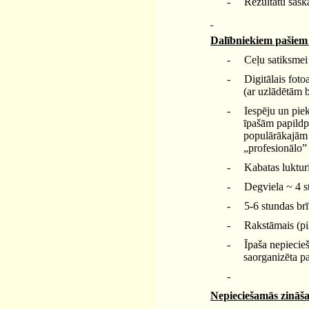
-
Rezultātu saska
Dalībniekiem pašiem 
-
Ceļu satiksmei 
-
Digitālais foto
(ar uzlādētām b
-
Iespēju un pie
īpašām papildp
populārākajām 
„profesionālo”
-
Kabatas lukturi
-
Degviela ~ 4 s
-
5-6 stundas brī
-
Rakstāmais (pi
-
Īpaša nepiecie
saorganizēta pap
-
Nepieciešamās zināša