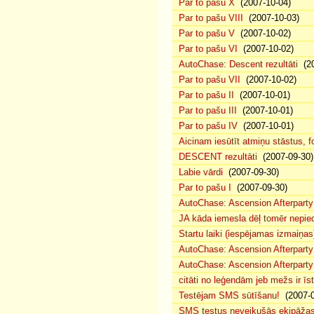
Par to pašu X
(2007-10-04)
Par to pašu VIII
(2007-10-03)
Par to pašu V
(2007-10-02)
Par to pašu VI
(2007-10-02)
AutoChase: Descent rezultāti
(20
Par to pašu VII
(2007-10-02)
Par to pašu II
(2007-10-01)
Par to pašu III
(2007-10-01)
Par to pašu IV
(2007-10-01)
Aicinam iesūtīt atmiņu stāstus, fo
DESCENT rezultāti
(2007-09-30)
Labie vārdi
(2007-09-30)
Par to pašu I
(2007-09-30)
AutoChase: Ascension Afterparty
JA kāda iemesla dēļ tomēr nepied
Startu laiki (iespējamas izmaiņas
AutoChase: Ascension Afterparty
AutoChase: Ascension Afterparty
citāti no leģendām jeb mežs ir īst
Testējam SMS sūtīšanu!
(2007-0
SMS testus neveikušās ekipāža