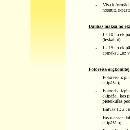
-
Visa informācij
nosūtīta e-past
Dalības maksa no ekip
-
Ls 10 no ekipā
(ieskaitot);
-
Ls 15 no ekipā
apmaksu „uz vi
Fotoreisa orgkomitej
-
Fotoreisa izpi
ekipāžai);
-
Fotoreisa izpil
ekipāžai, kas p
pieteikušās pē
-
Balvas 1.; 2.; u
-
Bezmaksas dal
ekipāžām;