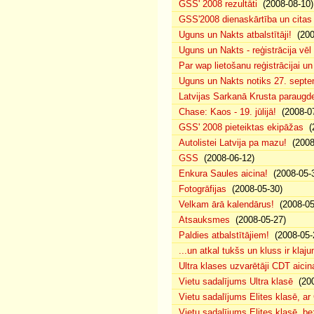
GSS' 2008 rezultāti
(2008-08-10)
GSS'2008 dienaskārtība un citas
Uguns un Nakts atbalstītāji!
(200
Uguns un Nakts - reģistrācija vē
Par wap lietošanu reģistrācijai u
Uguns un Nakts notiks 27. septe
Latvijas Sarkanā Krusta paraug
Chase: Kaos - 19. jūlijā!
(2008-07
GSS' 2008 pieteiktas ekipāžas
(2
Autolistei Latvija pa mazu!
(2008
GSS
(2008-06-12)
Enkura Saules aicina!
(2008-05-
Fotogrāfijas
(2008-05-30)
Velkam ārā kalendārus!
(2008-05
Atsauksmes
(2008-05-27)
Paldies atbalstītājiem!
(2008-05-
...un atkal tukšs un kluss ir klaj
Ultra klases uzvarētāji CDT aicin
Vietu sadalījums Ultra klasē
(200
Vietu sadalījums Elites klasē, a
Vietu sadalījums Elites klasē, 