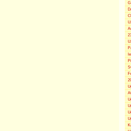
G
D
C
U
A
2
U
P
I
P
S
F
2
U
A
U
U
U
U
K