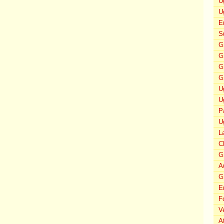
U
U
E
S
G
G
G
G
U
U
P
U
L
C
G
A
G
E
F
V
A