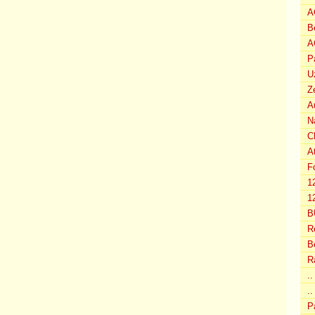
A
B
A
P
U
Z
A
N
C
A
F
1
12
B
R
B
R
.
..
P