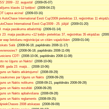
SS' 2009 - 22. augustā!
(2009-05-07)
alījums klasēs 12 ķebļos!
(2009-04-23)
DT Lapsa aicina!
(2009-03-16)
z AutoChase International Eesti Cup'2009 pieteiktas 13, reģistrētas 11 ekipāž
utoChase International Eesti Cup'2009 - 25. jūlijā!
(2009-01-20)
3. maija pasākuma atbalstītāji
(2009-01-14)
z 23. maija pasākumu «12 ķebļi» pieteiktas 37, reģistrētas 35 ekipāžas
(2009
ar wap lietošanu reģistrācijai un citām vajadzībām
(2009-01-04)
eskats Salā
(2008-06-18, papildināts 2008-11-17)
ievienosies?
(2008-06-18, papildināts 2008-11-09)
veiciens CDT!
(2008-10-06, papildināts 2008-11-08)
oto no Uguns un Nakts!
(2008-10-06)
009. gada 23. maijā...
(2008-10-06)
guns un Nakts atkārtojums!
(2008-09-29)
tsauksmes par Uguns un Nakts
(2008-09-29)
guns un Nakts nolikums
(2008-09-21, papildināts 2008-09-28)
guns un Nakts rezultāti
(2008-09-28)
guns un Nakts apbalvošana
(2008-09-28)
guns un Nakts reglaments
(2008-09-25)
ājniekChases 2008 atskaņas
(2008-09-09)