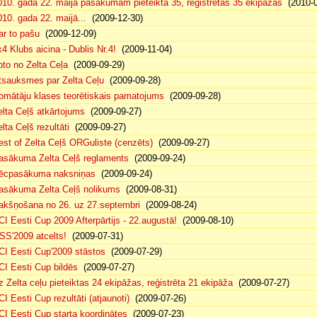
010. gada 22. maija pasākumam pieteikta 35, reģistrētas 35 ekipāžas
(2010-0
010. gada 22. maijā...
(2009-12-30)
ar to pašu
(2009-12-09)
x4 Klubs aicina - Dublis Nr.4!
(2009-11-04)
oto no Zelta Ceļa
(2009-09-29)
tsauksmes par Zelta Ceļu
(2009-09-28)
omātāju klases teorētiskais pamatojums
(2009-09-28)
elta Ceļš atkārtojums
(2009-09-27)
lta Ceļš rezultāti
(2009-09-27)
est of Zelta Ceļš ORGuliste (cenzēts)
(2009-09-27)
asākuma Zelta Ceļš reglaments
(2009-09-24)
ēcpasākuma naksniņas
(2009-09-24)
asākuma Zelta Ceļš nolikums
(2009-08-31)
akšņošana no 26. uz 27.septembri
(2009-08-24)
CI Eesti Cup 2009 Afterpārtijs - 22.augustā!
(2009-08-10)
SS'2009 atcelts!
(2009-07-31)
CI Eesti Cup'2009 stāstos
(2009-07-29)
CI Eesti Cup bildēs
(2009-07-27)
z Zelta ceļu pieteiktas 24 ekipāžas, reģistrēta 21 ekipāža
(2009-07-27)
CI Eesti Cup rezultāti (atjaunoti)
(2009-07-26)
CI Eesti Cup starta koordinātes
(2009-07-23)