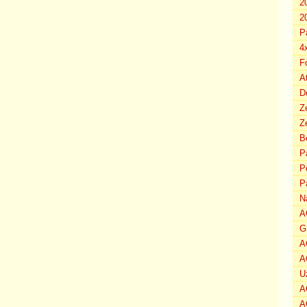
2
2
P
4
F
A
D
Z
Ze
B
P
P
P
N
A
G
A
A
U
A
A