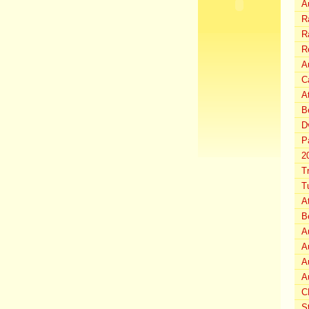
A
Ra
Ra
R
Au
C
A
B
D
P
2
T
T
A
B
A
A
A
A
C
S