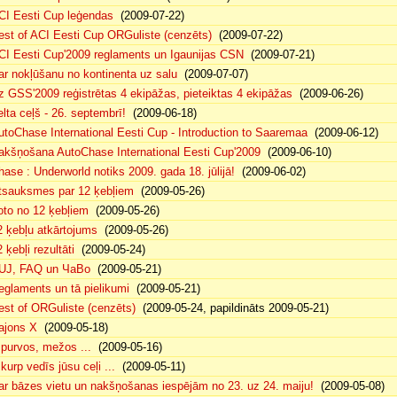
CI Eesti Cup leģendas
(2009-07-22)
est of ACI Eesti Cup ORGuliste (cenzēts)
(2009-07-22)
CI Eesti Cup'2009 reglaments un Igaunijas CSN
(2009-07-21)
ar nokļūšanu no kontinenta uz salu
(2009-07-07)
z GSS'2009 reģistrētas 4 ekipāžas, pieteiktas 4 ekipāžas
(2009-06-26)
elta ceļš - 26. septembrī!
(2009-06-18)
utoChase International Eesti Cup - Introduction to Saaremaa
(2009-06-12)
akšņošana AutoChase International Eesti Cup'2009
(2009-06-10)
hase : Underworld notiks 2009. gada 18. jūlijā!
(2009-06-02)
tsauksmes par 12 ķebļiem
(2009-05-26)
oto no 12 ķebļiem
(2009-05-26)
2 ķebļu atkārtojums
(2009-05-26)
 ķebļi rezultāti
(2009-05-24)
UJ, FAQ un ЧаВо
(2009-05-21)
eglaments un tā pielikumi
(2009-05-21)
est of ORGuliste (cenzēts)
(2009-05-24, papildināts 2009-05-21)
ajons X
(2009-05-18)
. purvos, mežos ...
(2009-05-16)
 kurp vedīs jūsu ceļi ...
(2009-05-11)
ar bāzes vietu un nakšņošanas iespējām no 23. uz 24. maiju!
(2009-05-08)