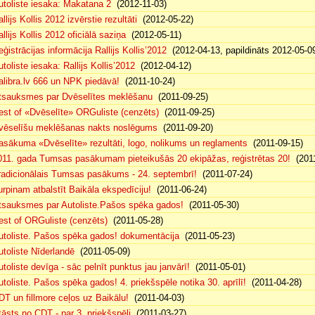
utoliste iesaka: Makatana 2
(2012-11-03)
llijs Kollis 2012 izvērstie rezultāti
(2012-05-22)
llijs Kollis 2012 oficiālā saziņa
(2012-05-11)
eģistrācijas informācija Rallijs Kollis’2012
(2012-04-13, papildināts 2012-05-0
toliste iesaka: Rallijs Kollis’2012
(2012-04-12)
alibra.lv 666 un NPK piedāvā!
(2011-10-24)
tsauksmes par Dvēselītes meklēšanu
(2011-09-25)
est of «Dvēselīte» ORGuliste (cenzēts)
(2011-09-25)
vēselīšu meklēšanas nakts noslēgums
(2011-09-20)
asākuma «Dvēselīte» rezultāti, logo, nolikums un reglaments
(2011-09-15)
011. gada Tumsas pasākumam pieteikušās 20 ekipāžas, reģistrētas 20!
(2011
radicionālais Tumsas pasākums - 24. septembrī!
(2011-07-24)
urpinam atbalstīt Baikāla ekspedīciju!
(2011-06-24)
tsauksmes par Autoliste.Pašos spēka gados!
(2011-05-30)
est of ORGuliste (cenzēts)
(2011-05-28)
utoliste. Pašos spēka gados! dokumentācija
(2011-05-23)
utoliste Nīderlandē
(2011-05-09)
utoliste devīga - sāc pelnīt punktus jau janvārī!
(2011-05-01)
utoliste. Pašos spēka gados! 4. priekšspēle notika 30. aprīlī!
(2011-04-28)
DT un fillmore ceļos uz Baikālu!
(2011-04-03)
tāsts no CDT - par 3. priekšspēli
(2011-03-27)