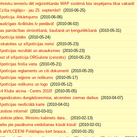
ehnisku iemeslu dēļ reģistrēšanās WAP sistēmā būs iespējama tikai vakarā!
(
Ezīša miglājs» - jau 25. septembrī!
(2010-06-25)
Xpotīcija. Atkārtojums
(2010-06-06)
audzīgais 4x4klubs.lv piedāvā!
(2010-06-02)
sas pamācības skrūvēšanā, šaušanā un ķengurlēkšanā
(2010-05-31)
Xpotīcija bildēs
(2010-05-24)
tskatoties uz eXpotīcijas norisi
(2010-05-23)
Xpotīcijas rezultāti un atsauksmes
(2010-05-23)
est of eXpotīcija ORGuliste (cenzēts)
(2010-05-23)
potīcijas finiša vieta
(2010-05-21)
Xpotīcijas reglaments un citi dokumenti
(2010-05-20)
Xpotīcijas reģions un nolikums
(2010-05-17)
Xpotīcijas nolikums un logo
(2010-05-12)
x4 Klubs aicina - Centrs 2010!
(2010-05-05)
rgandizatoru dungādziesmiņa, atceroties ziemas darbus
(2010-04-07)
Xpotīcijas neoficiālā karte
(2010-04-01)
utoliste informē!
(2010-03-01)
utoliste plāno, Ministru kabinets dara...
(2010-02-13)
arbs pie pasākuma veidošanas kūsāt kūsā!
(2010-02-01)
ā atVILCEENI Polārlapsu ķert brauca...
(2010-01-25)