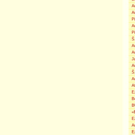
A
A
P
A
P
Š
A
A
J
A
Š
A
A
E
B
B
«
E
A
E