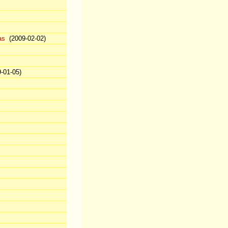
as
(2009-02-02)
-01-05)