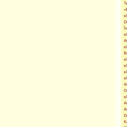
T
«
e
D
Ī
e
A
e
B
eX
e
e
e
4
O
e
A
A
D
K