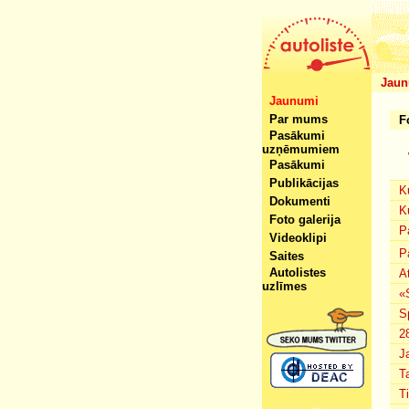
Jaun
Jaunumi
Par mums
F
Pasākumi
uzņēmumiem
Pasākumi
Publikācijas
K
Dokumenti
K
Foto galerija
P
Videoklipi
P
Saites
Autolistes
A
uzlīmes
«
S
2
J
T
T