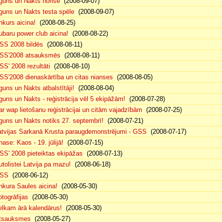
guns un Nakts norise
(2008-09-07)
guns un Nakts testa spēle
(2008-09-07)
nkurs aicina!
(2008-08-25)
ubaru power club aicina!
(2008-08-22)
SS 2008 bildēs
(2008-08-11)
SS'2008 atsauksmēs
(2008-08-11)
SS' 2008 rezultāti
(2008-08-10)
SS'2008 dienaskārtība un citas nianses
(2008-08-05)
guns un Nakts atbalstītāji!
(2008-08-04)
guns un Nakts - reģistrācija vēl 5 ekipāžām!
(2008-07-28)
ar wap lietošanu reģistrācijai un citām vajadzībām
(2008-07-25)
guns un Nakts notiks 27. septembrī!
(2008-07-21)
atvijas Sarkanā Krusta paraugdemonstrējumi - GSS
(2008-07-17)
hase: Kaos - 19. jūlijā!
(2008-07-15)
SS' 2008 pieteiktas ekipāžas
(2008-07-13)
utolistei Latvija pa mazu!
(2008-06-18)
SS
(2008-06-12)
nkura Saules aicina!
(2008-05-30)
otogrāfijas
(2008-05-30)
elkam ārā kalendārus!
(2008-05-30)
tsauksmes
(2008-05-27)