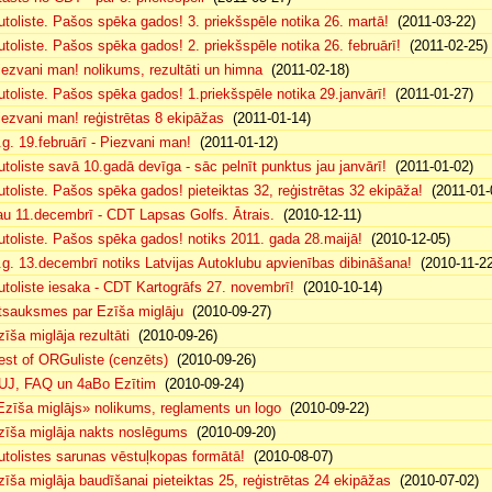
utoliste. Pašos spēka gados! 3. priekšspēle notika 26. martā!
(2011-03-22)
utoliste. Pašos spēka gados! 2. priekšspēle notika 26. februārī!
(2011-02-25)
iezvani man! nolikums, rezultāti un himna
(2011-02-18)
utoliste. Pašos spēka gados! 1.priekšspēle notika 29.janvārī!
(2011-01-27)
iezvani man! reģistrētas 8 ekipāžas
(2011-01-14)
.g. 19.februārī - Piezvani man!
(2011-01-12)
utoliste savā 10.gadā devīga - sāc pelnīt punktus jau janvārī!
(2011-01-02)
utoliste. Pašos spēka gados! pieteiktas 32, reģistrētas 32 ekipāža!
(2011-01-
au 11.decembrī - CDT Lapsas Golfs. Ātrais.
(2010-12-11)
utoliste. Pašos spēka gados! notiks 2011. gada 28.maijā!
(2010-12-05)
.g. 13.decembrī notiks Latvijas Autoklubu apvienības dibināšana!
(2010-11-22
utoliste iesaka - CDT Kartogrāfs 27. novembrī!
(2010-10-14)
tsauksmes par Ezīša miglāju
(2010-09-27)
zīša miglāja rezultāti
(2010-09-26)
est of ORGuliste (cenzēts)
(2010-09-26)
UJ, FAQ un 4aBo Ezītim
(2010-09-24)
Ezīša miglājs» nolikums, reglaments un logo
(2010-09-22)
zīša miglāja nakts noslēgums
(2010-09-20)
utolistes sarunas vēstuļkopas formātā!
(2010-08-07)
zīša miglāja baudīšanai pieteiktas 25, reģistrētas 24 ekipāžas
(2010-07-02)