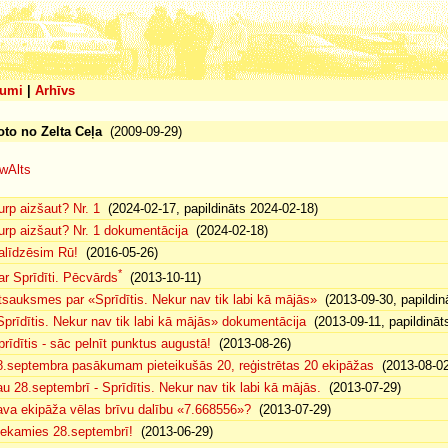
umi
|
Arhīvs
oto no Zelta Ceļa
(2009-09-29)
wAlts
urp aizšaut? Nr. 1
(2024-02-17, papildināts 2024-02-18)
urp aizšaut? Nr. 1 dokumentācija
(2024-02-18)
alīdzēsim Rū!
(2016-05-26)
*
ar Sprīdīti. Pēcvārds
(2013-10-11)
tsauksmes par «Sprīdītis. Nekur nav tik labi kā mājās»
(2013-09-30, papildin
Sprīdītis. Nekur nav tik labi kā mājās» dokumentācija
(2013-09-11, papildināt
prīdītis - sāc pelnīt punktus augustā!
(2013-08-26)
8.septembra pasākumam pieteikušās 20, reģistrētas 20 ekipāžas
(2013-08-02
au 28.septembrī - Sprīdītis. Nekur nav tik labi kā mājās.
(2013-07-29)
ava ekipāža vēlas brīvu dalību «7.668556»?
(2013-07-29)
iekamies 28.septembrī!
(2013-06-29)