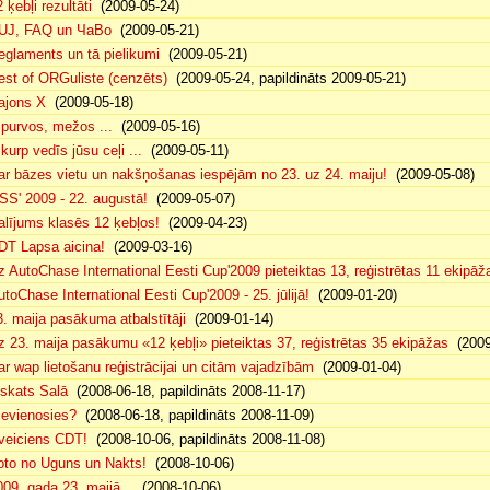
 ķebļi rezultāti
(2009-05-24)
UJ, FAQ un ЧаВо
(2009-05-21)
eglaments un tā pielikumi
(2009-05-21)
est of ORGuliste (cenzēts)
(2009-05-24, papildināts 2009-05-21)
ajons X
(2009-05-18)
. purvos, mežos ...
(2009-05-16)
 kurp vedīs jūsu ceļi ...
(2009-05-11)
ar bāzes vietu un nakšņošanas iespējām no 23. uz 24. maiju!
(2009-05-08)
SS' 2009 - 22. augustā!
(2009-05-07)
alījums klasēs 12 ķebļos!
(2009-04-23)
DT Lapsa aicina!
(2009-03-16)
z AutoChase International Eesti Cup'2009 pieteiktas 13, reģistrētas 11 ekipāž
utoChase International Eesti Cup'2009 - 25. jūlijā!
(2009-01-20)
3. maija pasākuma atbalstītāji
(2009-01-14)
z 23. maija pasākumu «12 ķebļi» pieteiktas 37, reģistrētas 35 ekipāžas
(2009
ar wap lietošanu reģistrācijai un citām vajadzībām
(2009-01-04)
eskats Salā
(2008-06-18, papildināts 2008-11-17)
ievienosies?
(2008-06-18, papildināts 2008-11-09)
veiciens CDT!
(2008-10-06, papildināts 2008-11-08)
oto no Uguns un Nakts!
(2008-10-06)
009. gada 23. maijā...
(2008-10-06)