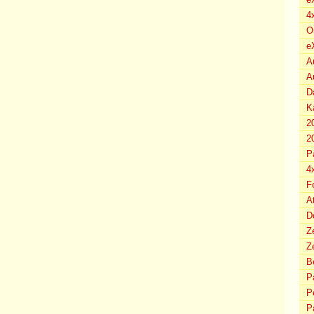
4
O
e
A
A
D
K
2
2
P
4
F
A
D
Z
Ze
B
P
P
P