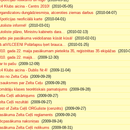
x4 Klubs aicina - Centrs 2010!
(2010-05-05)
rgandizatoru dungādziesmiņa, atceroties ziemas darbus
(2010-04-07)
Xpotīcijas neoficiālā karte
(2010-04-01)
utoliste informē!
(2010-03-01)
utoliste plāno, Ministru kabinets dara...
(2010-02-13)
arbs pie pasākuma veidošanas kūsāt kūsā!
(2010-02-01)
ā atVILCEENI Polārlapsu ķert brauca...
(2010-01-25)
010. gada 22. maija pasākumam pieteikta 35, reģistrētas 35 ekipāžas
(2010-0
010. gada 22. maijā...
(2009-12-30)
ar to pašu
(2009-12-09)
x4 Klubs aicina - Dublis Nr.4!
(2009-11-04)
oto no Zelta Ceļa
(2009-09-29)
tsauksmes par Zelta Ceļu
(2009-09-28)
omātāju klases teorētiskais pamatojums
(2009-09-28)
elta Ceļš atkārtojums
(2009-09-27)
lta Ceļš rezultāti
(2009-09-27)
est of Zelta Ceļš ORGuliste (cenzēts)
(2009-09-27)
asākuma Zelta Ceļš reglaments
(2009-09-24)
ēcpasākuma naksniņas
(2009-09-24)
asākuma Zelta Ceļš nolikums
(2009-08-31)