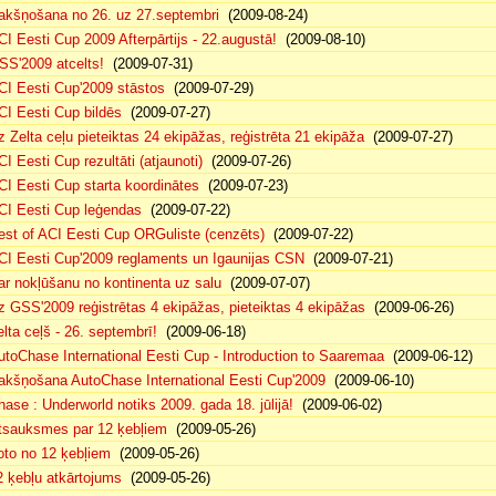
akšņošana no 26. uz 27.septembri
(2009-08-24)
CI Eesti Cup 2009 Afterpārtijs - 22.augustā!
(2009-08-10)
SS'2009 atcelts!
(2009-07-31)
CI Eesti Cup'2009 stāstos
(2009-07-29)
CI Eesti Cup bildēs
(2009-07-27)
z Zelta ceļu pieteiktas 24 ekipāžas, reģistrēta 21 ekipāža
(2009-07-27)
CI Eesti Cup rezultāti (atjaunoti)
(2009-07-26)
CI Eesti Cup starta koordinātes
(2009-07-23)
CI Eesti Cup leģendas
(2009-07-22)
est of ACI Eesti Cup ORGuliste (cenzēts)
(2009-07-22)
CI Eesti Cup'2009 reglaments un Igaunijas CSN
(2009-07-21)
ar nokļūšanu no kontinenta uz salu
(2009-07-07)
z GSS'2009 reģistrētas 4 ekipāžas, pieteiktas 4 ekipāžas
(2009-06-26)
elta ceļš - 26. septembrī!
(2009-06-18)
utoChase International Eesti Cup - Introduction to Saaremaa
(2009-06-12)
akšņošana AutoChase International Eesti Cup'2009
(2009-06-10)
hase : Underworld notiks 2009. gada 18. jūlijā!
(2009-06-02)
tsauksmes par 12 ķebļiem
(2009-05-26)
oto no 12 ķebļiem
(2009-05-26)
2 ķebļu atkārtojums
(2009-05-26)