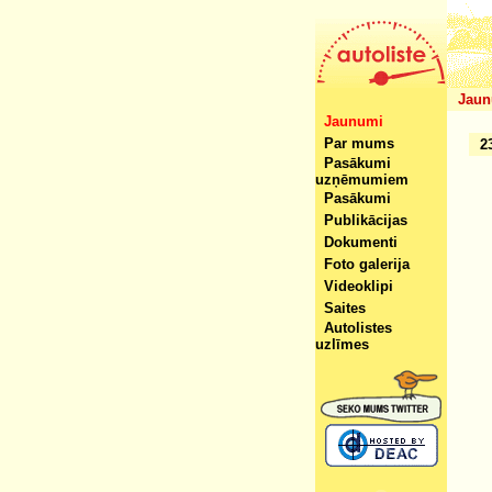
Jaun
Jaunumi
Par mums
2
Pasākumi
uzņēmumiem
Pasākumi
Publikācijas
Dokumenti
Foto galerija
Videoklipi
Saites
Autolistes
uzlīmes