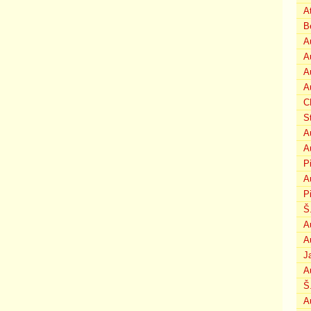
A
B
A
A
A
A
C
S
A
A
P
A
P
Š
A
A
J
A
Š
A