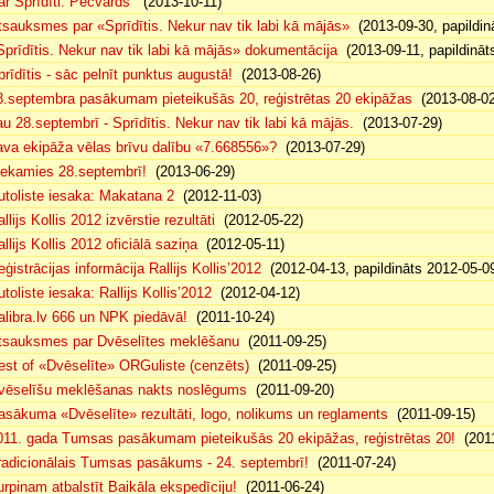
ar Sprīdīti. Pēcvārds
(2013-10-11)
tsauksmes par «Sprīdītis. Nekur nav tik labi kā mājās»
(2013-09-30, papildin
Sprīdītis. Nekur nav tik labi kā mājās» dokumentācija
(2013-09-11, papildināt
prīdītis - sāc pelnīt punktus augustā!
(2013-08-26)
8.septembra pasākumam pieteikušās 20, reģistrētas 20 ekipāžas
(2013-08-02
au 28.septembrī - Sprīdītis. Nekur nav tik labi kā mājās.
(2013-07-29)
ava ekipāža vēlas brīvu dalību «7.668556»?
(2013-07-29)
iekamies 28.septembrī!
(2013-06-29)
utoliste iesaka: Makatana 2
(2012-11-03)
llijs Kollis 2012 izvērstie rezultāti
(2012-05-22)
llijs Kollis 2012 oficiālā saziņa
(2012-05-11)
eģistrācijas informācija Rallijs Kollis’2012
(2012-04-13, papildināts 2012-05-0
toliste iesaka: Rallijs Kollis’2012
(2012-04-12)
alibra.lv 666 un NPK piedāvā!
(2011-10-24)
tsauksmes par Dvēselītes meklēšanu
(2011-09-25)
est of «Dvēselīte» ORGuliste (cenzēts)
(2011-09-25)
vēselīšu meklēšanas nakts noslēgums
(2011-09-20)
asākuma «Dvēselīte» rezultāti, logo, nolikums un reglaments
(2011-09-15)
011. gada Tumsas pasākumam pieteikušās 20 ekipāžas, reģistrētas 20!
(2011
radicionālais Tumsas pasākums - 24. septembrī!
(2011-07-24)
urpinam atbalstīt Baikāla ekspedīciju!
(2011-06-24)