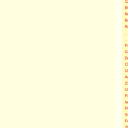
12
B
R
B
R
.
..
P
G
D
C
U
A
2
U
P
I
P
S
F
2