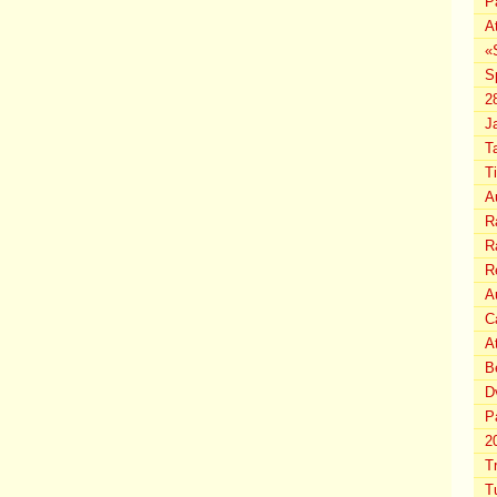
P
A
«
S
2
J
T
T
A
Ra
Ra
R
Au
C
A
B
D
P
2
T
T