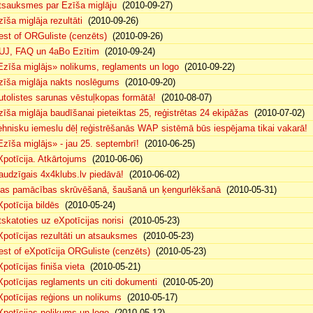
tsauksmes par Ezīša miglāju
(2010-09-27)
zīša miglāja rezultāti
(2010-09-26)
est of ORGuliste (cenzēts)
(2010-09-26)
UJ, FAQ un 4aBo Ezītim
(2010-09-24)
Ezīša miglājs» nolikums, reglaments un logo
(2010-09-22)
zīša miglāja nakts noslēgums
(2010-09-20)
utolistes sarunas vēstuļkopas formātā!
(2010-08-07)
zīša miglāja baudīšanai pieteiktas 25, reģistrētas 24 ekipāžas
(2010-07-02)
ehnisku iemeslu dēļ reģistrēšanās WAP sistēmā būs iespējama tikai vakarā!
(
Ezīša miglājs» - jau 25. septembrī!
(2010-06-25)
Xpotīcija. Atkārtojums
(2010-06-06)
audzīgais 4x4klubs.lv piedāvā!
(2010-06-02)
sas pamācības skrūvēšanā, šaušanā un ķengurlēkšanā
(2010-05-31)
Xpotīcija bildēs
(2010-05-24)
tskatoties uz eXpotīcijas norisi
(2010-05-23)
Xpotīcijas rezultāti un atsauksmes
(2010-05-23)
est of eXpotīcija ORGuliste (cenzēts)
(2010-05-23)
potīcijas finiša vieta
(2010-05-21)
Xpotīcijas reglaments un citi dokumenti
(2010-05-20)
Xpotīcijas reģions un nolikums
(2010-05-17)
Xpotīcijas nolikums un logo
(2010-05-12)