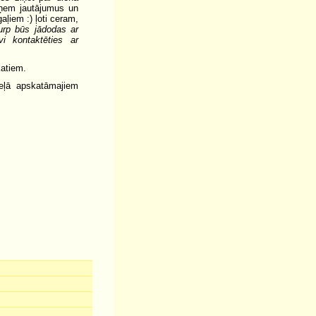
aņem jautājumus un
aļiem :) ļoti ceram,
urp būs jādodas ar
vi kontaktēties ar
katiem.
eļā apskatāmajiem