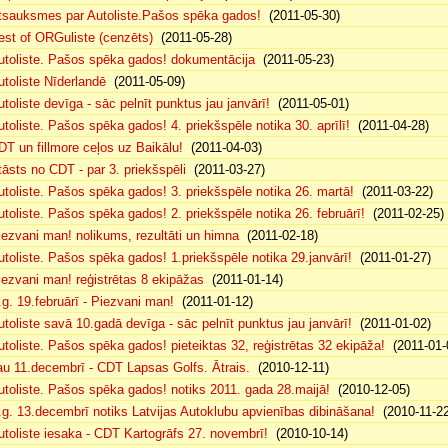
tsauksmes par Autoliste.Pašos spēka gados!
(2011-05-30)
est of ORGuliste (cenzēts)
(2011-05-28)
utoliste. Pašos spēka gados! dokumentācija
(2011-05-23)
utoliste Nīderlandē
(2011-05-09)
utoliste devīga - sāc pelnīt punktus jau janvārī!
(2011-05-01)
utoliste. Pašos spēka gados! 4. priekšspēle notika 30. aprīlī!
(2011-04-28)
DT un fillmore ceļos uz Baikālu!
(2011-04-03)
tāsts no CDT - par 3. priekšspēli
(2011-03-27)
utoliste. Pašos spēka gados! 3. priekšspēle notika 26. martā!
(2011-03-22)
utoliste. Pašos spēka gados! 2. priekšspēle notika 26. februārī!
(2011-02-25)
iezvani man! nolikums, rezultāti un himna
(2011-02-18)
utoliste. Pašos spēka gados! 1.priekšspēle notika 29.janvārī!
(2011-01-27)
iezvani man! reģistrētas 8 ekipāžas
(2011-01-14)
.g. 19.februārī - Piezvani man!
(2011-01-12)
utoliste savā 10.gadā devīga - sāc pelnīt punktus jau janvārī!
(2011-01-02)
utoliste. Pašos spēka gados! pieteiktas 32, reģistrētas 32 ekipāža!
(2011-01-
au 11.decembrī - CDT Lapsas Golfs. Ātrais.
(2010-12-11)
utoliste. Pašos spēka gados! notiks 2011. gada 28.maijā!
(2010-12-05)
.g. 13.decembrī notiks Latvijas Autoklubu apvienības dibināšana!
(2010-11-22
utoliste iesaka - CDT Kartogrāfs 27. novembrī!
(2010-10-14)