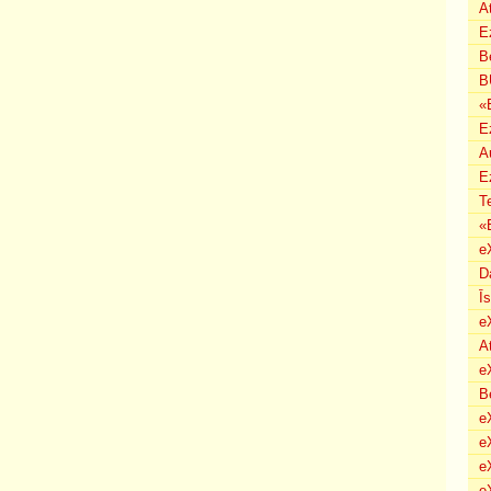
A
E
B
B
«
E
A
E
T
«
e
D
Ī
e
A
e
B
eX
e
e
e