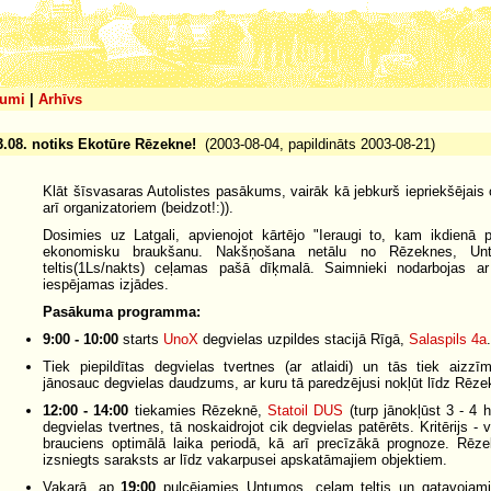
umi
|
Arhīvs
3.08. notiks Ekotūre Rēzekne!
(2003-08-04, papildināts 2003-08-21)
Klāt šīsvasaras Autolistes pasākums, vairāk kā jebkurš iepriekšējais o
arī organizatoriem (beidzot!:)).
Dosimies uz Latgali, apvienojot kārtējo "Ieraugi to, kam ikdienā 
ekonomisku braukšanu. Nakšņošana netālu no Rēzeknes, Unt
teltis(1Ls/nakts) ceļamas pašā dīķmalā. Saimnieki nodarbojas a
iespējamas izjādes.
Pasākuma programma:
9:00 - 10:00
starts
UnoX
degvielas uzpildes stacijā Rīgā,
Salaspils 4a
.
Tiek piepildītas degvielas tvertnes (ar atlaidi) un tās tiek aizz
jānosauc degvielas daudzums, ar kuru tā paredzējusi nokļūt līdz Rēze
12:00 - 14:00
tiekamies Rēzeknē,
Statoil DUS
(turp jānokļūst 3 - 4 h
degvielas tvertnes, tā noskaidrojot cik degvielas patērēts. Kritērijs 
brauciens optimālā laika periodā, kā arī precīzākā prognoze. Rēz
izsniegts saraksts ar līdz vakarpusei apskatāmajiem objektiem.
Vakarā, ap
19:00
pulcējamies Untumos, ceļam teltis un gatavojami