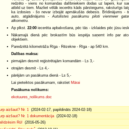
redzēto - viens no komandas dalībniekiem dodas uz lapeni, kur s
atbild uz tiem. Mazliet vēlāk iecerēts kāds pārsteigums, raksturīgs latg
ka izdosies - šo nevar izbojāt apmākušās debesis. Brīdinājums -
t
auto
, atgādinājums -
Autolistes pasākumu piloti vienmeer gata
alkometru.
Ap plkst.
22:00
iecerēta apbalvošana, pēc tās - izklaides pēc jūsu ies
Nākamajā dienā pēc brokastīm būs iespēja saņemt info par atc
objektiem.
Paredzētā kilometrāža Rīga - Rēzekne - Rīga - ap 540 km.
Dalības maksa:
pirmajām desmit reģistrētajām komandām - Ls 3,-
otrajām desmit - Ls 4,-
pārējām un pasākuma dienā - Ls 5,-
Lai pieteiktos pasākumam, rakstiet
Mārai
Pasākuma nolikums:
ekotuures_nolikums.doc
urp aizšaut? Nr. 1
(2024-02-17, papildināts 2024-02-18)
urp aizšaut? Nr. 1 dokumentācija
(2024-02-18)
alīdzēsim Rū!
(2016-05-26)
*