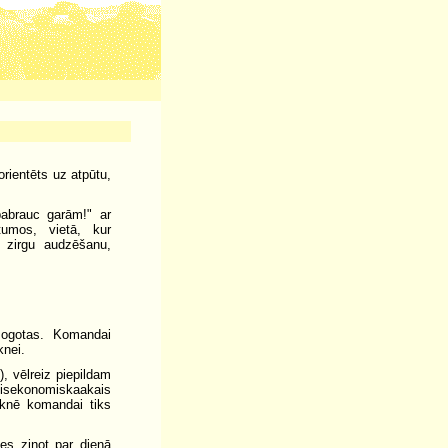
rientēts uz atpūtu,
pabrauc garām!" ar
umos, vietā, kur
r zirgu audzēšanu,
īmogotas. Komandai
knei.
), vēlreiz piepildam
- visekonomiskaakais
eknē komandai tiks
es ziņot par dienā