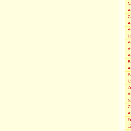
N
A
G
A
A
U
A
A
A
B
A
P
U
Z
A
N
C
A
F
1