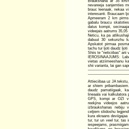
Braukshana ar 35 km/h 
nevareeja sanjemties mu
brauc leenaak, nekaa vin
interesanti. Braucaam ljot
Apmeeram 2 km pirms fi
gabalu braucu skatoties
datus kompii, secinaaj
videejais aatrums 35,05
Neticu, ka pa atlikushaj
dabuut 30 sekunzhu ka
Apskatot pirmaa posma 
tachu tur ljoti daudz ljot
Shiis te "neticiibas" ar
IEROSINAAJUMS: Labaak
vietas atziimeeshanu ka
shii varianta, lai gan sa
-----------------------------------
-----------------------------------
Attieciibaa uz JA tekstu
ar shiem pribambasiem. 
daudz pamatiigaak, kaa
lineaala vai kalkulatora
GPS, kompi ar OZI vir
reekjina videejos aat
izbraukshanas nebiju v
celjiem sliidoshu legjen
kura ekraans deviigajaa
tur, tur un veel tur, ta
iespeejams, prasmiigam 
baudiijums no braucien