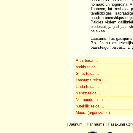
nomaac un nogurdina. Vi
Taapeec, lai treshajaa 
tamliidziigas "sapraati
baudiiju briinishkjos ce
Paldies visiem daliibni
piedosiet, ja gadiijaas 
nelaikaa...
Laasums, Tas gadiijums,
P.s. Ja nu esi izlasiij
paarsteigumbalvas...:D Esi
Artis teica ...
andris teica ...
Gjirts teica ...
Laasums teica ...
Linda teica ...
piepzz teica ...
Normunds teica ...
putekliic teica ...
Maara (organizatori)
|
Jaunumi
|
Par mums
|
Pasākumi uz