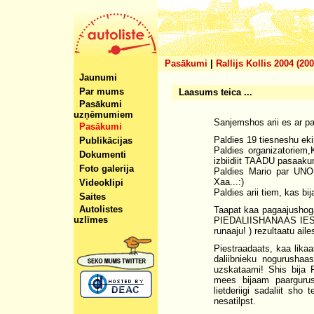
Pasākumi
|
Rallijs Kollis 2004 (20
Jaunumi
Par mums
Laasums teica ...
Pasākumi
uzņēmumiem
Sanjemshos arii es ar p
Pasākumi
Paldies 19 tiesneshu e
Publikācijas
Paldies organizatoriem,K
Dokumenti
izbiidiit TAADU pasaakum
Foto galerija
Paldies Mario par UNO-X
Xaa...:)
Videoklipi
Paldies arii tiem, kas 
Saites
Autolistes
Taapat kaa pagaajushoga
uzlīmes
PIEDALIISHANAAS IESPE
runaaju! ) rezultaatu ailes
Piestraadaats, kaa lika
daliibnieku nogurushaa
uzskataami! Shis bija 
mees bijaam paargurus
lietderiigi sadaliit sh
nesatilpst.