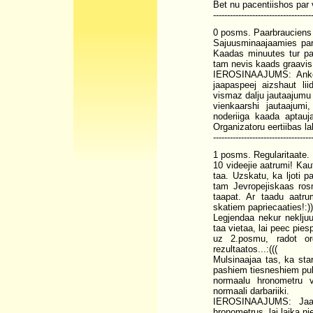
Bet nu pacentiishos par 
-----------------------------------
0 posms. Paarbrauciens 
Sajuusminaajaamies par l
Kaadas minuutes tur pa
tam nevis kaads graavis
IEROSINAAJUMS: Anketas
jaapaspeej aizshaut li
vismaz dalju jautaajumu v
vienkaarshi jautaajumi
noderiiga kaada aptauj
Organizatoru eertiibas l
-----------------------------------
1 posms. Regularitaate.
10 videejie aatrumi! Kau
taa. Uzskatu, ka ljoti p
tam Jevropejiskaas ros
taapat. Ar taadu aatrum
skatiem papriecaaties!:))
Legjendaa nekur nekljuu
taa vietaa, lai peec pie
uz 2.posmu, radot or
rezultaatos...:(((
Mulsinaajaa tas, ka star
pashiem tiesneshiem pulks
normaalu hronometru v
normaali darbariiki.
IEROSINAAJUMS: Jaap
hronometrus, lai laika n