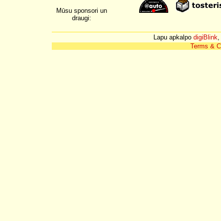
Mūsu sponsori un
draugi:
Lapu apkalpo
digiBlink
,
Terms & C