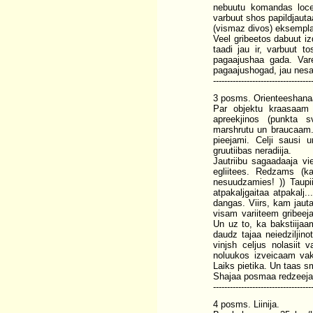
nebuutu komandas locek
varbuut shos papildjaut
(vismaz divos) eksempla
Veel gribeetos dabuut iz
taadi jau ir, varbuut t
pagaajushaa gada. Vare
pagaajushogad, jau nesan
-----------------------------------
3 posms. Orienteeshana
Par objektu kraasaam 
apreekjinos (punkta s
marshrutu un braucaam.
pieejami. Celji sausi 
gruutiibas neradiija.
Jautriibu sagaadaaja vi
egliitees. Redzams (ka
nesuudzamies! )) Taupi
atpakaljgaitaa atpakalj.
dangas. Viirs, kam jauta
visam variiteem gribeej
Un uz to, ka bakstiijaa
daudz tajaa neiedziljino
vinjsh celjus nolasiit v
noluukos izveicaam vak
Laiks pietika. Un taas 
Shajaa posmaa redzeejaa
-----------------------------------
4 posms. Liinija.