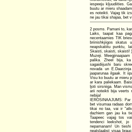
iespeeju kljuudiities. G
buutu ar mieru shaadam
es noteikti. Vajag tik i
ne jau tikai shajaa, bet
-----------------------------------
2 posms. Pamani to, kam
Laiks, taapat kaa paga
necentaamies TIK briesmi
briinishkjiigos skatus
neapskatiitu punktu, l
Skaisti, skaisti, skaisti! )
Muzeji. Meegjinaajaam 
palika. Zheel bija, ka
sagaidiijushi baru skre
novada un E.Daarzinja 
jaaparunaa ilgaak. It i
Visu ko buutu ar mieru p
ar kara paliekaam. Baisi
ljoti sirsniiga. Man vis
arii noteikti bija veerts
nebija!
IEROSINAAJUMS: Par pap
bet visumaa radaas doma,
tikai no taa, vai ir "at
dazhiem gan jau ka tie
Taapeec vajag tos vai
tendenci leekshot, jo 
nepamanam! Un tieshi 
neatslaabst visaa brauc