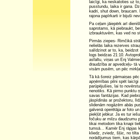
laicīgi, ka neskatoties uz 
pusstundu, laika ir gana. Dz
kadri, shut down, braucam.
rajona papīrkarti ir bijuši 
Pa ceļam jāiepērk arī dieni
saprotams, kā piebraukt, bet
izbrauktuvēm, kas ved no st
Pirmās ziepes- Rimčikā strā
nelielās laika rezerves strau
salīdzinot ar to, ka, beidzot
logs beidzas 21:10. Avtopr
asfaltu, viņas un Enj Valmie
draudzība ar apvedceļu- tā 
visām pusēm, un pēc mirkļa 
Tā kā šoreiz pārmaiņas pēc
apņēmības pilni spēt laicīgi
parūpējušies, lai to novērs
nenotiks. Kā pirmo punktu ņ
savas fantāzijas. Kad piebrau
jāspīdinās ar prožektoru, lī
slidenām nogāzēm abās pusēs
galvenā operētāja ar foto un
piekļūt jebkur. Ja es tur ieš
fočuku ar milzu daudzumu po
tikai metodom tika knapi tie
tumsā… Kamēr Enj rāpjas le
kliedz, zviedz, šļūc, no til
norādījumus tiem, kas kārpās