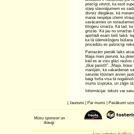
priecīgi vēstot, ka esot sup
starp slavinājumiem es sadzi
divreiz dārgākas, kā manam
manai nespējai izlemt stra
savācamies un noraušamies 
kliņģeru smarža. Kā tad, tur 
grozās. Kā jau no smaržas 
apstrādi esam tieši laikā. I
ka tā ūdenskliņģeru būšana n
procedūru es pašrocīgi neka
Pamazām pienāk laiks atvad
Maija mani pierunā, ka jāņ
kad es ar visu glāzi raušos
„tikai paostīt”. „Maija, brau
manījām, ka vakardienas sa
sarunās kļūstam arvien jautrā
baigi forša visa tā nogalino
mums izspruka, un zāģis tā 
Informācijai: teksts var sat
|
Jaunumi
|
Par mums
|
Pasākumi uz
Mūsu sponsori un
draugi: