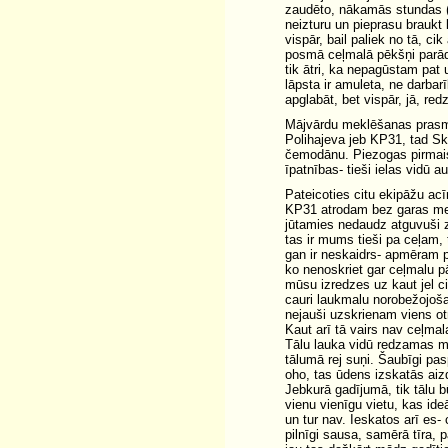
zaudēto, nākamās stundas (n
neizturu un pieprasu braukt
vispār, bail paliek no tā, c
posmā ceļmalā pēkšņi parād
tik ātri, ka nepagūstam pat 
lāpsta ir amuleta, ne darbar
apglabāt, bet vispār, jā, r
Mājvārdu meklēšanas prasmes 
Polihajeva jeb KP31, tad Sk
čemodānu. Piezogas pirmais
īpatnības- tieši ielas vidū 
Pateicoties citu ekipāžu ac
KP31 atrodam bez garas mek
jūtamies nedaudz atguvuši 
tas ir mums tieši pa ceļam, 
gan ir neskaidrs- apmēram pa
ko nenoskriet gar ceļmalu pār
mūsu izredzes uz kaut jel ci
cauri laukmalu norobežojoš
nejauši uzskrienam viens o
Kaut arī tā vairs nav ceļma
Tālu lauka vidū redzamas m
tālumā rej suņi. Šaubīgi pas
oho, tas ūdens izskatās aiz
Jebkurā gadījumā, tik tālu b
vienu vienīgu vietu, kas ide
un tur nav. Ieskatos arī es
pilnīgi sausa, samērā tīra, 