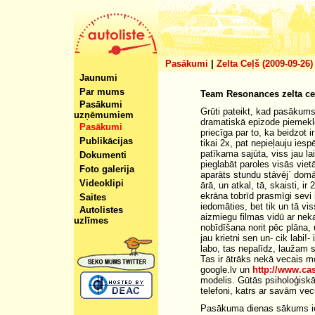
Pasākumi
|
Zelta Ceļš (2009-09-26)
Jaunumi
Par mums
Team Resonances zelta ce
Pasākumi
Grūti pateikt, kad pasākum
uzņēmumiem
dramatiskā epizode piemekl
Pasākumi
priecīga par to, ka beidzot 
Publikācijas
tikai 2x, pat nepieļauju ie
patīkama sajūta, viss jau la
Dokumenti
pieglabāt paroles visās viet
Foto galerija
aparāts stundu stāvēj` domād
Videoklipi
ārā, un atkal, tā, skaisti, i
ekrāna tobrīd prasmīgi sevi
Saites
iedomāties, bet tik un tā vis
Autolistes
aizmiegu filmas vidū ar ne
uzlīmes
nobīdīšana norit pēc plāna,
jau krietni sen un- cik labi
labo, tas nepalīdz, laužam s
Tas ir ātrāks nekā vecais mo
google.lv un
http://www.ca
modelis. Gūtās psiholoģiskā
telefoni, katrs ar savām vecu
Pasākuma dienas sākums iet 