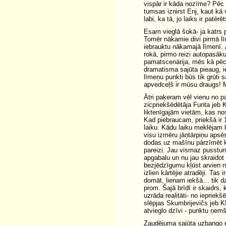
vispār ir kāda nozīme? Pēc 
tumsas iznirst Enj, kaut kā 
labi, ka tā, jo laiks ir patēr
Esam vieglā šokā- ja katrs 
Tomēr nākamie divi pirmā līm
iebrauktu nākamajā līmenī. 
rokā, pirmo reizi autopasāk
pamatscenārija, mēs kā pēc 
dramatisma sajūta pieaug, ie
līmeņu punkti būs tik grūti
apvedceļš ir mūsu draugs! M
Ātri paķeram vēl vienu no p
zicpriekšēdētāja Funta jeb 
liktenīgajām vietām, kas no
Kad piebraucam, priekšā ir 
laiku. Kādu laiku meklējam 
visu izmēru jāņtārpiņu apsē
dodas uz mašīnu pārzīmēt kr
pareizi. Jau vismaz pusstu
apgabalu un nu jau skraidot
bezjēdzīgumu kļūst arvien 
izlien kārtējie atradēji. Tas
domāt, lienam iekšā… tik d
prom. Šajā brīdī ir skaidrs,
uzrāda realitāti- no iepriek
slēpjas Skumbrijevičs jeb K
atvieglo dzīvi - punktu ņe
Zaudējuma sajūta uzbango e