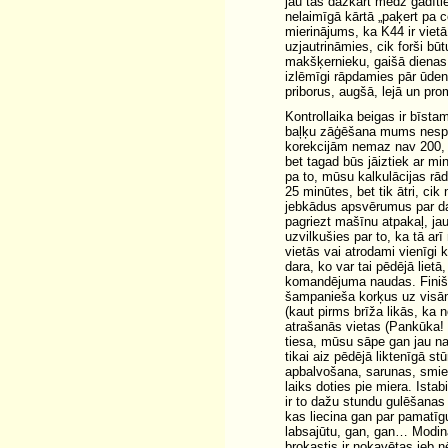
jau tas dažkārt mēdz gadītie
nelaimīgā kārtā „paķert pa c
mierinājums, ka K44 ir viet
uzjautrināmies, cik forši bū
makšķernieku, gaišā dienas 
izlēmīgi rāpdamies pār ūdeni
priborus, augšā, lejā un pro
Kontrollaika beigas ir bīsta
baļķu zāģēšana mums nespīd,
korekcijām nemaz nav 200, v
bet tagad būs jāiztiek ar 
pa to, mūsu kalkulācijas rā
25 minūtes, bet tik ātri, ci
jebkādus apsvērumus par dar
pagriezt mašīnu atpakaļ, ja
uzvilkušies par to, ka tā ar
vietās vai atrodami vienīgi
dara, ko var tai pēdējā lie
komandējuma naudas. Finišē
šampanieša korķus uz visām
(kaut pirms brīža likās, ka
atrašanās vietas (Pankūka! 
tiesa, mūsu sāpe gan jau nav
tikai aiz pēdējā liktenīgā 
apbalvošana, sarunas, smiek
laiks doties pie miera. Ist
ir to dažu stundu gulēšanas 
kas liecina gan par pamatīg
labsajūtu, gan, gan… Modinā
brokastis ir nokavētas jeb n