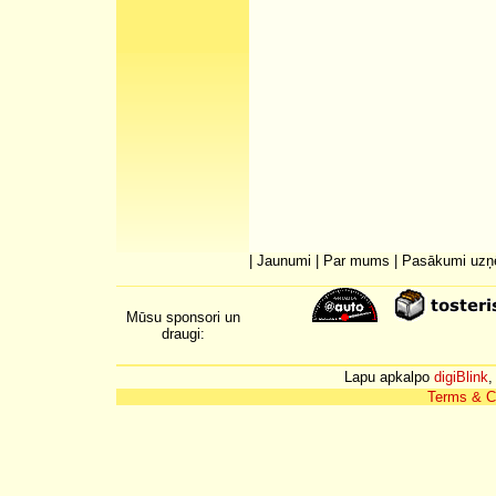
|
Jaunumi
|
Par mums
|
Pasākumi uz
Mūsu sponsori un
draugi:
Lapu apkalpo
digiBlink
,
Terms & C