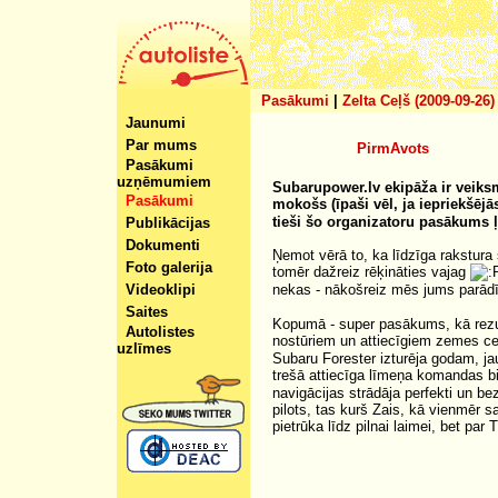
Pasākumi
|
Zelta Ceļš (2009-09-26)
Jaunumi
Par mums
PirmAvots
Pasākumi
uzņēmumiem
Subarupower.lv ekipāža ir veiksm
Pasākumi
mokošs (īpaši vēl, ja iepriekšējā
tieši šo organizatoru pasākums ļ
Publikācijas
Dokumenti
Ņemot vērā to, ka līdzīga rakstura
Foto galerija
tomēr dažreiz rēķināties vajag
Videoklipi
nekas - nākošreiz mēs jums parādī
Saites
Kopumā - super pasākums, kā rezult
Autolistes
nostūriem un attiecīgiem zemes ce
uzlīmes
Subaru Forester izturēja godam, jau
trešā attiecīga līmeņa komandas bi
navigācijas strādāja perfekti un 
pilots, tas kurš Zais, kā vienmēr 
pietrūka līdz pilnai laimei, bet par 