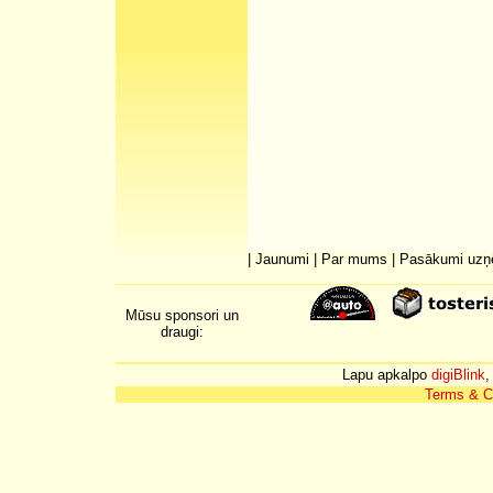
|
Jaunumi
|
Par mums
|
Pasākumi uz
Mūsu sponsori un
draugi:
Lapu apkalpo
digiBlink
,
Terms & C