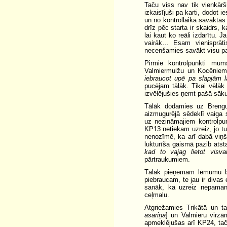
Taču viss nav tik vienkārši
izkaisījuši pa karti, dodot i
un no kontrollaikā savāktās 
drīz pēc starta ir skaidrs,
lai kaut ko reāli izdarītu. 
vairāk… Esam vienisprāti
necenšamies savākt visu par
Pirmie kontrolpunkti mu
Valmiermuižu un Kocēniem
iebraucot upē pa slapjām l
pucējam tālāk. Tikai vēlāk 
izvēlējušies ņemt pašā sāk
Tālāk dodamies uz Brengu
aizmugurējā sēdeklī vaiga 
uz nezināmajiem kontrolpu
KP13 netiekam uzreiz, jo tum
nenozīmē, ka arī dabā viņš
lukturīša gaismā pazib atsta
kad to vajag lietot visva
pārtraukumiem.
Tālāk pieņemam lēmumu bra
piebraucam, te jau ir divas
sanāk, ka uzreiz nepamanu
ceļmalu.
Atgriežamies Trikātā un t
asariņa
] un Valmieru virz
apmeklējušas arī KP24, tač