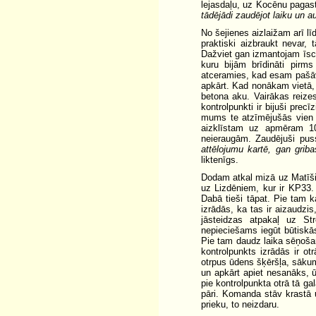
lejasdaļu, uz Kocēnu pagast
tādējādi zaudējot laiku un a
No šejienes aizlaižam arī l
praktiski aizbraukt nevar, 
Dažviet gan izmantojam īsceļ
kuru bijām brīdināti pirms
atceramies, kad esam pašāvu
apkārt. Kad nonākam vietā, 
betona aku. Vairākas reizes
kontrolpunkti ir bijuši prec
mums te atzīmējušās vien d
aizklīstam uz apmēram 10
neieraugām. Zaudējuši pus
attēlojumu kartē, gan gribas
liktenīgs.
Dodam atkal mizā uz Matīšie
uz Lizdēniem, kur ir KP33.
Dabā tieši tāpat. Pie tam 
izrādās, ka tas ir aizaudzi
jāsteidzas atpakaļ uz St
nepieciešams iegūt būtiskās
Pie tam daudz laika sēņošan
kontrolpunkts izrādās ir ot
otrpus ūdens šķēršļa, sākum
un apkārt apiet nesanāks, ūd
pie kontrolpunkta otrā tā ga
pāri. Komanda stāv krastā u
prieku, to neizdaru.