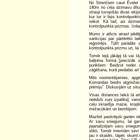
No Strenčiem cauri Ēvelei 
140m no ceļa dzirnavu dīķ
strauji tuvojošās divas ek
kur tur ir bijis kontrolpu
sekot. Kā tad, aiz dzirna
kontrolpunkta prizmas. Izd
Mums ir atlicis atrast pēdē
sankcijas par pārtērēto l
reģistrējis. Tūlīt parādās
kontrolpunkta prizmu un, lai 
Tomēr lejā jākāpj tā vai tā
baļķēna formā [
precīzāk d
punktiem. Beidzot noder 
zāģēšana, kurā piedalās arī
Mēs noorientējamies, apgr
Komandas biedrs atgriežas,
prēmiju”. Diskusijām uz situāc
Visas distances laikā tā ar
neēduši suņi izpalika
], vie
ceļu skraidīja mazie, kropl
mežacūkām un bembijiem.
Mazliet paskrējuši garām ie
Ar savu sniegumu, lai gan
paanalizējam savu sniegu
slikti. Tomēr mierinām sev
jau ir skaidrs, tāpēc skumt 