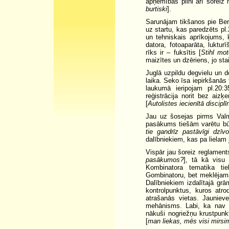
apņēmības pilni arī šoreiz n
burtiski
].
Sarunājam tikšanos pie Berģ
uz startu, kas paredzēts pl
un tehniskais aprīkojums,
datora, fotoaparāta, luktu
rīks ir – fuksītis [
Stihl mot
maizītes un dzēriens, jo sta
Juglā uzpildu degvielu un d
laika. Seko īsa iepirkšanās 
laukumā ieripojam pl.20:3
reģistrācija norit bez aiz
[
Autolistes iecienītā discipl
Jau uz šosejas pirms Valmi
pasākums tiešām varētu būt
tie gandrīz pastāvīgi dzīv
dalībniekiem, kas pa lielam 
Vispār jau šoreiz reglamen
pasākumos?
], tā kā visu
Kombinatora tematika tie
Gombinatoru, bet meklējamai
Dalībniekiem izdalītajā gr
kontrolpunktus, kuros atro
atrašanās vietas. Jauniev
mehānisms. Labi, ka nav at
nākuši nogriežņu krustpunkt
[
man liekas, mēs visi mirsi