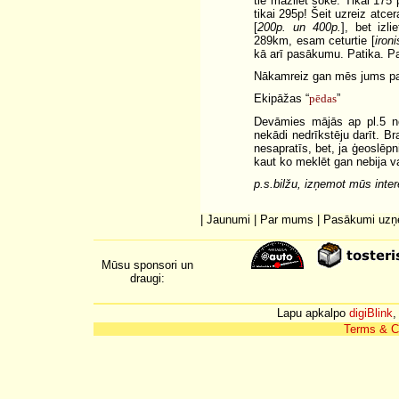
tie mazliet šokē. Tikai 175 p
tikai 295p! Šeit uzreiz atc
[
200p. un 400p.
], bet izl
289km, esam ceturtie [
ironi
kā arī pasākumu. Patika. Pal
Nākamreiz gan mēs jums pa
Ekipāžas “
pēdas
”
Devāmies mājās ap pl.5 no 
nekādi nedrīkstēju darīt. B
nesapratīs, bet, ja ģeoslēpni
kaut ko meklēt gan nebija 
p.s.bilžu, izņemot mūs inter
|
Jaunumi
|
Par mums
|
Pasākumi uz
Mūsu sponsori un
draugi:
Lapu apkalpo
digiBlink
,
Terms & C