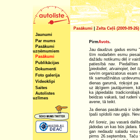
Pasākumi
|
Zelta Ceļš (2009-09-26)
Jaunumi
Par mums
Pirm
Avots
.
Pasākumi
Jau daudzus gadus esmu “
uzņēmumiem
šīm nodarbēm esmu piesaist
Pasākumi
dažādu notikumu dēļ ir vairā
Publikācijas
patiesībā nav. Piedalīties
[
piedodiet, atvainojiet, bet t
Dokumenti
sevīm organizatorus esam ne
Foto galerija
tik samudžinātus uzdevumu
Videoklipi
dienas garumā, riņķojot pa
Saites
uz āķīgiem jautājumiem, kā
ka jāpiedalās tradicionāla
Autolistes
beidzas vakarā, tad rudenī vi
uzlīmes
avene, tā teikt.
Ja dienas pasākumā ir izdev
īpaši spīdoši nav gājis. Nev
Arī šoreiz, jau vasarā dalī
jādodas un kas būs jādara. 
gan nedaudz salaidu visu g
pirms 26.septembra. Taču v