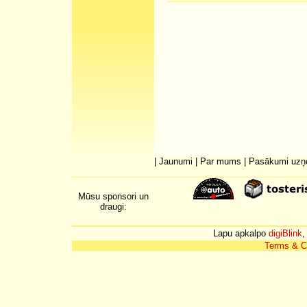
|
Jaunumi
|
Par mums
|
Pasākumi uz
Mūsu sponsori un
draugi:
Lapu apkalpo
digiBlink
,
Terms & C