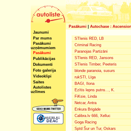
Pasākumi
|
Autochase : Ascension
Jaunumi
Par mums
STIenis RED, LB
Pasākumi
Criminal Racing
uzņēmumiem
Paranojas Partizāni
Pasākumi
STIenis RED, Jansons
Publikācijas
STIenis Timber, Peeteris
Dokumenti
Foto galerija
blonde paranoia, susurs
Videoklipi
rukSTI, Līga
Saites
BAGI, Ilona
Autolistes
Ezītis lepns putns..., K.
uzlīmes
FiKsie, Linda
Netcar, Antra
Enkura Brigāde
Calibra.lv 666, Xelluc
Goga Racing
Spīd Šur un Tur, Oskars